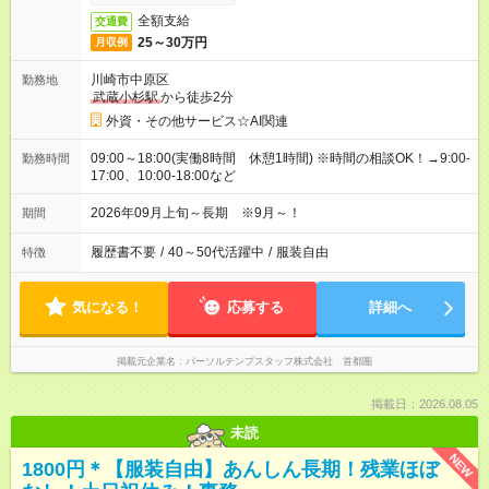
全額支給
交通費
25～30万円
月収例
川崎市中原区
勤務地
武蔵小杉駅
から徒歩2分
外資・その他サービス☆AI関連
09:00～18:00(実働8時間 休憩1時間) ※時間の相談OK！→9:00-
勤務時間
17:00、10:00-18:00など
2026年09月上旬～長期 ※9月～！
期間
履歴書不要
/
40～50代活躍中
/
服装自由
特徴
気になる！
応募する
詳細へ
掲載元企業名
パーソルテンプスタッフ株式会社 首都圏
掲載日：2026.08.05
未読
NEW
1800円＊【服装自由】あんしん長期！残業ほぼ