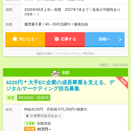
2026年09月上旬～長期 2027年7末まで！延長の可能性あり
期間
※9月～！
履歴書不要
/
40～50代活躍中
/
服装自由
特徴
気になる！
応募する
詳細へ
掲載元企業名
パーソルテンプスタッフ株式会社
掲載日：2026.08.06
未読
NEW
4220円＊大手EC企業の成長事業を支える、デ
ジタルマーケティング担当募集
派遣
WEB登録・面接OK
時給4220円 月収例 675,200円+残業代
給与
交通費別途支給あり
全額支給
交通費
30万円～
月収例