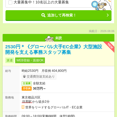
大量募集中！10名以上の大量募集
追加して再検索！
掲載日：2026.08.06
未読
NEW
2530円＊《グローバル大手EC企業》大型施設
開発を支える事務スタッフ募集
派遣
WEB登録・面接OK
時給2530円 月収例 404,800円
給与
交通費別途支給あり
全額支給
交通費
30万円～
月収例
東京都品川区
勤務地
目黒駅
から徒歩2分
世界をリードするグローバルIT・EC企業
09:00～18:00(実働8時間 休憩1時間)
勤務時間