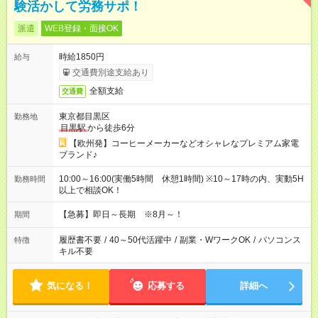
験活かして労務サポ！
派遣
WEB登録・面接OK
時給1850円
給与
交通費別途支給あり
全額支給
交通費
東京都目黒区
勤務地
目黒駅
から徒歩6分
【欧州発】コーヒーメーカーなどオシャレなプレミアム家電
ブランド♪
10:00～16:00(実働5時間 休憩1時間) ※10～17時の内、実動5H
勤務時間
以上で相談OK！
【急募】即日～長期 ※8月～！
期間
履歴書不要
/
40～50代活躍中
/
副業・WワークOK
/
パソコンス
特徴
キル不要
気になる！
応募する
詳細へ