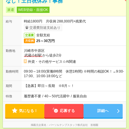
なし！土日祝休み！事務
派遣
WEB登録・面接OK
時給1800円 月収例 288,000円+残業代
給与
交通費別途支給あり
全額支給
交通費
25～30万円
月収例
川崎市中原区
勤務地
武蔵小杉駅
から徒歩2分
外資・その他サービス☆AI関連
09:00～18:00(実働8時間 休憩1時間) ※時間の相談OK！→9:00-
勤務時間
17:00、10:00-18:00など
【急募】即日～長期 ※8月～！
期間
履歴書不要
/
40～50代活躍中
/
服装自由
特徴
気になる！
応募する
詳細へ
掲載元企業名
パーソルテンプスタッフ株式会社 首都圏