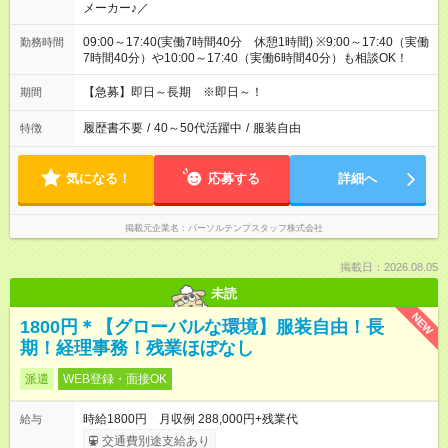
メーカー♪／
09:00～17:40(実働7時間40分 休憩1時間) ※9:00～17:40（実働
勤務時間
7時間40分）や10:00～17:40（実働6時間40分）も相談OK！
【急募】即日～長期 ※即日～！
期間
履歴書不要
/
40～50代活躍中
/
服装自由
特徴
気になる！
応募する
詳細へ
掲載元企業名
パーソルテンプスタッフ株式会社
掲載日：2026.08.05
未読
NEW
1800円＊【グローバルな環境】服装自由！長
期！経理事務！残業ほぼなし
派遣
WEB登録・面接OK
時給1800円 月収例 288,000円+残業代
給与
交通費別途支給あり