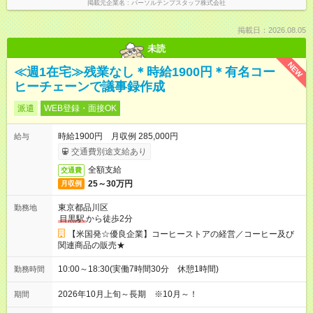
掲載元企業名
パーソルテンプスタッフ株式会社
掲載日：2026.08.05
未読
NEW
≪週1在宅≫残業なし＊時給1900円＊有名コー
ヒーチェーンで議事録作成
派遣
WEB登録・面接OK
時給1900円 月収例 285,000円
給与
交通費別途支給あり
全額支給
交通費
25～30万円
月収例
東京都品川区
勤務地
目黒駅
から徒歩2分
【米国発☆優良企業】コーヒーストアの経営／コーヒー及び
関連商品の販売★
10:00～18:30(実働7時間30分 休憩1時間)
勤務時間
2026年10月上旬～長期 ※10月～！
期間