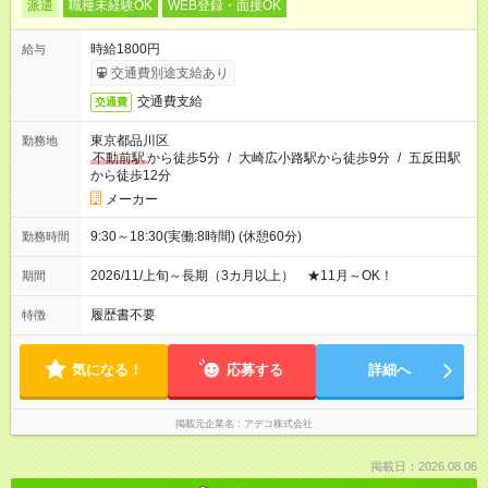
派遣
職種未経験OK
WEB登録・面接OK
時給1800円
給与
交通費別途支給あり
交通費支給
交通費
東京都品川区
勤務地
不動前駅
から徒歩5分
/
大崎広小路駅から徒歩9分
/
五反田駅
から徒歩12分
メーカー
9:30～18:30(実働:8時間) (休憩60分)
勤務時間
2026/11/上旬～長期（3カ月以上） ★11月～OK！
期間
履歴書不要
特徴
気になる！
応募する
詳細へ
掲載元企業名
アデコ株式会社
掲載日：2026.08.06