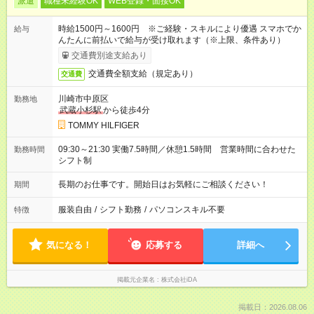
派遣
職種未経験OK
WEB登録・面接OK
時給1500円～1600円 ※ご経験・スキルにより優遇 スマホでか
給与
んたんに前払いで給与が受け取れます（※上限、条件あり）
交通費別途支給あり
交通費全額支給（規定あり）
交通費
川崎市中原区
勤務地
武蔵小杉駅
から徒歩4分
TOMMY HILFIGER
09:30～21:30 実働7.5時間／休憩1.5時間 営業時間に合わせた
勤務時間
シフト制
長期のお仕事です。開始日はお気軽にご相談ください！
期間
服装自由
/
シフト勤務
/
パソコンスキル不要
特徴
気になる！
応募する
詳細へ
掲載元企業名
株式会社iDA
掲載日：2026.08.06