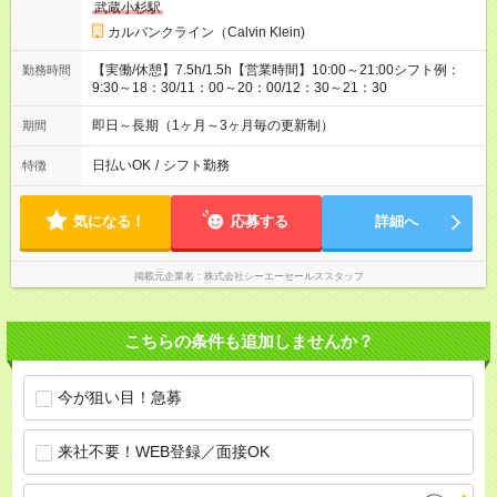
武蔵小杉駅
カルバンクライン（Calvin Klein)
【実働/休憩】7.5h/1.5h【営業時間】10:00～21:00シフト例：
勤務時間
9:30～18：30/11：00～20：00/12：30～21：30
即日～長期（1ヶ月～3ヶ月毎の更新制）
期間
日払いOK
/
シフト勤務
特徴
気になる！
応募する
詳細へ
掲載元企業名
株式会社シーエーセールススタッフ
こちらの条件も追加しませんか？
今が狙い目！急募
来社不要！WEB登録／面接OK