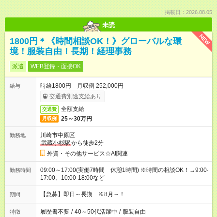
掲載日：2026.08.05
未読
NEW
1800円＊《時間相談OK！》グローバルな環
境！服装自由！長期！経理事務
派遣
WEB登録・面接OK
時給1800円 月収例 252,000円
給与
交通費別途支給あり
全額支給
交通費
25～30万円
月収例
川崎市中原区
勤務地
武蔵小杉駅
から徒歩2分
外資・その他サービス☆AI関連
09:00～17:00(実働7時間 休憩1時間) ※時間の相談OK！→9:00-
勤務時間
17:00、10:00-18:00など
【急募】即日～長期 ※8月～！
期間
履歴書不要
/
40～50代活躍中
/
服装自由
特徴