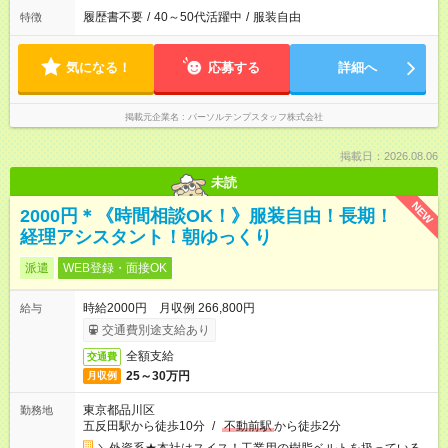
履歴書不要
/
40～50代活躍中
/
服装自由
特徴
気になる！
応募する
詳細へ
掲載元企業名
パーソルテンプスタッフ株式会社
掲載日：2026.08.06
未読
NEW
2000円＊《時間相談OK！》服装自由！長期！
経理アシスタント！朝ゆっくり
派遣
WEB登録・面接OK
時給2000円 月収例 266,800円
給与
交通費別途支給あり
全額支給
交通費
25～30万円
月収例
東京都品川区
勤務地
五反田駅から徒歩10分
/
不動前駅
から徒歩2分