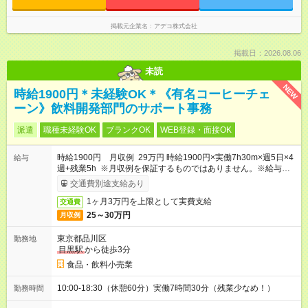
掲載元企業名
アデコ株式会社
掲載日：2026.08.06
未読
NEW
時給1900円＊未経験OK＊《有名コーヒーチェ
ーン》飲料開発部門のサポート事務
派遣
職種未経験OK
ブランクOK
WEB登録・面接OK
時給1900円 月収例 29万円 時給1900円×実働7h30m×週5日×4
給与
週+残業5h ※月収例を保証するものではありません。※給与即受
取りサービス利用可（利用条件有）
交通費別途支給あり
1ヶ月3万円を上限として実費支給
交通費
25～30万円
月収例
東京都品川区
勤務地
目黒駅
から徒歩3分
食品・飲料小売業
10:00-18:30（休憩60分）実働7時間30分（残業少なめ！）
勤務時間