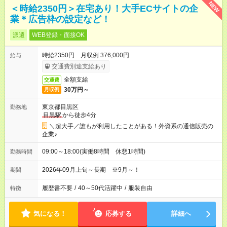
NEW
＜時給2350円＞在宅あり！大手ECサイトの企
業＊広告枠の設定など！
派遣
WEB登録・面接OK
時給2350円 月収例 376,000円
給与
交通費別途支給あり
全額支給
交通費
30万円～
月収例
東京都目黒区
勤務地
目黒駅
から徒歩4分
＼超大手／誰もが利用したことがある！外資系の通信販売の
企業♪
09:00～18:00(実働8時間 休憩1時間)
勤務時間
2026年09月上旬～長期 ※9月～！
期間
履歴書不要
/
40～50代活躍中
/
服装自由
特徴
気になる！
応募する
詳細へ