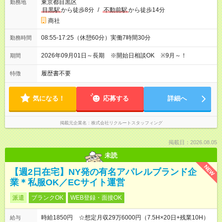
東京都目黒区
勤務地
目黒駅
から徒歩8分
/
不動前駅
から徒歩14分
商社
08:55-17:25（休憩60分）実働7時間30分
勤務時間
2026年09月01日～長期 ※開始日相談OK ※9月～！
期間
履歴書不要
特徴
気になる！
応募する
詳細へ
掲載元企業名
株式会社リクルートスタッフィング
掲載日：2026.08.05
未読
NEW
【週2日在宅】NY発の有名アパレルブランド企
業＊私服OK／ECサイト運営
派遣
ブランクOK
WEB登録・面接OK
時給1850円 ☆想定月収29万6000円（7.5H×20日+残業10H）
給与