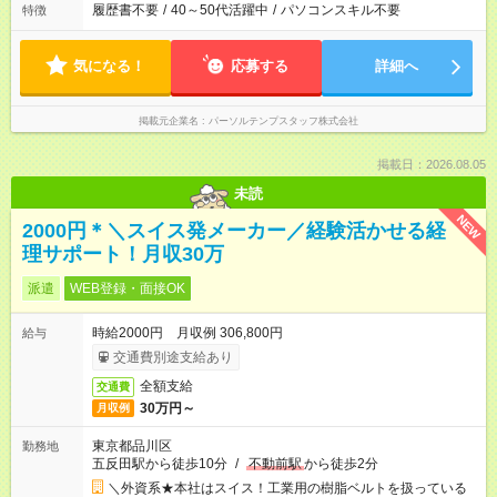
履歴書不要
/
40～50代活躍中
/
パソコンスキル不要
特徴
気になる！
応募する
詳細へ
掲載元企業名
パーソルテンプスタッフ株式会社
掲載日：2026.08.05
未読
NEW
2000円＊＼スイス発メーカー／経験活かせる経
理サポート！月収30万
派遣
WEB登録・面接OK
時給2000円 月収例 306,800円
給与
交通費別途支給あり
全額支給
交通費
30万円～
月収例
東京都品川区
勤務地
五反田駅から徒歩10分
/
不動前駅
から徒歩2分
＼外資系★本社はスイス！工業用の樹脂ベルトを扱っている