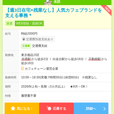
未読
NEW
【週3日在宅×残業なし】人気カフェブランドを
支える事務＊
派遣
WEB登録・面接OK
時給2000円
給与
交通費別途支給あり
交通費支給
交通費
東京都品川区
勤務地
目黒駅
から徒歩2分
/
白金台駅から徒歩16分
/
不動前駅
から
徒歩16分
カフェチェーン運営企業
10:00～18:30(実働:7時間30分) (休憩60分) ※残業なし
勤務時間
2026/9/上旬～長期（3カ月以上） ★9月～OK！
期間
履歴書不要
特徴
気になる！
応募する
詳細へ