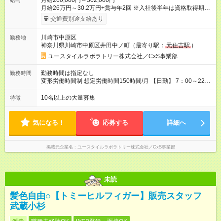
月給260,000円～302,000円
給与
月給26万円～30.2万円+賞与年2回 ※入社後半年は資格取得期間
として研修月給22.9万円～になる場合がございます。 （保有資
交通費別途支給あり
格・経験等により変動） 【入社後のモデル月収】 ［入社］ 無
資格・未経験／月収22.9万円 ［半年～1年］ 実務者研修取得
川崎市中原区
勤務地
／月収26万円 ［入社3年］ エリアリーダー・介護福祉士／月
神奈川県川崎市中原区井田中ノ町（最寄り駅：
元住吉駅
）
収30.2万円 ［入社3年目以降］ ジュニアコーディネー／月収
36.6万円以上 ※経験・能力等を考慮。 【試用期間】試用期間あ
ユースタイルラボラトリー株式会社／CxS事業部
り 試用期間の長さ：2ヶ月 雇用形態、給与は本採用時と同じで
す。
勤務時間は指定なし
勤務時間
変形労働時間制 想定労働時間150時間/月 【日勤】 7：00～22：
00の間で7.5時間勤務／休憩1時間 【夜勤】 17：00～翌10：00
の15時間勤務／休憩2時間 ※勤務時間は各施設のシフトによるシ
10名以上の大量募集
特徴
フト制 ※夜勤時は手当も別途支給 ◎残業ほぼなし（月平均5時間
程度）
気になる！
応募する
詳細へ
掲載元企業名
ユースタイルラボラトリー株式会社／CxS事業部
未読
髪色自由○【トミーヒルフィガー】販売スタッフ
武蔵小杉