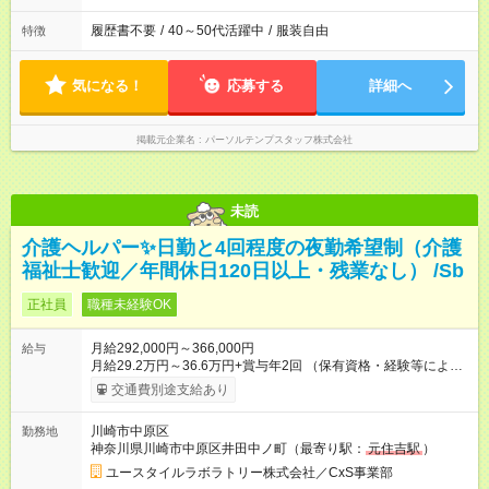
履歴書不要
/
40～50代活躍中
/
服装自由
特徴
気になる！
応募する
詳細へ
掲載元企業名
パーソルテンプスタッフ株式会社
未読
介護ヘルパー✨日勤と4回程度の夜勤希望制（介護
福祉士歓迎／年間休日120日以上・残業なし） /Sb
正社員
職種未経験OK
月給292,000円～366,000円
給与
月給29.2万円～36.6万円+賞与年2回 （保有資格・経験等により
変動） 【無資格の方の入社後のモデル月収】 ［入社］ 無資
交通費別途支給あり
格・未経験／月収22.9万円 ［半年～1年］ 実務者研修取得／
月収26万円 ［入社3年］ エリアリーダー・介護福祉士／月収
川崎市中原区
勤務地
30.2万円 ［入社3年目以降］ ジュニアコーディネー／月収
神奈川県川崎市中原区井田中ノ町（最寄り駅：
元住吉駅
）
36.6万円以上 ※経験・能力等を考慮。 【試用期間】試用期間あ
り 試用期間の長さ：2ヶ月 雇用形態、給与は本採用時と同じで
ユースタイルラボラトリー株式会社／CxS事業部
す。