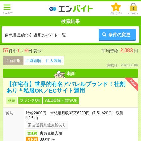
0
メニュー
気になる！
ログイン
検索結果
条件の変更
東急目黒線で外資系のバイト一覧
57
2,083
件中
1
～
50
件表示
平均時給:
円
新着順
時給順
人気順
掲載日：2026.08.06
未読
NEW
【在宅有】世界的有名アパレルブランド！社割
あり＊私服OK／ECサイト運用
派遣
ブランクOK
WEB登録・面接OK
時給2000円 ☆想定月収32万6200円（7.5H×20日＋残業
給与
12.5H）
交通費別途支給あり
実費全額支給
交通費
30万円～
月収例