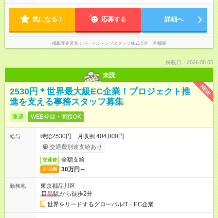
気になる！
応募する
詳細へ
掲載元企業名
パーソルテンプスタッフ株式会社 首都圏
掲載日：2026.08.05
未読
NEW
2530円＊世界最大級EC企業！プロジェクト推
進を支える事務スタッフ募集
派遣
WEB登録・面接OK
時給2530円 月収例 404,800円
給与
交通費別途支給あり
全額支給
交通費
30万円～
月収例
東京都品川区
勤務地
目黒駅
から徒歩2分
世界をリードするグローバルIT・EC企業