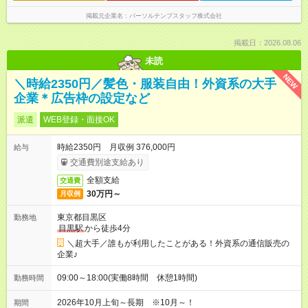
掲載元企業名
パーソルテンプスタッフ株式会社
掲載日：2026.08.06
未読
NEW
＼時給2350円／髪色・服装自由！外資系の大手
企業＊広告枠の設定など
派遣
WEB登録・面接OK
時給2350円 月収例 376,000円
給与
交通費別途支給あり
全額支給
交通費
30万円～
月収例
東京都目黒区
勤務地
目黒駅
から徒歩4分
＼超大手／誰もが利用したことがある！外資系の通信販売の
企業♪
09:00～18:00(実働8時間 休憩1時間)
勤務時間
2026年10月上旬～長期 ※10月～！
期間