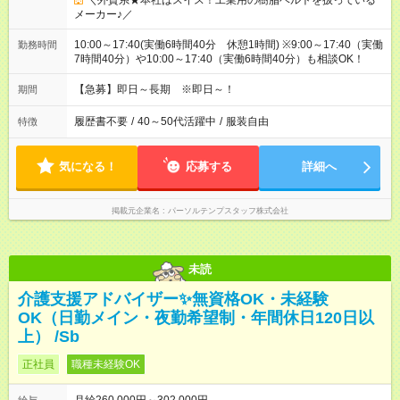
＼外資系★本社はスイス！工業用の樹脂ベルトを扱っている
メーカー♪／
10:00～17:40(実働6時間40分 休憩1時間) ※9:00～17:40（実働
勤務時間
7時間40分）や10:00～17:40（実働6時間40分）も相談OK！
【急募】即日～長期 ※即日～！
期間
履歴書不要
/
40～50代活躍中
/
服装自由
特徴
気になる！
応募する
詳細へ
掲載元企業名
パーソルテンプスタッフ株式会社
未読
介護支援アドバイザー✨無資格OK・未経験
OK（日勤メイン・夜勤希望制・年間休日120日以
上） /Sb
正社員
職種未経験OK