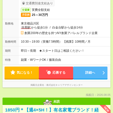
交通費別途支給あり
実費全額支給
交通費
25～30万円
月収例
東京都品川区
勤務地
目黒駅
から徒歩1分
/
白金台駅から徒歩14分
創業200年の歴史を持つNY創業アパレルブランド企業
10:30～19:00（実働7.5時間） 【残業】10時間／月
勤務時間
即日～長期 ★スタート日はご相談ください！
期間
副業・WワークOK
/
服装自由
特徴
気になる！
応募する
詳細へ
掲載元企業名
株式会社キャリアデザインセンター
掲載日：2026.08.05
未読
NEW
1850円＊【週4×5H！】有名家電ブランド！経