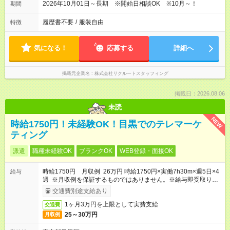
2026年10月01日～長期 ※開始日相談OK ※10月～！
期間
履歴書不要
/
服装自由
特徴
気になる！
応募する
詳細へ
掲載元企業名
株式会社リクルートスタッフィング
掲載日：2026.08.06
未読
NEW
時給1750円！未経験OK！目黒でのテレマーケ
ティング
派遣
職種未経験OK
ブランクOK
WEB登録・面接OK
時給1750円 月収例 26万円 時給1750円×実働7h30m×週5日×4
給与
週 ※月収例を保証するものではありません。※給与即受取りサ
ービス利用可（利用条件有）
交通費別途支給あり
1ヶ月3万円を上限として実費支給
交通費
25～30万円
月収例