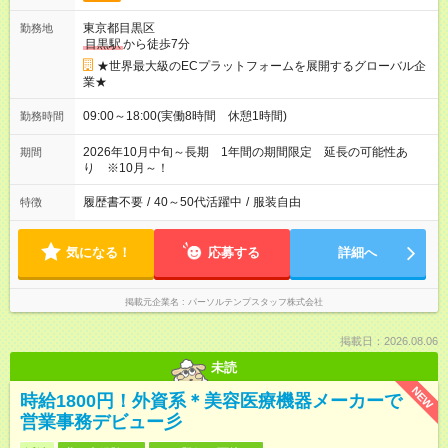
東京都目黒区
勤務地
目黒駅
から徒歩7分
★世界最大級のECプラットフォームを展開するグローバル企
業★
09:00～18:00(実働8時間 休憩1時間)
勤務時間
2026年10月中旬～長期 1年間の期間限定 延長の可能性あ
期間
り ※10月～！
履歴書不要
/
40～50代活躍中
/
服装自由
特徴
気になる！
応募する
詳細へ
掲載元企業名
パーソルテンプスタッフ株式会社
掲載日：2026.08.06
未読
NEW
時給1800円！外資系＊美容医療機器メーカーで
営業事務デビュー彡