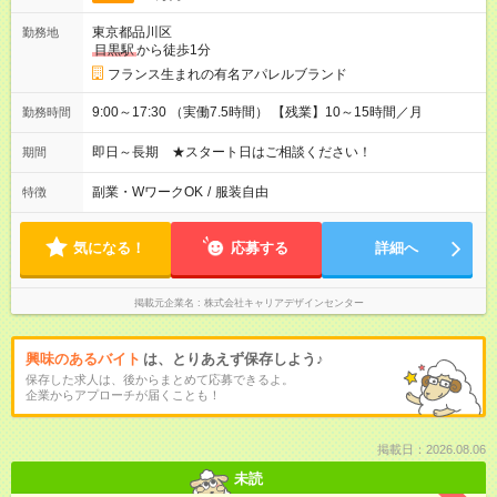
東京都品川区
勤務地
目黒駅
から徒歩1分
フランス生まれの有名アパレルブランド
9:00～17:30 （実働7.5時間） 【残業】10～15時間／月
勤務時間
即日～長期 ★スタート日はご相談ください！
期間
副業・WワークOK
/
服装自由
特徴
気になる！
応募する
詳細へ
掲載元企業名
株式会社キャリアデザインセンター
興味のあるバイト
は、とりあえず保存しよう♪
保存した求人は、後からまとめて応募できるよ。
企業からアプローチが届くことも！
掲載日：2026.08.06
未読