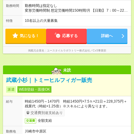
勤務時間は指定なし
勤務時間
変形労働時間制 想定労働時間150時間/月 【日勤】 7：00～22：
00の間で7.5時間勤務／休憩1時間 【夜勤】 17：00～翌10：00
の15時間勤務／休憩２時間 ※勤務時間は各施設のシフトによる
10名以上の大量募集
特徴
シフト制 ※夜勤時は手当も別途支給 ◎残業ほぼなし（月平均5時
間程度）
気になる！
応募する
詳細へ
掲載元企業名
ユースタイルラボラトリー株式会社／CxS事業部
未読
武蔵小杉｜トミーヒルフィガー販売
派遣
WEB登録・面接OK
時給1450円～1470円 時給1450円×7.5ｈ×21日＝228,375円＋
給与
残業代（時給×1.25倍）※スキルにより異なります。
交通費別途支給あり
全額支給
交通費
川崎市中原区
勤務地