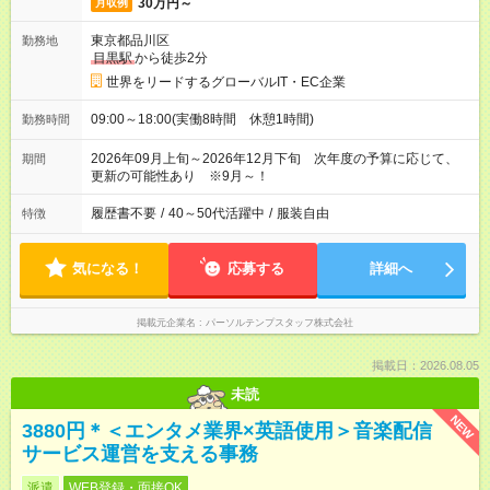
30万円～
月収例
東京都品川区
勤務地
目黒駅
から徒歩2分
世界をリードするグローバルIT・EC企業
09:00～18:00(実働8時間 休憩1時間)
勤務時間
2026年09月上旬～2026年12月下旬 次年度の予算に応じて、
期間
更新の可能性あり ※9月～！
履歴書不要
/
40～50代活躍中
/
服装自由
特徴
気になる！
応募する
詳細へ
掲載元企業名
パーソルテンプスタッフ株式会社
掲載日：2026.08.05
未読
NEW
3880円＊＜エンタメ業界×英語使用＞音楽配信
サービス運営を支える事務
派遣
WEB登録・面接OK