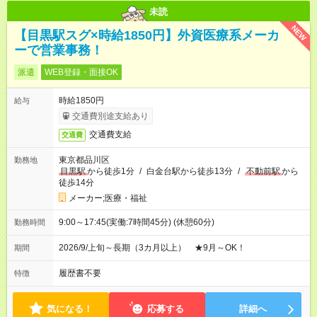
未読
NEW
【目黒駅スグ×時給1850円】外資医療系メーカ
ーで営業事務！
派遣
WEB登録・面接OK
時給1850円
給与
交通費別途支給あり
交通費支給
交通費
東京都品川区
勤務地
目黒駅
から徒歩1分
/
白金台駅から徒歩13分
/
不動前駅
から
徒歩14分
メーカー;医療・福祉
9:00～17:45(実働:7時間45分) (休憩60分)
勤務時間
2026/9/上旬～長期（3カ月以上） ★9月～OK！
期間
履歴書不要
特徴
気になる！
応募する
詳細へ