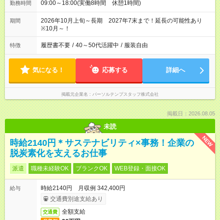
09:00～18:00(実働8時間 休憩1時間)
勤務時間
2026年10月上旬～長期 2027年7末まで！延長の可能性あり
期間
※10月～！
履歴書不要
/
40～50代活躍中
/
服装自由
特徴
気になる！
応募する
詳細へ
掲載元企業名
パーソルテンプスタッフ株式会社
掲載日：2026.08.05
未読
NEW
時給2140円＊サステナビリティ×事務！企業の
脱炭素化を支えるお仕事
派遣
職種未経験OK
ブランクOK
WEB登録・面接OK
時給2140円 月収例 342,400円
給与
交通費別途支給あり
全額支給
交通費