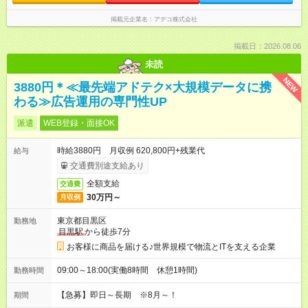
掲載元企業名
アデコ株式会社
掲載日：2026.08.06
未読
NEW
3880円＊≪最先端アドテク×大規模データに携
わる≫広告運用の専門性UP
派遣
WEB登録・面接OK
時給3880円 月収例 620,800円+残業代
給与
交通費別途支給あり
全額支給
交通費
30万円～
月収例
東京都目黒区
勤務地
目黒駅
から徒歩7分
お客様に商品を届ける♪世界規模で物流とITを支える企業
09:00～18:00(実働8時間 休憩1時間)
勤務時間
【急募】即日～長期 ※8月～！
期間