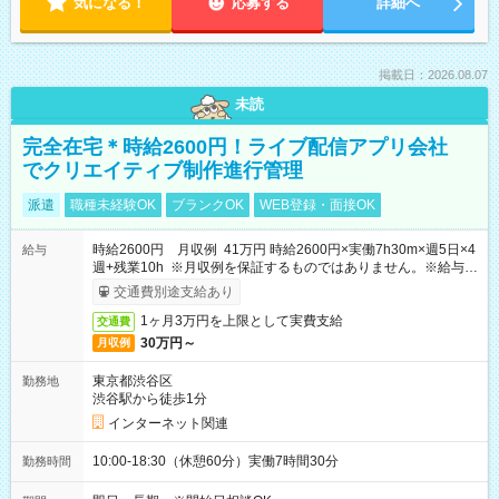
気になる！
応募する
詳細へ
掲載日：2026.08.07
未読
完全在宅＊時給2600円！ライブ配信アプリ会社
でクリエイティブ制作進行管理
派遣
職種未経験OK
ブランクOK
WEB登録・面接OK
時給2600円 月収例 41万円 時給2600円×実働7h30m×週5日×4
給与
週+残業10h ※月収例を保証するものではありません。※給与即
受取りサービス利用可（利用条件有）
交通費別途支給あり
1ヶ月3万円を上限として実費支給
交通費
30万円～
月収例
東京都渋谷区
勤務地
渋谷駅から徒歩1分
インターネット関連
10:00-18:30（休憩60分）実働7時間30分
勤務時間