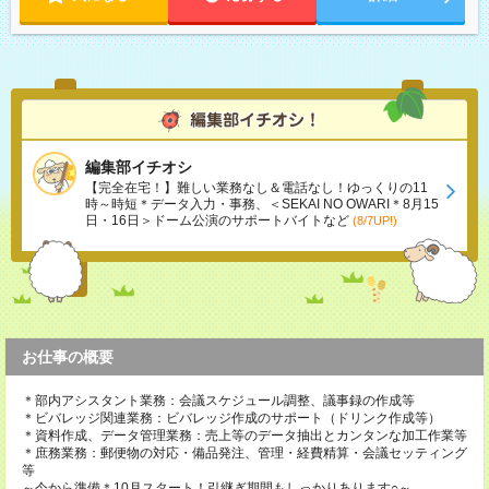
編集部イチオシ
【完全在宅！】難しい業務なし＆電話なし！ゆっくりの11
時～時短＊データ入力・事務、＜SEKAI NO OWARI＊8月15
日・16日＞ドーム公演のサポートバイトなど
(8/7UP!)
お仕事の概要
＊部内アシスタント業務：会議スケジュール調整、議事録の作成等
＊ビバレッジ関連業務：ビバレッジ作成のサポート（ドリンク作成等）
＊資料作成、データ管理業務：売上等のデータ抽出とカンタンな加工作業等
＊庶務業務：郵便物の対応・備品発注、管理・経費精算・会議セッティング
等
～今から準備＊10月スタート！引継ぎ期間もしっかりあります○～