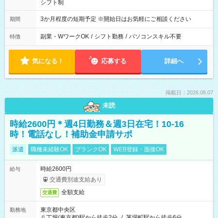
シフト制
3か月程度の短期予定 ※開始日はお気軽にご相談ください
期間
副業・WワークOK
/
シフト勤務
/
パソコンスキル不要
特徴
気になる！
応募する
詳細へ
掲載日：2026.08.07
未読
時給2600円＊週4日勤務＆週3日在宅！10-16
時！電話なし！補助金申請サポ
派遣
職種未経験OK
ブランクOK
WEB登録・面接OK
時給2600円
給与
交通費別途支給あり
全額支給
交通費
東京都中央区
勤務地
八丁堀(東京都)駅から徒歩2分
/
茅場町駅から徒歩6分