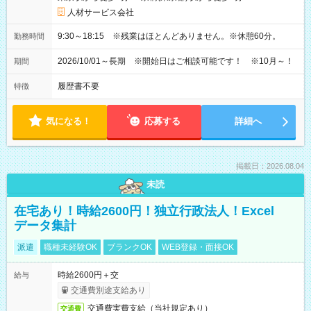
人材サービス会社
9:30～18:15 ※残業はほとんどありません。※休憩60分。
勤務時間
2026/10/01～長期 ※開始日はご相談可能です！ ※10月～！
期間
履歴書不要
特徴
気になる！
応募する
詳細へ
掲載日：2026.08.04
未読
在宅あり！時給2600円！独立行政法人！Excel
データ集計
派遣
職種未経験OK
ブランクOK
WEB登録・面接OK
時給2600円＋交
給与
交通費別途支給あり
交通費実費支給（当社規定あり）
交通費