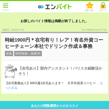
0
メニュー
気になる！
ログイン
お探しのバイト情報は掲載が終了しました。
掲載日 :2026
/
07
/
29
No.TMPE26-0477758
時給1900円＊在宅有り！レア！有名外資コー
ヒーチェーン本社でドリンク作成＆事務
派遣
WEB登録・面接OK
【在宅あり】部内アシスタント！バリスタ経験活か
そう！
【在宅勤務あり】MAX週1在宅あります！ 大手外資系コーヒー
...も
っとみる
あなたの閲覧履歴からのオススメ