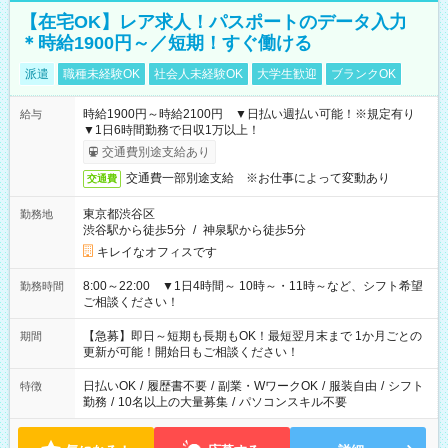
【在宅OK】レア求人！パスポートのデータ入力
＊時給1900円～／短期！すぐ働ける
派遣
職種未経験OK
社会人未経験OK
大学生歓迎
ブランクOK
時給1900円～時給2100円 ▼日払い週払い可能！※規定有り
給与
▼1日6時間勤務で日収1万以上！
交通費別途支給あり
交通費一部別途支給 ※お仕事によって変動あり
交通費
東京都渋谷区
勤務地
渋谷駅から徒歩5分
/
神泉駅から徒歩5分
キレイなオフィスです
8:00～22:00 ▼1日4時間～ 10時～・11時～など、シフト希望
勤務時間
ご相談ください！
【急募】即日～短期も長期もOK！最短翌月末まで 1か月ごとの
期間
更新が可能！開始日もご相談ください！
日払いOK
/
履歴書不要
/
副業・WワークOK
/
服装自由
/
シフト
特徴
勤務
/
10名以上の大量募集
/
パソコンスキル不要