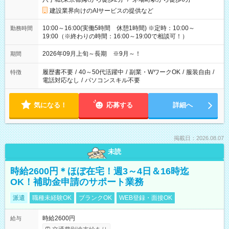
建設業界向けのAIサービスの提供など
10:00～16:00(実働5時間 休憩1時間) ※定時：10:00～
勤務時間
19:00（※終わりの時間：16:00～19:00で相談可！）
2026年09月上旬～長期 ※9月～！
期間
履歴書不要
/
40～50代活躍中
/
副業・WワークOK
/
服装自由
/
特徴
電話対応なし
/
パソコンスキル不要
気になる！
応募する
詳細へ
掲載日：2026.08.07
未読
時給2600円＊ほぼ在宅！週3～4日＆16時迄
OK！補助金申請のサポート業務
派遣
職種未経験OK
ブランクOK
WEB登録・面接OK
時給2600円
給与