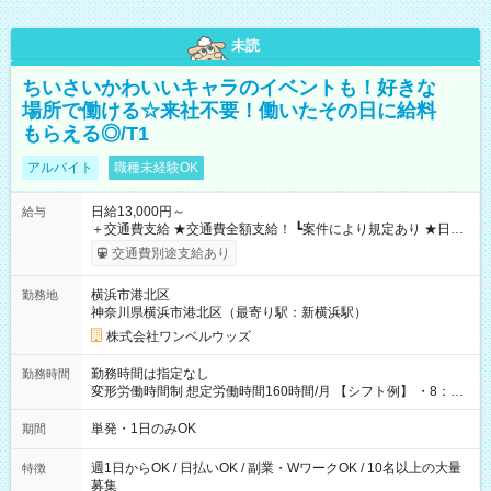
未読
ちいさいかわいいキャラのイベントも！好きな
場所で働ける☆来社不要！働いたその日に給料
もらえる◎/T1
アルバイト
職種未経験OK
日給13,000円～
給与
＋交通費支給 ★交通費全額支給！ ┗案件により規定あり ★日払
いOK！（規定あり） ┗働いたその日に現金GET♪ お仕事後はコ
交通費別途支給あり
ンビニATMから 日払い分を引き落とせます！ 【試用期間】試
用期間なし
横浜市港北区
勤務地
神奈川県横浜市港北区（最寄り駅：新横浜駅）
株式会社ワンベルウッズ
勤務時間は指定なし
勤務時間
変形労働時間制 想定労働時間160時間/月 【シフト例】 ・8：00
～21：00
単発・1日のみOK
期間
週1日からOK / 日払いOK / 副業・WワークOK / 10名以上の大量
特徴
募集