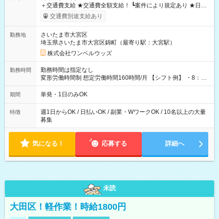
＋交通費支給 ★交通費全額支給！ ┗案件により規定あり ★日払
いOK！（規定あり） ┗働いたその日に現金GET♪ お仕事後はコ
交通費別途支給あり
ンビニATMから 日払い分を引き落とせます！ 【試用期間】試
用期間なし
さいたま市大宮区
勤務地
埼玉県さいたま市大宮区錦町（最寄り駅：大宮駅）
株式会社ワンベルウッズ
勤務時間は指定なし
勤務時間
変形労働時間制 想定労働時間160時間/月 【シフト例】 ・8：00
～21：00
単発・1日のみOK
期間
週1日からOK / 日払いOK / 副業・WワークOK / 10名以上の大量
特徴
募集
気になる！
応募する
詳細へ
未読
大田区！軽作業！時給1800円