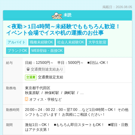
掲載日：2026.08.05
未読
＜夜勤＞1日4時間～未経験でももちろん歓迎！
イベント会場でイスや机の運搬のお仕事
アルバイト
職種未経験OK
社会人未経験OK
大学生歓迎
ブランクOK
WEB登録・面接OK
日給：12500円～ 半日：5000円～ ■日払いOK！
給与
交通費別途支給あり
交通費規定支給
交通費
東京都千代田区
勤務地
秋葉原駅
/
神保町駅
/
麹町駅
/
…
オフィス・学校など
20:00～24：00 22：00～翌7:00 …など1日4時間～OK！ その他
勤務時間
シフトもございます！ お気軽にご相談ください！
激短1日～OK！ ■もちろん即日スタートもOK！ ■曜日・日数
期間
はアナタ次第！