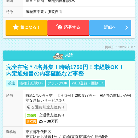
即日～長期 ※開始日相談OK
期間
履歴書不要
/
服装自由
特徴
気になる！
応募する
詳細へ
掲載日：2026.08.07
未読
完全在宅＊4名募集！時給1750円！未経験OK！
内定通知書の内容確認など事務
派遣
職種未経験OK
ブランクOK
WEB登録・面接OK
時給1750円＋交 【月収例】290,937円～ ■給与の前払いが可
給与
能な速払いサービスあり
交通費別途支給あり
交通費支給あり
交通費
25～30万円
月収例
東京都千代田区
勤務地
東京駅から徒歩1分
/
京橋(東京都)駅から徒歩5分