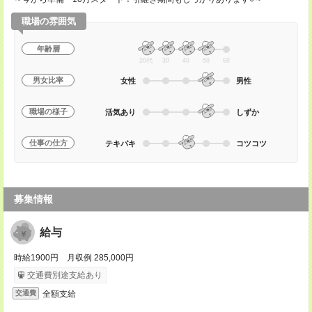
職場の雰囲気
年齢層
20代
30
40
50
60
男女比率
女性
男性
職場の様子
活気あり
しずか
仕事の仕方
テキパキ
コツコツ
募集情報
給与
時給1900円 月収例 285,000円
交通費別途支給あり
全額支給
交通費