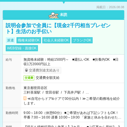
掲載日：2026.08.08
未読
説明会参加で全員に【現金2千円相当プレゼン
ト】生活のお手伝い
派遣
職種未経験OK
社会人未経験OK
ブランクOK
WEB登録・面接OK
無資格未経験：時給1500円～ ■週払いOK ■扶養内OK ■日
給与
収1万2000円以上
交通費別途支給あり
交通費全額支給
交通費
東京都世田谷区
勤務地
三軒茶屋駅
/
世田谷駅
/
下高井戸駅
/
…
≪自宅からドアtoドアで30分以内！≫ご希望の勤務地を紹介
します。
9:00～18:00（休憩60分） ■ご希望があれば下記シフトもOK！
勤務時間
早番 7:00～16:00 遅番 10:00～19:00 「家族と休みを合わせた
い」 「余裕を持って夕飯の準備がしたい」 「できれば残業はし
たくない」 など、ご希望を教えてくださいね。 ※Wワーク希望