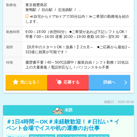
東京都豊島区
勤務地
巣鴨駅
/
目白駅
/
北池袋駅
/
…
≪自宅からドアtoドアで30分以内！≫ご希望の勤務地を紹介
します。
9:00～18:00（休憩60分） ■ご希望があれば下記シフトもOK！
勤務時間
早番 7:00～16:00 遅番 10:00～19:00 夜勤 16:30～翌9:30 「家族
と休みを合わせたい」 「余裕を持って夕飯の準備がしたい」
「できれば残業はしたくない」 など、ご希望を教えてください
【8月中のスタートOK！急募！】2カ月～ ■ご応募から最短2～
期間
ね。 ※Wワーク希望の方へ 今ご覧のお仕事で希望する勤務時間
3日後に就業が可能です！
と、もう1つのお仕事の勤務時間。 合計で週40時間を超える場
合は応募できません。
履歴書不要
/
40～50代活躍中
/
服装自由
/
シフト勤務
/
10名以
特徴
上の大量募集
/
電話対応なし
/
パソコンスキル不要
気になる！
応募する
詳細へ
掲載日：2026.08.06
未読
＃1日4時間～OK＃未経験歓迎！＃日払い＊イ
ベント会場でイスや机の運搬のお仕事