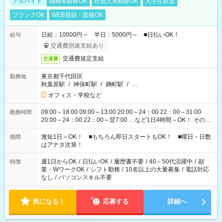
アルバイト
職種未経験OK
社会人未経験OK
大学生歓迎
ブランクOK
WEB登録・面接OK
日給：10000円～ 半日：5000円～ ■日払いOK！
給与
交通費別途支給あり
交通費規定支給
交通費
東京都千代田区
勤務地
秋葉原駅
/
神保町駅
/
麹町駅
/
…
オフィス・学校など
09:00～18:00 09:00～13:00 20:00～24：00 22：00～31:00
勤務時間
20:00～24：00 22：00～翌7:00 …など1日4時間～OK！ その他
シフトもございます！ お気軽にご相談ください！
激短1日～OK！ ■もちろん即日スタートもOK！ ■曜日・日数
期間
はアナタ次第！
週1日からOK
/
日払いOK
/
履歴書不要
/
40～50代活躍中
/
副
特徴
業・WワークOK
/
シフト勤務
/
10名以上の大量募集
/
電話対応
なし
/
パソコンスキル不要
気になる！
応募する
詳細へ