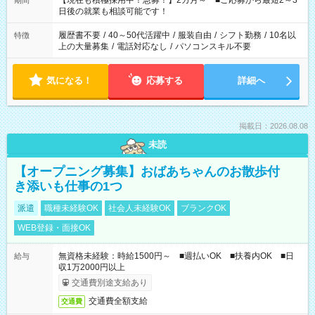
【現在も積極採用中！急募！】2カ月～ ■ご応募から最短2～3
期間
の方へ 今ご覧のお仕事で希望する勤務時間と、もう1つのお仕事
日後の就業も相談可能です！
の勤務時間。 合計で週40時間を超える場合は応募できません。
履歴書不要
/
40～50代活躍中
/
服装自由
/
シフト勤務
/
10名以
特徴
上の大量募集
/
電話対応なし
/
パソコンスキル不要
気になる！
応募する
詳細へ
掲載日：2026.08.08
未読
【オープニング募集】おばあちゃんのお散歩付
き添いも仕事の1つ
派遣
職種未経験OK
社会人未経験OK
ブランクOK
WEB登録・面接OK
無資格未経験：時給1500円～ ■週払いOK ■扶養内OK ■日
給与
収1万2000円以上
交通費別途支給あり
交通費全額支給
交通費