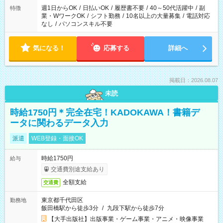
週1日からOK
/
日払いOK
/
履歴書不要
/
40～50代活躍中
/
副
特徴
業・WワークOK
/
シフト勤務
/
10名以上の大量募集
/
電話対応
なし
/
パソコンスキル不要
気になる！
応募する
詳細へ
掲載日：2026.08.07
未読
時給1750円＊完全在宅！KADOKAWA！書籍デ
ータに関わるデータ入力
派遣
WEB登録・面接OK
時給1750円
給与
交通費別途支給あり
全額支給
交通費
東京都千代田区
勤務地
飯田橋駅から徒歩3分
/
九段下駅から徒歩7分
【大手出版社】出版事業・ゲーム事業・アニメ・映像事業