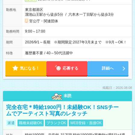
東京都港区
勤務地
溜池山王駅から徒歩5分
/
六本木一丁目駅から徒歩3分
官公庁・関連団体
9:00～17:00
勤務時間
2026/9/1～長期 ※期間限定:2027年3月末まで ※9月～OK！
期間
履歴書不要
/
40～50代活躍中
特徴
気になる！
応募する
詳細へ
掲載日：2026.08.08
未読
完全在宅＊時給1900円！未経験OK！SNSチー
ムでアーティスト写真のレタッチ
派遣
職種未経験OK
ブランクOK
WEB登録・面接OK