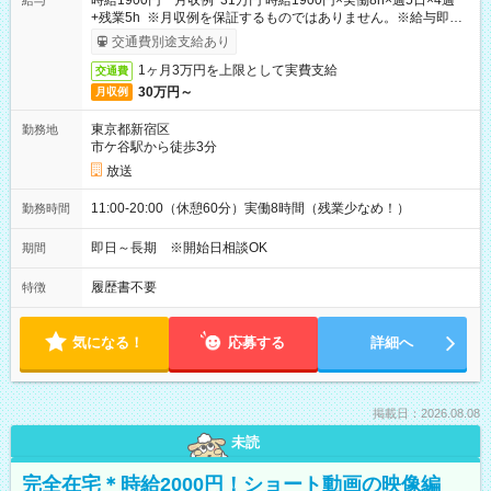
時給1900円 月収例 31万円 時給1900円×実働8h×週5日×4週
給与
+残業5h ※月収例を保証するものではありません。※給与即受
取りサービス利用可（利用条件有）
交通費別途支給あり
1ヶ月3万円を上限として実費支給
交通費
30万円～
月収例
東京都新宿区
勤務地
市ケ谷駅から徒歩3分
放送
11:00-20:00（休憩60分）実働8時間（残業少なめ！）
勤務時間
即日～長期 ※開始日相談OK
期間
履歴書不要
特徴
気になる！
応募する
詳細へ
掲載日：2026.08.08
未読
完全在宅＊時給2000円！ショート動画の映像編