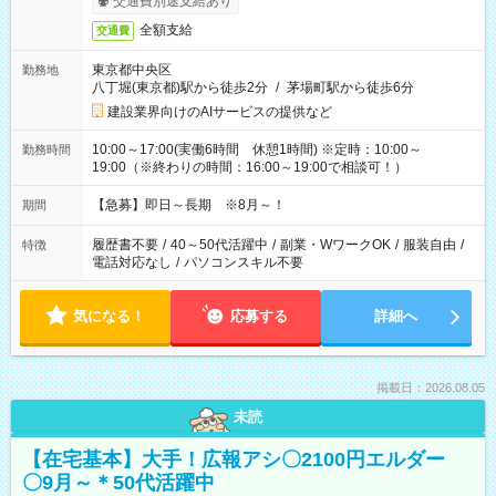
交通費別途支給あり
全額支給
交通費
東京都中央区
勤務地
八丁堀(東京都)駅から徒歩2分
/
茅場町駅から徒歩6分
建設業界向けのAIサービスの提供など
10:00～17:00(実働6時間 休憩1時間) ※定時：10:00～
勤務時間
19:00（※終わりの時間：16:00～19:00で相談可！）
【急募】即日～長期 ※8月～！
期間
履歴書不要
/
40～50代活躍中
/
副業・WワークOK
/
服装自由
/
特徴
電話対応なし
/
パソコンスキル不要
気になる！
応募する
詳細へ
掲載日：2026.08.05
未読
【在宅基本】大手！広報アシ〇2100円エルダー
〇9月～＊50代活躍中