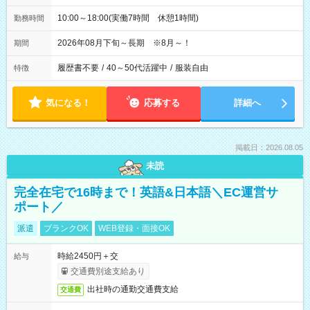
10:00～18:00(実働7時間 休憩1時間)
勤務時間
2026年08月下旬～長期 ※8月～！
期間
履歴書不要
/
40～50代活躍中
/
服装自由
特徴
気になる！
応募する
詳細へ
掲載日：2026.08.05
未読
完全在宅で16時まで！英語&日本語＼EC運営サ
ポート／
派遣
ブランクOK
WEB登録・面接OK
時給2450円＋交
給与
交通費別途支給あり
出社時の通勤交通費支給
交通費