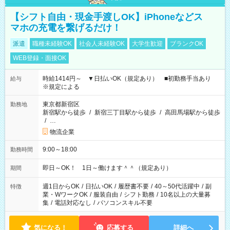
【シフト自由・現金手渡しOK】iPhoneなどス
マホの充電を繋げるだけ！
派遣
職種未経験OK
社会人未経験OK
大学生歓迎
ブランクOK
WEB登録・面接OK
時給1414円～ ▼日払いOK（規定あり） ■初勤務手当あり
給与
※規定による
東京都新宿区
勤務地
新宿駅から徒歩
/
新宿三丁目駅から徒歩
/
高田馬場駅から徒歩
/
…
物流企業
9:00～18:00
勤務時間
即日～OK！ 1日～働けます＾＾（規定あり）
期間
週1日からOK
/
日払いOK
/
履歴書不要
/
40～50代活躍中
/
副
特徴
業・WワークOK
/
服装自由
/
シフト勤務
/
10名以上の大量募
集
/
電話対応なし
/
パソコンスキル不要
気になる！
応募する
詳細へ