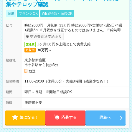
集やテロップ確認
派遣
ブランクOK
WEB登録・面接OK
時給2000円 月収例 33万円 時給2000円×実働8h×週5日×4週
給与
+残業5h ※月収例を保証するものではありません。※給与即受
取りサービス利用可（利用条件有）
交通費別途支給あり
1ヶ月3万円を上限として実費支給
交通費
30万円～
月収例
東京都新宿区
勤務地
市ケ谷駅から徒歩3分
放送
11:00-20:00（休憩60分）実働8時間（残業少なめ！）
勤務時間
即日～長期 ※開始日相談OK
期間
履歴書不要
特徴
気になる！
応募する
詳細へ