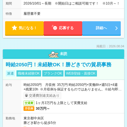
2026/10/01～長期 ※開始日はご相談可能です！ ※10月～！
期間
履歴書不要
特徴
気になる！
応募する
詳細へ
掲載日：2026.08.04
未読
時給2050円！未経験OK！勝どきでの貿易事務
派遣
職種未経験OK
ブランクOK
WEB登録・面接OK
時給2050円 月収例 35万円 時給2050円×実働8h×週5日×4週
給与
+残業10h ※月収例を保証するものではありません。※給与即受
取りサービス利用可（利用条件有）
交通費別途支給あり
1ヶ月3万円を上限として実費支給
交通費
30万円～
月収例
東京都中央区
勤務地
勝どき駅から徒歩5分