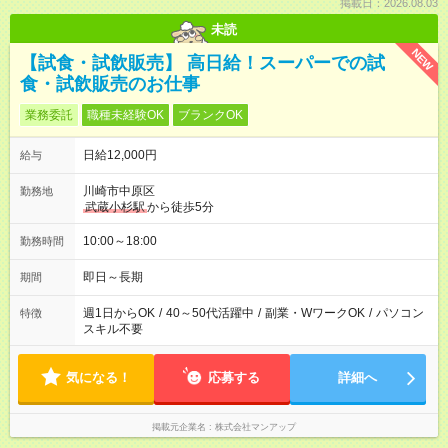
掲載日：2026.08.03
未読
NEW
【試食・試飲販売】 高日給！スーパーでの試
食・試飲販売のお仕事
業務委託
職種未経験OK
ブランクOK
日給12,000円
給与
川崎市中原区
勤務地
武蔵小杉駅
から徒歩5分
10:00～18:00
勤務時間
即日～長期
期間
週1日からOK
/
40～50代活躍中
/
副業・WワークOK
/
パソコン
特徴
スキル不要
気になる！
応募する
詳細へ
掲載元企業名
株式会社マンアップ