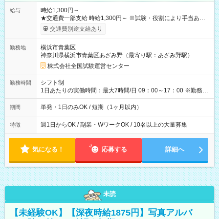
時給1,300円～
給与
★交通費一部支給 時給1,300円～ ※試験・役割により手当あり
※勤務回数により昇給あり 【即給（前払い）オプションあ
交通費別途支給あり
り！】 希望される場合、勤務から1週間ほどで給与の一部を受け
取れます。 ※手数料418円がかかります。 【過去試験日の収入
横浜市青葉区
勤務地
例】 ・河合塾模擬試験 8:30～17:30（休憩1時間） 時給1,300円
神奈川県横浜市青葉区あざみ野（最寄り駅：あざみ野駅）
×8時間＝日収10,400円＋交通費 ※当日の役割により時給＋100
円の場合あり ・国家試験 7:00～13:30（休憩なし） 時給1,300
株式会社全国試験運営センター
円（役割手当＋100円）×6時間＝日収8,400円＋交通費 【試用期
間】試用期間なし
シフト制
勤務時間
1日あたりの実働時間：最大7時間/日 09：00～17：00 ※勤務時
間は 試験により異なります。
単発・1日のみOK / 短期（1ヶ月以内）
期間
週1日からOK / 副業・WワークOK / 10名以上の大量募集
特徴
気になる！
応募する
詳細へ
未読
【未経験OK】【深夜時給1875円】写真アルバ