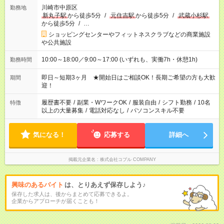
川崎市中原区
勤務地
新丸子駅
から徒歩5分
/
元住吉駅
から徒歩5分
/
武蔵小杉駅
から徒歩5分
/
…
ショッピングセンターやフィットネスクラブなどの商業施設
や公共施設
10:00～18:00／9:00～17:00 (いずれも、実働7h・休憩1h)
勤務時間
即日～短期3ヶ月 ★開始日はご相談OK！長期ご希望の方も大歓
期間
迎！
履歴書不要
/
副業・WワークOK
/
服装自由
/
シフト勤務
/
10名
特徴
以上の大量募集
/
電話対応なし
/
パソコンスキル不要
気になる！
応募する
詳細へ
掲載元企業名
株式会社コブル COMPANY
興味のあるバイト
は、とりあえず保存しよう♪
保存した求人は、後からまとめて応募できるよ。
企業からアプローチが届くことも！