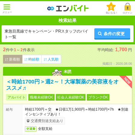
0
メニュー
気になる！
ログイン
検索結果
東急目黒線でキャンペーン・PRスタッフのバイ
条件の変更
ト一覧
2
1,700
件中
1
～
2
件表示
平均時給:
円
新着順
時給順
人気順
掲載日：2026.08.06
未読
NEW
＜時給1700円＞週2～！大塚製薬の美容液をオ
ススメ♬
アルバイト
職種未経験OK
社会人未経験OK
ブランクOK
時給1700円＋交 ★日収1万1,900円＝時給1700円×7h ★別途
給与
インセンティブあり！
交通費別途支給あり
全額支給
交通費