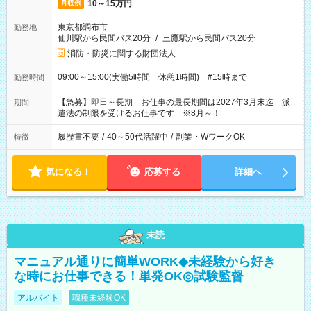
10～15万円
月収例
東京都調布市
勤務地
仙川駅から民間バス20分
/
三鷹駅から民間バス20分
消防・防災に関する財団法人
09:00～15:00(実働5時間 休憩1時間) #15時まで
勤務時間
【急募】即日～長期 お仕事の最長期間は2027年3月末迄 派
期間
遣法の制限を受けるお仕事です ※8月～！
履歴書不要
/
40～50代活躍中
/
副業・WワークOK
特徴
気になる！
応募する
詳細へ
未読
マニュアル通りに簡単WORK◆未経験から好き
な時にお仕事できる！単発OK◎試験監督
アルバイト
職種未経験OK