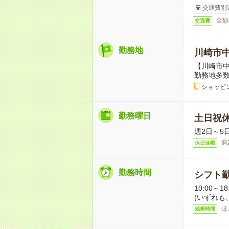
交通費別
全額
交通費
勤務地
川崎市
【川崎市
勤務地多
ショッピ
勤務曜日
土日祝
週2日～5
週
休日休暇
勤務時間
シフト勤
10:00～18
(いずれも、
ほ
残業時間