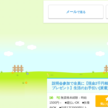
メール
で送る
説明会参加で全員に【現金2千円相
プレゼント】生活のお手伝い[派遣
[給 与]
無資格未経験：時給
1500円～ ■週払いOK ■扶養
気に
内OK ■日収1万2000円以上