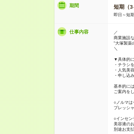
期間
短期（3
即日～短期
仕事内容
／
商業施設
"大塚製薬
＼
▼具体的
・チラシ
・人気美
・申し込
基本的には
ご案内を
○ノルマは
プレッシ
○インセン
美容液のお
別途お支