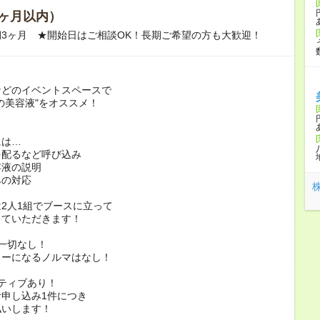
ヶ月以内）
3ヶ月 ★開始日はご相談OK！長期ご希望の方も大歓迎！
などのイベントスペースで
の美容液"をオススメ！
には…
を配るなど呼び込み
容液の説明
みの対応
2人1組でブースに立って
していただきます！
一切なし！
ャーになるノルマはなし！
ティブあり！
申し込み1件につき
払いします！