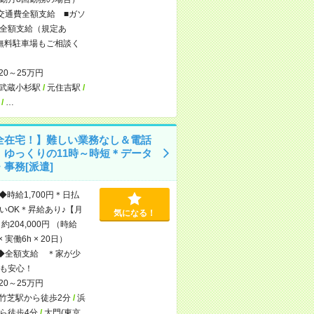
交通費全額支給 ■ガソ
全額支給（規定あ
無料駐車場もご相談く
20～25万円
武蔵小杉駅
/
元住吉駅
/
/
…
全在宅！】難しい業務なし＆電話
！ゆっくりの11時～時短＊データ
事務[派遣]
◆時給1,700円＊日払
いOK＊昇給あり♪【月
気になる！
約204,000円 （時給
 × 実働6h × 20日）
◆全額支給 ＊家が少
も安心！
20～25万円
竹芝駅から徒歩2分
/
浜
ら徒歩4分
/
大門(東京