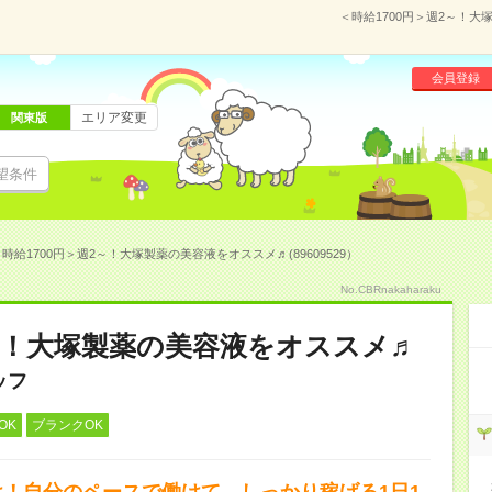
＜時給1700円＞週2～！大
会員登録
エリア変更
関東版
望条件
時給1700円＞週2～！大塚製薬の美容液をオススメ♬(89609529）
No.CBRnakaharaku
2～！大塚製薬の美容液をオススメ♬
ッフ
OK
ブランクOK
け！自分のペースで働けて、しっかり稼げる1日1