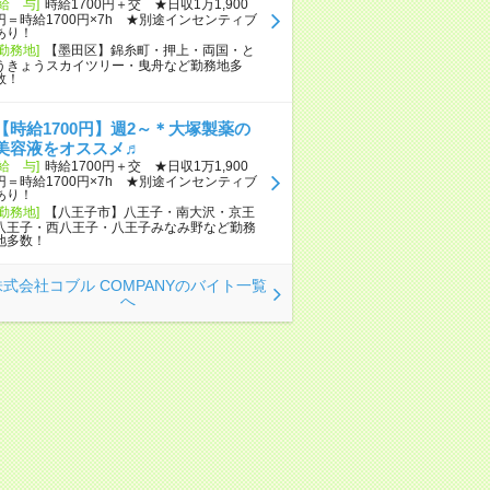
[給 与]
時給1700円＋交 ★日収1万1,900
円＝時給1700円×7h ★別途インセンティブ
あり！
[勤務地]
【墨田区】錦糸町・押上・両国・と
うきょうスカイツリー・曳舟など勤務地多
数！
【時給1700円】週2～＊大塚製薬の
美容液をオススメ♬
[給 与]
時給1700円＋交 ★日収1万1,900
円＝時給1700円×7h ★別途インセンティブ
あり！
[勤務地]
【八王子市】八王子・南大沢・京王
八王子・西八王子・八王子みなみ野など勤務
地多数！
株式会社コブル COMPANYのバイト一覧
へ