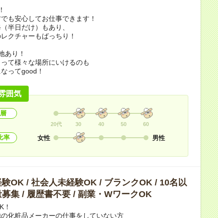
！
方でも安心してお仕事できます！
修（半日だけ）もあり、
のレクチャーもばっちり！
地あり！
よって様々な場所にいけるのも
なってgood！
雰囲気
層
20代
30
40
50
60
比率
女性
男性
OK / 社会人未経験OK / ブランクOK / 10名以
募集 / 履歴書不要 / 副業・WワークOK
K！
他の化粧品メーカーの仕事をしていない方