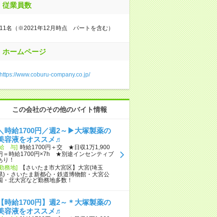
従業員数
11名（※2021年12月時点 パートを含む）
ホームページ
https://www.coburu-company.co.jp/
この会社のその他のバイト情報
＼時給1700円／週2～▶大塚製薬の
美容液をオススメ♬
[給 与]
時給1700円＋交 ★日収1万1,900
円＝時給1700円×7h ★別途インセンティブ
あり！
[勤務地]
【さいたま市大宮区】大宮(埼玉
県)・さいたま新都心・鉄道博物館・大宮公
園・北大宮など勤務地多数！
【時給1700円】週2～＊大塚製薬の
美容液をオススメ♬