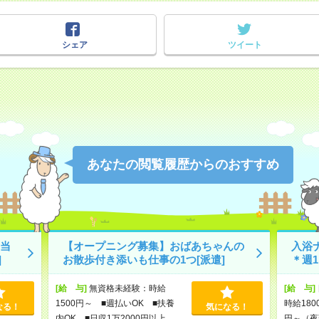
シェア
ツイート
あなたの閲覧履歴からのおすすめ
当
【オープニング募集】おばあちゃんの
入浴
]
お散歩付き添いも仕事の1つ[派遣]
＊週
[給 与]
無資格未経験：時給
[給 与]
1500円～ ■週払いOK ■扶養
時給180
なる！
気になる！
内OK ■日収1万2000円以上
円～（夜