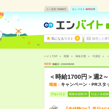
エン派遣
74686
件
エン バイト
82531
件
0
気になるリスト
保存した希
バイトTOP
関東
神奈川県
中原区
＜
NEW
掲載日 :
2026
/
08
/
06
＜時給1700円＞週
キャンペーン・PRスタ
職種：
アルバイト
職種未経験OK
社会人未経験
【未経験OK】平日だ