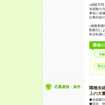
○経験不問
未経験の
事前に研
仕事内容
○複数勤務
勤務日に
気分転換に
職場の
年齢
男女
応募資格・条件
職種未経験
上の大量
◆未経験O
◆現在、