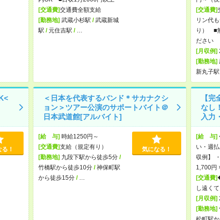
[交通費]
交通費全額支給
[交通費]
[勤務地]
武蔵小杉駅
/
武蔵新城
リン代も
駅
/
元住吉駅
/
…
り） ■
ださい
[月収例]
[勤務地]
新丸子駅
K<
＜日本を代表するバンド＊サカナクシ
【完
ョン＞ツアー公演のサポートバイト＠
なし
日本武道館[アルバイト]
入力・
[給 与]
時給1250円～
[給 与]
[交通費]
支給（規定有り）
い・週払
なる！
気になる！
[勤務地]
九段下駅から徒歩5分
/
収例】 ・
竹橋駅から徒歩10分
/
神保町駅
1,700円
から徒歩15分
/
…
[交通費]
し遠くて
[月収例]
[勤務地]
松町駅か