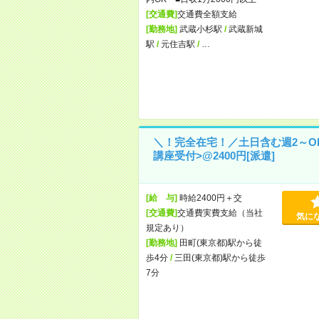
[交通費]
交通費全額支給
[勤務地]
武蔵小杉駅
/
武蔵新城
駅
/
元住吉駅
/
…
＼！完全在宅！／土日含む週2～O
講座受付>@2400円[派遣]
[給 与]
時給2400円＋交
[交通費]
交通費実費支給（当社
気に
規定あり）
[勤務地]
田町(東京都)駅から徒
歩4分
/
三田(東京都)駅から徒歩
7分