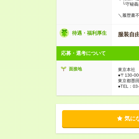
└守秘義
＼履歴書
待遇・福利厚生
服装自
応募・選考について
面接地
東京本社
●〒130-0
東京都墨田区
●TEL：03-
気に