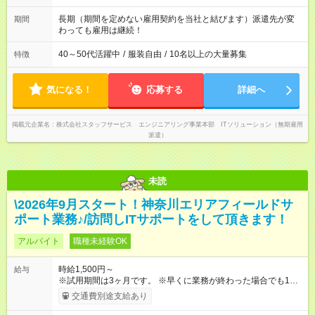
す。 ◎今よりもさらに働きやすい環境をつくるべく、 働き方
改革に全社をあげて取り組んでいます。
長期（期間を定めない雇用契約を当社と結びます）派遣先が変
期間
わっても雇用は継続！
40～50代活躍中
/
服装自由
/
10名以上の大量募集
特徴
気になる！
応募する
詳細へ
掲載元企業名
株式会社スタッフサービス エンジニアリング事業本部 ITソリューション（無期雇用
派遣）
未読
\2026年9月スタート！神奈川エリアフィールドサ
ポート業務♪/訪問しITサポートをして頂きます！
アルバイト
職種未経験OK
時給1,500円～
給与
※試用期間は3ヶ月です。 ※早くに業務が終わった場合でも1日
分満額支給させて頂きます。 【試用期間】試用期間あり 試用期
交通費別途支給あり
間の長さ：3ヶ月 雇用形態、給与は本採用時と同じです。