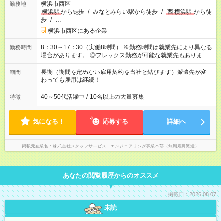
横浜市西区
勤務地
横浜駅
から徒歩
/
みなとみらい駅から徒歩
/
西
横浜駅
から徒
歩
/
…
横浜市西区にある企業
8：30～17：30（実働8時間） ※勤務時間は就業先により異なる
勤務時間
場合があります。 ◎フレックス勤務が可能な就業先もありま
す。 ◎今よりもさらに働きやすい環境をつくるべく、 働き方
改革に全社をあげて取り組んでいます。
長期（期間を定めない雇用契約を当社と結びます）派遣先が変
期間
わっても雇用は継続！
40～50代活躍中
/
10名以上の大量募集
特徴
気になる！
応募する
詳細へ
掲載元企業名
株式会社スタッフサービス エンジニアリング事業本部（無期雇用派遣）
あなたの閲覧履歴からのオススメ
掲載日：2026.08.07
未読