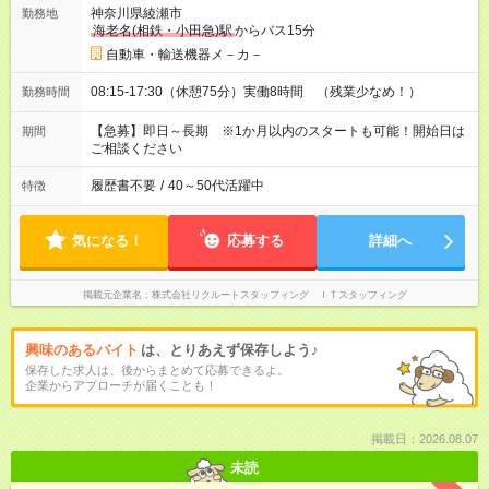
神奈川県綾瀬市
勤務地
海老名(相鉄・小田急)駅
からバス15分
自動車・輸送機器メ－カ－
08:15-17:30（休憩75分）実働8時間 （残業少なめ！）
勤務時間
【急募】即日～長期 ※1か月以内のスタートも可能！開始日は
期間
ご相談ください
履歴書不要
/
40～50代活躍中
特徴
気になる！
応募する
詳細へ
掲載元企業名
株式会社リクルートスタッフィング ＩＴスタッフィング
興味のあるバイト
は、とりあえず保存しよう♪
保存した求人は、後からまとめて応募できるよ。
企業からアプローチが届くことも！
掲載日：2026.08.07
未読