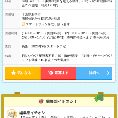
時給1400円 ※実働8時間を超える勤務、22時～翌5時勤務の場
給与
合25％割増：時給1750円
千葉県船橋市
勤務地
南船橋駅から徒歩10分程度
スマートフォンを取り扱う倉庫
(1)9:00～18:00（実働8時間） (2)10:00～18:00（実働7時間）
勤務時間
(3)10:00～17:00（実働6時間） ※時間帯選べます ※休憩60分
長期 2026年9月スタート予定
期間
日払いOK
/
履歴書不要
/
40～50代活躍中
/
副業・WワークOK
/
特徴
シフト勤務
/
10名以上の大量募集
気になる！
応募する
詳細へ
編集部イチオシ
【完全在宅！】難しい業務なし＆電話なし！ゆっくりの11時