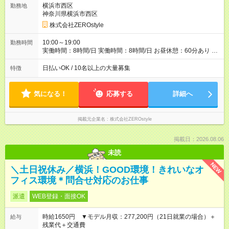
横浜市西区
勤務地
神奈川県横浜市西区
株式会社ZEROstyle
10:00～19:00
勤務時間
実働時間：8時間/日 実働時間：8時間/日 お昼休憩：60分あり 土
日祝含む全日シフト制
日払いOK / 10名以上の大量募集
特徴
気になる！
応募する
詳細へ
掲載元企業名
株式会社ZEROstyle
掲載日：2026.08.06
未読
NEW
＼土日祝休み／横浜！GOOD環境！きれいなオ
フィス環境＊問合せ対応のお仕事
派遣
WEB登録・面接OK
時給1650円 ▼モデル月収：277,200円（21日就業の場合）＋
給与
残業代＋交通費