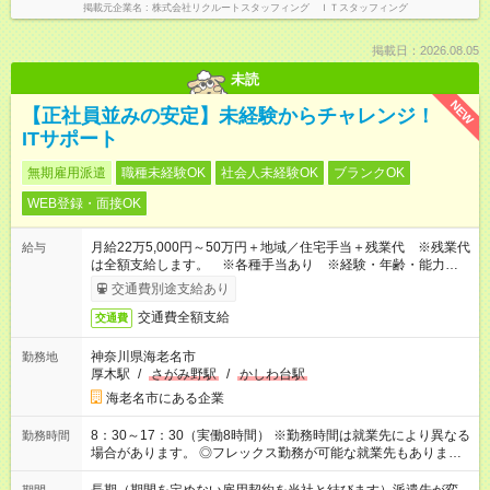
掲載元企業名
株式会社リクルートスタッフィング ＩＴスタッフィング
掲載日：2026.08.05
未読
NEW
【正社員並みの安定】未経験からチャレンジ！
ITサポート
無期雇用派遣
職種未経験OK
社会人未経験OK
ブランクOK
WEB登録・面接OK
月給22万5,000円～50万円＋地域／住宅手当＋残業代 ※残業代
給与
は全額支給します。 ※各種手当あり ※経験・年齢・能力等を
考慮して加給・優遇します。
交通費別途支給あり
交通費全額支給
交通費
神奈川県海老名市
勤務地
厚木駅
/
さがみ野駅
/
かしわ台駅
海老名市にある企業
8：30～17：30（実働8時間） ※勤務時間は就業先により異なる
勤務時間
場合があります。 ◎フレックス勤務が可能な就業先もありま
す。 ◎今よりもさらに働きやすい環境をつくるべく、 働き方
改革に全社をあげて取り組んでいます。