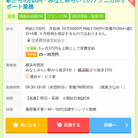
駅から5分以内＊みなとみらいでのテクニカルサ
ポート業務
派遣
職種未経験OK
ブランクOK
WEB登録・面接OK
時給1700円 月収例 25万5000円 時給1700円×実働7h30m×週5
給与
日×4週 ※月収例を保証するものではありません。
交通費別途支給あり
1ヶ月3万円を上限として実費支給
交通費
25～30万円
月収例
横浜市西区
勤務地
みなとみらい駅から徒歩3分
/
横浜駅
から徒歩13分
通信サ－ビス業
09:30-18:00（休憩60分）実働7時間30分 （残業少なめ！）
勤務時間
【急募】即日～長期 ※開始日相談OK
期間
履歴書不要
/
40～50代活躍中
/
シフト勤務
特徴
気になる！
応募する
詳細へ