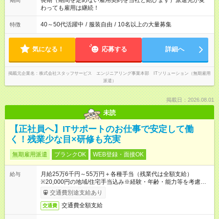
長期（期間を定めない雇用契約を当社と結びます）派遣先が変
期間
わっても雇用は継続！
40～50代活躍中
/
服装自由
/
10名以上の大量募集
特徴
気になる！
応募する
詳細へ
掲載元企業名
株式会社スタッフサービス エンジニアリング事業本部 ITソリューション（無期雇用
派遣）
掲載日：2026.08.01
未読
【正社員へ】ITサポートのお仕事で安定して働
く！残業少な目×研修も充実
無期雇用派遣
ブランクOK
WEB登録・面接OK
月給25万6千円～55万円＋各種手当（残業代は全額支給）
給与
※20,000円の地域/住宅手当込み※経験・年齢・能力等を考慮し
て加給・優遇します。★同一就業先で1年以上継続したら月1万
交通費別途支給あり
円の継続手当支給
交通費全額支給
交通費