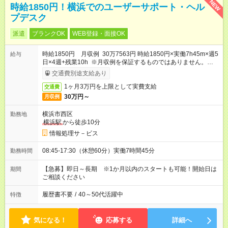
NEW
時給1850円！横浜でのユーザーサポート・ヘル
プデスク
派遣
ブランクOK
WEB登録・面接OK
時給1850円 月収例 30万7563円 時給1850円×実働7h45m×週5
給与
日×4週+残業10h ※月収例を保証するものではありません。※給
与即受取りサービス利用可（利用条件有）
交通費別途支給あり
1ヶ月3万円を上限として実費支給
交通費
30万円～
月収例
横浜市西区
勤務地
横浜駅
から徒歩10分
情報処理サ－ビス
08:45-17:30（休憩60分）実働7時間45分
勤務時間
【急募】即日～長期 ※1か月以内のスタートも可能！開始日は
期間
ご相談ください
履歴書不要
/
40～50代活躍中
特徴
気になる！
応募する
詳細へ