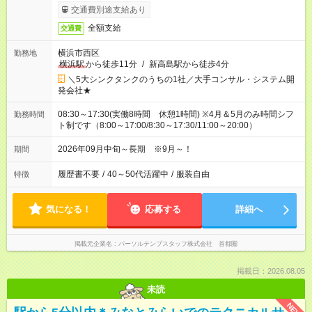
交通費別途支給あり
全額支給
交通費
横浜市西区
勤務地
横浜駅
から徒歩11分
/
新高島駅から徒歩4分
＼5大シンクタンクのうちの1社／大手コンサル・システム開
発会社★
08:30～17:30(実働8時間 休憩1時間) ※4月＆5月のみ時間シフ
勤務時間
ト制です（8:00～17:00/8:30～17:30/11:00～20:00）
2026年09月中旬～長期 ※9月～！
期間
履歴書不要
/
40～50代活躍中
/
服装自由
特徴
気になる！
応募する
詳細へ
掲載元企業名
パーソルテンプスタッフ株式会社 首都圏
掲載日：2026.08.05
未読
NEW