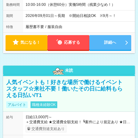
10:00-16:00（休憩60分）実働5時間（残業少なめ！）
勤務時間
2026年09月01日～長期 ※開始日相談OK ※9月～！
期間
履歴書不要
/
服装自由
特徴
気になる！
応募する
詳細へ
未読
人気イベントも！好きな場所で働けるイベント
スタッフ☆来社不要！働いたその日に給料もら
える日払い/T1
アルバイト
職種未経験OK
日給13,000円～
給与
＋交通費支給 ★交通費全額支給！ ┗案件により規定あり ★日払
いOK！（規定あり） ┗働いたその日に現金GET♪ お仕事後はコ
交通費別途支給あり
ンビニATMから 日払い分を引き落とせます！ 【試用期間】試
用期間なし