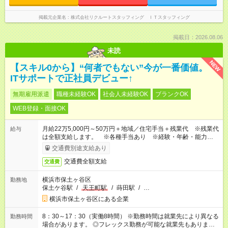
掲載元企業名
株式会社リクルートスタッフィング ＩＴスタッフィング
掲載日：2026.08.06
未読
NEW
【スキル0から】“何者でもない”今が一番価値。
ITサポートで正社員デビュー↑
無期雇用派遣
職種未経験OK
社会人未経験OK
ブランクOK
WEB登録・面接OK
月給22万5,000円～50万円＋地域／住宅手当＋残業代 ※残業代
給与
は全額支給します。 ※各種手当あり ※経験・年齢・能力等を
考慮して加給・優遇します。
交通費別途支給あり
交通費全額支給
交通費
横浜市保土ヶ谷区
勤務地
保土ケ谷駅
/
天王町駅
/
蒔田駅
/
…
横浜市保土ヶ谷区にある企業
8：30～17：30（実働8時間） ※勤務時間は就業先により異なる
勤務時間
場合があります。 ◎フレックス勤務が可能な就業先もありま