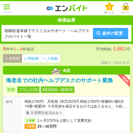
0
メニュー
気になる！
ログイン
検索結果
相模鉄道本線でテクニカルサポート・ヘルプデス
条件の変更
クのバイト一覧
8
1,663
件中
1
～
8
件表示
平均時給:
円
新着順
時給順
人気順
掲載日：2026.08.07
未読
NEW
海老名での社内ヘルプデスクのサポート業務
派遣
ブランクOK
WEB登録・面接OK
時給1700円 月収例 28万2625円 時給1700円×実働8h×週5日
給与
×4週+残業5h ※月収例を保証するものではありません。※給与
即受取りサービス利用可（利用条件有）
交通費別途支給あり
1ヶ月3万円を上限として実費支給
交通費
25～30万円
月収例