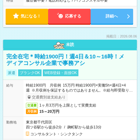
履歴書不要
/
電話対応なし
/
パソコンスキル不要
特徴
気になる！
応募する
詳細へ
掲載日：2026.08.06
未読
完全在宅＊時給1900円！週4日＆10～16時！メ
ディアコンサル企業で事務アシ
派遣
ブランクOK
WEB登録・面接OK
時給1900円 月収例 15万円 時給1900円×実働5h×週4日×4
給与
週 ※月収例を保証するものではありません。※給与即受取りサ
ービス利用可（利用条件有）
交通費別途支給あり
1ヶ月3万円を上限として実費支給
交通費
15～20万円
月収例
東京都千代田区
勤務地
四ツ谷駅から徒歩2分
/
麹町駅から徒歩13分
コンサルタント・シンクタンク