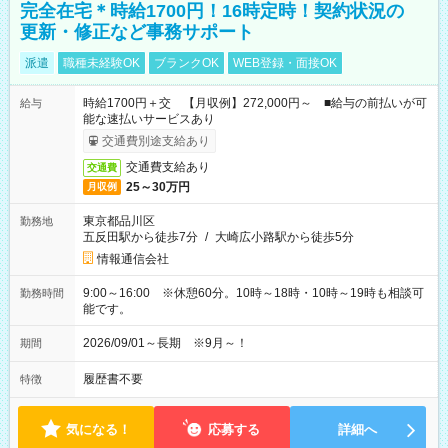
完全在宅＊時給1700円！16時定時！契約状況の
更新・修正など事務サポート
派遣
職種未経験OK
ブランクOK
WEB登録・面接OK
時給1700円＋交 【月収例】272,000円～ ■給与の前払いが可
給与
能な速払いサービスあり
交通費別途支給あり
交通費支給あり
交通費
25～30万円
月収例
東京都品川区
勤務地
五反田駅から徒歩7分
/
大崎広小路駅から徒歩5分
情報通信会社
9:00～16:00 ※休憩60分。10時～18時・10時～19時も相談可
勤務時間
能です。
2026/09/01～長期 ※9月～！
期間
履歴書不要
特徴
気になる！
応募する
詳細へ