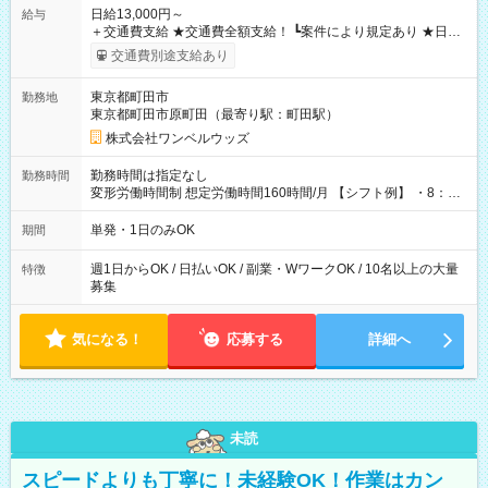
日給13,000円～
給与
＋交通費支給 ★交通費全額支給！ ┗案件により規定あり ★日払
いOK！（規定あり） ┗働いたその日に現金GET♪ お仕事後はコ
交通費別途支給あり
ンビニATMから 日払い分を引き落とせます！ 【試用期間】試
用期間なし
東京都町田市
勤務地
東京都町田市原町田（最寄り駅：町田駅）
株式会社ワンベルウッズ
勤務時間は指定なし
勤務時間
変形労働時間制 想定労働時間160時間/月 【シフト例】 ・8：00
～21：00
単発・1日のみOK
期間
週1日からOK / 日払いOK / 副業・WワークOK / 10名以上の大量
特徴
募集
気になる！
応募する
詳細へ
未読
スピードよりも丁寧に！未経験OK！作業はカン