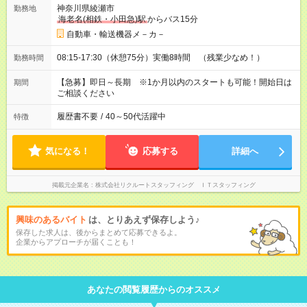
神奈川県綾瀬市
勤務地
海老名(相鉄・小田急)駅
からバス15分
自動車・輸送機器メ－カ－
08:15-17:30（休憩75分）実働8時間 （残業少なめ！）
勤務時間
【急募】即日～長期 ※1か月以内のスタートも可能！開始日は
期間
ご相談ください
履歴書不要
/
40～50代活躍中
特徴
気になる！
応募する
詳細へ
掲載元企業名
株式会社リクルートスタッフィング ＩＴスタッフィング
興味のあるバイト
は、とりあえず保存しよう♪
保存した求人は、後からまとめて応募できるよ。
企業からアプローチが届くことも！
あなたの閲覧履歴からのオススメ