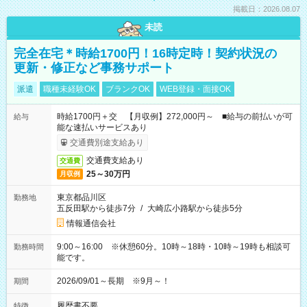
掲載日：2026.08.07
未読
完全在宅＊時給1700円！16時定時！契約状況の
更新・修正など事務サポート
派遣
職種未経験OK
ブランクOK
WEB登録・面接OK
時給1700円＋交 【月収例】272,000円～ ■給与の前払いが可
給与
能な速払いサービスあり
交通費別途支給あり
交通費支給あり
交通費
25～30万円
月収例
東京都品川区
勤務地
五反田駅から徒歩7分
/
大崎広小路駅から徒歩5分
情報通信会社
9:00～16:00 ※休憩60分。10時～18時・10時～19時も相談可
勤務時間
能です。
2026/09/01～長期 ※9月～！
期間
履歴書不要
特徴