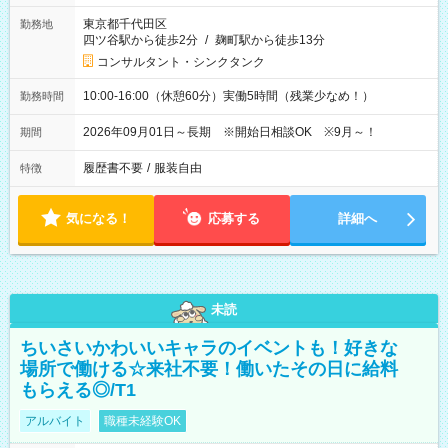
東京都千代田区
勤務地
四ツ谷駅から徒歩2分
/
麹町駅から徒歩13分
コンサルタント・シンクタンク
10:00-16:00（休憩60分）実働5時間（残業少なめ！）
勤務時間
2026年09月01日～長期 ※開始日相談OK ※9月～！
期間
履歴書不要
/
服装自由
特徴
気になる！
応募する
詳細へ
未読
ちいさいかわいいキャラのイベントも！好きな
場所で働ける☆来社不要！働いたその日に給料
もらえる◎/T1
アルバイト
職種未経験OK