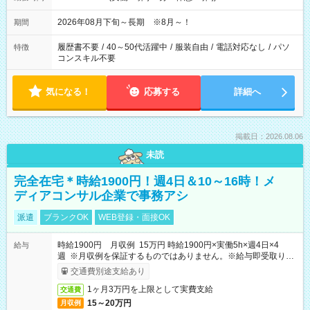
2026年08月下旬～長期 ※8月～！
期間
履歴書不要
/
40～50代活躍中
/
服装自由
/
電話対応なし
/
パソ
特徴
コンスキル不要
気になる！
応募する
詳細へ
掲載日：2026.08.06
未読
完全在宅＊時給1900円！週4日＆10～16時！メ
ディアコンサル企業で事務アシ
派遣
ブランクOK
WEB登録・面接OK
時給1900円 月収例 15万円 時給1900円×実働5h×週4日×4
給与
週 ※月収例を保証するものではありません。※給与即受取りサ
ービス利用可（利用条件有）
交通費別途支給あり
1ヶ月3万円を上限として実費支給
交通費
15～20万円
月収例