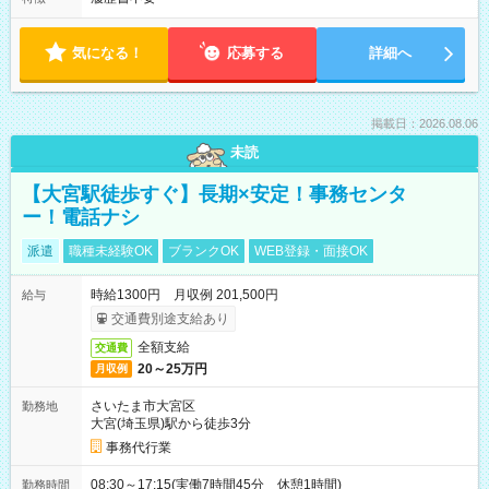
気になる！
応募する
詳細へ
掲載日：2026.08.06
未読
【大宮駅徒歩すぐ】長期×安定！事務センタ
ー！電話ナシ
派遣
職種未経験OK
ブランクOK
WEB登録・面接OK
時給1300円 月収例 201,500円
給与
交通費別途支給あり
全額支給
交通費
20～25万円
月収例
さいたま市大宮区
勤務地
大宮(埼玉県)駅から徒歩3分
事務代行業
08:30～17:15(実働7時間45分 休憩1時間)
勤務時間