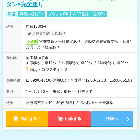
タン×完全座り
派遣
職種未経験OK
ブランクOK
WEB登録・面接OK
時給1500円
給与
交通費別途支給あり
実費支給／当社規定あり。通勤交通費実費支払／上限4
交通費
万円／月※規定あり
埼玉県加須市
勤務地
加須駅から車10分
/
久喜駅から車20分
/
鴻巣駅から車20分
物流・ロジスティクス
(1)09:00-17:00(休憩60分) ※休憩（12:00-12:50、15:00-15:10）
勤務時間
1ヶ月以上3ヶ月未満／即日～9月末まで
期間
履歴書不要
/
40～50代活躍中
/
10名以上の大量募集
特徴
気になる！
応募する
詳細へ