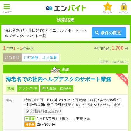
0
メニュー
気になる！
ログイン
検索結果
海老名(相鉄・小田急)でテクニカルサポート・ヘ
条件の変更
ルプデスクのバイト一覧
1
1,700
件中
1
～
1
件表示
平均時給:
円
新着順
時給順
人気順
掲載日：2026.08.07
未読
NEW
海老名での社内ヘルプデスクのサポート業務
派遣
ブランクOK
WEB登録・面接OK
時給1700円 月収例 28万2625円 時給1700円×実働8h×週5日
給与
×4週+残業5h ※月収例を保証するものではありません。※給与
即受取りサービス利用可（利用条件有）
交通費別途支給あり
1ヶ月3万円を上限として実費支給
交通費
25～30万円
月収例