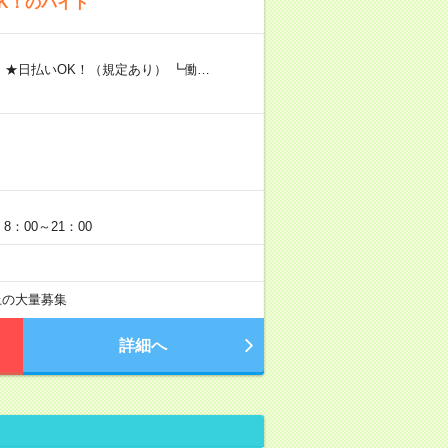
K！のバイト
 ★日払いOK！（規定あり） ┗働…
：00～21：00
以上の大量募集
詳細へ