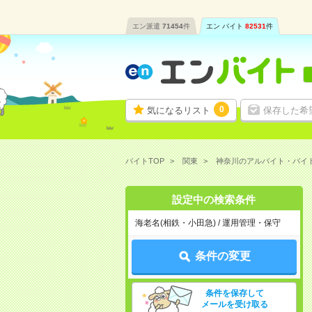
エン派遣
71454
件
エン バイト
82531
件
0
気になるリスト
保存した希
バイトTOP
関東
神奈川のアルバイト・バイ
設定中の検索条件
海老名(相鉄・小田急) / 運用管理・保守
条件の変更
条件を保存して
メールを受け取る