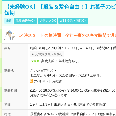
【未経験OK】【服装＆髪色自由！】お菓子の
短期
派遣
職種未経験OK
ブランクOK
WEB登録・面接OK
14時スタートの短時間！夕方～夜のスキマ時間で月1
時給1400円／月収例：117,600円＝1,400円×4時間×
給与
交通費別途支給あり
実費支給／当社規定あり。
交通費
さいたま市見沼区
勤務地
七里駅から車6分
/
大宮公園駅
/
大宮(埼玉県)駅
アパレル・日用雑貨
(1)14:00-18:00(休憩0分) (2)14:00-19:00(休憩0分) (3)14:
勤務時間
お好きな時間が選べます
1ヶ月以上3ヶ月未満／即日～8月末までの期間限定
期間
履歴書不要
/
40～50代活躍中
/
服装自由
/
シフト勤務
/
10名
特徴