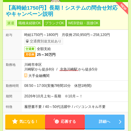
NEW
【高時給1750円】長期！システムの問合せ対応
やキャンペーン説明
派遣
職種未経験OK
ブランクOK
WEB登録・面接OK
時給1750円～1800円 月収例 250,950円～258,120円
給与
交通費別途支給あり
全額支給
交通費
25～30万円
月収例
川崎市幸区
勤務地
川崎駅から徒歩8分
/
京急川崎駅
から徒歩5分
大手金融機関
08:50～17:00(実働7時間10分 休憩1時間)
勤務時間
2026年10月上旬～長期 ※10月～！
期間
履歴書不要
/
40～50代活躍中
/
パソコンスキル不要
特徴
気になる！
応募する
詳細へ