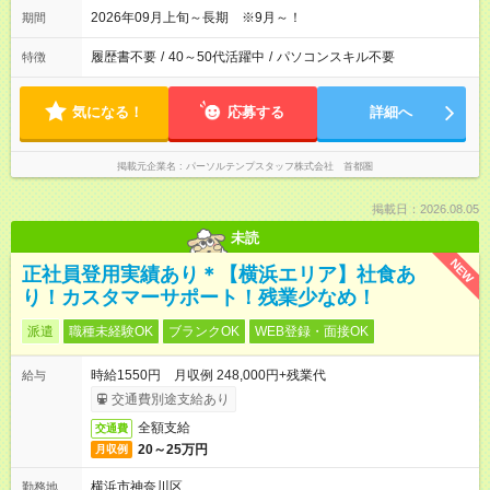
2026年09月上旬～長期 ※9月～！
期間
履歴書不要
/
40～50代活躍中
/
パソコンスキル不要
特徴
気になる！
応募する
詳細へ
掲載元企業名
パーソルテンプスタッフ株式会社 首都圏
掲載日：2026.08.05
未読
NEW
正社員登用実績あり＊【横浜エリア】社食あ
り！カスタマーサポート！残業少なめ！
派遣
職種未経験OK
ブランクOK
WEB登録・面接OK
時給1550円 月収例 248,000円+残業代
給与
交通費別途支給あり
全額支給
交通費
20～25万円
月収例
横浜市神奈川区
勤務地