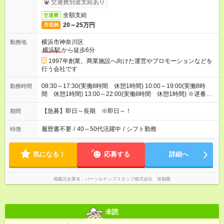
交通費別途支給あり
全額支給
交通費
20～25万円
月収例
横浜市神奈川区
勤務地
横浜駅
から徒歩6分
1997年創業。商業施設へ向けた運営やプロモーションなどを
行う会社です
08:30～17:30(実働8時間 休憩1時間) 10:00～19:00(実働8時
勤務時間
間 休憩1時間) 13:00～22:00(実働8時間 休憩1時間) ※遅番→
次の日早番などのシフトは一切ありませんのでご安心くださ
い。
【急募】即日～長期 ※即日～！
期間
履歴書不要
/
40～50代活躍中
/
シフト勤務
特徴
気になる！
応募する
詳細へ
掲載元企業名
パーソルテンプスタッフ株式会社 首都圏
未読