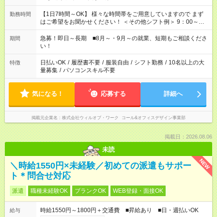
【1日7時間～OK】 様々な時間帯をご用意していますので まず
勤務時間
はご希望をお聞かせください！ ＜その他シフト例＞ 9：00～
17：00 11：00～20：00 などなど！その他のお時間もOKです！
急募！即日～長期 ■8月～・9月～の就業、短期もご相談くださ
期間
い！
日払いOK
/
履歴書不要
/
服装自由
/
シフト勤務
/
10名以上の大
特徴
量募集
/
パソコンスキル不要
気になる！
応募する
詳細へ
掲載元企業名
株式会社ウィルオブ・ワーク コール&オフィスデザイン事業部
掲載日：2026.08.06
未読
NEW
＼時給1550円×未経験／初めての派遣もサポー
ト＊問合せ対応
派遣
職種未経験OK
ブランクOK
WEB登録・面接OK
時給1550円～1800円＋交通費 ■昇給あり ■日・週払いOK
給与