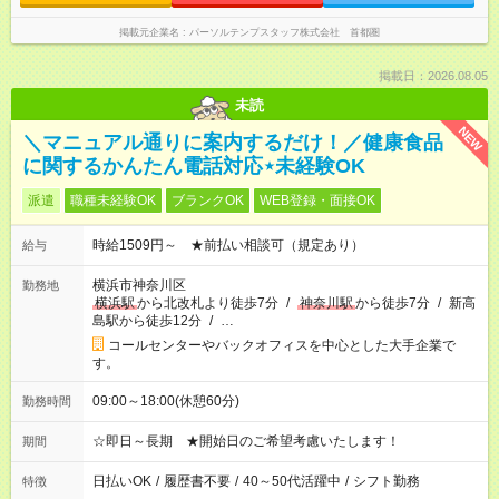
掲載元企業名
パーソルテンプスタッフ株式会社 首都圏
掲載日：2026.08.05
未読
NEW
＼マニュアル通りに案内するだけ！／健康食品
に関するかんたん電話対応⋆未経験OK
派遣
職種未経験OK
ブランクOK
WEB登録・面接OK
時給1509円～ ★前払い相談可（規定あり）
給与
横浜市神奈川区
勤務地
横浜駅
から北改札より徒歩7分
/
神奈川駅
から徒歩7分
/
新高
島駅から徒歩12分
/
…
コールセンターやバックオフィスを中心とした大手企業で
す。
09:00～18:00(休憩60分)
勤務時間
☆即日～長期 ★開始日のご希望考慮いたします！
期間
日払いOK
/
履歴書不要
/
40～50代活躍中
/
シフト勤務
特徴