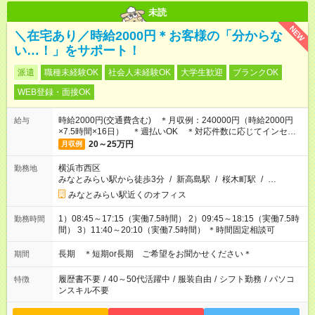
未読
NEW
＼在宅あり／時給2000円＊お客様の「分からな
い…！」をサポート！
派遣
職種未経験OK
社会人未経験OK
大学生歓迎
ブランクOK
WEB登録・面接OK
時給2000円(交通費含む) ＊月収例：240000円（時給2000円
給与
×7.5時間×16日） ＊週払いOK ＊対応件数に応じてインセン
ティブあり！MAX15,000円(規定あり)
20～25万円
月収例
横浜市西区
勤務地
みなとみらい駅から徒歩3分
/
新高島駅
/
桜木町駅
/
…
みなとみらい駅近くのオフィス
1）08:45～17:15（実働7.5時間） 2）09:45～18:15（実働7.5時
勤務時間
間） 3）11:40～20:10（実働7.5時間） ＊時間固定相談可
長期 ＊短期or長期 ご希望をお聞かせください＊
期間
履歴書不要
/
40～50代活躍中
/
服装自由
/
シフト勤務
/
パソコ
特徴
ンスキル不要