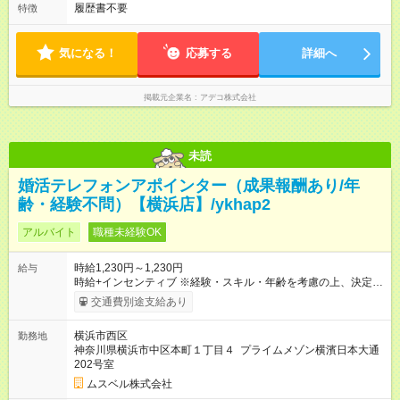
履歴書不要
特徴
気になる！
応募する
詳細へ
掲載元企業名
アデコ株式会社
未読
婚活テレフォンアポインター（成果報酬あり/年
齢・経験不問）【横浜店】/ykhap2
アルバイト
職種未経験OK
時給1,230円～1,230円
給与
時給+インセンティブ ※経験・スキル・年齢を考慮の上、決定し
ます。 《成果に応じたインセンティブ支給例》 テレアポ未経
交通費別途支給あり
験、入社5ヶ月目の女性パートさんが、時給に加えて、月7万円
のインセンティブを獲得するなど、入社年数に関わりなく成
横浜市西区
勤務地
果・貢献に応じた報酬制度が導入されています。 ※試用期間は3
神奈川県横浜市中区本町１丁目４ プライムメゾン横濱日本大通
ヶ月で、その間は有期契約です。そのほかの条件に変更はあり
202号室
ません。 【試用期間】試用期間あり 試用期間の長さ：2ヶ月
※ 雇用形態と給与に、本採用時と異なる部分があります。 雇用
ムスベル株式会社
形態：中途採用（契約社員） 給与：本採用時と同じです。 ※試