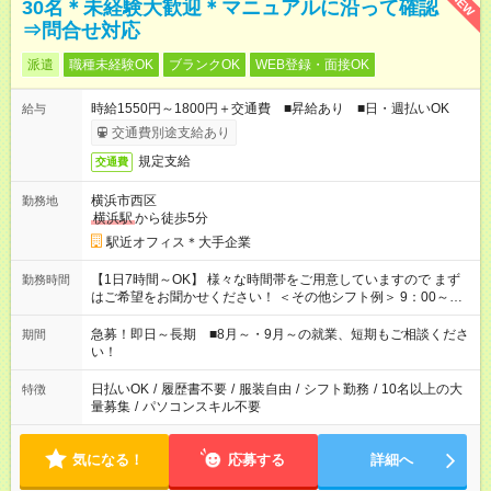
NEW
30名＊未経験大歓迎＊マニュアルに沿って確認
⇒問合せ対応
派遣
職種未経験OK
ブランクOK
WEB登録・面接OK
時給1550円～1800円＋交通費 ■昇給あり ■日・週払いOK
給与
交通費別途支給あり
規定支給
交通費
横浜市西区
勤務地
横浜駅
から徒歩5分
駅近オフィス＊大手企業
【1日7時間～OK】 様々な時間帯をご用意していますので まず
勤務時間
はご希望をお聞かせください！ ＜その他シフト例＞ 9：00～
17：00 11：00～20：00 などなど！その他のお時間もOKです！
急募！即日～長期 ■8月～・9月～の就業、短期もご相談くださ
期間
い！
日払いOK
/
履歴書不要
/
服装自由
/
シフト勤務
/
10名以上の大
特徴
量募集
/
パソコンスキル不要
気になる！
応募する
詳細へ