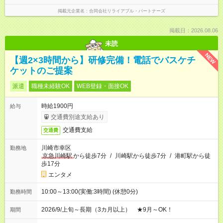
掲載元企業名
合同会社リライアブル・パートナーズ
掲載日：2026.08.06
未読
NEW
【週2×3時間から】研修完備！電話でバスケチ
ケットのご提案
派遣
職種未経験OK
WEB登録・面接OK
時給1900円
給与
交通費別途支給あり
交通費支給
交通費
川崎市幸区
勤務地
京急川崎駅
から徒歩7分
/
川崎駅から徒歩7分
/
港町駅から徒
歩17分
エンタメ
10:00～13:00(実働:3時間) (休憩0分)
勤務時間
2026/9/上旬～長期（3カ月以上） ★9月～OK！
期間