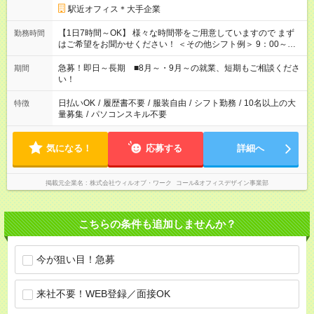
駅近オフィス＊大手企業
【1日7時間～OK】 様々な時間帯をご用意していますので まず
勤務時間
はご希望をお聞かせください！ ＜その他シフト例＞ 9：00～
17：00 11：00～20：00 などなど！その他のお時間もOKです！
急募！即日～長期 ■8月～・9月～の就業、短期もご相談くださ
期間
い！
日払いOK
/
履歴書不要
/
服装自由
/
シフト勤務
/
10名以上の大
特徴
量募集
/
パソコンスキル不要
気になる！
応募する
詳細へ
掲載元企業名
株式会社ウィルオブ・ワーク コール&オフィスデザイン事業部
こちらの条件も追加しませんか？
今が狙い目！急募
来社不要！WEB登録／面接OK