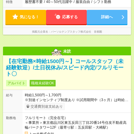
履歴書不要
/
40～50代活躍中
/
服装自由
/
シフト勤務
特徴
気になる！
応募する
詳細へ
掲載元企業名
パーソルテンプスタッフ株式会社 首都圏
未読
【在宅勤務×時給1500円～】コールスタッフ（未
経験歓迎）/土日祝休み/スピード内定/フルリモー
ト〇
アルバイト
職種未経験OK
時給1,500円～1,700円
給与
※別途インセンティブ制度あり ※試用期間中（3ヶ月）は時給
1,400円 【試用期間】試用期間あり 試用期間の長さ：3ヶ月
交通費別途支給あり
※ 雇用形態と給与に、本採用時と異なる部分があります。 雇用
形態：本採用時と同じです。 給与：時給 1,400円 ～ 1,400円 ■
フルリモート（完全在宅）
勤務地
初回3ヶ月契約、以降は6ヶ月毎に更新 ・試用期間：3ヶ月 ・契
＜事業所＞東京都品川区東五反田三丁目20番14号住友不動産高
約更新：あり（契約満了時の業務量、勤務態度、勤務成績によ
輪パークタワー12F（最寄り駅：五反田駅・大崎駅）
り判断）、更新上限なし