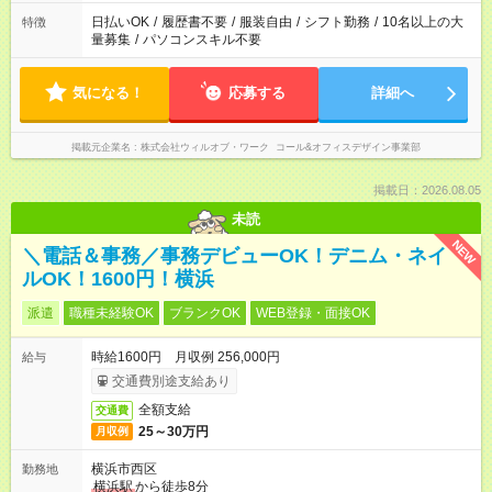
日払いOK
/
履歴書不要
/
服装自由
/
シフト勤務
/
10名以上の大
特徴
量募集
/
パソコンスキル不要
気になる！
応募する
詳細へ
掲載元企業名
株式会社ウィルオブ・ワーク コール&オフィスデザイン事業部
掲載日：2026.08.05
未読
NEW
＼電話＆事務／事務デビューOK！デニム・ネイ
ルOK！1600円！横浜
派遣
職種未経験OK
ブランクOK
WEB登録・面接OK
時給1600円 月収例 256,000円
給与
交通費別途支給あり
全額支給
交通費
25～30万円
月収例
横浜市西区
勤務地
横浜駅
から徒歩8分