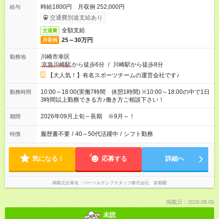
時給1800円 月収例 252,000円
給与
交通費別途支給あり
全額支給
交通費
25～30万円
月収例
川崎市幸区
勤務地
京急川崎駅
から徒歩6分
/
川崎駅から徒歩8分
【大人気！】有名スポーツチームの運営会社です♪
10:00～18:00(実働7時間 休憩1時間) ※10:00～18:00の中で1日
勤務時間
3時間以上勤務できる方♪働き方ご相談下さい！
2026年09月上旬～長期 ※9月～！
期間
履歴書不要
/
40～50代活躍中
/
シフト勤務
特徴
気になる！
応募する
詳細へ
掲載元企業名
パーソルテンプスタッフ株式会社 首都圏
掲載日：2026.08.05
未読