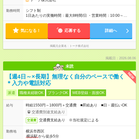
トーチ株式会社
シフト制
勤務時間
1日あたりの実働時間：最大8時間/日 ・営業時間：10:00～
19:00（平日のみ） ※9:00～の勤務も応相談 ・勤務日数：週3
日～ ・勤務時間：1日5時間以上、週20時間以上
気になる！
応募する
詳細へ
掲載元企業名
トーチ株式会社
掲載日：2026.08.06
未読
NEW
【週4日～×長期】無理なく自分のペースで働く
＊入力や電話対応
派遣
職種未経験OK
ブランクOK
WEB登録・面接OK
時給1550円～1800円＋交通費 ■昇給あり ■日・週払いOK
給与
交通費別途支給あり
交通費支給あり ※当社規定による
交通費
横浜市西区
勤務地
横浜駅
から徒歩5分