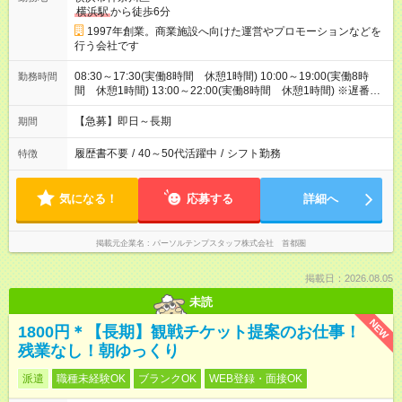
横浜駅
から徒歩6分
1997年創業。商業施設へ向けた運営やプロモーションなどを
行う会社です
08:30～17:30(実働8時間 休憩1時間) 10:00～19:00(実働8時
勤務時間
間 休憩1時間) 13:00～22:00(実働8時間 休憩1時間) ※遅番→
次の日早番などのシフトは一切ありませんのでご安心くださ
い。
【急募】即日～長期
期間
履歴書不要
/
40～50代活躍中
/
シフト勤務
特徴
気になる！
応募する
詳細へ
掲載元企業名
パーソルテンプスタッフ株式会社 首都圏
掲載日：2026.08.05
未読
NEW
1800円＊【長期】観戦チケット提案のお仕事！
残業なし！朝ゆっくり
派遣
職種未経験OK
ブランクOK
WEB登録・面接OK