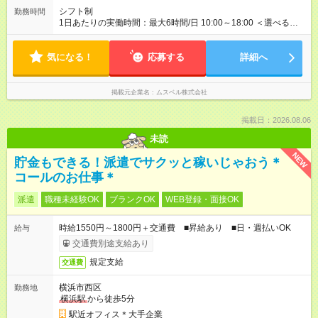
用期間は2ヶ月で、その間は有期契約です。そのほかの条件に変
シフト制
勤務時間
更はありません。 ※月所定労働時間が110時間未満の方は試用期
1日あたりの実働時間：最大6時間/日 10:00～18:00 ＜選べるシ
間3ヶ月になります。
フト＞ (1)10:00～16:00 (2)10:00～17:00 (3)10:00～18:00 ◎
勤務時間は(1)～(3)で選択OK！ ◎勤務日数：週4日～5日勤務
気になる！
（希望シフト制） ◎原則定時退社／残業はほとんどありませ
応募する
詳細へ
ん！
掲載元企業名
ムスベル株式会社
掲載日：2026.08.06
未読
NEW
貯金もできる！派遣でサクッと稼いじゃおう＊
コールのお仕事＊
派遣
職種未経験OK
ブランクOK
WEB登録・面接OK
時給1550円～1800円＋交通費 ■昇給あり ■日・週払いOK
給与
交通費別途支給あり
規定支給
交通費
横浜市西区
勤務地
横浜駅
から徒歩5分
駅近オフィス＊大手企業