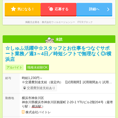
気になる！
応募する
詳細へ
掲載元企業名
株式会社ウィルエージェンシー ITCSブロック
未読
☆しゅふ活躍中☆スタッフとお仕事をつなぐサポ
ート業務／週3～4日／時短シフトで無理なく◎/横
浜店
アルバイト
職種未経験OK
時給1,230円～
給与
※交通費別途支給（規定内） 【試用期間】試用期間あり 試用期
間の長さ：2ヶ月 雇用形態、給与は本採用時と同じです。
交通費別途支給あり
横浜市神奈川区
勤務地
神奈川県横浜市神奈川区鶴屋町 2-20-1 YTUビル2階204号（最寄
り駅：
横浜駅
）
株式会社バイトレ