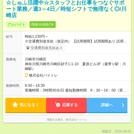
☆しゅふ活躍中☆スタッフとお仕事をつなぐサポ
ート業務／週3～4日／時短シフトで無理なく◎/川
崎店
アルバイト
職種未経験OK
時給1,230円～
給与
※交通費別途支給（規定内） 【試用期間】試用期間あり 試用期
間の長さ：2ヶ月 雇用形態、給与は本採用時と同じです。
交通費別途支給あり
川崎市川崎区
勤務地
神奈川県川崎市川崎区砂子1-1-10 夏原ビル3F（最寄り駅：川
崎駅）
株式会社バイトレ
9:30～16:30
勤務時間
実働時間：5時間30分/日 最短勤務時間 9：30～16：00（実働
5.5時間） 9：30～16：30（実働6時間）、9：30～17：00（実
働6.5時間）など勤務時間選択可 ※週4日～相談可
気になる！
応募する
詳細へ
掲載元企業名
株式会社バイトレ
掲載日：2026.08.05