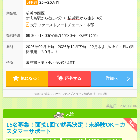
20～25万円
月収例
横浜市西区
勤務地
新高島駅から徒歩2分
/
横浜駅
から徒歩14分
大手ファーストフードチェーン・本部
09:30～18:00(実働7時間30分 休憩1時間)
勤務時間
2026年09月上旬～2026年12月下旬 12月末までの約4ヶ月の期
期間
間限定 ※9月～！
履歴書不要
/
40～50代活躍中
特徴
気になる！
応募する
詳細へ
掲載元企業名
パーソルテンプスタッフ株式会社 首都圏
掲載日：2026.08.06
未読
NEW
15名募集！面接1回で就業決定！未経験OK＋カ
スタマーサポート