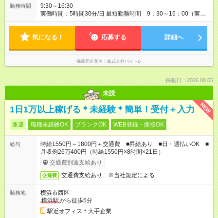
9:30～16:30
勤務時間
実働時間：5時間30分/日 最短勤務時間 9：30～16：00（実働
5.5時間） 9：30～16：30（実働6時間）、9：30～17：00（実
働6.5時間）など勤務時間選択可 ※週4日～相談可
気になる！
応募する
詳細へ
掲載元企業名
株式会社バイトレ
掲載日：2026.08.05
未読
NEW
1日1万以上稼げる＊未経験＊簡単！受付＋入力
派遣
職種未経験OK
ブランクOK
WEB登録・面接OK
時給1550円～1800円＋交通費 ■昇給あり ■日・週払いOK ■
給与
月収例26万400円（時給1550円×8時間×21日）
交通費別途支給あり
交通費支給あり ※当社規定による
交通費
横浜市西区
勤務地
横浜駅
から徒歩5分
駅近オフィス＊大手企業