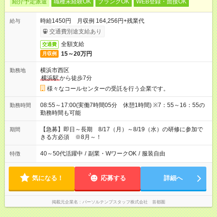
紹介予定派遣
職種未経験OK
ブランクOK
WEB登録・面接OK
時給1450円 月収例 164,256円+残業代
給与
交通費別途支給あり
全額支給
交通費
15～20万円
月収例
横浜市西区
勤務地
横浜駅
から徒歩7分
様々なコールセンターの受託を行う企業です。
08:55～17:00(実働7時間05分 休憩1時間) ※7：55～16：55の
勤務時間
勤務時間も可能
【急募】即日～長期 8/17（月）～8/19（水）の研修に参加で
期間
きる方必須 ※8月～！
40～50代活躍中
/
副業・WワークOK
/
服装自由
特徴
気になる！
応募する
詳細へ
掲載元企業名
パーソルテンプスタッフ株式会社 首都圏