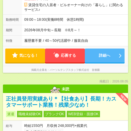
賃貸住宅の入居者・ビルオーナー向けの「暮らし」に関わる
サービス♪
09:00～18:00(実働8時間 休憩1時間)
勤務時間
2026年08月中旬～長期 ※8月～！
期間
履歴書不要
/
40～50代活躍中
/
服装自由
特徴
気になる！
応募する
詳細へ
掲載元企業名
パーソルテンプスタッフ株式会社 首都圏
掲載日：2026.08.05
未読
NEW
正社員登用実績あり＊【社食あり】長期！カス
タマーサポート業務！残業少なめ！
派遣
職種未経験OK
ブランクOK
WEB登録・面接OK
時給1550円 月収例 248,000円+残業代
給与