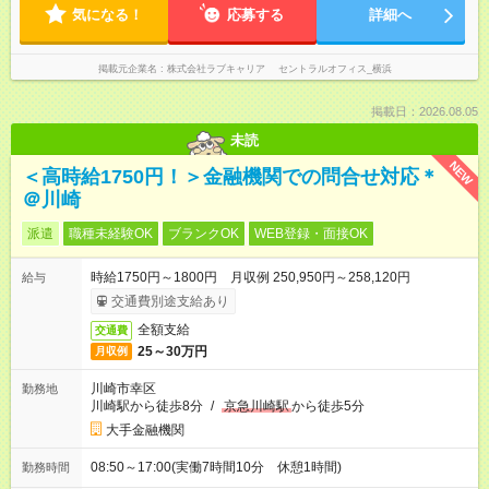
気になる！
応募する
詳細へ
掲載元企業名
株式会社ラブキャリア セントラルオフィス_横浜
掲載日：2026.08.05
未読
NEW
＜高時給1750円！＞金融機関での問合せ対応＊
＠川崎
派遣
職種未経験OK
ブランクOK
WEB登録・面接OK
時給1750円～1800円 月収例 250,950円～258,120円
給与
交通費別途支給あり
全額支給
交通費
25～30万円
月収例
川崎市幸区
勤務地
川崎駅から徒歩8分
/
京急川崎駅
から徒歩5分
大手金融機関
08:50～17:00(実働7時間10分 休憩1時間)
勤務時間