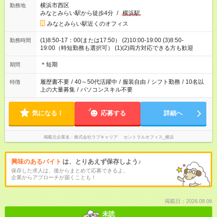
横浜市西区
勤務地
みなとみらい駅から徒歩4分
/
横浜駅
みなとみらい駅近くのオフィス
(1)8:50-17：00(または17:50） (2)10:00-19:00 (3)8:50-
勤務時間
19:00（時短勤務も選択可） (1)(2)両方対応できる方も歓迎
＊短期
期間
履歴書不要
/
40～50代活躍中
/
服装自由
/
シフト勤務
/
10名以
特徴
上の大量募集
/
パソコンスキル不要
気になる！
応募する
詳細へ
掲載元企業名
株式会社ラブキャリア セントラルオフィス_横浜
興味のあるバイト
は、とりあえず保存しよう♪
保存した求人は、後からまとめて応募できるよ。
企業からアプローチが届くことも！
掲載日：2026.08.06
未読