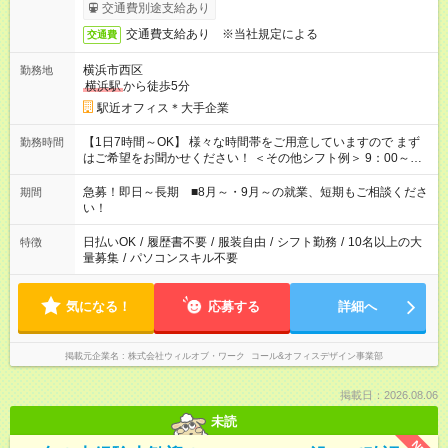
交通費別途支給あり
交通費支給あり ※当社規定による
交通費
横浜市西区
勤務地
横浜駅
から徒歩5分
駅近オフィス＊大手企業
【1日7時間～OK】 様々な時間帯をご用意していますので まず
勤務時間
はご希望をお聞かせください！ ＜その他シフト例＞ 9：00～
17：00 11：00～20：00 などなど！その他のお時間もOKです！
急募！即日～長期 ■8月～・9月～の就業、短期もご相談くださ
期間
い！
日払いOK
/
履歴書不要
/
服装自由
/
シフト勤務
/
10名以上の大
特徴
量募集
/
パソコンスキル不要
気になる！
応募する
詳細へ
掲載元企業名
株式会社ウィルオブ・ワーク コール&オフィスデザイン事業部
掲載日：2026.08.06
未読