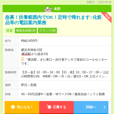
掲載日：2026.08.06
未読
NEW
急募！扶養範囲内でOK！定時で帰れます○化粧
品等の電話案内業務
派遣
職種未経験OK
ブランクOK
時給1450円
給与
横浜市神奈川区
勤務地
横浜駅
から徒歩3分
「横浜駅」きた東口～歩行者デッキで直結のコールセンター
です。
【月～金】10：00～18：00 【日・祝】10：00～17：00 ✅上記
勤務時間
の時間帯の内、4時間～OK ✅月～日／週3日～OK 土日メイン・
平日のみもOK！自由シフト制です。 短時間でも、フルタイムで
もお好きな時間でOK！
即日～長期
期間
40～50代活躍中
/
副業・WワークOK
/
服装自由
/
シフト勤務
特徴
気になる！
応募する
詳細へ