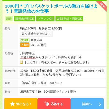
NEW
1800円＊プロバスケットボールの魅力を届けよ
う！電話発信のお仕事
派遣
職種未経験OK
ブランクOK
WEB登録・面接OK
時給1800円 月収例 252,000円
給与
交通費別途支給あり
全額支給
交通費
25～30万円
月収例
川崎市幸区
勤務地
京急川崎駅
から徒歩6分
/
川崎駅から徒歩8分
【大人気！】有名スポーツチームの運営会社です♪
10:00～18:00(実働7時間 休憩1時間) ※10:00～18:00の中で1日
勤務時間
3時間以上勤務できる方♪働き方ご相談下さい！
【急募】即日～長期 ※8月～！
期間
履歴書不要
/
40～50代活躍中
/
シフト勤務
特徴
気になる！
応募する
詳細へ