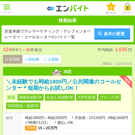
0
メニュー
気になる！
ログイン
検索結果
京急本線でテレマーケティング・テレフォンオペ
条件の変更
レーター・コールセンターのバイト一覧
124
1,635
件中
1
～
50
件表示
平均時給:
円
新着順
時給順
人気順
掲載日：2026.08.06
未読
NEW
＼未経験でも時給1800円／公共関連のコールセ
ンター＊短期からお試しOK！
派遣
職種未経験OK
社会人未経験OK
大学生歓迎
ブランクOK
WEB登録・面接OK
時給1800円～時給2000円 ＊月収例：151200円（時給1800円
給与
×7時間×12日） ＊週払いOK
15～20万円
月収例