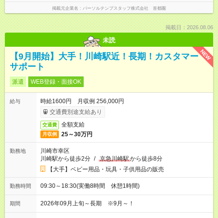
掲載元企業名
パーソルテンプスタッフ株式会社 首都圏
掲載日：2026.08.06
未読
NEW
【9月開始】大手！川崎駅近！長期！カスタマー
サポート
派遣
WEB登録・面接OK
時給1600円 月収例 256,000円
給与
交通費別途支給あり
全額支給
交通費
25～30万円
月収例
川崎市幸区
勤務地
川崎駅から徒歩2分
/
京急川崎駅
から徒歩8分
【大手】ベビー用品・玩具・子供用品の販売
09:30～18:30(実働8時間 休憩1時間)
勤務時間
2026年09月上旬～長期 ※9月～！
期間