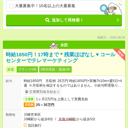
大量募集中！10名以上の大量募集
追加して再検索！
掲載日：2026.08.06
未読
NEW
時給1850円！17時まで＊残業ほぼなし▼コール
センターでテレマーケティング
派遣
ブランクOK
WEB登録・面接OK
時給1850円 月収例 26万円 時給1850円×実働7h10m×週5日×4
給与
週 ※月収例を保証するものではありません。※給与即受取りサ
ービス利用可（利用条件有）
交通費別途支給あり
1ヶ月3万円を上限として実費支給
交通費
25～30万円
月収例
川崎市幸区
勤務地
川崎駅から徒歩9分
/
京急川崎駅
から徒歩5分
信託銀行