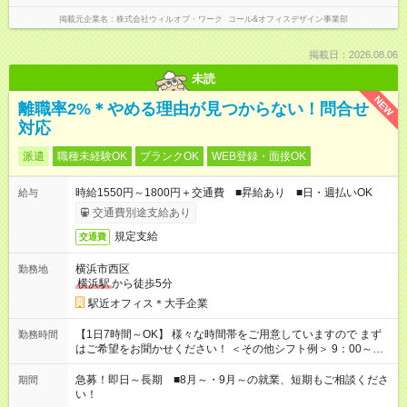
掲載元企業名
株式会社ウィルオブ・ワーク コール&オフィスデザイン事業部
掲載日：2026.08.06
未読
NEW
離職率2%＊やめる理由が見つからない！問合せ
対応
派遣
職種未経験OK
ブランクOK
WEB登録・面接OK
時給1550円～1800円＋交通費 ■昇給あり ■日・週払いOK
給与
交通費別途支給あり
規定支給
交通費
横浜市西区
勤務地
横浜駅
から徒歩5分
駅近オフィス＊大手企業
【1日7時間～OK】 様々な時間帯をご用意していますので まず
勤務時間
はご希望をお聞かせください！ ＜その他シフト例＞ 9：00～
17：00 11：00～20：00 などなど！その他のお時間もOKです！
急募！即日～長期 ■8月～・9月～の就業、短期もご相談くださ
期間
い！