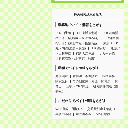
他の検索結果を見る
勤務地でバイト情報をさがす
ＪＲ山手線
ＪＲ京浜東北線
ＪＲ湘南新
宿ライン(高崎線－東海道本線)
ＪＲ湘南新
宿ライン(東北本線－横須賀線)
東京メトロ
丸ノ内線(池袋－荻窪)
ＪＲ総武線
東京メ
トロ銀座線
都営大江戸線
ＪＲ中央線
ＪＲ東海道本線(東京－熱海)
職種でバイト情報をさがす
介護関連
看護師・准看護師
医療事務・
病院受付
その他医療・介護・保育系
保
育士
治験・CRA関連
研究開発関連（医
療系）
こだわりでバイト情報をさがす
WEB登録・面接OK
交通費別途支給あり
英語力不要
履歴書不要
週5日勤務