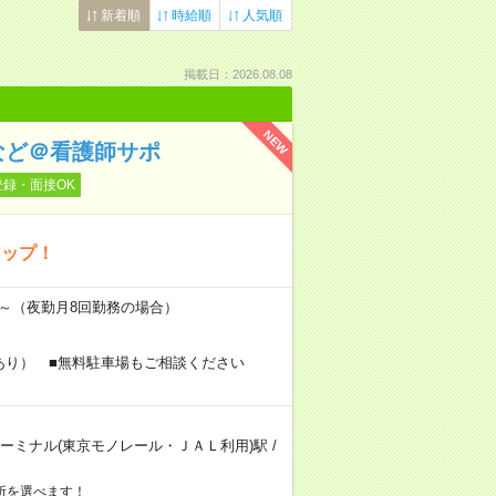
新着順
時給順
人気順
掲載日：2026.08.08
NEW
など＠看護師サポ
登録・面接OK
アップ！
万円～（夜勤月8回勤務の場合）
あり） ■無料駐車場もご相談ください
ーミナル(東京モノレール・ＪＡＬ利用)駅
/
所を選べます！