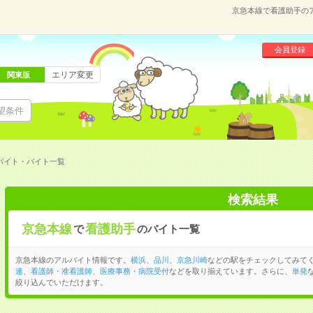
京急本線で看護助手の
会員登録
エリア変更
関東版
望条件
バイト・バイト一覧
検索結果
京急本線
看護助手
で
のバイト一覧
京急本線のアルバイト情報です。
横浜
、
品川
、
京急川崎
などの駅をチェックしてみて
連
、
看護師・准看護師
、
医療事務・病院受付
などを取り揃えています。さらに、
単発
絞り込んでいただけます。