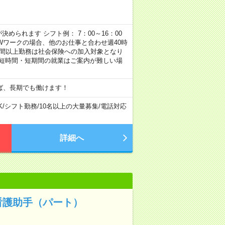
められます シフト例： 7：00～16：00
 など ※Wワークの場合、他のお仕事と合わせ週40時
時間以上勤務は社会保険への加入対象となり
、短時間・短期間の就業はご案内が難しい場
ば、長期でも働けます！
K
/
シフト勤務
/
10名以上の大量募集
/
電話対応
詳細へ
看護助手（パート）