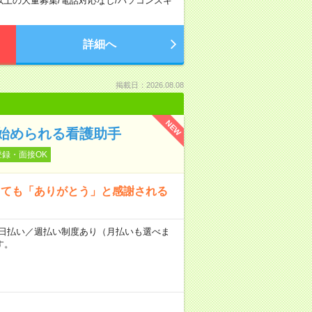
以上の大量募集
/
電話対応なし
/
パソコンスキ
詳細へ
掲載日：2026.08.08
NEW
始められる看護助手
登録・面接OK
くても「ありがとう」と感謝される
～★日払い／週払い制度あり（月払いも選べま
す。