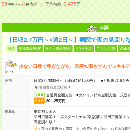
1,439
25
平均時給:
円
件中
1
～
25
件表示
未読
【日収2.7万円～×週2日～】病院で夜の見回り
派遣
職種未経験OK
社会人未経験OK
大学生歓迎
ブランクOK
WEB
少ない日数で稼ぎながら、医療知識も学んでスキル
日収2万7000円～（日勤時給1500円） ■月収例21.6
給与
交通費別途支給あり
交通費全額支給 ■ガソリン代も全額支給（規定
交通費
20～25万円
月収例
東京都大田区
勤務地
羽田空港第１・第２ターミナル(京急)駅
/
羽田空港第１タ
田園調布駅
/
…
＜選べる勤務地＞病院 ※ご自宅の近くなど、お好きな場