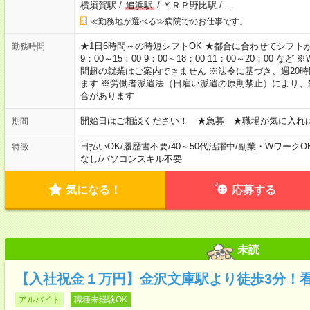
横須賀駅
/
追浜駅
/
ＹＲＰ野比駅
/
…
≪勤務地が選べる≫病院でのお仕事です。
★1日6時間～の時短シフトOK ★都合に合わせてシフトが決
勤務時間
9：00～15：00 9：00～18：00 11：00～20：00
間超の就業はご案内できません ※法令に基づき、週20
ます ※労働者派遣法（日雇い派遣の原則禁止）により
合があります
開始日はご相談ください！ ★急募 ★職場が気に入れ
期間
日払いOK
/
履歴書不要
/
40～50代活躍中
/
副業・WワークO
特徴
なし
/
パソコンスキル不要
気になる！
応募する
未読
【入社祝金１万円】金沢文庫駅より徒歩3分！
アルバイト
職種未経験OK