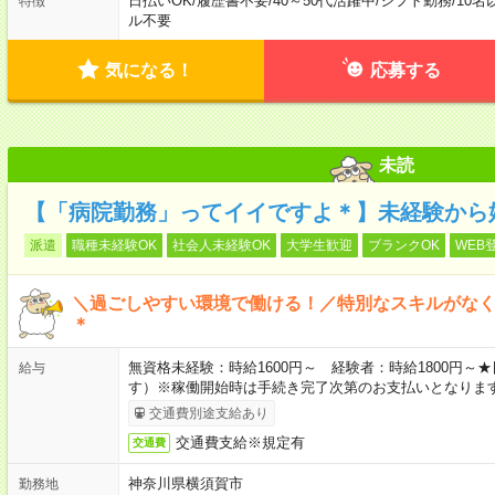
日払いOK
/
履歴書不要
/
40～50代活躍中
/
シフト勤務
/
10名
特徴
ル不要
気になる！
応募する
未読
【「病院勤務」ってイイですよ＊】未経験から
派遣
職種未経験OK
社会人未経験OK
大学生歓迎
ブランクOK
WEB
＼過ごしやすい環境で働ける！／特別なスキルがな
＊
無資格未経験：時給1600円～ 経験者：時給1800円
給与
す）※稼働開始時は手続き完了次第のお支払いとなりま
交通費別途支給あり
交通費支給※規定有
交通費
神奈川県横須賀市
勤務地