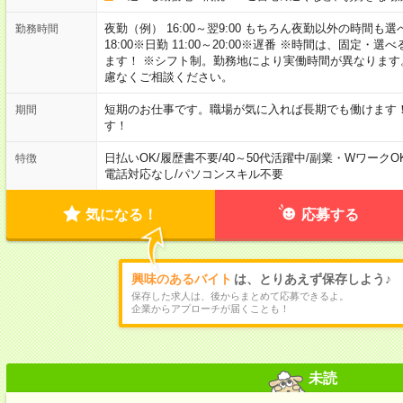
夜勤（例） 16:00～翌9:00 もちろん夜勤以外の時間も選べます
勤務時間
18:00※日勤 11:00～20:00※遅番 ※時間は、固
ます！ ※シフト制。勤務地により実働時間が異なりま
慮なくご相談ください。
短期のお仕事です。職場が気に入れば長期でも働けます
期間
す！
日払いOK
/
履歴書不要
/
40～50代活躍中
/
副業・WワークO
特徴
電話対応なし
/
パソコンスキル不要
気になる！
応募する
興味のあるバイト
は、とりあえず保存しよう♪
保存した求人は、後からまとめて応募できるよ。
企業からアプローチが届くことも！
未読