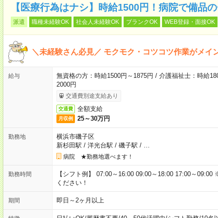
【医療行為はナシ】時給1500円！病院で備品
派遣
職種未経験OK
社会人未経験OK
ブランクOK
WEB登録・面接OK
＼未経験さん必見／ モクモク・コツコツ作業がメイ
無資格の方：時給1500円～1875円 / 介護福祉士：時給180
給与
2000円
交通費別途支給あり
全額支給
交通費
25～30万円
月収例
横浜市磯子区
勤務地
新杉田駅
/
洋光台駅
/
磯子駅
/
…
病院 ★勤務地選べます！
【シフト例】 07:00～16:00 09:00～18:00 17:00
勤務時間
ください！
即日～2ヶ月以上
期間