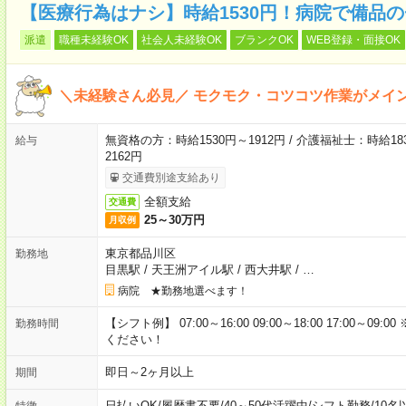
【医療行為はナシ】時給1530円！病院で備品
派遣
職種未経験OK
社会人未経験OK
ブランクOK
WEB登録・面接OK
＼未経験さん必見／ モクモク・コツコツ作業がメイ
無資格の方：時給1530円～1912円 / 介護福祉士：時給183
給与
2162円
交通費別途支給あり
全額支給
交通費
25～30万円
月収例
東京都品川区
勤務地
目黒駅
/
天王洲アイル駅
/
西大井駅
/
…
病院 ★勤務地選べます！
【シフト例】 07:00～16:00 09:00～18:00 17:00
勤務時間
ください！
即日～2ヶ月以上
期間
日払いOK
/
履歴書不要
/
40～50代活躍中
/
シフト勤務
/
10名
特徴