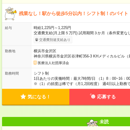
残業なし！駅から徒歩5分以内！シフト制！のバイト
時給1,225円～1,225円
給与
交通費支給(月上限５万円) 試用期間３か月（条件変更なし
交通費別途支給あり
横浜市金沢区
勤務地
神奈川県横浜市金沢区谷津町356-3 KHメディカルビル
医療法人社団厚済会
シフト制
勤務時間
1日あたりの実働時間：最大7時間/日 （1）8：00~16：00 （
※（1）の頻度は稀です（月1,2回程度） 週4日以上勤務
気になる！
応募する
未読