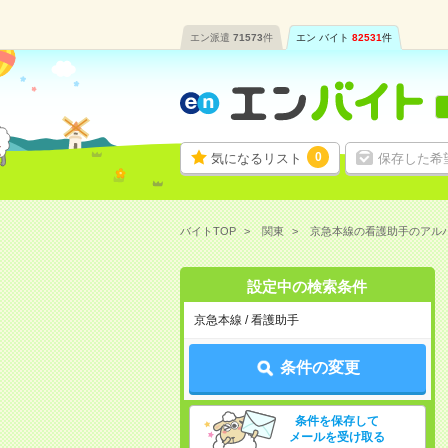
エン派遣
71573
件
エン バイト
82531
件
0
気になるリスト
保存した希
バイトTOP
関東
京急本線の看護助手のアル
設定中の検索条件
京急本線 / 看護助手
条件の変更
条件を保存して
メールを受け取る