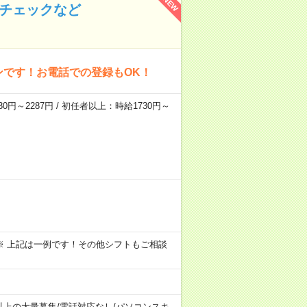
NEW
のチェックなど
ンです！お電話での登録もOK！
0円～2287円 / 初任者以上：時給1730円～
～09:00 ※ 上記は一例です！その他シフトもご相談
以上の大量募集
/
電話対応なし
/
パソコンスキ