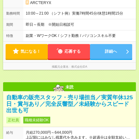
ARC'TERYX
10:00～21:00 （シフト例）実働7時間45分/休憩1時間15分
勤務時間
即日～長期 ※開始日相談可
期間
副業・WワークOK
/
シフト勤務
/
パソコンスキル不要
特徴
気になる！
応募する
詳細へ
掲載元企業名
株式会社iDA
未読
自動車の販売スタッフ・売り場担当／実質年休125
日・賞与あり／完全反響型／未経験からスピード
出世も可
正社員
職種未経験OK
月給270,000円～644,000円
給与
上記額にはみなし残業代を含みます。※超過分は全額支給いたし