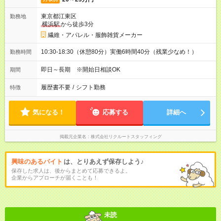
東京都江東区
勤務地
横浜駅
から徒歩3分
繊維・アパレル・服飾雑貨メーカー
10:30-18:30（休憩80分）実働6時間40分（残業少なめ！）
勤務時間
即日～長期 ※開始日相談OK
期間
履歴書不要
/
シフト勤務
特徴
気になる！
応募する
詳細へ
掲載元企業名
株式会社リクルートスタッフィング
興味のあるバイト
は、とりあえず保存しよう♪
保存した求人は、後からまとめて応募できるよ。
企業からアプローチが届くことも！
未読