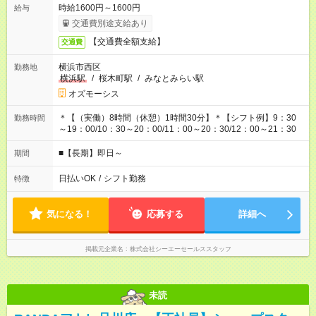
時給1600円～1600円
給与
交通費別途支給あり
【交通費全額支給】
交通費
横浜市西区
勤務地
横浜駅
/
桜木町駅
/
みなとみらい駅
オズモーシス
＊【（実働）8時間（休憩）1時間30分】＊【シフト例】9：30
勤務時間
～19：00/10：30～20：00/11：00～20：30/12：00～21：30
■【長期】即日～
期間
日払いOK
/
シフト勤務
特徴
気になる！
応募する
詳細へ
掲載元企業名
株式会社シーエーセールススタッフ
未読