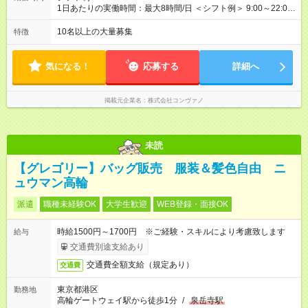
上も可能！ ・賞与：年2回(6月/12月)※業績による ・交通費：月
1日あたりの実働時間：最大8時間/日 ＜シフト例＞ 9:00～22:00
上限3万円 ＜昇給制度＞※正社員後 ・昇給額：平均1万円(1回あ
でのシフト制（実働8時間／休憩60分） ※残業時間は月平均で
たり) ・回数：随時 ・反映時期：次月の給与から ・評価手法：
10時間程度 ※営業時間は【平日】11：00～22：00、【土日祝】
10名以上の大量募集
特徴
社内評価に基づく ※あなたの頑張りをしっかり評価します！で
10：00～21：00です。商業施設内店舗は施設の営業時間に準じ
きることが増えるほどお給料に反映される環境です。 【試用期
ます。
間】試用期間あり 試用期間の長さ：6ヶ月 ※ 雇用形態と給与
気になる！
応募する
詳細へ
に、本採用時と異なる部分があります。 雇用形態：中途採用
（契約社員） 給与：月給 220,000円以上 上記額にはみなし残業
代を含みます。※超過分は全額支給いたします。 みなし残業
掲載元企業名
株式会社コンヴァノ
代 8,552円／月 みなし残業時間 5.5時間／月
未読
【グレゴリー】バッグ販売 服装＆髪色自由 ニ
ュウマン高輪
派遣
職種未経験OK
大学生歓迎
WEB登録・面接OK
時給1500円～1700円 ※ご経験・スキルにより考慮致します
給与
交通費別途支給あり
交通費全額支給（規定あり）
交通費
東京都港区
勤務地
高輪ゲートウェイ駅から徒歩1分
/
泉岳寺駅