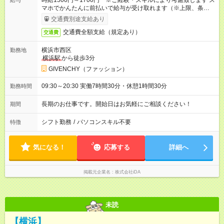
時給1500円～1700円 ※ご経験・スキルにより考慮致します ス
給与
マホでかんたんに前払いで給与が受け取れます（※上限、条件
あり）
交通費別途支給あり
交通費全額支給（規定あり）
交通費
横浜市西区
勤務地
横浜駅
から徒歩3分
GIVENCHY（ファッション）
09:30～20:30 実働7時間30分・休憩1時間30分
勤務時間
長期のお仕事です。開始日はお気軽にご相談ください！
期間
シフト勤務
/
パソコンスキル不要
特徴
気になる！
応募する
詳細へ
掲載元企業名
株式会社iDA
未読
【横浜】