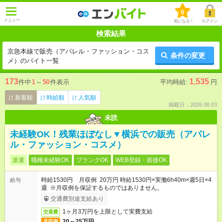
0
メニュー
気になる！
ログイン
検索結果
京急本線で販売（アパレル・ファッション・コス
条件の変更
メ）のバイト一覧
173
1,535
件中
1
～
50
件表示
平均時給:
円
新着順
時給順
人気順
掲載日：2026.08.03
未読
未経験OK！残業ほぼなし▼横浜での販売（アパレ
ル・ファッション・コスメ）
派遣
職種未経験OK
ブランクOK
WEB登録・面接OK
時給1530円 月収例 20万円 時給1530円×実働6h40m×週5日×4
給与
週 ※月収例を保証するものではありません。
交通費別途支給あり
1ヶ月3万円を上限として実費支給
交通費
20～25万円
月収例