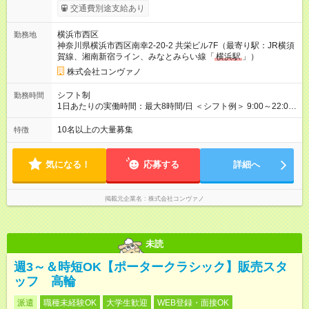
ます。 みなし残業代 8,940円／月 みなし残業時間 5.5時間／月
交通費別途支給あり
上記には、月5.5時間分のみなし残業代(8，940円)を含む。超過
分は別途支給。 ・研修期間6ヶ月 ※研修期間中は月給220，000
横浜市西区
勤務地
円～ （期間中は契約社員） ※社内基準を満たした場合は、その
神奈川県横浜市西区南幸2-20-2 共栄ビル7F（最寄り駅：JR横須
後正規登用可 【年収例】 ◆エリアマネージャー 月給25万円＋役
賀線、湘南新宿ライン、みなとみらい線「
横浜駅
」）
職手当3万円＋インセン14万5，781円＝42万5，781円 ◆店長
月給 25万円＋役職手当1万円＋インセン8万2，547円＝34万2，
株式会社コンヴァノ
547円 ◆社員(役職なし) 月給23万円＋インセン1万4701円＝24
万4，701円 ＜別途支給手当＞ ・インセンティブ：月10万円以
シフト制
勤務時間
上も可能！ ・賞与：年2回(6月/12月)※業績による ・交通費：月
1日あたりの実働時間：最大8時間/日 ＜シフト例＞ 9:00～22:00
上限3万円 ＜昇給制度＞※正社員後 ・昇給額：平均1万円(1回あ
でのシフト制（実働8時間／休憩60分） ※月平均の残業時間は、
たり) ・回数：随時 ・反映時期：次月の給与から ・評価手法：
17時間以下です。 ※営業時間は【平日】11：00～22：00、【土
10名以上の大量募集
特徴
社内評価に基づく ※あなたの頑張りをしっかり評価します！で
日祝】10：00～21：00です。商業施設内店舗は施設の営業時間
きることが増えるほどお給料に反映される環境です。 【試用期
に準じます。
間】試用期間あり 試用期間の長さ：6ヶ月 ※ 雇用形態と給与
気になる！
応募する
詳細へ
に、本採用時と異なる部分があります。 雇用形態：中途採用
（契約社員） 給与：月給 220,000円以上 上記額にはみなし残業
代を含みます。※超過分は全額支給いたします。 みなし残業
掲載元企業名
株式会社コンヴァノ
代 8,552円／月 みなし残業時間 5.5時間／月
未読
週3～＆時短OK【ポータークラシック】販売スタ
ッフ 高輪
派遣
職種未経験OK
大学生歓迎
WEB登録・面接OK