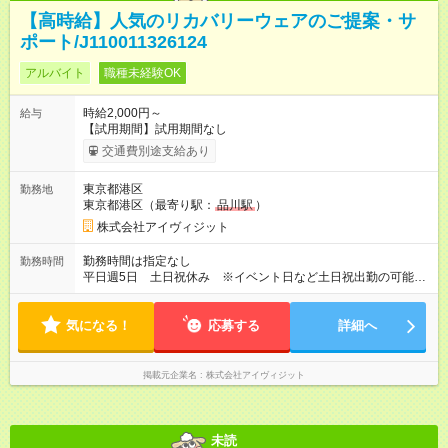
【高時給】人気のリカバリーウェアのご提案・サ
ポート/J110011326124
アルバイト
職種未経験OK
時給2,000円～
給与
【試用期間】試用期間なし
交通費別途支給あり
東京都港区
勤務地
東京都港区（最寄り駅：
品川駅
）
株式会社アイヴィジット
勤務時間は指定なし
勤務時間
平日週5日 土日祝休み ※イベント日など土日祝出勤の可能性
も一部あり 【勤務時間】品川オフィスへ出社の場合⇒9:15～
17:45(休憩1時間) 店舗へ直行の場合⇒10:00～18:30(休憩1時間)
気になる！
月曜日⇒品川オフィスへ出社 火曜日～金曜日⇒担当店舗の訪問
応募する
詳細へ
がメイン
掲載元企業名
株式会社アイヴィジット
未読