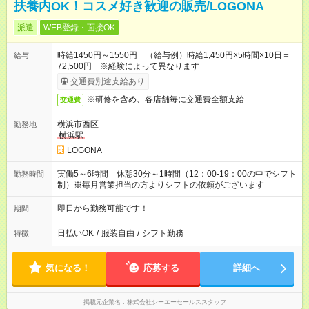
扶養内OK！コスメ好き歓迎の販売/LOGONA
派遣
WEB登録・面接OK
時給1450円～1550円 （給与例）時給1,450円×5時間×10日＝
給与
72,500円 ※経験によって異なります
交通費別途支給あり
※研修を含め、各店舗毎に交通費全額支給
交通費
横浜市西区
勤務地
横浜駅
LOGONA
実働5～6時間 休憩30分～1時間（12：00-19：00の中でシフト
勤務時間
制）※毎月営業担当の方よりシフトの依頼がございます
即日から勤務可能です！
期間
日払いOK
/
服装自由
/
シフト勤務
特徴
気になる！
応募する
詳細へ
掲載元企業名
株式会社シーエーセールススタッフ