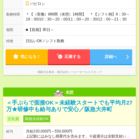
バビロン
＊【（実働）8時間（休憩）1時間】 ＊【シフト例】9：30～
勤務時間
19：00/10：30～20：00/11：00～20：30/12：00～21：30
■【長期】即日～
期間
日払いOK
/
シフト勤務
特徴
気になる！
応募する
詳細へ
掲載元企業名
株式会社シーエーセールススタッフ
未読
＜手ぶらで面接OK＞未経験スタートでも平均月27
万★研修中も給与ありで安心／阪急大井町
正社員
職種未経験OK
月給230,000円～550,000円
給与
上記額にはみなし残業代を含みます。※超過分は全額支給いたし