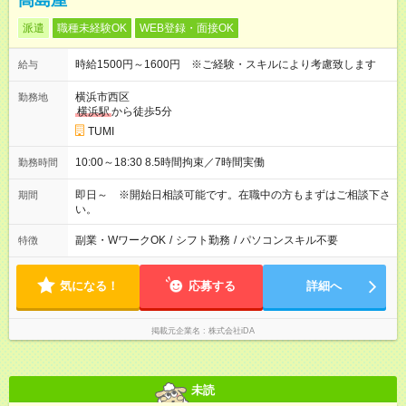
高島屋
派遣
職種未経験OK
WEB登録・面接OK
時給1500円～1600円 ※ご経験・スキルにより考慮致します
給与
横浜市西区
勤務地
横浜駅
から徒歩5分
TUMI
10:00～18:30 8.5時間拘束／7時間実働
勤務時間
即日～ ※開始日相談可能です。在職中の方もまずはご相談下さ
期間
い。
副業・WワークOK
/
シフト勤務
/
パソコンスキル不要
特徴
気になる！
応募する
詳細へ
掲載元企業名
株式会社iDA
未読