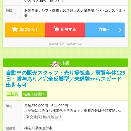
い方)など相談可能です！
服装自由
/
シフト勤務
/
10名以上の大量募集
/
パソコンスキル不
特徴
要
気になる！
応募する
詳細へ
掲載元企業名
株式会社iDA
未読
自動車の販売スタッフ・売り場担当／実質年休125
日・賞与あり／完全反響型／未経験からスピード
出世も可
正社員
職種未経験OK
月給270,000円～644,000円
給与
上記額にはみなし残業代を含みます。※超過分は全額支給いたし
ます。 みなし残業代 59,000円／月 みなし残業時間 29時間／月
交通費別途支給あり
※スキル・能力等を考慮の上決定します。 ＼★ご希望の働き方
に合わせて、以下の3タイプから自由に選択可能です★／ ■グロ
神奈川県横須賀市
勤務地
ーバル型（全国転勤あり） 月収32万円～64万4，000円 ※グロ