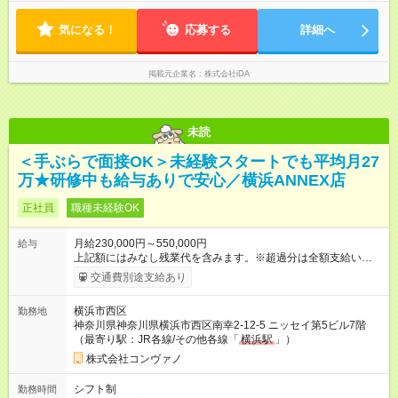
気になる！
応募する
詳細へ
掲載元企業名
株式会社iDA
未読
＜手ぶらで面接OK＞未経験スタートでも平均月27
万★研修中も給与ありで安心／横浜ANNEX店
正社員
職種未経験OK
月給230,000円～550,000円
給与
上記額にはみなし残業代を含みます。※超過分は全額支給いたし
ます。 みなし残業代 8,940円／月 みなし残業時間 5.5時間／月
交通費別途支給あり
上記には、月5.5時間分のみなし残業代(8，940円)を含む。超過
分は別途支給。 ・研修期間6ヶ月 ※研修期間中は月給220，000
横浜市西区
勤務地
円～ （期間中は契約社員） ※社内基準を満たした場合は、その
神奈川県神奈川県横浜市西区南幸2-12-5 ニッセイ第5ビル7階
後正規登用可 【年収例】 ◆エリアマネージャー 月給25万円＋役
（最寄り駅：JR各線/その他各線「
横浜駅
」）
職手当3万円＋インセン14万5，781円＝42万5，781円 ◆店長
月給 25万円＋役職手当1万円＋インセン8万2，547円＝34万2，
株式会社コンヴァノ
547円 ◆社員(役職なし) 月給23万円＋インセン1万4701円＝24
万4，701円 ＜別途支給手当＞ ・インセンティブ：月10万円以
シフト制
勤務時間