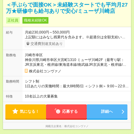
＜手ぶらで面接OK＞未経験スタートでも平均月27
万★研修中も給与ありで安心/ミューザ川崎店
正社員
職種未経験OK
月給230,000円～550,000円
給与
上記額にはみなし残業代を含みます。※超過分は全額支給いたし
ます。 みなし残業代 8,940円／月 みなし残業時間 5.5時間／月
交通費別途支給あり
上記には、月5.5時間分のみなし残業代(8，940円)を含む。超過
分は別途支給。 ・研修期間6ヶ月 ※研修期間中は月給220，000
川崎市幸区
勤務地
円～ （期間中は契約社員） ※社内基準を満たした場合は、その
神奈川県川崎市幸区大宮町1310 ミューザ川崎2F（最寄り駅：
後正規登用可 【年収例】 ◆エリアマネージャー 月給25万円＋役
JR京浜東北・根岸線/東海道本線/南武線JR京浜東北・根岸線/東
職手当3万円＋インセン14万5，781円＝42万5，781円 ◆店長
海道本線/南武線）
月給 25万円＋役職手当1万円＋インセン8万2，547円＝34万2，
株式会社コンヴァノ
547円 ◆社員(役職なし) 月給23万円＋インセン1万4701円＝24
万4，701円 ＜別途支給手当＞ ・インセンティブ：月10万円以
シフト制
勤務時間
上も可能！ ・賞与：年2回(6月/12月)※業績による ・交通費：月
1日あたりの実働時間：最大8時間/日 ＜シフト例＞ 9:00～22:00
上限3万円 ＜昇給制度＞※正社員後 ・昇給額：平均1万円(1回あ
でのシフト制（実働8時間／休憩60分） ※残業時間は月平均で
たり) ・回数：随時 ・反映時期：次月の給与から ・評価手法：
10時間程度 ※営業時間は【平日】11：00～22：00、【土日祝】
10名以上の大量募集
特徴
社内評価に基づく ※あなたの頑張りをしっかり評価します！で
10：00～21：00です。商業施設内店舗は施設の営業時間に準じ
きることが増えるほどお給料に反映される環境です。 【試用期
ます。
間】試用期間あり 試用期間の長さ：6ヶ月 ※ 雇用形態と給与
気になる！
応募する
詳細へ
に、本採用時と異なる部分があります。 雇用形態：中途採用
（契約社員） 給与：月給 220,000円以上 上記額にはみなし残業
代を含みます。※超過分は全額支給いたします。 みなし残業
掲載元企業名
株式会社コンヴァノ
代 8,552円／月 みなし残業時間 5.5時間／月