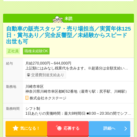
未読
自動車の販売スタッフ・売り場担当／実質年休125
日・賞与あり／完全反響型／未経験からスピード
出世も可
正社員
職種未経験OK
月給270,000円～644,000円
給与
上記額にはみなし残業代を含みます。※超過分は全額支給いたし
ます。 みなし残業代 59,000円／月 みなし残業時間 29時間／月
交通費別途支給あり
※スキル・能力等を考慮の上決定します。 ＼★ご希望の働き方
に合わせて、以下の3タイプから自由に選択可能です★／ ■グロ
川崎市幸区
勤務地
ーバル型（全国転勤あり） 月収32万円～64万4，000円 ※グロ
神奈川県川崎市幸区都町62番地（最寄り駅：尻手駅、川崎駅）
ーバル手当4万1，000円／月を含みます。 ■中域型（エリア内勤
務：県を跨ぐ転勤あり・転居は応相談） 月収29万円～60万7，
株式会社ネクステージ
000円 ■地域限定型（転居を伴う転勤なし：通勤可能な範囲の
み） 月収270万～58万3，000円 【 昇給・賞与 】 ■昇給：年1
シフト制
勤務時間
回 ■賞与：通常賞与/年4回＋チーム賞与/年2回（☆あなたの活躍
1日あたりの実働時間：最大8時間/日 ■8:00～20:30の間でシフト
に合わせて支給！※規定あり） 【試用期間】試用期間あり 試用
制（実働8h／休憩60分） ※9:30～18:30（メイン時間帯）を軸
期間の長さ：3ヶ月 雇用形態、給与は本採用時と同じです。
に早番・遅番あり ＼★深夜・夜勤なし＆残業月平均17h★／ 残
気になる！
業が少なめなので、仕事終わりの趣味や家族と過ごす時間もた
応募する
詳細へ
っぷり確保！ 無理なく安定したリズムで働けます◎