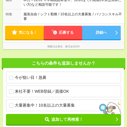
即日～12/31 ※早期開始希望や、12/28までの勤務(年末は休みた
期間
い方)など相談可能です！
服装自由
/
シフト勤務
/
10名以上の大量募集
/
パソコンスキル不
特徴
要
気になる！
応募する
詳細へ
掲載元企業名
株式会社iDA
こちらの条件も追加しませんか？
今が狙い目！急募
来社不要！WEB登録／面接OK
大量募集中！10名以上の大量募集
追加して再検索！