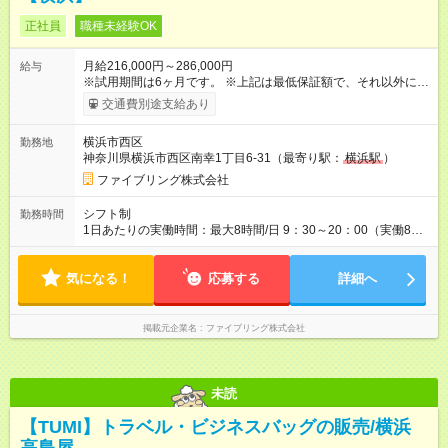
正社員
職種未経験OK
月給216,000円～286,000円
給与
※試用期間は6ヶ月です。 ※上記は最低保証額で、それ以外に売
上や予算達成率に応じた手当や出張手当、宿泊手当が支給され
交通費別途支給あり
ます。 ※経験や能力などを考慮の上、決定いたします。 [年収例]
年収340万円／26歳（経験3年） 年収385万円／34歳（経験6
横浜市西区
勤務地
年） ※詳細は当社HPをご参照ください。 https://www.fivering.jp/
神奈川県横浜市西区南幸1丁目6-31（最寄り駅：
横浜駅
）
【試用期間】試用期間あり 試用期間の長さ：6ヶ月 ※ 雇用形態
と給与に、本採用時と異なる部分があります。 雇用形態：中途
ファイブリング株式会社
採用（契約社員） 給与：本採用時と同じです。
シフト制
勤務時間
1日あたりの実働時間：最大8時間/日 9：30～20：00（実働8時
間／シフト制） ※月間176時間の変形労働時間制。 ※休憩90分
※時短勤務も応相談 残業：月平均2時間
気になる！
応募する
詳細へ
掲載元企業名
ファイブリング株式会社
未読
【TUMI】トラベル・ビジネスバッグの販売/横浜