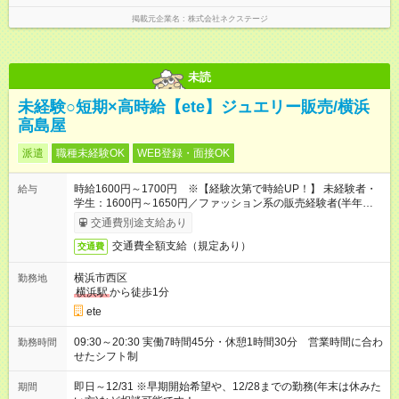
掲載元企業名
株式会社ネクステージ
未読
未経験○短期×高時給【ete】ジュエリー販売/横浜
高島屋
派遣
職種未経験OK
WEB登録・面接OK
時給1600円～1700円 ※【経験次第で時給UP！】 未経験者・
給与
学生：1600円～1650円／ファッション系の販売経験者(半年以
上)：1650円～1700円
交通費別途支給あり
交通費全額支給（規定あり）
交通費
横浜市西区
勤務地
横浜駅
から徒歩1分
ete
09:30～20:30 実働7時間45分・休憩1時間30分 営業時間に合わ
勤務時間
せたシフト制
即日～12/31 ※早期開始希望や、12/28までの勤務(年末は休みた
期間