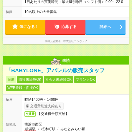
上も可能！ ・賞与：年2回(6月/12月)※業績による ・交通費：月
1日あたりの実働時間：最大8時間/日 ＜シフト例＞ 9:00～22:00
上限3万円 ＜昇給制度＞※正社員後 ・昇給額：平均1万円(1回あ
でのシフト制（実働8時間／休憩60分） ※残業時間は月平均で
たり) ・回数：随時 ・反映時期：次月の給与から ・評価手法：
10時間程度 ※営業時間は【平日】11：00～22：00、【土日祝】
10名以上の大量募集
特徴
社内評価に基づく ※あなたの頑張りをしっかり評価します！で
10：00～21：00です。商業施設内店舗は施設の営業時間に準じ
きることが増えるほどお給料に反映される環境です。 【試用期
ます。
間】試用期間あり 試用期間の長さ：6ヶ月 ※ 雇用形態と給与
気になる！
応募する
詳細へ
に、本採用時と異なる部分があります。 雇用形態：中途採用
（契約社員） 給与：月給 220,000円以上 上記額にはみなし残業
代を含みます。※超過分は全額支給いたします。 みなし残業
掲載元企業名
株式会社コンヴァノ
代 8,552円／月 みなし残業時間 5.5時間／月
未読
「BABYLONE」アパレルの販売スタッフ
派遣
職種未経験OK
社会人未経験OK
ブランクOK
WEB登録・面接OK
時給1400円～1400円
給与
交通費別途支給あり
【交通費全額支給】
交通費
横浜市西区
勤務地
横浜駅
/
桜木町駅
/
みなとみらい駅