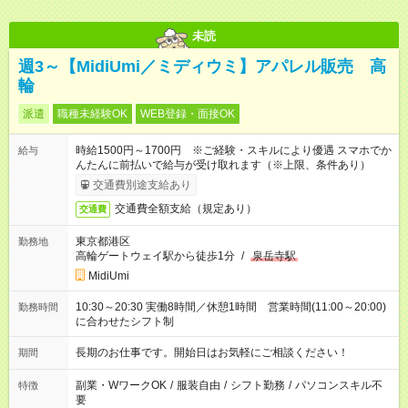
未読
週3～【MidiUmi／ミディウミ】アパレル販売 高
輪
派遣
職種未経験OK
WEB登録・面接OK
時給1500円～1700円 ※ご経験・スキルにより優遇 スマホでか
給与
んたんに前払いで給与が受け取れます（※上限、条件あり）
交通費別途支給あり
交通費全額支給（規定あり）
交通費
東京都港区
勤務地
高輪ゲートウェイ駅から徒歩1分
/
泉岳寺駅
MidiUmi
10:30～20:30 実働8時間／休憩1時間 営業時間(11:00～20:00)
勤務時間
に合わせたシフト制
長期のお仕事です。開始日はお気軽にご相談ください！
期間
副業・WワークOK
/
服装自由
/
シフト勤務
/
パソコンスキル不
特徴
要