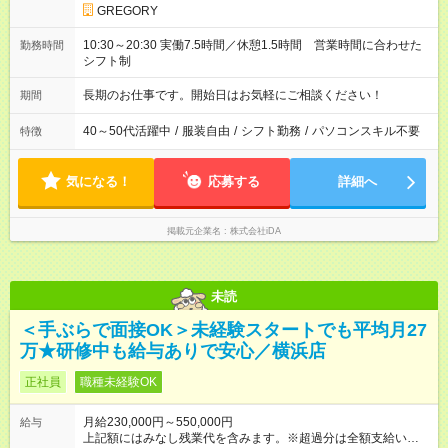
GREGORY
10:30～20:30 実働7.5時間／休憩1.5時間 営業時間に合わせた
勤務時間
シフト制
長期のお仕事です。開始日はお気軽にご相談ください！
期間
40～50代活躍中
/
服装自由
/
シフト勤務
/
パソコンスキル不要
特徴
気になる！
応募する
詳細へ
掲載元企業名
株式会社iDA
未読
＜手ぶらで面接OK＞未経験スタートでも平均月27
万★研修中も給与ありで安心／横浜店
正社員
職種未経験OK
月給230,000円～550,000円
給与
上記額にはみなし残業代を含みます。※超過分は全額支給いたし