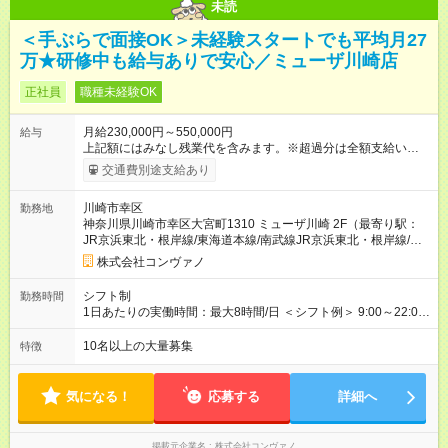
未読
＜手ぶらで面接OK＞未経験スタートでも平均月27
万★研修中も給与ありで安心／ミューザ川崎店
正社員
職種未経験OK
月給230,000円～550,000円
給与
上記額にはみなし残業代を含みます。※超過分は全額支給いたし
ます。 みなし残業代 8,940円／月 みなし残業時間 5.5時間／月
交通費別途支給あり
上記には、月5.5時間分のみなし残業代(8，940円)を含む。超過
分は別途支給。 ・研修期間6ヶ月 ※研修期間中は月給220，000
川崎市幸区
勤務地
円～ （期間中は契約社員） ※社内基準を満たした場合は、その
神奈川県川崎市幸区大宮町1310 ミューザ川崎 2F（最寄り駅：
後正規登用可 【年収例】 ◆エリアマネージャー 月給25万円＋役
JR京浜東北・根岸線/東海道本線/南武線JR京浜東北・根岸線/東
職手当3万円＋インセン14万5，781円＝42万5，781円 ◆店長
海道本線/南武線）
月給 25万円＋役職手当1万円＋インセン8万2，547円＝34万2，
株式会社コンヴァノ
547円 ◆社員(役職なし) 月給23万円＋インセン1万4701円＝24
万4，701円 ＜別途支給手当＞ ・インセンティブ：月10万円以
シフト制
勤務時間
上も可能！ ・賞与：年2回(6月/12月)※業績による ・交通費：月
1日あたりの実働時間：最大8時間/日 ＜シフト例＞ 9:00～22:00
上限3万円 ＜昇給制度＞※正社員後 ・昇給額：平均1万円(1回あ
でのシフト制（実働8時間／休憩60分） ※月平均の残業時間は、
たり) ・回数：随時 ・反映時期：次月の給与から ・評価手法：
17時間以下です。 ※営業時間は【平日】11：00～22：00、【土
10名以上の大量募集
特徴
社内評価に基づく ※あなたの頑張りをしっかり評価します！で
日祝】10：00～21：00です。商業施設内店舗は施設の営業時間
きることが増えるほどお給料に反映される環境です。 【試用期
に準じます。
間】試用期間あり 試用期間の長さ：6ヶ月 ※ 雇用形態と給与
気になる！
応募する
詳細へ
に、本採用時と異なる部分があります。 雇用形態：中途採用
（契約社員） 給与：月給 220,000円以上 上記額にはみなし残業
代を含みます。※超過分は全額支給いたします。 みなし残業
掲載元企業名
株式会社コンヴァノ