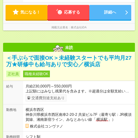
気になる！
応募する
詳細へ
掲載元企業名
株式会社iDA
未読
＜手ぶらで面接OK＞未経験スタートでも平均月27
万★研修中も給与ありで安心／横浜店
正社員
職種未経験OK
月給230,000円～550,000円
給与
上記額にはみなし残業代を含みます。※超過分は全額支給いたし
ます。 みなし残業代 8,940円／月 みなし残業時間 5.5時間／月
交通費別途支給あり
上記には、月5.5時間分のみなし残業代(8，940円)を含む。超過
分は別途支給。 ・研修期間6ヶ月 ※研修期間中は月給220，000
横浜市西区
勤務地
円～ （期間中は契約社員） ※社内基準を満たした場合は、その
神奈川県横浜市西区南幸2-20-2 共栄ビル7F（最寄り駅：JR横須
後正規登用可 【年収例】 ◆エリアマネージャー 月給25万円＋役
賀線、湘南新宿ライン、みなとみらい線「
横浜駅
」）
職手当3万円＋インセン14万5，781円＝42万5，781円 ◆店長
月給 25万円＋役職手当1万円＋インセン8万2，547円＝34万2，
株式会社コンヴァノ
547円 ◆社員(役職なし) 月給23万円＋インセン1万4701円＝24
万4，701円 ＜別途支給手当＞ ・インセンティブ：月10万円以
シフト制
勤務時間