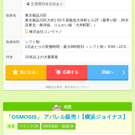
ます。 みなし残業代 8,940円／月 みなし残業時間 5.5時間／月
交通費別途支給あり
上記には、月5.5時間分のみなし残業代(8，940円)を含む。超過
分は別途支給。 ・研修期間6ヶ月 ※研修期間中は月給220，000
東京都品川区
勤務地
円～ （期間中は契約社員） ※社内基準を満たした場合は、その
東京都品川区大井1-50-5 新阪急大井町ビル2F（最寄り駅：JR京
後正規登用可 【年収例】 ◆エリアマネージャー 月給25万円＋役
浜東北・根岸線、りんかい線「大井町駅」）
職手当3万円＋インセン14万5，781円＝42万5，781円 ◆店長
月給 25万円＋役職手当1万円＋インセン8万2，547円＝34万2，
株式会社コンヴァノ
547円 ◆社員(役職なし) 月給23万円＋インセン1万4701円＝24
万4，701円 ＜別途支給手当＞ ・インセンティブ：月10万円以
シフト制
勤務時間
上も可能！ ・賞与：年2回(6月/12月)※業績による ・交通費：月
1日あたりの実働時間：最大8時間/日 ＜シフト例＞ 9:00～22:00
上限3万円 ＜昇給制度＞※正社員後 ・昇給額：平均1万円(1回あ
でのシフト制（実働8時間／休憩60分） ※残業時間は月平均で
たり) ・回数：随時 ・反映時期：次月の給与から ・評価手法：
10時間程度 ※営業時間は【平日】11：00～22：00、【土日祝】
10名以上の大量募集
特徴
社内評価に基づく ※あなたの頑張りをしっかり評価します！で
10：00～21：00です。商業施設内店舗は施設の営業時間に準じ
きることが増えるほどお給料に反映される環境です。 【試用期
ます。
間】試用期間あり 試用期間の長さ：6ヶ月 ※ 雇用形態と給与
気になる！
応募する
詳細へ
に、本採用時と異なる部分があります。 雇用形態：中途採用
（契約社員） 給与：月給 220,000円以上 上記額にはみなし残業
代を含みます。※超過分は全額支給いたします。 みなし残業
掲載元企業名
株式会社コンヴァノ
代 8,552円／月 みなし残業時間 5.5時間／月
未読
「OSMOSIS」 アパレル販売 /【横浜ジョイナス】
派遣
ブランクOK
WEB登録・面接OK