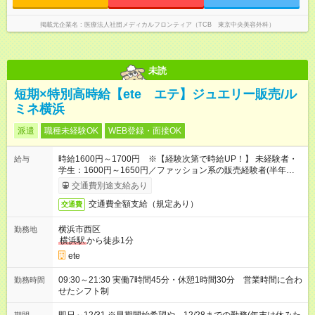
掲載元企業名
医療法人社団メディカルフロンティア（TCB 東京中央美容外科）
未読
短期×特別高時給【ete エテ】ジュエリー販売/ル
ミネ横浜
派遣
職種未経験OK
WEB登録・面接OK
時給1600円～1700円 ※【経験次第で時給UP！】 未経験者・
給与
学生：1600円～1650円／ファッション系の販売経験者(半年以
上)：1650円～1700円
交通費別途支給あり
交通費全額支給（規定あり）
交通費
横浜市西区
勤務地
横浜駅
から徒歩1分
ete
09:30～21:30 実働7時間45分・休憩1時間30分 営業時間に合わ
勤務時間
せたシフト制