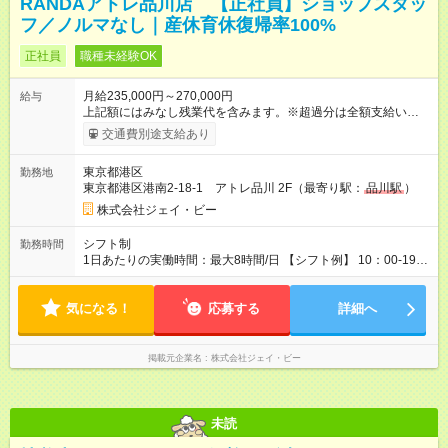
RANDAアトレ品川店 【正社員】ショップスタッ
フ／ノルマなし｜産休育休復帰率100%
正社員
職種未経験OK
月給235,000円～270,000円
給与
上記額にはみなし残業代を含みます。※超過分は全額支給いたし
ます。 みなし残業代 8,000円 ～ 17,000円／月 みなし残業時間 4
交通費別途支給あり
時間 ～ 9時間／月 ◆エリア手当5,000円含む ◆昇給あり ◆給与は
経験によって変動あり 昇給：年1回 賞与：年2回（夏季・冬季）
東京都港区
勤務地
※入社1年後より支給 交通費：全額支給(社内規定あり) 【試用期
東京都港区港南2-18-1 アトレ品川 2F（最寄り駅：
品川駅
）
間】試用期間あり 試用期間の長さ：3ヶ月 雇用形態、給与は本
採用時と同じです。
株式会社ジェイ・ビー
シフト制
勤務時間
1日あたりの実働時間：最大8時間/日 【シフト例】 10：00-19：
00 12：00-21：00 ※店舗よりに勤務時間は異なります。 ＊平均
残業時間 月4時間20分(2025年実績)
気になる！
応募する
詳細へ
掲載元企業名
株式会社ジェイ・ビー
未読