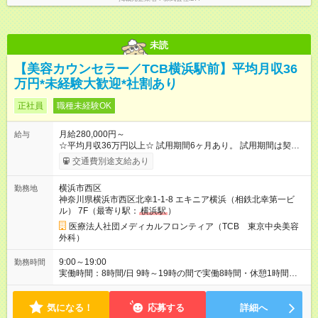
未読
【美容カウンセラー／TCB横浜駅前】平均月収36
万円*未経験大歓迎*社割あり
正社員
職種未経験OK
月給280,000円～
給与
☆平均月収36万円以上☆ 試用期間6ヶ月あり。 試用期間は契約
社員として、月給26万円となります。 ＜試用期間終了後＞ 月給
交通費別途支給あり
28万円+インセンティブ（平均8万円）+残業代等 ＝平均月収36
万円以上 ※残業手当は月給に対し1分単位で全額支給 【レアな年
横浜市西区
勤務地
次昇給制度アリ】 年次昇給制度で毎年月給が上がっていくので
神奈川県横浜市西区北幸1-1-8 エキニア横浜（相鉄北幸第一ビ
役職につかない場合でもしっかり昇給♪ 【試用期間】試用期間あ
ル） 7F（最寄り駅：
横浜駅
）
り 試用期間の長さ：6ヶ月 ※ 雇用形態と給与に、本採用時と異
なる部分があります。 雇用形態：中途採用（契約社員） 給与：
医療法人社団メディカルフロンティア（TCB 東京中央美容
月給 260,000円以上
外科）
9:00～19:00
勤務時間
実働時間：8時間/日 9時～19時の間で実働8時間・休憩1時間
【残業ほぼ無し！】 残業月平均3時間のため、ほぼ毎日定時で退
勤♪ ディナーの予定を入れたり、買い物にも◎
気になる！
応募する
詳細へ