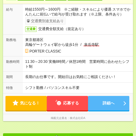
時給1550円～1600円 ※ご経験・スキルにより優遇 スマホでか
給与
んたんに前払いで給与が受け取れます（※上限、条件あり）
交通費別途支給あり
交通費全額支給（規定あり）
交通費
東京都港区
勤務地
高輪ゲートウェイ駅から徒歩1分
/
泉岳寺駅
PORTER CLASSIC
11:30～20:30 実働8時間／休憩1時間 営業時間に合わせたシフ
勤務時間
ト制
長期のお仕事です。開始日はお気軽にご相談ください！
期間
シフト勤務
/
パソコンスキル不要
特徴
気になる！
応募する
詳細へ
掲載元企業名
株式会社iDA