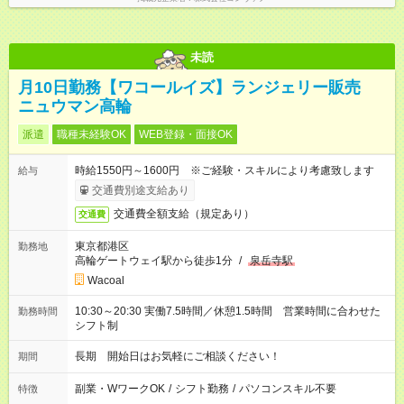
代 8,552円／月 みなし残業時間 5.5時間／月
未読
月10日勤務【ワコールイズ】ランジェリー販売
ニュウマン高輪
派遣
職種未経験OK
WEB登録・面接OK
時給1550円～1600円 ※ご経験・スキルにより考慮致します
給与
交通費別途支給あり
交通費全額支給（規定あり）
交通費
東京都港区
勤務地
高輪ゲートウェイ駅から徒歩1分
/
泉岳寺駅
Wacoal
10:30～20:30 実働7.5時間／休憩1.5時間 営業時間に合わせた
勤務時間
シフト制
長期 開始日はお気軽にご相談ください！
期間
副業・WワークOK
/
シフト勤務
/
パソコンスキル不要
特徴