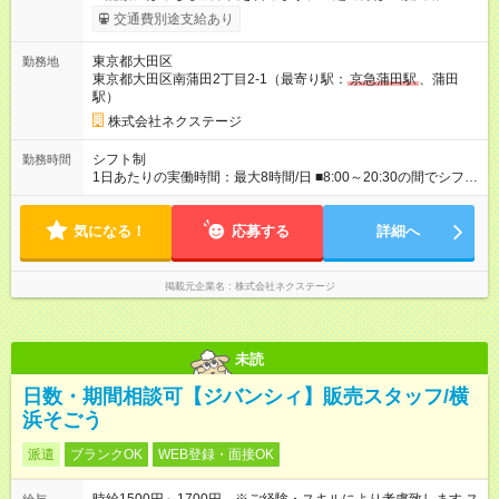
ます。 みなし残業代 59,000円／月 みなし残業時間 29時間／月
交通費別途支給あり
※スキル・能力等を考慮の上決定します。 ＼★ご希望の働き方
に合わせて、以下の3タイプから自由に選択可能です★／ ■グロ
東京都大田区
勤務地
ーバル型（全国転勤あり） 月収32万円～64万4，000円 ※グロ
東京都大田区南蒲田2丁目2-1（最寄り駅：
京急蒲田駅
、蒲田
ーバル手当4万1，000円／月を含みます。 ■中域型（エリア内勤
駅）
務：県を跨ぐ転勤あり・転居は応相談） 月収29万円～60万7，
000円 ■地域限定型（転居を伴う転勤なし：通勤可能な範囲の
株式会社ネクステージ
み） 月収270万～58万3，000円 【 昇給・賞与 】 ■昇給：年1
回 ■賞与：通常賞与/年4回＋チーム賞与/年2回（☆あなたの活躍
シフト制
勤務時間
に合わせて支給！※規定あり） 【試用期間】試用期間あり 試用
1日あたりの実働時間：最大8時間/日 ■8:00～20:30の間でシフト
期間の長さ：3ヶ月 雇用形態、給与は本採用時と同じです。
制（実働8h／休憩60分） ※9:30～18:30（メイン時間帯）を軸
に早番・遅番あり ＼★深夜・夜勤なし＆残業月平均17h★／ 残
気になる！
業が少なめなので、仕事終わりの趣味や家族と過ごす時間もた
応募する
詳細へ
っぷり確保！ 無理なく安定したリズムで働けます◎
掲載元企業名
株式会社ネクステージ
未読
日数・期間相談可【ジバンシィ】販売スタッフ/横
浜そごう
派遣
ブランクOK
WEB登録・面接OK