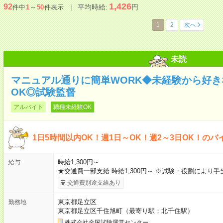
1,426
92
平均時給:
円
件中
1
～
50
件表示
1
2
次へ
未読
マニュアル通りに簡単WORK◆未経験から好
OK◎試験監督
アルバイト
職種未経験OK
1日5時間以内OK！週1日～OK！週2～3日OK！のバ
時給1,300円～
給与
★交通費一部支給 時給1,300円～ ※試験・役割により
交通費別途支給あり
東京都足立区
勤務地
東京都足立区千住旭町（最寄り駅：北千住駅）
株式会社全国試験運営センター