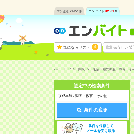
エン派遣
71454
件
エン バイト
82531
件
0
気になるリスト
保存した希
バイトTOP
関東
京成本線の調査・教育・そ
設定中の検索条件
京成本線 / 調査・教育・その他
条件の変更
条件を保存して
メールを受け取る