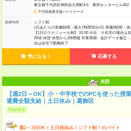
東京都千代田区神田佐久間町4-6 東邦センタービル40
千代田創業支援パートナーズ
シフト制
勤務時間
1日あたりの実働時間：最大7時間30分/日 実働5時間・休憩45
【1日のスケジュール例】 10:00 出社 ※在宅の場合は在宅
00頃 休憩 休憩から1時間後 作業再開 - 会計データ修正 -
合は在宅で勤務終了
気になる！
応募する
未読
【週2日～OK】小・中学校でのPCを使った授
通費全額支給｜土日休み｜葛飾区
アルバイト
週2～3日OK！土日祝休み！シフト制！のバイト