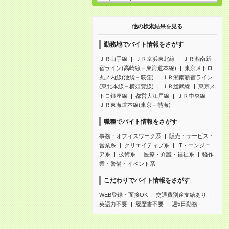
他の検索結果を見る
勤務地でバイト情報をさがす
ＪＲ山手線
ＪＲ京浜東北線
ＪＲ湘南新
宿ライン(高崎線－東海道本線)
東京メトロ
丸ノ内線(池袋－荻窪)
ＪＲ湘南新宿ライン
(東北本線－横須賀線)
ＪＲ総武線
東京メ
トロ銀座線
都営大江戸線
ＪＲ中央線
ＪＲ東海道本線(東京－熱海)
職種でバイト情報をさがす
事務・オフィスワーク系
販売・サービス・
営業系
クリエイティブ系
IT・エンジニ
ア系
技術系
医療・介護・福祉系
軽作
業・警備・イベント系
こだわりでバイト情報をさがす
WEB登録・面接OK
交通費別途支給あり
英語力不要
履歴書不要
週5日勤務