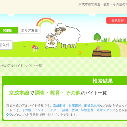
京成本線で調査・教育・その他の
会員登録
エリア変更
関東版
望条件
の他のアルバイト・バイト一覧
検索結果
京成本線
調査・教育・その他
で
のバイト一覧
京成本線のアルバイト情報です。
京成船橋
、
お花茶屋
、
船橋競馬場
などの駅をチェッ
イトには、
その他
、
インストラクター・講師・教師
、
試験監督・選挙スタッフ
などが
OK
などのこだわり条件で絞り込んでいただけます。