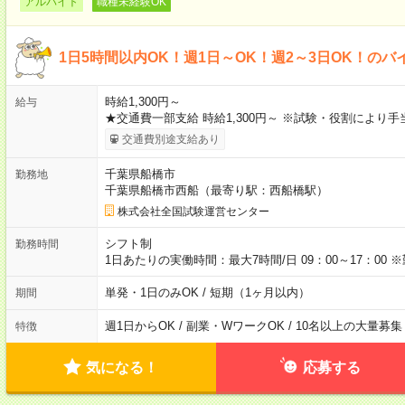
アルバイト
職種未経験OK
1日5時間以内OK！週1日～OK！週2～3日OK！のバ
時給1,300円～
給与
★交通費一部支給 時給1,300円～ ※試験・役割により
交通費別途支給あり
千葉県船橋市
勤務地
千葉県船橋市西船（最寄り駅：西船橋駅）
株式会社全国試験運営センター
シフト制
勤務時間
1日あたりの実働時間：最大7時間/日 09：00～17：0
単発・1日のみOK / 短期（1ヶ月以内）
期間
週1日からOK / 副業・WワークOK / 10名以上の大量募集
特徴
気になる！
応募する