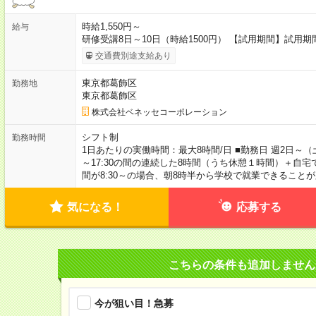
時給1,550円～
給与
研修受講8日～10日（時給1500円） 【試用期間】試用期
交通費別途支給あり
東京都葛飾区
勤務地
東京都葛飾区
株式会社ベネッセコーポレーション
シフト制
勤務時間
1日あたりの実働時間：最大8時間/日 ■勤務日 週2日～（土
～17:30の間の連続した8時間（うち休憩１時間）＋自宅
間が8:30～の場合、朝8時半から学校で就業できること
気になる！
応募する
こちらの条件も追加しません
今が狙い目！急募