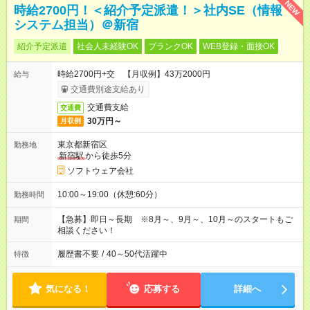
NEW
時給2700円！＜紹介予定派遣！＞社内SE（情報
システム担当）＠新宿
紹介予定派遣
社会人未経験OK
ブランクOK
WEB登録・面接OK
時給2700円+交 【月収例】43万2000円
給与
交通費別途支給あり
交通費支給
交通費
30万円～
月収例
東京都新宿区
勤務地
新宿駅
から徒歩5分
ソフトウェア会社
10:00～19:00（休憩:60分）
勤務時間
【急募】即日～長期 ※8月～、9月～、10月～のスタートもご
期間
相談ください！
履歴書不要
/
40～50代活躍中
特徴
気になる！
応募する
詳細へ