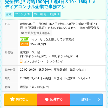
完全在宅＊時給1900円！週4日＆10～16時！メ
ディアコンサル企業で事務アシ
派遣
ブランクOK
WEB登録・面接OK
時給1900円 月収例 15万円 時給1900円×実働5h×週4日×4
給与
週 ※月収例を保証するものではありません。※給与即受取りサ
ービス利用可（利用条件有）
交通費別途支給あり
1ヶ月3万円を上限として実費支給
交通費
15～20万円
月収例
東京都千代田区
勤務地
四ツ谷駅から徒歩2分
/
麹町駅から徒歩13分
コンサルタント・シンクタンク
10:00-16:00（休憩60分）実働5時間（残業少なめ！）
勤務時間
2026年09月01日～長期 ※開始日相談OK ※9月～！
期間
履歴書不要
/
服装自由
特徴
気になる！
応募する
詳細へ