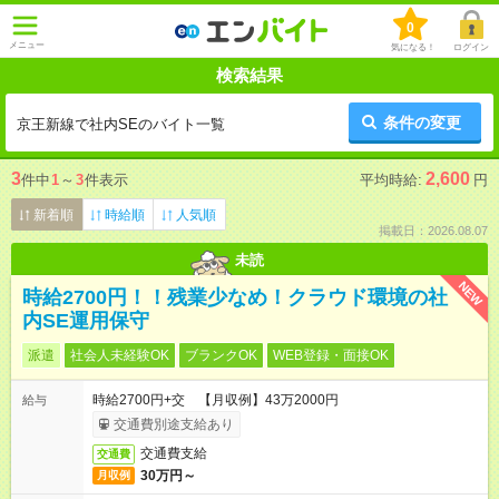
0
メニュー
気になる！
ログイン
検索結果
条件の変更
京王新線で社内SEのバイト一覧
3
2,600
件中
1
～
3
件表示
平均時給:
円
新着順
時給順
人気順
掲載日：2026.08.07
未読
NEW
時給2700円！！残業少なめ！クラウド環境の社
内SE運用保守
派遣
社会人未経験OK
ブランクOK
WEB登録・面接OK
時給2700円+交 【月収例】43万2000円
給与
交通費別途支給あり
交通費支給
交通費
30万円～
月収例