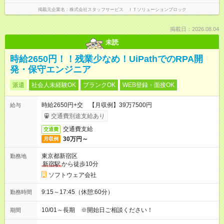
掲載元企業名
株式会社スタッフサービス ＩＴソリューションブロック
掲載日：2026.08.04
未読
時給2650円！！残業少なめ！UiPathでのRPA開
発・保守エンジニア
派遣
社会人未経験OK
ブランクOK
WEB登録・面接OK
時給2650円+交 【月収例】39万7500円
給与
交通費別途支給あり
交通費支給
交通費
30万円～
月収例
東京都新宿区
勤務地
新宿駅
から徒歩10分
ソフトウェア会社
9:15～17:45（休憩:60分）
勤務時間
10/01～長期 ※開始日ご相談ください！
期間