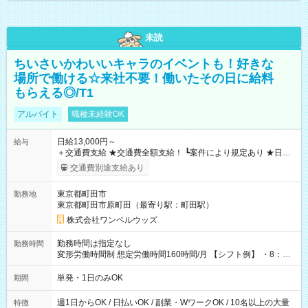
未読
ちいさいかわいいキャラのイベントも！好きな
場所で働ける☆来社不要！働いたその日に給料
もらえる◎/T1
アルバイト
職種未経験OK
日給13,000円～
給与
＋交通費支給 ★交通費全額支給！ ┗案件により規定あり ★日払
いOK！（規定あり） ┗働いたその日に現金GET♪ お仕事後はコ
交通費別途支給あり
ンビニATMから 日払い分を引き落とせます！ 【試用期間】試
用期間なし
東京都町田市
勤務地
東京都町田市原町田（最寄り駅：町田駅）
株式会社ワンベルウッズ
勤務時間は指定なし
勤務時間
変形労働時間制 想定労働時間160時間/月 【シフト例】 ・8：00
～21：00
単発・1日のみOK
期間
週1日からOK / 日払いOK / 副業・WワークOK / 10名以上の大量
特徴