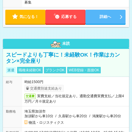
募集
気になる！
応募する
詳細へ
未読
スピードよりも丁寧に！未経験OK！作業はカン
タン×完全座り
派遣
職種未経験OK
ブランクOK
WEB登録・面接OK
時給1500円
給与
交通費別途支給あり
実費支給／当社規定あり。通勤交通費実費支払／上限4
交通費
万円／月※規定あり
埼玉県加須市
勤務地
加須駅から車10分
/
久喜駅から車20分
/
鴻巣駅から車20分
物流・ロジスティクス