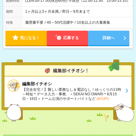
(1)09:00-17:00(休憩60分) ※休憩（12:00-12:50、15:00-15:10）
勤務時間
1ヶ月以上3ヶ月未満／即日～9月末まで
期間
履歴書不要
/
40～50代活躍中
/
10名以上の大量募集
特徴
気になる！
応募する
詳細へ
編集部イチオシ
【完全在宅！】難しい業務なし＆電話なし！ゆっくりの11時
～時短＊データ入力・事務、＜SEKAI NO OWARI＊8月15
日・16日＞ドーム公演のサポートバイトなど
(8/7UP!)