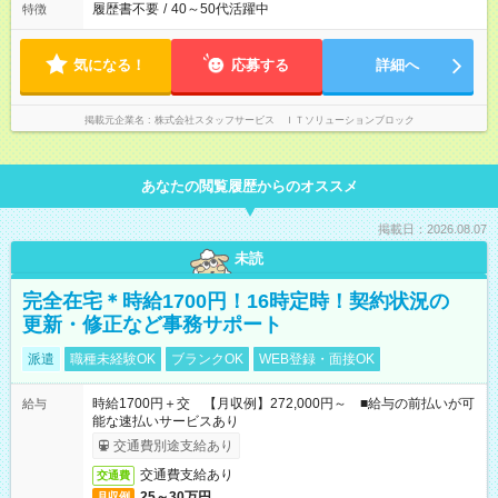
履歴書不要
/
40～50代活躍中
特徴
気になる！
応募する
詳細へ
掲載元企業名
株式会社スタッフサービス ＩＴソリューションブロック
あなたの閲覧履歴からのオススメ
掲載日：2026.08.07
未読
完全在宅＊時給1700円！16時定時！契約状況の
更新・修正など事務サポート
派遣
職種未経験OK
ブランクOK
WEB登録・面接OK
時給1700円＋交 【月収例】272,000円～ ■給与の前払いが可
給与
能な速払いサービスあり
交通費別途支給あり
交通費支給あり
交通費
25～30万円
月収例