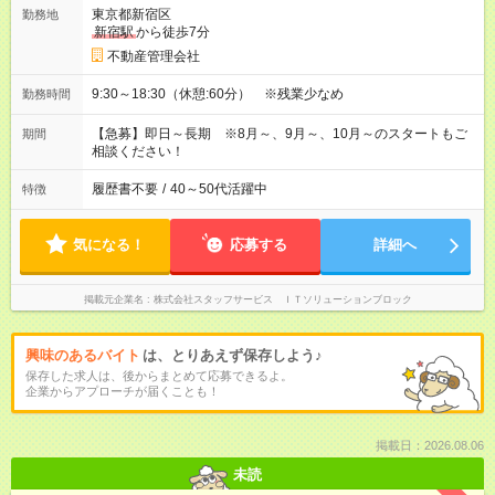
東京都新宿区
勤務地
新宿駅
から徒歩7分
不動産管理会社
9:30～18:30（休憩:60分） ※残業少なめ
勤務時間
【急募】即日～長期 ※8月～、9月～、10月～のスタートもご
期間
相談ください！
履歴書不要
/
40～50代活躍中
特徴
気になる！
応募する
詳細へ
掲載元企業名
株式会社スタッフサービス ＩＴソリューションブロック
興味のあるバイト
は、とりあえず保存しよう♪
保存した求人は、後からまとめて応募できるよ。
企業からアプローチが届くことも！
掲載日：2026.08.06
未読