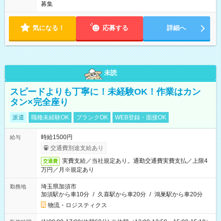
募集
気になる！
応募する
詳細へ
未読
スピードよりも丁寧に！未経験OK！作業はカン
タン×完全座り
派遣
職種未経験OK
ブランクOK
WEB登録・面接OK
時給1500円
給与
交通費別途支給あり
実費支給／当社規定あり。通勤交通費実費支払／上限4
交通費
万円／月※規定あり
埼玉県加須市
勤務地
加須駅から車10分
/
久喜駅から車20分
/
鴻巣駅から車20分
物流・ロジスティクス