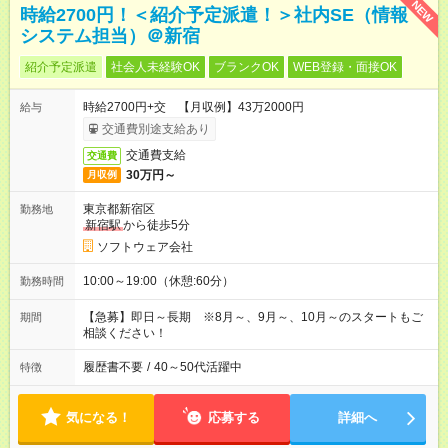
NEW
時給2700円！＜紹介予定派遣！＞社内SE（情報
システム担当）＠新宿
紹介予定派遣
社会人未経験OK
ブランクOK
WEB登録・面接OK
時給2700円+交 【月収例】43万2000円
給与
交通費別途支給あり
交通費支給
交通費
30万円～
月収例
東京都新宿区
勤務地
新宿駅
から徒歩5分
ソフトウェア会社
10:00～19:00（休憩:60分）
勤務時間
【急募】即日～長期 ※8月～、9月～、10月～のスタートもご
期間
相談ください！
履歴書不要
/
40～50代活躍中
特徴
気になる！
応募する
詳細へ