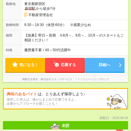
東京都新宿区
勤務地
新宿駅
から徒歩7分
不動産管理会社
9:30～18:30（休憩:60分） ※残業少なめ
勤務時間
【急募】即日～長期 ※8月～、9月～、10月～のスタートもご
期間
相談ください！
履歴書不要
/
40～50代活躍中
特徴
気になる！
応募する
詳細へ
掲載元企業名
株式会社スタッフサービス ＩＴソリューションブロック
興味のあるバイト
は、とりあえず保存しよう♪
保存した求人は、後からまとめて応募できるよ。
企業からアプローチが届くことも！
掲載日：2026.08.06
未読