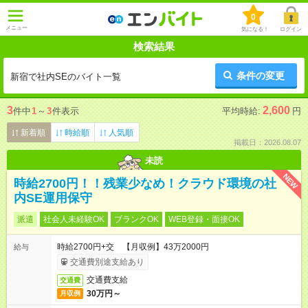
0
メニュー
気になる！
ログイン
検索結果
条件の変更
新宿で社内SEのバイト一覧
3
2,600
件中
1
～
3
件表示
平均時給:
円
新着順
時給順
人気順
掲載日：2026.08.07
未読
NEW
時給2700円！！残業少なめ！クラウド環境の社
内SE運用保守
派遣
社会人未経験OK
ブランクOK
WEB登録・面接OK
時給2700円+交 【月収例】43万2000円
給与
交通費別途支給あり
交通費支給
交通費
30万円～
月収例