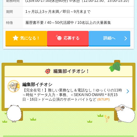
(1)09:00-17:00(休憩60分) ※休憩（12:00-12:50、15:00-15:10）
勤務時間
1ヶ月以上3ヶ月未満／即日～9月末まで
期間
履歴書不要
/
40～50代活躍中
/
10名以上の大量募集
特徴
気になる！
応募する
詳細へ
編集部イチオシ
【完全在宅！】難しい業務なし＆電話なし！ゆっくりの11時
～時短＊データ入力・事務、＜SEKAI NO OWARI＊8月15
日・16日＞ドーム公演のサポートバイトなど
(8/7UP!)