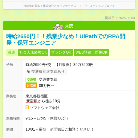
掲載元企業名
株式会社スタッフサービス ＩＴソリューションブロック
掲載日：2026.08.04
未読
時給2650円！！残業少なめ！UiPathでのRPA開
発・保守エンジニア
派遣
社会人未経験OK
ブランクOK
WEB登録・面接OK
時給2650円+交 【月収例】39万7500円
給与
交通費別途支給あり
交通費支給
交通費
30万円～
月収例
東京都新宿区
勤務地
新宿駅
から徒歩10分
ソフトウェア会社
9:15～17:45（休憩:60分）
勤務時間
10/01～長期 ※開始日ご相談ください！
期間