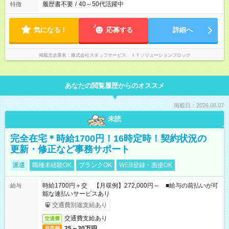
履歴書不要
/
40～50代活躍中
特徴
気になる！
応募する
詳細へ
掲載元企業名
株式会社スタッフサービス ＩＴソリューションブロック
あなたの閲覧履歴からのオススメ
掲載日：2026.08.07
未読
完全在宅＊時給1700円！16時定時！契約状況の
更新・修正など事務サポート
派遣
職種未経験OK
ブランクOK
WEB登録・面接OK
時給1700円＋交 【月収例】272,000円～ ■給与の前払いが可
給与
能な速払いサービスあり
交通費別途支給あり
交通費支給あり
交通費
25～30万円
月収例