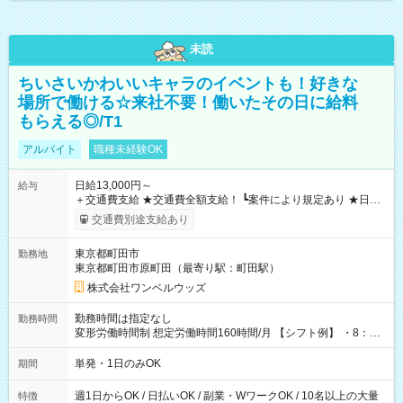
未読
ちいさいかわいいキャラのイベントも！好きな
場所で働ける☆来社不要！働いたその日に給料
もらえる◎/T1
アルバイト
職種未経験OK
日給13,000円～
給与
＋交通費支給 ★交通費全額支給！ ┗案件により規定あり ★日払
いOK！（規定あり） ┗働いたその日に現金GET♪ お仕事後はコ
交通費別途支給あり
ンビニATMから 日払い分を引き落とせます！ 【試用期間】試
用期間なし
東京都町田市
勤務地
東京都町田市原町田（最寄り駅：町田駅）
株式会社ワンベルウッズ
勤務時間は指定なし
勤務時間
変形労働時間制 想定労働時間160時間/月 【シフト例】 ・8：00
～21：00
単発・1日のみOK
期間
週1日からOK / 日払いOK / 副業・WワークOK / 10名以上の大量
特徴