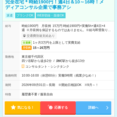
完全在宅＊時給1900円！週4日＆10～16時！メ
ディアコンサル企業で事務アシ
派遣
ブランクOK
WEB登録・面接OK
時給1900円 月収例 15万円 時給1900円×実働5h×週4日×4
給与
週 ※月収例を保証するものではありません。※給与即受取りサ
ービス利用可（利用条件有）
交通費別途支給あり
1ヶ月3万円を上限として実費支給
交通費
15～20万円
月収例
東京都千代田区
勤務地
四ツ谷駅から徒歩2分
/
麹町駅から徒歩13分
コンサルタント・シンクタンク
10:00-16:00（休憩60分）実働5時間（残業少なめ！）
勤務時間
2026年09月01日～長期 ※開始日相談OK ※9月～！
期間
履歴書不要
/
服装自由
特徴
気になる！
応募する
詳細へ