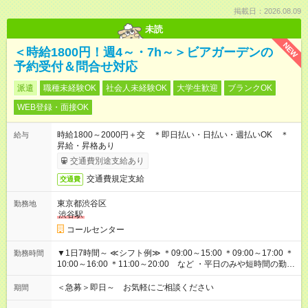
掲載日：2026.08.09
未読
NEW
＜時給1800円！週4～・7h～＞ビアガーデンの
予約受付＆問合せ対応
派遣
職種未経験OK
社会人未経験OK
大学生歓迎
ブランクOK
WEB登録・面接OK
時給1800～2000円＋交 ＊即日払い・日払い・週払いOK ＊
給与
昇給・昇格あり
交通費別途支給あり
交通費規定支給
交通費
東京都渋谷区
勤務地
渋谷駅
コールセンター
▼1日7時間～ ≪シフト例≫ ＊09:00～15:00 ＊09:00～17:00 ＊
勤務時間
10:00～16:00 ＊11:00～20:00 など ・平日のみや短時間の勤務
もOK！ ・働き方はお気軽にご相談下さい
＜急募＞即日～ お気軽にご相談ください
期間