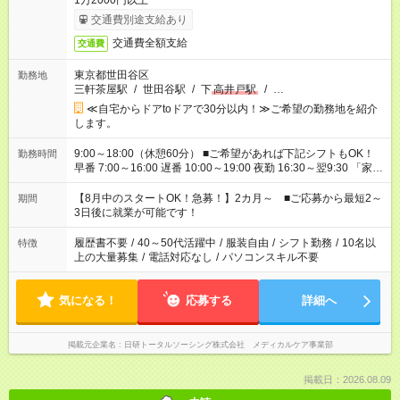
1万2000円以上
交通費別途支給あり
交通費全額支給
交通費
東京都世田谷区
勤務地
三軒茶屋駅
/
世田谷駅
/
下
高井戸駅
/
…
≪自宅からドアtoドアで30分以内！≫ご希望の勤務地を紹介
します。
9:00～18:00（休憩60分） ■ご希望があれば下記シフトもOK！
勤務時間
早番 7:00～16:00 遅番 10:00～19:00 夜勤 16:30～翌9:30 「家族
と休みを合わせたい」 「余裕を持って夕飯の準備がしたい」
「できれば残業はしたくない」 など、ご希望を教えてください
【8月中のスタートOK！急募！】2カ月～ ■ご応募から最短2～
期間
ね。 ※Wワーク希望の方へ 今ご覧のお仕事で希望する勤務時間
3日後に就業が可能です！
と、もう1つのお仕事の勤務時間。 合計で週40時間を超える場
合は応募できません。
履歴書不要
/
40～50代活躍中
/
服装自由
/
シフト勤務
/
10名以
特徴
上の大量募集
/
電話対応なし
/
パソコンスキル不要
気になる！
応募する
詳細へ
掲載元企業名
日研トータルソーシング株式会社 メディカルケア事業部
掲載日：2026.08.09