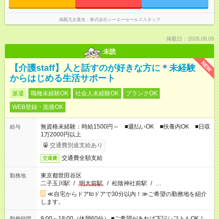
掲載元企業名
株式会社シーエーセールススタッフ
掲載日：2026.08.09
未読
NEW
【介護staff】人と話すのが好きな方に＊未経験
からはじめる生活サポート
派遣
職種未経験OK
社会人未経験OK
ブランクOK
WEB登録・面接OK
無資格未経験：時給1500円～ ■週払いOK ■扶養内OK ■日収
給与
1万2000円以上
交通費別途支給あり
交通費全額支給
交通費
東京都世田谷区
勤務地
二子玉川駅
/
明大前駅
/
松陰神社前駅
/
…
≪自宅からドアtoドアで30分以内！≫ご希望の勤務地を紹介
します。
9:00～18:00（休憩60分） ■ご希望があれば下記シフトもOK！
勤務時間