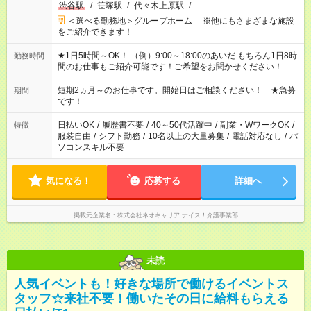
渋谷駅
/
笹塚駅
/
代々木上原駅
/
…
＜選べる勤務地＞グループホーム ※他にもさまざまな施設
をご紹介できます！
★1日5時間～OK！ （例）9:00～18:00のあいだ もちろん1日8時
勤務時間
間のお仕事もご紹介可能です！ご希望をお聞かせください！★家
庭の都合でお休みが必要な場合も遠慮なくご相談ください。 ※
週最低15時間以上の勤務が必要です
短期2ヵ月～のお仕事です。開始日はご相談ください！ ★急募
期間
です！
日払いOK
/
履歴書不要
/
40～50代活躍中
/
副業・WワークOK
/
特徴
服装自由
/
シフト勤務
/
10名以上の大量募集
/
電話対応なし
/
パ
ソコンスキル不要
気になる！
応募する
詳細へ
掲載元企業名
株式会社ネオキャリア ナイス！介護事業部
未読
人気イベントも！好きな場所で働けるイベントス
タッフ☆来社不要！働いたその日に給料もらえる