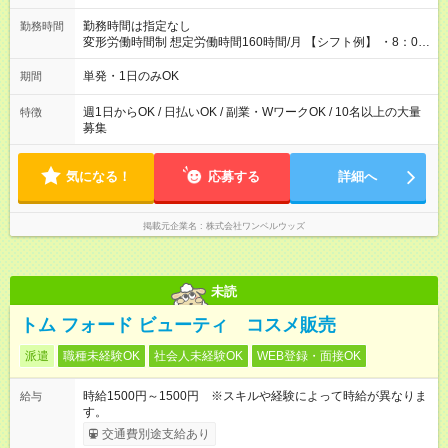
勤務時間は指定なし
勤務時間
変形労働時間制 想定労働時間160時間/月 【シフト例】 ・8：00
～21：00
単発・1日のみOK
期間
週1日からOK / 日払いOK / 副業・WワークOK / 10名以上の大量
特徴
募集
気になる！
応募する
詳細へ
掲載元企業名
株式会社ワンベルウッズ
未読
トム フォード ビューティ コスメ販売
派遣
職種未経験OK
社会人未経験OK
WEB登録・面接OK
時給1500円～1500円 ※スキルや経験によって時給が異なりま
給与
す。
交通費別途支給あり