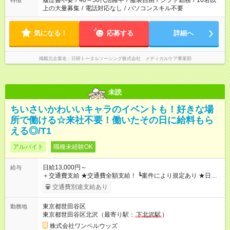
履歴書不要
/
40～50代活躍中
/
服装自由
/
シフト勤務
/
10名以
特徴
上の大量募集
/
電話対応なし
/
パソコンスキル不要
気になる！
応募する
詳細へ
掲載元企業名
日研トータルソーシング株式会社 メディカルケア事業部
未読
ちいさいかわいいキャラのイベントも！好きな場
所で働ける☆来社不要！働いたその日に給料もら
える◎/T1
アルバイト
職種未経験OK
日給13,000円～
給与
＋交通費支給 ★交通費全額支給！ ┗案件により規定あり ★日払
いOK！（規定あり） ┗働いたその日に現金GET♪ お仕事後はコ
交通費別途支給あり
ンビニATMから 日払い分を引き落とせます！ 【試用期間】試
用期間なし
東京都世田谷区
勤務地
東京都世田谷区北沢（最寄り駅：
下北沢駅
）
株式会社ワンベルウッズ