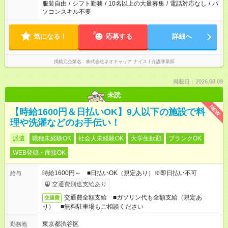
服装自由
/
シフト勤務
/
10名以上の大量募集
/
電話対応なし
/
パ
ソコンスキル不要
気になる！
応募する
詳細へ
掲載元企業名
株式会社ネオキャリア ナイス！介護事業部
掲載日：2026.08.09
未読
NEW
【時給1600円＆日払いOK】9人以下の施設で料
理や洗濯などのお手伝い！
派遣
職種未経験OK
社会人未経験OK
大学生歓迎
ブランクOK
WEB登録・面接OK
時給1600円～ ■日払いOK（規定あり）※即日払い不可
給与
交通費別途支給あり
交通費全額支給 ■ガソリン代も全額支給（規定あ
交通費
り） ■無料駐車場もご相談ください
東京都渋谷区
勤務地