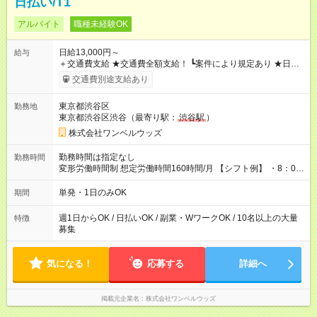
日払い/T1
アルバイト
職種未経験OK
日給13,000円～
給与
＋交通費支給 ★交通費全額支給！ ┗案件により規定あり ★日払
いOK！（規定あり） ┗働いたその日に現金GET♪ お仕事後はコ
交通費別途支給あり
ンビニATMから 日払い分を引き落とせます！ 【試用期間】試
用期間なし
東京都渋谷区
勤務地
東京都渋谷区渋谷（最寄り駅：
渋谷駅
）
株式会社ワンベルウッズ
勤務時間は指定なし
勤務時間
変形労働時間制 想定労働時間160時間/月 【シフト例】 ・8：00
～21：00
単発・1日のみOK
期間
週1日からOK / 日払いOK / 副業・WワークOK / 10名以上の大量
特徴
募集
気になる！
応募する
詳細へ
掲載元企業名
株式会社ワンベルウッズ