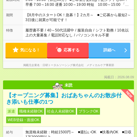
早番 7:00～16:00 遅番 10:00～19:00 時短 10:00～15:00 「家
族と休みを合わせたい」 「余裕を持って夕飯の準備がしたい」
「できれば残業はしたくない」 など、ご希望を教えてください
【8月中のスタートOK！急募！】2カ月～ ■ご応募から最短2～
期間
ね。 ※Wワーク希望の方へ 今ご覧のお仕事で希望する勤務時間
3日後に就業が可能です！
と、もう1つのお仕事の勤務時間。 合計で週40時間を超える場
合は応募できません。
履歴書不要
/
40～50代活躍中
/
服装自由
/
シフト勤務
/
10名以
特徴
上の大量募集
/
電話対応なし
/
パソコンスキル不要
気になる！
応募する
詳細へ
掲載元企業名
日研トータルソーシング株式会社 メディカルケア事業部
掲載日：2026.08.09
未読
NEW
【オープニング募集】おばあちゃんのお散歩付
き添いも仕事の1つ
派遣
職種未経験OK
社会人未経験OK
ブランクOK
WEB登録・面接OK
無資格未経験：時給1500円～ ■週払いOK ■扶養内OK ■日収
給与