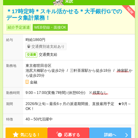
未読
NEW
＊17時定時＊スキル活かせる＊大手銀行Gでの
データ集計業務！
紹介予定派遣
WEB登録・面接OK
時給1860円
給与
交通費別途支給あり
交通費支給
交通費
東京都世田谷区
勤務地
池尻大橋駅から徒歩2分
/
三軒茶屋駅から徒歩18分
/
神泉駅
か
ら徒歩20分
金融
9:00～17:00(実働:7時間) (休憩60分) ※
残業なし
勤務時間
2026/9/上旬～最長6ヶ月の派遣期間後、直接雇用予定 ★9月～
期間
OK！
40～50代活躍中
特徴
気になる！
応募する
詳細へ