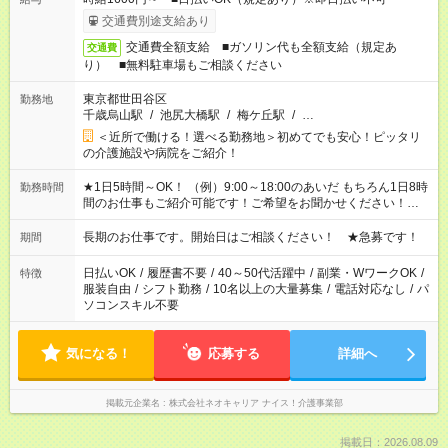
交通費別途支給あり
交通費全額支給 ■ガソリン代も全額支給（規定あ
交通費
り） ■無料駐車場もご相談ください
東京都世田谷区
勤務地
千歳烏山駅
/
池尻大橋駅
/
梅ケ丘駅
/
…
＜近所で働ける！選べる勤務地＞初めてでも安心！ピッタリ
の介護施設や病院をご紹介！
★1日5時間～OK！ （例）9:00～18:00のあいだ もちろん1日8時
勤務時間
間のお仕事もご紹介可能です！ご希望をお聞かせください！★家
庭の都合でお休みが必要な場合も遠慮なくご相談ください。 ※
週最低15時間以上の勤務が必要です
長期のお仕事です。開始日はご相談ください！ ★急募です！
期間
日払いOK
/
履歴書不要
/
40～50代活躍中
/
副業・WワークOK
/
特徴
服装自由
/
シフト勤務
/
10名以上の大量募集
/
電話対応なし
/
パ
ソコンスキル不要
気になる！
応募する
詳細へ
掲載元企業名
株式会社ネオキャリア ナイス！介護事業部
掲載日：2026.08.09