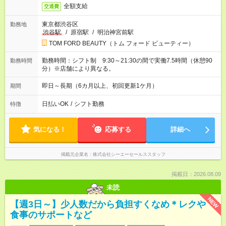
全額支給
交通費
東京都渋谷区
勤務地
渋谷駅
/
原宿駅
/
明治神宮前駅
TOM FORD BEAUTY（トム フォード ビューティー）
勤務時間：シフト制 9:30～21:30の間で実働7.5時間（休憩90
勤務時間
分）※店舗により異なる。
即日～長期（6カ月以上、初回更新1ケ月）
期間
日払いOK
/
シフト勤務
特徴
気になる！
応募する
詳細へ
掲載元企業名
株式会社シーエーセールススタッフ
掲載日：2026.08.09
未読
NEW
【週3日～】少人数だから負担すくなめ＊レクや
食事のサポートなど