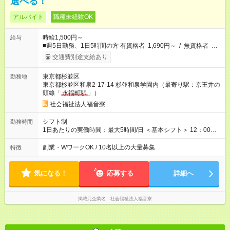
選べる！
アルバイト
職種未経験OK
時給1,500円～
給与
■週5日勤務、1日5時間の方 有資格者 1,690円～ / 無資格者
1,540円～ ▽月収例 ・20日勤務×5ｈ 有資格169,000円 /無資
交通費別途支給あり
格 154,000円 ■週3～4日勤務、1日5時間の方 有資格者 1,650円
～ / 無資格者 1,500円～ ▽月収例 ・16日勤務×5ｈ 有資格
東京都杉並区
勤務地
132,000円 /無資格 120,000円 ・12日勤務×5ｈ 有資格99,000
東京都杉並区和泉2-17-14 杉並和泉学園内（最寄り駅：京王井の
円 /無資格 90,000円 ◎該当資格・・・社会福祉士、保育士、教
頭線「
永福町駅
」）
員免許（養・幼・小・中・高）、児童指導員任用 【試用期間】
試用期間なし
社会福祉法人福音寮
シフト制
勤務時間
1日あたりの実働時間：最大5時間/日 ＜基本シフト＞ 12：00～
19：15の間で5時間 ※行事などがない限り、ほぼ
残業なし
のた
め、定時で帰ることが可能です！ ＜学校休業期間は以下期間の
副業・WワークOK / 10名以上の大量募集
特徴
勤務も可能＞ 8：00～13：00
気になる！
応募する
詳細へ
掲載元企業名
社会福祉法人福音寮