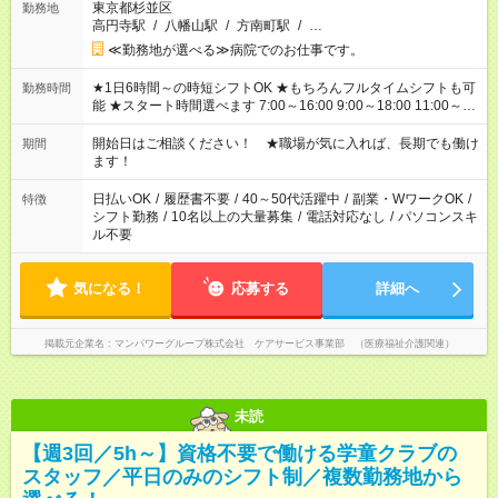
東京都杉並区
勤務地
高円寺駅
/
八幡山駅
/
方南町駅
/
…
≪勤務地が選べる≫病院でのお仕事です。
★1日6時間～の時短シフトOK ★もちろんフルタイムシフトも可
勤務時間
能 ★スタート時間選べます 7:00～16:00 9:00～18:00 11:00～
20:00 など
残業なし
！ ※Wワークの場合、他のお仕事と合わせ
週40時間超の就業はご案内できません ※法令に基づき、週20時
開始日はご相談ください！ ★職場が気に入れば、長期でも働け
期間
間以上勤務は社会保険への加入対象となります ※労働者派遣法
ます！
（日雇い派遣の原則禁止）により、短時間・短期間の就業はご
案内が難しい場合があります
日払いOK
/
履歴書不要
/
40～50代活躍中
/
副業・WワークOK
/
特徴
シフト勤務
/
10名以上の大量募集
/
電話対応なし
/
パソコンスキ
ル不要
気になる！
応募する
詳細へ
掲載元企業名
マンパワーグループ株式会社 ケアサービス事業部 （医療福祉介護関連）
未読
【週3回／5h～】資格不要で働ける学童クラブの
スタッフ／平日のみのシフト制／複数勤務地から