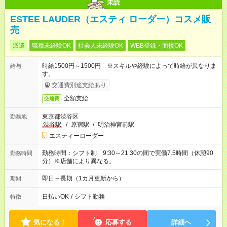
未読
ESTEE LAUDER（エスティ ローダー）コスメ販
売
派遣
職種未経験OK
社会人未経験OK
WEB登録・面接OK
時給1500円～1500円 ※スキルや経験によって時給が異なりま
給与
す。
交通費別途支給あり
全額支給
交通費
東京都渋谷区
勤務地
渋谷駅
/
原宿駅
/
明治神宮前駅
エスティーローダー
勤務時間：シフト制 9:30～21:30の間で実働7.5時間（休憩90
勤務時間
分）※店舗により異なる。
即日～長期（1カ月更新から）
期間
日払いOK
/
シフト勤務
特徴
気になる！
応募する
詳細へ