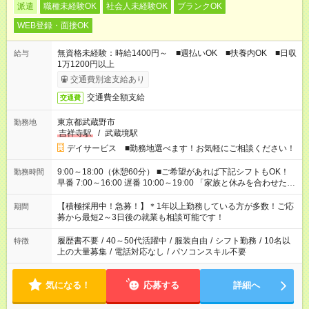
派遣
職種未経験OK
社会人未経験OK
ブランクOK
WEB登録・面接OK
無資格未経験：時給1400円～ ■週払いOK ■扶養内OK ■日収
給与
1万1200円以上
交通費別途支給あり
交通費全額支給
交通費
東京都武蔵野市
勤務地
吉祥寺駅
/
武蔵境駅
デイサービス ■勤務地選べます！お気軽にご相談ください！
9:00～18:00（休憩60分） ■ご希望があれば下記シフトもOK！
勤務時間
早番 7:00～16:00 遅番 10:00～19:00 「家族と休みを合わせた
い」 「余裕を持って夕飯の準備がしたい」 「できれば残業はし
たくない」 など、ご希望を教えてくださいね。 ※Wワーク希望
【積極採用中！急募！】＊1年以上勤務している方が多数！ご応
期間
の方へ 今ご覧のお仕事で希望する勤務時間と、もう1つのお仕事
募から最短2～3日後の就業も相談可能です！
の勤務時間。 合計で週40時間を超える場合は応募できません。
履歴書不要
/
40～50代活躍中
/
服装自由
/
シフト勤務
/
10名以
特徴
上の大量募集
/
電話対応なし
/
パソコンスキル不要
気になる！
応募する
詳細へ