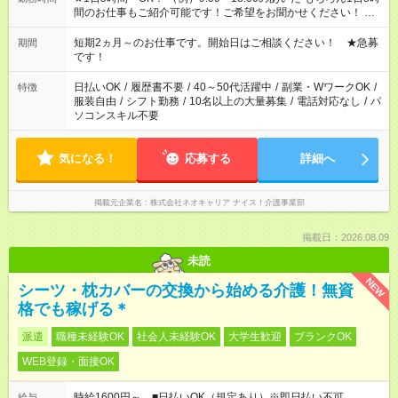
間のお仕事もご紹介可能です！ご希望をお聞かせください！ ※
週最低15時間以上の勤務が必要です
短期2ヵ月～のお仕事です。開始日はご相談ください！ ★急募
期間
です！
日払いOK
/
履歴書不要
/
40～50代活躍中
/
副業・WワークOK
/
特徴
服装自由
/
シフト勤務
/
10名以上の大量募集
/
電話対応なし
/
パ
ソコンスキル不要
気になる！
応募する
詳細へ
掲載元企業名
株式会社ネオキャリア ナイス！介護事業部
掲載日：2026.08.09
未読
NEW
シーツ・枕カバーの交換から始める介護！無資
格でも稼げる＊
派遣
職種未経験OK
社会人未経験OK
大学生歓迎
ブランクOK
WEB登録・面接OK
時給1600円～ ■日払いOK（規定あり）※即日払い不可
給与