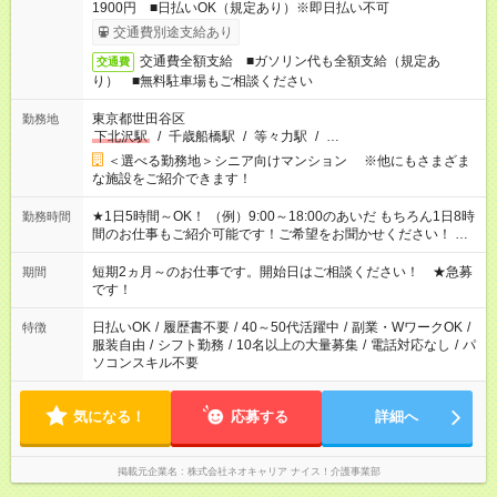
1900円 ■日払いOK（規定あり）※即日払い不可
交通費別途支給あり
交通費全額支給 ■ガソリン代も全額支給（規定あ
交通費
り） ■無料駐車場もご相談ください
東京都世田谷区
勤務地
下北沢駅
/
千歳船橋駅
/
等々力駅
/
…
＜選べる勤務地＞シニア向けマンション ※他にもさまざま
な施設をご紹介できます！
★1日5時間～OK！ （例）9:00～18:00のあいだ もちろん1日8時
勤務時間
間のお仕事もご紹介可能です！ご希望をお聞かせください！ ★
家庭の都合でお休みが必要な場合も遠慮なくご相談ください。
※週最低15時間以上の勤務が必要です
短期2ヵ月～のお仕事です。開始日はご相談ください！ ★急募
期間
です！
日払いOK
/
履歴書不要
/
40～50代活躍中
/
副業・WワークOK
/
特徴
服装自由
/
シフト勤務
/
10名以上の大量募集
/
電話対応なし
/
パ
ソコンスキル不要
気になる！
応募する
詳細へ
掲載元企業名
株式会社ネオキャリア ナイス！介護事業部