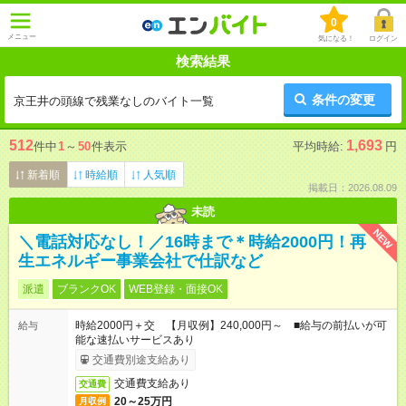
0
メニュー
気になる！
ログイン
検索結果
条件の変更
京王井の頭線で残業なしのバイト一覧
512
1,693
件中
1
～
50
件表示
平均時給:
円
新着順
時給順
人気順
掲載日：2026.08.09
未読
NEW
＼電話対応なし！／16時まで＊時給2000円！再
生エネルギー事業会社で仕訳など
派遣
ブランクOK
WEB登録・面接OK
時給2000円＋交 【月収例】240,000円～ ■給与の前払いが可
給与
能な速払いサービスあり
交通費別途支給あり
交通費支給あり
交通費
20～25万円
月収例