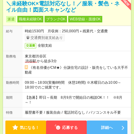
NEW
＼未経験OK×電話対応なし！／服装・髪色・ネ
イル自由！図面スキャンなど
派遣
職種未経験OK
ブランクOK
WEB登録・面接OK
時給1530円 月収例：250,000円＋残業代・交通費
給与
交通費別途支給あり
全額支給
交通費
東京都渋谷区
勤務地
渋谷駅
から徒歩3分
《有名俳優がCM★》分譲住宅の設計・販売をしている大手不
動産
09:00～18:00(実働8時間 休憩1時間) ※木曜日のみ10:00～
勤務時間
18:00でのご就業です。
【急募】即日～長期 8月9月で開始日の相談OK！！ ※8月
期間
～！
履歴書不要
/
服装自由
/
電話対応なし
/
パソコンスキル不要
特徴
気になる！
応募する
詳細へ