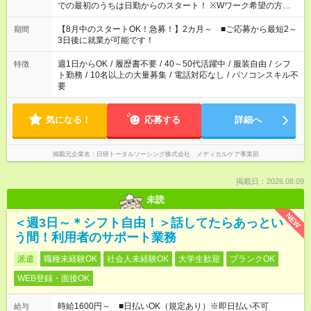
での最初のうちは日勤からのスタート！ ※Wワーク希望の方へ
今ご覧のお仕事で希望する勤務時間と、もう1つのお仕事の勤務
時間。 合計で週40時間を超える場合は応募できません。
【8月中のスタートOK！急募！】2カ月～ ■ご応募から最短2～
期間
3日後に就業が可能です！
週1日からOK
/
履歴書不要
/
40～50代活躍中
/
服装自由
/
シフ
特徴
ト勤務
/
10名以上の大量募集
/
電話対応なし
/
パソコンスキル不
要
気になる！
応募する
詳細へ
掲載元企業名
日研トータルソーシング株式会社 メディカルケア事業部
掲載日：2026.08.09
未読
NEW
＜週3日～＊シフト自由！＞話してたらあっとい
う間！利用者のサポート業務
派遣
職種未経験OK
社会人未経験OK
大学生歓迎
ブランクOK
WEB登録・面接OK
時給1600円～ ■日払いOK（規定あり）※即日払い不可
給与