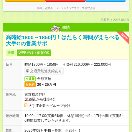
掲載元企業名
パーソルテンプスタッフ株式会社
掲載日：2026.08.09
未読
NEW
高時給1800～1850円！はたらく時間がえらべる
大手Gの営業サポ
派遣
WEB登録・面接OK
時給1800円～1850円 月収例 216,000円～222,000円
給与
交通費別途支給あり
全額支給
交通費
20～25万円
月収例
東京都渋谷区
勤務地
渋谷駅
から徒歩4分
大手IT企業のグループ会社
10:00～17:00(実働6時間 休憩1時間) ※9～17時の間で実働5～
勤務時間
6時間就業していただきます。
2026年08月中旬～長期 ※8月～！
期間