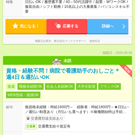
日払いOK
/
履歴書不要
/
40～50代活躍中
/
副業・WワークOK
/
特徴
服装自由
/
シフト勤務
/
10名以上の大量募集
/
パソコンスキル不
要
気になる！
応募する
詳細へ
掲載元企業名
株式会社マックスサポート 池袋支店
掲載日：2026.08.09
未読
NEW
資格・経験不問！病院で看護助手のおしごと＊
週4日＆週払いOK
派遣
職種未経験OK
社会人未経験OK
大学生歓迎
ブランクOK
WEB登録・面接OK
無資格未経験：時給1600円～ 経験者：時給1800円～★日払い
給与
／週払い制度あり（月払いも選べます）※稼働開始時は手続き完
了次第のお支払いとなります。
交通費別途支給あり
交通費支給※規定有
交通費