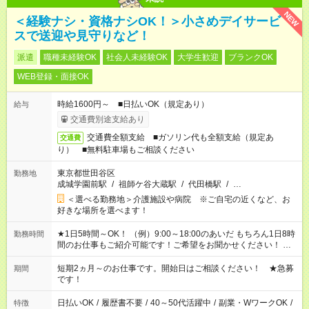
NEW
＜経験ナシ・資格ナシOK！＞小さめデイサービ
スで送迎や見守りなど！
派遣
職種未経験OK
社会人未経験OK
大学生歓迎
ブランクOK
WEB登録・面接OK
時給1600円～ ■日払いOK（規定あり）
給与
交通費別途支給あり
交通費全額支給 ■ガソリン代も全額支給（規定あ
交通費
り） ■無料駐車場もご相談ください
東京都世田谷区
勤務地
成城学園前駅
/
祖師ケ谷大蔵駅
/
代田橋駅
/
…
＜選べる勤務地＞介護施設や病院 ※ご自宅の近くなど、お
好きな場所を選べます！
★1日5時間～OK！ （例）9:00～18:00のあいだ もちろん1日8時
勤務時間
間のお仕事もご紹介可能です！ご希望をお聞かせください！ ★
家庭の都合でお休みが必要な場合も遠慮なくご相談ください。
※週最低15時間以上の勤務が必要です
短期2ヵ月～のお仕事です。開始日はご相談ください！ ★急募
期間
です！
日払いOK
/
履歴書不要
/
40～50代活躍中
/
副業・WワークOK
/
特徴