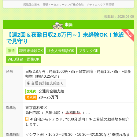
掲載元企業名
日研トータルソーシング株式会社 メディカルケア事業部
掲載日：2026.08.09
未読
NEW
【週2回＆夜勤日収2.8万円～】未経験OK！施設
で見守り
派遣
職種未経験OK
社会人未経験OK
ブランクOK
WEB登録・面接OK
日収2.8万円：時給1500円×8h＋残業割増（時給1.25×8h）+深夜
給与
割増（時給0.25×5h）
交通費別途支給あり
交通費全額支給
交通費
20～25万円
月収例
東京都杉並区
勤務地
高円寺駅
/
八幡山駅
/
永福町駅
/
…
≪自宅からドアtoドアで30分以内！≫ご希望の勤務地を紹介
します。
▽シフト例 ・16:30～翌9:30 ・16:30～翌10:30など ※慣れるま
勤務時間