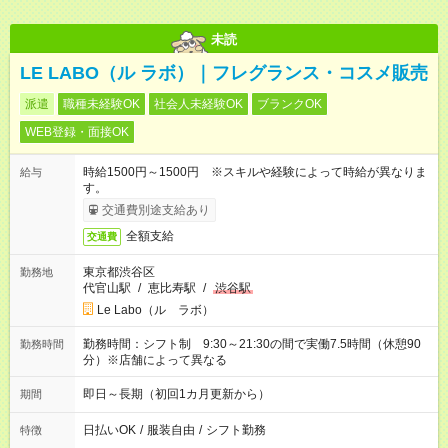
未読
LE LABO（ル ラボ）｜フレグランス・コスメ販売
派遣
職種未経験OK
社会人未経験OK
ブランクOK
WEB登録・面接OK
時給1500円～1500円 ※スキルや経験によって時給が異なりま
給与
す。
交通費別途支給あり
全額支給
交通費
東京都渋谷区
勤務地
代官山駅
/
恵比寿駅
/
渋谷駅
Le Labo（ル ラボ）
勤務時間：シフト制 9:30～21:30の間で実働7.5時間（休憩90
勤務時間
分）※店舗によって異なる
即日～長期（初回1カ月更新から）
期間
日払いOK
/
服装自由
/
シフト勤務
特徴