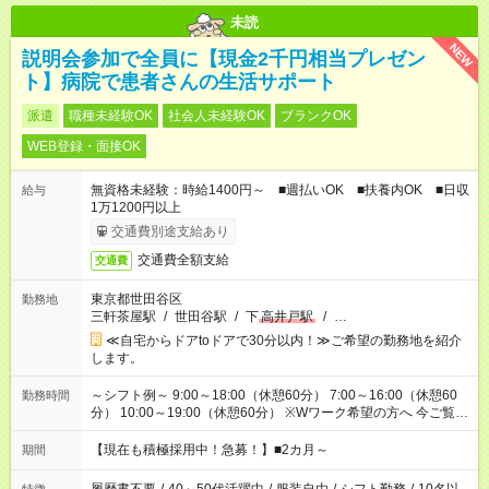
未読
NEW
説明会参加で全員に【現金2千円相当プレゼン
ト】病院で患者さんの生活サポート
派遣
職種未経験OK
社会人未経験OK
ブランクOK
WEB登録・面接OK
無資格未経験：時給1400円～ ■週払いOK ■扶養内OK ■日収
給与
1万1200円以上
交通費別途支給あり
交通費全額支給
交通費
東京都世田谷区
勤務地
三軒茶屋駅
/
世田谷駅
/
下
高井戸駅
/
…
≪自宅からドアtoドアで30分以内！≫ご希望の勤務地を紹介
します。
～シフト例～ 9:00～18:00（休憩60分） 7:00～16:00（休憩60
勤務時間
分） 10:00～19:00（休憩60分） ※Wワーク希望の方へ 今ご覧の
お仕事で希望する勤務時間と、もう1つのお仕事の勤務時間の合
計が 週40時間を超えなければOKです。
【現在も積極採用中！急募！】■2カ月～
期間