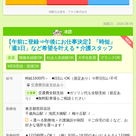
掲載元企業名
アデコ株式会社
掲載日：2026.08.09
未読
NEW
【午前に登録⇒午後にお仕事決定】「時短」
「週3日」など希望を叶える＊介護スタッフ
派遣
職種未経験OK
社会人未経験OK
大学生歓迎
ブランクOK
WEB登録・面接OK
時給1600円～ ■日払いOK（規定あり）※即日払い不可
給与
交通費別途支給あり
交通費全額支給 ■ガソリン代も全額支給（規定あ
交通費
り） ■無料駐車場もご相談ください
東京都世田谷区
勤務地
千歳烏山駅
/
池尻大橋駅
/
梅ケ丘駅
/
…
＜選べる勤務地＞介護施設や病院 ※ご自宅の近くなど、お
好きな場所を選べます！
★1日5時間～OK！ （例）9:00～18:00のあいだ もちろん1日8時
勤務時間