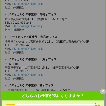
TEL：0120-917-385
MAIL：
tenshoku@nikken-ts.jp
担当：採用担当
メディカルケア事業部 高崎オフィス
群馬県高崎市栄町4-11 原地所第2ビル6Ｆ 1号室
TEL：0120-935-241
MAIL：
tenshoku@nikken-ts.jp
担当：採用担当
メディカルケア事業部 大宮オフィス
埼玉県さいたま市大宮区吉敷町1-23-1 ONEST大宮吉敷町ビル6F
TEL：0120-989-425
MAIL：
tenshoku@nikken-ts.jp
担当：採用担当
メディカルケア事業部 千葉オフィス
〒260-0015
千葉県千葉市中央区富士見2-15-11 IMI千葉富士見ビル6F
TEL：0120-998-758
MAIL：
tenshoku@nikken-ts.jp
担当：採用担当
メディカルケア事業部 柏オフィス
×
千葉県柏市末広町5-19 第12関口ビル7F 705号室
TEL：0120-935-218
どちらのお仕事が気になりますか？
MAIL：
tenshoku@nikken-ts.jp
担当：採用担当
1
/10