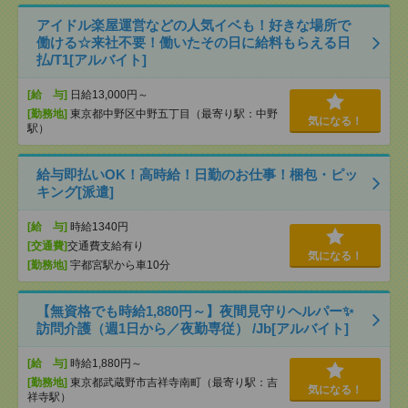
アイドル楽屋運営などの人気イベも！好きな場所で
働ける☆来社不要！働いたその日に給料もらえる日
払/T1[アルバイト]
[給 与]
日給13,000円～
[勤務地]
東京都中野区中野五丁目（最寄り駅：中野
気になる！
駅）
給与即払いOK！高時給！日勤のお仕事！梱包・ピッ
キング[派遣]
[給 与]
時給1340円
[交通費]
交通費支給有り
気になる！
[勤務地]
宇都宮駅から車10分
【無資格でも時給1,880円～】夜間見守りヘルパー✨
訪問介護（週1日から／夜勤専従） /Jb[アルバイト]
[給 与]
時給1,880円～
[勤務地]
東京都武蔵野市吉祥寺南町（最寄り駅：吉
気になる！
祥寺駅）