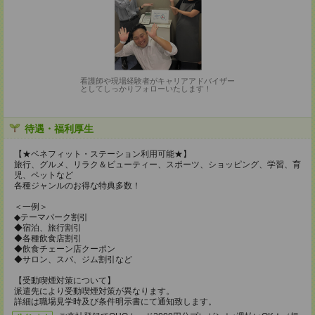
看護師や現場経験者がキャリアアドバイザー
としてしっかりフォローいたします！
待遇・福利厚生
【★ベネフィット・ステーション利用可能★】
旅行、グルメ、リラク＆ビューティー、スポーツ、ショッピング、学習、育
児、ペットなど
各種ジャンルのお得な特典多数！
＜一例＞
◆テーマパーク割引
◆宿泊、旅行割引
◆各種飲食店割引
◆飲食チェーン店クーポン
◆サロン、スパ、ジム割引など
【受動喫煙対策について】
派遣先により受動喫煙対策が異なります。
詳細は職場見学時及び条件明示書にて通知致します。