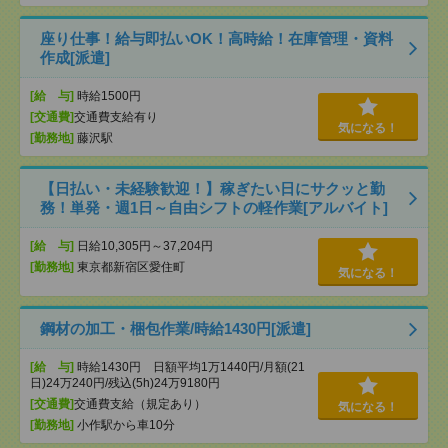
座り仕事！給与即払いOK！高時給！在庫管理・資料
作成[派遣]
[給 与]
時給1500円
[交通費]
交通費支給有り
気になる！
[勤務地]
藤沢駅
【日払い・未経験歓迎！】稼ぎたい日にサクッと勤
務！単発・週1日～自由シフトの軽作業[アルバイト]
[給 与]
日給10,305円～37,204円
[勤務地]
東京都新宿区愛住町
気になる！
鋼材の加工・梱包作業/時給1430円[派遣]
[給 与]
時給1430円 日額平均1万1440円/月額(21
日)24万240円/残込(5h)24万9180円
[交通費]
交通費支給（規定あり）
気になる！
[勤務地]
小作駅から車10分