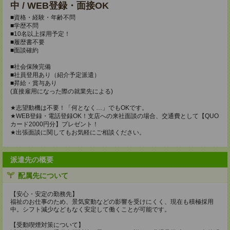
中 / WEB登録・面接OK
■資格・経験・年齢不問
■学歴不問
■10名以上採用予定！
■履歴書不要
■面談確約
■社会保険完備
■社員登用あり（紹介予定派遣）
■昇給・賞与あり
(直接雇用になった際の就業先による)
★志望動機は不要！「何となく…」でもOKです。
★WEB登録・電話登録OK！支店への来社面談の場合、交通費として【QUO
カード2000円分】プレゼント！
★出張面談に関してもお気軽にご相談ください。
派遣先の概要
配属先について
【安心・安定の勤務先】
福祉のお仕事のため、景気変動などの影響を受けにくく、現在も積極採用
中。シフト減少などもなく安定して働くことが可能です。
【受動喫煙対策について】