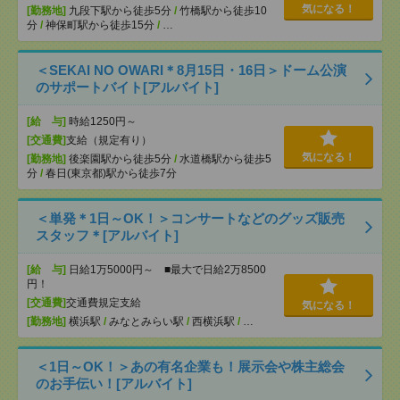
気になる！
[勤務地]
九段下駅から徒歩5分
/
竹橋駅から徒歩10
分
/
神保町駅から徒歩15分
/
…
＜SEKAI NO OWARI＊8月15日・16日＞ドーム公演
のサポートバイト[アルバイト]
[給 与]
時給1250円～
[交通費]
支給（規定有り）
気になる！
[勤務地]
後楽園駅から徒歩5分
/
水道橋駅から徒歩5
分
/
春日(東京都)駅から徒歩7分
＜単発＊1日～OK！＞コンサートなどのグッズ販売
スタッフ＊[アルバイト]
[給 与]
日給1万5000円～ ■最大で日給2万8500
円！
[交通費]
交通費規定支給
気になる！
[勤務地]
横浜駅
/
みなとみらい駅
/
西横浜駅
/
…
＜1日～OK！＞あの有名企業も！展示会や株主総会
のお手伝い！[アルバイト]