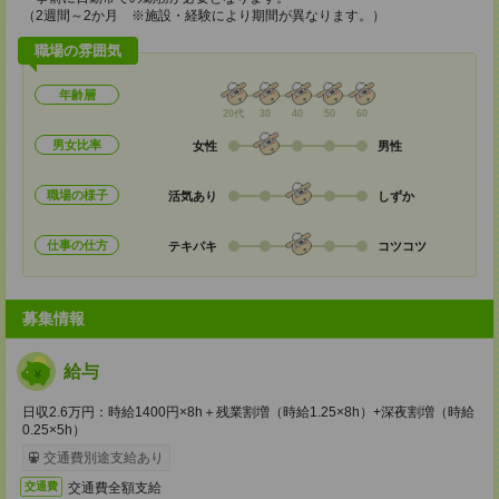
（2週間～2か月 ※施設・経験により期間が異なります。）
職場の雰囲気
年齢層
20代
30
40
50
60
男女比率
女性
男性
職場の様子
活気あり
しずか
仕事の仕方
テキパキ
コツコツ
募集情報
給与
日収2.6万円：時給1400円×8h＋残業割増（時給1.25×8h）+深夜割増（時給
0.25×5h）
交通費別途支給あり
交通費全額支給
交通費