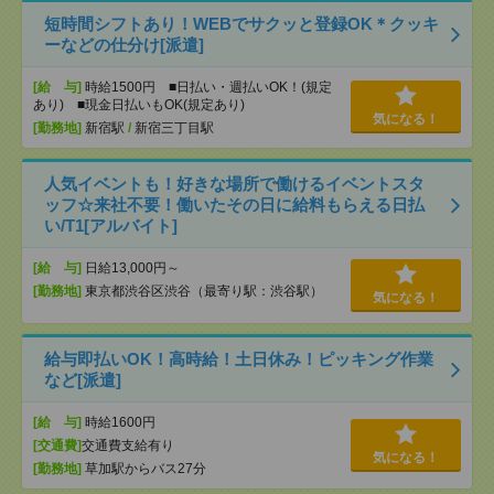
短時間シフトあり！WEBでサクッと登録OK＊クッキ
ーなどの仕分け[派遣]
[給 与]
時給1500円 ■日払い・週払いOK！(規定
あり) ■現金日払いもOK(規定あり)
気になる！
[勤務地]
新宿駅
/
新宿三丁目駅
人気イベントも！好きな場所で働けるイベントスタ
ッフ☆来社不要！働いたその日に給料もらえる日払
い/T1[アルバイト]
[給 与]
日給13,000円～
[勤務地]
東京都渋谷区渋谷（最寄り駅：渋谷駅）
気になる！
給与即払いOK！高時給！土日休み！ピッキング作業
など[派遣]
[給 与]
時給1600円
[交通費]
交通費支給有り
気になる！
[勤務地]
草加駅からバス27分