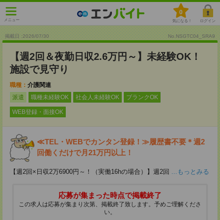
0
メニュー
気になる！
ログイン
掲載日 :2026
/
07
/
30
No.NSGTC04_SRA9
【週2回＆夜勤日収2.6万円～】未経験OK！
施設で見守り
職種：
介護関連
派遣
職種未経験OK
社会人未経験OK
ブランクOK
WEB登録・面接OK
≪TEL・WEBでカンタン登録！≫履歴書不要＊週2
回働くだけで月21万円以上！
【週2回×日収2万6900円～！（実働16hの場合）】週2回
...もっとみる
応募が集まった時点で掲載終了
この求人は応募が集まり次第、掲載終了致します。予めご理解くださ
い。