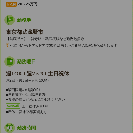
20～25万円
月収例
勤務地
東京都武蔵野市
【武蔵野市】吉祥寺駅・武蔵境駅など勤務地多数！
≪自宅からドアtoドアで30分以内！≫ご希望の勤務地を紹介します。
勤務曜日
週1OK / 週2～3 / 土日祝休
週2回（週1回～も相談OK）
■曜日固定の相談OK！
■日勤期間中は週3日勤務
■希望の曜日があればご相談ください！
土日祝休みもOK！
休日休暇
■産休・育休取得実績あり
勤務時間