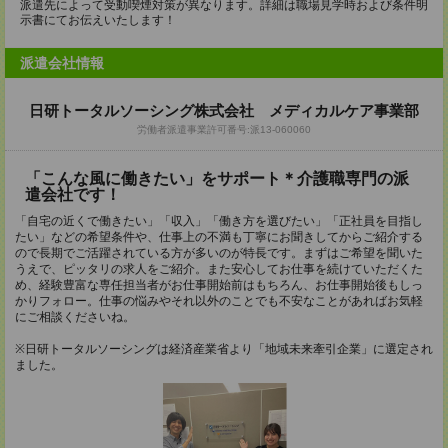
派遣先によって受動喫煙対策が異なります。詳細は職場見学時および条件明
示書にてお伝えいたします！
派遣会社情報
日研トータルソーシング株式会社 メディカルケア事業部
労働者派遣事業許可番号:派13-060060
「こんな風に働きたい」をサポート＊介護職専門の派
遣会社です！
「自宅の近くで働きたい」「収入」「働き方を選びたい」「正社員を目指し
たい」などの希望条件や、仕事上の不満も丁寧にお聞きしてからご紹介する
ので長期でご活躍されている方が多いのが特長です。まずはご希望を聞いた
うえで、ピッタリの求人をご紹介。また安心してお仕事を続けていただくた
め、経験豊富な専任担当者がお仕事開始前はもちろん、お仕事開始後もしっ
かりフォロー。仕事の悩みやそれ以外のことでも不安なことがあればお気軽
にご相談くださいね。
※日研トータルソーシングは経済産業省より「地域未来牽引企業」に選定され
ました。