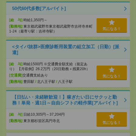
50代60代多数[アルバイト]
[給 与]
時給1,350円～
[勤務地]
東京都武蔵野市東京都武蔵野市吉祥寺本町
気になる！
1-24（最寄り駅：吉祥寺駅）
<タイパ抜群>医療診断用装置の組立加工（日勤）[派
遣]
[給 与]
時給1500円 ※交通費全額支給（規定あ
り） 【月収例】26.2万円（20日勤務＋残業20h）
[交通費]
交通費支給あり
気になる！
[勤務地]
豊田駅
/
北八王子駅
/
八王子駅
【日払い・未経験歓迎！】稼ぎたい日にサクッと勤
務！単発・週1日～自由シフトの軽作業[アルバイト]
[給 与]
日給10,305円～37,204円
[勤務地]
東京都杉並区高円寺北
気になる！