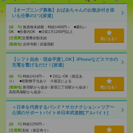
【オープニング募集】おばあちゃんのお散歩付き添
いも仕事の1つ[派遣]
[給 与]
無資格未経験：時給1400円～ ■週払い
OK ■扶養内OK ■日収1万1200円以上
[交通費]
交通費全額支給
気になる！
[勤務地]
吉祥寺駅
/
武蔵境駅
【シフト自由・現金手渡しOK】iPhoneなどスマホの
充電を繋げるだけ！[派遣]
[給 与]
時給1414円～ ▼日払いOK（規定あ
り） ■初勤務手当あり ※規定による
[勤務地]
新宿駅から徒歩
/
新宿三丁目駅から徒歩
/
気になる！
高田馬場駅から徒歩
/
…
＜日本を代表するバンド＊サカナクション＞ツアー
公演のサポートバイト＠日本武道館[アルバイト]
[給 与]
時給1250円～
[交通費]
支給（規定有り）