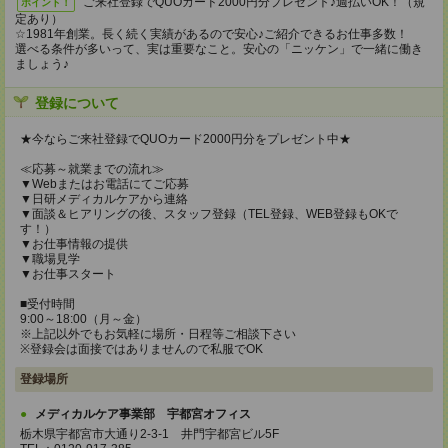
ご来社登録でQUOカード2000円分プレゼント♪週払いOK！（規
ポイント！
定あり）
☆1981年創業。長く続く実績があるので安心♪ご紹介できるお仕事多数！
選べる条件が多いって、実は重要なこと。安心の「ニッケン」で一緒に働き
ましょう♪
登録について
★今ならご来社登録でQUOカード2000円分をプレゼント中★
≪応募～就業までの流れ≫
▼Webまたはお電話にてご応募
▼日研メディカルケアから連絡
▼面談＆ヒアリングの後、スタッフ登録（TEL登録、WEB登録もOKで
す！）
▼お仕事情報の提供
▼職場見学
▼お仕事スタート
■受付時間
9:00～18:00（月～金）
※上記以外でもお気軽に場所・日程等ご相談下さい
※登録会は面接ではありませんので私服でOK
登録場所
メディカルケア事業部 宇都宮オフィス
栃木県宇都宮市大通り2-3-1 井門宇都宮ビル5F