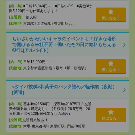
[給 与]
■日給16,840円～ ■日払いOK ■実働3時
間5,120円のお仕事あります！
[交通費]
一部支給
気になる！
[勤務地]
東京駅
/
水道橋駅
/
有楽町駅
/
…
ちいさいかわいいキャラのイベントも！好きな場所
で働ける☆来社不要！働いたその日に給料もらえる
◎/T1[アルバイト]
[給 与]
日給13,000円～
[勤務地]
東京都新宿区新宿（最寄り駅：新宿駅）
気になる！
<タイパ抜群>和菓子のパック詰め／軽作業（夜勤）
[派遣]
[給 与]
基本時給1500円・深夜時給1875円 ※交通
費全額支給（規定あり） 【月収例】28.5万円（20
日勤務＋深夜120h ※残業なしの場合）
気になる！
[交通費]
交通費支給あり
[勤務地]
木場(東京都)駅
/
東陽町駅
/
門前仲町駅