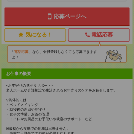
応募ページへ
気になる！
電話応募
電話応募
なら、会員登録しなくても応募できます
よ！
お仕事の概要
<お年寄りの見守りサポート>
老人ホームや介護施設で生活されるお年寄りのケアをお任せします。
▽具体的には…
・ベッドメイキング
・就寝後の巡回や見守り
・食事の準備、お薬の管理
・トイレやお風呂のお手伝いや就寝のサポート など
※最初から夜勤での勤務は出来ません。
事前に日勤帯での勤務が必要となります。