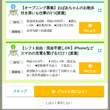
メディカルケア事業部 新宿オフィス
東京都新宿区新宿2-3-10 新宿御苑ビル6階
【オープニング募集】おばあちゃんのお散歩
TEL：0120-457-235
付き添いも仕事の1つ[派遣]
MAIL：
tenshoku@nikken-ts.jp
担当：採用担当
無資格未経験：時給1400円～ ■週払
給与
いOK ■扶養内OK ■日収1万1200円
メディカルケア事業部 立川事業所
以上
東京都立川市錦町1-12-14
吉祥寺駅 / 武蔵境駅
気になる!
勤務地
TEL：0120-934-200
MAIL：
tenshoku@nikken-ts.jp
担当：採用担当
【シフト自由・現金手渡しOK】iPhoneなど
メディカルケア事業部 町田オフィス
スマホの充電を繋げるだけ！[派遣]
東京都町田市森野1-7-23 大樹生命町田ビル6F
TEL：0120-453-285
MAIL：
tenshoku@nikken-ts.jp
時給1414円～ ▼日払いOK（規定あ
給与
担当：採用担当
り） ■初勤務手当あり ※規定によ
る
新宿駅から徒歩 / 新宿三丁目駅から徒
気になる!
メディカルケア事業部 横浜オフィス
勤務地
歩 / 高田馬場駅から徒歩 / …
神奈川県横浜市保土ケ谷区神戸町134 横浜ビジネスパークサウスタワー
2F B区画
TEL：0120-901-799
MAIL：
tenshoku@nikken-ts.jp
スキップ
どちらも気になる！
担当：採用担当
登録交通費
しばらく表示しない
★今ならご来社登録でQUOカード2000円分をプレゼント中★