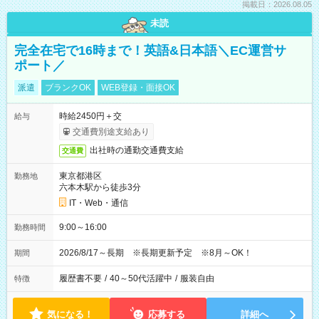
掲載日：2026.08.05
未読
完全在宅で16時まで！英語&日本語＼EC運営サ
ポート／
派遣
ブランクOK
WEB登録・面接OK
時給2450円＋交
給与
交通費別途支給あり
出社時の通勤交通費支給
交通費
東京都港区
勤務地
六本木駅から徒歩3分
IT・Web・通信
9:00～16:00
勤務時間
2026/8/17～長期 ※長期更新予定 ※8月～OK！
期間
履歴書不要
/
40～50代活躍中
/
服装自由
特徴
気になる！
応募する
詳細へ