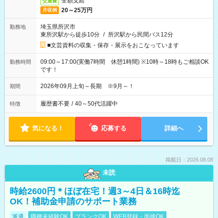
全額支給
交通費
20～25万円
月収例
埼玉県所沢市
勤務地
東所沢駅から徒歩10分
/
所沢駅から民間バス12分
■文芸資料の収集・保存・展示をおこなっています
09:00～17:00(実働7時間 休憩1時間) ※10時～18時もご相談OK
勤務時間
です！
2026年09月上旬～長期 ※9月～！
期間
履歴書不要
/
40～50代活躍中
特徴
気になる！
応募する
詳細へ
掲載日：2026.08.08
未読
時給2600円＊ほぼ在宅！週3～4日＆16時迄
OK！補助金申請のサポート業務
派遣
職種未経験OK
ブランクOK
WEB登録・面接OK