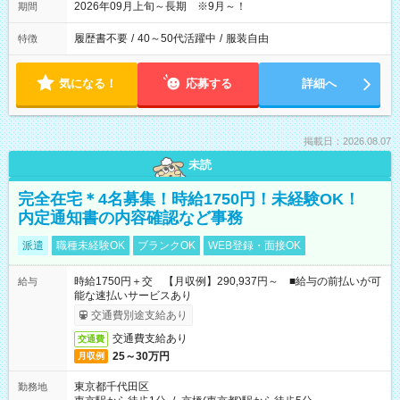
2026年09月上旬～長期 ※9月～！
期間
履歴書不要
/
40～50代活躍中
/
服装自由
特徴
気になる！
応募する
詳細へ
掲載日：2026.08.07
未読
完全在宅＊4名募集！時給1750円！未経験OK！
内定通知書の内容確認など事務
派遣
職種未経験OK
ブランクOK
WEB登録・面接OK
時給1750円＋交 【月収例】290,937円～ ■給与の前払いが可
給与
能な速払いサービスあり
交通費別途支給あり
交通費支給あり
交通費
25～30万円
月収例
東京都千代田区
勤務地