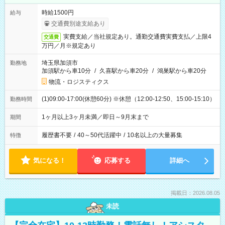
時給1500円
給与
交通費別途支給あり
実費支給／当社規定あり。通勤交通費実費支払／上限4
交通費
万円／月※規定あり
埼玉県加須市
勤務地
加須駅から車10分
/
久喜駅から車20分
/
鴻巣駅から車20分
物流・ロジスティクス
(1)09:00-17:00(休憩60分) ※休憩（12:00-12:50、15:00-15:10）
勤務時間
1ヶ月以上3ヶ月未満／即日～9月末まで
期間
履歴書不要
/
40～50代活躍中
/
10名以上の大量募集
特徴
気になる！
応募する
詳細へ
掲載日：2026.08.05
未読