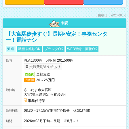
掲載日：2026.08.06
未読
【大宮駅徒歩すぐ】長期×安定！事務センタ
ー！電話ナシ
派遣
職種未経験OK
ブランクOK
WEB登録・面接OK
時給1300円 月収例 201,500円
給与
交通費別途支給あり
全額支給
交通費
20～25万円
月収例
さいたま市大宮区
勤務地
大宮(埼玉県)駅から徒歩3分
事務代行業
08:30～17:15(実働7時間45分 休憩1時間)
勤務時間
2026年08月下旬～長期 ※8月～！
期間