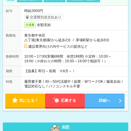
時給2600円
給与
交通費別途支給あり
全額支給
交通費
東京都中央区
勤務地
八丁堀(東京都)駅から徒歩2分
/
茅場町駅から徒歩6分
建設業界向けのAIサービスの提供など
10:00～17:00(実働6時間 休憩1時間) ※定時：10:00～
勤務時間
19:00（※終わりの時間：16:00～19:00で相談可！）
【急募】即日～長期 ※8月～！
期間
履歴書不要
/
40～50代活躍中
/
副業・WワークOK
/
服装自由
/
特徴
電話対応なし
/
パソコンスキル不要
気になる！
応募する
詳細へ
未読