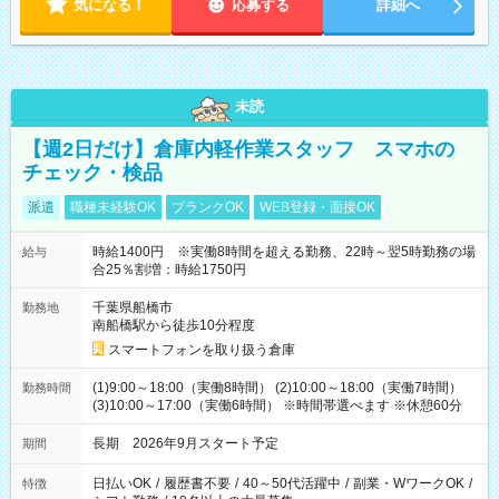
気になる！
応募する
詳細へ
未読
【週2日だけ】倉庫内軽作業スタッフ スマホの
チェック・検品
派遣
職種未経験OK
ブランクOK
WEB登録・面接OK
時給1400円 ※実働8時間を超える勤務、22時～翌5時勤務の場
給与
合25％割増：時給1750円
千葉県船橋市
勤務地
南船橋駅から徒歩10分程度
スマートフォンを取り扱う倉庫
(1)9:00～18:00（実働8時間） (2)10:00～18:00（実働7時間）
勤務時間
(3)10:00～17:00（実働6時間） ※時間帯選べます ※休憩60分
長期 2026年9月スタート予定
期間
日払いOK
/
履歴書不要
/
40～50代活躍中
/
副業・WワークOK
/
特徴