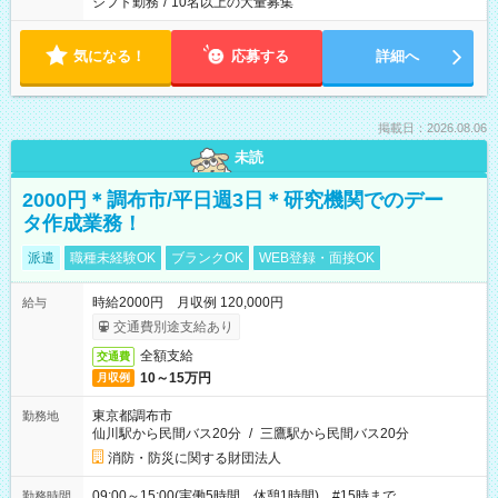
シフト勤務
/
10名以上の大量募集
気になる！
応募する
詳細へ
掲載日：2026.08.06
未読
2000円＊調布市/平日週3日＊研究機関でのデー
タ作成業務！
派遣
職種未経験OK
ブランクOK
WEB登録・面接OK
時給2000円 月収例 120,000円
給与
交通費別途支給あり
全額支給
交通費
10～15万円
月収例
東京都調布市
勤務地
仙川駅から民間バス20分
/
三鷹駅から民間バス20分
消防・防災に関する財団法人
09:00～15:00(実働5時間 休憩1時間) #15時まで
勤務時間