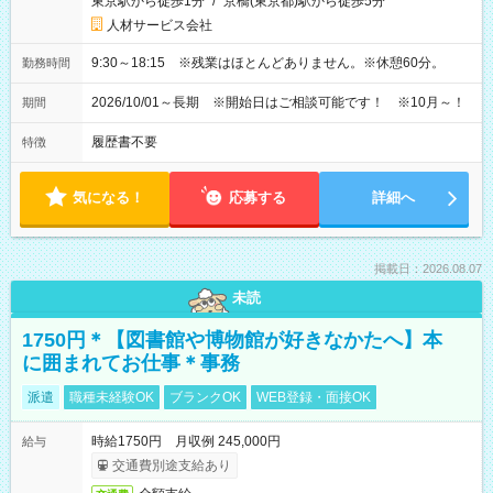
東京駅から徒歩1分
/
京橋(東京都)駅から徒歩5分
人材サービス会社
9:30～18:15 ※残業はほとんどありません。※休憩60分。
勤務時間
2026/10/01～長期 ※開始日はご相談可能です！ ※10月～！
期間
履歴書不要
特徴
気になる！
応募する
詳細へ
掲載日：2026.08.07
未読
1750円＊【図書館や博物館が好きなかたへ】本
に囲まれてお仕事＊事務
派遣
職種未経験OK
ブランクOK
WEB登録・面接OK
時給1750円 月収例 245,000円
給与
交通費別途支給あり