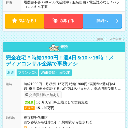
履歴書不要
/
40～50代活躍中
/
服装自由
/
電話対応なし
/
パソ
特徴
コンスキル不要
気になる！
応募する
詳細へ
掲載日：2026.08.06
未読
完全在宅＊時給1900円！週4日＆10～16時！メ
ディアコンサル企業で事務アシ
派遣
ブランクOK
WEB登録・面接OK
時給1900円 月収例 15万円 時給1900円×実働5h×週4日×4
給与
週 ※月収例を保証するものではありません。※給与即受取りサ
ービス利用可（利用条件有）
交通費別途支給あり
1ヶ月3万円を上限として実費支給
交通費
15～20万円
月収例
東京都千代田区
勤務地
四ツ谷駅から徒歩2分
/
麹町駅から徒歩13分