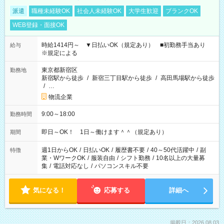
派遣
職種未経験OK
社会人未経験OK
大学生歓迎
ブランクOK
WEB登録・面接OK
時給1414円～ ▼日払いOK（規定あり） ■初勤務手当あり
給与
※規定による
東京都新宿区
勤務地
新宿駅から徒歩
/
新宿三丁目駅から徒歩
/
高田馬場駅から徒歩
/
…
物流企業
9:00～18:00
勤務時間
即日～OK！ 1日～働けます＾＾（規定あり）
期間
週1日からOK
/
日払いOK
/
履歴書不要
/
40～50代活躍中
/
副
特徴
業・WワークOK
/
服装自由
/
シフト勤務
/
10名以上の大量募
集
/
電話対応なし
/
パソコンスキル不要
気になる！
応募する
詳細へ
掲載日：2026.08.03