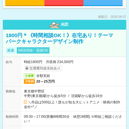
掲載日：2026.08.07
未読
1800円＊《時間相談OK！》在宅あり！テーマ
パークキャラクターデザイン制作
派遣
WEB登録・面接OK
時給1800円 月収例 234,000円
給与
交通費別途支給あり
全額支給
交通費
20～25万円
月収例
東京都中野区
勤務地
中野(東京都)駅から徒歩5分
/
沼袋駅から徒歩16分
＼作品は500以上！誰もが知る大ヒットアニメ・映画の制作
会社+*／
09:30～17:00(実働6時間30分 休憩1時間) ※時短ご相談くださ
勤務時間
い！