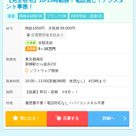
【完全在宅】10-13時勤務！電話無し！アシスタ
ント事務！
派遣
職種未経験OK
ブランクOK
WEB登録・面接OK
時給1650円 月収例 99,000円
給与
交通費別途支給あり
全額支給
交通費
5～10万円
月収例
東京都港区
勤務地
新橋駅から徒歩2分
ソフトウェア開発
10:00～13:00(実働3時間 休憩なし) #15時まで
勤務時間
【急募】即日～長期 ※8月～！
期間
履歴書不要
/
電話対応なし
/
パソコンスキル不要
特徴
気になる！
応募する
詳細へ