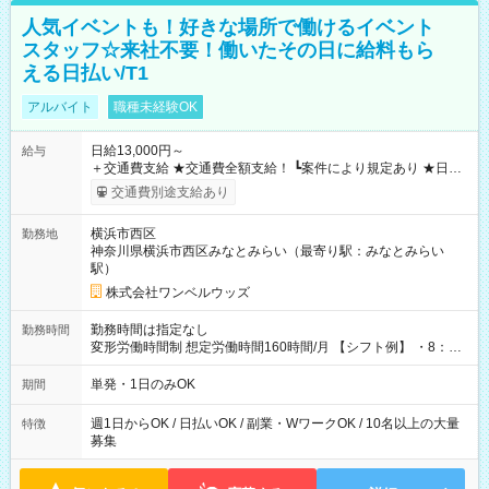
人気イベントも！好きな場所で働けるイベント
スタッフ☆来社不要！働いたその日に給料もら
える日払い/T1
アルバイト
職種未経験OK
日給13,000円～
給与
＋交通費支給 ★交通費全額支給！ ┗案件により規定あり ★日払
いOK！（規定あり） ┗働いたその日に現金GET♪ お仕事後はコ
交通費別途支給あり
ンビニATMから 日払い分を引き落とせます！ 【試用期間】試
用期間なし
横浜市西区
勤務地
神奈川県横浜市西区みなとみらい（最寄り駅：みなとみらい
駅）
株式会社ワンベルウッズ
勤務時間は指定なし
勤務時間
変形労働時間制 想定労働時間160時間/月 【シフト例】 ・8：00
～21：00
単発・1日のみOK
期間
週1日からOK / 日払いOK / 副業・WワークOK / 10名以上の大量
特徴
募集