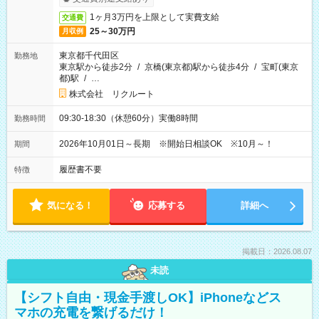
1ヶ月3万円を上限として実費支給
交通費
25～30万円
月収例
東京都千代田区
勤務地
東京駅から徒歩2分
/
京橋(東京都)駅から徒歩4分
/
宝町(東京
都)駅
/
…
株式会社 リクルート
09:30-18:30（休憩60分）実働8時間
勤務時間
2026年10月01日～長期 ※開始日相談OK ※10月～！
期間
履歴書不要
特徴
気になる！
応募する
詳細へ
掲載日：2026.08.07
未読
【シフト自由・現金手渡しOK】iPhoneなどス
マホの充電を繋げるだけ！