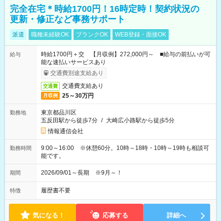
完全在宅＊時給1700円！16時定時！契約状況の
更新・修正など事務サポート
派遣
職種未経験OK
ブランクOK
WEB登録・面接OK
時給1700円＋交 【月収例】272,000円～ ■給与の前払いが可
給与
能な速払いサービスあり
交通費別途支給あり
交通費支給あり
交通費
25～30万円
月収例
東京都品川区
勤務地
五反田駅から徒歩7分
/
大崎広小路駅から徒歩5分
情報通信会社
9:00～16:00 ※休憩60分。10時～18時・10時～19時も相談可
勤務時間
能です。
2026/09/01～長期 ※9月～！
期間
履歴書不要
特徴
気になる！
応募する
詳細へ