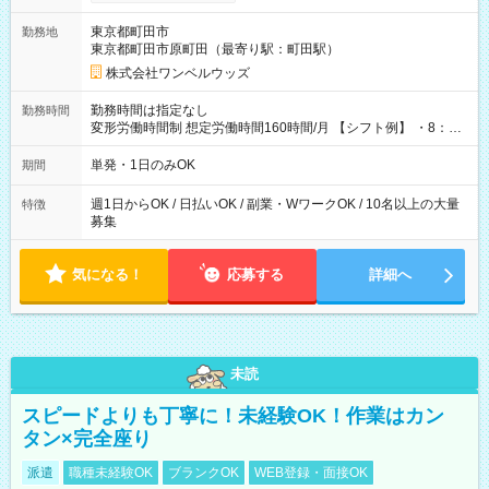
ンビニATMから 日払い分を引き落とせます！ 【試用期間】試
用期間なし
東京都町田市
勤務地
東京都町田市原町田（最寄り駅：町田駅）
株式会社ワンベルウッズ
勤務時間は指定なし
勤務時間
変形労働時間制 想定労働時間160時間/月 【シフト例】 ・8：00
～21：00
単発・1日のみOK
期間
週1日からOK / 日払いOK / 副業・WワークOK / 10名以上の大量
特徴
募集
気になる！
応募する
詳細へ
未読
スピードよりも丁寧に！未経験OK！作業はカン
タン×完全座り
派遣
職種未経験OK
ブランクOK
WEB登録・面接OK