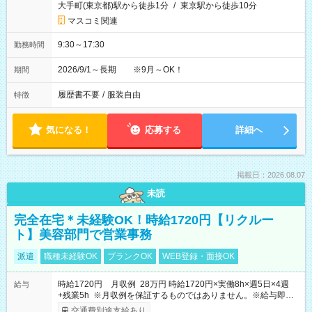
大手町(東京都)駅から徒歩1分
/
東京駅から徒歩10分
マスコミ関連
9:30～17:30
勤務時間
2026/9/1～長期 ※9月～OK！
期間
履歴書不要
/
服装自由
特徴
気になる！
応募する
詳細へ
掲載日：2026.08.07
未読
完全在宅＊未経験OK！時給1720円【リクルー
ト】美容部門で営業事務
派遣
職種未経験OK
ブランクOK
WEB登録・面接OK
時給1720円 月収例 28万円 時給1720円×実働8h×週5日×4週
給与
+残業5h ※月収例を保証するものではありません。※給与即受
取りサービス利用可（利用条件有）
交通費別途支給あり