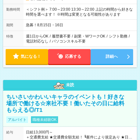
＜シフト例＞ 7:00～23:00 13:30～22:00 上記の時間から好きな
勤務時間
時間を選べます！ ※時間は変更となる可能性があります
急募！8月15日・16日
期間
週1日からOK
/
履歴書不要
/
副業・WワークOK
/
シフト勤務
/
特徴
電話対応なし
/
パソコンスキル不要
気になる！
応募する
詳細へ
未読
ちいさいかわいいキャラのイベントも！好きな
場所で働ける☆来社不要！働いたその日に給料
もらえる◎/T1
アルバイト
職種未経験OK
日給13,000円～
給与
＋交通費支給 ★交通費全額支給！ ┗案件により規定あり ★日払