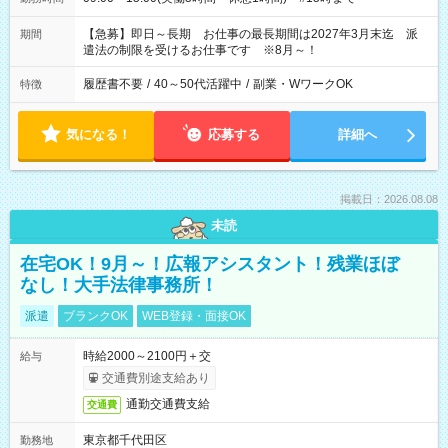
【急募】即日～長期 お仕事の最長期間は2027年3月末迄 派
期間
遣法の制限を受けるお仕事です ※8月～！
履歴書不要
/
40～50代活躍中
/
副業・WワークOK
特徴
気になる！
応募する
詳細へ
掲載日：2026.08.08
未読
在宅OK！9月～！広報アシスタント！残業ほぼ
なし！大手法律事務所！
派遣
ブランクOK
WEB登録・面接OK
時給2000～2100円＋交
給与
交通費別途支給あり
通勤交通費支給
交通費
東京都千代田区
勤務地