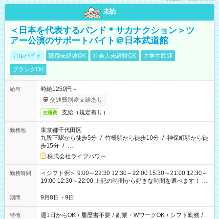
未読
＜日本を代表するバンド＊サカナクション＞ツ
アー公演のサポートバイト＠日本武道館
アルバイト
職種未経験OK
社会人未経験OK
大学生歓迎
ブランクOK
時給1250円～
給与
交通費別途支給あり
支給（規定有り）
交通費
東京都千代田区
勤務地
九段下駅から徒歩5分
/
竹橋駅から徒歩10分
/
神保町駅から徒
歩15分
/
…
株式会社ライブパワー
＜シフト例＞ 9:00～22:30 12:30～22:00 15:30～21:00 12:30～
勤務時間
19:00 12:30～22:00 上記の時間から好きな時間を選べます！ ※
時間は変更となる可能性があります
9月8日・9日
期間
週1日からOK
/
履歴書不要
/
副業・WワークOK
/
シフト勤務
/
特徴