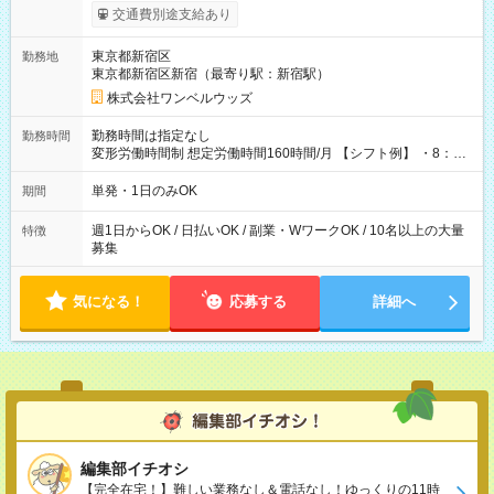
いOK！（規定あり） ┗働いたその日に現金GET♪ お仕事後はコ
交通費別途支給あり
ンビニATMから 日払い分を引き落とせます！ 【試用期間】試
用期間なし
東京都新宿区
勤務地
東京都新宿区新宿（最寄り駅：新宿駅）
株式会社ワンベルウッズ
勤務時間は指定なし
勤務時間
変形労働時間制 想定労働時間160時間/月 【シフト例】 ・8：00
～21：00
単発・1日のみOK
期間
週1日からOK / 日払いOK / 副業・WワークOK / 10名以上の大量
特徴
募集
気になる！
応募する
詳細へ
編集部イチオシ
【完全在宅！】難しい業務なし＆電話なし！ゆっくりの11時