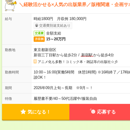
＼経験活かせる×人気の出版業界／版権関連・企画サ
時給1800円 月収例 180,000円
給与
交通費別途支給あり
全額支給
交通費
15～20万円
月収例
東京都新宿区
勤務地
新宿三丁目駅から徒歩2分
/
新宿駅
から徒歩4分
アニメ化も多数！コミック本・雑誌等の出版社☆彡
10:00～16:00(実働5時間 休憩1時間) ※16時終了／
勤務時間
談OK！
2026年09月上旬～長期 ※9月～！
期間
履歴書不要
/
40～50代活躍中
/
服装自由
特徴
気になる！
応募する