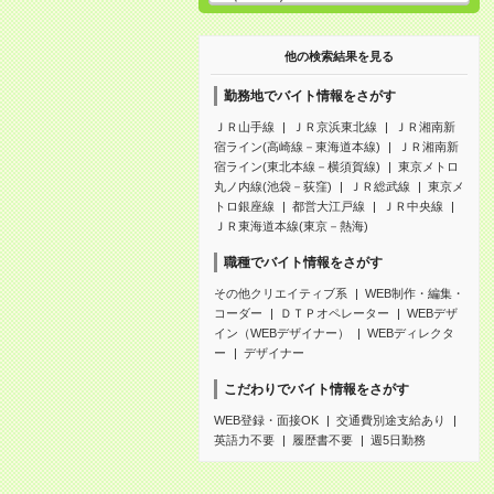
他の検索結果を見る
勤務地でバイト情報をさがす
ＪＲ山手線
ＪＲ京浜東北線
ＪＲ湘南新
宿ライン(高崎線－東海道本線)
ＪＲ湘南新
宿ライン(東北本線－横須賀線)
東京メトロ
丸ノ内線(池袋－荻窪)
ＪＲ総武線
東京メ
トロ銀座線
都営大江戸線
ＪＲ中央線
ＪＲ東海道本線(東京－熱海)
職種でバイト情報をさがす
その他クリエイティブ系
WEB制作・編集・
コーダー
ＤＴＰオペレーター
WEBデザ
イン（WEBデザイナー）
WEBディレクタ
ー
デザイナー
こだわりでバイト情報をさがす
WEB登録・面接OK
交通費別途支給あり
英語力不要
履歴書不要
週5日勤務