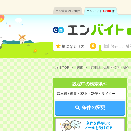
エン派遣
71570
件
エン バイト
82182
件
0
気になるリスト
保存した希
バイトTOP
関東
京王線の編集・校正・制作
設定中の検索条件
京王線 / 編集・校正・制作・ライター
条件の変更
条件を保存して
メールを受け取る