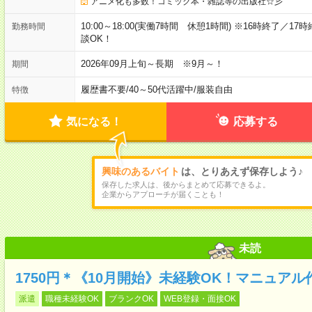
アニメ化も多数！コミック本・雑誌等の出版社☆彡
10:00～18:00(実働7時間 休憩1時間) ※16時終了／
勤務時間
談OK！
2026年09月上旬～長期 ※9月～！
期間
履歴書不要
/
40～50代活躍中
/
服装自由
特徴
気になる！
応募する
興味のあるバイト
は、とりあえず保存しよう♪
保存した求人は、後からまとめて応募できるよ。
企業からアプローチが届くことも！
未読
1750円＊《10月開始》未経験OK！マニュア
派遣
職種未経験OK
ブランクOK
WEB登録・面接OK