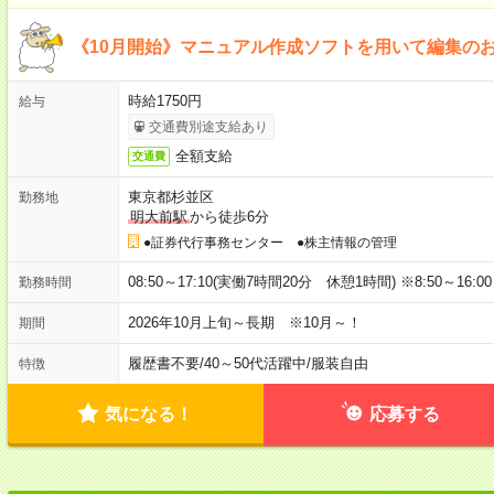
《10月開始》マニュアル作成ソフトを用いて編集の
時給1750円
給与
交通費別途支給あり
全額支給
交通費
東京都杉並区
勤務地
明大前駅
から徒歩6分
●証券代行事務センター ●株主情報の管理
08:50～17:10(実働7時間20分 休憩1時間) ※8:50～16:
勤務時間
2026年10月上旬～長期 ※10月～！
期間
履歴書不要
/
40～50代活躍中
/
服装自由
特徴
気になる！
応募する