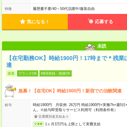
履歴書不要
/
40～50代活躍中
/
服装自由
特徴
気になる！
応募する
未読
【在宅勤務OK】時給1900円！17時まで＊残
連
派遣
ブランクOK
WEB登録・面接OK
急募！【在宅OK】時給1900円！新宿での治験関連
時給1900円 月収例 26万円 時給1900円×実働7h×
給与
ん。※給与即受取りサービス利用可（利用条件有）
交通費別途支給あり
1ヶ月3万円を上限として実費支給
交通費