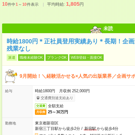
1,805
10
平均時給:
円
件中
1
～
10
件表示
未読
時給1800円＊正社員登用実績あり＊長期！企
残業なし
派遣
職種未経験OK
ブランクOK
WEB登録・面接OK
9月開始！＼経験活かせる×人気の出版業界／企画サポ
時給1800円 月収例 252,000円
給与
交通費別途支給あり
全額支給
交通費
25～30万円
月収例
東京都新宿区
勤務地
新宿三丁目駅から徒歩2分
/
新宿駅
から徒歩4分