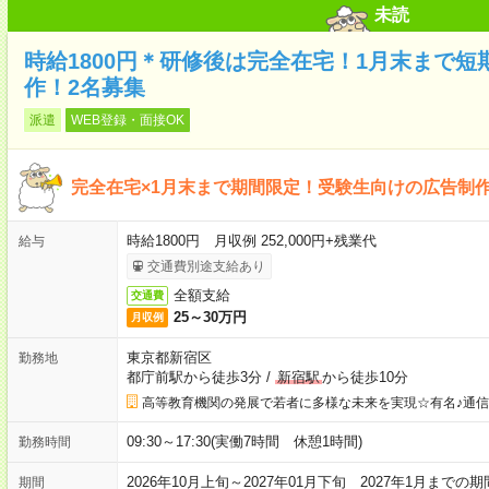
未読
時給1800円＊研修後は完全在宅！1月末まで
作！2名募集
派遣
WEB登録・面接OK
完全在宅×1月末まで期間限定！受験生向けの広告制
時給1800円 月収例 252,000円+残業代
給与
交通費別途支給あり
全額支給
交通費
25～30万円
月収例
東京都新宿区
勤務地
都庁前駅から徒歩3分
/
新宿駅
から徒歩10分
高等教育機関の発展で若者に多様な未来を実現☆有名♪通
09:30～17:30(実働7時間 休憩1時間)
勤務時間
2026年10月上旬～2027年01月下旬 2027年1月までの
期間