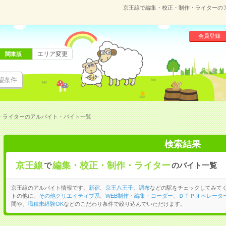
京王線で編集・校正・制作・ライターの
会員登録
エリア変更
関東版
望条件
・ライターのアルバイト・バイト一覧
検索結果
京王線
編集・校正・制作・ライター
で
のバイト一覧
京王線のアルバイト情報です。
新宿
、
京王八王子
、
調布
などの駅をチェックしてみて
トの他に、
その他クリエイティブ系
、
WEB制作・編集・コーダー
、
ＤＴＰオペレータ
間や、
職種未経験OK
などのこだわり条件で絞り込んでいただけます。