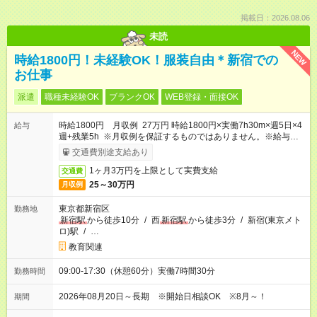
掲載日：2026.08.06
未読
NEW
時給1800円！未経験OK！服装自由＊新宿での
お仕事
派遣
職種未経験OK
ブランクOK
WEB登録・面接OK
時給1800円 月収例 27万円 時給1800円×実働7h30m×週5日×4
給与
週+残業5h ※月収例を保証するものではありません。※給与即受
取りサービス利用可（利用条件有）
交通費別途支給あり
1ヶ月3万円を上限として実費支給
交通費
25～30万円
月収例
東京都新宿区
勤務地
新宿駅
から徒歩10分
/
西
新宿駅
から徒歩3分
/
新宿(東京メト
ロ)駅
/
…
教育関連
09:00-17:30（休憩60分）実働7時間30分
勤務時間
2026年08月20日～長期 ※開始日相談OK ※8月～！
期間