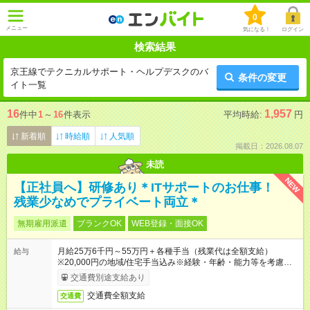
0
メニュー
気になる！
ログイン
検索結果
京王線でテクニカルサポート・ヘルプデスクのバ
条件の変更
イト一覧
16
1,957
件中
1
～
16
件表示
平均時給:
円
新着順
時給順
人気順
掲載日：2026.08.07
未読
NEW
【正社員へ】研修あり＊ITサポートのお仕事！
残業少なめでプライベート両立＊
無期雇用派遣
ブランクOK
WEB登録・面接OK
月給25万6千円～55万円＋各種手当（残業代は全額支給）
給与
※20,000円の地域/住宅手当込み※経験・年齢・能力等を考慮し
て加給・優遇します。★同一就業先で1年以上継続したら月1万
交通費別途支給あり
円の継続手当支給
交通費全額支給
交通費