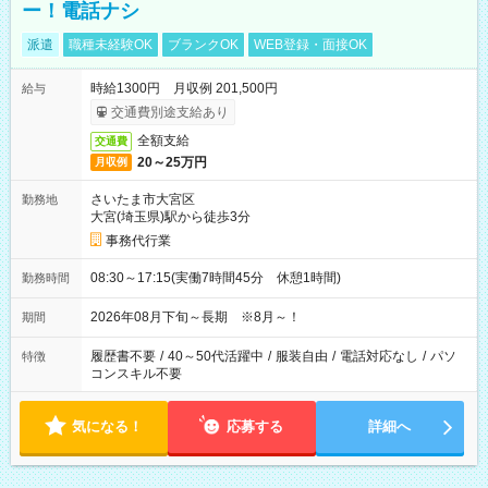
ー！電話ナシ
派遣
職種未経験OK
ブランクOK
WEB登録・面接OK
時給1300円 月収例 201,500円
給与
交通費別途支給あり
全額支給
交通費
20～25万円
月収例
さいたま市大宮区
勤務地
大宮(埼玉県)駅から徒歩3分
事務代行業
08:30～17:15(実働7時間45分 休憩1時間)
勤務時間
2026年08月下旬～長期 ※8月～！
期間
履歴書不要
/
40～50代活躍中
/
服装自由
/
電話対応なし
/
パソ
特徴
コンスキル不要
気になる！
応募する
詳細へ