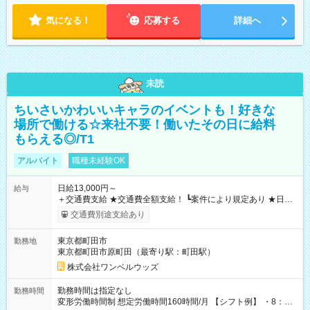
気になる！
応募する
詳細へ
未読
ちいさいかわいいキャラのイベントも！好きな
場所で働ける☆来社不要！働いたその日に給料
もらえる◎/T1
アルバイト
職種未経験OK
日給13,000円～
給与
＋交通費支給 ★交通費全額支給！ ┗案件により規定あり ★日払
いOK！（規定あり） ┗働いたその日に現金GET♪ お仕事後はコ
交通費別途支給あり
ンビニATMから 日払い分を引き落とせます！ 【試用期間】試
用期間なし
東京都町田市
勤務地
東京都町田市原町田（最寄り駅：町田駅）
株式会社ワンベルウッズ
勤務時間は指定なし
勤務時間
変形労働時間制 想定労働時間160時間/月 【シフト例】 ・8：00