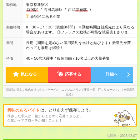
東京都新宿区
勤務地
新宿駅
/
高田馬場駅
/
西武
新宿駅
/
…
新宿区にある企業
8：30～17：30（実働8時間） ※勤務時間は就業先により異なる
勤務時間
場合があります。 ◎フレックス勤務が可能な就業先もありま
す。 ◎今よりもさらに働きやすい環境をつくるべく、 働き方
改革に全社をあげて取り組んでいます。
長期（期間を定めない雇用契約を当社と結びます）派遣先が変
期間
わっても雇用は継続！
40～50代活躍中
/
服装自由
/
10名以上の大量募集
特徴
気になる！
応募する
詳細へ
掲載元企業名
株式会社スタッフサービス エンジニアリング事業本部 ITソリューション（無期雇用
派遣）
興味のあるバイト
は、とりあえず保存しよう♪
保存した求人は、後からまとめて応募できるよ。
企業からアプローチが届くことも！
掲載日：2026.08.07