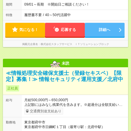
09/01～長期 ※開始日ご相談ください！
期間
履歴書不要
/
40～50代活躍中
特徴
気になる！
応募する
詳細へ
掲載元企業名
株式会社スタッフサービス ＩＴソリューションブロック
未読
≪情報処理安全確保支援士（登録セキスペ）【限
定】募集！≫ 情報セキュリティ運用支援／北府中
正社員
月給500,000円～650,000円
給与
上記額にはみなし残業代を含みます。※超過分は全額支給いたし
ます。 みなし残業代 73,175円 ～ 100,547円／月 みなし残業時
交通費別途支給あり
間 30時間／月 上記額には固定残業代30時間分、73,175円～
100,547円分を含み、超過分は全額支給します。 ※交通費は別途
東京都府中市
勤務地
全額支給します。 【試用期間】試用期間あり 試用期間の長さ：
東京都府中市日鋼町１丁目（最寄り駅：北府中駅）
6ヶ月 ※ 雇用形態と給与に、本採用時と異なる部分があります。