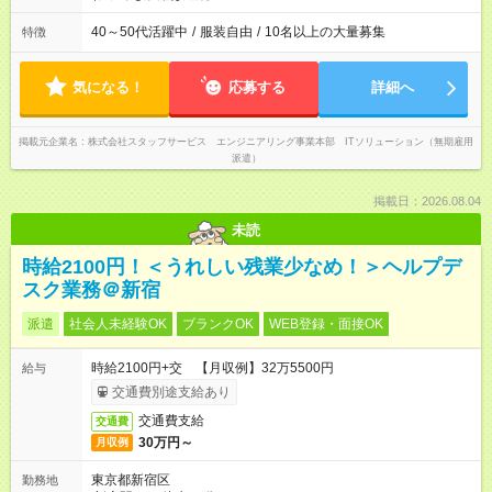
40～50代活躍中
/
服装自由
/
10名以上の大量募集
特徴
気になる！
応募する
詳細へ
掲載元企業名
株式会社スタッフサービス エンジニアリング事業本部 ITソリューション（無期雇用
派遣）
掲載日：2026.08.04
未読
時給2100円！＜うれしい残業少なめ！＞ヘルプデ
スク業務＠新宿
派遣
社会人未経験OK
ブランクOK
WEB登録・面接OK
時給2100円+交 【月収例】32万5500円
給与
交通費別途支給あり
交通費支給
交通費
30万円～
月収例
東京都新宿区
勤務地