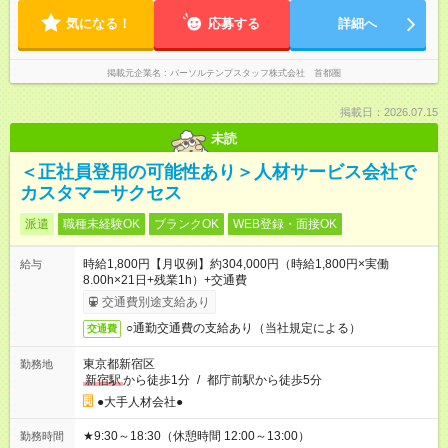
気になる！
応募する
詳細へ
掲載元企業名
パーソルテンプスタッフ株式会社 首都圏
掲載日：2026.07.15
未読
＜正社員登用の可能性あり＞人材サービス会社で
カスタマーサクセス
派遣
職種未経験OK
ブランクOK
WEB登録・面接OK
時給1,800円【月収例】約304,000円（時給1,800円×実働
給与
8.00h×21日+残業1h）+交通費
交通費別途支給あり
○通勤交通費の支給あり（当社規定による）
交通費
東京都新宿区
勤務地
新宿駅
から徒歩1分
/
都庁前駅から徒歩5分
●大手人材会社●
★9:30～18:30（休憩時間 12:00～13:00）
勤務時間