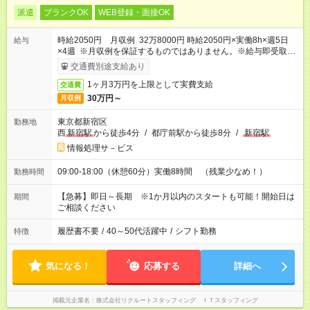
派遣
ブランクOK
WEB登録・面接OK
時給2050円 月収例 32万8000円 時給2050円×実働8h×週5日
給与
×4週 ※月収例を保証するものではありません。※給与即受取り
サービス利用可（利用条件有）
交通費別途支給あり
1ヶ月3万円を上限として実費支給
交通費
30万円～
月収例
東京都新宿区
勤務地
西
新宿駅
から徒歩4分
/
都庁前駅から徒歩8分
/
新宿駅
情報処理サ－ビス
09:00-18:00（休憩60分）実働8時間 （残業少なめ！）
勤務時間
【急募】即日～長期 ※1か月以内のスタートも可能！開始日は
期間
ご相談ください
履歴書不要
/
40～50代活躍中
/
シフト勤務
特徴
気になる！
応募する
詳細へ
掲載元企業名
株式会社リクルートスタッフィング ＩＴスタッフィング