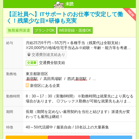
未読
NEW
【正社員へ】ITサポートのお仕事で安定して働
く！残業少な目×研修も充実
無期雇用派遣
ブランクOK
WEB登録・面接OK
月給25万6千円～55万円＋各種手当（残業代は全額支給）
給与
※20,000円の地域/住宅手当込み※経験・年齢・能力等を考慮し
て加給・優遇します。★同一就業先で1年以上継続したら月1万
交通費別途支給あり
円の継続手当支給
交通費全額支給
交通費
東京都新宿区
勤務地
新宿駅
/
高田馬場駅
/
西武
新宿駅
/
…
新宿区にある企業
8：30～17：30（実働8時間） ※勤務時間は就業先により異なる
勤務時間
場合があります。 ◎フレックス勤務が可能な就業先もありま
す。 ◎今よりもさらに働きやすい環境をつくるべく、 働き方
改革に全社をあげて取り組んでいます。
長期（期間を定めない雇用契約を当社と結びます）派遣先が変
期間
わっても雇用は継続！
40～50代活躍中
/
服装自由
/
10名以上の大量募集
特徴