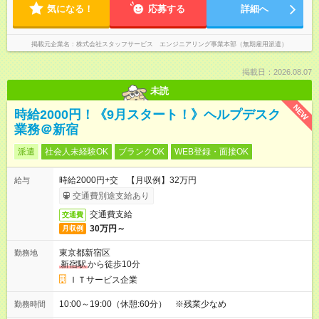
気になる！
応募する
詳細へ
掲載元企業名
株式会社スタッフサービス エンジニアリング事業本部（無期雇用派遣）
掲載日：2026.08.07
未読
NEW
時給2000円！《9月スタート！》ヘルプデスク
業務＠新宿
派遣
社会人未経験OK
ブランクOK
WEB登録・面接OK
時給2000円+交 【月収例】32万円
給与
交通費別途支給あり
交通費支給
交通費
30万円～
月収例
東京都新宿区
勤務地
新宿駅
から徒歩10分
ＩＴサービス企業
10:00～19:00（休憩:60分） ※残業少なめ
勤務時間