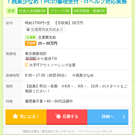
！残業少なめ！PCの修理受付・ITヘルプ対応業務
派遣
社会人未経験OK
ブランクOK
WEB登録・面接OK
時給1750円+交 【月収例】28万円
給与
交通費別途支給あり
交通費支給
交通費
25～30万円
月収例
東京都新宿区
勤務地
新宿駅
から徒歩7分
大手ITアウトソーシング企業
8:30～17:30（休憩:60分） ※残業少なめ
勤務時間
【急募】即日～長期 ※8月～、9月～、10月～のスタートもご
期間
相談ください！
履歴書不要
/
40～50代活躍中
特徴
気になる！
応募する
詳細へ
掲載元企業名
株式会社スタッフサービス ＩＴソリューションブロック