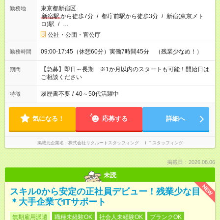
東京都新宿区
勤務地
新宿駅
から徒歩7分
/
都庁前駅から徒歩3分
/
新宿(東京メト
ロ)駅
/
…
公社・公団・官公庁
09:00-17:45（休憩60分）実働7時間45分 （残業少なめ！）
勤務時間
【急募】即日～長期 ※1か月以内のスタートも可能！開始日は
期間
ご相談ください
履歴書不要
/
40～50代活躍中
特徴
気になる！
応募する
詳細へ
掲載元企業名
株式会社リクルートスタッフィング ＩＴスタッフィング
掲載日：2026.08.06
未読
NEW
スキル0から安定の正社員デビュー！残業少な目
＊大手企業でITサポート
無期雇用派遣
職種未経験OK
社会人未経験OK
ブランクOK