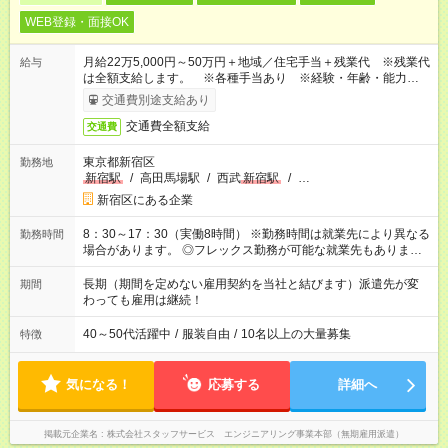
WEB登録・面接OK
月給22万5,000円～50万円＋地域／住宅手当＋残業代 ※残業代
給与
は全額支給します。 ※各種手当あり ※経験・年齢・能力等を
考慮して加給・優遇します。
交通費別途支給あり
交通費全額支給
交通費
東京都新宿区
勤務地
新宿駅
/
高田馬場駅
/
西武
新宿駅
/
…
新宿区にある企業
8：30～17：30（実働8時間） ※勤務時間は就業先により異なる
勤務時間
場合があります。 ◎フレックス勤務が可能な就業先もありま
す。 ◎今よりもさらに働きやすい環境をつくるべく、 働き方
改革に全社をあげて取り組んでいます。
長期（期間を定めない雇用契約を当社と結びます）派遣先が変
期間
わっても雇用は継続！
40～50代活躍中
/
服装自由
/
10名以上の大量募集
特徴
気になる！
応募する
詳細へ
掲載元企業名
株式会社スタッフサービス エンジニアリング事業本部（無期雇用派遣）