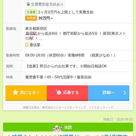
サービス利用可（利用条件有）
交通費別途支給あり
1ヶ月3万円を上限として実費支給
交通費
30万円～
月収例
東京都新宿区
勤務地
新宿駅
から徒歩8分
/
都庁前駅から徒歩5分
/
新宿(東京メト
ロ)駅
/
…
通信業
09:00-18:00（休憩60分）実働8時間 （残業少なめ！）
勤務時間
【急募】即日からのお仕事です。※開始日相談OK
期間
履歴書不要
/
40～50代活躍中
/
服装自由
特徴
気になる！
応募する
詳細へ
掲載元企業名
株式会社リクルートスタッフィング ＩＴスタッフィング
掲載日：2026.08.02
未読