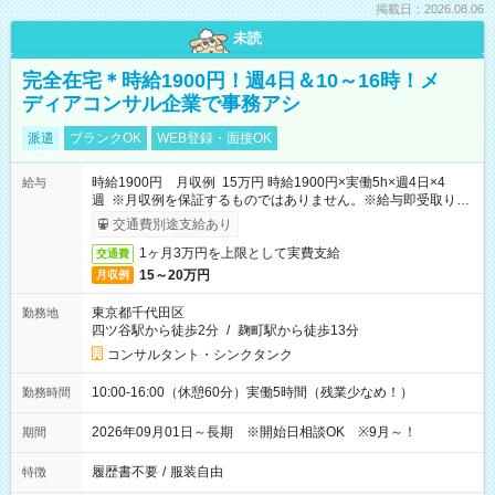
掲載日：2026.08.06
未読
完全在宅＊時給1900円！週4日＆10～16時！メ
ディアコンサル企業で事務アシ
派遣
ブランクOK
WEB登録・面接OK
時給1900円 月収例 15万円 時給1900円×実働5h×週4日×4
給与
週 ※月収例を保証するものではありません。※給与即受取りサ
ービス利用可（利用条件有）
交通費別途支給あり
1ヶ月3万円を上限として実費支給
交通費
15～20万円
月収例
東京都千代田区
勤務地
四ツ谷駅から徒歩2分
/
麹町駅から徒歩13分
コンサルタント・シンクタンク
10:00-16:00（休憩60分）実働5時間（残業少なめ！）
勤務時間
2026年09月01日～長期 ※開始日相談OK ※9月～！
期間
履歴書不要
/
服装自由
特徴