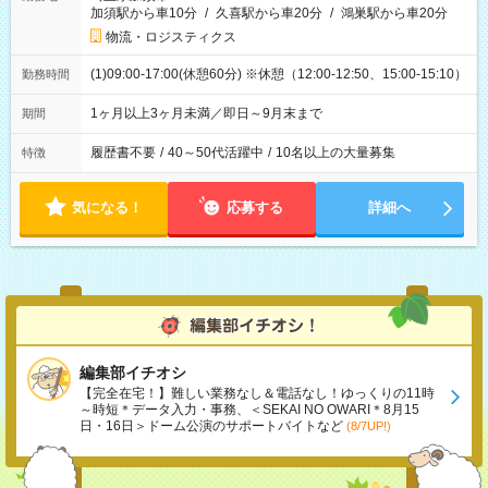
加須駅から車10分
/
久喜駅から車20分
/
鴻巣駅から車20分
物流・ロジスティクス
(1)09:00-17:00(休憩60分) ※休憩（12:00-12:50、15:00-15:10）
勤務時間
1ヶ月以上3ヶ月未満／即日～9月末まで
期間
履歴書不要
/
40～50代活躍中
/
10名以上の大量募集
特徴
気になる！
応募する
詳細へ
編集部イチオシ
【完全在宅！】難しい業務なし＆電話なし！ゆっくりの11時
～時短＊データ入力・事務、＜SEKAI NO OWARI＊8月15
日・16日＞ドーム公演のサポートバイトなど
(8/7UP!)