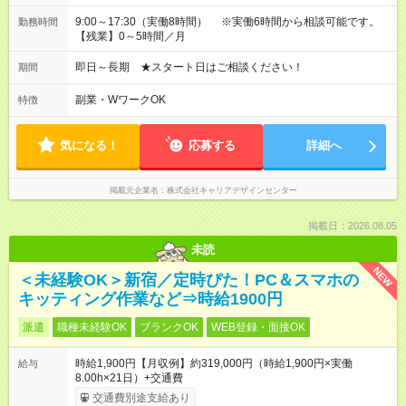
9:00～17:30（実働8時間） ※実働6時間から相談可能です。
勤務時間
【残業】0～5時間／月
即日～長期 ★スタート日はご相談ください！
期間
副業・WワークOK
特徴
気になる！
応募する
詳細へ
掲載元企業名
株式会社キャリアデザインセンター
掲載日：2026.08.05
未読
NEW
＜未経験OK＞新宿／定時ぴた！PC＆スマホの
キッティング作業など⇒時給1900円
派遣
職種未経験OK
ブランクOK
WEB登録・面接OK
時給1,900円【月収例】約319,000円（時給1,900円×実働
給与
8.00h×21日）+交通費
交通費別途支給あり