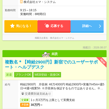
雇用形態：中途採用（契約社員） 給与：月給 450,000
株式会社エマ・システム
円 ～ 585,000円 上記額にはみなし残業代を含みます。※超過分
は全額支給いたします。 みなし残業代 73,175円 ～ 100,547円／
9:15～18:15
勤務時間
月 みなし残業時間 30時間／月 ※交通費は別途全額支給します。
実働時間：8時間/日
企業年金基金には試用期間終了後に加入いたします。
気になる！
応募する
詳細へ
掲載元企業名
株式会社エマ・システム
掲載日：2026.08.07
未読
NEW
複数名＊【時給2900円】新宿でのユーザーサポ
ート・ヘルプデスク
派遣
ブランクOK
WEB登録・面接OK
時給2900円 月収例 46万4000円 時給2900円×実働7h45m×週5
給与
日×4週+残業5h ※月収例を保証するものではありません。※給
与即受取りサービス利用可（利用条件有）
交通費別途支給あり
1ヶ月3万円を上限として実費支給
交通費
30万円～
月収例