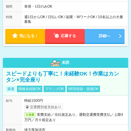
～21：00
単発・1日のみOK
期間
週1日からOK / 日払いOK / 副業・WワークOK / 10名以上の大量
特徴
募集
気になる！
応募する
詳細へ
未読
スピードよりも丁寧に！未経験OK！作業はカン
タン×完全座り
派遣
職種未経験OK
ブランクOK
WEB登録・面接OK
時給1500円
給与
交通費別途支給あり
実費支給／当社規定あり。通勤交通費実費支払／上限4
交通費
万円／月※規定あり
埼玉県加須市
勤務地