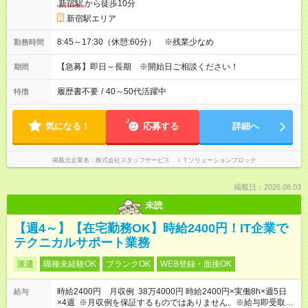
新宿駅
から徒歩10分
新宿駅エリア
8:45～17:30（休憩:60分） ※残業少なめ
勤務時間
【急募】即日～長期 ※開始日ご相談ください！
期間
履歴書不要
/
40～50代活躍中
特徴
気になる！
応募する
詳細へ
掲載元企業名
株式会社スタッフサービス ＩＴソリューションブロック
掲載日：2026.08.03
未読
【週4～】【在宅勤務OK】時給2400円！IT企業で
テクニカルサポート業務
派遣
職種未経験OK
ブランクOK
WEB登録・面接OK
時給2400円 月収例 38万4000円 時給2400円×実働8h×週5日
給与
×4週 ※月収例を保証するものではありません。※給与即受取り