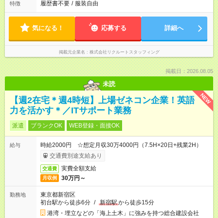
履歴書不要
/
服装自由
特徴
気になる！
応募する
詳細へ
掲載元企業名
株式会社リクルートスタッフィング
掲載日：2026.08.05
未読
NEW
【週2在宅＊週4時短】上場ゼネコン企業！英語
力を活かす＊／ITサポート業務
派遣
ブランクOK
WEB登録・面接OK
時給2000円 ☆想定月収30万4000円（7.5H×20日+残業2H）
給与
交通費別途支給あり
実費全額支給
交通費
30万円～
月収例
東京都新宿区
勤務地
初台駅から徒歩6分
/
新宿駅
から徒歩15分
港湾・埋立などの「海上土木」に強みを持つ総合建設会社