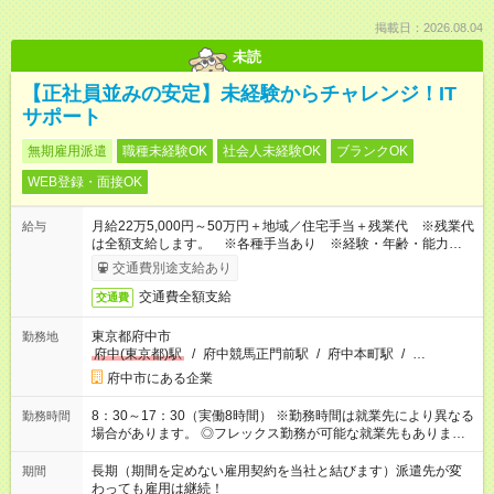
掲載日：2026.08.04
未読
【正社員並みの安定】未経験からチャレンジ！IT
サポート
無期雇用派遣
職種未経験OK
社会人未経験OK
ブランクOK
WEB登録・面接OK
月給22万5,000円～50万円＋地域／住宅手当＋残業代 ※残業代
給与
は全額支給します。 ※各種手当あり ※経験・年齢・能力等を
考慮して加給・優遇します。
交通費別途支給あり
交通費全額支給
交通費
東京都府中市
勤務地
府中(東京都)駅
/
府中競馬正門前駅
/
府中本町駅
/
…
府中市にある企業
8：30～17：30（実働8時間） ※勤務時間は就業先により異なる
勤務時間
場合があります。 ◎フレックス勤務が可能な就業先もありま
す。 ◎今よりもさらに働きやすい環境をつくるべく、 働き方
改革に全社をあげて取り組んでいます。
長期（期間を定めない雇用契約を当社と結びます）派遣先が変
期間
わっても雇用は継続！