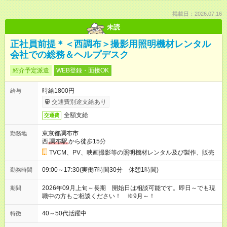
掲載日：2026.07.16
未読
正社員前提＊＜西調布＞撮影用照明機材レンタル
会社での総務＆ヘルプデスク
紹介予定派遣
WEB登録・面接OK
時給1800円
給与
交通費別途支給あり
全額支給
交通費
東京都調布市
勤務地
西
調布駅
から徒歩15分
TVCM、PV、映画撮影等の照明機材レンタル及び製作、販売
09:00～17:30(実働7時間30分 休憩1時間)
勤務時間
2026年09月上旬～長期 開始日は相談可能です。即日～でも現
期間
職中の方もご相談ください！ ※9月～！
40～50代活躍中
特徴