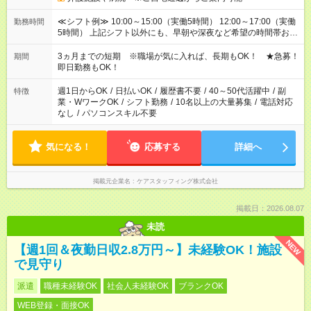
≪シフト例≫ 10:00～15:00（実働5時間） 12:00～17:00（実働
勤務時間
5時間） 上記シフト以外にも、早朝や深夜など希望の時間帯お聞
かせください！ 事前に担当からヒアリングもしますので、ご安
心ください！
3ヵ月までの短期 ※職場が気に入れば、長期もOK！ ★急募！
期間
即日勤務もOK！
週1日からOK
/
日払いOK
/
履歴書不要
/
40～50代活躍中
/
副
特徴
業・WワークOK
/
シフト勤務
/
10名以上の大量募集
/
電話対応
なし
/
パソコンスキル不要
気になる！
応募する
詳細へ
掲載元企業名
ケアスタッフィング株式会社
掲載日：2026.08.07
未読
NEW
【週1回＆夜勤日収2.8万円～】未経験OK！施設
で見守り
派遣
職種未経験OK
社会人未経験OK
ブランクOK
WEB登録・面接OK