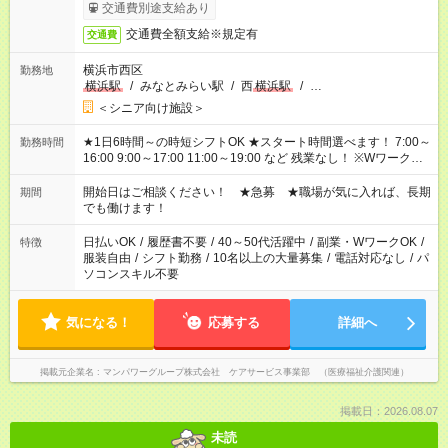
完了次第のお支払いとなります。
交通費別途支給あり
交通費全額支給※規定有
交通費
横浜市西区
勤務地
横浜駅
/
みなとみらい駅
/
西
横浜駅
/
…
＜シニア向け施設＞
★1日6時間～の時短シフトOK ★スタート時間選べます！ 7:00～
勤務時間
16:00 9:00～17:00 11:00～19:00 など 残業なし！ ※Wワークの
場合、他のお仕事と合わせ週40時間超の就業はご案内できませ
ん ※法令に基づき、週20時間以上勤務は社会保険への加入対象
開始日はご相談ください！ ★急募 ★職場が気に入れば、長期
期間
となります ※労働者派遣法（日雇い派遣の原則禁止）により、
でも働けます！
短時間・短期間の就業はご案内が難しい場合があります
日払いOK
/
履歴書不要
/
40～50代活躍中
/
副業・WワークOK
/
特徴
服装自由
/
シフト勤務
/
10名以上の大量募集
/
電話対応なし
/
パ
ソコンスキル不要
気になる！
応募する
詳細へ
掲載元企業名
マンパワーグループ株式会社 ケアサービス事業部 （医療福祉介護関連）
掲載日：2026.08.07
未読