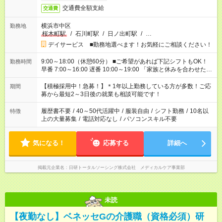
交通費全額支給
交通費
横浜市中区
勤務地
桜木町駅
/
石川町駅
/
日ノ出町駅
/
…
デイサービス ■勤務地選べます！お気軽にご相談ください！
9:00～18:00（休憩60分） ■ご希望があれば下記シフトもOK！
勤務時間
早番 7:00～16:00 遅番 10:00～19:00 「家族と休みを合わせた
い」 「余裕を持って夕飯の準備がしたい」 「できれば残業はし
たくない」 など、ご希望を教えてくださいね。 ※Wワーク希望
【積極採用中！急募！】＊1年以上勤務している方が多数！ご応
期間
の方へ 今ご覧のお仕事で希望する勤務時間と、もう1つのお仕事
募から最短2～3日後の就業も相談可能です！
の勤務時間。 合計で週40時間を超える場合は応募できません。
履歴書不要
/
40～50代活躍中
/
服装自由
/
シフト勤務
/
10名以
特徴
上の大量募集
/
電話対応なし
/
パソコンスキル不要
気になる！
応募する
詳細へ
掲載元企業名
日研トータルソーシング株式会社 メディカルケア事業部
未読
【夜勤なし】ベネッセGの介護職（資格必須）研