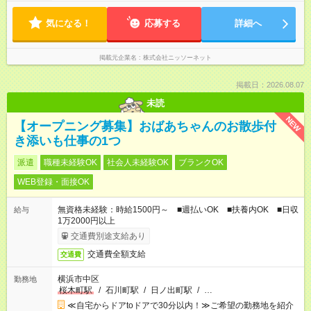
気になる！
応募する
詳細へ
掲載元企業名
株式会社ニッソーネット
掲載日：2026.08.07
未読
NEW
【オープニング募集】おばあちゃんのお散歩付
き添いも仕事の1つ
派遣
職種未経験OK
社会人未経験OK
ブランクOK
WEB登録・面接OK
無資格未経験：時給1500円～ ■週払いOK ■扶養内OK ■日収
給与
1万2000円以上
交通費別途支給あり
交通費全額支給
交通費
横浜市中区
勤務地
桜木町駅
/
石川町駅
/
日ノ出町駅
/
…
≪自宅からドアtoドアで30分以内！≫ご希望の勤務地を紹介