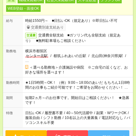
派遣
職種未経験OK
社会人未経験OK
大学生歓迎
ブランクOK
WEB登録・面接OK
時給1550円～ ■日払いOK（規定あり）※即日払い不可
給与
交通費別途支給あり
交通費全額支給 ■ガソリン代も全額支給（規定あ
交通費
り） ■無料駐車場もご相談ください
横浜市都筑区
勤務地
センター北駅
/
都筑ふれあいの丘駅
/
北山田(神奈川県)駅
/
…
＜選べる勤務地＞介護施設や病院 ※ご自宅の近くなど、お
好きな場所を選べます！
★1日5時間～OK！ （例）9:00～18:00のあいだ もちろん1日8時
勤務時間
間のお仕事もご紹介可能です！ご希望をお聞かせください！ ※
週最低15時間以上の勤務が必要です
短期2ヵ月～のお仕事です。開始日はご相談ください！ ★急募
期間
です！
日払いOK
/
履歴書不要
/
40～50代活躍中
/
副業・WワークOK
/
特徴
服装自由
/
シフト勤務
/
10名以上の大量募集
/
電話対応なし
/
パ
ソコンスキル不要