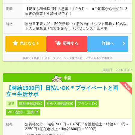
い」 「余裕を持って夕飯の準備がしたい」 「できれば残業はし
たくない」 など、ご希望を教えてくださいね。 ※Wワーク希望
【現在も積極採用中！急募！】2カ月～ ■ご応募から最短2～3
期間
の方へ 今ご覧のお仕事で希望する勤務時間と、もう1つのお仕事
日後の就業も相談可能です！
の勤務時間。 合計で週40時間を超える場合は応募できません。
履歴書不要
/
40～50代活躍中
/
服装自由
/
シフト勤務
/
10名以
特徴
上の大量募集
/
電話対応なし
/
パソコンスキル不要
気になる！
応募する
詳細へ
掲載元企業名
日研トータルソーシング株式会社 メディカルケア事業部
掲載日：2026.08.07
未読
NEW
【時給1500円】日払いOK＊プライベートと両
立⇒生活サポ
派遣
職種未経験OK
社会人未経験OK
ブランクOK
WEB登録・面接OK
無資格の方：時給1500円～1875円 / 介護福祉士：時給1800円～
給与
2250円 / 初任者以上：時給1600円～2000円