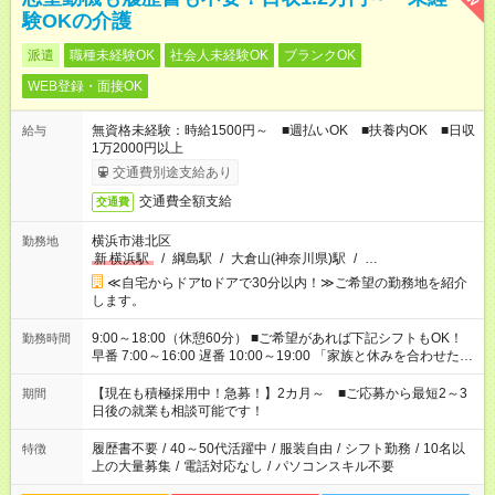
験OKの介護
派遣
職種未経験OK
社会人未経験OK
ブランクOK
WEB登録・面接OK
無資格未経験：時給1500円～ ■週払いOK ■扶養内OK ■日収
給与
1万2000円以上
交通費別途支給あり
交通費全額支給
交通費
横浜市港北区
勤務地
新
横浜駅
/
綱島駅
/
大倉山(神奈川県)駅
/
…
≪自宅からドアtoドアで30分以内！≫ご希望の勤務地を紹介
します。
9:00～18:00（休憩60分） ■ご希望があれば下記シフトもOK！
勤務時間
早番 7:00～16:00 遅番 10:00～19:00 「家族と休みを合わせた
い」 「余裕を持って夕飯の準備がしたい」 「できれば残業はし
たくない」 など、ご希望を教えてくださいね。 ※Wワーク希望
【現在も積極採用中！急募！】2カ月～ ■ご応募から最短2～3
期間
の方へ 今ご覧のお仕事で希望する勤務時間と、もう1つのお仕事
日後の就業も相談可能です！
の勤務時間。 合計で週40時間を超える場合は応募できません。
履歴書不要
/
40～50代活躍中
/
服装自由
/
シフト勤務
/
10名以
特徴
上の大量募集
/
電話対応なし
/
パソコンスキル不要