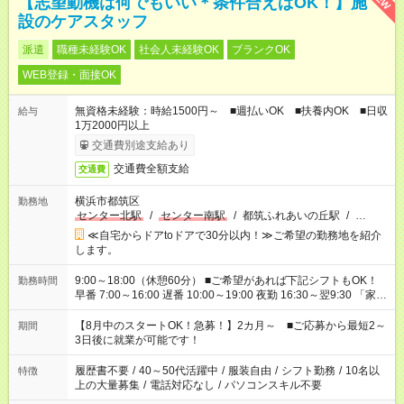
【志望動機は何でもいい＊条件合えばOK！】施
設のケアスタッフ
派遣
職種未経験OK
社会人未経験OK
ブランクOK
WEB登録・面接OK
無資格未経験：時給1500円～ ■週払いOK ■扶養内OK ■日収
給与
1万2000円以上
交通費別途支給あり
交通費全額支給
交通費
横浜市都筑区
勤務地
センター北駅
/
センター南駅
/
都筑ふれあいの丘駅
/
…
≪自宅からドアtoドアで30分以内！≫ご希望の勤務地を紹介
します。
9:00～18:00（休憩60分） ■ご希望があれば下記シフトもOK！
勤務時間
早番 7:00～16:00 遅番 10:00～19:00 夜勤 16:30～翌9:30 「家族
と休みを合わせたい」 「余裕を持って夕飯の準備がしたい」
「できれば残業はしたくない」 など、ご希望を教えてください
【8月中のスタートOK！急募！】2カ月～ ■ご応募から最短2～
期間
ね。 ※Wワーク希望の方へ 今ご覧のお仕事で希望する勤務時間
3日後に就業が可能です！
と、もう1つのお仕事の勤務時間。 合計で週40時間を超える場
合は応募できません。
履歴書不要
/
40～50代活躍中
/
服装自由
/
シフト勤務
/
10名以
特徴
上の大量募集
/
電話対応なし
/
パソコンスキル不要