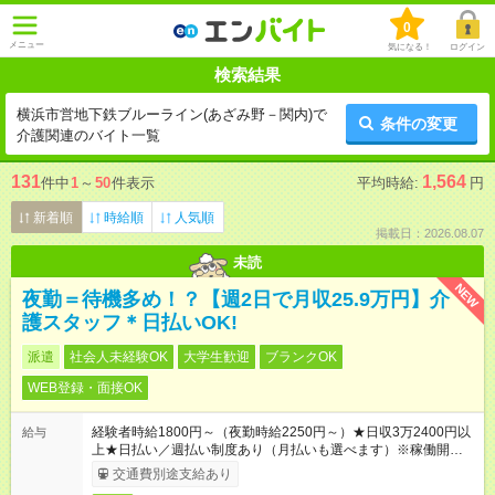
0
メニュー
気になる！
ログイン
検索結果
横浜市営地下鉄ブルーライン(あざみ野－関内)で
条件の変更
介護関連のバイト一覧
131
1,564
件中
1
～
50
件表示
平均時給:
円
新着順
時給順
人気順
掲載日：2026.08.07
未読
NEW
夜勤＝待機多め！？【週2日で月収25.9万円】介
護スタッフ＊日払いOK!
派遣
社会人未経験OK
大学生歓迎
ブランクOK
WEB登録・面接OK
経験者時給1800円～（夜勤時給2250円～）★日収3万2400円以
給与
上★日払い／週払い制度あり（月払いも選べます）※稼働開始時
は手続き完了次第のお支払いとなります。
交通費別途支給あり