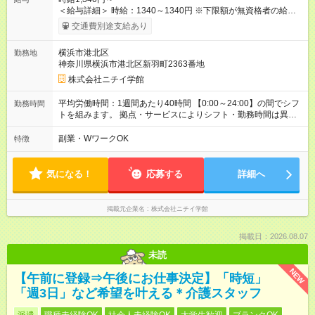
＜給与詳細＞ 時給：1340～1340円 ※下限額が無資格者の給与
です。 【試用期間】試用期間あり 試用期間の長さ：3ヶ月 雇用
交通費別途支給あり
形態、給与は本採用時と同じです。
横浜市港北区
勤務地
神奈川県横浜市港北区新羽町2363番地
株式会社ニチイ学館
平均労働時間：1週間あたり40時間 【0:00～24:00】の間でシフ
勤務時間
トを組みます。 拠点・サービスによりシフト・勤務時間は異な
ります。 ＜シフト例＞ 早番：7:30～16:30 日勤：9:00～18:00
遅番：10:30～19:30 夜勤：16:30～翌9:30 ※上記は一例です。
副業・WワークOK
特徴
※勤務日数や時間帯はご相談ください。 平均労働時間：1週間あ
たり40時間 【0:00～24:00】の間でシフトを組みます。 拠点・
サービスによりシフト・勤務時間は異なります。 ＜シフト例＞
気になる！
応募する
詳細へ
早番：7:30～16:30 日勤：9:00～18:00 遅番：10:30～19:30 夜
勤：16:30～翌9:30 ※上記は一例です。 ※勤務日数や時間帯はご
相談ください。
掲載元企業名
株式会社ニチイ学館
掲載日：2026.08.07
未読
NEW
【午前に登録⇒午後にお仕事決定】「時短」
「週3日」など希望を叶える＊介護スタッフ