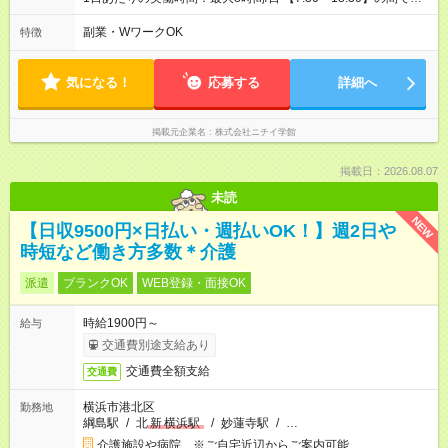
相談（拠点・サービスによる） ＜シフト例＞ 8:00～13:00（午
前中心） 9:00～16:00（日中のみ） 8:00～17:00（フルタイム）
副業・WワークOK
特徴
16:30～18:00（夕方のみ） 上記は一例です 短時間勤務や扶養内
での調整、Wワークも可（拠点・サービスによる）
気になる！
応募する
詳細へ
掲載元企業名
株式会社ニチイ学館
掲載日：2026.08.07
未読
NEW
【日収9500円×日払い・週払いOK！】週2日や
時短など働き方多数＊介護
派遣
ブランクOK
WEB登録・面接OK
時給1900円～
給与
交通費別途支給あり
交通費全額支給
交通費
横浜市港北区
勤務地
綱島駅
/
北
新
横浜駅
/
妙蓮寺駅
/
…
介護施設や病院 ※ご自宅近辺からご案内可能