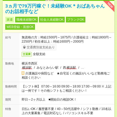
NEW
3ヵ月で79万円稼ぐ！未経験OK＊おばあちゃん
のお話相手など
派遣
職種未経験OK
社会人未経験OK
ブランクOK
WEB登録・面接OK
無資格の方：時給1500円～1875円 / 介護福祉士：時給1800円～
給与
2250円 / 初任者以上：時給1600円～2000円
交通費別途支給あり
全額支給
交通費
横浜市西区
勤務地
横浜駅
/
みなとみらい駅
/
西
横浜駅
/
…
介護施設や病院など ★自宅近くの施設がいいなど勤務地ご
相談ください
【シフト例】 07:00～16:00 09:00～18:00 17:00～09:00 ※ 上記
勤務時間
は一例です！その他シフトもご相談ください！
即日～2ヶ月以上 ■開始日の相談OK！
期間
日払いOK
/
履歴書不要
/
40～50代活躍中
/
シフト勤務
/
10名以
特徴
上の大量募集
/
電話対応なし
/
パソコンスキル不要