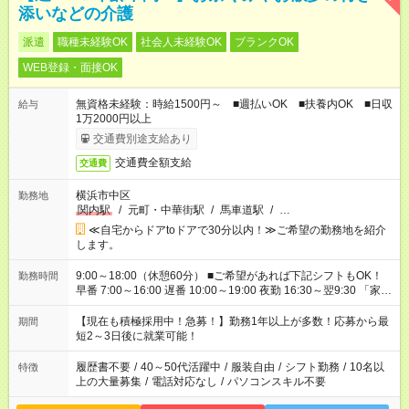
添いなどの介護
派遣
職種未経験OK
社会人未経験OK
ブランクOK
WEB登録・面接OK
無資格未経験：時給1500円～ ■週払いOK ■扶養内OK ■日収
給与
1万2000円以上
交通費別途支給あり
交通費全額支給
交通費
横浜市中区
勤務地
関内駅
/
元町・中華街駅
/
馬車道駅
/
…
≪自宅からドアtoドアで30分以内！≫ご希望の勤務地を紹介
します。
9:00～18:00（休憩60分） ■ご希望があれば下記シフトもOK！
勤務時間
早番 7:00～16:00 遅番 10:00～19:00 夜勤 16:30～翌9:30 「家族
と休みを合わせたい」 「余裕を持って夕飯の準備がしたい」
「できれば残業はしたくない」 など、ご希望を教えてください
【現在も積極採用中！急募！】勤務1年以上が多数！応募から最
期間
ね。 ※Wワーク希望の方へ 今ご覧のお仕事で希望する勤務時間
短2～3日後に就業可能！
と、もう1つのお仕事の勤務時間。 合計で週40時間を超える場
合は応募できません。
履歴書不要
/
40～50代活躍中
/
服装自由
/
シフト勤務
/
10名以
特徴
上の大量募集
/
電話対応なし
/
パソコンスキル不要