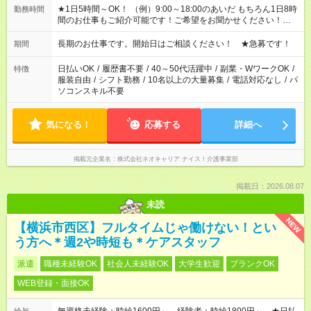
★1日5時間～OK！ （例）9:00～18:00のあいだ もちろん1日8時
勤務時間
間のお仕事もご紹介可能です！ご希望をお聞かせください！★家
庭の都合でお休みが必要な場合も遠慮なくご相談ください。 ※
週最低15時間以上の勤務が必要です
長期のお仕事です。開始日はご相談ください！ ★急募です！
期間
日払いOK
/
履歴書不要
/
40～50代活躍中
/
副業・WワークOK
/
特徴
服装自由
/
シフト勤務
/
10名以上の大量募集
/
電話対応なし
/
パ
ソコンスキル不要
気になる！
応募する
詳細へ
掲載元企業名
株式会社ネオキャリア ナイス！介護事業部
掲載日：2026.08.07
未読
NEW
【横浜市西区】フルタイムじゃ働けない！とい
う方へ＊週2や時短も＊ケアスタッフ
派遣
職種未経験OK
社会人未経験OK
大学生歓迎
ブランクOK
WEB登録・面接OK