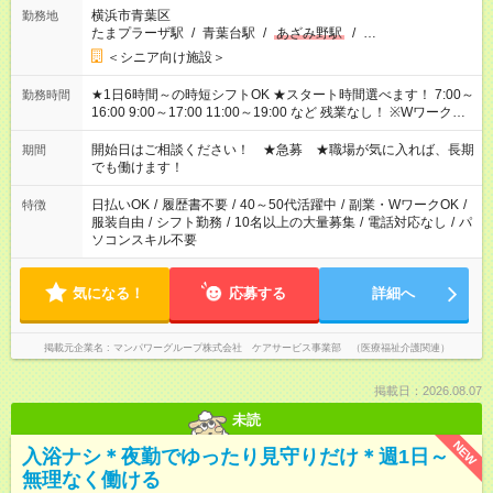
横浜市青葉区
勤務地
たまプラーザ駅
/
青葉台駅
/
あざみ野駅
/
…
＜シニア向け施設＞
★1日6時間～の時短シフトOK ★スタート時間選べます！ 7:00～
勤務時間
16:00 9:00～17:00 11:00～19:00 など 残業なし！ ※Wワークの
場合、他のお仕事と合わせ週40時間超の就業はご案内できませ
ん ※法令に基づき、週20時間以上勤務は社会保険への加入対象
開始日はご相談ください！ ★急募 ★職場が気に入れば、長期
期間
となります ※労働者派遣法（日雇い派遣の原則禁止）により、
でも働けます！
短時間・短期間の就業はご案内が難しい場合があります
日払いOK
/
履歴書不要
/
40～50代活躍中
/
副業・WワークOK
/
特徴
服装自由
/
シフト勤務
/
10名以上の大量募集
/
電話対応なし
/
パ
ソコンスキル不要
気になる！
応募する
詳細へ
掲載元企業名
マンパワーグループ株式会社 ケアサービス事業部 （医療福祉介護関連）
掲載日：2026.08.07
未読
NEW
入浴ナシ＊夜勤でゆったり見守りだけ＊週1日～
無理なく働ける