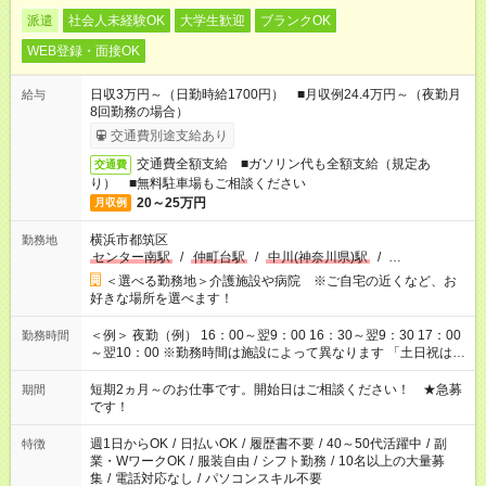
派遣
社会人未経験OK
大学生歓迎
ブランクOK
WEB登録・面接OK
日収3万円～（日勤時給1700円） ■月収例24.4万円～（夜勤月
給与
8回勤務の場合）
交通費別途支給あり
交通費全額支給 ■ガソリン代も全額支給（規定あ
交通費
り） ■無料駐車場もご相談ください
20～25万円
月収例
横浜市都筑区
勤務地
センター南駅
/
仲町台駅
/
中川(神奈川県)駅
/
…
＜選べる勤務地＞介護施設や病院 ※ご自宅の近くなど、お
好きな場所を選べます！
＜例＞ 夜勤（例） 16：00～翌9：00 16：30～翌9：30 17：00
勤務時間
～翌10：00 ※勤務時間は施設によって異なります 「土日祝は休
みたい」 「しっかり稼ぎたい」 「もう少し遅い時間から始めた
い」など ご希望にあったお仕事をご案内いたします。 ※未経験
短期2ヵ月～のお仕事です。開始日はご相談ください！ ★急募
期間
の方の場合は1～2ヶ月間は日中での仕事を経験いただき、 お
です！
仕事に慣れてからの夜勤になります。 ★家庭の都合でお休みが
必要な場合も遠慮なくご相談ください。
週1日からOK
/
日払いOK
/
履歴書不要
/
40～50代活躍中
/
副
特徴
業・WワークOK
/
服装自由
/
シフト勤務
/
10名以上の大量募
集
/
電話対応なし
/
パソコンスキル不要