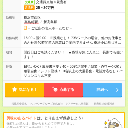
交通費支給※規定有
交通費
25～30万円
月収例
横浜市西区
勤務地
高島町駅
/
新高島駅
＜ご近所の老人ホームなど＞
16:00～翌9:00 ※残業なし！ ※Wワークの場合、他のお仕事と
勤務時間
合わせ週40時間超の就業はご案内できません ※法令に基づき、
週20時間以上勤務は社会保険への加入対象となります ※労働者
派遣法（日雇い派遣の原則禁止）により、短時間・短期間の就
開始日はご相談ください！ ★職場が気に入れば、長期でも働け
期間
業はご案内が難しい場合があります
ます！
日払いOK
/
履歴書不要
/
40～50代活躍中
/
副業・WワークOK
/
特徴
服装自由
/
シフト勤務
/
10名以上の大量募集
/
電話対応なし
/
パ
ソコンスキル不要
気になる！
応募する
詳細へ
掲載元企業名
マンパワーグループ株式会社 ケアサービス事業部 （医療福祉介護関連）
興味のあるバイト
は、とりあえず保存しよう♪
保存した求人は、後からまとめて応募できるよ。
企業からアプローチが届くことも！