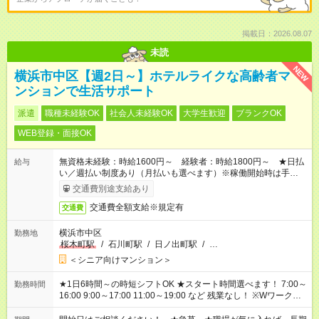
掲載日：2026.08.07
未読
NEW
横浜市中区【週2日～】ホテルライクな高齢者マ
ンションで生活サポート
派遣
職種未経験OK
社会人未経験OK
大学生歓迎
ブランクOK
WEB登録・面接OK
無資格未経験：時給1600円～ 経験者：時給1800円～ ★日払
給与
い／週払い制度あり（月払いも選べます）※稼働開始時は手続き
完了次第のお支払いとなります。
交通費別途支給あり
交通費全額支給※規定有
交通費
横浜市中区
勤務地
桜木町駅
/
石川町駅
/
日ノ出町駅
/
…
＜シニア向けマンション＞
★1日6時間～の時短シフトOK ★スタート時間選べます！ 7:00～
勤務時間
16:00 9:00～17:00 11:00～19:00 など 残業なし！ ※Wワークの
場合、他のお仕事と合わせ週40時間超の就業はご案内できませ
ん ※法令に基づき、週20時間以上勤務は社会保険への加入対象