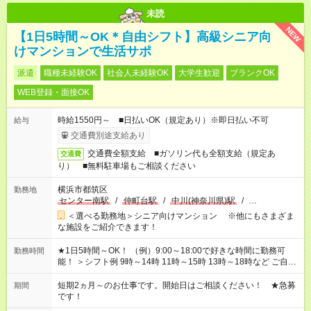
未読
NEW
【1日5時間～OK＊自由シフト】高級シニア向
けマンションで生活サポ
派遣
職種未経験OK
社会人未経験OK
大学生歓迎
ブランクOK
WEB登録・面接OK
時給1550円～ ■日払いOK（規定あり）※即日払い不可
給与
交通費別途支給あり
交通費全額支給 ■ガソリン代も全額支給（規定あ
交通費
り） ■無料駐車場もご相談ください
横浜市都筑区
勤務地
センター南駅
/
仲町台駅
/
中川(神奈川県)駅
/
…
＜選べる勤務地＞シニア向けマンション ※他にもさまざま
な施設をご紹介できます！
★1日5時間～OK！ （例）9:00～18:00で好きな時間に勤務可
勤務時間
能！ ＞シフト例 9時～14時 11時～15時 13時～18時など ご自身
のご都合に合わせて勤務時間をご相談ください！ ★家庭の都合
でお休みや時間の調整が必要な場合も遠慮なくご相談くださ
短期2ヵ月～のお仕事です。開始日はご相談ください！ ★急募
期間
い。
です！