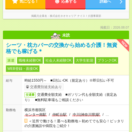
気になる！
応募する
詳細へ
掲載元企業名
株式会社ネオキャリア ナイス！介護事業部
掲載日：2026.08.07
未読
NEW
シーツ・枕カバーの交換から始める介護！無資
格でも稼げる＊
派遣
職種未経験OK
社会人未経験OK
大学生歓迎
ブランクOK
WEB登録・面接OK
時給1550円～ ■日払いOK（規定あり）※即日払い不可
給与
交通費別途支給あり
交通費全額支給 ■ガソリン代も全額支給（規定あ
交通費
り） ■無料駐車場もご相談ください
横浜市都筑区
勤務地
センター南駅
/
仲町台駅
/
中川(神奈川県)駅
/
…
＜近所で働ける！選べる勤務地＞初めてでも安心！ピッタリ
の介護施設や病院をご紹介！