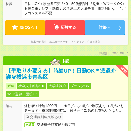
日払いOK
/
履歴書不要
/
40～50代活躍中
/
副業・WワークOK
/
特徴
服装自由
/
シフト勤務
/
10名以上の大量募集
/
電話対応なし
/
パ
ソコンスキル不要
気になる！
応募する
詳細へ
掲載元企業名
株式会社ネオキャリア ナイス！介護事業部
掲載日：2026.08.07
未読
NEW
【手取りを変える】時給UP！日勤OK＊派遣介
護＠横浜市青葉区
派遣
社会人未経験OK
大学生歓迎
ブランクOK
WEB登録・面接OK
経験者：時給1800円～ ★日払い／週払い制度あり（月払いも
給与
選べます）※稼働開始時は手続き完了次第のお支払いとなりま
す。
交通費別途支給あり
交通費全額支給※規定有
交通費