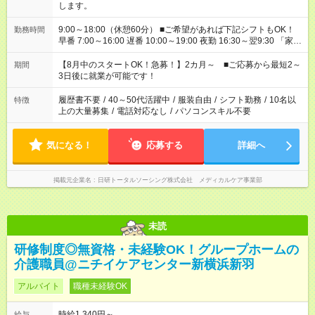
します。
9:00～18:00（休憩60分） ■ご希望があれば下記シフトもOK！
勤務時間
早番 7:00～16:00 遅番 10:00～19:00 夜勤 16:30～翌9:30 「家族
と休みを合わせたい」 「余裕を持って夕飯の準備がしたい」
「できれば残業はしたくない」 など、ご希望を教えてください
【8月中のスタートOK！急募！】2カ月～ ■ご応募から最短2～
期間
ね。 ※Wワーク希望の方へ 今ご覧のお仕事で希望する勤務時間
3日後に就業が可能です！
と、もう1つのお仕事の勤務時間。 合計で週40時間を超える場
合は応募できません。
履歴書不要
/
40～50代活躍中
/
服装自由
/
シフト勤務
/
10名以
特徴
上の大量募集
/
電話対応なし
/
パソコンスキル不要
気になる！
応募する
詳細へ
掲載元企業名
日研トータルソーシング株式会社 メディカルケア事業部
未読
研修制度◎無資格・未経験OK！グループホームの
介護職員@ニチイケアセンター新横浜新羽
アルバイト
職種未経験OK
時給1,340円～
給与