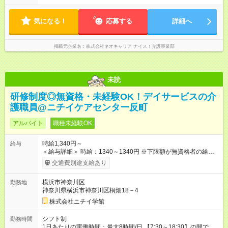
気になる！
応募する
詳細へ
掲載元企業名
株式会社ネオキャリア ナイス！介護事業部
未読
研修制度◎無資格・未経験OK！デイサービスの介
護職員@ニチイケアセンター反町
アルバイト
職種未経験OK
時給1,340円～
給与
＜給与詳細＞ 時給：1340～1340円 ※下限額が無資格者の給与
です。 【試用期間】試用期間あり 試用期間の長さ：3ヶ月 雇用
交通費別途支給あり
形態、給与は本採用時と同じです。
横浜市神奈川区
勤務地
神奈川県横浜市神奈川区桐畑18－4
株式会社ニチイ学館
シフト制
勤務時間
1日あたりの実働時間：最大8時間/日 【7:30～18:30】の間で応