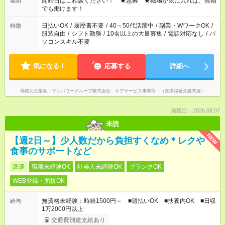
開始日はご相談ください！ ★急募 ★職場が気に入れば、長期
期間
となります ※労働者派遣法（日雇い派遣の原則禁止）により、
でも働けます！
短時間・短期間の就業はご案内が難しい場合があります
日払いOK
/
履歴書不要
/
40～50代活躍中
/
副業・WワークOK
/
特徴
服装自由
/
シフト勤務
/
10名以上の大量募集
/
電話対応なし
/
パ
ソコンスキル不要
気になる！
応募する
詳細へ
掲載元企業名
マンパワーグループ株式会社 ケアサービス事業部 （医療福祉介護関連）
掲載日：2026.08.07
未読
NEW
【週2日～】少人数だから負担すくなめ＊レクや
食事のサポートなど
派遣
職種未経験OK
社会人未経験OK
ブランクOK
WEB登録・面接OK
無資格未経験：時給1500円～ ■週払いOK ■扶養内OK ■日収
給与
1万2000円以上
交通費別途支給あり