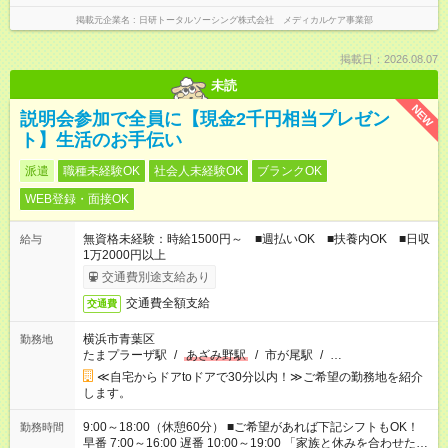
掲載元企業名
日研トータルソーシング株式会社 メディカルケア事業部
掲載日：2026.08.07
未読
NEW
説明会参加で全員に【現金2千円相当プレゼン
ト】生活のお手伝い
派遣
職種未経験OK
社会人未経験OK
ブランクOK
WEB登録・面接OK
無資格未経験：時給1500円～ ■週払いOK ■扶養内OK ■日収
給与
1万2000円以上
交通費別途支給あり
交通費全額支給
交通費
横浜市青葉区
勤務地
たまプラーザ駅
/
あざみ野駅
/
市が尾駅
/
…
≪自宅からドアtoドアで30分以内！≫ご希望の勤務地を紹介
します。
9:00～18:00（休憩60分） ■ご希望があれば下記シフトもOK！
勤務時間
早番 7:00～16:00 遅番 10:00～19:00 「家族と休みを合わせた