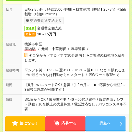
日収2.8万円：時給1500円×8h＋残業割増（時給1.25×8h）+深夜
給与
割増（時給0.25×5h）
交通費別途支給あり
交通費全額支給
交通費
10～15万円
月収例
横浜市中区
勤務地
関内駅
/
元町・中華街駅
/
馬車道駅
/
…
≪自宅からドアtoドアで30分以内！≫ご希望の勤務地を紹介
します。
▽シフト例 ・16:30～翌9:30 ・16:30～翌10:30など ※慣れるま
勤務時間
での最初のうちは日勤からのスタート！ ※Wワーク希望の方へ
今ご覧のお仕事で希望する勤務時間と、もう1つのお仕事の勤務
時間。 合計で週40時間を超える場合は応募できません。
【8月中のスタートOK！急募！】2カ月～ ■ご応募から最短2～
期間
3日後に就業が可能です！
週1日からOK
/
履歴書不要
/
40～50代活躍中
/
服装自由
/
シフ
特徴
ト勤務
/
10名以上の大量募集
/
電話対応なし
/
パソコンスキル不
要
気になる！
応募する
詳細へ