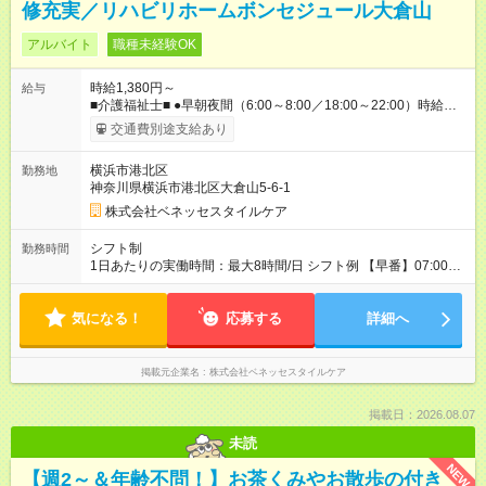
修充実／リハビリホームボンセジュール大倉山
アルバイト
職種未経験OK
時給1,380円～
給与
■介護福祉士■ ●早朝夜間（6:00～8:00／18:00～22:00）時給：
1580円～ ●日中帯（8:00～18:00）時給：1480円～ ■初任者研修
交通費別途支給あり
■ ●早朝夜間（6:00～8:00／18:00～22:00）時給：1480円～ ●日
中帯（8:00～18:00）時給：1380円～ ※社内専門資格を取得し
横浜市港北区
勤務地
た場合は手当支給（1資格につき、60円／時） 【試用期間】試
神奈川県横浜市港北区大倉山5-6-1
用期間なし
株式会社ベネッセスタイルケア
シフト制
勤務時間
1日あたりの実働時間：最大8時間/日 シフト例 【早番】07:00～
16:00 【日勤】08:00～17:00／09:00～18:00 【遅番】11:00～
20:00 ※休憩は法定通り ※シフト時間はホームによって前後しま
気になる！
す。 詳細の勤務時間についてはお問合せください。 ※実働8時
応募する
詳細へ
間のシフト制勤務（早・遅）
掲載元企業名
株式会社ベネッセスタイルケア
掲載日：2026.08.07
未読
NEW
【週2～＆年齢不問！】お茶くみやお散歩の付き