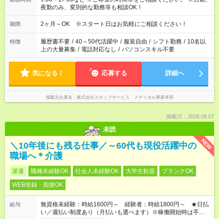
夜勤のみ、変則的な勤務等も相談OK！
2ヶ月～OK ※スタート日はお気軽にご相談ください！
期間
履歴書不要
/
40～50代活躍中
/
服装自由
/
シフト勤務
/
10名以
特徴
上の大量募集
/
電話対応なし
/
パソコンスキル不要
気になる！
応募する
詳細へ
掲載元企業名
株式会社スタッフサービス メディカル事業本部
掲載日：2026.08.07
未読
NEW
＼10年後にも残る仕事／～60代も現役活躍中の
職場へ＊介護
派遣
職種未経験OK
社会人未経験OK
大学生歓迎
ブランクOK
WEB登録・面接OK
無資格未経験：時給1600円～ 経験者：時給1800円～ ★日払
給与
い／週払い制度あり（月払いも選べます）※稼働開始時は手続き