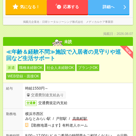
気になる！
応募する
詳細へ
掲載元企業名
日研トータルソーシング株式会社 メディカルケア事業部
掲載日：2026.08.07
未読
NEW
≪年齢＆経験不問≫施設で入居者の見守りや巡
回など生活サポート
派遣
職種未経験OK
社会人未経験OK
ブランクOK
WEB登録・面接OK
時給1550円～
給与
交通費別途支給あり
交通費規定内支給
交通費
横浜市西区
勤務地
みなとみらい駅
/
戸部駅
/
高島町駅
【勤務地選べます】有料老人ホーム
9:00～17:00など ※ご希望の時間帯をご相談ください。 ※日勤、
勤務時間