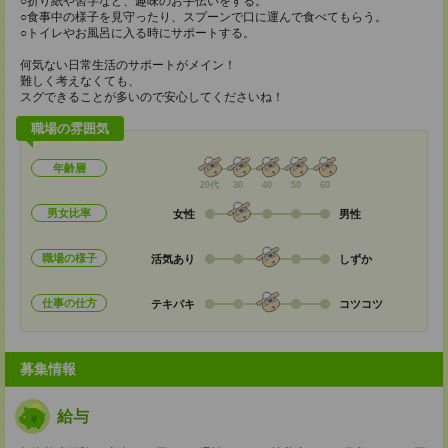
○折り紙や習字など、趣味のお手伝いをする。
○食事中の様子を見守ったり、スプーンで口に運んで食べてもらう。
○トイレやお風呂に入る時にサポートする。
何気ない日常生活のサポートがメイン！
難しく考えなくても、
スグできることが多いので安心してくださいね！
職場の雰囲気
年齢層
20代
30
40
50
60
男女比率
女性
男性
職場の様子
活気あり
しずか
仕事の仕方
テキパキ
コツコツ
募集情報
給与