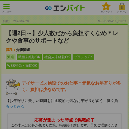
0
メニュー
気になる！
ログイン
掲載日 :2026
/
07
/
28
No.NSGMA16_DRBT
【週2日～】少人数だから負担すくなめ＊レ
クや食事のサポートなど
職種：
介護関連
派遣
職種未経験OK
社会人未経験OK
ブランクOK
WEB登録・面接OK
デイサービス施設でのお仕事＊元気なお年寄りが多
く、負担は少なめです。
【お年寄りに楽しい時間を】比較的元気なお年寄りが多く、働く負
...
もっとみる
応募が集まった時点で掲載終了
この求人は応募が集まり次第、掲載終了致します。予めご理解くださ