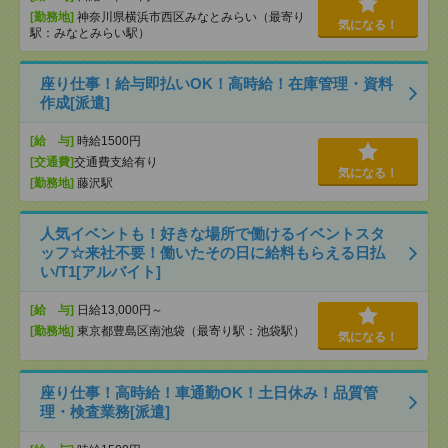
[勤務地]
神奈川県横浜市西区みなとみらい（最寄り
気になる！
駅：みなとみらい駅）
座り仕事！給与即払いOK！高時給！在庫管理・資料
作成[派遣]
[給 与]
時給1500円
[交通費]
交通費支給有り
気になる！
[勤務地]
藤沢駅
人気イベントも！好きな場所で働けるイベントスタ
ッフ☆来社不要！働いたその日に給料もらえる日払
い/T1[アルバイト]
[給 与]
日給13,000円～
[勤務地]
東京都豊島区南池袋（最寄り駅：池袋駅）
気になる！
座り仕事！高時給！車通勤OK！土日休み！品質管
理・検査業務[派遣]