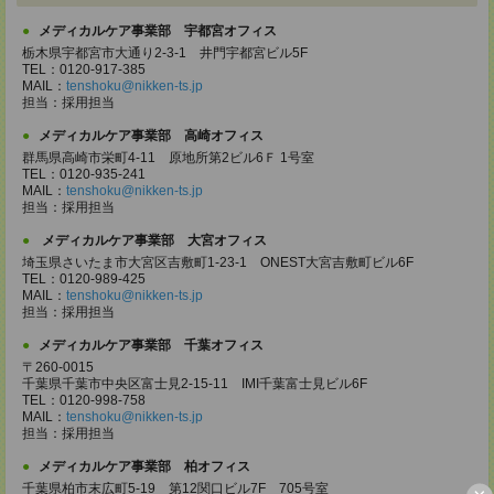
メディカルケア事業部 宇都宮オフィス
栃木県宇都宮市大通り2-3-1 井門宇都宮ビル5F
TEL：0120-917-385
MAIL：
tenshoku@nikken-ts.jp
担当：採用担当
メディカルケア事業部 高崎オフィス
群馬県高崎市栄町4-11 原地所第2ビル6Ｆ 1号室
TEL：0120-935-241
MAIL：
tenshoku@nikken-ts.jp
担当：採用担当
メディカルケア事業部 大宮オフィス
埼玉県さいたま市大宮区吉敷町1-23-1 ONEST大宮吉敷町ビル6F
TEL：0120-989-425
MAIL：
tenshoku@nikken-ts.jp
担当：採用担当
メディカルケア事業部 千葉オフィス
〒260-0015
千葉県千葉市中央区富士見2-15-11 IMI千葉富士見ビル6F
TEL：0120-998-758
MAIL：
tenshoku@nikken-ts.jp
担当：採用担当
メディカルケア事業部 柏オフィス
千葉県柏市末広町5-19 第12関口ビル7F 705号室