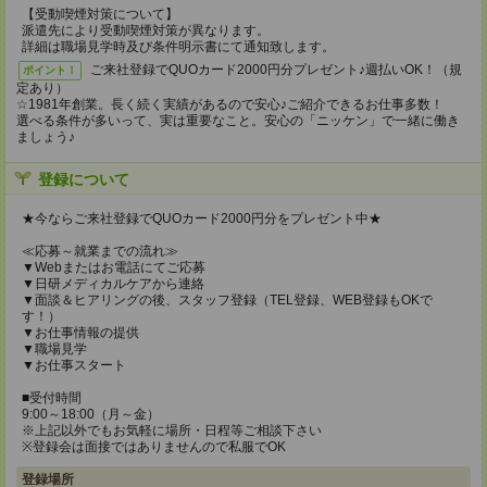
【受動喫煙対策について】
派遣先により受動喫煙対策が異なります。
詳細は職場見学時及び条件明示書にて通知致します。
ご来社登録でQUOカード2000円分プレゼント♪週払いOK！（規
ポイント！
定あり）
☆1981年創業。長く続く実績があるので安心♪ご紹介できるお仕事多数！
選べる条件が多いって、実は重要なこと。安心の「ニッケン」で一緒に働き
ましょう♪
登録について
★今ならご来社登録でQUOカード2000円分をプレゼント中★
≪応募～就業までの流れ≫
▼Webまたはお電話にてご応募
▼日研メディカルケアから連絡
▼面談＆ヒアリングの後、スタッフ登録（TEL登録、WEB登録もOKで
す！）
▼お仕事情報の提供
▼職場見学
▼お仕事スタート
■受付時間
9:00～18:00（月～金）
※上記以外でもお気軽に場所・日程等ご相談下さい
※登録会は面接ではありませんので私服でOK
登録場所