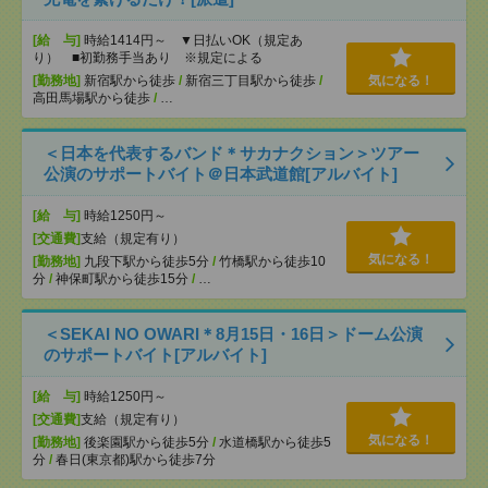
[給 与]
時給1414円～ ▼日払いOK（規定あ
り） ■初勤務手当あり ※規定による
[勤務地]
新宿駅から徒歩
/
新宿三丁目駅から徒歩
/
気になる！
高田馬場駅から徒歩
/
…
＜日本を代表するバンド＊サカナクション＞ツアー
公演のサポートバイト＠日本武道館[アルバイト]
[給 与]
時給1250円～
[交通費]
支給（規定有り）
気になる！
[勤務地]
九段下駅から徒歩5分
/
竹橋駅から徒歩10
分
/
神保町駅から徒歩15分
/
…
＜SEKAI NO OWARI＊8月15日・16日＞ドーム公演
のサポートバイト[アルバイト]
[給 与]
時給1250円～
[交通費]
支給（規定有り）
気になる！
[勤務地]
後楽園駅から徒歩5分
/
水道橋駅から徒歩5
分
/
春日(東京都)駅から徒歩7分