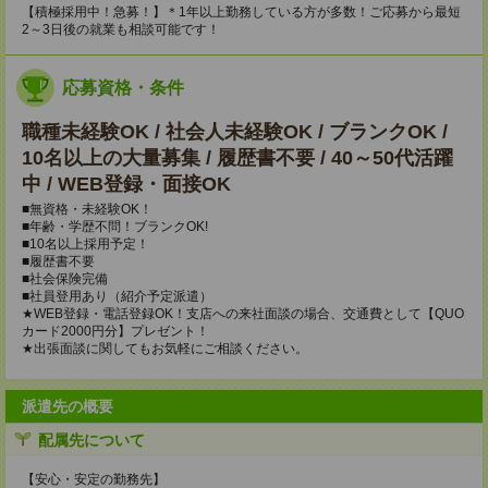
【積極採用中！急募！】＊1年以上勤務している方が多数！ご応募から最短
2～3日後の就業も相談可能です！
応募資格・条件
職種未経験OK / 社会人未経験OK / ブランクOK /
10名以上の大量募集 / 履歴書不要 / 40～50代活躍
中 / WEB登録・面接OK
■無資格・未経験OK！
■年齢・学歴不問！ブランクOK!
■10名以上採用予定！
■履歴書不要
■社会保険完備
■社員登用あり（紹介予定派遣）
★WEB登録・電話登録OK！支店への来社面談の場合、交通費として【QUO
カード2000円分】プレゼント！
★出張面談に関してもお気軽にご相談ください。
派遣先の概要
配属先について
【安心・安定の勤務先】