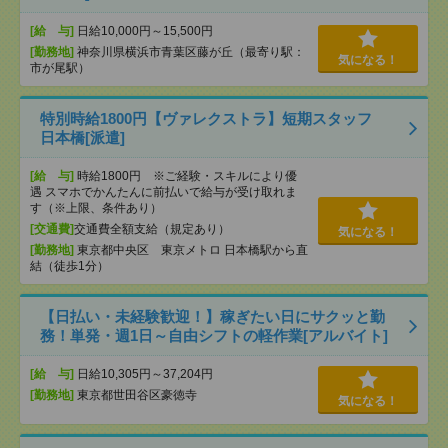
[給 与]
日給10,000円～15,500円
[勤務地]
神奈川県横浜市青葉区藤が丘（最寄り駅：
気になる！
市が尾駅）
特別時給1800円【ヴァレクストラ】短期スタッフ
日本橋[派遣]
[給 与]
時給1800円 ※ご経験・スキルにより優
遇 スマホでかんたんに前払いで給与が受け取れま
す（※上限、条件あり）
[交通費]
交通費全額支給（規定あり）
気になる！
[勤務地]
東京都中央区 東京メトロ 日本橋駅から直
結（徒歩1分）
【日払い・未経験歓迎！】稼ぎたい日にサクッと勤
務！単発・週1日～自由シフトの軽作業[アルバイト]
[給 与]
日給10,305円～37,204円
[勤務地]
東京都世田谷区豪徳寺
気になる！