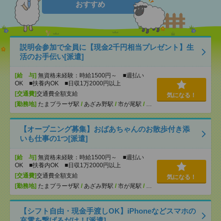
おすすめ
説明会参加で全員に【現金2千円相当プレゼント】生
活のお手伝い[派遣]
[給 与]
無資格未経験：時給1500円～ ■週払い
OK ■扶養内OK ■日収1万2000円以上
[交通費]
交通費全額支給
気になる！
[勤務地]
たまプラーザ駅
/
あざみ野駅
/
市が尾駅
/
…
【オープニング募集】おばあちゃんのお散歩付き添
いも仕事の1つ[派遣]
[給 与]
無資格未経験：時給1500円～ ■週払い
OK ■扶養内OK ■日収1万2000円以上
[交通費]
交通費全額支給
気になる！
[勤務地]
たまプラーザ駅
/
あざみ野駅
/
市が尾駅
/
…
【シフト自由・現金手渡しOK】iPhoneなどスマホの
充電を繋げるだけ！[派遣]