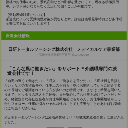
福祉のお仕事のため、景気変動などの影響を受けにくく、現在も積極採用
中。シフト減少などもなく安定して働くことが可能です。
【受動喫煙対策について】
派遣先によって受動喫煙対策が異なります。詳細は職場見学時および条件明
示書にてお伝えいたします！
派遣会社情報
日研トータルソーシング株式会社 メディカルケア事業部
労働者派遣事業許可番号:派13-060060
「こんな風に働きたい」をサポート＊介護職専門の派
遣会社です！
「自宅の近くで働きたい」「収入」「働き方を選びたい」「正社員を目指し
たい」などの希望条件や、仕事上の不満も丁寧にお聞きしてからご紹介する
ので長期でご活躍されている方が多いのが特長です。まずはご希望を聞いた
うえで、ピッタリの求人をご紹介。また安心してお仕事を続けていただくた
め、経験豊富な専任担当者がお仕事開始前はもちろん、お仕事開始後もしっ
かりフォロー。仕事の悩みやそれ以外のことでも不安なことがあればお気軽
にご相談くださいね。
※日研トータルソーシングは経済産業省より「地域未来牽引企業」に選定され
ました。