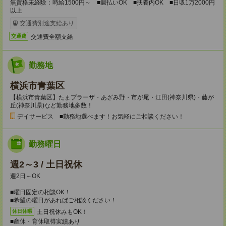
無資格未経験：時給1500円～ ■週払いOK ■扶養内OK ■日収1万2000円
以上
交通費別途支給あり
交通費全額支給
交通費
勤務地
横浜市青葉区
【横浜市青葉区】たまプラーザ・あざみ野・市が尾・江田(神奈川県)・藤が
丘(神奈川県)など勤務地多数！
デイサービス ■勤務地選べます！お気軽にご相談ください！
勤務曜日
週2～3 / 土日祝休
週2日～OK
■曜日固定の相談OK！
■希望の曜日があればご相談ください！
土日祝休みもOK！
休日休暇
■産休・育休取得実績あり