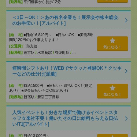
[勤務地]
平沼橋駅から徒歩12分
＜1日～OK！＞あの有名企業も！展示会や株主総会
のお手伝い！[アルバイト]
[給 与]
■日給16,840円～ ■日払いOK ■実働3時
間5,120円のお仕事あります！
[交通費]
一部支給
気になる！
[勤務地]
東京駅
/
水道橋駅
/
有楽町駅
/
…
短時間シフトあり！WEBでサクッと登録OK＊クッキ
ーなどの仕分け[派遣]
[給 与]
時給1500円 ■日払い・週払いOK！(規定
あり) ■現金日払いもOK(規定あり)
気になる！
[勤務地]
新宿駅
/
新宿三丁目駅
人気イベントも！好きな場所で働けるイベントスタ
ッフ☆来社不要！働いたその日に給料もらえる日払
い/T1[アルバイト]
[給 与]
日給13,000円～