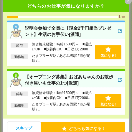
×
TEL：0120-935-218
どちらのお仕事が気になりますか？
MAIL：
tenshoku@nikken-ts.jp
担当：採用担当
1
/10
メディカルケア事業部 新宿オフィス
東京都新宿区新宿2-3-10 新宿御苑ビル6階
説明会参加で全員に【現金2千円相当プレゼ
TEL：0120-457-235
ント】生活のお手伝い[派遣]
MAIL：
tenshoku@nikken-ts.jp
担当：採用担当
無資格未経験：時給1500円～ ■週払
給与
メディカルケア事業部 立川事業所
いOK ■扶養内OK ■日収1万2000円
以上
東京都立川市錦町1-12-14
たまプラーザ駅 / あざみ野駅 / 市が尾
気になる!
勤務地
TEL：0120-934-200
駅 / …
MAIL：
tenshoku@nikken-ts.jp
担当：採用担当
【オープニング募集】おばあちゃんのお散歩
メディカルケア事業部 町田オフィス
付き添いも仕事の1つ[派遣]
東京都町田市森野1-7-23 大樹生命町田ビル6F
TEL：0120-453-285
MAIL：
tenshoku@nikken-ts.jp
無資格未経験：時給1500円～ ■週払
給与
担当：採用担当
いOK ■扶養内OK ■日収1万2000円
以上
たまプラーザ駅 / あざみ野駅 / 市が尾
気になる!
メディカルケア事業部 横浜オフィス
勤務地
駅 / …
神奈川県横浜市保土ケ谷区神戸町134 横浜ビジネスパークサウスタワー
2F B区画
TEL：0120-901-799
MAIL：
tenshoku@nikken-ts.jp
スキップ
どちらも気になる！
担当：採用担当