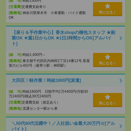
[給 与]
時給1500円
[交通費]
交通費支給有り
気になる！
[勤務地]
神奈川県厚木市 ※車通勤・バイク通勤
OK
【座り＆手作業中心】香水shopの梱包スタッフ ★副
業OK ★週1日からOK ★1日1時間からOK[アルバイ
ト]
[給 与]
時給1,400円～
[勤務地]
東京都千代田区内神田2丁目14番12号 星屋
気になる！
第六ビル402号（最寄り駅：神田駅）
大田区！軽作業！時給1800円[派遣]
[給 与]
時給1800円 日額平均1万4400円/月額30
万2400円/残込39万2400円
[交通費]
交通費支給（規定あり）
気になる！
[勤務地]
流通センター駅から車
＼50代60代活躍中！／入社祝い金最大20万円☆[アル
バイト]