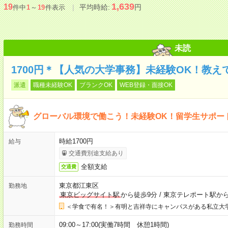
1,639
19
平均時給:
円
件中
1
～
19
件表示
未読
1700円＊【人気の大学事務】未経験OK！教
派遣
職種未経験OK
ブランクOK
WEB登録・面接OK
グローバル環境で働こう！未経験OK！留学生サポー
時給1700円
給与
交通費別途支給あり
全額支給
交通費
東京都江東区
勤務地
東京ビッグサイト駅
から徒歩9分
/
東京テレポート駅から
＜学食で有名！＞有明と吉祥寺にキャンパスがある私立大
09:00～17:00(実働7時間 休憩1時間)
勤務時間