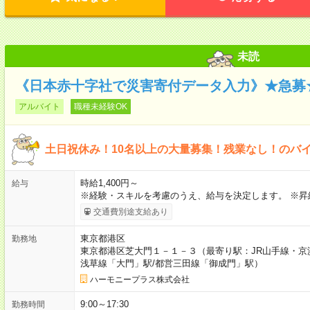
未読
《日本赤十字社で災害寄付データ入力》★急募
アルバイト
職種未経験OK
土日祝休み！10名以上の大量募集！残業なし！のバ
時給1,400円～
給与
※経験・スキルを考慮のうえ、給与を決定します。 ※昇
交通費別途支給あり
東京都港区
勤務地
東京都港区芝大門１－１－３（最寄り駅：JR山手線・京
浅草線「⼤⾨」駅/都営三田線「御成⾨」駅）
ハーモニープラス株式会社
9:00～17:30
勤務時間