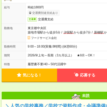
時給1800円
給与
交通費別途支給あり
交通費支給
交通費
東京都中央区
勤務地
築地市場駅から徒歩5分
/
汐留駅
から徒歩7分
/
新橋駅
か
フードサービス会社
9:00～18:00(実働:8時間) (休憩60分)
勤務時間
2026/9/上旬～長期（3カ月以上） ★9月～OK！
期間
履歴書不要
/
40～50代活躍中
特徴
気になる！
応募する
未読
＼人気の学校事務／学校で資料作成・会議準備