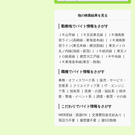
他の検索結果を見る
勤務地でバイト情報をさがす
ＪＲ山手線
ＪＲ京浜東北線
ＪＲ湘南新
宿ライン(高崎線－東海道本線)
ＪＲ湘南新
宿ライン(東北本線－横須賀線)
東京メトロ
丸ノ内線(池袋－荻窪)
ＪＲ総武線
東京メ
トロ銀座線
都営大江戸線
ＪＲ中央線
ＪＲ東海道本線(東京－熱海)
職種でバイト情報をさがす
事務・オフィスワーク系
販売・サービス・
営業系
クリエイティブ系
IT・エンジニ
ア系
技術系
医療・介護・福祉系
軽作
業・警備・イベント系
調査・教育・その他
こだわりでバイト情報をさがす
WEB登録・面接OK
交通費別途支給あり
英語力不要
履歴書不要
週5日勤務