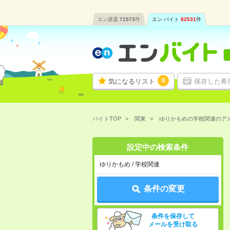
エン派遣
71573
件
エン バイト
82531
件
0
気になるリスト
保存した希
バイトTOP
関東
ゆりかもめの学校関連のア
設定中の検索条件
ゆりかもめ / 学校関連
条件の変更
条件を保存して
メールを受け取る