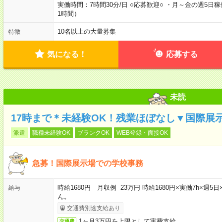
実働時間：7時間30分/日 ○応募歓迎○ ・月～金の週5日
1時間）
10名以上の大量募集
特徴
気になる！
応募する
未読
17時まで＊未経験OK！残業ほぼなし▼国際展
派遣
職種未経験OK
ブランクOK
WEB登録・面接OK
急募！国際展示場での学校事務
時給1680円 月収例 23万円 時給1680円×実働7h×
給与
ん。
交通費別途支給あり
1ヶ月3万円を上限として実費支給
交通費