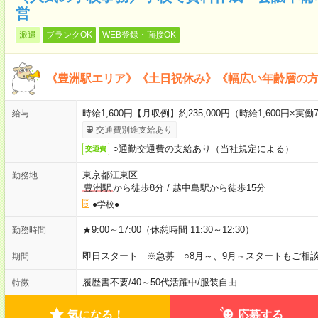
営
派遣
ブランクOK
WEB登録・面接OK
《豊洲駅エリア》《土日祝休み》《幅広い年齢層の
時給1,600円【月収例】約235,000円（時給1,600円×実働7
給与
交通費別途支給あり
○通勤交通費の支給あり（当社規定による）
交通費
東京都江東区
勤務地
豊洲駅
から徒歩8分
/
越中島駅から徒歩15分
●学校●
★9:00～17:00（休憩時間 11:30～12:30）
勤務時間
即日スタート ※急募 ○8月～、9月～スタートもご相談
期間
履歴書不要
/
40～50代活躍中
/
服装自由
特徴
気になる！
応募する