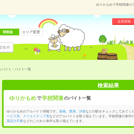
ゆりかもめで学校関連の
会員登録
エリア変更
関東版
望条件
ルバイト・バイト一覧
検索結果
ゆりかもめ
学校関連
で
のバイト一覧
ゆりかもめのアルバイト情報です。
新橋
、
豊洲
、
汐留
などの駅をチェックしてみてく
ービス系
、
クリエイティブ系
などのアルバイトを取り揃えています。学校関連の条件
英語力不要
などのこだわり条件も取り揃えています。