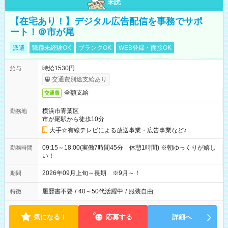
未読
【在宅あり！】デジタル広告配信を事務でサポ
ート！＠市が尾
派遣
職種未経験OK
ブランクOK
WEB登録・面接OK
時給1530円
給与
交通費別途支給あり
全額支給
交通費
横浜市青葉区
勤務地
市が尾駅から徒歩10分
大手☆有線テレビによる放送事業・広告事業など♪
09:15～18:00(実働7時間45分 休憩1時間) ※朝ゆっくりが嬉し
勤務時間
い！
2026年09月上旬～長期 ※9月～！
期間
履歴書不要
/
40～50代活躍中
/
服装自由
特徴
気になる！
応募する
詳細へ