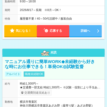
9:00～18:00
勤務時間
2026/8/17～長期 ※8月～OK！
期間
履歴書不要
/
40～50代活躍中
/
服装自由
特徴
気になる！
応募する
詳細へ
未読
マニュアル通りに簡単WORK◆未経験から好き
な時にお仕事できる！単発OK◎試験監督
アルバイト
職種未経験OK
時給1,300円～
給与
★交通費一部支給 時給1,300円～ ※試験・役割により手当あり
※勤務回数により昇給あり 【即給（前払い）オプションあ
交通費別途支給あり
り！】 希望される場合、勤務から1週間ほどで給与の一部を受け
取れます。 ※手数料418円がかかります。 【過去試験日の収入
横浜市青葉区
勤務地
例】 ・河合塾模擬試験 8:30～17:30（休憩1時間） 時給1,300円
神奈川県横浜市青葉区あざみ野（最寄り駅：あざみ野駅）
×8時間＝日収10,400円＋交通費 ※当日の役割により時給＋100