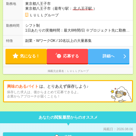
なります≫ --------------------------------------------------------- ◎月給35
東京都八王子市
勤務地
万円～＋業績賞与＋交通費＋各種手当 ※固定残業代（30時間/6
東京都八王子市（最寄り駅：
北
八王子駅
）
万6，610円分）を含む。超過分は追加支給いたします 能力やス
キルを考慮し初任給を決定。経験者の方は前給考慮も可能で
ＬＵＬＬグループ
す！ ◎昇給年1回（研修終了後） ◎賞与年2回（2月・8月）＋業
績賞与あり ◤スキルアップも、収入アップも。◢ 入社後の成長
シフト制
勤務時間
や頑張りは、しっかり給与で還元しています。 実際にほぼ全員
1日あたりの実働時間：最大8時間/日 ※プロジェクト先に勤務時
が入社1年以内に昇給を実現。 なかには転職後に年収250万円以
間は異なります 【シフト例】 ・10時00分～19時00分 ・9時00
上アップした社員も。 エンジニアへの還元率は業界高水準の
分～18時00分 平均残業時間：月10時間以内
副業・WワークOK / 10名以上の大量募集
特徴
87％。 スキルを磨いた分だけ、収入アップも目指せる環境で
す！ 【試用期間】試用期間あり 試用期間の長さ：6ヶ月 ※ 雇用
形態と給与に、本採用時と異なる部分があります。 雇用形態：
気になる！
応募する
詳細へ
中途採用（契約社員） 給与：月給 230,000円以上 上記額にはみ
なし残業代を含みます。※超過分は全額支給いたします。 みな
し残業代 21,329円／月 みなし残業時間 13時間／月 ※交通費は
掲載元企業名
ＬＵＬＬグループ
別途支給いたします ※研修期間中（最大12ヶ月間）も、試用期
間中と同一の給与となります。
興味のあるバイト
は、とりあえず保存しよう♪
保存した求人は、後からまとめて応募できるよ。
企業からアプローチが届くことも！
あなたの閲覧履歴からのオススメ
掲載日：2026.08.06