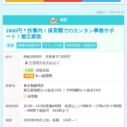
掲載日：2026.08.06
未読
1800円＊扶養内！保育園でのカンタン事務サポ
ート！都立家政
派遣
職種未経験OK
ブランクOK
WEB登録・面接OK
時給1800円 月収例 57,600円
給与
交通費別途支給あり
全額支給
交通費
5～10万円
月収例
東京都練馬区
勤務地
都立家政駅から徒歩13分
/
中村橋駅から徒歩14分
保育園
10:00～14:00(実働4時間 休憩なし) ※9時半～17時の中で3時間
勤務時間
～4時間で相談可 #15時まで
2026年09月上旬～長期 ※9月～！
期間