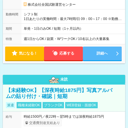
円の場合あり ・国家試験 7:00～13:30（休憩なし） 時給1,300
株式会社全国試験運営センター
円（役割手当＋100円）×6時間＝日収8,400円＋交通費 【試用期
間】試用期間なし
シフト制
勤務時間
1日あたりの実働時間：最大7時間/日 09：00～17：00 ※勤務時
間は 試験により異なります。
単発・1日のみOK / 短期（1ヶ月以内）
期間
週1日からOK / 副業・WワークOK / 10名以上の大量募集
特徴
気になる！
応募する
詳細へ
未読
【未経験OK】【深夜時給1875円】写真アルバ
ムの貼り付け・確認｜短期
派遣
職種未経験OK
ブランクOK
WEB登録・面接OK
時給1500円／夜22時～翌5時までは深夜時給1875円
給与
交通費別途支給あり