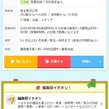
実費支給／当社規定あり。
交通費
埼玉県川口市
勤務地
川口駅からバス10分
/
赤羽駅からバス10分
情報・出版・メディア
(1)21:00-06:00(休憩60分) ※入社後の最初2～3週間は9:00～
勤務時間
18:00（実働8時間）の日勤で勤務になります
1ヶ月以上3ヶ月未満／即日～9/30まで（延長の可能性あり）
期間
履歴書不要
/
40～50代活躍中
/
服装自由
特徴
気になる！
応募する
詳細へ
編集部イチオシ
＜ホテルの備品を運ぶだけ＞単発・短時間～OK／安心の日給
保障＊夜勤、＜単発＊1日～OK！＞コンサートなどのグッズ