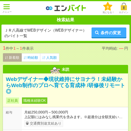
0
メニュー
気になる！
ログイン
検索結果
ＪＲ八高線でWEBデザイン（WEBデザイナー）
条件の変更
のバイト一覧
1
---
件中
1
～
1
件表示
平均時給:
円
新着順
時給順
人気順
未読
Webデザイナー◆現状維持にサヨナラ！未経験か
らWeb制作のプロへ育てる育成枠 /研修後リモート
◎
正社員
職種未経験OK
月給250,000円～500,000円
給与
上記額にはみなし残業代を含みます。※超過分は全額支給いたし
ます。 みなし残業代 21,675円／月 みなし残業時間 12時間／月 -
交通費別途支給あり
------------------------------------------------------- ≪経験者の方は以下と