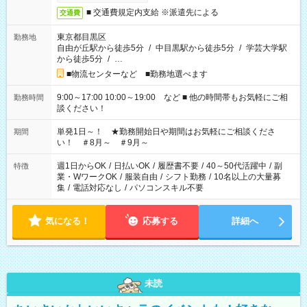
■ 交通費規定内支給 ※派遣先による
交通費
東京都目黒区
勤務地
自由が丘駅から徒歩5分
/
中目黒駅から徒歩5分
/
学芸大学駅
から徒歩5分
/
…
■物流センターなど ■勤務地選べます
9:00～17:00 10:00～19:00 など ■ 他の時間帯もお気軽にご相
勤務時間
談ください！
単発1日～！ ★勤務開始日や期間はお気軽にご相談くださ
期間
い！ ＃8月～ ＃9月～
週1日からOK
/
日払いOK
/
履歴書不要
/
40～50代活躍中
/
副
特徴
業・WワークOK
/
服装自由
/
シフト勤務
/
10名以上の大量募
集
/
電話対応なし
/
パソコンスキル不要
気になる！
応募する
詳細へ
未読