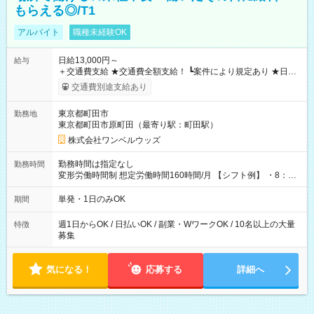
もらえる◎/T1
アルバイト
職種未経験OK
日給13,000円～
給与
＋交通費支給 ★交通費全額支給！ ┗案件により規定あり ★日払
いOK！（規定あり） ┗働いたその日に現金GET♪ お仕事後はコ
交通費別途支給あり
ンビニATMから 日払い分を引き落とせます！ 【試用期間】試
用期間なし
東京都町田市
勤務地
東京都町田市原町田（最寄り駅：町田駅）
株式会社ワンベルウッズ
勤務時間は指定なし
勤務時間
変形労働時間制 想定労働時間160時間/月 【シフト例】 ・8：00
～21：00
単発・1日のみOK
期間
週1日からOK / 日払いOK / 副業・WワークOK / 10名以上の大量
特徴
募集
気になる！
応募する
詳細へ