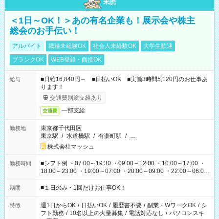
未読
＜1日～OK！＞あの有名企業も！展示会や株主
総会のお手伝い！
アルバイト
職種未経験OK
社会人未経験OK
大学生歓迎
ブランクOK
WEB登録・面接OK
■日給16,840円～ ■日払いOK ■実働3時間5,120円のお仕事あ
給与
ります！
交通費別途支給あり
一部支給
交通費
東京都千代田区
勤務地
東京駅
/
水道橋駅
/
有楽町駅
/
…
株式会社マッシュ
■シフト例 ・07:00～19:30 ・09:00～12:00 ・10:00～17:00 ・
勤務時間
18:00～23:00 ・19:00～07:00 ・20:00～09:00 ・22:00～06:00
etc ★最短で3時間で5,120円のお仕事から 15時間で2万円近く稼
げるお仕事も！ ご希望のお時間に合わせてご紹介！ ※シフトは
■１日のみ・1回だけお仕事OK！
期間
現場によって異なります。 ※勿論、休憩時間はあるのでご安心
ください！
週1日からOK
/
日払いOK
/
履歴書不要
/
副業・WワークOK
/
シ
特徴
フト勤務
/
10名以上の大量募集
/
電話対応なし
/
パソコンスキ