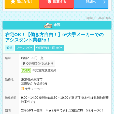
気になる！
応募する
詳細へ
掲載日：2026.08.07
未読
在宅OK！【働き方自由！】o*大手メーカーでの
アシスタント業務*o！
派遣
ブランクOK
WEB登録・面接OK
時給2100円＋交
給与
交通費別途支給あり
※交通費別途支給
交通費
東京都武蔵野市
勤務地
三鷹駅から徒歩5分
大手メーカー
9:00～14:00 ※開始は8:30～10:00で選択可 ※本件は週20時間勤
勤務時間
務案件です
2026/9/1～長期 ※★9月中であれば相談OK! ※9月～OK！
期間