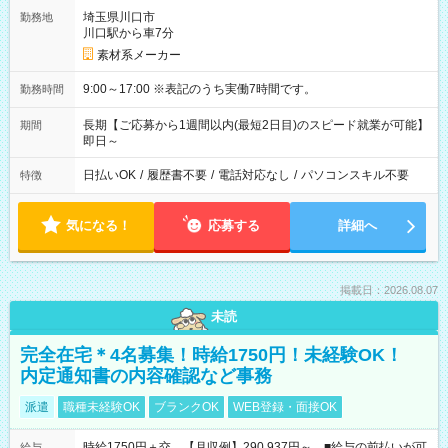
埼玉県川口市
勤務地
川口駅から車7分
素材系メーカー
9:00～17:00 ※表記のうち実働7時間です。
勤務時間
長期【ご応募から1週間以内(最短2日目)のスピード就業が可能】
期間
即日～
日払いOK
/
履歴書不要
/
電話対応なし
/
パソコンスキル不要
特徴
気になる！
応募する
詳細へ
掲載日：2026.08.07
未読
完全在宅＊4名募集！時給1750円！未経験OK！
内定通知書の内容確認など事務
派遣
職種未経験OK
ブランクOK
WEB登録・面接OK
時給1750円＋交 【月収例】290,937円～ ■給与の前払いが可
給与