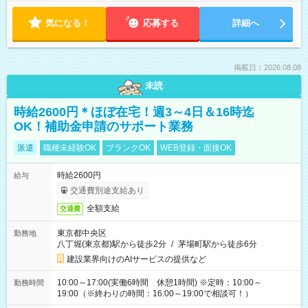
気になる！
応募する
詳細へ
掲載日：2026.08.08
未読
時給2600円＊ほぼ在宅！週3～4日＆16時迄
OK！補助金申請のサポート業務
派遣
職種未経験OK
ブランクOK
WEB登録・面接OK
時給2600円
給与
交通費別途支給あり
全額支給
交通費
東京都中央区
勤務地
八丁堀(東京都)駅から徒歩2分
/
茅場町駅から徒歩6分
建設業界向けのAIサービスの提供など
10:00～17:00(実働6時間 休憩1時間) ※定時：10:00～
勤務時間
19:00（※終わりの時間：16:00～19:00で相談可！）