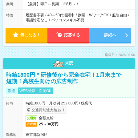
【急募】即日～長期 ※8月～！
期間
履歴書不要
/
40～50代活躍中
/
副業・WワークOK
/
服装自由
/
特徴
電話対応なし
/
パソコンスキル不要
気になる！
応募する
詳細へ
掲載日：2026.08.06
未読
時給1800円＊研修後から完全在宅！1月末まで
短期！高校生向けの広告制作
派遣
WEB登録・面接OK
時給1800円 月収例 252,000円+残業代
給与
交通費別途支給あり
全額支給
交通費
25～30万円
月収例
東京都新宿区
勤務地