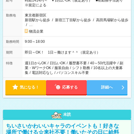
時給1414円～ ▼日払いOK（規定あり） ■初勤務手当あり
給与
※規定による
東京都新宿区
勤務地
新宿駅から徒歩
/
新宿三丁目駅から徒歩
/
高田馬場駅から徒歩
/
…
物流企業
9:00～18:00
勤務時間
即日～OK！ 1日～働けます＾＾（規定あり）
期間
週1日からOK
/
日払いOK
/
履歴書不要
/
40～50代活躍中
/
副
特徴
業・WワークOK
/
服装自由
/
シフト勤務
/
10名以上の大量募
集
/
電話対応なし
/
パソコンスキル不要
気になる！
応募する
詳細へ
未読
ちいさいかわいいキャラのイベントも！好きな
場所で働ける☆来社不要！働いたその日に給料