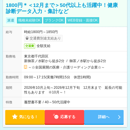
1800円＊＜12月まで＞50代以上も活躍中！健康
診断データ入力・集計など
派遣
職種未経験OK
ブランクOK
WEB登録・面接OK
時給1800円～1850円
給与
交通費別途支給あり
全額支給
交通費
東京都千代田区
勤務地
新御茶ノ水駅から徒歩2分
/
御茶ノ水駅から徒歩2分
～☆全国展開の医療・介護リーディング企業☆～
09:00～17:15(実働7時間15分 休憩1時間)
勤務時間
2026年10月上旬～2026年12月下旬 12月末まで 延長の可能
期間
性もあります ※10月～！
履歴書不要
/
40～50代活躍中
特徴
気になる！
応募する
詳細へ