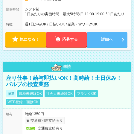
シフト制
勤務時間
1日あたりの実働時間：最大5時間/日 11:00-19:00 └1日あたりの
実働時間：1-5時間 └上記の時間帯内であれば、いつでも勤務可
能！ └平日・土曜日の中で、お好きな曜日でご勤務いただけま
週1日からOK / 日払いOK / 副業・WワークOK
特徴
す！ 【シフト例】 ・11:00～14:00 ・16:30～19:00 ・13:00～
18:00 などのように、自由な働き方が可能なお仕事です！
気になる！
応募する
詳細へ
未読
座り仕事！給与即払いOK！高時給！土日休み！
バルブの検査業務
派遣
職種未経験OK
社会人未経験OK
ブランクOK
WEB登録・面接OK
時給1350円
給与
交通費別途支給あり
交通費支給有り
交通費