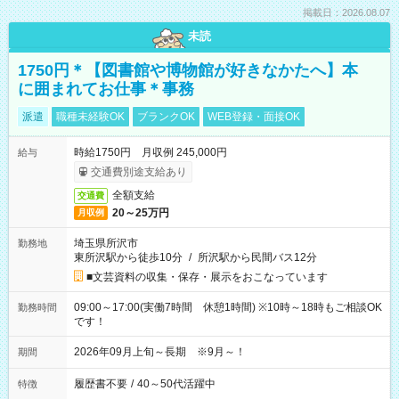
掲載日：2026.08.07
未読
1750円＊【図書館や博物館が好きなかたへ】本
に囲まれてお仕事＊事務
派遣
職種未経験OK
ブランクOK
WEB登録・面接OK
時給1750円 月収例 245,000円
給与
交通費別途支給あり
全額支給
交通費
20～25万円
月収例
埼玉県所沢市
勤務地
東所沢駅から徒歩10分
/
所沢駅から民間バス12分
■文芸資料の収集・保存・展示をおこなっています
09:00～17:00(実働7時間 休憩1時間) ※10時～18時もご相談OK
勤務時間
です！
2026年09月上旬～長期 ※9月～！
期間
履歴書不要
/
40～50代活躍中
特徴