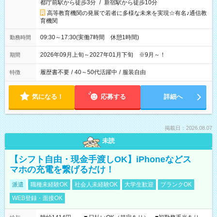
都庁前駅から徒歩3分
/
新宿駅から徒歩10分
高等教育機関の発展で若者に多様な未来を実現☆有名♪通信教
育機関
09:30～17:30(実働7時間 休憩1時間)
勤務時間
2026年09月上旬～2027年01月下旬 ※9月～！
期間
履歴書不要
/
40～50代活躍中
/
服装自由
特徴
気になる！
応募する
詳細へ
掲載日：2026.08.07
未読
【シフト自由・現金手渡しOK】iPhoneなどス
マホの充電を繋げるだけ！
派遣
職種未経験OK
社会人未経験OK
大学生歓迎
ブランクOK
WEB登録・面接OK