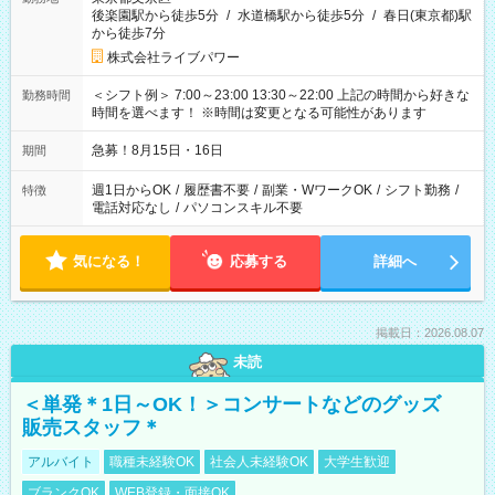
後楽園駅から徒歩5分
/
水道橋駅から徒歩5分
/
春日(東京都)駅
から徒歩7分
株式会社ライブパワー
＜シフト例＞ 7:00～23:00 13:30～22:00 上記の時間から好きな
勤務時間
時間を選べます！ ※時間は変更となる可能性があります
急募！8月15日・16日
期間
週1日からOK
/
履歴書不要
/
副業・WワークOK
/
シフト勤務
/
特徴
電話対応なし
/
パソコンスキル不要
気になる！
応募する
詳細へ
掲載日：2026.08.07
未読
＜単発＊1日～OK！＞コンサートなどのグッズ
販売スタッフ＊
アルバイト
職種未経験OK
社会人未経験OK
大学生歓迎
ブランクOK
WEB登録・面接OK