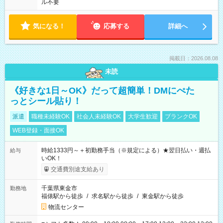
ル不要
気になる！
応募する
詳細へ
掲載日：2026.08.08
未読
《好きな1日～OK》だって超簡単！DMにぺた
っとシール貼り！
派遣
職種未経験OK
社会人未経験OK
大学生歓迎
ブランクOK
WEB登録・面接OK
時給1333円～＋初勤務手当（※規定による）★翌日払い・週払
給与
いOK！
交通費別途支給あり
千葉県東金市
勤務地
福俵駅から徒歩
/
求名駅から徒歩
/
東金駅から徒歩
物流センター