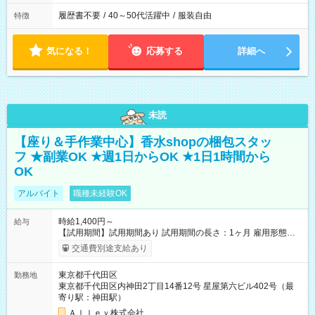
履歴書不要
/
40～50代活躍中
/
服装自由
特徴
気になる！
応募する
詳細へ
未読
【座り＆手作業中心】香水shopの梱包スタッ
フ ★副業OK ★週1日からOK ★1日1時間から
OK
アルバイト
職種未経験OK
時給1,400円～
給与
【試用期間】試用期間あり 試用期間の長さ：1ヶ月 雇用形態、
給与は本採用時と同じです。
交通費別途支給あり
東京都千代田区
勤務地
東京都千代田区内神田2丁目14番12号 星屋第六ビル402号（最
寄り駅：神田駅）
Ａｌｌｅｙ株式会社