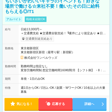
ちいさいかわいいキャラのイベントも！好きな
場所で働ける☆来社不要！働いたその日に給料
もらえる◎/T1
アルバイト
職種未経験OK
日給13,000円～
給与
＋交通費支給 ★交通費全額支給！ ┗案件により規定あり ★日払
いOK！（規定あり） ┗働いたその日に現金GET♪ お仕事後はコ
交通費別途支給あり
ンビニATMから 日払い分を引き落とせます！ 【試用期間】試
用期間なし
東京都新宿区
勤務地
東京都新宿区新宿（最寄り駅：新宿駅）
株式会社ワンベルウッズ
勤務時間は指定なし
勤務時間
変形労働時間制 想定労働時間160時間/月 【シフト例】 ・8：00
～21：00
単発・1日のみOK
期間
週1日からOK / 日払いOK / 副業・WワークOK / 10名以上の大量
特徴
募集
気になる！
応募する
詳細へ