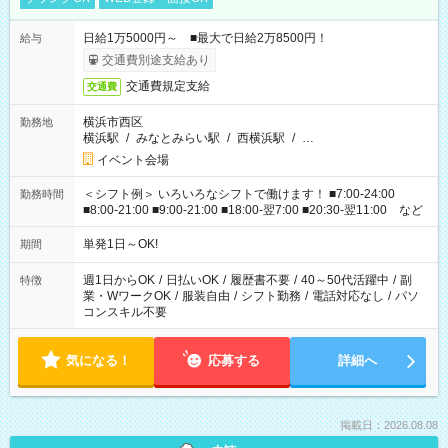
日給1万5000円～ ■最大で日給2万8500円！
給与
交通費別途支給あり
交通費規定支給
交通費
横浜市西区
勤務地
横浜駅
/
みなとみらい駅
/
西横浜駅
/
…
イベント会場
＜シフト例＞ いろいろなシフトで働けます！ ■7:00-24:00
勤務時間
■8:00-21:00 ■9:00-21:00 ■18:00-翌7:00 ■20:30-翌11:00 など
単発1日～OK!
期間
週1日からOK
/
日払いOK
/
履歴書不要
/
40～50代活躍中
/
副
特徴
業・WワークOK
/
服装自由
/
シフト勤務
/
電話対応なし
/
パソ
コンスキル不要
気になる！
応募する
詳細へ
掲載日：2026.08.08