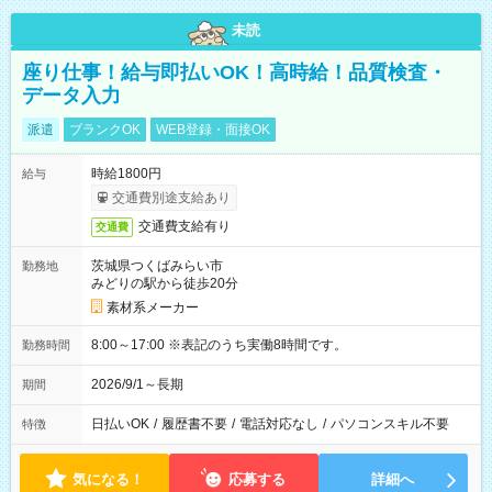
未読
座り仕事！給与即払いOK！高時給！品質検査・
データ入力
派遣
ブランクOK
WEB登録・面接OK
時給1800円
給与
交通費別途支給あり
交通費支給有り
交通費
茨城県つくばみらい市
勤務地
みどりの駅から徒歩20分
素材系メーカー
8:00～17:00 ※表記のうち実働8時間です。
勤務時間
2026/9/1～長期
期間
日払いOK
/
履歴書不要
/
電話対応なし
/
パソコンスキル不要
特徴
気になる！
応募する
詳細へ