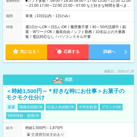
■シフト多数！ 09:00～18:00 08:00～17:00 13:00～22:00 12:00
勤務時間
～21:00 17:00～22:00 22:00～07:00 など好きな時間を選べま
す！
単発（10日以内・1日のみ）
期間
週1日からOK
/
日払いOK
/
履歴書不要
/
40～50代活躍中
/
副
特徴
業・WワークOK
/
服装自由
/
シフト勤務
/
10名以上の大量募
集
/
電話対応なし
/
パソコンスキル不要
気になる！
応募する
詳細へ
掲載日：2026.07.28
未読
＜時給1,500円～＊好きな時にお仕事＞お菓子の
モクモク仕分け
派遣
職種未経験OK
社会人未経験OK
大学生歓迎
ブランクOK
WEB登録・面接OK
時給1,500円～1,875円
給与
交通費別途支給あり