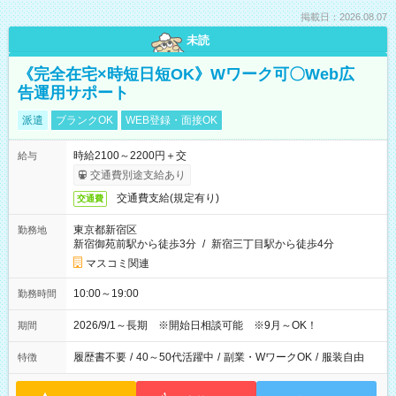
掲載日：2026.08.07
未読
《完全在宅×時短日短OK》Wワーク可〇Web広
告運用サポート
派遣
ブランクOK
WEB登録・面接OK
時給2100～2200円＋交
給与
交通費別途支給あり
交通費支給(規定有り)
交通費
東京都新宿区
勤務地
新宿御苑前駅から徒歩3分
/
新宿三丁目駅から徒歩4分
マスコミ関連
10:00～19:00
勤務時間
2026/9/1～長期 ※開始日相談可能 ※9月～OK！
期間
履歴書不要
/
40～50代活躍中
/
副業・WワークOK
/
服装自由
特徴