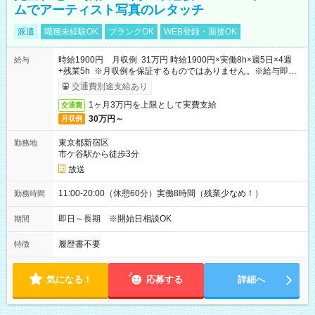
ムでアーティスト写真のレタッチ
派遣
職種未経験OK
ブランクOK
WEB登録・面接OK
時給1900円 月収例 31万円 時給1900円×実働8h×週5日×4週
給与
+残業5h ※月収例を保証するものではありません。※給与即受
取りサービス利用可（利用条件有）
交通費別途支給あり
1ヶ月3万円を上限として実費支給
交通費
30万円～
月収例
東京都新宿区
勤務地
市ケ谷駅から徒歩3分
放送
11:00-20:00（休憩60分）実働8時間（残業少なめ！）
勤務時間
即日～長期 ※開始日相談OK
期間
履歴書不要
特徴
気になる！
応募する
詳細へ