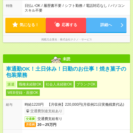
日払いOK
/
履歴書不要
/
シフト勤務
/
電話対応なし
/
パソコン
特徴
スキル不要
気になる！
応募する
詳細へ
掲載元企業名
株式会社テクノ・サービス
未読
車通勤OK！土日休み！日勤のお仕事！焼き菓子の
包装業務
派遣
職種未経験OK
社会人未経験OK
ブランクOK
WEB登録・面接OK
時給1220円 【月収例】220,000円(月収例21日実働残業代込)
給与
交通費別途支給あり
交通費支給有り
交通費
20～25万円
月収例