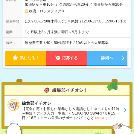
加須駅から車10分
/
久喜駅から車20分
/
鴻巣駅から車20分
物流・ロジスティクス
(1)09:00-17:00(休憩60分) ※休憩（12:00-12:50、15:00-15:10）
勤務時間
1ヶ月以上3ヶ月未満／即日～9月末まで
期間
履歴書不要
/
40～50代活躍中
/
10名以上の大量募集
特徴
気になる！
応募する
詳細へ
編集部イチオシ
【完全在宅！】難しい業務なし＆電話なし！ゆっくりの11時
～時短＊データ入力・事務、＜SEKAI NO OWARI＊8月15
日・16日＞ドーム公演のサポートバイトなど
(8/7UP!)