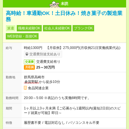
未読
高時給！車通勤OK！土日休み！焼き菓子の製造業
務
派遣
職種未経験OK
社会人未経験OK
ブランクOK
WEB登録・面接OK
時給1300円 【月収例】275,000円(月収例21日実働残業代込)
給与
交通費別途支給あり
交通費支給有り
交通費
25～30万円
月収例
群馬県高崎市
勤務地
倉賀野駅
から徒歩10分
食品関連企業
20:00～5:00 ※表記のうち実働8時間です。
勤務時間
1ヶ月以上3ヶ月未満【ご応募から1週間以内(最短2日目)のスピ
期間
ード就業が可能】即日～
履歴書不要
/
電話対応なし
/
パソコンスキル不要
特徴