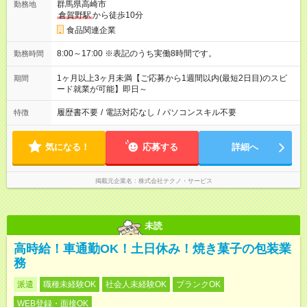
群馬県高崎市
勤務地
倉賀野駅
から徒歩10分
食品関連企業
8:00～17:00 ※表記のうち実働8時間です。
勤務時間
1ヶ月以上3ヶ月未満【ご応募から1週間以内(最短2日目)のスピ
期間
ード就業が可能】即日～
履歴書不要
/
電話対応なし
/
パソコンスキル不要
特徴
気になる！
応募する
詳細へ
掲載元企業名
株式会社テクノ・サービス
未読
高時給！車通勤OK！土日休み！焼き菓子の包装業
務
派遣
職種未経験OK
社会人未経験OK
ブランクOK
WEB登録・面接OK