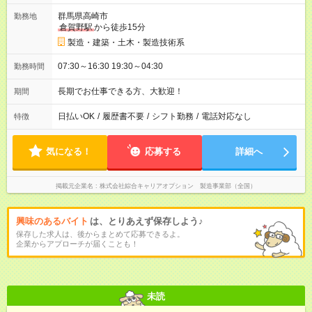
群馬県高崎市
勤務地
倉賀野駅
から徒歩15分
製造・建築・土木・製造技術系
07:30～16:30 19:30～04:30
勤務時間
長期でお仕事できる方、大歓迎！
期間
日払いOK
/
履歴書不要
/
シフト勤務
/
電話対応なし
特徴
気になる！
応募する
詳細へ
掲載元企業名
株式会社綜合キャリアオプション 製造事業部（全国）
興味のあるバイト
は、とりあえず保存しよう♪
保存した求人は、後からまとめて応募できるよ。
企業からアプローチが届くことも！
未読