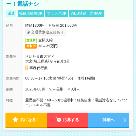
ー！電話ナシ
派遣
職種未経験OK
ブランクOK
WEB登録・面接OK
時給1300円 月収例 201,500円
給与
交通費別途支給あり
全額支給
交通費
20～25万円
月収例
さいたま市大宮区
勤務地
大宮(埼玉県)駅から徒歩3分
事務代行業
08:30～17:15(実働7時間45分 休憩1時間)
勤務時間
2026年08月下旬～長期 ※8月～！
期間
履歴書不要
/
40～50代活躍中
/
服装自由
/
電話対応なし
/
パソ
特徴
コンスキル不要
気になる！
応募する
詳細へ