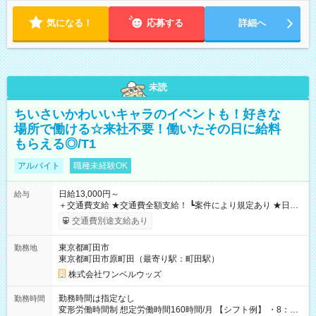
気になる！
応募する
詳細へ
未読
ちいさいかわいいキャラのイベントも！好きな
場所で働ける☆来社不要！働いたその日に給料
もらえる◎/T1
アルバイト
職種未経験OK
日給13,000円～
給与
＋交通費支給 ★交通費全額支給！ ┗案件により規定あり ★日払
いOK！（規定あり） ┗働いたその日に現金GET♪ お仕事後はコ
交通費別途支給あり
ンビニATMから 日払い分を引き落とせます！ 【試用期間】試
用期間なし
東京都町田市
勤務地
東京都町田市原町田（最寄り駅：町田駅）
株式会社ワンベルウッズ
勤務時間は指定なし
勤務時間
変形労働時間制 想定労働時間160時間/月 【シフト例】 ・8：00