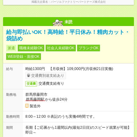
掲載元企業名
パーソルファクトリーパートナーズ株式会社
未読
給与即払いOK！高時給！平日休み！精肉カット・
袋詰め
派遣
職種未経験OK
社会人未経験OK
ブランクOK
WEB登録・面接OK
時給1300円 【月収例】109,000円(月収例21日実働)
給与
交通費別途支給あり
交通費支給有り
交通費
群馬県藤岡市
勤務地
群馬藤岡駅
から徒歩24分
製造外
8:00～12:00 ※表記のうち実働4時間です。
勤務時間
長期【ご応募から1週間以内(最短2日目)のスピード就業が可能】
期間
即日～