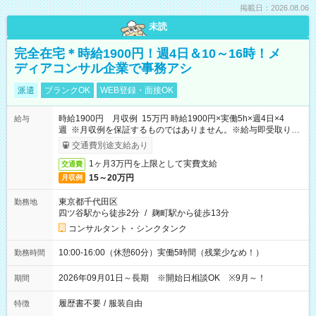
掲載日：2026.08.06
未読
完全在宅＊時給1900円！週4日＆10～16時！メ
ディアコンサル企業で事務アシ
派遣
ブランクOK
WEB登録・面接OK
時給1900円 月収例 15万円 時給1900円×実働5h×週4日×4
給与
週 ※月収例を保証するものではありません。※給与即受取りサ
ービス利用可（利用条件有）
交通費別途支給あり
1ヶ月3万円を上限として実費支給
交通費
15～20万円
月収例
東京都千代田区
勤務地
四ツ谷駅から徒歩2分
/
麹町駅から徒歩13分
コンサルタント・シンクタンク
10:00-16:00（休憩60分）実働5時間（残業少なめ！）
勤務時間
2026年09月01日～長期 ※開始日相談OK ※9月～！
期間
履歴書不要
/
服装自由
特徴