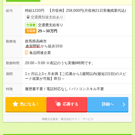
時給1220円 【月収例】258,000円(月収例21日実働残業代込)
給与
交通費別途支給あり
交通費支給有り
交通費
25～30万円
月収例
群馬県高崎市
勤務地
倉賀野駅
から徒歩10分
食品関連企業
20:00～5:00 ※表記のうち実働8時間です。
勤務時間
1ヶ月以上3ヶ月未満【ご応募から1週間以内(最短2日目)のスピ
期間
ード就業が可能】即日～
履歴書不要
/
電話対応なし
/
パソコンスキル不要
特徴
気になる！
応募する
詳細へ
掲載元企業名
株式会社テクノ・サービス