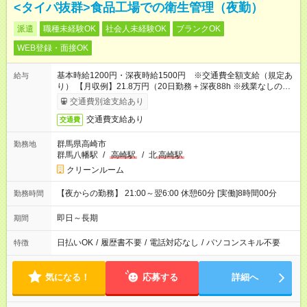
<タイパ抜群>食品工場での衛生管理（夜勤）
派遣
職種未経験OK
社会人未経験OK
ブランクOK
WEB登録・面接OK
基本時給1200円・深夜時給1500円 ※交通費全額支給（規定あ
給与
り） 【月収例】21.8万円（20日勤務＋深夜88h ※残業なしの場
合）
交通費別途支給あり
交通費支給あり
交通費
群馬県高崎市
勤務地
群馬八幡駅
/
高崎駅
/
北
高崎駅
クリーンルーム
【夜からの勤務】 21:00～翌6:00 休憩60分 [実働]8時間00分
勤務時間
即日～長期
期間
日払いOK
/
履歴書不要
/
電話対応なし
/
パソコンスキル不要
特徴
気になる！
応募する
詳細へ