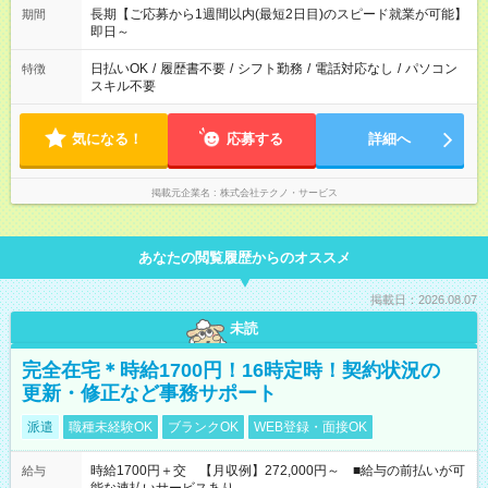
長期【ご応募から1週間以内(最短2日目)のスピード就業が可能】
期間
即日～
日払いOK
/
履歴書不要
/
シフト勤務
/
電話対応なし
/
パソコン
特徴
スキル不要
気になる！
応募する
詳細へ
掲載元企業名
株式会社テクノ・サービス
あなたの閲覧履歴からのオススメ
掲載日：2026.08.07
未読
完全在宅＊時給1700円！16時定時！契約状況の
更新・修正など事務サポート
派遣
職種未経験OK
ブランクOK
WEB登録・面接OK
時給1700円＋交 【月収例】272,000円～ ■給与の前払いが可
給与