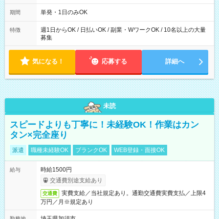
～21：00
単発・1日のみOK
期間
週1日からOK / 日払いOK / 副業・WワークOK / 10名以上の大量
特徴
募集
気になる！
応募する
詳細へ
未読
スピードよりも丁寧に！未経験OK！作業はカン
タン×完全座り
派遣
職種未経験OK
ブランクOK
WEB登録・面接OK
時給1500円
給与
交通費別途支給あり
実費支給／当社規定あり。通勤交通費実費支払／上限4
交通費
万円／月※規定あり
埼玉県加須市
勤務地