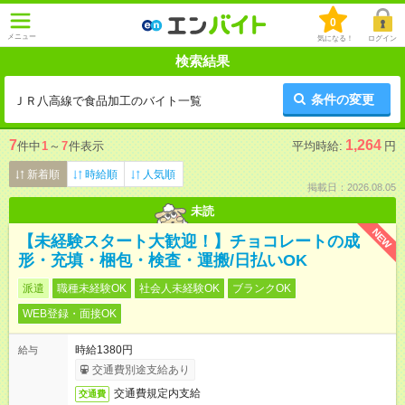
0
メニュー
気になる！
ログイン
検索結果
条件の変更
ＪＲ八高線で食品加工のバイト一覧
7
1,264
件中
1
～
7
件表示
平均時給:
円
新着順
時給順
人気順
掲載日：2026.08.05
未読
NEW
【未経験スタート大歓迎！】チョコレートの成
形・充填・梱包・検査・運搬/日払いOK
派遣
職種未経験OK
社会人未経験OK
ブランクOK
WEB登録・面接OK
時給1380円
給与
交通費別途支給あり
交通費規定内支給
交通費