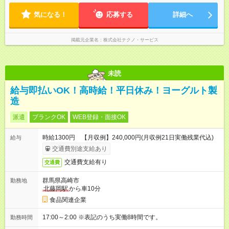
気になる！
応募する
詳細へ
掲載元企業名
株式会社テクノ・サービス
未読
給与即払いOK！高時給！平日休み！ヨーグルト製
造
派遣
ブランクOK
WEB登録・面接OK
時給1300円 【月収例】240,000円(月収例21日実働残業代込)
給与
交通費別途支給あり
交通費支給有り
交通費
群馬県高崎市
勤務地
北藤岡駅
から車10分
食品関連企業
17:00～2:00 ※表記のうち実働8時間です。
勤務時間