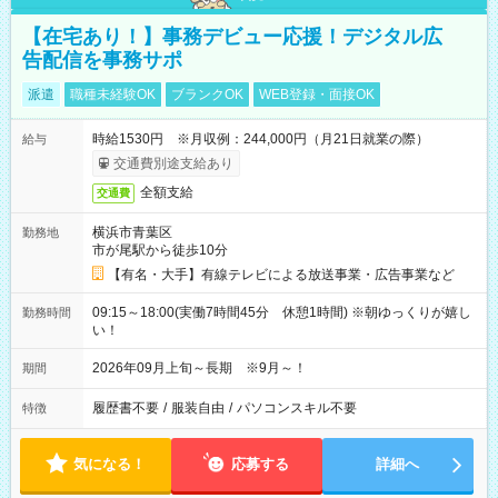
【在宅あり！】事務デビュー応援！デジタル広
告配信を事務サポ
派遣
職種未経験OK
ブランクOK
WEB登録・面接OK
時給1530円 ※月収例：244,000円（月21日就業の際）
給与
交通費別途支給あり
全額支給
交通費
横浜市青葉区
勤務地
市が尾駅から徒歩10分
【有名・大手】有線テレビによる放送事業・広告事業など
09:15～18:00(実働7時間45分 休憩1時間) ※朝ゆっくりが嬉し
勤務時間
い！
2026年09月上旬～長期 ※9月～！
期間
履歴書不要
/
服装自由
/
パソコンスキル不要
特徴
気になる！
応募する
詳細へ