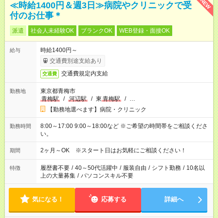
NEW
≪時給1400円＆週3日≫病院やクリニックで受
付のお仕事＊
派遣
社会人未経験OK
ブランクOK
WEB登録・面接OK
時給1400円～
給与
交通費別途支給あり
交通費規定内支給
交通費
東京都青梅市
勤務地
青梅駅
/
河辺駅
/
東
青梅駅
/
…
【勤務地選べます】病院・クリニック
8:00～17:00 9:00～18:00など ※ご希望の時間帯をご相談くださ
勤務時間
い。
2ヶ月～OK ※スタート日はお気軽にご相談ください！
期間
履歴書不要
/
40～50代活躍中
/
服装自由
/
シフト勤務
/
10名以
特徴
上の大量募集
/
パソコンスキル不要
気になる！
応募する
詳細へ