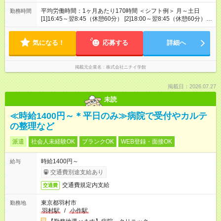
平均労働時間：1ヶ月あたり170時間 ＜シフト例＞ 月～土日
勤務時間
[1]16:45～翌8:45（休憩60分） [2]18:00～翌8:45（休憩60分）
[3]16:45～22:00（休憩なし） 土日祝 [4]8:30～17:00 （休憩60
分） ※[1]～[4]でシフト勤務 ※すべての時間帯で勤務できる方 平
気になる！
均労働時間：1ヶ月あたり170時間 ＜シフト例＞ 月～土日
応募する
詳細へ
[1]16:45～翌8:45（休憩60分） [2]18:00～翌8:45（休憩60分）
[3]16:45～22:00（休憩なし） 土日祝 [4]8:30～17:00 （休憩60
分） ※[1]～[4]でシフト勤務 ※すべての時間帯で勤務できる方
掲載元企業名
株式会社ニチイ学館
掲載日：2026.07.27
未読
≪時給1400円～＊平日のみ≫病院で受付やカルテ
の整理など
派遣
社会人未経験OK
ブランクOK
WEB登録・面接OK
時給1400円～
給与
交通費別途支給あり
交通費規定内支給
交通費
東京都羽村市
勤務地
羽村駅
/
小作駅