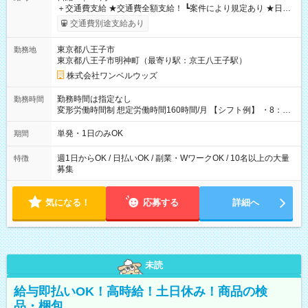
＋交通費支給 ★交通費全額支給！ ┗案件により規定あり ★日払
いOK！（規定あり） ┗働いたその日に現金GET♪ お仕事後はコ
交通費別途支給あり
ンビニATMから 日払い分を引き落とせます！ 【試用期間】試
用期間なし
東京都八王子市
勤務地
東京都八王子市明神町（最寄り駅：京王八王子駅）
株式会社ワンベルウッズ
勤務時間は指定なし
勤務時間
変形労働時間制 想定労働時間160時間/月 【シフト例】 ・8：00
～21：00
単発・1日のみOK
期間
週1日からOK / 日払いOK / 副業・WワークOK / 10名以上の大量
特徴
募集
気になる！
応募する
詳細へ
未読
給与即払いOK！高時給！土日休み！商品の検
品・梱包