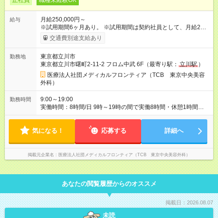
正社員
職種未経験OK
月給250,000円～
給与
※試用期間6ヶ月あり。 ※試用期間は契約社員として、月給22万
円＋各種手当となります。 ※想定年収には賞与+インセンティブ
交通費別途支給あり
を含みます。 ◆残業手当は1分単位で全額支給 【試用期間】試用
期間あり 試用期間の長さ：6ヶ月 ※ 雇用形態と給与に、本採用
東京都立川市
勤務地
時と異なる部分があります。 雇用形態：中途採用（契約社員）
東京都立川市曙町2-11-2 フロム中武 6F（最寄り駅：
立川駅
）
給与：月給 220,000円以上
医療法人社団メディカルフロンティア（TCB 東京中央美容
外科）
9:00～19:00
勤務時間
実働時間：8時間/日 9時～19時の間で実働8時間・休憩1時間
（クリニックにより9:00~18:00or10:00~19:00勤務） 【残業ほ
ぼ無し！】 残業月平均3.2時間のため、ほぼ毎日定時で退勤♪ デ
気になる！
ィナーの予定を入れたり、お買い物、ピラティスのレッスンな
応募する
詳細へ
ども◎ ご自身のプライベートの時間も大切にしていただける環
境です。
掲載元企業名
医療法人社団メディカルフロンティア（TCB 東京中央美容外科）
あなたの閲覧履歴からのオススメ
掲載日：2026.08.07
未読