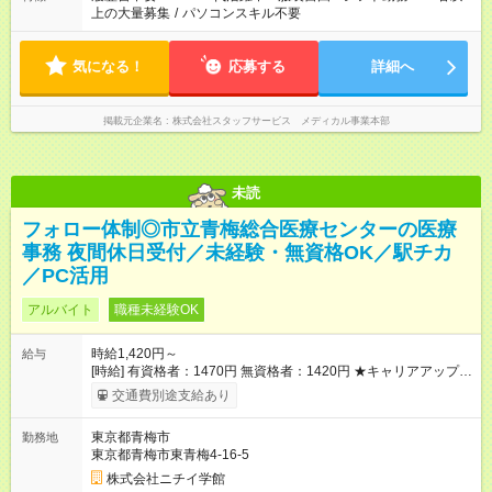
上の大量募集
/
パソコンスキル不要
気になる！
応募する
詳細へ
掲載元企業名
株式会社スタッフサービス メディカル事業本部
未読
フォロー体制◎市立青梅総合医療センターの医療
事務 夜間休日受付／未経験・無資格OK／駅チカ
／PC活用
アルバイト
職種未経験OK
時給1,420円～
給与
[時給] 有資格者：1470円 無資格者：1420円 ★キャリアアップ制
度あり 進級により給与がアップします！ 【試用期間】試用期間
交通費別途支給あり
あり 試用期間の長さ：3ヶ月 雇用形態、給与は本採用時と同じ
です。
東京都青梅市
勤務地
東京都青梅市東青梅4-16-5
株式会社ニチイ学館