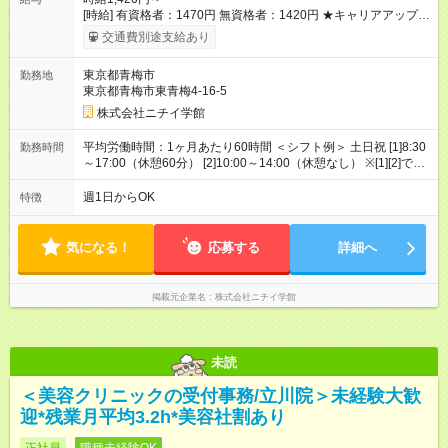
[時給] 有資格者：1470円 無資格者：1420円 ★キャリアアップ制
度あり 進級により給与がアップします！ 【試用期間】試用期間
交通費別途支給あり
あり 試用期間の長さ：3ヶ月 雇用形態、給与は本採用時と同じ
です。
東京都青梅市
勤務地
東京都青梅市東青梅4-16-5
株式会社ニチイ学館
平均労働時間：1ヶ月あたり60時間 ＜シフト例＞ 土日祝 [1]8:30
勤務時間
～17:00（休憩60分） [2]10:00～14:00（休憩なし） ※[1][2]でシ
フト勤務 ※所定労働時間 60時間／月 ※勤務日数応相談 平均労働
時間：1ヶ月あたり60時間 ＜シフト例＞ 土日祝 [1]8:30～
週1日からOK
特徴
17:00（休憩60分） [2]10:00～14:00（休憩なし） ※[1][2]でシフ
ト勤務 ※所定労働時間 60時間／月 ※勤務日数応相談
気になる！
応募する
詳細へ
掲載元企業名
株式会社ニチイ学館
未読
＜美容クリニックの受付事務/立川院＞未経験大歓
迎*残業月平均3.2h*美容社割あり