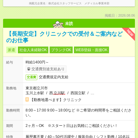
掲載元企業名
株式会社スタッフサービス メディカル事業本部
掲載日：2026.08.06
未読
NEW
【長期安定】クリニックでの受付＆ご案内など
のお仕事
派遣
社会人未経験OK
ブランクOK
WEB登録・面接OK
時給1400円～
給与
交通費別途支給あり
交通費規定内支給
交通費
東京都立川市
勤務地
玉川上水駅
/
西
立川駅
/
西国立駅
/
…
【勤務地選べます】クリニック
8:00～17:00 9:00～18:00など ※ご希望の時間帯をご相談くださ
勤務時間
い。
2ヶ月～OK ※スタート日はお気軽にご相談ください！
期間
履歴書不要
/
40～50代活躍中
/
服装自由
/
シフト勤務
/
10名以
特徴