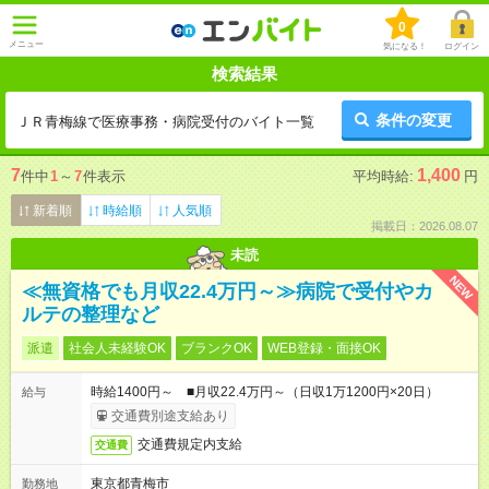
0
メニュー
気になる！
ログイン
検索結果
条件の変更
ＪＲ青梅線で医療事務・病院受付のバイト一覧
7
1,400
件中
1
～
7
件表示
平均時給:
円
新着順
時給順
人気順
掲載日：2026.08.07
未読
NEW
≪無資格でも月収22.4万円～≫病院で受付やカ
ルテの整理など
派遣
社会人未経験OK
ブランクOK
WEB登録・面接OK
時給1400円～ ■月収22.4万円～（日収1万1200円×20日）
給与
交通費別途支給あり
交通費規定内支給
交通費
東京都青梅市
勤務地