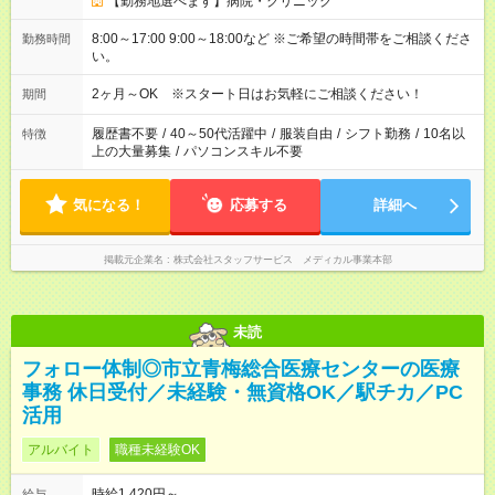
【勤務地選べます】病院・クリニック
8:00～17:00 9:00～18:00など ※ご希望の時間帯をご相談くださ
勤務時間
い。
2ヶ月～OK ※スタート日はお気軽にご相談ください！
期間
履歴書不要
/
40～50代活躍中
/
服装自由
/
シフト勤務
/
10名以
特徴
上の大量募集
/
パソコンスキル不要
気になる！
応募する
詳細へ
掲載元企業名
株式会社スタッフサービス メディカル事業本部
未読
フォロー体制◎市立青梅総合医療センターの医療
事務 休日受付／未経験・無資格OK／駅チカ／PC
活用
アルバイト
職種未経験OK
時給1,420円～
給与