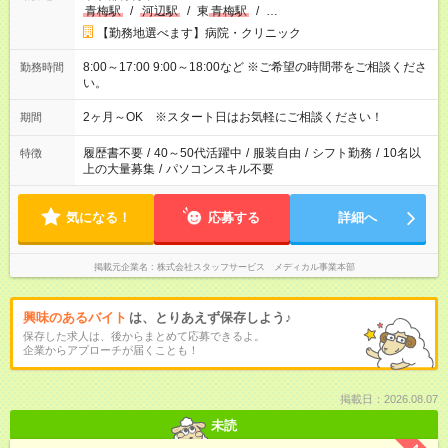
青梅駅
/
河辺駅
/
東
青梅駅
/
…
【勤務地選べます】病院・クリニック
8:00～17:00 9:00～18:00など ※ご希望の時間帯をご相談くださ
勤務時間
い。
2ヶ月～OK ※スタート日はお気軽にご相談ください！
期間
履歴書不要
/
40～50代活躍中
/
服装自由
/
シフト勤務
/
10名以
特徴
上の大量募集
/
パソコンスキル不要
気になる！
応募する
詳細へ
掲載元企業名
株式会社スタッフサービス メディカル事業本部
興味のあるバイト
は、とりあえず保存しよう♪
保存した求人は、後からまとめて応募できるよ。
企業からアプローチが届くことも！
掲載日：2026.08.07
未読