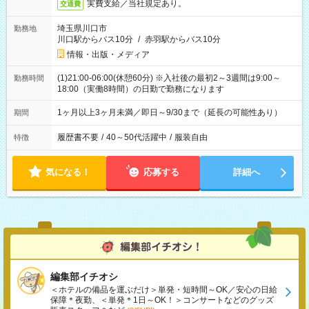
実費支給／当社規定あり。
交通費
埼玉県川口市
勤務地
川口駅からバス10分
/
赤羽駅からバス10分
情報・出版・メディア
(1)21:00-06:00(休憩60分) ※入社後の最初2～3週間は9:00～
勤務時間
18:00（実働8時間）の日勤で勤務になります
1ヶ月以上3ヶ月未満／即日～9/30まで（延長の可能性あり）
期間
履歴書不要
/
40～50代活躍中
/
服装自由
特徴
気になる！
応募する
詳細へ
編集部イチオシ
＜ホテルの備品を運ぶだけ＞単発・短時間～OK／安心の日給
保障＊夜勤、＜単発＊1日～OK！＞コンサートなどのグッズ