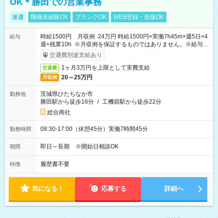
OK＊勝田での営業事務
派遣
職種未経験OK
ブランクOK
WEB登録・面接OK
時給1500円 月収例 24万円 時給1500円×実働7h45m×週5日×4
給与
週+残業10h ※月収例を保証するものではありません。※給与即
受取りサービス利用可（利用条件有）
交通費別途支給あり
1ヶ月3万円を上限として実費支給
交通費
20～25万円
月収例
茨城県ひたちなか市
勤務地
勝田駅から徒歩16分
/
工機前駅から徒歩22分
総合商社
08:30-17:00（休憩45分）実働7時間45分
勤務時間
即日～長期 ※開始日相談OK
期間
履歴書不要
特徴
気になる！
応募する
詳細へ