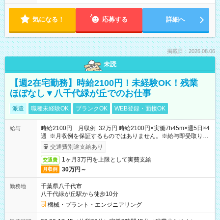
気になる！
応募する
詳細へ
掲載日：2026.08.06
未読
【週2在宅勤務】時給2100円！未経験OK！残業
ほぼなし▼八千代緑が丘でのお仕事
派遣
職種未経験OK
ブランクOK
WEB登録・面接OK
時給2100円 月収例 32万円 時給2100円×実働7h45m×週5日×4
給与
週 ※月収例を保証するものではありません。※給与即受取りサ
ービス利用可（利用条件有）
交通費別途支給あり
1ヶ月3万円を上限として実費支給
交通費
30万円～
月収例
千葉県八千代市
勤務地
八千代緑が丘駅から徒歩10分
機械・プラント・エンジニアリング