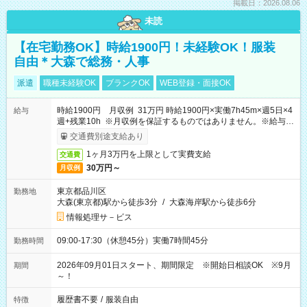
掲載日：2026.08.06
未読
【在宅勤務OK】時給1900円！未経験OK！服装
自由＊大森で総務・人事
派遣
職種未経験OK
ブランクOK
WEB登録・面接OK
時給1900円 月収例 31万円 時給1900円×実働7h45m×週5日×4
給与
週+残業10h ※月収例を保証するものではありません。※給与即
受取りサービス利用可（利用条件有）
交通費別途支給あり
1ヶ月3万円を上限として実費支給
交通費
30万円～
月収例
東京都品川区
勤務地
大森(東京都)駅から徒歩3分
/
大森海岸駅から徒歩6分
情報処理サ－ビス
09:00-17:30（休憩45分）実働7時間45分
勤務時間
2026年09月01日スタート、期間限定 ※開始日相談OK ※9月
期間
～！
履歴書不要
/
服装自由
特徴