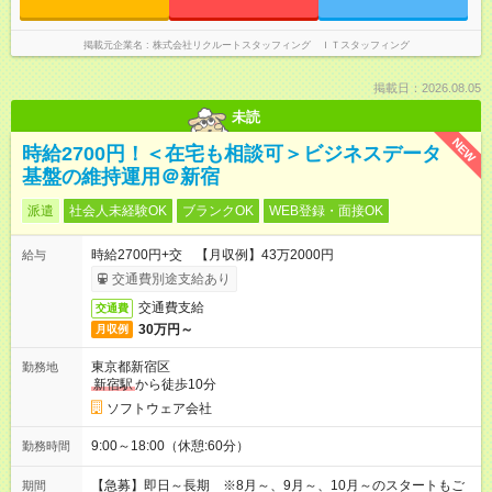
掲載元企業名
株式会社リクルートスタッフィング ＩＴスタッフィング
掲載日：2026.08.05
未読
NEW
時給2700円！＜在宅も相談可＞ビジネスデータ
基盤の維持運用＠新宿
派遣
社会人未経験OK
ブランクOK
WEB登録・面接OK
時給2700円+交 【月収例】43万2000円
給与
交通費別途支給あり
交通費支給
交通費
30万円～
月収例
東京都新宿区
勤務地
新宿駅
から徒歩10分
ソフトウェア会社
9:00～18:00（休憩:60分）
勤務時間
【急募】即日～長期 ※8月～、9月～、10月～のスタートもご
期間