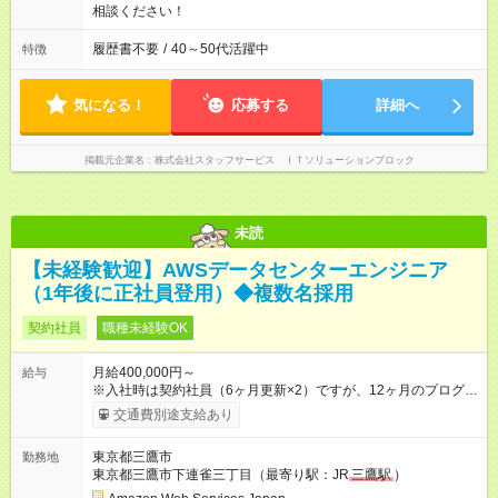
相談ください！
履歴書不要
/
40～50代活躍中
特徴
気になる！
応募する
詳細へ
掲載元企業名
株式会社スタッフサービス ＩＴソリューションブロック
未読
【未経験歓迎】AWSデータセンターエンジニア
（1年後に正社員登用）◆複数名採用
契約社員
職種未経験OK
月給400,000円～
給与
※入社時は契約社員（6ヶ月更新×2）ですが、12ヶ月のプログラ
ム修了後は正社員として登用されます。その後は昇給制度があ
交通費別途支給あり
ります。 【試用期間】試用期間なし
東京都三鷹市
勤務地
東京都三鷹市下連雀三丁目（最寄り駅：JR
三鷹駅
）