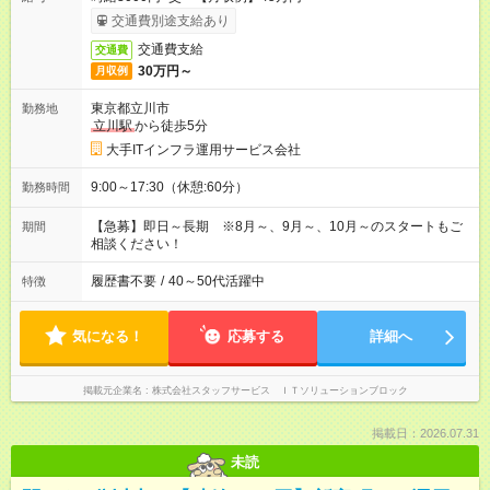
交通費別途支給あり
交通費支給
交通費
30万円～
月収例
東京都立川市
勤務地
立川駅
から徒歩5分
大手ITインフラ運用サービス会社
9:00～17:30（休憩:60分）
勤務時間
【急募】即日～長期 ※8月～、9月～、10月～のスタートもご
期間
相談ください！
履歴書不要
/
40～50代活躍中
特徴
気になる！
応募する
詳細へ
掲載元企業名
株式会社スタッフサービス ＩＴソリューションブロック
掲載日：2026.07.31
未読