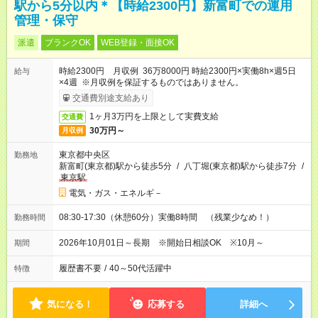
駅から5分以内＊【時給2300円】新富町での運用
管理・保守
派遣
ブランクOK
WEB登録・面接OK
時給2300円 月収例 36万8000円 時給2300円×実働8h×週5日
給与
×4週 ※月収例を保証するものではありません。
交通費別途支給あり
1ヶ月3万円を上限として実費支給
交通費
30万円～
月収例
東京都中央区
勤務地
新富町(東京都)駅から徒歩5分
/
八丁堀(東京都)駅から徒歩7分
/
東京駅
電気・ガス・エネルギ－
08:30-17:30（休憩60分）実働8時間 （残業少なめ！）
勤務時間
2026年10月01日～長期 ※開始日相談OK ※10月～
期間
履歴書不要
/
40～50代活躍中
特徴
気になる！
応募する
詳細へ