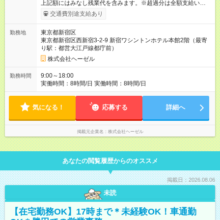
上記額にはみなし残業代を含みます。※超過分は全額支給いたし
ます。 みなし残業代 39,080円 以上／月 みなし残業時間 20時間
交通費別途支給あり
／月 月給29万円以上（給与は前職の給与を考慮して決定致しま
す。） ※年齢・能力・経験を考慮し、当社規定により決定いた
東京都新宿区
勤務地
します。 ※試用期間6ヶ月間あり。(期間中の給与の変動はあり
東京都新宿区西新宿3-2-9 新宿ワシントンホテル本館2階（最寄
ません） ※試用期間中は契約社員となります。契約期間終了
り駅：都営大江戸線都庁前）
後、正社員としての雇用となります。 ※みなし残業代、月20時
間分を含みます。 ※通勤交通費別途支給 ※ 上記固定残業代を超
株式会社ヘーゼル
える勤務をした場合は、追加支給いたします。 【試用期間】試
用期間あり 試用期間の長さ：6ヶ月 ※ 雇用形態と給与に、本採
9:00～18:00
勤務時間
用時と異なる部分があります。 雇用形態：中途採用（契約社
実働時間：8時間/日 実働時間：8時間/日
員） 給与：本採用時と同じです。
気になる！
応募する
詳細へ
掲載元企業名
株式会社ヘーゼル
あなたの閲覧履歴からのオススメ
掲載日：2026.08.06
未読
【在宅勤務OK】17時まで＊未経験OK！車通勤