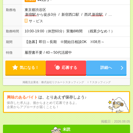
東京都渋谷区
勤務地
新宿駅
から徒歩3分
/
新宿西口駅
/
西武
新宿駅
/
…
サ－ビス
10:00-19:00（休憩60分）実働8時間 （残業少なめ！）
勤務時間
【急募】即日～長期 ※開始日相談OK ※08月～
期間
履歴書不要
/
40～50代活躍中
特徴
気になる！
応募する
詳細へ
掲載元企業名
株式会社リクルートスタッフィング ＩＴスタッフィング
興味のあるバイト
は、とりあえず保存しよう♪
保存した求人は、後からまとめて応募できるよ。
企業からアプローチが届くことも！
掲載日：2026.08.05
未読