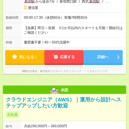
新宿駅
から徒歩7分
/
新宿西口駅
/
西武
新宿駅
/
…
通信業
09:00-17:30（休憩60分）実働7時間30分
勤務時間
【急募】即日～長期 ※1か月以内のスタートも可能！開始日は
期間
ご相談ください
履歴書不要
/
40～50代活躍中
特徴
気になる！
応募する
詳細へ
掲載元企業名
株式会社リクルートスタッフィング ＩＴスタッフィング
未読
クラウドエンジニア（AWS）｜運用から設計へス
テップアップしたい方歓迎
正社員
月給290,000円～360,000円
給与