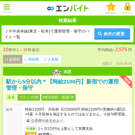
0
メニュー
気になる！
ログイン
検索結果
ＪＲ中央本線(東京－松本)で運用管理・保守のバ
条件の変更
イト一覧
10
2,575
件中
1
～
10
件表示
平均時給:
円
新着順
時給順
人気順
掲載日：2026.08.06
未読
NEW
駅から5分以内＊【時給2100円】新宿での運用
管理・保守
派遣
ブランクOK
WEB登録・面接OK
時給2100円 月収例 33万6000円 時給2100円×実働8h×週5日
給与
×4週 ※月収例を保証するものではありません。※給与即受取り
サービス利用可（利用条件有）
交通費別途支給あり
1ヶ月3万円を上限として実費支給
交通費
30万円～
月収例