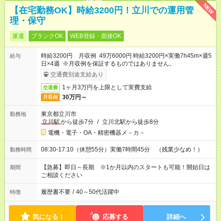
NEW
【在宅勤務OK】時給3200円！立川での運用管
理・保守
派遣
ブランクOK
WEB登録・面接OK
時給3200円 月収例 49万6000円 時給3200円×実働7h45m×週5
給与
日×4週 ※月収例を保証するものではありません。
交通費別途支給あり
1ヶ月3万円を上限として実費支給
交通費
30万円～
月収例
東京都立川市
勤務地
立川駅
から徒歩7分
/
立川北駅から徒歩8分
電機・電子・OA・精密機器メ－カ－
08:30-17:10（休憩55分）実働7時間45分 （残業少なめ！）
勤務時間
【急募】即日～長期 ※1か月以内のスタートも可能！開始日は
期間
ご相談ください
履歴書不要
/
40～50代活躍中
特徴
気になる！
応募する
詳細へ