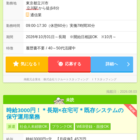
東京都立川市
勤務地
立川駅
から徒歩8分
通信業
09:00-17:30（休憩60分）実働7時間30分
勤務時間
2026年10月01日～長期 ※開始日相談OK ※10月～
期間
履歴書不要
/
40～50代活躍中
特徴
気になる！
応募する
詳細へ
掲載元企業名
株式会社リクルートスタッフィング ＩＴスタッフィング
掲載日：2026.08.03
未読
NEW
時給3000円！＊長期×在宅可＊既存システムの
保守運用業務
派遣
社会人未経験OK
ブランクOK
WEB登録・面接OK
時給3000円+交 【月収例】45万円
給与