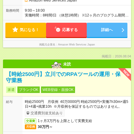
Amazon Web Services Japan
9:00～18:00
勤務時間
実働時間：8時間/日 （休憩1時間） ※12ヶ月のプログラム期間中
は、勤務時間に変更はありません。プログラム修了後に正社員
となるとシフト制勤務となります。
気になる！
応募する
詳細へ
掲載元企業名
Amazon Web Services Japan
掲載日：2026.08.04
未読
NEW
【時給2500円】立川でのRPAツールの運用・保
守業務
派遣
ブランクOK
WEB登録・面接OK
時給2500円 月収例 40万0000円 時給2500円×実働7h30m×週5
給与
日×4週+残業10h ※月収例を保証するものではありません。
交通費別途支給あり
1ヶ月3万円を上限として実費支給
交通費
30万円～
月収例