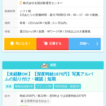
円の場合あり ・国家試験 7:00～13:30（休憩なし） 時給1,300
株式会社全国試験運営センター
円（役割手当＋100円）×6時間＝日収8,400円＋交通費 【試用期
間】試用期間なし
シフト制
勤務時間
1日あたりの実働時間：最大7時間/日 09：00～17：00 ※勤務時
間は 試験により異なります。
単発・1日のみOK / 短期（1ヶ月以内）
期間
週1日からOK / 副業・WワークOK / 10名以上の大量募集
特徴
気になる！
応募する
詳細へ
未読
【未経験OK】【深夜時給1875円】写真アルバ
ムの貼り付け・確認｜短期
派遣
職種未経験OK
ブランクOK
WEB登録・面接OK
時給1500円／夜22時～翌5時までは深夜時給1875円
給与
交通費別途支給あり