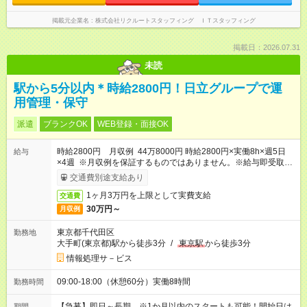
掲載元企業名
株式会社リクルートスタッフィング ＩＴスタッフィング
掲載日：2026.07.31
未読
駅から5分以内＊時給2800円！日立グループで運
用管理・保守
派遣
ブランクOK
WEB登録・面接OK
時給2800円 月収例 44万8000円 時給2800円×実働8h×週5日
給与
×4週 ※月収例を保証するものではありません。※給与即受取り
サービス利用可（利用条件有）
交通費別途支給あり
1ヶ月3万円を上限として実費支給
交通費
30万円～
月収例
東京都千代田区
勤務地
大手町(東京都)駅から徒歩3分
/
東京駅
から徒歩3分
情報処理サ－ビス
09:00-18:00（休憩60分）実働8時間
勤務時間
【急募】即日～長期 ※1か月以内のスタートも可能！開始日は
期間