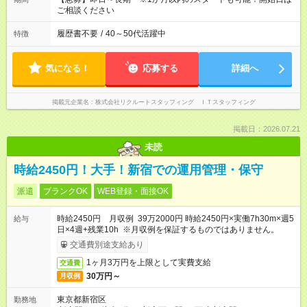
ご相談ください
履歴書不要
/
40～50代活躍中
特徴
気になる！
応募する
詳細へ
掲載元企業名
株式会社リクルートスタッフィング ＩＴスタッフィング
掲載日：2026.07.21
未読
時給2450円！大手！新宿での運用管理・保守
派遣
ブランクOK
WEB登録・面接OK
時給2450円 月収例 39万2000円 時給2450円×実働7h30m×週5
給与
日×4週+残業10h ※月収例を保証するものではありません。
交通費別途支給あり
1ヶ月3万円を上限として実費支給
交通費
30万円～
月収例
東京都新宿区
勤務地