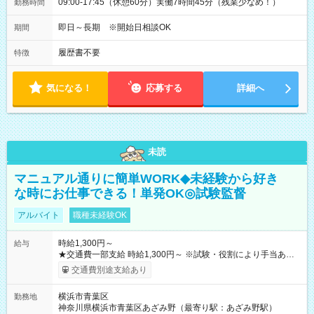
09:00-17:45（休憩60分）実働7時間45分（残業少なめ！）
勤務時間
即日～長期 ※開始日相談OK
期間
履歴書不要
特徴
気になる！
応募する
詳細へ
未読
マニュアル通りに簡単WORK◆未経験から好き
な時にお仕事できる！単発OK◎試験監督
アルバイト
職種未経験OK
時給1,300円～
給与
★交通費一部支給 時給1,300円～ ※試験・役割により手当あり
※勤務回数により昇給あり 【即給（前払い）オプションあ
交通費別途支給あり
り！】 希望される場合、勤務から1週間ほどで給与の一部を受け
取れます。 ※手数料418円がかかります。 【過去試験日の収入
横浜市青葉区
勤務地
例】 ・河合塾模擬試験 8:30～17:30（休憩1時間） 時給1,300円
神奈川県横浜市青葉区あざみ野（最寄り駅：あざみ野駅）
×8時間＝日収10,400円＋交通費 ※当日の役割により時給＋100