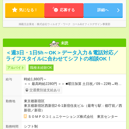
気になる！
応募する
詳細へ
掲載元企業名
株式会社ウィルオブ・ワーク コール&オフィスデザイン事業部
未読
＜週3日・1日5h～OK＞データ入力＆電話対応／
ライフスタイルに合わせてシフトの相談OK！
アルバイト
職種未経験OK
時給1,880円～
給与
＜＜ 最高時給2280円 ＞＞ ■曜日加算 土日祝／09～22時→時給
＋400円 ■時間加算 月曜／09～12時→時給＋200円 月曜／17～
交通費別途支給あり
22時→時給＋200円 金曜／17～22時→時給＋400円 ■導入研
修・OJT研修時： 時給1780円（各加算給無）
東京都新宿区
勤務地
━━━━━━━━━━━━━━━ ■月収例 ◎ロングシフト（週3日×実7h） [1]
東京都新宿区西新宿2-6-1新宿住友ビル（最寄り駅：都庁前／西
金曜日収：15160円×4日＝60640円 [2]土曜日収：15960円×5日
新宿／新宿）
＝79800円 [3]日曜日収：15960円×5日＝79800円 [1]＋[2]＋[3]＝
月収22万240円 ◎ショートシフト（週3日×実5h） [1]月曜日収：
ＳＯＭＰＯコミュニケーションズ株式会社 東京センター
10400円×4日＝41600円 [2]金曜日収：11400円×4日＝45600円
[3]土曜日収：11400円×5日＝57000円 [1]＋[2]＋[3]＝月収14万
シフト制
勤務時間