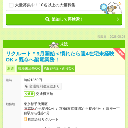
大量募集中！10名以上の大量募集
追加して再検索！
掲載日：2026.08.08
未読
NEW
リクルート＊9月開始＜慣れたら週4在宅未経験
OK＞既存へ架電業務！
派遣
職種未経験OK
WEB登録・面接OK
時給1850円
給与
交通費別途支給あり
交通費支給
交通費
東京都千代田区
勤務地
東京駅
から徒歩1分
/
京橋(東京都)駅から徒歩4分
/
銀座一丁
目駅から徒歩5分
株式会社リクルート