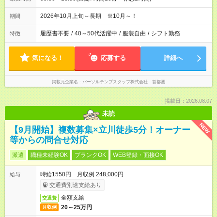
2026年10月上旬～長期 ※10月～！
期間
履歴書不要
/
40～50代活躍中
/
服装自由
/
シフト勤務
特徴
気になる！
応募する
詳細へ
掲載元企業名
パーソルテンプスタッフ株式会社 首都圏
掲載日：2026.08.07
未読
NEW
【9月開始】複数募集×立川徒歩5分！オーナー
等からの問合せ対応
派遣
職種未経験OK
ブランクOK
WEB登録・面接OK
時給1550円 月収例 248,000円
給与
交通費別途支給あり
全額支給
交通費
20～25万円
月収例