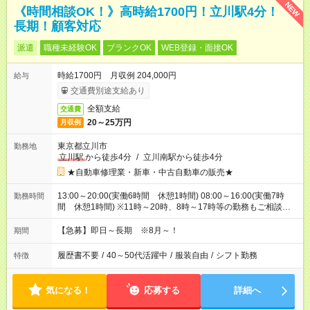
NEW
《時間相談OK！》高時給1700円！立川駅4分！
長期！顧客対応
派遣
職種未経験OK
ブランクOK
WEB登録・面接OK
時給1700円 月収例 204,000円
給与
交通費別途支給あり
全額支給
交通費
20～25万円
月収例
東京都立川市
勤務地
立川駅
から徒歩4分
/
立川南駅から徒歩4分
★自動車修理業・新車・中古自動車の販売★
13:00～20:00(実働6時間 休憩1時間) 08:00～16:00(実働7時
勤務時間
間 休憩1時間) ※11時～20時、8時～17時等の勤務もご相談可
能です♪11時からの遅番のみOK
【急募】即日～長期 ※8月～！
期間
履歴書不要
/
40～50代活躍中
/
服装自由
/
シフト勤務
特徴
気になる！
応募する
詳細へ