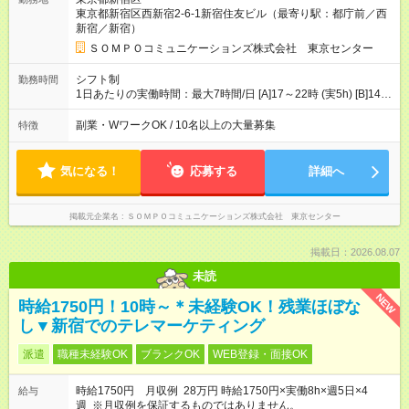
━━━━━━━━━━━━━━━ ■月収例 ◎ロングシフト（週3日×実7h） [1]
東京都新宿区西新宿2-6-1新宿住友ビル（最寄り駅：都庁前／西
金曜日収：15160円×4日＝60640円 [2]土曜日収：15960円×5日
新宿／新宿）
＝79800円 [3]日曜日収：15960円×5日＝79800円 [1]＋[2]＋[3]＝
月収22万240円 ◎ショートシフト（週3日×実5h） [1]月曜日収：
ＳＯＭＰＯコミュニケーションズ株式会社 東京センター
10400円×4日＝41600円 [2]金曜日収：11400円×4日＝45600円
[3]土曜日収：11400円×5日＝57000円 [1]＋[2]＋[3]＝月収14万
シフト制
勤務時間
4200円 【試用期間】試用期間あり 試用期間の長さ：3ヶ月 ※ 雇
1日あたりの実働時間：最大7時間/日 [A]17～22時 (実5h) [B]14～
用形態と給与に、本採用時と異なる部分があります。 雇用形
22時 (実7h/休1h） ★週3～5日※土or日必須 ◎休日：平日メイン
態：本採用時と同じです。 給与：時給 1,780円以上 ※各加算給
※[B]OJT終了後要相談 ◎下記選択制 （1）曜日固定 週3～・土or
副業・WワークOK / 10名以上の大量募集
特徴
無
日必須 （2）月間シフト※規定 1ヶ月毎のシフト制 ※デビュー後
選択可 ▶ご確認 祝日/GW/年末年始等も シフト通りの出勤が必要
です
気になる！
応募する
詳細へ
掲載元企業名
ＳＯＭＰＯコミュニケーションズ株式会社 東京センター
掲載日：2026.08.07
未読
NEW
時給1750円！10時～＊未経験OK！残業ほぼな
し▼新宿でのテレマーケティング
派遣
職種未経験OK
ブランクOK
WEB登録・面接OK
時給1750円 月収例 28万円 時給1750円×実働8h×週5日×4
給与
週 ※月収例を保証するものではありません。