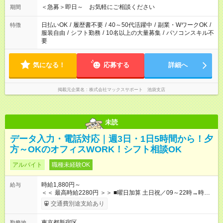
＜急募＞即日～ お気軽にご相談ください
期間
日払いOK
/
履歴書不要
/
40～50代活躍中
/
副業・WワークOK
/
特徴
服装自由
/
シフト勤務
/
10名以上の大量募集
/
パソコンスキル不
要
気になる！
応募する
詳細へ
掲載元企業名
株式会社マックスサポート 池袋支店
未読
データ入力・電話対応｜週3日・1日5時間から！夕
方～OKのオフィスWORK！シフト相談OK
アルバイト
職種未経験OK
時給1,880円～
給与
＜＜ 最高時給2280円 ＞＞ ■曜日加算 土日祝／09～22時→時給
＋400円 ■時間加算 月曜／09～12時→時給＋200円 月曜／17～
交通費別途支給あり
22時→時給＋200円 金曜／17～22時→時給＋400円 ■導入研
修・OJT研修時： 時給1780円（各加算給無）
東京都新宿区
勤務地