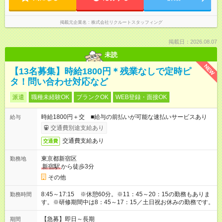
掲載元企業名
株式会社リクルートスタッフィング
掲載日：2026.08.07
未読
NEW
【13名募集】時給1800円＊残業なしで定時ピ
タ！問い合わせ対応など
派遣
職種未経験OK
ブランクOK
WEB登録・面接OK
時給1800円＋交 ■給与の前払いが可能な速払いサービスあり
給与
交通費別途支給あり
交通費支給あり
交通費
東京都新宿区
勤務地
新宿駅
から徒歩3分
その他
8:45～17:15 ※休憩60分。※11：45～20：15の勤務もありま
勤務時間
す。※研修期間中は8：45～17：15／土日祝お休みの勤務です。
【急募】即日～長期
期間