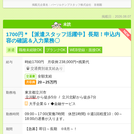
掲載元企業名
パーソルテンプスタッフ株式会社 首都圏
掲載日：2026.08.07
未読
NEW
1700円＊【派遣スタッフ活躍中】長期！申込内
容の確認＆入力業務〇
派遣
職種未経験OK
ブランクOK
WEB登録・面接OK
時給1700円 月収例 238,000円+残業代
給与
交通費別途支給あり
全額支給
交通費
20～25万円
月収例
東京都立川市
勤務地
立川駅
から徒歩5分
/
立川北駅から徒歩7分
大手企業Ｇｒ◆金融サービス
09:00～17:00(実働7時間 休憩1時間) ※週1回程度10：00～
勤務時間
18:00の遅番が入ります。
【急募】即日～長期 ※8月～！
期間