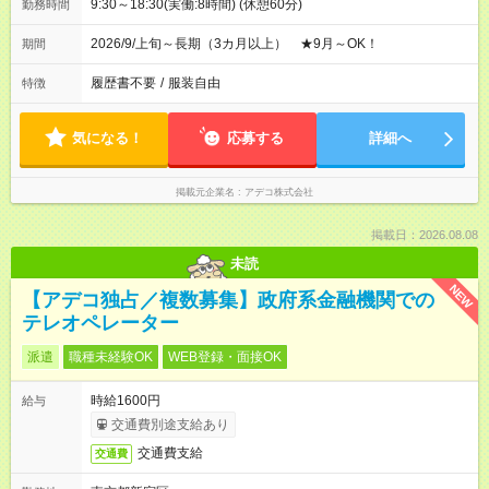
9:30～18:30(実働:8時間) (休憩60分)
勤務時間
2026/9/上旬～長期（3カ月以上） ★9月～OK！
期間
履歴書不要
/
服装自由
特徴
気になる！
応募する
詳細へ
掲載元企業名
アデコ株式会社
掲載日：2026.08.08
未読
NEW
【アデコ独占／複数募集】政府系金融機関での
テレオペレーター
派遣
職種未経験OK
WEB登録・面接OK
時給1600円
給与
交通費別途支給あり
交通費支給
交通費