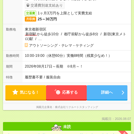
交通費別途支給あり
1ヶ月3万円を上限として実費支給
交通費
25～30万円
月収例
東京都新宿区
勤務地
新宿駅
から徒歩10分
/
都庁前駅から徒歩8分
/
新宿(東京メト
ロ)駅
/
…
アウトソーシング・テレマ－ケティング
10:00-19:00（休憩60分）実働8時間（残業少なめ！）
勤務時間
2026年08月17日～長期 ※8月～！
期間
履歴書不要
/
服装自由
特徴
気になる！
応募する
詳細へ
掲載元企業名
株式会社リクルートスタッフィング
掲載日：2026.08.07
未読