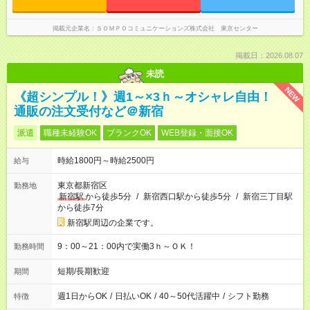
掲載元企業名
ＳＯＭＰＯコミュニケーションズ株式会社 東京センター
掲載日：2026.08.07
未読
NEW
《超シンプル！》週1～×3ｈ～オシャレ自由！
通販の注文受付など＠新宿
派遣
職種未経験OK
ブランクOK
WEB登録・面接OK
時給1800円～時給2500円
給与
東京都新宿区
勤務地
新宿駅
から徒歩5分
/
新宿西口駅から徒歩5分
/
新宿三丁目駅
から徒歩7分
新宿駅周辺の企業です。
9：00～21：00内で実働3ｈ～ＯＫ！
勤務時間
短期/長期歓迎
期間
週1日からOK
/
日払いOK
/
40～50代活躍中
/
シフト勤務
特徴