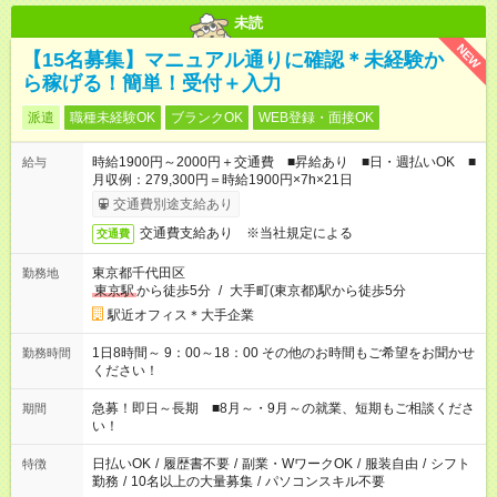
未読
NEW
【15名募集】マニュアル通りに確認＊未経験か
ら稼げる！簡単！受付＋入力
派遣
職種未経験OK
ブランクOK
WEB登録・面接OK
時給1900円～2000円＋交通費 ■昇給あり ■日・週払いOK ■
給与
月収例：279,300円＝時給1900円×7h×21日
交通費別途支給あり
交通費支給あり ※当社規定による
交通費
東京都千代田区
勤務地
東京駅
から徒歩5分
/
大手町(東京都)駅から徒歩5分
駅近オフィス＊大手企業
1日8時間～ 9：00～18：00 その他のお時間もご希望をお聞かせ
勤務時間
ください！
急募！即日～長期 ■8月～・9月～の就業、短期もご相談くださ
期間
い！
日払いOK
/
履歴書不要
/
副業・WワークOK
/
服装自由
/
シフト
特徴
勤務
/
10名以上の大量募集
/
パソコンスキル不要