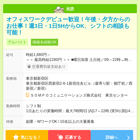
未読
オフィスワークデビュー歓迎！午後・夕方からの
お仕事！週3日・1日5HからOK、シフトの相談も
可能！
アルバイト
職種未経験OK
時給1,880円～
給与
＜＜ 最高時給2280円 ＞＞ ■曜日加算 土日祝／09～22時→時給
＋400円 ■時間加算 月曜／09～12時→時給＋200円 月曜／17～
交通費別途支給あり
22時→時給＋200円 金曜／17～22時→時給＋400円 ■導入研
修・OJT研修時： 時給1780円（各加算給無）
東京都新宿区
勤務地
━━━━━━━━━━━━━━━ ■月収例 ◎ロングシフト（週3日×実7h） [1]
東京都新宿区西新宿2-6-1新宿住友ビル（最寄り駅：都庁前／西
金曜日収：15160円×4日＝60640円 [2]土曜日収：15960円×5日
新宿／新宿）
＝79800円 [3]日曜日収：15960円×5日＝79800円 [1]＋[2]＋[3]＝
月収22万240円 ◎ショートシフト（週3日×実5h） [1]月曜日収：
ＳＯＭＰＯコミュニケーションズ株式会社 東京センター
10400円×4日＝41600円 [2]金曜日収：11400円×4日＝45600円
[3]土曜日収：11400円×5日＝57000円 [1]＋[2]＋[3]＝月収14万
シフト制
勤務時間
4200円 【試用期間】試用期間あり 試用期間の長さ：3ヶ月 ※ 雇
1日あたりの実働時間：最大7時間/日 [A]17～22時 (実5h) [B]14～
用形態と給与に、本採用時と異なる部分があります。 雇用形
22時 (実7h/休1h） ★週3～5日※土or日必須 ◎休日：平日メイン
態：本採用時と同じです。 給与：時給 1,780円以上 ※各加算給
※[B]OJT終了後要相談 ◎下記選択制 （1）曜日固定 週3～・土or
副業・WワークOK / 10名以上の大量募集
特徴
無
日必須 （2）月間シフト※規定 1ヶ月毎のシフト制 ※デビュー後
選択可 ▶ご確認 祝日/GW/年末年始等も シフト通りの出勤が必要
です
気になる！
応募する
詳細へ