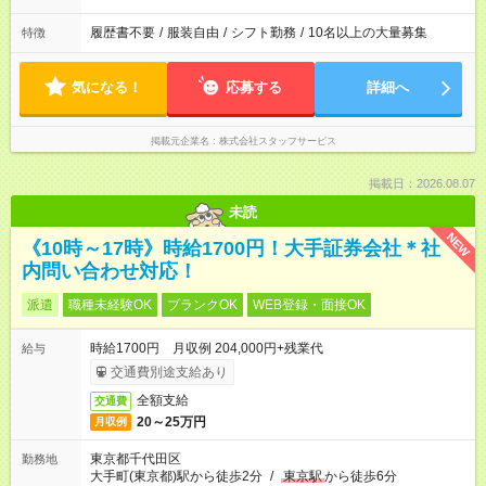
履歴書不要
/
服装自由
/
シフト勤務
/
10名以上の大量募集
特徴
気になる！
応募する
詳細へ
掲載元企業名
株式会社スタッフサービス
掲載日：2026.08.07
未読
NEW
《10時～17時》時給1700円！大手証券会社＊社
内問い合わせ対応！
派遣
職種未経験OK
ブランクOK
WEB登録・面接OK
時給1700円 月収例 204,000円+残業代
給与
交通費別途支給あり
全額支給
交通費
20～25万円
月収例
東京都千代田区
勤務地
大手町(東京都)駅から徒歩2分
/
東京駅
から徒歩6分