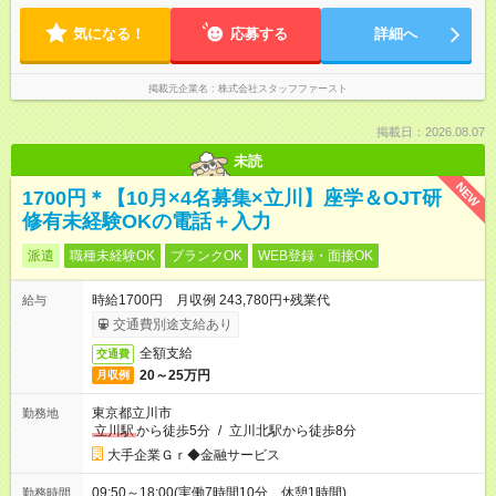
気になる！
応募する
詳細へ
掲載元企業名
株式会社スタッフファースト
掲載日：2026.08.07
未読
NEW
1700円＊【10月×4名募集×立川】座学＆OJT研
修有未経験OKの電話＋入力
派遣
職種未経験OK
ブランクOK
WEB登録・面接OK
時給1700円 月収例 243,780円+残業代
給与
交通費別途支給あり
全額支給
交通費
20～25万円
月収例
東京都立川市
勤務地
立川駅
から徒歩5分
/
立川北駅から徒歩8分
大手企業Ｇｒ◆金融サービス
09:50～18:00(実働7時間10分 休憩1時間)
勤務時間