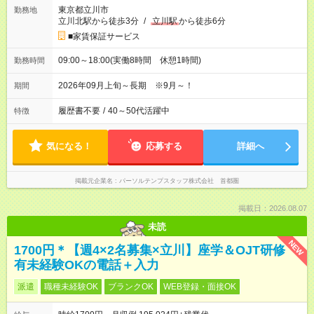
東京都立川市
勤務地
立川北駅から徒歩3分
/
立川駅
から徒歩6分
■家賃保証サービス
09:00～18:00(実働8時間 休憩1時間)
勤務時間
2026年09月上旬～長期 ※9月～！
期間
履歴書不要
/
40～50代活躍中
特徴
気になる！
応募する
詳細へ
掲載元企業名
パーソルテンプスタッフ株式会社 首都圏
掲載日：2026.08.07
未読
NEW
1700円＊【週4×2名募集×立川】座学＆OJT研修
有未経験OKの電話＋入力
派遣
職種未経験OK
ブランクOK
WEB登録・面接OK