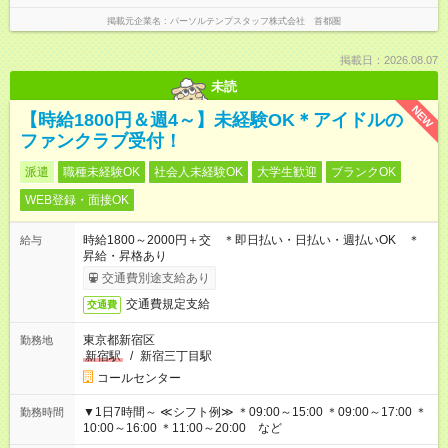
掲載元企業名
パーソルテンプスタッフ株式会社 首都圏
掲載日：2026.08.07
未読
NEW
【時給1800円＆週4～】未経験OK＊アイドルの
ファンクラブ受付！
派遣
職種未経験OK
社会人未経験OK
大学生歓迎
ブランクOK
WEB登録・面接OK
時給1800～2000円＋交 ＊即日払い・日払い・週払いOK ＊
給与
昇給・昇格あり
交通費別途支給あり
交通費規定支給
交通費
東京都新宿区
勤務地
新宿駅
/
新宿三丁目駅
コールセンター
▼1日7時間～ ≪シフト例≫ ＊09:00～15:00 ＊09:00～17:00 ＊
勤務時間
10:00～16:00 ＊11:00～20:00 など