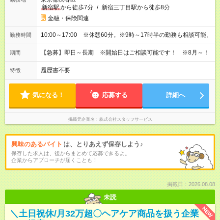
新宿駅
から徒歩7分
/
新宿三丁目駅から徒歩8分
金融・保険関連
10:00～17:00 ※休憩60分。※9時～17時半の勤務も相談可能。
勤務時間
【急募】即日～長期 ※開始日はご相談可能です！ ※8月～！
期間
履歴書不要
特徴
気になる！
応募する
詳細へ
掲載元企業名
株式会社スタッフサービス
興味のあるバイト
は、とりあえず保存しよう♪
保存した求人は、後からまとめて応募できるよ。
企業からアプローチが届くことも！
掲載日：2026.08.08
未読
NEW
＼土日祝休/月32万超〇ヘアケア商品を扱う企業