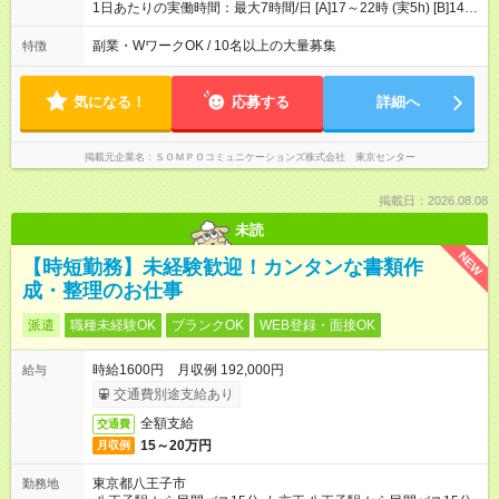
4200円 【試用期間】試用期間あり 試用期間の長さ：3ヶ月 ※ 雇
1日あたりの実働時間：最大7時間/日 [A]17～22時 (実5h) [B]14～
用形態と給与に、本採用時と異なる部分があります。 雇用形
22時 (実7h/休1h） ★週3～5日※土or日必須 ◎休日：平日メイン
態：本採用時と同じです。 給与：時給 1,780円以上 ※各加算給
※[B]OJT終了後要相談 ◎下記選択制 （1）曜日固定 週3～・土or
副業・WワークOK / 10名以上の大量募集
特徴
無
日必須 （2）月間シフト※規定 1ヶ月毎のシフト制 ※デビュー後
選択可 ▶ご確認 祝日/GW/年末年始等も シフト通りの出勤が必要
です
気になる！
応募する
詳細へ
掲載元企業名
ＳＯＭＰＯコミュニケーションズ株式会社 東京センター
掲載日：2026.08.08
未読
NEW
【時短勤務】未経験歓迎！カンタンな書類作
成・整理のお仕事
派遣
職種未経験OK
ブランクOK
WEB登録・面接OK
時給1600円 月収例 192,000円
給与
交通費別途支給あり
全額支給
交通費
15～20万円
月収例
東京都八王子市
勤務地