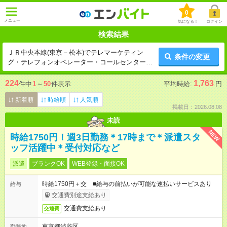
0
メニュー
気になる！
ログイン
検索結果
ＪＲ中央本線(東京－松本)でテレマーケティン
条件の変更
グ・テレフォンオペレーター・コールセンターの
バイト一覧
224
1,763
件中
1
～
50
件表示
平均時給:
円
新着順
時給順
人気順
掲載日：2026.08.08
未読
NEW
時給1750円！週3日勤務＊17時まで＊派遣スタ
ッフ活躍中＊受付対応など
派遣
ブランクOK
WEB登録・面接OK
時給1750円＋交 ■給与の前払いが可能な速払いサービスあり
給与
交通費別途支給あり
交通費支給あり
交通費
東京都渋谷区
勤務地