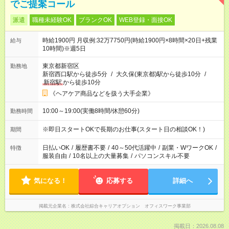
でご提案コール
派遣
職種未経験OK
ブランクOK
WEB登録・面接OK
時給1900円 月収例:32万7750円(時給1900円×8時間×20日+残業
給与
10時間)※週5日
東京都新宿区
勤務地
新宿西口駅から徒歩5分
/
大久保(東京都)駅から徒歩10分
/
新宿駅
から徒歩10分
《ヘアケア商品などを扱う大手企業》
10:00～19:00(実働8時間/休憩60分)
勤務時間
※即日スタートOKで長期のお仕事(スタート日の相談OK！)
期間
日払いOK
/
履歴書不要
/
40～50代活躍中
/
副業・WワークOK
/
特徴
服装自由
/
10名以上の大量募集
/
パソコンスキル不要
気になる！
応募する
詳細へ
掲載元企業名
株式会社綜合キャリアオプション オフィスワーク事業部
掲載日：2026.08.08