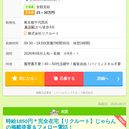
全額支給
交通費
25～30万円
月収例
東京都千代田区
勤務地
東京駅
から徒歩3分
株式会社リクルート
09:30～18:00(実働7時間30分 休憩1時間)
勤務時間
2026年09月上旬～長期 ※9月～！
期間
履歴書不要
/
40～50代活躍中
/
服装自由
/
パソコンスキル不要
特徴
気になる！
応募する
詳細へ
掲載元企業名
パーソルテンプスタッフ株式会社
掲載日：2026.08.07
未読
NEW
時給1850円＊完全在宅【リクルート】じゃらん
の掲載提案＆フォロー電話！