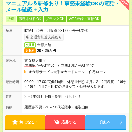
NEW
マニュアル＆研修あり！事務未経験OKの電話・
メール確認＋入力
派遣
職種未経験OK
ブランクOK
WEB登録・面接OK
時給1650円 月収例 231,000円+残業代
給与
交通費別途支給あり
全額支給
交通費
20～25万円
月収例
東京都立川市
勤務地
立川駅
から徒歩5分
/
立川北駅から徒歩7分
★金融サービス大手★カードローン・住宅ローン
09:00～17:00(実働7時間 休憩1時間) ※月に2，3回程度、10時
勤務時間
～18時、11時～19時の遅番シフト勤務が入ります。
2026年09月上旬～長期 ※9月～！
期間
履歴書不要
/
40～50代活躍中
/
服装自由
特徴
気になる！
応募する
詳細へ