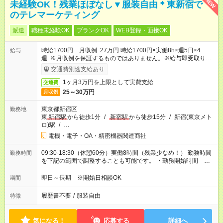
NEW
未経験OK！残業ほぼなし▼服装自由＊東新宿で
のテレマーケティング
派遣
職種未経験OK
ブランクOK
WEB登録・面接OK
時給1700円 月収例 27万円 時給1700円×実働8h×週5日×4
給与
週 ※月収例を保証するものではありません。※給与即受取りサ
ービス利用可（利用条件有）
交通費別途支給あり
1ヶ月3万円を上限として実費支給
交通費
25～30万円
月収例
東京都新宿区
勤務地
東
新宿駅
から徒歩1分
/
新宿駅
から徒歩15分
/
新宿(東京メト
ロ)駅
/
…
電機・電子・OA・精密機器関連商社
09:30-18:30（休憩60分）実働8時間（残業少なめ！） 勤務時間
勤務時間
を下記の範囲で調整することも可能です。 ・勤務開始時間
09:00～10:00 ・勤務終了時間 18:00～19:00
即日～長期 ※開始日相談OK
期間
履歴書不要
/
服装自由
特徴
気になる！
応募する
詳細へ