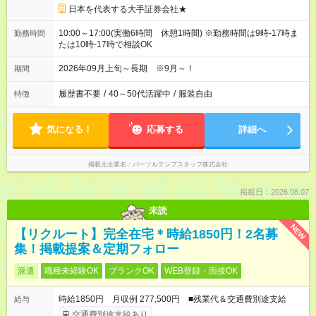
日本を代表する大手証券会社★
10:00～17:00(実働6時間 休憩1時間) ※勤務時間は9時-17時ま
勤務時間
たは10時-17時で相談OK
2026年09月上旬～長期 ※9月～！
期間
履歴書不要
/
40～50代活躍中
/
服装自由
特徴
気になる！
応募する
詳細へ
掲載元企業名
パーソルテンプスタッフ株式会社
掲載日：2026.08.07
未読
NEW
【リクルート】完全在宅＊時給1850円！2名募
集！掲載提案＆定期フォロー
派遣
職種未経験OK
ブランクOK
WEB登録・面接OK
時給1850円 月収例 277,500円 ■残業代＆交通費別途支給
給与
交通費別途支給あり