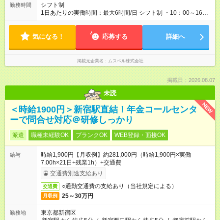
形態：中途採用（契約社員） 給与：本採用時と同じです。 ※試
シフト制
勤務時間
用期間は2ヶ月で、その間は有期契約です。そのほかの条件に変
1日あたりの実働時間：最大6時間/日 シフト制 ・10：00～16：
更はありません。 ※月所定労働時間が110時間未満の方は試用期
00 ・10：00～17：00 ・10：00～18：00 ・週4日以上 ✧働き方
間3ヶ月になります。
はご相談ください✧
気になる！
応募する
詳細へ
掲載元企業名
ムスベル株式会社
掲載日：2026.08.07
未読
NEW
＜時給1900円＞新宿駅直結！年金コールセンタ
ーで問合せ対応＠研修しっかり
派遣
職種未経験OK
ブランクOK
WEB登録・面接OK
時給1,900円【月収例】約281,000円（時給1,900円×実働
給与
7.00h×21日+残業1h）+交通費
交通費別途支給あり
○通勤交通費の支給あり（当社規定による）
交通費
25～30万円
月収例
東京都新宿区
勤務地