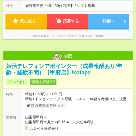
履歴書不要
/
40～50代活躍中
/
シフト勤務
特徴
気になる！
応募する
詳細へ
掲載元企業名
パーソルテンプスタッフ株式会社 首都圏
未読
婚活テレフォンアポインター（成果報酬あり/年
齢・経験不問）【甲府店】/kofap2
アルバイト
職種未経験OK
時給1,060円～1,060円
給与
時給+インセンティブ ※経験・スキル・年齢を考慮の上、決定し
ます。 《成果に応じたインセンティブ支給例》 テレアポ未経
交通費別途支給あり
験、入社5ヶ月目の女性パートさんが、時給に加えて、月7万円
のインセンティブを獲得するなど、入社年数に関わりなく成
山梨県甲府市
勤務地
果・貢献に応じた報酬制度が導入されています。 ※試用期間は3
山梨県甲府市丸の内2-16-4 丸栄ビル6階
ヶ月で、その間は有期契約です。そのほかの条件に変更はあり
ません。 【試用期間】試用期間あり 試用期間の長さ：2ヶ月
ムスベル株式会社
※ 雇用形態と給与に、本採用時と異なる部分があります。 雇用