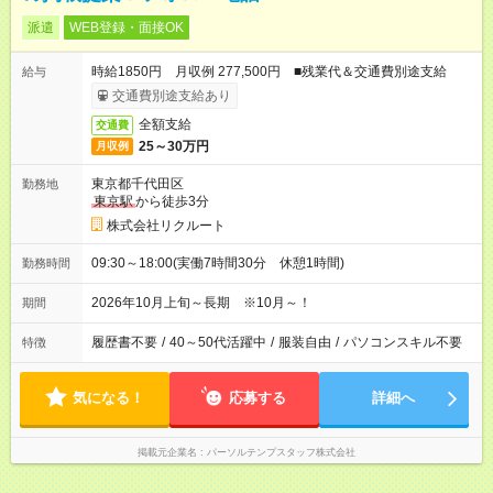
派遣
WEB登録・面接OK
時給1850円 月収例 277,500円 ■残業代＆交通費別途支給
給与
交通費別途支給あり
全額支給
交通費
25～30万円
月収例
東京都千代田区
勤務地
東京駅
から徒歩3分
株式会社リクルート
09:30～18:00(実働7時間30分 休憩1時間)
勤務時間
2026年10月上旬～長期 ※10月～！
期間
履歴書不要
/
40～50代活躍中
/
服装自由
/
パソコンスキル不要
特徴
気になる！
応募する
詳細へ
掲載元企業名
パーソルテンプスタッフ株式会社