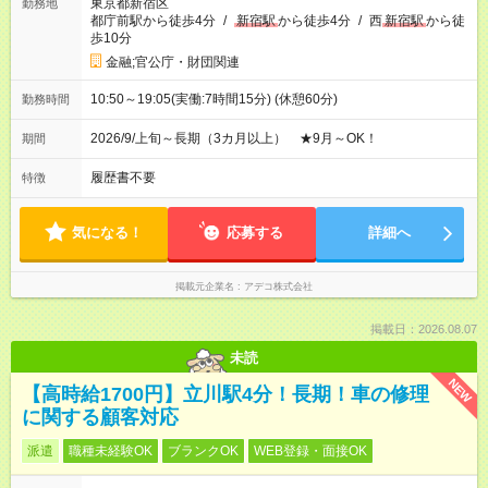
東京都新宿区
勤務地
都庁前駅から徒歩4分
/
新宿駅
から徒歩4分
/
西
新宿駅
から徒
歩10分
金融;官公庁・財団関連
10:50～19:05(実働:7時間15分) (休憩60分)
勤務時間
2026/9/上旬～長期（3カ月以上） ★9月～OK！
期間
履歴書不要
特徴
気になる！
応募する
詳細へ
掲載元企業名
アデコ株式会社
掲載日：2026.08.07
未読
NEW
【高時給1700円】立川駅4分！長期！車の修理
に関する顧客対応
派遣
職種未経験OK
ブランクOK
WEB登録・面接OK