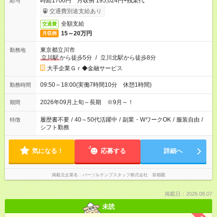
時給1700円 月収例 195,024円+残業代
給与
交通費別途支給あり
全額支給
交通費
15～20万円
月収例
東京都立川市
勤務地
立川駅
から徒歩5分
/
立川北駅から徒歩8分
大手企業Ｇｒ◆金融サービス
09:50～18:00(実働7時間10分 休憩1時間)
勤務時間
2026年09月上旬～長期 ※9月～！
期間
履歴書不要
/
40～50代活躍中
/
副業・WワークOK
/
服装自由
/
特徴
シフト勤務
気になる！
応募する
詳細へ
掲載元企業名
パーソルテンプスタッフ株式会社 首都圏
掲載日：2026.08.07
未読