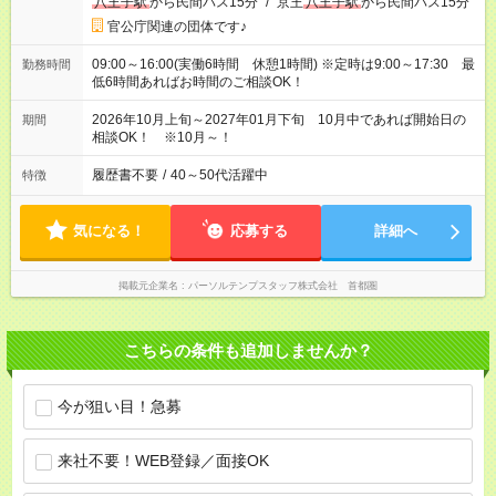
八王子駅
から民間バス15分
/
京王
八王子駅
から民間バス15分
官公庁関連の団体です♪
09:00～16:00(実働6時間 休憩1時間) ※定時は9:00～17:30 最
勤務時間
低6時間あればお時間のご相談OK！
2026年10月上旬～2027年01月下旬 10月中であれば開始日の
期間
相談OK！ ※10月～！
履歴書不要
/
40～50代活躍中
特徴
気になる！
応募する
詳細へ
掲載元企業名
パーソルテンプスタッフ株式会社 首都圏
こちらの条件も追加しませんか？
今が狙い目！急募
来社不要！WEB登録／面接OK