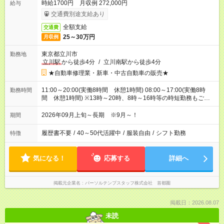
時給1700円 月収例 272,000円
給与
交通費別途支給あり
全額支給
交通費
25～30万円
月収例
東京都立川市
勤務地
立川駅
から徒歩4分
/
立川南駅から徒歩4分
★自動車修理業・新車・中古自動車の販売★
11:00～20:00(実働8時間 休憩1時間) 08:00～17:00(実働8時
勤務時間
間 休憩1時間) ※13時～20時、8時～16時等の時短勤務もご相
談可能です♪11時からの遅番のみOK
2026年09月上旬～長期 ※9月～！
期間
履歴書不要
/
40～50代活躍中
/
服装自由
/
シフト勤務
特徴
気になる！
応募する
詳細へ
掲載元企業名
パーソルテンプスタッフ株式会社 首都圏
掲載日：2026.08.07
未読