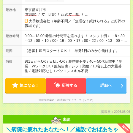
東京都立川市
勤務地
立川駅
/
立川北駅
/
西武
立川駅
/
…
大手物流会社（年齢不問／「無理なく続けられる」と好評の
職場です）
9:00～18:00 希望の時間帯を選べます！ ＜シフト例＞ ・8：30
勤務時間
～12：00 ・10：00～19：00 ・17：00～22：00 ・13：00～
22：00 ・22：00～翌6：00 など
【急募】即日スタートＯＫ！ 単発1日のみから働けます。
期間
週1日からOK
/
日払いOK
/
履歴書不要
/
40～50代活躍中
/
副
特徴
業・WワークOK
/
服装自由
/
シフト勤務
/
10名以上の大量募
集
/
電話対応なし
/
パソコンスキル不要
気になる！
応募する
詳細へ
掲載元企業名
株式会社マイワーク（シニア）
掲載日：2026.08.06
未読
NEW
＼病院に疲れたあなたへ！／施設でおばあちゃ