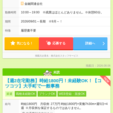
金融関連会社
10:00～19:00 ※残業はほとんどありません。※休憩60分。
勤務時間
2026/09/01～長期 ※9月～！
期間
履歴書不要
特徴
気になる！
応募する
詳細へ
掲載元企業名
株式会社スタッフサービス
掲載日：2026.08.06
未読
NEW
【週2在宅勤務】時給1800円！未経験OK！【コ
ツコツ】大手町で一般事務
派遣
職種未経験OK
ブランクOK
WEB登録・面接OK
時給1800円 月収例 27万円 時給1800円×実働7h30m×週5日×4
給与
週 ※月収例を保証するものではありません。