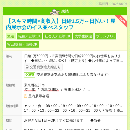
掲載日：2026.08.06
未読
NEW
【スキマ時間×高収入】日給1.5万～日払い！屋
内展示会のイス並べスタッフ
派遣
職種未経験OK
社会人未経験OK
大学生歓迎
ブランクOK
WEB登録・面接OK
日給1万5000円～※実働5時間で日給7000円のお仕事もありま
給与
す ◆日払い・週払いOK！（規定あり）◆お仕事によって日給も
異なります
交通費別途支給あり
交通費別途支給あり(勤務地により異なります)
交通費
東京都立川市
勤務地
立川駅
/
西武
立川駅
/
玉川上水駅
/
…
屋内展示会場
▼シフト例 ・08：00～19：00 ・09：00～18：00 ・10：00～
勤務時間
17：00 ・13：00～22：00 ・16：00～21：00 など多数！ ※お
仕事により勤務時間が異なります
お好きな日1日～OK！すぐに働けます！ ◆急募
期間