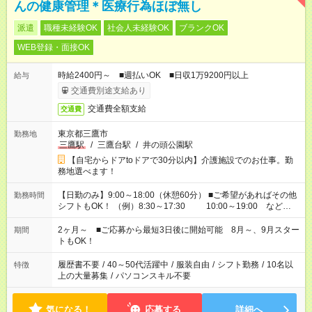
んの健康管理＊医療行為ほぼ無し
派遣
職種未経験OK
社会人未経験OK
ブランクOK
WEB登録・面接OK
時給2400円～ ■週払いOK ■日収1万9200円以上
給与
交通費別途支給あり
交通費全額支給
交通費
東京都三鷹市
勤務地
三鷹駅
/
三鷹台駅
/
井の頭公園駅
【自宅からドアtoドアで30分以内】介護施設でのお仕事。勤
務地選べます！
【日勤のみ】9:00～18:00（休憩60分） ■ご希望があればその他
勤務時間
シフトもOK！ （例）8:30～17:30 10:00～19:00 など
「家族とお休みを合わせたい」 「できれば残業はしたくない」
など、あなたのご希望に沿ったお仕事をご紹介します！ ※Wワ
2ヶ月～ ■ご応募から最短3日後に開始可能 8月～、9月スター
期間
ーク希望の方へ 今ご覧のお仕事で希望する勤務時間と、もう1つ
トもOK！
のお仕事の勤務時間。 合計で週40時間を超える場合は応募でき
ません
履歴書不要
/
40～50代活躍中
/
服装自由
/
シフト勤務
/
10名以
特徴
上の大量募集
/
パソコンスキル不要
気になる！
応募する
詳細へ