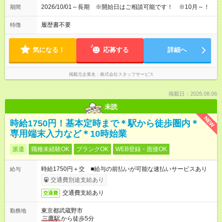
2026/10/01～長期 ※開始日はご相談可能です！ ※10月～！
期間
履歴書不要
特徴
気になる！
応募する
詳細へ
掲載元企業名
株式会社スタッフサービス
掲載日：2026.08.06
未読
NEW
時給1750円！基本定時まで＊駅から徒歩圏内＊
専用端末入力など＊10時始業
派遣
職種未経験OK
ブランクOK
WEB登録・面接OK
時給1750円＋交 ■給与の前払いが可能な速払いサービスあり
給与
交通費別途支給あり
交通費支給あり
交通費
東京都武蔵野市
勤務地
三鷹駅
から徒歩5分