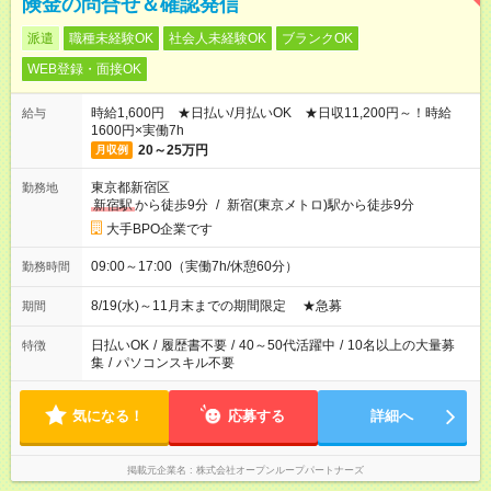
険金の問合せ＆確認発信
派遣
職種未経験OK
社会人未経験OK
ブランクOK
WEB登録・面接OK
時給1,600円 ★日払い/月払いOK ★日収11,200円～！時給
給与
1600円×実働7h
20～25万円
月収例
東京都新宿区
勤務地
新宿駅
から徒歩9分
/
新宿(東京メトロ)駅から徒歩9分
大手BPO企業です
09:00～17:00（実働7h/休憩60分）
勤務時間
8/19(水)～11月末までの期間限定 ★急募
期間
日払いOK
/
履歴書不要
/
40～50代活躍中
/
10名以上の大量募
特徴
集
/
パソコンスキル不要
気になる！
応募する
詳細へ
掲載元企業名
株式会社オープンループパートナーズ