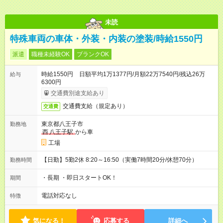
未読
特殊車両の車体・外装・内装の塗装/時給1550円
派遣
職種未経験OK
ブランクOK
時給1550円 日額平均1万1377円/月額22万7540円/残込26万
給与
6300円
交通費別途支給あり
交通費支給（規定あり）
交通費
東京都八王子市
勤務地
西
八王子駅
から車
工場
【日勤】5勤2休 8:20～16:50（実働7時間20分/休憩70分）
勤務時間
・長期 ・即日スタートOK！
期間
電話対応なし
特徴
気になる！
応募する
詳細へ