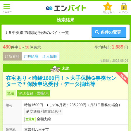
0
メニュー
気になる！
ログイン
検索結果
条件の変更
ＪＲ中央線で職場が分煙のバイト一覧
480
1,689
件中
1
～
50
件表示
平均時給:
円
新着順
時給順
人気順
掲載日：2026.08.06
未読
NEW
在宅あり＜時給1600円！＞大手保険G事務セン
ターで＊保険申込受付・データ抽出等
派遣
WEB登録・面接OK
時給1600円 ●モデル月収：235,200円（月21日勤務の場合）
給与
交通費別途支給あり
全額支給
交通費
東京都八王子市
勤務地