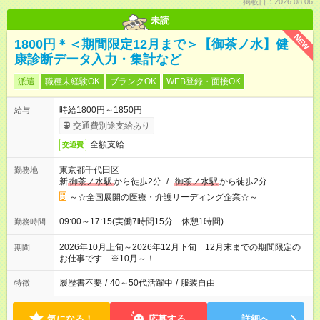
掲載日：2026.08.06
未読
NEW
1800円＊＜期間限定12月まで＞【御茶ノ水】健
康診断データ入力・集計など
派遣
職種未経験OK
ブランクOK
WEB登録・面接OK
時給1800円～1850円
給与
交通費別途支給あり
全額支給
交通費
東京都千代田区
勤務地
新
御茶ノ水駅
から徒歩2分
/
御茶ノ水駅
から徒歩2分
～☆全国展開の医療・介護リーディング企業☆～
09:00～17:15(実働7時間15分 休憩1時間)
勤務時間
2026年10月上旬～2026年12月下旬 12月末までの期間限定の
期間
お仕事です ※10月～！
履歴書不要
/
40～50代活躍中
/
服装自由
特徴
気になる！
応募する
詳細へ