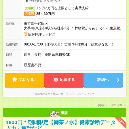
交通費別途支給あり
1ヶ月3万円を上限として実費支給
交通費
25～30万円
月収例
東京都千代田区
勤務地
大手町(東京都)駅から徒歩3分
/
竹橋駅から徒歩5分
/
東京駅
情報処理サ－ビス
09:00-17:30（休憩60分）実働7時間30分（残業少なめ！）
勤務時間
即日～長期 ※開始日相談OK
期間
履歴書不要
特徴
気になる！
応募する
詳細へ
掲載元企業名
株式会社リクルートスタッフィング
掲載日：2026.08.06
未読
NEW
1800円＊期間限定【御茶ノ水】健康診断データ
入力・集計など