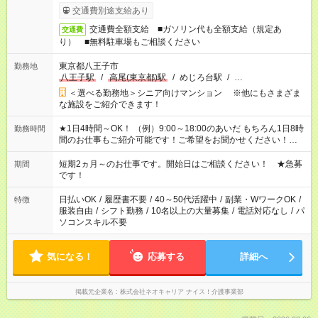
交通費別途支給あり
交通費全額支給 ■ガソリン代も全額支給（規定あ
交通費
り） ■無料駐車場もご相談ください
東京都八王子市
勤務地
八王子駅
/
高尾(東京都)駅
/
めじろ台駅
/
…
＜選べる勤務地＞シニア向けマンション ※他にもさまざま
な施設をご紹介できます！
★1日4時間～OK！ （例）9:00～18:00のあいだ もちろん1日8時
勤務時間
間のお仕事もご紹介可能です！ご希望をお聞かせください！★家
庭の都合でお休みが必要な場合も遠慮なくご相談ください。 ※
週最低15時間以上の勤務が必要です
短期2ヵ月～のお仕事です。開始日はご相談ください！ ★急募
期間
です！
日払いOK
/
履歴書不要
/
40～50代活躍中
/
副業・WワークOK
/
特徴
服装自由
/
シフト勤務
/
10名以上の大量募集
/
電話対応なし
/
パ
ソコンスキル不要
気になる！
応募する
詳細へ
掲載元企業名
株式会社ネオキャリア ナイス！介護事業部