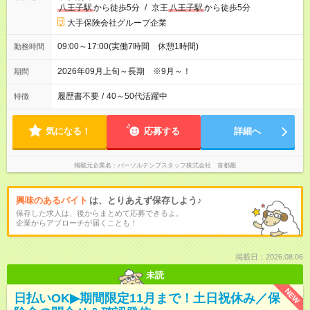
八王子駅
から徒歩5分
/
京王
八王子駅
から徒歩5分
大手保険会社グループ企業
09:00～17:00(実働7時間 休憩1時間)
勤務時間
2026年09月上旬～長期 ※9月～！
期間
履歴書不要
/
40～50代活躍中
特徴
気になる！
応募する
詳細へ
掲載元企業名
パーソルテンプスタッフ株式会社 首都圏
興味のあるバイト
は、とりあえず保存しよう♪
保存した求人は、後からまとめて応募できるよ。
企業からアプローチが届くことも！
掲載日：2026.08.06
未読
NEW
日払いOK▶期間限定11月まで！土日祝休み／保