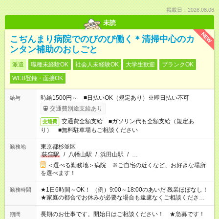
掲載日：2026.08.06
未読
NEW
こぢんまり病院でのびのび働く＊清掃中心のカ
ンタン補助のおしごと
派遣
職種未経験OK
社会人未経験OK
大学生歓迎
ブランクOK
WEB登録・面接OK
時給1500円～ ■日払いOK（規定あり）※即日払い不可
給与
交通費別途支給あり
交通費全額支給 ■ガソリン代も全額支給（規定あ
交通費
り） ■無料駐車場もご相談ください
東京都杉並区
勤務地
荻窪駅
/
八幡山駅
/
浜田山駅
/
…
＜選べる勤務地＞病院 ※ご自宅の近くなど、お好きな場所
を選べます！
★1日6時間～OK！ （例）9:00～18:00のあいだ 残業ほぼなし！
勤務時間
★家庭の都合でお休みが必要な場合も遠慮なくご相談ください。
※シフトはご希望に合わせて調整可能です。 その他、 ＊週4日・
1日7時間 ＊日勤のみ ＊土日休み ＊午前だけ・午後だけ ＊平日
長期のお仕事です。開始日はご相談ください！ ★急募です！
期間