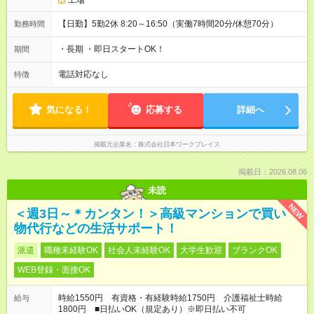
工場
【日勤】5勤2休 8:20～16:50（実働7時間20分/休憩70分）
勤務時間
・長期 ・即日スタートOK！
期間
電話対応なし
特徴
気になる！
応募する
詳細へ
掲載元企業名
株式会社日本ワークプレイス
掲載日：2026.08.06
未読
NEW
＜週3日～＊カンタン！＞高級マンションで買い
物代行などの生活サポート！
派遣
職種未経験OK
社会人未経験OK
大学生歓迎
ブランクOK
WEB登録・面接OK
時給1550円 有資格・有経験時給1750円 介護福祉士時給
給与
1800円 ■日払いOK（規定あり）※即日払い不可