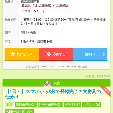
東京都日野市
勤務地
豊田駅
/
北
八王子駅
/
八王子駅
クリーンルーム
【夜勤】 21:00～翌5:30 休憩60分 [実働]7時間30分 ※研修期間
勤務時間
2・3ヶ月は日勤となります
即日～長期
期間
日払いOK
/
履歴書不要
特徴
気になる！
応募する
詳細へ
掲載元企業名
パーソルファクトリーパートナーズ株式会社
掲載日：2026.08.06
未読
NEW
【1日～】スマホから3分で登録完了＊文房具の
仕分け
派遣
職種未経験OK
社会人未経験OK
大学生歓迎
ブランクOK
WEB登録・面接OK