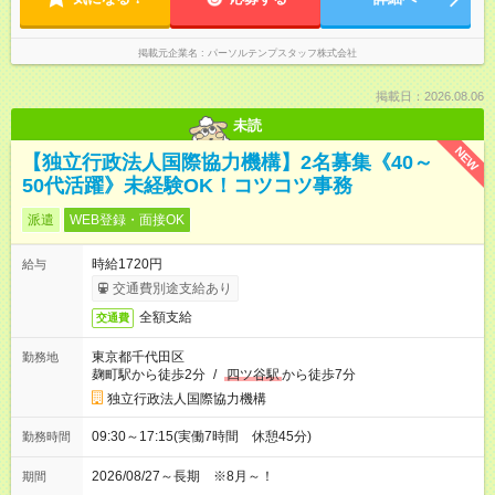
掲載元企業名
パーソルテンプスタッフ株式会社
掲載日：2026.08.06
未読
NEW
【独立行政法人国際協力機構】2名募集《40～
50代活躍》未経験OK！コツコツ事務
派遣
WEB登録・面接OK
時給1720円
給与
交通費別途支給あり
全額支給
交通費
東京都千代田区
勤務地
麹町駅から徒歩2分
/
四ツ谷駅
から徒歩7分
独立行政法人国際協力機構
09:30～17:15(実働7時間 休憩45分)
勤務時間
2026/08/27～長期 ※8月～！
期間