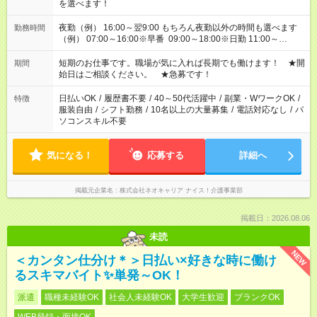
を選べます！
夜勤（例） 16:00～翌9:00 もちろん夜勤以外の時間も選べます
勤務時間
（例） 07:00～16:00※早番 09:00～18:00※日勤 11:00～
20:00※遅番 ※時間は、固定・選べる施設もあるので、ご希望が
あれば調整できます！ ※シフト制。勤務地により実働時間が異
短期のお仕事です。職場が気に入れば長期でも働けます！ ★開
期間
なります。★家庭の都合でお休みが必要な場合も遠慮なくご相談
始日はご相談ください。 ★急募です！
ください。
日払いOK
/
履歴書不要
/
40～50代活躍中
/
副業・WワークOK
/
特徴
服装自由
/
シフト勤務
/
10名以上の大量募集
/
電話対応なし
/
パ
ソコンスキル不要
気になる！
応募する
詳細へ
掲載元企業名
株式会社ネオキャリア ナイス！介護事業部
掲載日：2026.08.06
未読
NEW
＜カンタン仕分け＊＞日払い×好きな時に働け
るスキマバイト✨単発～OK！
派遣
職種未経験OK
社会人未経験OK
大学生歓迎
ブランクOK