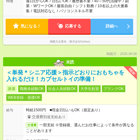
週1日からOK
/
日払いOK
/
履歴書不要
/
40～50代活躍中
/
副
特徴
業・WワークOK
/
服装自由
/
シフト勤務
/
10名以上の大量募
集
/
電話対応なし
/
パソコンスキル不要
気になる！
応募する
詳細へ
掲載元企業名
株式会社fosbury
掲載日：2026.08.06
未読
NEW
＜単発＊シニア応援＞指示どおりにおもちゃを
入れるだけ！カプセルトイの準備！
派遣
職種未経験OK
社会人未経験OK
大学生歓迎
ブランクOK
WEB登録・面接OK
時給1500円 ■現金日払いもOK（規定あり）
給与
交通費別途支給あり
一部支給 ※登録後、選んだお仕事によって条件が異なる
交通費
ことがあります