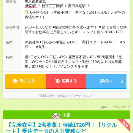
東京都新宿区
勤務地
新宿駅
/
新宿三丁目駅
/
高田馬場駅
/
…
大手物流会社（年齢不問／「無理なく続けられる」と好評の
職場です！）
9:00～18:00など ■希望の時間帯を選べます！ ▼他にも様々な時
勤務時間
間帯でお仕事をご用意しています！ ＜シフト例＞ 8:30～12:00
17:00～22:00 13:00～22:00 22:00～翌6:00 など
≪急募≫1日のみの単発からOK！ 即日スタートもOK！ ＃5
期間
月～ ＃6月～
週1日からOK
/
日払いOK
/
履歴書不要
/
40～50代活躍中
/
副
特徴
業・WワークOK
/
服装自由
/
シフト勤務
/
10名以上の大量募
集
/
電話対応なし
/
パソコンスキル不要
気になる！
応募する
詳細へ
掲載元企業名
株式会社マイワーク（シニア）
掲載日：2026.08.06
未読
NEW
【完全在宅】2名募集！時給1720円！【リクル
ート】受注データの入力業務など