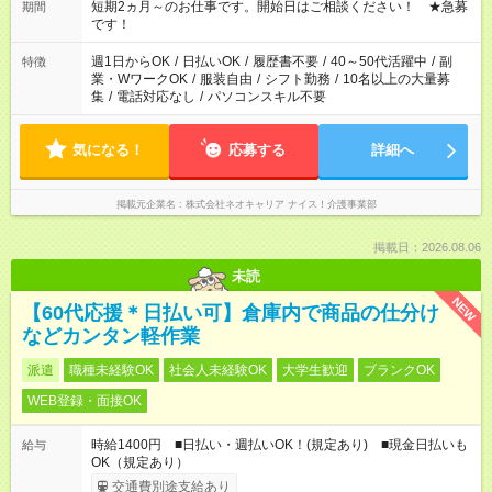
い」など ご希望にあったお仕事をご案内いたします。 ※未経験
短期2ヵ月～のお仕事です。開始日はご相談ください！ ★急募
期間
の方の場合は1～2ヶ月間は日中での仕事を経験いただき、 お
です！
仕事に慣れてからの夜勤になります。 ★家庭の都合でお休みが
必要な場合も遠慮なくご相談ください。
週1日からOK
/
日払いOK
/
履歴書不要
/
40～50代活躍中
/
副
特徴
業・WワークOK
/
服装自由
/
シフト勤務
/
10名以上の大量募
集
/
電話対応なし
/
パソコンスキル不要
気になる！
応募する
詳細へ
掲載元企業名
株式会社ネオキャリア ナイス！介護事業部
掲載日：2026.08.06
未読
NEW
【60代応援＊日払い可】倉庫内で商品の仕分け
などカンタン軽作業
派遣
職種未経験OK
社会人未経験OK
大学生歓迎
ブランクOK
WEB登録・面接OK
時給1400円 ■日払い・週払いOK！(規定あり) ■現金日払いも
給与
OK（規定あり）
交通費別途支給あり