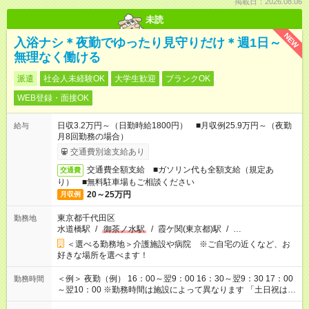
掲載日：2026.08.06
未読
NEW
入浴ナシ＊夜勤でゆったり見守りだけ＊週1日～
無理なく働ける
派遣
社会人未経験OK
大学生歓迎
ブランクOK
WEB登録・面接OK
日収3.2万円～（日勤時給1800円） ■月収例25.9万円～（夜勤
給与
月8回勤務の場合）
交通費別途支給あり
交通費全額支給 ■ガソリン代も全額支給（規定あ
交通費
り） ■無料駐車場もご相談ください
20～25万円
月収例
東京都千代田区
勤務地
水道橋駅
/
御茶ノ水駅
/
霞ケ関(東京都)駅
/
…
＜選べる勤務地＞介護施設や病院 ※ご自宅の近くなど、お
好きな場所を選べます！
＜例＞ 夜勤（例） 16：00～翌9：00 16：30～翌9：30 17：00
勤務時間
～翌10：00 ※勤務時間は施設によって異なります 「土日祝は休
みたい」 「しっかり稼ぎたい」 「もう少し遅い時間から始めた