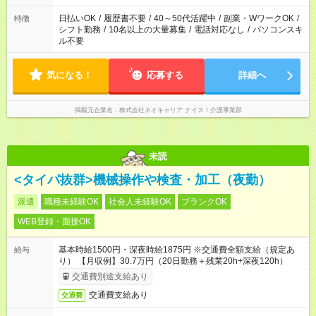
のみ・土日のみ ＊Wワークや扶養内 など、いろんなシフトのお
仕事をご紹介できます！ 登録の際に、あなたのご希望をお聞か
日払いOK
/
履歴書不要
/
40～50代活躍中
/
副業・WワークOK
/
特徴
せください。
シフト勤務
/
10名以上の大量募集
/
電話対応なし
/
パソコンスキ
ル不要
気になる！
応募する
詳細へ
掲載元企業名
株式会社ネオキャリア ナイス！介護事業部
未読
<タイパ抜群>機械操作や検査・加工（夜勤）
派遣
職種未経験OK
社会人未経験OK
ブランクOK
WEB登録・面接OK
基本時給1500円・深夜時給1875円 ※交通費全額支給（規定あ
給与
り） 【月収例】30.7万円（20日勤務＋残業20h+深夜120h）
交通費別途支給あり
交通費支給あり
交通費