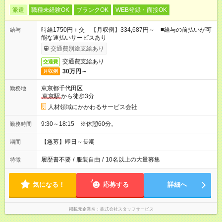
派遣
職種未経験OK
ブランクOK
WEB登録・面接OK
時給1750円＋交 【月収例】334,687円～ ■給与の前払いが可
給与
能な速払いサービスあり
交通費別途支給あり
交通費支給あり
交通費
30万円～
月収例
東京都千代田区
勤務地
東京駅
から徒歩3分
人材領域にかかわるサービス会社
9:30～18:15 ※休憩60分。
勤務時間
【急募】即日～長期
期間
履歴書不要
/
服装自由
/
10名以上の大量募集
特徴
気になる！
応募する
詳細へ
掲載元企業名
株式会社スタッフサービス