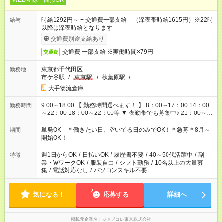
WEB登録・面接OK
時給1292円～ + 交通費一部支給 （深夜帯時給1615円）※22時
給与
以降は深夜時給となります
交通費別途支給あり
交通費 一部支給 ※実働時間×79円
交通費
東京都千代田区
勤務地
市ケ谷駅
/
東京駅
/
秋葉原駅
/
…
大手物流倉庫
9:00～18:00 【 勤務時間選べます！ 】 8：00～17：00 14：00
勤務時間
～22：00 18：00～22：00等 ▼ 夜勤帯でも募集中♪ 21：00～
6：00 22：00～7：00 23：00～8：00等
単発OK ＊働きたい日、空いてる日のみでOK！＊急募＊8月～
期間
開始OK！
週1日からOK
/
日払いOK
/
履歴書不要
/
40～50代活躍中
/
副
特徴
業・WワークOK
/
服装自由
/
シフト勤務
/
10名以上の大量募
集
/
電話対応なし
/
パソコンスキル不要
気になる！
応募する
詳細へ
掲載元企業名
ジョブコレ東京株式会社