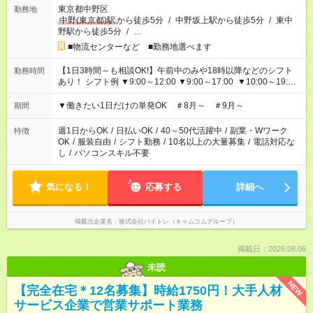
東京都中野区
勤務地
中野(東京都)駅
から徒歩5分
/
中野坂上駅から徒歩5分
/
東中
野駅から徒歩5分
/
…
■物流センターなど ■勤務地選べます
【1日3時間～も相談OK!】午前中のみや18時以降などのシフト
勤務時間
あり！ シフト例 ▼9:00～12:00 ▼9:00～17:00 ▼10:00～19:00
▼18:00～21:00
▼働きたい1日だけの単発OK ＃8月～ ＃9月～
期間
週1日からOK
/
日払いOK
/
40～50代活躍中
/
副業・Wワーク
特徴
OK
/
服装自由
/
シフト勤務
/
10名以上の大量募集
/
電話対応な
し
/
パソコンスキル不要
気になる！
応募する
詳細へ
掲載元企業名
株式会社バイトレ（キャムコムグループ）
掲載日：2026.08.06
未読
NEW
【完全在宅＊12名募集】時給1750円！大手人材
サービス企業で営業サポート業務