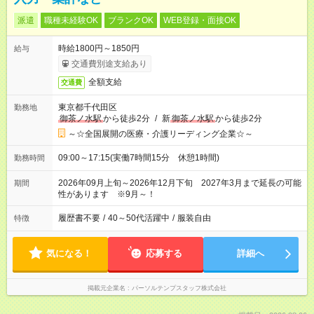
派遣
職種未経験OK
ブランクOK
WEB登録・面接OK
時給1800円～1850円
給与
交通費別途支給あり
全額支給
交通費
東京都千代田区
勤務地
御茶ノ水駅
から徒歩2分
/
新
御茶ノ水駅
から徒歩2分
～☆全国展開の医療・介護リーディング企業☆～
09:00～17:15(実働7時間15分 休憩1時間)
勤務時間
2026年09月上旬～2026年12月下旬 2027年3月まで延長の可能
期間
性があります ※9月～！
履歴書不要
/
40～50代活躍中
/
服装自由
特徴
気になる！
応募する
詳細へ
掲載元企業名
パーソルテンプスタッフ株式会社