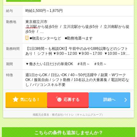
時給1,500円～1,875円
給与
東京都立川市
勤務地
立川駅
から徒歩5分
/
立川北駅から徒歩5分
/
立川南駅から徒
歩5分
/
…
■物流センターなど ■勤務地選べます
【1日3時間～も相談OK!】午前中のみや18時以降などのシフト
勤務時間
あり！ シフト例 ▼9:00～12:00 ▼9:00～17:00 ▼10:00～19:00
▼18:00～21:00
▼働きたい1日だけの単発OK ＃8月～ ＃9月～
期間
週1日からOK
/
日払いOK
/
40～50代活躍中
/
副業・Wワーク
特徴
OK
/
服装自由
/
シフト勤務
/
10名以上の大量募集
/
電話対応な
し
/
パソコンスキル不要
気になる！
応募する
詳細へ
掲載元企業名
株式会社バイトレ（キャムコムグループ）
こちらの条件も追加しませんか？