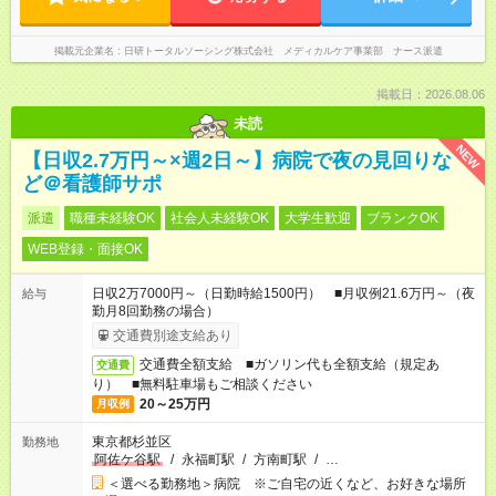
掲載元企業名
日研トータルソーシング株式会社 メディカルケア事業部 ナース派遣
掲載日：2026.08.06
未読
NEW
【日収2.7万円～×週2日～】病院で夜の見回りな
ど＠看護師サポ
派遣
職種未経験OK
社会人未経験OK
大学生歓迎
ブランクOK
WEB登録・面接OK
日収2万7000円～（日勤時給1500円） ■月収例21.6万円～（夜
給与
勤月8回勤務の場合）
交通費別途支給あり
交通費全額支給 ■ガソリン代も全額支給（規定あ
交通費
り） ■無料駐車場もご相談ください
20～25万円
月収例
東京都杉並区
勤務地
阿佐ケ谷駅
/
永福町駅
/
方南町駅
/
…
＜選べる勤務地＞病院 ※ご自宅の近くなど、お好きな場所