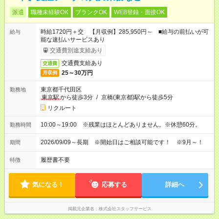
派遣
職種未経験OK
ブランクOK
WEB登録・面接OK
時給1720円＋交 【月収例】285,950円～ ■給与の前払いが可
給与
能な速払いサービスあり
交通費別途支給あり
交通費支給あり
交通費
25～30万円
月収例
東京都千代田区
勤務地
東京駅
から徒歩3分
/
京橋(東京都)駅から徒歩5分
リクルート
10:00～19:00 ※残業はほとんどありません。※休憩60分。
勤務時間
2026/09/09～長期 ※開始日はご相談可能です！ ※9月～！
期間
履歴書不要
特徴
気になる！
応募する
詳細へ
掲載元企業名
株式会社スタッフサービス