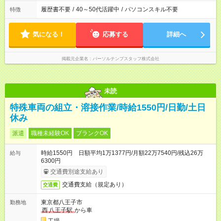
履歴書不要
/
40～50代活躍中
/
パソコンスキル不要
特徴
気になる！
応募する
詳細へ
掲載元企業名
パーソルテンプスタッフ株式会社
未読
特殊車両の組立・溶接作業/時給1550円/日勤/土日
休み
派遣
職種未経験OK
ブランクOK
時給1550円 日額平均1万1377円/月額22万7540円/残込26万
給与
6300円
交通費別途支給あり
交通費支給（規定あり）
交通費
東京都八王子市
勤務地
西
八王子駅
から車