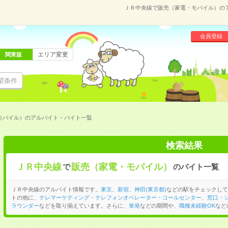
ＪＲ中央線で販売（家電・モバイル）の
会員登録
エリア変更
関東版
望条件
モバイル）のアルバイト・バイト一覧
検索結果
ＪＲ中央線
販売（家電・モバイル）
で
のバイト一覧
ＪＲ中央線のアルバイト情報です。
東京
、
新宿
、
神田(東京都)
などの駅をチェックして
トの他に、
テレマーケティング・テレフォンオペレーター・コールセンター
、
窓口・
ラウンダー
などを取り揃えています。さらに、
単発
などの期間や、
職種未経験OK
など