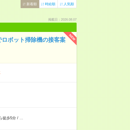
新着順
時給順
人気順
掲載日：2026.08.07
NEW
でロボット掃除機の接客案
事
ら徒歩5分
/
…