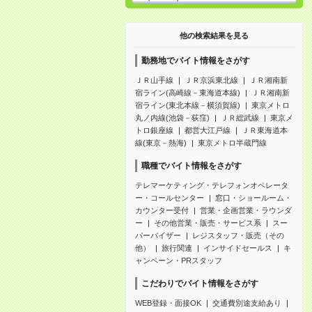
他の検索結果を見る
勤務地でバイト情報をさがす
ＪＲ山手線
ＪＲ京浜東北線
ＪＲ湘南新
宿ライン(高崎線－東海道本線)
ＪＲ湘南新
宿ライン(東北本線－横須賀線)
東京メトロ
丸ノ内線(池袋－荻窪)
ＪＲ総武線
東京メ
トロ銀座線
都営大江戸線
ＪＲ東海道本
線(東京－熱海)
東京メトロ半蔵門線
職種でバイト情報をさがす
テレマーケティング・テレフォンオペレータ
ー・コールセンター
窓口・ショールーム・
カウンター受付
営業・企画営業・ラウンダ
ー
その他営業・販売・サービス系
スー
パーバイザー
レジスタッフ・販売（その
他）
旅行関連
インサイドセールス
キ
ャンペーン・PRスタッフ
こだわりでバイト情報をさがす
WEB登録・面接OK
交通費別途支給あり