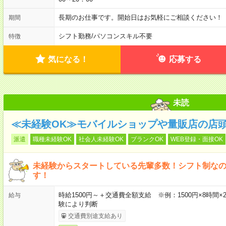
長期のお仕事です。開始日はお気軽にご相談ください！
期間
シフト勤務
/
パソコンスキル不要
特徴
気になる！
応募する
未読
≪未経験OK≫モバイルショップや量販店の店
派遣
職種未経験OK
社会人未経験OK
ブランクOK
WEB登録・面接OK
未経験からスタートしている先輩多数！シフト制な
す！
時給1500円～＋交通費全額支給 ※例：1500円×8時間×2
給与
験により判断
交通費別途支給あり