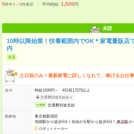
1,520
5
平均時給:
円
件中
1
～
5
件表示
未読
10時以降始業！扶養範囲内でOK＊家電量販店
内
派遣
土日祝のみ！最新家電に詳しくなれて、稼げるお仕
時給1500円～ #日収1万円以上
給与
交通費別途支給あり
交通費別途支給
交通費
東京都新宿区
勤務地
池袋駅から徒歩5分
/
自由が丘駅から徒歩5分
/
東京駅
か
ロボットメーカー