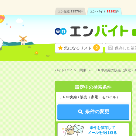
エン派遣
71570
件
エン バイト
82182
件
0
気になるリスト
保存した希
バイトTOP
関東
ＪＲ中央線の販売（家電・
設定中の検索条件
ＪＲ中央線 / 販売（家電・モバイル）
条件の変更
条件を保存して
メールを受け取る