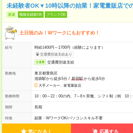
未経験者OK▼10時以降の始業！家電量販店で
派遣
職種未経験OK
ブランクOK
土日祝のみ！Wワークにもおすすめ！
時給1400円～1700円（経験によります）
給与
交通費別途支給あり
交通費別途支給
交通費
東京都豊島区
勤務地
池袋駅から徒歩5分
/
新宿駅
から徒歩5分
大手メーカー、家電量販店
10：00～22：00の内、7～8ｈ実働、シフト制（例 10：0
勤務時間
長期
期間
副業・WワークOK
/
パソコンスキル不要
特徴
気になる！
応募する