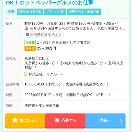
OK！ホットペッパーグルメのお仕事
派遣
職種未経験OK
ブランクOK
WEB登録・面接OK
時給1800円 月収例 28万円 時給1800円×実働8h×週5日×4
給与
週 ※月収例を保証するものではありません。※給与即受取りサ
ービス利用可（利用条件有）
交通費別途支給あり
1ヶ月3万円を上限として実費支給
交通費
25～30万円
月収例
東京都千代田区
勤務地
東京駅から徒歩1分
/
京橋(東京都)駅から徒歩3分
/
宝町(東京
都)駅
/
…
株式会社 リクルート
10:00-19:00（休憩60分）実働8時間（残業少なめ！）
勤務時間
2026年09月01日～長期 ※開始日相談OK ※9月～！
期間
履歴書不要
/
服装自由
特徴
気になる！
応募する
詳細へ