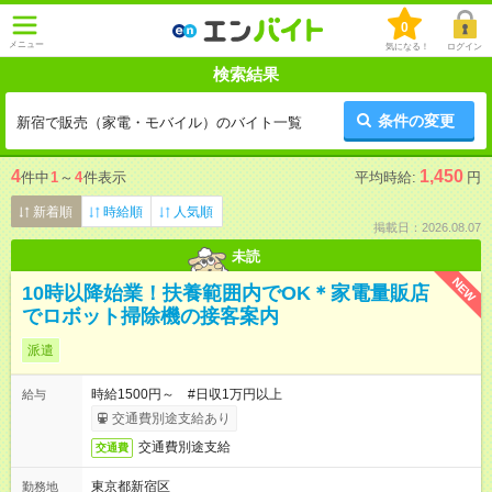
0
メニュー
気になる！
ログイン
検索結果
条件の変更
新宿で販売（家電・モバイル）のバイト一覧
4
1,450
件中
1
～
4
件表示
平均時給:
円
新着順
時給順
人気順
掲載日：2026.08.07
未読
NEW
10時以降始業！扶養範囲内でOK＊家電量販店
でロボット掃除機の接客案内
派遣
時給1500円～ #日収1万円以上
給与
交通費別途支給あり
交通費別途支給
交通費
東京都新宿区
勤務地