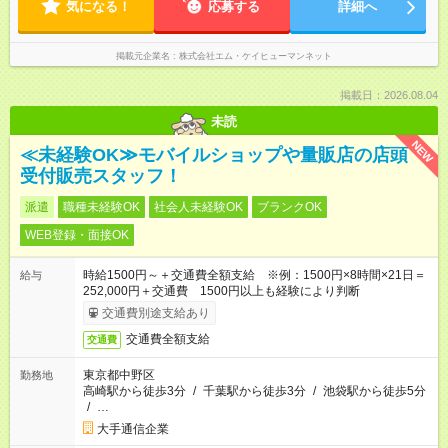
気になる！
応募する
詳細へ
掲載元企業名
株式会社エム・ケイヒューマンネット
掲載日：2026.08.04
未読
NEW
≪未経験OK≫モバイルショップや量販店の店頭
受付販売スタッフ！
派遣
職種未経験OK
社会人未経験OK
ブランクOK
WEB登録・面接OK
時給1500円～＋交通費全額支給 ※例：1500円×8時間×21日＝
給与
252,000円＋交通費 1500円以上も経験により判断
交通費別途支給あり
交通費全額支給
交通費
東京都中野区
勤務地
高崎駅から徒歩3分
/
千葉駅から徒歩3分
/
池袋駅から徒歩5分
/
…
大手通信企業