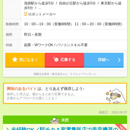
池袋駅から徒歩5分
/
自由が丘駅から徒歩5分
/
東京駅から徒
歩5分
/
…
ロボットメーカー
10：00～19：00（実働8時間） 11：00～20：00（実働8時間）
勤務時間
即日～長期
期間
副業・WワークOK
/
パソコンスキル不要
特徴
気になる！
応募する
詳細へ
掲載元企業名
株式会社エム・ケイヒューマンネット
興味のあるバイト
は、とりあえず保存しよう♪
保存した求人は、後からまとめて応募できるよ。
企業からアプローチが届くことも！
掲載日：2026.08.07
未読
NEW
＼未経験OK／駅チカ＊家電量販店で美容機器の