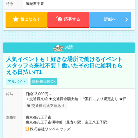
履歴書不要
特徴
気になる！
応募する
詳細へ
未読
人気イベントも！好きな場所で働けるイベント
スタッフ☆来社不要！働いたその日に給料もら
える日払い/T1
アルバイト
職種未経験OK
日給13,000円～
給与
＋交通費支給 ★交通費全額支給！ ┗案件により規定あり ★日払
いOK！（規定あり） ┗働いたその日に現金GET♪ お仕事後はコ
交通費別途支給あり
ンビニATMから 日払い分を引き落とせます！ 【試用期間】試
用期間なし
東京都八王子市
勤務地
東京都八王子市明神町（最寄り駅：京王八王子駅）
株式会社ワンベルウッズ