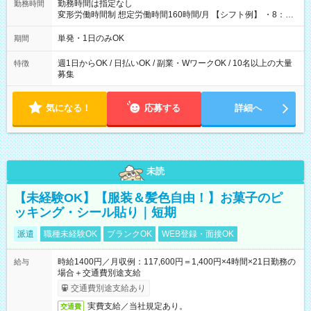
勤務時間は指定なし
勤務時間
変形労働時間制 想定労働時間160時間/月 【シフト例】 ・8：00
～21：00
単発・1日のみOK
期間
週1日からOK / 日払いOK / 副業・WワークOK / 10名以上の大量
特徴
募集
気になる！
応募する
詳細へ
未読
【未経験OK】【服装＆髪色自由！】お菓子のピ
ッキング・シール貼り｜短期
派遣
職種未経験OK
ブランクOK
WEB登録・面接OK
時給1400円／月収例：117,600円＝1,400円×4時間×21日勤務の
給与
場合＋交通費別途支給
交通費別途支給あり
実費支給／当社規定あり。
交通費