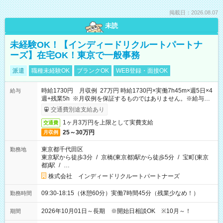
掲載日：2026.08.07
未読
未経験OK！【インディードリクルートパートナ
ーズ】在宅OK！東京で一般事務
派遣
職種未経験OK
ブランクOK
WEB登録・面接OK
時給1730円 月収例 27万円 時給1730円×実働7h45m×週5日×4
給与
週+残業5h ※月収例を保証するものではありません。※給与即
受取りサービス利用可（利用条件有）
交通費別途支給あり
1ヶ月3万円を上限として実費支給
交通費
25～30万円
月収例
東京都千代田区
勤務地
東京駅から徒歩3分
/
京橋(東京都)駅から徒歩5分
/
宝町(東京
都)駅
/
…
株式会社 インディードリクルートパートナーズ
09:30-18:15（休憩60分）実働7時間45分（残業少なめ！）
勤務時間
2026年10月01日～長期 ※開始日相談OK ※10月～！
期間