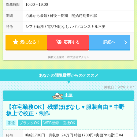
10:00～19:00
勤務時間
応募から最短7日後～長期 開始時期要相談
期間
シフト勤務
/
電話対応なし
/
パソコンスキル不要
特徴
気になる！
応募する
詳細へ
掲載元企業名
株式会社アクセル
あなたの閲覧履歴からのオススメ
掲載日：2026.08.07
未読
【在宅勤務OK】残業ほぼなし▼服装自由＊中野
坂上で校正・制作
派遣
ブランクOK
WEB登録・面接OK
時給1730円 月収例 24万円 時給1730円×実働7h×週5日×4
給与