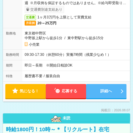
週 ※月収例を保証するものではありません。※給与即受取りサ
ービス利用可（利用条件有）
交通費別途支給あり
1ヶ月3万円を上限として実費支給
交通費
20～25万円
月収例
東京都中野区
勤務地
中野坂上駅から徒歩1分
/
東中野駅から徒歩15分
小売業
09:30-17:30（休憩60分）実働7時間（残業少なめ！）
勤務時間
即日～長期 ※開始日相談OK
期間
履歴書不要
/
服装自由
特徴
気になる！
応募する
詳細へ
掲載日：2026.08.07
未読
時給1800円！10時～＊【リクルート】在宅