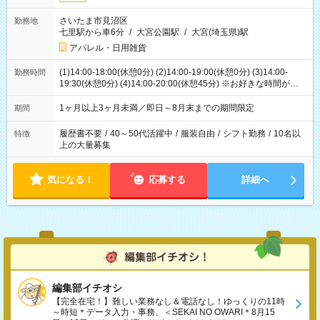
さいたま市見沼区
勤務地
七里駅から車6分
/
大宮公園駅
/
大宮(埼玉県)駅
アパレル・日用雑貨
(1)14:00-18:00(休憩0分) (2)14:00-19:00(休憩0分) (3)14:00-
勤務時間
19:30(休憩0分) (4)14:00-20:00(休憩45分) ※お好きな時間が選べ
ます
1ヶ月以上3ヶ月未満／即日～8月末までの期間限定
期間
履歴書不要
/
40～50代活躍中
/
服装自由
/
シフト勤務
/
10名以
特徴
上の大量募集
気になる！
応募する
詳細へ
編集部イチオシ
【完全在宅！】難しい業務なし＆電話なし！ゆっくりの11時
～時短＊データ入力・事務、＜SEKAI NO OWARI＊8月15