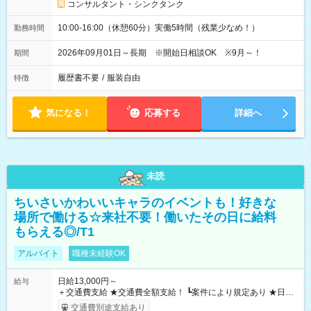
コンサルタント・シンクタンク
10:00-16:00（休憩60分）実働5時間（残業少なめ！）
勤務時間
2026年09月01日～長期 ※開始日相談OK ※9月～！
期間
履歴書不要
/
服装自由
特徴
気になる！
応募する
詳細へ
未読
ちいさいかわいいキャラのイベントも！好きな
場所で働ける☆来社不要！働いたその日に給料
もらえる◎/T1
アルバイト
職種未経験OK
日給13,000円～
給与
＋交通費支給 ★交通費全額支給！ ┗案件により規定あり ★日払
いOK！（規定あり） ┗働いたその日に現金GET♪ お仕事後はコ
交通費別途支給あり