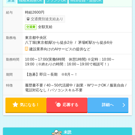
派遣
職種未経験OK
ブランクOK
WEB登録・面接OK
時給2600円
給与
交通費別途支給あり
全額支給
交通費
東京都中央区
勤務地
八丁堀(東京都)駅から徒歩2分
/
茅場町駅から徒歩6分
建設業界向けのAIサービスの提供など
10:00～17:00(実働6時間 休憩1時間) ※定時：10:00～
勤務時間
19:00（※終わりの時間：16:00～19:00で相談可！）
【急募】即日～長期 ※8月～！
期間
履歴書不要
/
40～50代活躍中
/
副業・WワークOK
/
服装自由
/
特徴
電話対応なし
/
パソコンスキル不要
気になる！
応募する
詳細へ
未読