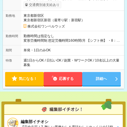
いOK！（規定あり） ┗働いたその日に現金GET♪ お仕事後はコ
交通費別途支給あり
ンビニATMから 日払い分を引き落とせます！ 【試用期間】試
用期間なし
東京都新宿区
勤務地
東京都新宿区新宿（最寄り駅：新宿駅）
株式会社ワンベルウッズ
勤務時間は指定なし
勤務時間
変形労働時間制 想定労働時間160時間/月 【シフト例】 ・8：00
～21：00
単発・1日のみOK
期間
週1日からOK / 日払いOK / 副業・WワークOK / 10名以上の大量
特徴
募集
気になる！
応募する
詳細へ
編集部イチオシ