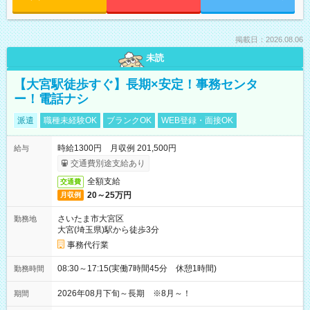
掲載日：2026.08.06
未読
【大宮駅徒歩すぐ】長期×安定！事務センタ
ー！電話ナシ
派遣
職種未経験OK
ブランクOK
WEB登録・面接OK
時給1300円 月収例 201,500円
給与
交通費別途支給あり
全額支給
交通費
20～25万円
月収例
さいたま市大宮区
勤務地
大宮(埼玉県)駅から徒歩3分
事務代行業
08:30～17:15(実働7時間45分 休憩1時間)
勤務時間
2026年08月下旬～長期 ※8月～！
期間