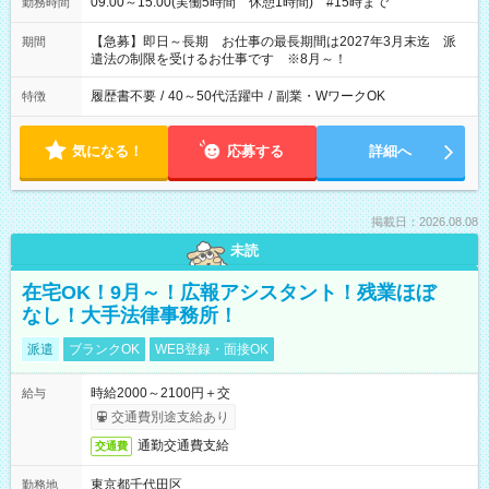
09:00～15:00(実働5時間 休憩1時間) #15時まで
勤務時間
【急募】即日～長期 お仕事の最長期間は2027年3月末迄 派
期間
遣法の制限を受けるお仕事です ※8月～！
履歴書不要
/
40～50代活躍中
/
副業・WワークOK
特徴
気になる！
応募する
詳細へ
掲載日：2026.08.08
未読
在宅OK！9月～！広報アシスタント！残業ほぼ
なし！大手法律事務所！
派遣
ブランクOK
WEB登録・面接OK
時給2000～2100円＋交
給与
交通費別途支給あり
通勤交通費支給
交通費
東京都千代田区
勤務地