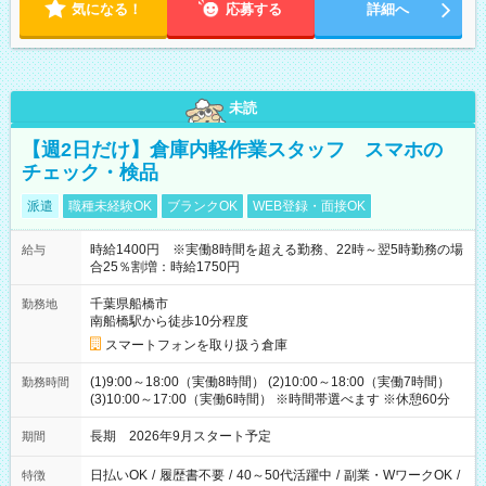
気になる！
応募する
詳細へ
未読
【週2日だけ】倉庫内軽作業スタッフ スマホの
チェック・検品
派遣
職種未経験OK
ブランクOK
WEB登録・面接OK
時給1400円 ※実働8時間を超える勤務、22時～翌5時勤務の場
給与
合25％割増：時給1750円
千葉県船橋市
勤務地
南船橋駅から徒歩10分程度
スマートフォンを取り扱う倉庫
(1)9:00～18:00（実働8時間） (2)10:00～18:00（実働7時間）
勤務時間
(3)10:00～17:00（実働6時間） ※時間帯選べます ※休憩60分
長期 2026年9月スタート予定
期間
日払いOK
/
履歴書不要
/
40～50代活躍中
/
副業・WワークOK
/
特徴