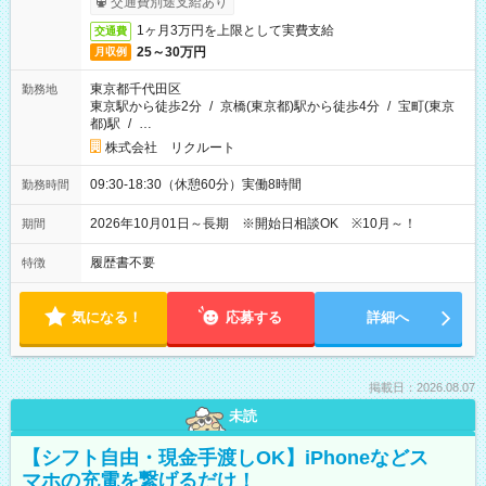
交通費別途支給あり
1ヶ月3万円を上限として実費支給
交通費
25～30万円
月収例
東京都千代田区
勤務地
東京駅から徒歩2分
/
京橋(東京都)駅から徒歩4分
/
宝町(東京
都)駅
/
…
株式会社 リクルート
09:30-18:30（休憩60分）実働8時間
勤務時間
2026年10月01日～長期 ※開始日相談OK ※10月～！
期間
履歴書不要
特徴
気になる！
応募する
詳細へ
掲載日：2026.08.07
未読
【シフト自由・現金手渡しOK】iPhoneなどス
マホの充電を繋げるだけ！