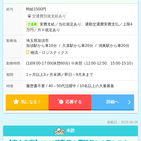
時給1500円
給与
交通費別途支給あり
実費支給／当社規定あり。通勤交通費実費支払／上限4
交通費
万円／月※規定あり
埼玉県加須市
勤務地
加須駅から車10分
/
久喜駅から車20分
/
鴻巣駅から車20分
物流・ロジスティクス
(1)09:00-17:00(休憩60分) ※休憩（12:00-12:50、15:00-15:10）
勤務時間
1ヶ月以上3ヶ月未満／即日～9月末まで
期間
履歴書不要
/
40～50代活躍中
/
10名以上の大量募集
特徴
気になる！
応募する
詳細へ
掲載日：2026.08.05
未読