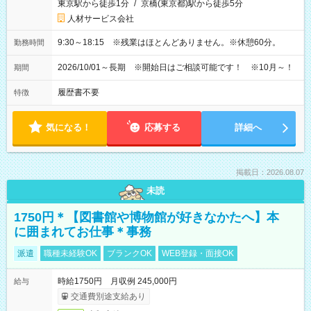
東京駅から徒歩1分
/
京橋(東京都)駅から徒歩5分
人材サービス会社
9:30～18:15 ※残業はほとんどありません。※休憩60分。
勤務時間
2026/10/01～長期 ※開始日はご相談可能です！ ※10月～！
期間
履歴書不要
特徴
気になる！
応募する
詳細へ
掲載日：2026.08.07
未読
1750円＊【図書館や博物館が好きなかたへ】本
に囲まれてお仕事＊事務
派遣
職種未経験OK
ブランクOK
WEB登録・面接OK
時給1750円 月収例 245,000円
給与
交通費別途支給あり