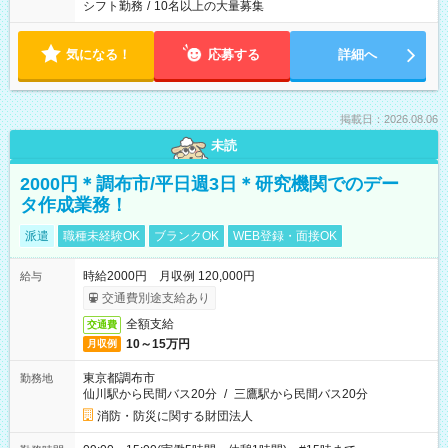
シフト勤務
/
10名以上の大量募集
気になる！
応募する
詳細へ
掲載日：2026.08.06
未読
2000円＊調布市/平日週3日＊研究機関でのデー
タ作成業務！
派遣
職種未経験OK
ブランクOK
WEB登録・面接OK
時給2000円 月収例 120,000円
給与
交通費別途支給あり
全額支給
交通費
10～15万円
月収例
東京都調布市
勤務地
仙川駅から民間バス20分
/
三鷹駅から民間バス20分
消防・防災に関する財団法人