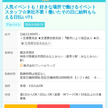
人気イベントも！好きな場所で働けるイベント
スタッフ☆来社不要！働いたその日に給料もら
える日払い/T1
アルバイト
職種未経験OK
日給13,000円～
給与
＋交通費支給 ★交通費全額支給！ ┗案件により規定あり ★日払
いOK！（規定あり） ┗働いたその日に現金GET♪ お仕事後はコ
交通費別途支給あり
ンビニATMから 日払い分を引き落とせます！ 【試用期間】試
用期間なし
横浜市西区
勤務地
神奈川県横浜市西区みなとみらい（最寄り駅：みなとみらい
駅）
株式会社ワンベルウッズ
勤務時間は指定なし
勤務時間
変形労働時間制 想定労働時間160時間/月 【シフト例】 ・8：00
～21：00
単発・1日のみOK
期間
週1日からOK / 日払いOK / 副業・WワークOK / 10名以上の大量
特徴
募集