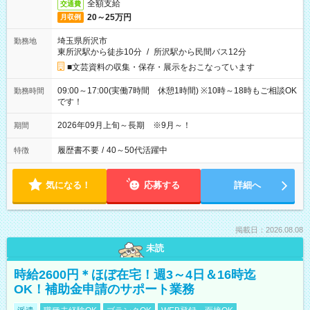
全額支給
交通費
20～25万円
月収例
埼玉県所沢市
勤務地
東所沢駅から徒歩10分
/
所沢駅から民間バス12分
■文芸資料の収集・保存・展示をおこなっています
09:00～17:00(実働7時間 休憩1時間) ※10時～18時もご相談OK
勤務時間
です！
2026年09月上旬～長期 ※9月～！
期間
履歴書不要
/
40～50代活躍中
特徴
気になる！
応募する
詳細へ
掲載日：2026.08.08
未読
時給2600円＊ほぼ在宅！週3～4日＆16時迄
OK！補助金申請のサポート業務