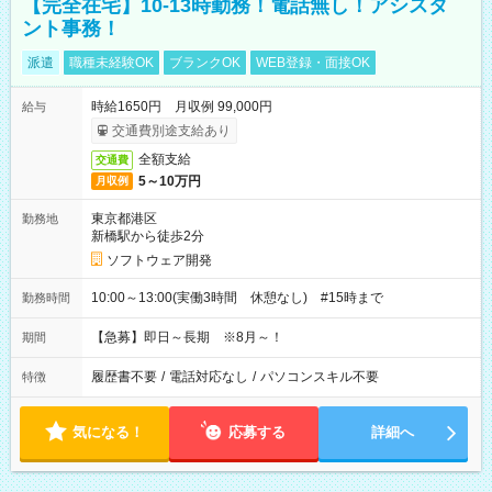
【完全在宅】10-13時勤務！電話無し！アシスタ
ント事務！
派遣
職種未経験OK
ブランクOK
WEB登録・面接OK
時給1650円 月収例 99,000円
給与
交通費別途支給あり
全額支給
交通費
5～10万円
月収例
東京都港区
勤務地
新橋駅から徒歩2分
ソフトウェア開発
10:00～13:00(実働3時間 休憩なし) #15時まで
勤務時間
【急募】即日～長期 ※8月～！
期間
履歴書不要
/
電話対応なし
/
パソコンスキル不要
特徴
気になる！
応募する
詳細へ