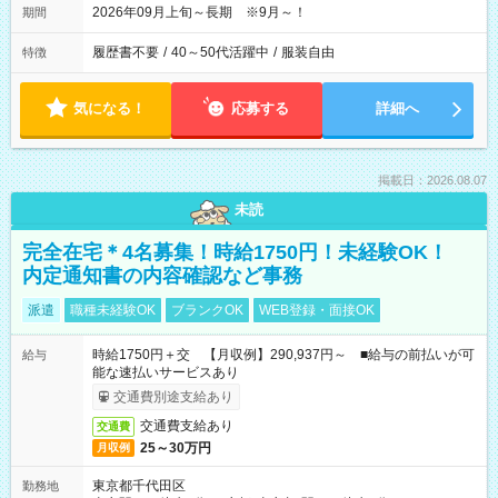
2026年09月上旬～長期 ※9月～！
期間
履歴書不要
/
40～50代活躍中
/
服装自由
特徴
気になる！
応募する
詳細へ
掲載日：2026.08.07
未読
完全在宅＊4名募集！時給1750円！未経験OK！
内定通知書の内容確認など事務
派遣
職種未経験OK
ブランクOK
WEB登録・面接OK
時給1750円＋交 【月収例】290,937円～ ■給与の前払いが可
給与
能な速払いサービスあり
交通費別途支給あり
交通費支給あり
交通費
25～30万円
月収例
東京都千代田区
勤務地