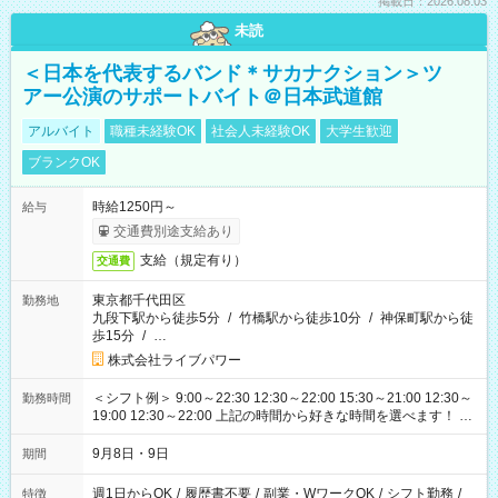
掲載日：2026.08.03
未読
＜日本を代表するバンド＊サカナクション＞ツ
アー公演のサポートバイト＠日本武道館
アルバイト
職種未経験OK
社会人未経験OK
大学生歓迎
ブランクOK
時給1250円～
給与
交通費別途支給あり
支給（規定有り）
交通費
東京都千代田区
勤務地
九段下駅から徒歩5分
/
竹橋駅から徒歩10分
/
神保町駅から徒
歩15分
/
…
株式会社ライブパワー
＜シフト例＞ 9:00～22:30 12:30～22:00 15:30～21:00 12:30～
勤務時間
19:00 12:30～22:00 上記の時間から好きな時間を選べます！ ※
時間は変更となる可能性があります
9月8日・9日
期間
週1日からOK
/
履歴書不要
/
副業・WワークOK
/
シフト勤務
/
特徴