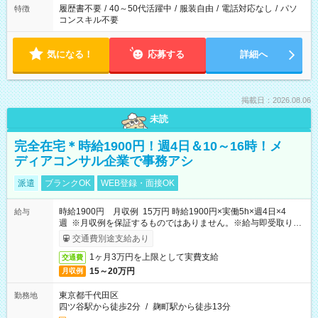
履歴書不要
/
40～50代活躍中
/
服装自由
/
電話対応なし
/
パソ
特徴
コンスキル不要
気になる！
応募する
詳細へ
掲載日：2026.08.06
未読
完全在宅＊時給1900円！週4日＆10～16時！メ
ディアコンサル企業で事務アシ
派遣
ブランクOK
WEB登録・面接OK
時給1900円 月収例 15万円 時給1900円×実働5h×週4日×4
給与
週 ※月収例を保証するものではありません。※給与即受取りサ
ービス利用可（利用条件有）
交通費別途支給あり
1ヶ月3万円を上限として実費支給
交通費
15～20万円
月収例
東京都千代田区
勤務地
四ツ谷駅から徒歩2分
/
麹町駅から徒歩13分