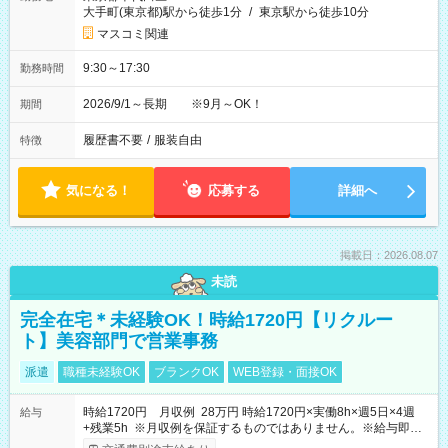
大手町(東京都)駅から徒歩1分
/
東京駅から徒歩10分
マスコミ関連
9:30～17:30
勤務時間
2026/9/1～長期 ※9月～OK！
期間
履歴書不要
/
服装自由
特徴
気になる！
応募する
詳細へ
掲載日：2026.08.07
未読
完全在宅＊未経験OK！時給1720円【リクルー
ト】美容部門で営業事務
派遣
職種未経験OK
ブランクOK
WEB登録・面接OK
時給1720円 月収例 28万円 時給1720円×実働8h×週5日×4週
給与
+残業5h ※月収例を保証するものではありません。※給与即受
取りサービス利用可（利用条件有）