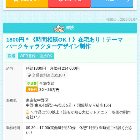
掲載日：2026.08.07
未読
1800円＊《時間相談OK！》在宅あり！テーマ
パークキャラクターデザイン制作
派遣
WEB登録・面接OK
時給1800円 月収例 234,000円
給与
交通費別途支給あり
全額支給
交通費
20～25万円
月収例
東京都中野区
勤務地
中野(東京都)駅から徒歩5分
/
沼袋駅から徒歩16分
＼作品は500以上！誰もが知る大ヒットアニメ・映画の制作
会社+*／
09:30～17:00(実働6時間30分 休憩1時間) ※時短ご相談くださ
勤務時間
い！