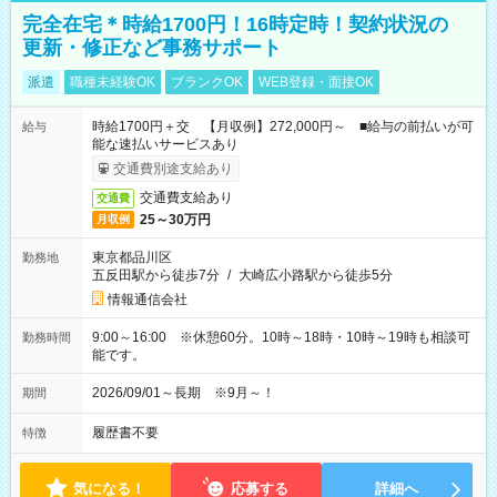
完全在宅＊時給1700円！16時定時！契約状況の
更新・修正など事務サポート
派遣
職種未経験OK
ブランクOK
WEB登録・面接OK
時給1700円＋交 【月収例】272,000円～ ■給与の前払いが可
給与
能な速払いサービスあり
交通費別途支給あり
交通費支給あり
交通費
25～30万円
月収例
東京都品川区
勤務地
五反田駅から徒歩7分
/
大崎広小路駅から徒歩5分
情報通信会社
9:00～16:00 ※休憩60分。10時～18時・10時～19時も相談可
勤務時間
能です。
2026/09/01～長期 ※9月～！
期間
履歴書不要
特徴
気になる！
応募する
詳細へ