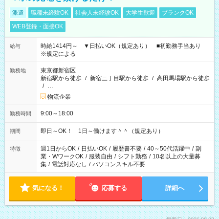
派遣
職種未経験OK
社会人未経験OK
大学生歓迎
ブランクOK
WEB登録・面接OK
時給1414円～ ▼日払いOK（規定あり） ■初勤務手当あり
給与
※規定による
東京都新宿区
勤務地
新宿駅から徒歩
/
新宿三丁目駅から徒歩
/
高田馬場駅から徒歩
/
…
物流企業
9:00～18:00
勤務時間
即日～OK！ 1日～働けます＾＾（規定あり）
期間
週1日からOK
/
日払いOK
/
履歴書不要
/
40～50代活躍中
/
副
特徴
業・WワークOK
/
服装自由
/
シフト勤務
/
10名以上の大量募
集
/
電話対応なし
/
パソコンスキル不要
気になる！
応募する
詳細へ