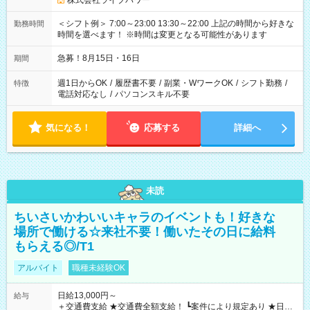
株式会社ライブパワー
＜シフト例＞ 7:00～23:00 13:30～22:00 上記の時間から好きな
勤務時間
時間を選べます！ ※時間は変更となる可能性があります
急募！8月15日・16日
期間
週1日からOK
/
履歴書不要
/
副業・WワークOK
/
シフト勤務
/
特徴
電話対応なし
/
パソコンスキル不要
気になる！
応募する
詳細へ
未読
ちいさいかわいいキャラのイベントも！好きな
場所で働ける☆来社不要！働いたその日に給料
もらえる◎/T1
アルバイト
職種未経験OK
日給13,000円～
給与
＋交通費支給 ★交通費全額支給！ ┗案件により規定あり ★日払