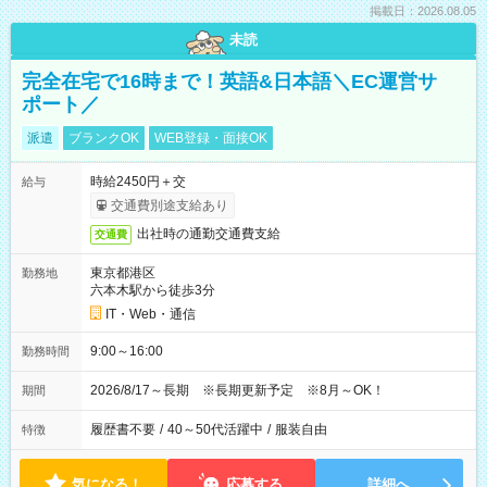
掲載日：2026.08.05
未読
完全在宅で16時まで！英語&日本語＼EC運営サ
ポート／
派遣
ブランクOK
WEB登録・面接OK
時給2450円＋交
給与
交通費別途支給あり
出社時の通勤交通費支給
交通費
東京都港区
勤務地
六本木駅から徒歩3分
IT・Web・通信
9:00～16:00
勤務時間
2026/8/17～長期 ※長期更新予定 ※8月～OK！
期間
履歴書不要
/
40～50代活躍中
/
服装自由
特徴
気になる！
応募する
詳細へ