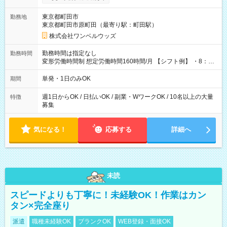
ンビニATMから 日払い分を引き落とせます！ 【試用期間】試
用期間なし
東京都町田市
勤務地
東京都町田市原町田（最寄り駅：町田駅）
株式会社ワンベルウッズ
勤務時間は指定なし
勤務時間
変形労働時間制 想定労働時間160時間/月 【シフト例】 ・8：00
～21：00
単発・1日のみOK
期間
週1日からOK / 日払いOK / 副業・WワークOK / 10名以上の大量
特徴
募集
気になる！
応募する
詳細へ
未読
スピードよりも丁寧に！未経験OK！作業はカン
タン×完全座り
派遣
職種未経験OK
ブランクOK
WEB登録・面接OK