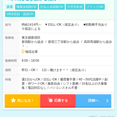
派遣
職種未経験OK
社会人未経験OK
大学生歓迎
ブランクOK
WEB登録・面接OK
時給1414円～ ▼日払いOK（規定あり） ■初勤務手当あり
給与
※規定による
東京都新宿区
勤務地
新宿駅から徒歩
/
新宿三丁目駅から徒歩
/
高田馬場駅から徒歩
/
…
物流企業
9:00～18:00
勤務時間
即日～OK！ 1日～働けます＾＾（規定あり）
期間
週1日からOK
/
日払いOK
/
履歴書不要
/
40～50代活躍中
/
副
特徴
業・WワークOK
/
服装自由
/
シフト勤務
/
10名以上の大量募
集
/
電話対応なし
/
パソコンスキル不要
気になる！
応募する
詳細へ