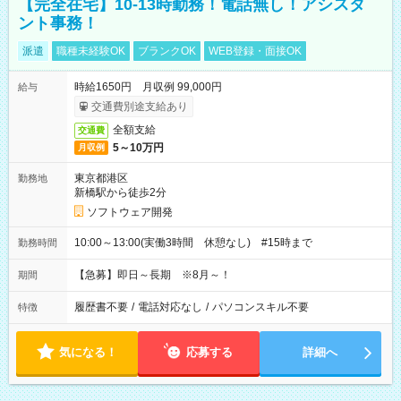
【完全在宅】10-13時勤務！電話無し！アシスタ
ント事務！
派遣
職種未経験OK
ブランクOK
WEB登録・面接OK
時給1650円 月収例 99,000円
給与
交通費別途支給あり
全額支給
交通費
5～10万円
月収例
東京都港区
勤務地
新橋駅から徒歩2分
ソフトウェア開発
10:00～13:00(実働3時間 休憩なし) #15時まで
勤務時間
【急募】即日～長期 ※8月～！
期間
履歴書不要
/
電話対応なし
/
パソコンスキル不要
特徴
気になる！
応募する
詳細へ