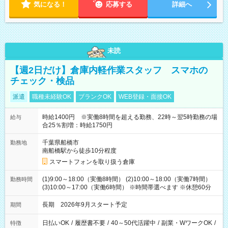
気になる！
応募する
詳細へ
未読
【週2日だけ】倉庫内軽作業スタッフ スマホの
チェック・検品
派遣
職種未経験OK
ブランクOK
WEB登録・面接OK
時給1400円 ※実働8時間を超える勤務、22時～翌5時勤務の場
給与
合25％割増：時給1750円
千葉県船橋市
勤務地
南船橋駅から徒歩10分程度
スマートフォンを取り扱う倉庫
(1)9:00～18:00（実働8時間） (2)10:00～18:00（実働7時間）
勤務時間
(3)10:00～17:00（実働6時間） ※時間帯選べます ※休憩60分
長期 2026年9月スタート予定
期間
日払いOK
/
履歴書不要
/
40～50代活躍中
/
副業・WワークOK
/
特徴