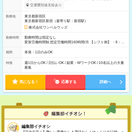
いOK！（規定あり） ┗働いたその日に現金GET♪ お仕事後はコ
交通費別途支給あり
ンビニATMから 日払い分を引き落とせます！ 【試用期間】試
用期間なし
東京都新宿区
勤務地
東京都新宿区新宿（最寄り駅：新宿駅）
株式会社ワンベルウッズ
勤務時間は指定なし
勤務時間
変形労働時間制 想定労働時間160時間/月 【シフト例】 ・8：00
～21：00
単発・1日のみOK
期間
週1日からOK / 日払いOK / 副業・WワークOK / 10名以上の大量
特徴
募集
気になる！
応募する
詳細へ
編集部イチオシ