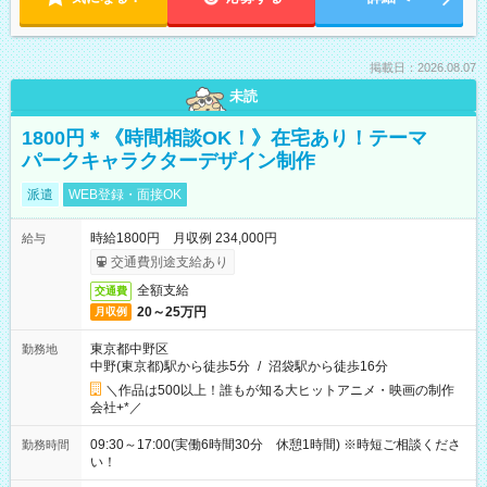
掲載日：2026.08.07
未読
1800円＊《時間相談OK！》在宅あり！テーマ
パークキャラクターデザイン制作
派遣
WEB登録・面接OK
時給1800円 月収例 234,000円
給与
交通費別途支給あり
全額支給
交通費
20～25万円
月収例
東京都中野区
勤務地
中野(東京都)駅から徒歩5分
/
沼袋駅から徒歩16分
＼作品は500以上！誰もが知る大ヒットアニメ・映画の制作
会社+*／
09:30～17:00(実働6時間30分 休憩1時間) ※時短ご相談くださ
勤務時間
い！