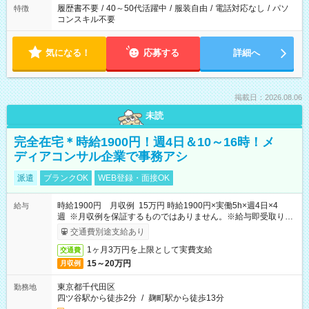
履歴書不要
/
40～50代活躍中
/
服装自由
/
電話対応なし
/
パソ
特徴
コンスキル不要
気になる！
応募する
詳細へ
掲載日：2026.08.06
未読
完全在宅＊時給1900円！週4日＆10～16時！メ
ディアコンサル企業で事務アシ
派遣
ブランクOK
WEB登録・面接OK
時給1900円 月収例 15万円 時給1900円×実働5h×週4日×4
給与
週 ※月収例を保証するものではありません。※給与即受取りサ
ービス利用可（利用条件有）
交通費別途支給あり
1ヶ月3万円を上限として実費支給
交通費
15～20万円
月収例
東京都千代田区
勤務地
四ツ谷駅から徒歩2分
/
麹町駅から徒歩13分