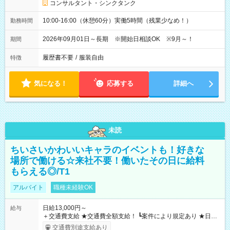
コンサルタント・シンクタンク
10:00-16:00（休憩60分）実働5時間（残業少なめ！）
勤務時間
2026年09月01日～長期 ※開始日相談OK ※9月～！
期間
履歴書不要
/
服装自由
特徴
気になる！
応募する
詳細へ
未読
ちいさいかわいいキャラのイベントも！好きな
場所で働ける☆来社不要！働いたその日に給料
もらえる◎/T1
アルバイト
職種未経験OK
日給13,000円～
給与
＋交通費支給 ★交通費全額支給！ ┗案件により規定あり ★日払
いOK！（規定あり） ┗働いたその日に現金GET♪ お仕事後はコ
交通費別途支給あり