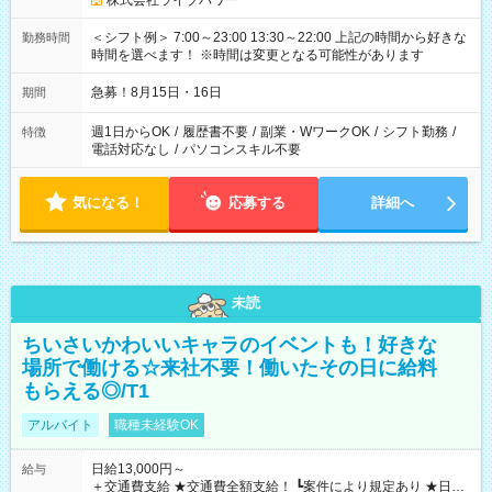
株式会社ライブパワー
＜シフト例＞ 7:00～23:00 13:30～22:00 上記の時間から好きな
勤務時間
時間を選べます！ ※時間は変更となる可能性があります
急募！8月15日・16日
期間
週1日からOK
/
履歴書不要
/
副業・WワークOK
/
シフト勤務
/
特徴
電話対応なし
/
パソコンスキル不要
気になる！
応募する
詳細へ
未読
ちいさいかわいいキャラのイベントも！好きな
場所で働ける☆来社不要！働いたその日に給料
もらえる◎/T1
アルバイト
職種未経験OK
日給13,000円～
給与
＋交通費支給 ★交通費全額支給！ ┗案件により規定あり ★日払