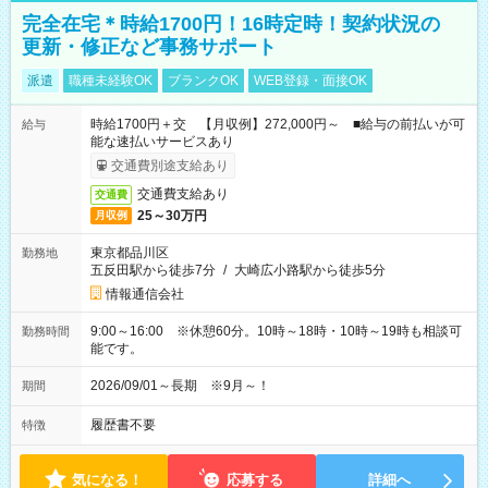
完全在宅＊時給1700円！16時定時！契約状況の
更新・修正など事務サポート
派遣
職種未経験OK
ブランクOK
WEB登録・面接OK
時給1700円＋交 【月収例】272,000円～ ■給与の前払いが可
給与
能な速払いサービスあり
交通費別途支給あり
交通費支給あり
交通費
25～30万円
月収例
東京都品川区
勤務地
五反田駅から徒歩7分
/
大崎広小路駅から徒歩5分
情報通信会社
9:00～16:00 ※休憩60分。10時～18時・10時～19時も相談可
勤務時間
能です。
2026/09/01～長期 ※9月～！
期間
履歴書不要
特徴
気になる！
応募する
詳細へ