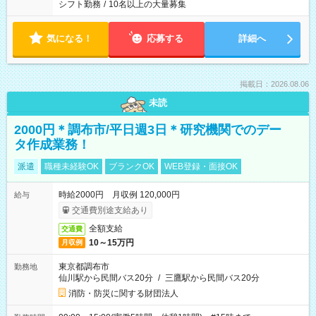
シフト勤務
/
10名以上の大量募集
気になる！
応募する
詳細へ
掲載日：2026.08.06
未読
2000円＊調布市/平日週3日＊研究機関でのデー
タ作成業務！
派遣
職種未経験OK
ブランクOK
WEB登録・面接OK
時給2000円 月収例 120,000円
給与
交通費別途支給あり
全額支給
交通費
10～15万円
月収例
東京都調布市
勤務地
仙川駅から民間バス20分
/
三鷹駅から民間バス20分
消防・防災に関する財団法人