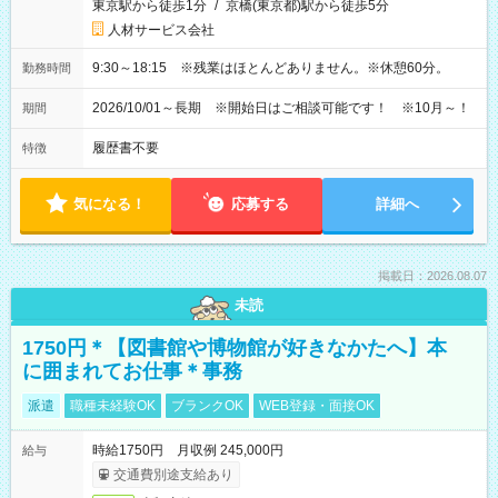
東京駅から徒歩1分
/
京橋(東京都)駅から徒歩5分
人材サービス会社
9:30～18:15 ※残業はほとんどありません。※休憩60分。
勤務時間
2026/10/01～長期 ※開始日はご相談可能です！ ※10月～！
期間
履歴書不要
特徴
気になる！
応募する
詳細へ
掲載日：2026.08.07
未読
1750円＊【図書館や博物館が好きなかたへ】本
に囲まれてお仕事＊事務
派遣
職種未経験OK
ブランクOK
WEB登録・面接OK
時給1750円 月収例 245,000円
給与
交通費別途支給あり