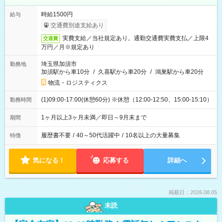
時給1500円
給与
交通費別途支給あり
実費支給／当社規定あり。通勤交通費実費支払／上限4
交通費
万円／月※規定あり
埼玉県加須市
勤務地
加須駅から車10分
/
久喜駅から車20分
/
鴻巣駅から車20分
物流・ロジスティクス
(1)09:00-17:00(休憩60分) ※休憩（12:00-12:50、15:00-15:10）
勤務時間
1ヶ月以上3ヶ月未満／即日～9月末まで
期間
履歴書不要
/
40～50代活躍中
/
10名以上の大量募集
特徴
気になる！
応募する
詳細へ
掲載日：2026.08.05
未読