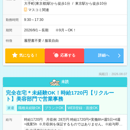
大手町(東京都)駅から徒歩1分
/
東京駅から徒歩10分
マスコミ関連
9:30～17:30
勤務時間
2026/9/1～長期 ※9月～OK！
期間
履歴書不要
/
服装自由
特徴
気になる！
応募する
詳細へ
掲載日：2026.08.07
未読
完全在宅＊未経験OK！時給1720円【リクルー
ト】美容部門で営業事務
派遣
職種未経験OK
ブランクOK
WEB登録・面接OK
時給1720円 月収例 28万円 時給1720円×実働8h×週5日×4週
給与
+残業5h ※月収例を保証するものではありません。※給与即受
取りサービス利用可（利用条件有）