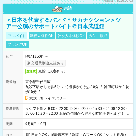
掲載日：2026.08.03
未読
＜日本を代表するバンド＊サカナクション＞ツ
アー公演のサポートバイト＠日本武道館
アルバイト
職種未経験OK
社会人未経験OK
大学生歓迎
ブランクOK
時給1250円～
給与
交通費別途支給あり
支給（規定有り）
交通費
東京都千代田区
勤務地
九段下駅から徒歩5分
/
竹橋駅から徒歩10分
/
神保町駅から徒
歩15分
/
…
株式会社ライブパワー
＜シフト例＞ 9:00～22:30 12:30～22:00 15:30～21:00 12:30～
勤務時間
19:00 12:30～22:00 上記の時間から好きな時間を選べます！ ※
時間は変更となる可能性があります
9月8日・9日
期間
週1日からOK
/
履歴書不要
/
副業・WワークOK
/
シフト勤務
/
特徴