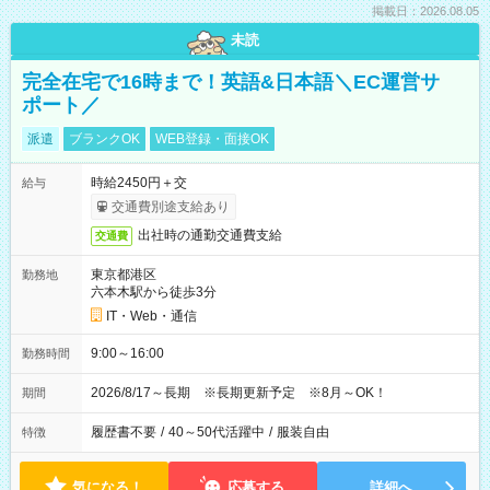
掲載日：2026.08.05
未読
完全在宅で16時まで！英語&日本語＼EC運営サ
ポート／
派遣
ブランクOK
WEB登録・面接OK
時給2450円＋交
給与
交通費別途支給あり
出社時の通勤交通費支給
交通費
東京都港区
勤務地
六本木駅から徒歩3分
IT・Web・通信
9:00～16:00
勤務時間
2026/8/17～長期 ※長期更新予定 ※8月～OK！
期間
履歴書不要
/
40～50代活躍中
/
服装自由
特徴
気になる！
応募する
詳細へ