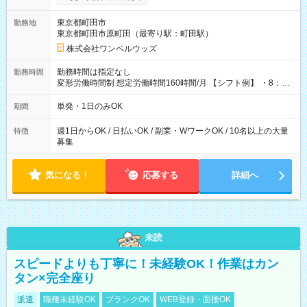
ンビニATMから 日払い分を引き落とせます！ 【試用期間】試
用期間なし
東京都町田市
勤務地
東京都町田市原町田（最寄り駅：町田駅）
株式会社ワンベルウッズ
勤務時間は指定なし
勤務時間
変形労働時間制 想定労働時間160時間/月 【シフト例】 ・8：00
～21：00
単発・1日のみOK
期間
週1日からOK / 日払いOK / 副業・WワークOK / 10名以上の大量
特徴
募集
気になる！
応募する
詳細へ
未読
スピードよりも丁寧に！未経験OK！作業はカン
タン×完全座り
派遣
職種未経験OK
ブランクOK
WEB登録・面接OK