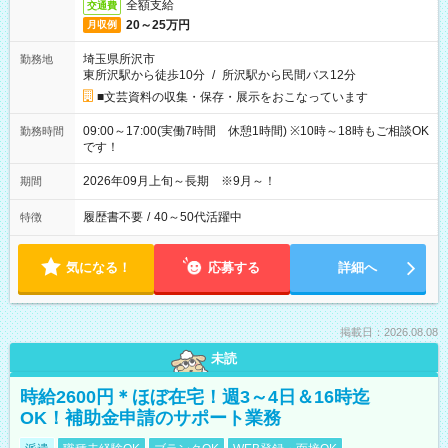
全額支給
交通費
20～25万円
月収例
埼玉県所沢市
勤務地
東所沢駅から徒歩10分
/
所沢駅から民間バス12分
■文芸資料の収集・保存・展示をおこなっています
09:00～17:00(実働7時間 休憩1時間) ※10時～18時もご相談OK
勤務時間
です！
2026年09月上旬～長期 ※9月～！
期間
履歴書不要
/
40～50代活躍中
特徴
気になる！
応募する
詳細へ
掲載日：2026.08.08
未読
時給2600円＊ほぼ在宅！週3～4日＆16時迄
OK！補助金申請のサポート業務