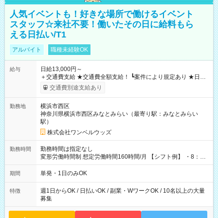
人気イベントも！好きな場所で働けるイベント
スタッフ☆来社不要！働いたその日に給料もら
える日払い/T1
アルバイト
職種未経験OK
日給13,000円～
給与
＋交通費支給 ★交通費全額支給！ ┗案件により規定あり ★日払
いOK！（規定あり） ┗働いたその日に現金GET♪ お仕事後はコ
交通費別途支給あり
ンビニATMから 日払い分を引き落とせます！ 【試用期間】試
用期間なし
横浜市西区
勤務地
神奈川県横浜市西区みなとみらい（最寄り駅：みなとみらい
駅）
株式会社ワンベルウッズ
勤務時間は指定なし
勤務時間
変形労働時間制 想定労働時間160時間/月 【シフト例】 ・8：00
～21：00
単発・1日のみOK
期間
週1日からOK / 日払いOK / 副業・WワークOK / 10名以上の大量
特徴
募集