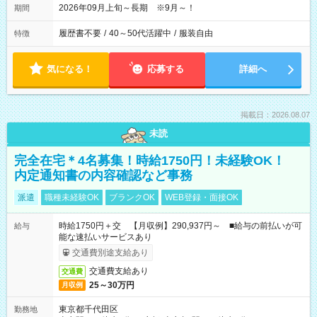
2026年09月上旬～長期 ※9月～！
期間
履歴書不要
/
40～50代活躍中
/
服装自由
特徴
気になる！
応募する
詳細へ
掲載日：2026.08.07
未読
完全在宅＊4名募集！時給1750円！未経験OK！
内定通知書の内容確認など事務
派遣
職種未経験OK
ブランクOK
WEB登録・面接OK
時給1750円＋交 【月収例】290,937円～ ■給与の前払いが可
給与
能な速払いサービスあり
交通費別途支給あり
交通費支給あり
交通費
25～30万円
月収例
東京都千代田区
勤務地