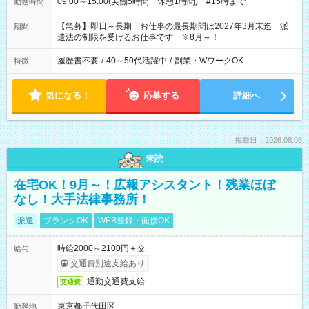
09:00～15:00(実働5時間 休憩1時間) #15時まで
勤務時間
【急募】即日～長期 お仕事の最長期間は2027年3月末迄 派
期間
遣法の制限を受けるお仕事です ※8月～！
履歴書不要
/
40～50代活躍中
/
副業・WワークOK
特徴
気になる！
応募する
詳細へ
掲載日：2026.08.08
未読
在宅OK！9月～！広報アシスタント！残業ほぼ
なし！大手法律事務所！
派遣
ブランクOK
WEB登録・面接OK
時給2000～2100円＋交
給与
交通費別途支給あり
通勤交通費支給
交通費
東京都千代田区
勤務地