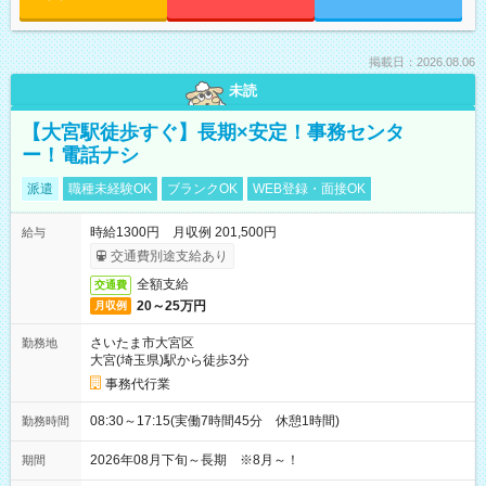
掲載日：2026.08.06
未読
【大宮駅徒歩すぐ】長期×安定！事務センタ
ー！電話ナシ
派遣
職種未経験OK
ブランクOK
WEB登録・面接OK
時給1300円 月収例 201,500円
給与
交通費別途支給あり
全額支給
交通費
20～25万円
月収例
さいたま市大宮区
勤務地
大宮(埼玉県)駅から徒歩3分
事務代行業
08:30～17:15(実働7時間45分 休憩1時間)
勤務時間
2026年08月下旬～長期 ※8月～！
期間