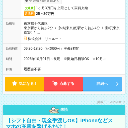
交通費別途支給あり
1ヶ月3万円を上限として実費支給
交通費
25～30万円
月収例
東京都千代田区
勤務地
東京駅から徒歩2分
/
京橋(東京都)駅から徒歩4分
/
宝町(東京
都)駅
/
…
株式会社 リクルート
09:30-18:30（休憩60分）実働8時間
勤務時間
2026年10月01日～長期 ※開始日相談OK ※10月～！
期間
履歴書不要
特徴
気になる！
応募する
詳細へ
掲載日：2026.08.07
未読
【シフト自由・現金手渡しOK】iPhoneなどス
マホの充電を繋げるだけ！