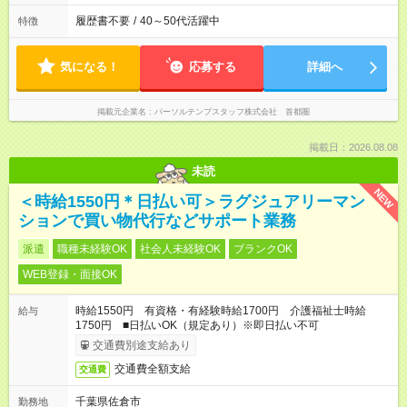
履歴書不要
/
40～50代活躍中
特徴
気になる！
応募する
詳細へ
掲載元企業名
パーソルテンプスタッフ株式会社 首都圏
掲載日：2026.08.08
未読
NEW
＜時給1550円＊日払い可＞ラグジュアリーマン
ションで買い物代行などサポート業務
派遣
職種未経験OK
社会人未経験OK
ブランクOK
WEB登録・面接OK
時給1550円 有資格・有経験時給1700円 介護福祉士時給
給与
1750円 ■日払いOK（規定あり）※即日払い不可
交通費別途支給あり
交通費全額支給
交通費
千葉県佐倉市
勤務地