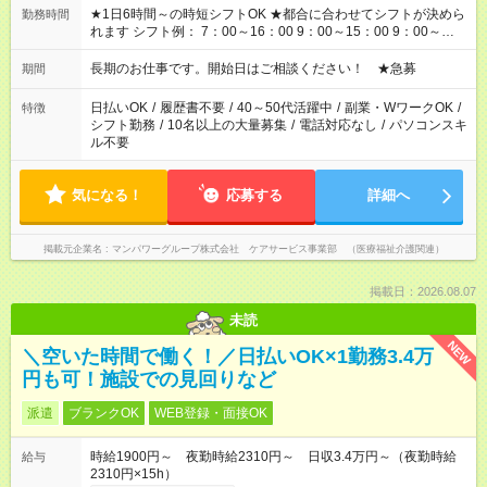
★1日6時間～の時短シフトOK ★都合に合わせてシフトが決めら
勤務時間
れます シフト例： 7：00～16：00 9：00～15：00 9：00～
18：00 11：00～20：00 など ※Wワークの場合、他のお仕事と
合わせ週40時間超の就業はご案内できません ※法令に基づき、
長期のお仕事です。開始日はご相談ください！ ★急募
期間
週20時間以上勤務は社会保険への加入対象となります ※労働者
派遣法（日雇い派遣の原則禁止）により、短時間・短期間の就
日払いOK
/
履歴書不要
/
40～50代活躍中
/
副業・WワークOK
/
特徴
業はご案内が難しい場合があります
シフト勤務
/
10名以上の大量募集
/
電話対応なし
/
パソコンスキ
ル不要
気になる！
応募する
詳細へ
掲載元企業名
マンパワーグループ株式会社 ケアサービス事業部 （医療福祉介護関連）
掲載日：2026.08.07
未読
NEW
＼空いた時間で働く！／日払いOK×1勤務3.4万
円も可！施設での見回りなど
派遣
ブランクOK
WEB登録・面接OK
時給1900円～ 夜勤時給2310円～ 日収3.4万円～（夜勤時給
給与
2310円×15h）