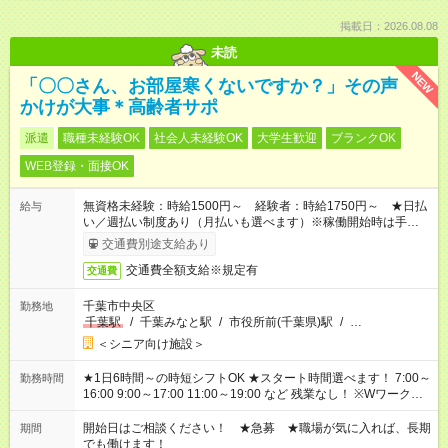
掲載日：2026.08.08
未読
NEW
「〇〇さん、お部屋寒くないですか？」その声
かけが大事＊高齢者サポ
派遣
職種未経験OK
社会人未経験OK
大学生歓迎
ブランクOK
WEB登録・面接OK
無資格未経験：時給1500円～ 経験者：時給1750円～ ★日払
給与
い／週払い制度あり（月払いも選べます）※稼働開始時は手続き
完了次第のお支払いとなります。
交通費別途支給あり
交通費全額支給※規定有
交通費
千葉市中央区
勤務地
千葉駅
/
千葉みなと駅
/
市役所前(千葉県)駅
/
…
＜シニア向け施設＞
★1日6時間～の時短シフトOK ★スタート時間選べます！ 7:00～
勤務時間
16:00 9:00～17:00 11:00～19:00 など 残業なし！ ※Wワークの
場合、他のお仕事と合わせ週40時間超の就業はご案内できませ
ん ※法令に基づき、週20時間以上勤務は社会保険への加入対象
開始日はご相談ください！ ★急募 ★職場が気に入れば、長期
期間
となります ※労働者派遣法（日雇い派遣の原則禁止）により、
でも働けます！