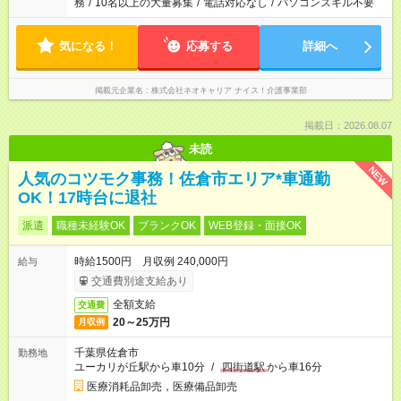
務
/
10名以上の大量募集
/
電話対応なし
/
パソコンスキル不要
気になる！
応募する
詳細へ
掲載元企業名
株式会社ネオキャリア ナイス！介護事業部
掲載日：2026.08.07
未読
NEW
人気のコツモク事務！佐倉市エリア*車通勤
OK！17時台に退社
派遣
職種未経験OK
ブランクOK
WEB登録・面接OK
時給1500円 月収例 240,000円
給与
交通費別途支給あり
全額支給
交通費
20～25万円
月収例
千葉県佐倉市
勤務地
ユーカリが丘駅から車10分
/
四街道駅
から車16分
医療消耗品卸売，医療備品卸売