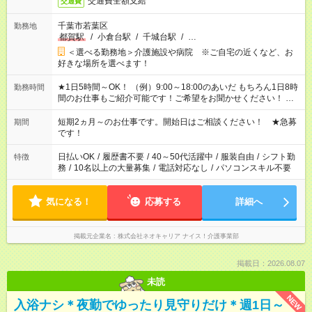
交通費全額支給
交通費
千葉市若葉区
勤務地
都賀駅
/
小倉台駅
/
千城台駅
/
…
＜選べる勤務地＞介護施設や病院 ※ご自宅の近くなど、お
好きな場所を選べます！
★1日5時間～OK！ （例）9:00～18:00のあいだ もちろん1日8時
勤務時間
間のお仕事もご紹介可能です！ご希望をお聞かせください！ ※
週最低15時間以上の勤務が必要です
短期2ヵ月～のお仕事です。開始日はご相談ください！ ★急募
期間
です！
日払いOK
/
履歴書不要
/
40～50代活躍中
/
服装自由
/
シフト勤
特徴
務
/
10名以上の大量募集
/
電話対応なし
/
パソコンスキル不要
気になる！
応募する
詳細へ
掲載元企業名
株式会社ネオキャリア ナイス！介護事業部
掲載日：2026.08.07
未読
NEW
入浴ナシ＊夜勤でゆったり見守りだけ＊週1日～