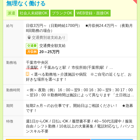
無理なく働ける
派遣
社会人未経験OK
ブランクOK
WEB登録・面接OK
日収3万円～（日勤時給1700円） ■月収例24.4万円～（夜勤月
給与
8回勤務の場合）
交通費別途支給あり
交通費全額支給
交通費
20～25万円
月収例
千葉市中央区
勤務地
千葉駅
/
千葉みなと駅
/
市役所前(千葉県)駅
/
…
＜選べる勤務地＞介護施設や病院 ※ご自宅の近くなど、お
好きな場所を選べます！
＜例＞ 夜勤（例） 16：00～翌9：00 16：30～翌9：30 17：00
勤務時間
～翌10：00 ※勤務時間は施設によって異なります 「土日祝は休
みたい」 「しっかり稼ぎたい」 「もう少し遅い時間から始めた
い」など ご希望にあったお仕事をご案内いたします。 ※未経験
短期2ヵ月～のお仕事です。開始日はご相談ください！ ★急募
期間
の方の場合は1～2ヶ月間は日中での仕事を経験いただき、 お
です！
仕事に慣れてからの夜勤になります。 ★家庭の都合でお休みが
必要な場合も遠慮なくご相談ください。
週1日からOK
/
日払いOK
/
履歴書不要
/
40～50代活躍中
/
服装
特徴
自由
/
シフト勤務
/
10名以上の大量募集
/
電話対応なし
/
パソコ
ンスキル不要