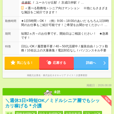
佐倉駅
/
ユーカリが丘駅
/
京成臼井駅
/
…
＜選べる勤務地＞シニア向けマンション ※他にもさまざま
な施設をご紹介できます！
★1日5時間～OK！ （例）9:00～18:00のあいだ もちろん1日8時
勤務時間
間のお仕事もご紹介可能です！ご希望をお聞かせください！ ★
家庭の都合でお休みが必要な場合も遠慮なくご相談ください。
※週最低15時間以上の勤務が必要です
短期2ヵ月～のお仕事です。開始日はご相談ください！ ★急募
期間
です！
日払いOK
/
履歴書不要
/
40～50代活躍中
/
服装自由
/
シフト勤
特徴
務
/
10名以上の大量募集
/
電話対応なし
/
パソコンスキル不要
気になる！
応募する
詳細へ
掲載元企業名
株式会社ネオキャリア ナイス！介護事業部
掲載日：2026.08.08
未読
NEW
＼週休3日×時短OK／ミドルシニア層でもシッ
カリ稼げる＊介護
派遣
職種未経験OK
社会人未経験OK
大学生歓迎
ブランクOK