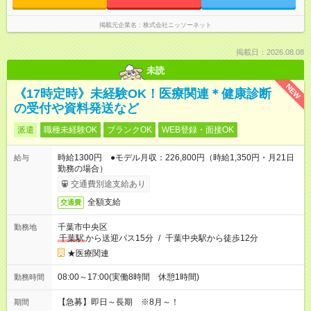
掲載元企業名
株式会社ニッソーネット
掲載日：2026.08.08
未読
NEW
《17時定時》未経験OK！医療関連＊健康診断
の受付や資料発送など
派遣
職種未経験OK
ブランクOK
WEB登録・面接OK
時給1300円 ●モデル月収：226,800円（時給1,350円・月21日
給与
勤務の場合）
交通費別途支給あり
全額支給
交通費
千葉市中央区
勤務地
千葉駅
から送迎バス15分
/
千葉中央駅から徒歩12分
★医療関連
08:00～17:00(実働8時間 休憩1時間)
勤務時間
【急募】即日～長期 ※8月～！
期間