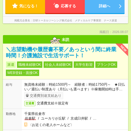
気になる！
応募する
詳細へ
掲載元企業名
日研トータルソーシング株式会社 メディカルケア事業部 ナース派遣
掲載日：2026.08.07
未読
NEW
＼志望動機や履歴書不要／あっという間に終業
時間！介護施設で生活サポート！
派遣
職種未経験OK
社会人未経験OK
大学生歓迎
ブランクOK
WEB登録・面接OK
無資格未経験：時給1500円～ 経験者：時給1750円～ ★日払
給与
い／週払い制度あり（月払いも選べます）※稼働開始時は手続き
完了次第のお支払いとなります。
交通費別途支給あり
交通費支給※規定有
交通費
千葉県佐倉市
勤務地
佐倉駅
/
ユーカリが丘駅
/
京成臼井駅
/
…
〈お近くの老人ホームなど〉