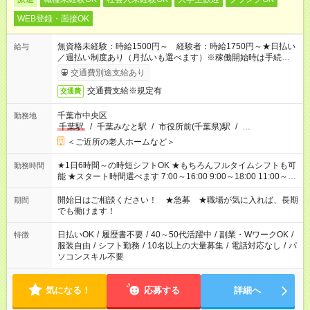
WEB登録・面接OK
無資格未経験：時給1500円～ 経験者：時給1750円～★日払い
給与
／週払い制度あり（月払いも選べます）※稼働開始時は手続き完
了次第のお支払いとなります。
交通費別途支給あり
交通費支給※規定有
交通費
千葉市中央区
勤務地
千葉駅
/
千葉みなと駅
/
市役所前(千葉県)駅
/
…
＜ご近所の老人ホームなど＞
★1日6時間～の時短シフトOK ★もちろんフルタイムシフトも可
勤務時間
能 ★スタート時間選べます 7:00～16:00 9:00～18:00 11:00～
20:00 など 残業なし！ ※Wワークの場合、他のお仕事と合わせ
週40時間超の就業はご案内できません ※法令に基づき、週20時
開始日はご相談ください！ ★急募 ★職場が気に入れば、長期
期間
間以上勤務は社会保険への加入対象となります ※労働者派遣法
でも働けます！
（日雇い派遣の原則禁止）により、短時間・短期間の就業はご
案内が難しい場合があります
日払いOK
/
履歴書不要
/
40～50代活躍中
/
副業・WワークOK
/
特徴
服装自由
/
シフト勤務
/
10名以上の大量募集
/
電話対応なし
/
パ
ソコンスキル不要
気になる！
応募する
詳細へ