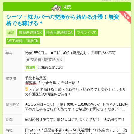
未読
NEW
シーツ・枕カバーの交換から始める介護！無資
格でも稼げる＊
派遣
職種未経験OK
社会人未経験OK
ブランクOK
WEB登録・面接OK
時給1550円～ ■日払いOK（規定あり）※即日払い不可
給与
交通費別途支給あり
交通費全額支給
交通費
千葉市若葉区
勤務地
都賀駅
/
小倉台駅
/
千城台駅
/
…
＜近所で働ける！選べる勤務地＞初めてでも安心！ピッタリ
の介護施設や病院をご紹介！
★1日5時間～OK！ （例）9:00～18:00のあいだ もちろん1日8時
勤務時間
間のお仕事もご紹介可能です！ご希望をお聞かせください！★家
庭の都合でお休みが必要な場合も遠慮なくご相談ください。 ※
週最低15時間以上の勤務が必要です
長期のお仕事です。開始日はご相談ください！ ★急募です！
期間
日払いOK
/
履歴書不要
/
40～50代活躍中
/
服装自由
/
シフト勤
特徴