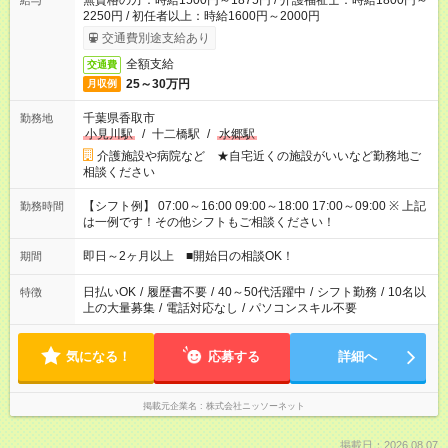
無資格の方：時給1500円～1875円 / 介護福祉士：時給1800円～
給与
2250円 / 初任者以上：時給1600円～2000円
交通費別途支給あり
全額支給
交通費
25～30万円
月収例
千葉県香取市
勤務地
小見川駅
/
十二橋駅
/
水郷駅
介護施設や病院など ★自宅近くの施設がいいなど勤務地ご
相談ください
【シフト例】 07:00～16:00 09:00～18:00 17:00～09:00 ※ 上記
勤務時間
は一例です！その他シフトもご相談ください！
即日～2ヶ月以上 ■開始日の相談OK！
期間
日払いOK
/
履歴書不要
/
40～50代活躍中
/
シフト勤務
/
10名以
特徴
上の大量募集
/
電話対応なし
/
パソコンスキル不要
気になる！
応募する
詳細へ
掲載元企業名
株式会社ニッソーネット
掲載日：2026.08.07