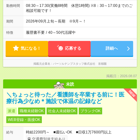
08:30～17:30(実働8時間 休憩1時間) ※8：30～17:00までのご
勤務時間
相談可能です！
2026年09月上旬～長期 ※9月～！
期間
履歴書不要
/
40～50代活躍中
特徴
気になる！
応募する
詳細へ
掲載元企業名
パーソルテンプスタッフ株式会社 首都圏
掲載日：2026.08.07
未読
NEW
＼ちょっと待った／看護師を卒業する前に！医
療行為少なめ＊施設で体温の記録など
派遣
職種未経験OK
社会人未経験OK
ブランクOK
WEB登録・面接OK
時給2200円～ ■週払いOK ■日収1万7600円以上
給与
交通費別途支給あり