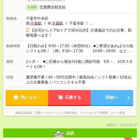
交通費全額支給
交通費
千葉市中央区
勤務地
西
千葉駅
/
本
千葉駅
/
千葉寺駅
/
…
【自宅からドアtoドアで30分以内】介護施設でのお仕事。勤
務地選べます！
【日勤のみ】9:00～17:00（休憩60分） ■ご希望があればその他
勤務時間
シフトもOK！ （例）8:30～17:30 10:00～19:00 など
「家族とお休みを合わせたい」 「できれば残業はしたくない」
など、あなたのご希望に沿ったお仕事をご紹介します！ ※Wワ
2ヶ月～ ■ご応募から最短3日後に開始可能 9月～、10月スタ
期間
ーク希望の方へ 今ご覧のお仕事で希望する勤務時間と、もう1つ
ートもOK！
のお仕事の勤務時間。 合計で週40時間を超える場合は応募でき
ません
履歴書不要
/
40～50代活躍中
/
服装自由
/
シフト勤務
/
10名以
特徴
上の大量募集
/
パソコンスキル不要
気になる！
応募する
詳細へ
掲載元企業名
日研トータルソーシング株式会社 メディカルケア事業部 ナース派遣
掲載日：2026.08.07
未読