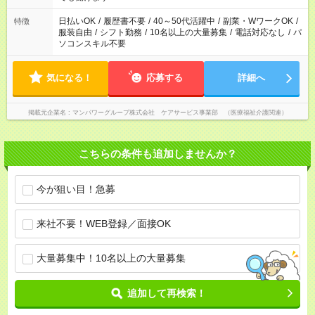
短時間・短期間の就業はご案内が難しい場合があります
日払いOK
/
履歴書不要
/
40～50代活躍中
/
副業・WワークOK
/
特徴
服装自由
/
シフト勤務
/
10名以上の大量募集
/
電話対応なし
/
パ
ソコンスキル不要
気になる！
応募する
詳細へ
掲載元企業名
マンパワーグループ株式会社 ケアサービス事業部 （医療福祉介護関連）
こちらの条件も追加しませんか？
今が狙い目！急募
来社不要！WEB登録／面接OK
大量募集中！10名以上の大量募集
追加して再検索！