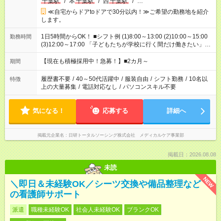
千葉駅
/
本
千葉駅
/
西
千葉駅
/
…
≪自宅からドアtoドアで30分以内！≫ご希望の勤務地を紹介
します。
1日5時間からOK！ ■シフト例 (1)8:00～13:00 (2)10:00～15:00
勤務時間
(3)12:00～17:00 「子どもたちが学校に行く間だけ働きたい」
「余裕を持って夕飯の準備がしたい」 「午前中は働いて、午後
はプライベートの時間にしたい」 など、ご希望を教えてくださ
【現在も積極採用中！急募！】■2カ月～
期間
いね。 ※Wワーク希望の方へ 今ご覧のお仕事で希望する勤務時
間と、もう1つのお仕事の勤務時間。 合計で週40時間を超える
履歴書不要
/
40～50代活躍中
/
服装自由
/
シフト勤務
/
10名以
特徴
場合は応募できません。
上の大量募集
/
電話対応なし
/
パソコンスキル不要
気になる！
応募する
詳細へ
掲載元企業名
日研トータルソーシング株式会社 メディカルケア事業部
掲載日：2026.08.08
未読
NEW
＼即日＆未経験OK／シーツ交換や備品整理など
の看護師サポート
派遣
職種未経験OK
社会人未経験OK
ブランクOK