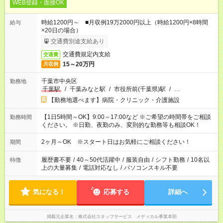
WEB登録・面接OK
時給1200円～ ■月収例19万2000円以上（時給1200円×8時間
給与
×20日の場合）
交通費別途支給あり
交通費規定内支給
交通費
15～20万円
月収例
千葉市中央区
勤務地
千葉駅
/
千葉みなと駅
/
市役所前(千葉県)駅
/
…
【勤務地選べます】病院・クリニック・介護施設
【1日5時間～OK】9:00～17:00など ※ご希望の時間帯をご相談
勤務時間
ください。 ※日勤、夜勤のみ、変則的な勤務等も相談OK！
2ヶ月～OK ※スタート日はお気軽にご相談ください！
期間
履歴書不要
/
40～50代活躍中
/
服装自由
/
シフト勤務
/
10名以
特徴
上の大量募集
/
電話対応なし
/
パソコンスキル不要
気になる！
応募する
詳細へ
掲載元企業名
株式会社スタッフサービス メディカル事業本部