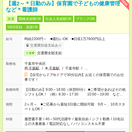
NEW
【週2～＊日勤のみ】保育園で子どもの健康管理
など＊看護師
派遣
職種未経験OK
社会人未経験OK
ブランクOK
WEB登録・面接OK
時給2200円～ ■週払いOK ■日収1万7600円以上
給与
交通費別途支給あり
交通費全額支給
交通費
千葉市中央区
勤務地
西
千葉駅
/
本
千葉駅
/
千葉寺駅
/
…
【自宅からドアtoドアで30分以内】お近くの保育園でのお仕
事です！
【日勤のみ】9:00～18:00（休憩60分） ■ご希望があればその他
勤務時間
シフトもOK！ （例）8:30～17:30 10:00～19:00 など
「家族とお休みを合わせたい」 「余裕を持って夕飯の準備がし
たい」 「できれば残業はしたくない」 など、ご希望があれば教
2ヶ月～ ■ご応募から最短3日後に開始可能 9月～、10月スタ
期間
えてくださいね。 ※Wワーク希望の方へ 今ご覧のお仕事で希望
ートもOK！
する勤務時間と、もう1つのお仕事の勤務時間。 合計で週40時
間を超える場合は応募できません
履歴書不要
/
40～50代活躍中
/
服装自由
/
シフト勤務
/
10名以
特徴
上の大量募集
/
電話対応なし
/
パソコンスキル不要