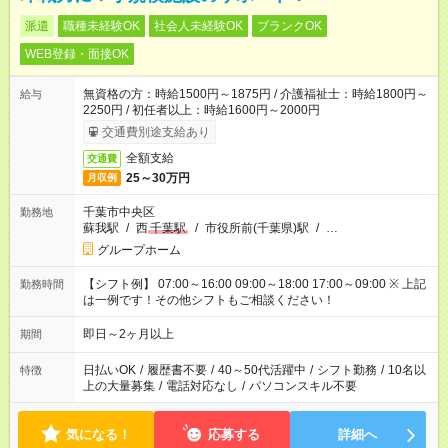
派遣
職種未経験OK
社会人未経験OK
ブランクOK
WEB登録・面接OK
無資格の方：時給1500円～1875円 / 介護福祉士：時給1800円～
給与
2250円 / 初任者以上：時給1600円～2000円
交通費別途支給あり
全額支給
交通費
25～30万円
月収例
千葉市中央区
勤務地
蘇我駅
/
西
千葉駅
/
市役所前(千葉県)駅
/
…
グループホーム
【シフト例】 07:00～16:00 09:00～18:00 17:00～09:00 ※ 上記
勤務時間
は一例です！その他シフトもご相談ください！
即日～2ヶ月以上
期間
日払いOK
/
履歴書不要
/
40～50代活躍中
/
シフト勤務
/
10名以
特徴
上の大量募集
/
電話対応なし
/
パソコンスキル不要
気になる！
応募する
詳細へ