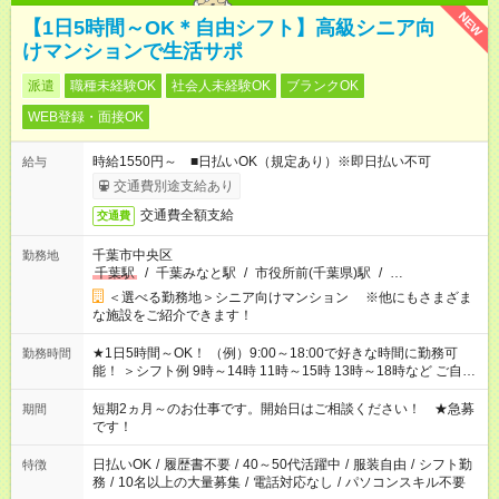
NEW
【1日5時間～OK＊自由シフト】高級シニア向
けマンションで生活サポ
派遣
職種未経験OK
社会人未経験OK
ブランクOK
WEB登録・面接OK
時給1550円～ ■日払いOK（規定あり）※即日払い不可
給与
交通費別途支給あり
交通費全額支給
交通費
千葉市中央区
勤務地
千葉駅
/
千葉みなと駅
/
市役所前(千葉県)駅
/
…
＜選べる勤務地＞シニア向けマンション ※他にもさまざま
な施設をご紹介できます！
★1日5時間～OK！ （例）9:00～18:00で好きな時間に勤務可
勤務時間
能！ ＞シフト例 9時～14時 11時～15時 13時～18時など ご自身
のご都合に合わせて勤務時間をご相談ください！ ★家庭の都合
でお休みや時間の調整が必要な場合も遠慮なくご相談くださ
短期2ヵ月～のお仕事です。開始日はご相談ください！ ★急募
期間
い。
です！
日払いOK
/
履歴書不要
/
40～50代活躍中
/
服装自由
/
シフト勤
特徴
務
/
10名以上の大量募集
/
電話対応なし
/
パソコンスキル不要