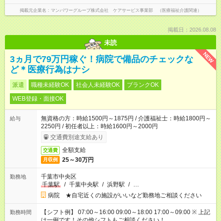
掲載元企業名
マンパワーグループ株式会社 ケアサービス事業部 （医療福祉介護関連）
掲載日：2026.08.08
未読
NEW
3ヵ月で79万円稼ぐ！病院で備品のチェックな
ど＊医療行為はナシ
派遣
職種未経験OK
社会人未経験OK
ブランクOK
WEB登録・面接OK
無資格の方：時給1500円～1875円 / 介護福祉士：時給1800円～
給与
2250円 / 初任者以上：時給1600円～2000円
交通費別途支給あり
全額支給
交通費
25～30万円
月収例
千葉市中央区
勤務地
千葉駅
/
千葉中央駅
/
浜野駅
/
…
病院 ★自宅近くの施設がいいなど勤務地ご相談ください
【シフト例】 07:00～16:00 09:00～18:00 17:00～09:00 ※ 上記
勤務時間
は一例です！その他シフトもご相談ください！