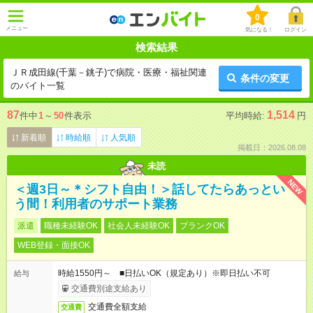
0
メニュー
気になる！
ログイン
検索結果
ＪＲ成田線(千葉－銚子)で病院・医療・福祉関連
条件の変更
のバイト一覧
87
1,514
件中
1
～
50
件表示
平均時給:
円
新着順
時給順
人気順
掲載日：2026.08.08
未読
NEW
＜週3日～＊シフト自由！＞話してたらあっとい
う間！利用者のサポート業務
派遣
職種未経験OK
社会人未経験OK
ブランクOK
WEB登録・面接OK
時給1550円～ ■日払いOK（規定あり）※即日払い不可
給与
交通費別途支給あり
交通費全額支給
交通費