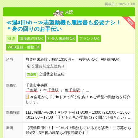
掲載日：2026.08.08
未読
NEW
≪週4日5h～≫志望動機も履歴書も必要ナシ！
＊身の回りのお手伝い
派遣
職種未経験OK
社会人未経験OK
ブランクOK
WEB登録・面接OK
無資格未経験：時給1330円～ ■週払いOK ■扶養内OK
給与
交通費別途支給あり
交通費全額支給
交通費
千葉市中央区
勤務地
千葉駅
/
本
千葉駅
/
西
千葉駅
/
…
≪自宅からドアtoドアで30分以内！≫ご希望の勤務地を紹介
します。
1日5時間からOK！ ■シフト例 (1)8:00～13:00 (2)10:00～15:00
勤務時間
(3)12:00～17:00 「子どもたちが学校に行く間だけ働きたい」
「余裕を持って夕飯の準備がしたい」 「午前中は働いて、午後
はプライベートの時間にしたい」 など、ご希望を教えてくださ
【積極採用中！】＊1年以上勤務している方が多数！ご応募から
期間
いね。 ※Wワーク希望の方へ 今ご覧のお仕事で希望する勤務時
最短2～3日後の就業も相談可能です！
間と、もう1つのお仕事の勤務時間。 合計で週40時間を超える