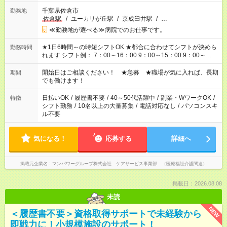
千葉県佐倉市
勤務地
佐倉駅
/
ユーカリが丘駅
/
京成臼井駅
/
…
≪勤務地が選べる≫病院でのお仕事です。
★1日6時間～の時短シフトOK ★都合に合わせてシフトが決めら
勤務時間
れます シフト例： 7：00～16：00 9：00～15：00 9：00～
18：00 11：00～20：00 など ※Wワークの場合、他のお仕事と
合わせ週40時間超の就業はご案内できません ※法令に基づき、
開始日はご相談ください！ ★急募 ★職場が気に入れば、長期
期間
週20時間以上勤務は社会保険への加入対象となります ※労働者
でも働けます！
派遣法（日雇い派遣の原則禁止）により、短時間・短期間の就
業はご案内が難しい場合があります
日払いOK
/
履歴書不要
/
40～50代活躍中
/
副業・WワークOK
/
特徴
シフト勤務
/
10名以上の大量募集
/
電話対応なし
/
パソコンスキ
ル不要
気になる！
応募する
詳細へ
掲載元企業名
マンパワーグループ株式会社 ケアサービス事業部 （医療福祉介護関連）
掲載日：2026.08.08
未読
NEW
＜履歴書不要＞資格取得サポートで未経験から
即戦力に！小規模施設のサポート！