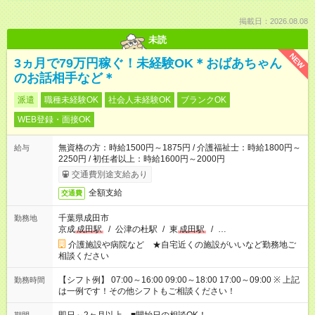
掲載日：2026.08.08
未読
NEW
3ヵ月で79万円稼ぐ！未経験OK＊おばあちゃん
のお話相手など＊
派遣
職種未経験OK
社会人未経験OK
ブランクOK
WEB登録・面接OK
無資格の方：時給1500円～1875円 / 介護福祉士：時給1800円～
給与
2250円 / 初任者以上：時給1600円～2000円
交通費別途支給あり
全額支給
交通費
千葉県成田市
勤務地
京成
成田駅
/
公津の杜駅
/
東
成田駅
/
…
介護施設や病院など ★自宅近くの施設がいいなど勤務地ご
相談ください
【シフト例】 07:00～16:00 09:00～18:00 17:00～09:00 ※ 上記
勤務時間
は一例です！その他シフトもご相談ください！