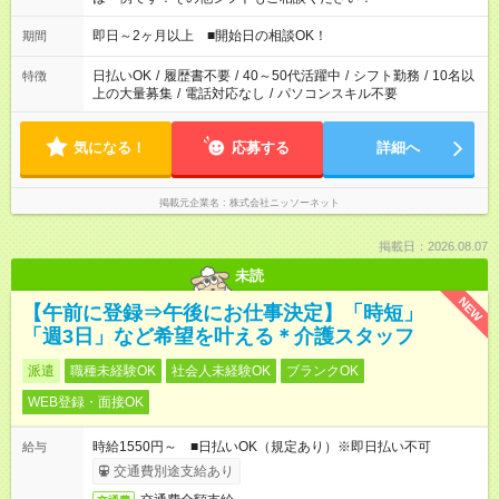
即日～2ヶ月以上 ■開始日の相談OK！
期間
日払いOK
/
履歴書不要
/
40～50代活躍中
/
シフト勤務
/
10名以
特徴
上の大量募集
/
電話対応なし
/
パソコンスキル不要
気になる！
応募する
詳細へ
掲載元企業名
株式会社ニッソーネット
掲載日：2026.08.07
未読
NEW
【午前に登録⇒午後にお仕事決定】「時短」
「週3日」など希望を叶える＊介護スタッフ
派遣
職種未経験OK
社会人未経験OK
ブランクOK
WEB登録・面接OK
時給1550円～ ■日払いOK（規定あり）※即日払い不可
給与
交通費別途支給あり