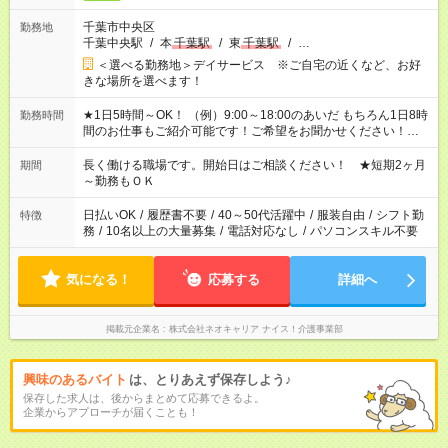
千葉市中央区
勤務地
千葉中央駅
/
本
千葉駅
/
東
千葉駅
/
…
＜選べる勤務地＞デイサービス ※ご自宅の近くなど、お好
きな場所を選べます！
★1日5時間～OK！ （例）9:00～18:00のあいだ もちろん1日8時
勤務時間
間のお仕事もご紹介可能です！ご希望をお聞かせください！★家
庭の都合でお休みが必要な場合も遠慮なくご相談ください。 ※
週最低15時間以上の勤務が必要です
長く働ける職場です。開始日はご相談ください！ ★短期2ヶ月
期間
～勤務もＯＫ
日払いOK
/
履歴書不要
/
40～50代活躍中
/
服装自由
/
シフト勤
特徴
務
/
10名以上の大量募集
/
電話対応なし
/
パソコンスキル不要
気になる！
応募する
詳細へ
掲載元企業名
株式会社ネオキャリア ナイス！介護事業部
興味のあるバイト
は、とりあえず保存しよう♪
保存した求人は、後からまとめて応募できるよ。
企業からアプローチが届くことも！