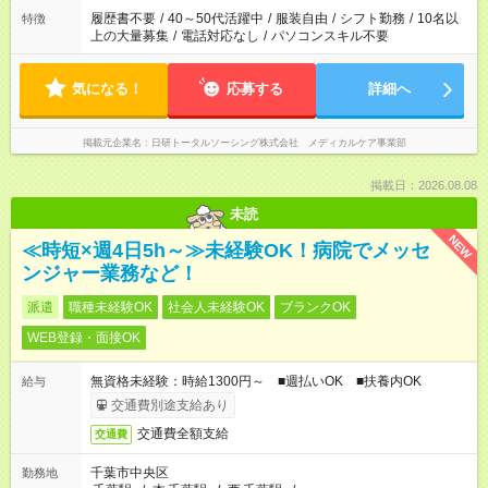
場合は応募できません。
履歴書不要
/
40～50代活躍中
/
服装自由
/
シフト勤務
/
10名以
特徴
上の大量募集
/
電話対応なし
/
パソコンスキル不要
気になる！
応募する
詳細へ
掲載元企業名
日研トータルソーシング株式会社 メディカルケア事業部
掲載日：2026.08.08
未読
NEW
≪時短×週4日5h～≫未経験OK！病院でメッセ
ンジャー業務など！
派遣
職種未経験OK
社会人未経験OK
ブランクOK
WEB登録・面接OK
無資格未経験：時給1300円～ ■週払いOK ■扶養内OK
給与
交通費別途支給あり
交通費全額支給
交通費
千葉市中央区
勤務地