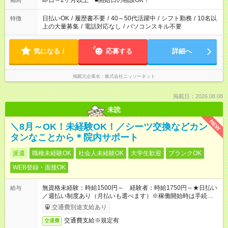
即日～2ヶ月以上 ■開始日の相談OK！
期間
日払いOK
/
履歴書不要
/
40～50代活躍中
/
シフト勤務
/
10名以
特徴
上の大量募集
/
電話対応なし
/
パソコンスキル不要
気になる！
応募する
詳細へ
掲載元企業名
株式会社ニッソーネット
掲載日：2026.08.08
未読
NEW
＼8月～OK！未経験OK！／シーツ交換などカン
タンなことから＊院内サポート
派遣
職種未経験OK
社会人未経験OK
大学生歓迎
ブランクOK
WEB登録・面接OK
無資格未経験：時給1500円～ 経験者：時給1750円～★日払い
給与
／週払い制度あり（月払いも選べます）※稼働開始時は手続き完
了次第のお支払いとなります。
交通費別途支給あり
交通費支給※規定有
交通費