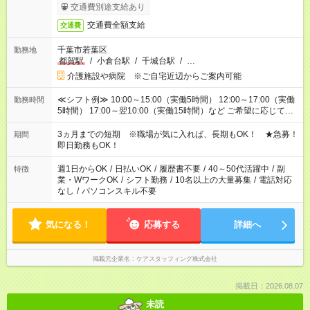
交通費別途支給あり
交通費全額支給
交通費
千葉市若葉区
勤務地
都賀駅
/
小倉台駅
/
千城台駅
/
…
介護施設や病院 ※ご自宅近辺からご案内可能
≪シフト例≫ 10:00～15:00（実働5時間） 12:00～17:00（実働
勤務時間
5時間） 17:00～翌10:00（実働15時間）など ご希望に応じて、
働く時間は調整できます！ お気軽に担当へ相談ください！
3ヵ月までの短期 ※職場が気に入れば、長期もOK！ ★急募！
期間
即日勤務もOK！
週1日からOK
/
日払いOK
/
履歴書不要
/
40～50代活躍中
/
副
特徴
業・WワークOK
/
シフト勤務
/
10名以上の大量募集
/
電話対応
なし
/
パソコンスキル不要
気になる！
応募する
詳細へ
掲載元企業名
ケアスタッフィング株式会社
掲載日：2026.08.07
未読