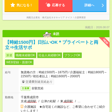
気になる！
応募する
詳細へ
掲載元企業名
株式会社ネオキャリア ナイス！介護事業部
掲載日：2026.08.07
未読
NEW
【時給1500円】日払いOK＊プライベートと両
立⇒生活サポ
派遣
職種未経験OK
社会人未経験OK
ブランクOK
WEB登録・面接OK
無資格の方：時給1500円～1875円 / 介護福祉士：時給1800円～
給与
2250円 / 初任者以上：時給1600円～2000円
交通費別途支給あり
全額支給
交通費
千葉県成田市
勤務地
京成
成田駅
/
公津の杜駅
/
東
成田駅
/
…
介護施設 ★自宅近くの施設など、ご希望に合わせてご紹介
いたします！