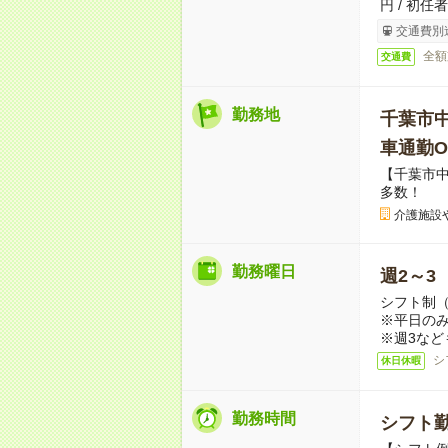
円 / 初任
交通費別
全額
交通費
勤務地
千葉市
車通勤O
【千葉市
多数！
介護施設
勤務曜日
週2～3
シフト制
※平日のみ
※週3など
シ
休日休暇
勤務時間
シフト勤