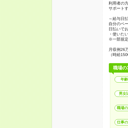
利用者の
サポート
～給与日
自分のペ
日払いで
・使いた
※一部規
月収例26万
（時給150
職場の
年齢
男女
職場の
仕事の