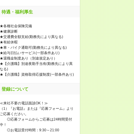
待遇・福利厚生
★各種社会保険完備
★健康診断
★交通費全額支給(勤務先により異なる)
★有給休暇
★車・バイク通勤可(勤務先により異なる)
★給与日払いサービス(一部条件あり)
★退職金制度あり（別途規定あり）
★【介護職】別途夜勤手当有(勤務先により異
なる)
★【介護職】資格取得応援制度(一部条件あり)
登録について
≪来社不要の電話面談OK！≫
（1）『お電話』または『応募フォーム』より
ご応募ください。
◎応募フォームからご応募は24時間受付
中！
◎お電話受付時間：9:30～21:00