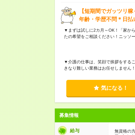
【短期間でガッツリ稼
年齢・学歴不問＊日払
▼まずは試しに2カ月～OK！「家か
たの希望をご相談ください！ニッソ
▼介護の仕事は、笑顔で挨拶をする
きなり難しい業務はお任せしません
気になる！
募集情報
給与
無資格の方：