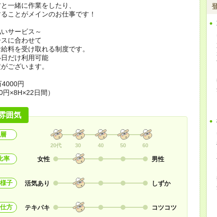
方と一緒に作業をしたり、
することがメインのお仕事です！
払いサービス～
ースに合わせて
お給料を受け取れる制度です。
い日だけ利用可能
定がございます。
4000円
0円×8H×22日間）
雰囲気
層
20代
30
40
50
60
比率
女性
男性
様子
活気あり
しずか
仕方
テキパキ
コツコツ