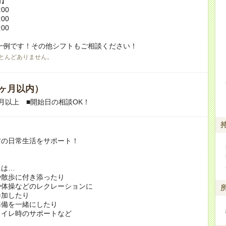
例】
:00
:00
:00
一例です！その他シフトもご相談ください！
とんどありません。
ヶ月以内）
月以上 ■開始日の相談OK！
方の日常生活をサポート！
には…
や散歩に付き添ったり
や体操などのレクレーションに
加したり
準備を一緒にしたり
トイレ時のサポートなど