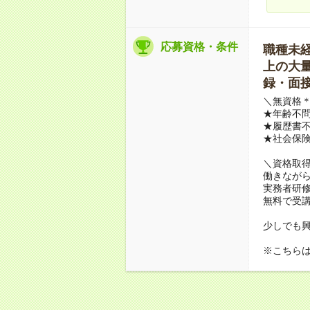
応募資格・条件
職種未経験
上の大量募
録・面接
＼無資格＊
★年齢不問
★履歴書不
★社会保
＼資格取
働きながら
実務者研
無料で受
少しでも
※こちら