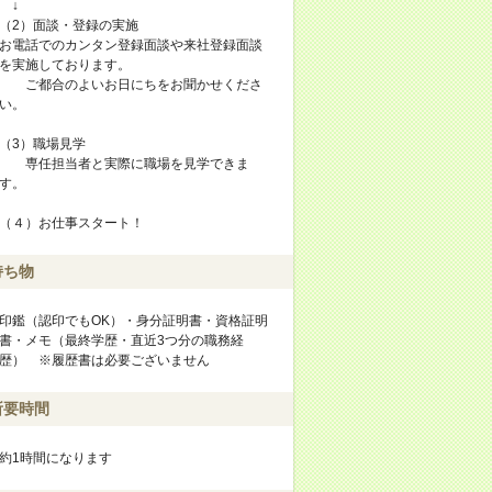
↓
（2）面談・登録の実施
お電話でのカンタン登録面談や来社登録面談
を実施しております。
ご都合のよいお日にちをお聞かせくださ
い。
（3）職場見学
専任担当者と実際に職場を見学できま
す。
（４）お仕事スタート！
持ち物
印鑑（認印でもOK）・身分証明書・資格証明
書・メモ（最終学歴・直近3つ分の職務経
歴） ※履歴書は必要ございません
所要時間
約1時間になります