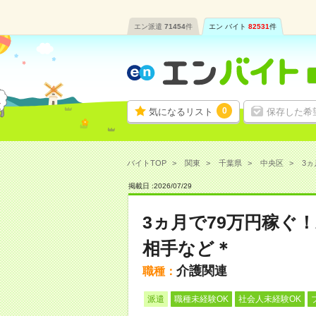
エン派遣
71454
件
エン バイト
82531
件
0
気になるリスト
保存した希
バイトTOP
関東
千葉県
中央区
3ヵ
掲載日 :
2026
/
07
/
29
3ヵ月で79万円稼ぐ
相手など＊
介護関連
職種：
派遣
職種未経験OK
社会人未経験OK