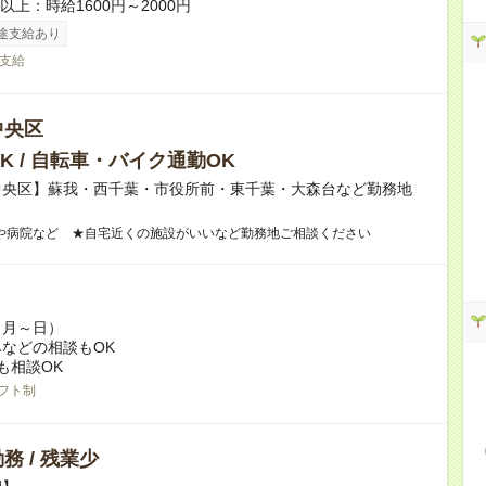
者以上：時給1600円～2000円
途支給あり
支給
中央区
K / 自転車・バイク通勤OK
中央区】蘇我・西千葉・市役所前・東千葉・大森台など勤務地
や病院など ★自宅近くの施設がいいなど勤務地ご相談ください
（月～日）
などの相談もOK
も相談OK
フト制
務 / 残業少