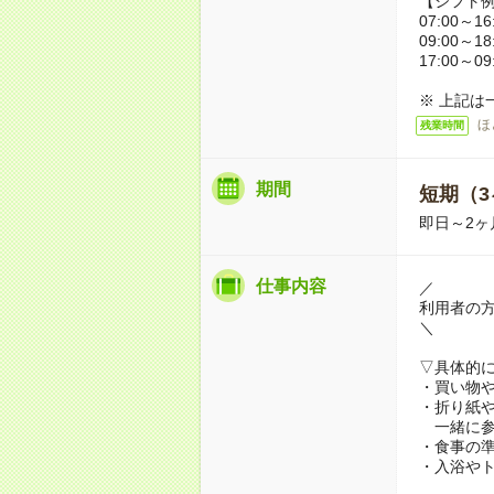
【シフト
07:00～16
09:00～18
17:00～09
※ 上記は
ほ
残業時間
期間
短期（3
即日～2ヶ
仕事内容
／
利用者の
＼
▽具体的
・買い物
・折り紙
一緒に参
・食事の
・入浴や