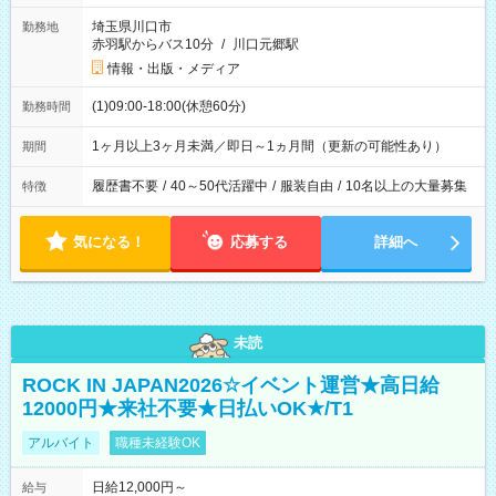
埼玉県川口市
勤務地
赤羽駅からバス10分
/
川口元郷駅
情報・出版・メディア
(1)09:00-18:00(休憩60分)
勤務時間
1ヶ月以上3ヶ月未満／即日～1ヵ月間（更新の可能性あり）
期間
履歴書不要
/
40～50代活躍中
/
服装自由
/
10名以上の大量募集
特徴
気になる！
応募する
詳細へ
未読
ROCK IN JAPAN2026☆イベント運営★高日給
12000円★来社不要★日払いOK★/T1
アルバイト
職種未経験OK
日給12,000円～
給与