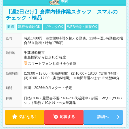
未読
【週2日だけ】倉庫内軽作業スタッフ スマホの
チェック・検品
派遣
職種未経験OK
ブランクOK
WEB登録・面接OK
時給1400円 ※実働8時間を超える勤務、22時～翌5時勤務の場
給与
合25％割増：時給1750円
千葉県船橋市
勤務地
南船橋駅から徒歩10分程度
スマートフォンを取り扱う倉庫
(1)9:00～18:00（実働8時間） (2)10:00～18:00（実働7時間）
勤務時間
(3)10:00～17:00（実働6時間） ※時間帯選べます ※休憩60分
長期 2026年9月スタート予定
期間
日払いOK
/
履歴書不要
/
40～50代活躍中
/
副業・WワークOK
/
特徴
シフト勤務
/
10名以上の大量募集
気になる！
応募する
詳細へ