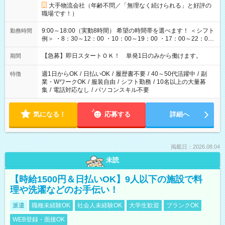
大手物流会社（年齢不問／「無理なく続けられる」と好評の
職場です！）
9:00～18:00（実動8時間） 希望の時間帯を選べます！ ＜シフト
勤務時間
例＞ ・8：30～12：00 ・10：00～19：00 ・17：00～22：00
・13：00～22：00 ・22：00～翌6：00 など
【急募】即日スタートＯＫ！ 単発1日のみから働けます。
期間
週1日からOK
/
日払いOK
/
履歴書不要
/
40～50代活躍中
/
副
特徴
業・WワークOK
/
服装自由
/
シフト勤務
/
10名以上の大量募
集
/
電話対応なし
/
パソコンスキル不要
気になる！
応募する
詳細へ
掲載日：2026.08.04
未読
【時給1500円＆日払いOK】9人以下の施設で料
理や洗濯などのお手伝い！
派遣
職種未経験OK
社会人未経験OK
大学生歓迎
ブランクOK
WEB登録・面接OK