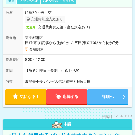
派遣
ブランクOK
WEB登録・面接OK
時給2400円＋交
給与
交通費別途支給あり
交通費実費支給（当社規定あり）
交通費
東京都港区
勤務地
田町(東京都)駅から徒歩4分
/
三田(東京都)駅から徒歩7分
金融関連
8:30～12:30
勤務時間
【急募】即日～長期 ※8月～OK！
期間
履歴書不要
/
40～50代活躍中
/
服装自由
特徴
気になる！
応募する
詳細へ
掲載日：2026.08.03
未読