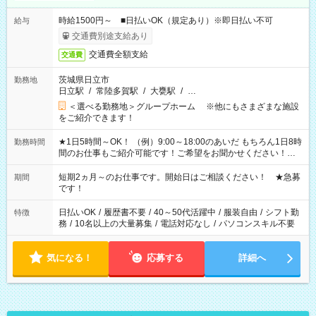
時給1500円～ ■日払いOK（規定あり）※即日払い不可
給与
交通費別途支給あり
交通費全額支給
交通費
茨城県日立市
勤務地
日立駅
/
常陸多賀駅
/
大甕駅
/
…
＜選べる勤務地＞グループホーム ※他にもさまざまな施設
をご紹介できます！
★1日5時間～OK！ （例）9:00～18:00のあいだ もちろん1日8時
勤務時間
間のお仕事もご紹介可能です！ご希望をお聞かせください！★
家庭の都合でお休みが必要な場合も遠慮なくご相談ください。
※週最低15時間以上の勤務が必要です
短期2ヵ月～のお仕事です。開始日はご相談ください！ ★急募
期間
です！
日払いOK
/
履歴書不要
/
40～50代活躍中
/
服装自由
/
シフト勤
特徴
務
/
10名以上の大量募集
/
電話対応なし
/
パソコンスキル不要
気になる！
応募する
詳細へ