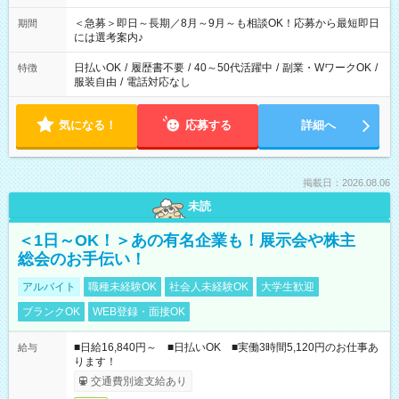
ば前職が、 在宅/財団法人/事務/コールセンター/受付/販売/カフェ
スタッフ スイーツ販売/ホテルフロント/化粧品販売/など 様々な
＜急募＞即日～長期／8月～9月～も相談OK！応募から最短即日
期間
業界から入社して活躍されています♪
には選考案内♪
日払いOK
/
履歴書不要
/
40～50代活躍中
/
副業・WワークOK
/
特徴
服装自由
/
電話対応なし
気になる！
応募する
詳細へ
掲載日：2026.08.06
未読
＜1日～OK！＞あの有名企業も！展示会や株主
総会のお手伝い！
アルバイト
職種未経験OK
社会人未経験OK
大学生歓迎
ブランクOK
WEB登録・面接OK
■日給16,840円～ ■日払いOK ■実働3時間5,120円のお仕事あ
給与
ります！
交通費別途支給あり