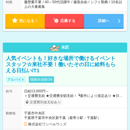
履歴書不要
/
40～50代活躍中
/
服装自由
/
シフト勤務
/
10名以
特徴
上の大量募集
気になる！
応募する
詳細へ
未読
人気イベントも！好きな場所で働けるイベント
スタッフ☆来社不要！働いたその日に給料もら
える日払い/T1
アルバイト
職種未経験OK
日給13,000円～
給与
＋交通費支給 ★交通費全額支給！ ┗案件により規定あり ★日払
いOK！（規定あり） ┗働いたその日に現金GET♪ お仕事後はコ
交通費別途支給あり
ンビニATMから 日払い分を引き落とせます！ 【試用期間】試
用期間なし
千葉市中央区
勤務地
千葉県千葉市中央区新千葉（最寄り駅：千葉駅）
株式会社ワンベルウッズ