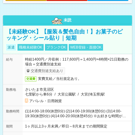
未読
【未経験OK】【服装＆髪色自由！】お菓子のピ
ッキング・シール貼り｜短期
派遣
職種未経験OK
ブランクOK
WEB登録・面接OK
時給1400円／月収例：117,600円＝1,400円×4時間×21日勤務の
給与
場合＋交通費別途支給
交通費別途支給あり
実費支給／当社規定あり。
交通費
さいたま市見沼区
勤務地
七里駅から車6分
/
大宮公園駅
/
大宮(埼玉県)駅
アパレル・日用雑貨
(1)14:00-18:00(休憩0分) (2)14:00-19:00(休憩0分) (3)14:00-
勤務時間
19:30(休憩0分) (4)14:00-20:00(休憩45分) ※お好きな時間が選べ
ます
1ヶ月以上3ヶ月未満／即日～8月末までの期間限定
期間