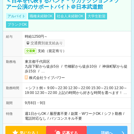
＜日本を代表するバンド＊サカナクション＞ツ
アー公演のサポートバイト＠日本武道館
アルバイト
職種未経験OK
社会人未経験OK
大学生歓迎
ブランクOK
時給1250円～
給与
交通費別途支給あり
支給（規定有り）
交通費
東京都千代田区
勤務地
九段下駅から徒歩5分
/
竹橋駅から徒歩10分
/
神保町駅から徒
歩15分
/
…
株式会社ライブパワー
＜シフト例＞ 9:00～22:30 12:30～22:00 15:30～21:00 12:30～
勤務時間
19:00 12:30～22:00 上記の時間から好きな時間を選べます！ ※
時間は変更となる可能性があります
9月8日・9日
期間
週1日からOK
/
履歴書不要
/
副業・WワークOK
/
シフト勤務
/
特徴
電話対応なし
/
パソコンスキル不要
気になる！
応募する
詳細へ