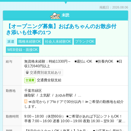
掲載日：2026.08.06
未読
【オープニング募集】おばあちゃんのお散歩付
き添いも仕事の1つ
派遣
職種未経験OK
社会人未経験OK
ブランクOK
WEB登録・面接OK
無資格未経験：時給1330円～ ■週払いOK ■扶養内OK ■日
給与
収1万640円以上
交通費別途支給あり
交通費全額支給
交通費
千葉市緑区
勤務地
鎌取駅
/
土気駅
/
おゆみ野駅
/
…
≪自宅からドアtoドアで30分以内！≫ご希望の勤務地を紹介
します。
9:00～18:00（休憩60分） ■ご希望があれば下記シフトもOK！
勤務時間
早番 7:00～16:00 遅番 10:00～19:00 夜勤 16:30～翌9:30 「家族
と休みを合わせたい」 「余裕を持って夕飯の準備がしたい」
「できれば残業はしたくない」 など、ご希望を教えてください