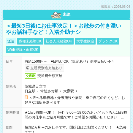
掲載日：2026.08.04
未読
＜最短3日後にお仕事決定！＞お散歩の付き添い
やお話相手など！入浴介助ナシ
派遣
職種未経験OK
社会人未経験OK
大学生歓迎
ブランクOK
WEB登録・面接OK
時給1500円～ ■日払いOK（規定あり）※即日払い不可
給与
交通費別途支給あり
交通費全額支給
交通費
茨城県日立市
勤務地
日立駅
/
常陸多賀駅
/
大甕駅
/
…
＜選べる勤務地＞介護施設や病院 ※ご自宅の近くなど、お
好きな場所を選べます！
★1日5時間～OK！ （例）9:00～18:00のあいだ もちろん1日8時
勤務時間
間のお仕事もご紹介可能です！ご希望をお聞かせください！★
家庭の都合でお休みが必要な場合も遠慮なくご相談ください。
※週最低15時間以上の勤務が必要です
短期2ヵ月～のお仕事です。開始日はご相談ください！ ★急募
期間
です！