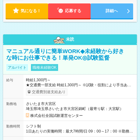
気になる！
応募する
詳細へ
未読
マニュアル通りに簡単WORK◆未経験から好き
な時にお仕事できる！単発OK◎試験監督
アルバイト
職種未経験OK
時給1,300円～
給与
★交通費一部支給 時給1,300円～ ※試験・役割により手当あり
※勤務回数により昇給あり 【即給（前払い）オプションあ
交通費別途支給あり
り！】 希望される場合、勤務から1週間ほどで給与の一部を受け
取れます。 ※手数料418円がかかります。 【過去試験日の収入
さいたま市大宮区
勤務地
例】 ・河合塾模擬試験 8:30～17:30（休憩1時間） 時給1,300円
埼玉県埼玉県さいたま市大宮区錦町（最寄り駅：大宮駅）
×8時間＝日収10,400円＋交通費 ※当日の役割により時給＋100
円の場合あり ・国家試験 7:00～13:30（休憩なし） 時給1,300
株式会社全国試験運営センター
円（役割手当＋100円）×6時間＝日収8,400円＋交通費 【試用期
間】試用期間なし
シフト制
勤務時間
1日あたりの実働時間：最大7時間/日 09：00～17：00 ※勤務時
間は 試験により異なります。