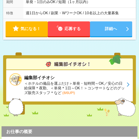
単発・1日のみOK / 短期（1ヶ月以内）
期間
週1日からOK / 副業・WワークOK / 10名以上の大量募集
特徴
気になる！
応募する
詳細へ
編集部イチオシ
＜ホテルの備品を運ぶだけ＞単発・短時間～OK／安心の日
給保障＊夜勤、＜単発＊1日～OK！＞コンサートなどのグッ
ズ販売スタッフ＊など
(8/6UP!)
お仕事の概要