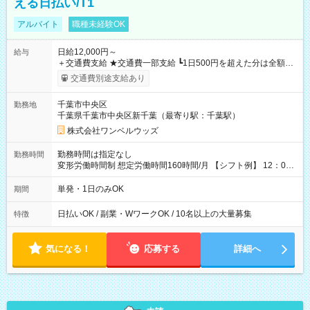
える日払い/T1
アルバイト
職種未経験OK
日給12,000円～
給与
＋交通費支給 ★交通費一部支給 ┗1日500円を超えた分は全額支
給！ ※往復500円以内の方は自己負担となります ★日払いOK！
交通費別途支給あり
（規定あり） ┗働いたその日に現金GET♪ お仕事後はコンビニ
ATMから 日払い分を引き落とせます！ 【試用期間】試用期間
千葉市中央区
勤務地
なし
千葉県千葉市中央区新千葉（最寄り駅：千葉駅）
株式会社ワンベルウッズ
勤務時間は指定なし
勤務時間
変形労働時間制 想定労働時間160時間/月 【シフト例】 12：00
～22：00
単発・1日のみOK
期間
日払いOK / 副業・WワークOK / 10名以上の大量募集
特徴
気になる！
応募する
詳細へ