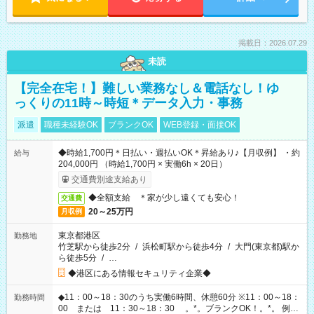
掲載日：2026.07.29
未読
【完全在宅！】難しい業務なし＆電話なし！ゆ
っくりの11時～時短＊データ入力・事務
派遣
職種未経験OK
ブランクOK
WEB登録・面接OK
◆時給1,700円＊日払い・週払いOK＊昇給あり♪【月収例】 ・約
給与
204,000円 （時給1,700円 × 実働6h × 20日）
交通費別途支給あり
◆全額支給 ＊家が少し遠くても安心！
交通費
20～25万円
月収例
東京都港区
勤務地
竹芝駅から徒歩2分
/
浜松町駅から徒歩4分
/
大門(東京都)駅か
ら徒歩5分
/
…
◆港区にある情報セキュリティ企業◆
◆11：00～18：30のうち実働6時間、休憩60分 ※11：00～18：
勤務時間
00 または 11：30～18：30 。*。ブランクOK！。*。 例え