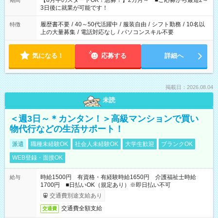
【8月中のスタートOK！急募！】2カ月～ ■ご応募から最短2～
期間
ね。 ※Wワーク希望の方へ 今ご覧のお仕事で希望する勤務時間
3日後に就業が可能です！
と、もう1つのお仕事の勤務時間。 合計で週40時間を超える場
合は応募できません。
履歴書不要
/
40～50代活躍中
/
服装自由
/
シフト勤務
/
10名以
特徴
上の大量募集
/
電話対応なし
/
パソコンスキル不要
気になる！
応募する
詳細へ
掲載日：2026.08.04
未読
＜週3日～＊カンタン！＞高級マンションで買い
物代行などの生活サポート！
派遣
職種未経験OK
社会人未経験OK
大学生歓迎
ブランクOK
WEB登録・面接OK
時給1500円 有資格・有経験時給1650円 介護福祉士時給
給与
1700円 ■日払いOK（規定あり）※即日払い不可
交通費別途支給あり
交通費全額支給
交通費