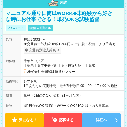
未読
マニュアル通りに簡単WORK◆未経験から好き
な時にお仕事できる！単発OK◎試験監督
アルバイト
職種未経験OK
時給1,300円～
給与
★交通費一部支給 時給1,300円～ ※試験・役割により手当あり
※勤務回数により昇給あり 【即給（前払い）オプションあ
交通費別途支給あり
り！】 希望される場合、勤務から1週間ほどで給与の一部を受け
取れます。 ※手数料418円がかかります。 【過去試験日の収入
千葉市中央区
勤務地
例】 ・河合塾模擬試験 8:30～17:30（休憩1時間） 時給1,300円
千葉県千葉市中央区新千葉（最寄り駅：千葉駅）
×8時間＝日収10,400円＋交通費 ※当日の役割により時給＋100
円の場合あり ・国家試験 7:00～13:30（休憩なし） 時給1,300
株式会社全国試験運営センター
円（役割手当＋100円）×6時間＝日収8,400円＋交通費 【試用期
間】試用期間なし
シフト制
勤務時間
1日あたりの実働時間：最大7時間/日 09：00～17：00 ※勤務時
間は 試験により異なります。
単発・1日のみOK / 短期（1ヶ月以内）
期間
週1日からOK / 副業・WワークOK / 10名以上の大量募集
特徴
気になる！
応募する
詳細へ