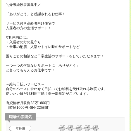
＼介護経験者募集中／
「ありがとう」と感謝されるお仕事！
サービス付き高齢者向け住宅で
入居者の方の生活サポート！
▽具体的には…
・入居者の方の見守り
・食事の配膳、入浴やトイレ時のサポートなど
困りごとの相談など日常生活のサポートをしていただきます！
一つ一つの何気ないサポートに「ありがとう」
と言ってもらえるお仕事です！
～給与日払いサービス～
自分のペースに合わせて日払いでお給料を受け取れる制度です。
使いたい日だけ利用可能！※一部規定がございます。
有資格者月収例28万1600円
（時給1600円×8H×22日間）
職場の雰囲気
年齢層