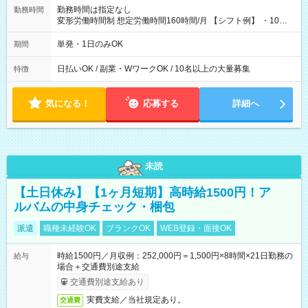
勤務時間は指定なし
勤務時間
変形労働時間制 想定労働時間160時間/月 【シフト例】 ・10：
00～20：00
単発・1日のみOK
期間
日払いOK / 副業・WワークOK / 10名以上の大量募集
特徴
気になる！
応募する
詳細へ
未読
【土日休み】【1ヶ月短期】高時給1500円！ア
ルバムの中身チェック・梱包
派遣
職種未経験OK
ブランクOK
WEB登録・面接OK
時給1500円／月収例：252,000円＝1,500円×8時間×21日勤務の
給与
場合＋交通費別途支給
交通費別途支給あり
実費支給／当社規定あり。
交通費