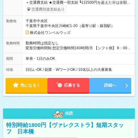
＋交通費支給 ★交通費一部支給 ┗1日500円を超えた分は全額支
給！ ※往復500円以内の方は自己負担となります ★日払いOK！
交通費別途支給あり
（規定あり） ┗働いたその日に現金GET♪ お仕事後はコンビニ
ATMから 日払い分を引き落とせます！ 【試用期間】試用期間
千葉市中央区
勤務地
なし
千葉県千葉市中央区川崎町1-20（最寄り駅：蘇我駅）
株式会社ワンベルウッズ
勤務時間は指定なし
勤務時間
変形労働時間制 想定労働時間160時間/月 【シフト例】 8：00～
17：00 9：00～19：00 10：00～20：00 10：30～19：30
単発・1日のみOK
期間
日払いOK / 副業・WワークOK / 10名以上の大量募集
特徴
気になる！
応募する
詳細へ
未読
特別時給1800円【ヴァレクストラ】短期スタッ
フ 日本橋