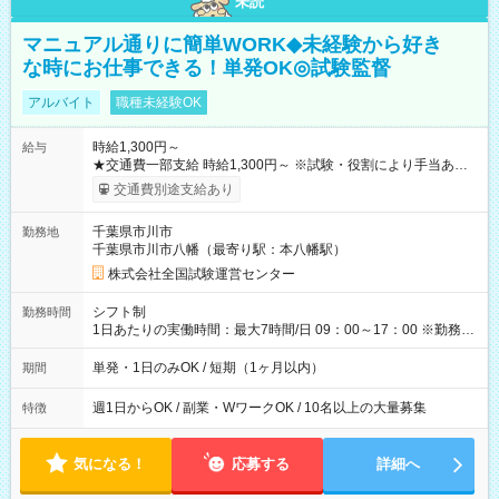
未読
マニュアル通りに簡単WORK◆未経験から好き
な時にお仕事できる！単発OK◎試験監督
アルバイト
職種未経験OK
時給1,300円～
給与
★交通費一部支給 時給1,300円～ ※試験・役割により手当あり
※勤務回数により昇給あり 【即給（前払い）オプションあ
交通費別途支給あり
り！】 希望される場合、勤務から1週間ほどで給与の一部を受け
取れます。 ※手数料418円がかかります。 【過去試験日の収入
千葉県市川市
勤務地
例】 ・河合塾模擬試験 8:30～17:30（休憩1時間） 時給1,300円
千葉県市川市八幡（最寄り駅：本八幡駅）
×8時間＝日収10,400円＋交通費 ※当日の役割により時給＋100
円の場合あり ・国家試験 7:00～13:30（休憩なし） 時給1,300
株式会社全国試験運営センター
円（役割手当＋100円）×6時間＝日収8,400円＋交通費 【試用期
間】試用期間なし
シフト制
勤務時間
1日あたりの実働時間：最大7時間/日 09：00～17：00 ※勤務時
間は 試験により異なります。
単発・1日のみOK / 短期（1ヶ月以内）
期間
週1日からOK / 副業・WワークOK / 10名以上の大量募集
特徴
気になる！
応募する
詳細へ