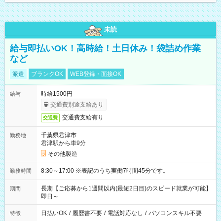
未読
給与即払いOK！高時給！土日休み！袋詰め作業
など
派遣
ブランクOK
WEB登録・面接OK
時給1500円
給与
交通費別途支給あり
交通費支給有り
交通費
千葉県君津市
勤務地
君津駅から車9分
その他製造
8:30～17:00 ※表記のうち実働7時間45分です。
勤務時間
長期【ご応募から1週間以内(最短2日目)のスピード就業が可能】
期間
即日～
日払いOK
/
履歴書不要
/
電話対応なし
/
パソコンスキル不要
特徴