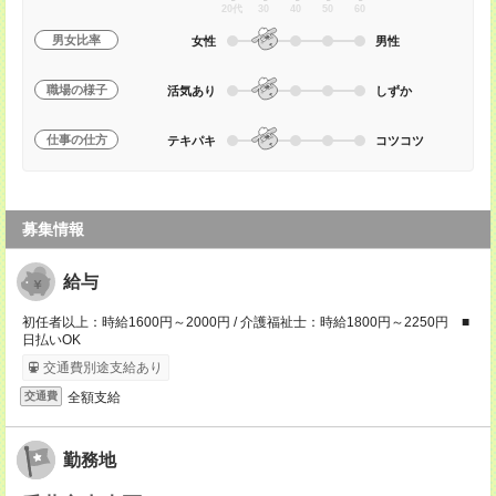
20代
30
40
50
60
男女比率
女性
男性
職場の様子
活気あり
しずか
仕事の仕方
テキパキ
コツコツ
募集情報
給与
初任者以上：時給1600円～2000円 / 介護福祉士：時給1800円～2250円 ■
日払いOK
交通費別途支給あり
全額支給
交通費
勤務地