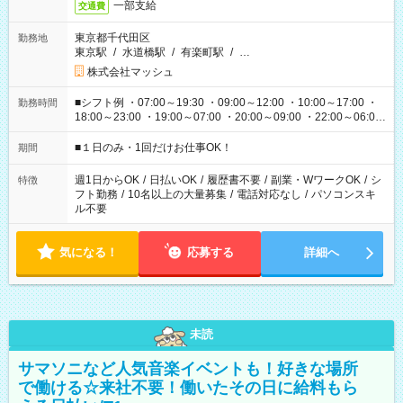
一部支給
交通費
東京都千代田区
勤務地
東京駅
/
水道橋駅
/
有楽町駅
/
…
株式会社マッシュ
■シフト例 ・07:00～19:30 ・09:00～12:00 ・10:00～17:00 ・
勤務時間
18:00～23:00 ・19:00～07:00 ・20:00～09:00 ・22:00～06:00
etc ★最短で3時間で5,120円のお仕事から 15時間で2万円近く稼
げるお仕事も！ ご希望のお時間に合わせてご紹介！ ※シフトは
■１日のみ・1回だけお仕事OK！
期間
現場によって異なります。 ※勿論、休憩時間はあるのでご安心
ください！
週1日からOK
/
日払いOK
/
履歴書不要
/
副業・WワークOK
/
シ
特徴
フト勤務
/
10名以上の大量募集
/
電話対応なし
/
パソコンスキ
ル不要
気になる！
応募する
詳細へ
未読
サマソニなど人気音楽イベントも！好きな場所
で働ける☆来社不要！働いたその日に給料もら