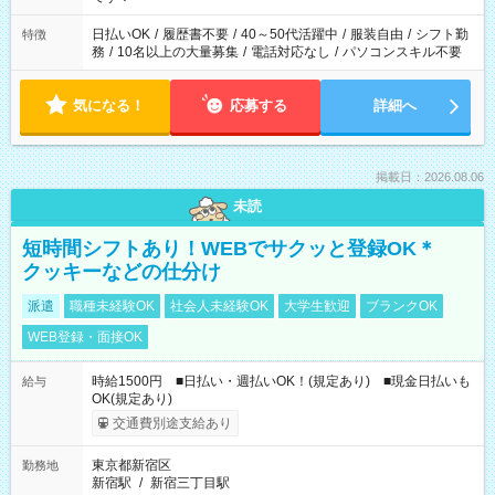
日払いOK
/
履歴書不要
/
40～50代活躍中
/
服装自由
/
シフト勤
特徴
務
/
10名以上の大量募集
/
電話対応なし
/
パソコンスキル不要
気になる！
応募する
詳細へ
掲載日：2026.08.06
未読
短時間シフトあり！WEBでサクッと登録OK＊
クッキーなどの仕分け
派遣
職種未経験OK
社会人未経験OK
大学生歓迎
ブランクOK
WEB登録・面接OK
時給1500円 ■日払い・週払いOK！(規定あり) ■現金日払いも
給与
OK(規定あり)
交通費別途支給あり
東京都新宿区
勤務地
新宿駅
/
新宿三丁目駅