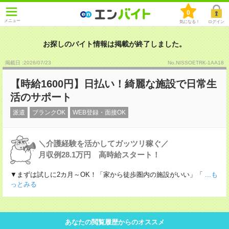
0
メニュー
気になる！
ログイン
お探しのバイト情報は掲載が終了しました。
掲載日 :2026
/
07
/
23
No.NISSOETRK-1AA18
【時給1600円】日払い！綺麗な施設で日常生
活のサポート
派遣
ブランクOK
WEB登録・面接OK
＼介護経験を活かしてガッツリ稼ぐ／
月収例28.1万円 高時給スタート！
▼まずは試しに2カ月～OK！「家から徒歩圏内の施設がいい」「
...も
っとみる
あなたの閲覧履歴からのオススメ