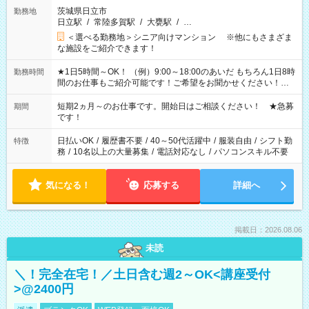
茨城県日立市
勤務地
日立駅
/
常陸多賀駅
/
大甕駅
/
…
＜選べる勤務地＞シニア向けマンション ※他にもさまざま
な施設をご紹介できます！
★1日5時間～OK！ （例）9:00～18:00のあいだ もちろん1日8時
勤務時間
間のお仕事もご紹介可能です！ご希望をお聞かせください！★
家庭の都合でお休みが必要な場合も遠慮なくご相談ください。
※週最低15時間以上の勤務が必要です
短期2ヵ月～のお仕事です。開始日はご相談ください！ ★急募
期間
です！
日払いOK
/
履歴書不要
/
40～50代活躍中
/
服装自由
/
シフト勤
特徴
務
/
10名以上の大量募集
/
電話対応なし
/
パソコンスキル不要
気になる！
応募する
詳細へ
掲載日：2026.08.06
未読
＼！完全在宅！／土日含む週2～OK<講座受付
>@2400円