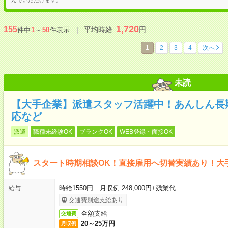
1,720
155
平均時給:
円
件中
1
～
50
件表示
1
2
3
4
次へ
未読
【大手企業】派遣スタッフ活躍中！あんしん長
応など
派遣
職種未経験OK
ブランクOK
WEB登録・面接OK
スタート時期相談OK！直接雇用へ切替実績あり！大
時給1550円 月収例 248,000円+残業代
給与
交通費別途支給あり
全額支給
交通費
20～25万円
月収例