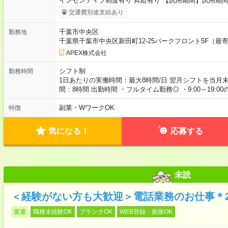
インセンティブ制度有り 昇給有り 【試用期間】試用期間
交通費別途支給あり
千葉市中央区
勤務地
千葉県千葉市中央区新田町12-25パークフロント5F（最
APEX株式会社
シフト制
勤務時間
1日あたりの実働時間：最大8時間/日 翌月シフトを当月
間：8時間 出勤時間 ・フルタイム勤務◎ ・9:00～19:0
副業・WワークOK
特徴
気になる！
応募する
未読
＜経験がない方も大歓迎＞電話業務のお仕事＊2
派遣
職種未経験OK
ブランクOK
WEB登録・面接OK