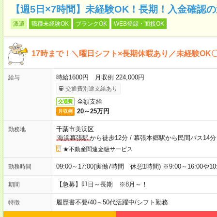
【週5日×7時間】未経験OK！長期！入金確認
派遣
職種未経験OK
ブランクOK
WEB登録・面接OK
17時まで！＼曜日シフト×長期休暇あり／未経験OK
時給1600円 月収例 224,000円
給与
交通費別途支給あり
全額支給
交通費
20～25万円
月収例
千葉市美浜区
勤務地
海浜幕張駅
から徒歩12分
/
幕張本郷駅から民間バス14分
★不動産関連金融サービス
09:00～17:00(実働7時間 休憩1時間) ※9:00～16:00や
勤務時間
【急募】即日～長期 ※8月～！
期間
履歴書不要
/
40～50代活躍中
/
シフト勤務
特徴