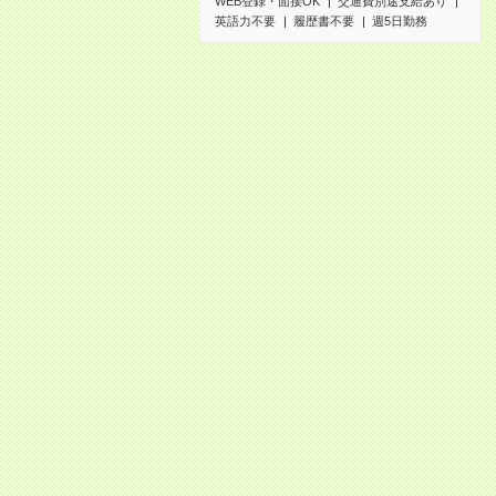
WEB登録・面接OK
交通費別途支給あり
英語力不要
履歴書不要
週5日勤務