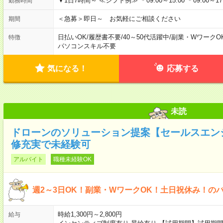
▼1日7時間～ ≪シフト例≫ ＊09:00～15:00 ＊09:00～17:0
勤務時間
＜急募＞即日～ お気軽にご相談ください
期間
日払いOK
/
履歴書不要
/
40～50代活躍中
/
副業・WワークO
特徴
パソコンスキル不要
気になる！
応募する
未読
ドローンのソリューション提案【セールスエン
修充実で未経験可
アルバイト
職種未経験OK
週2～3日OK！副業・WワークOK！土日祝休み！の
時給1,300円～2,800円
給与