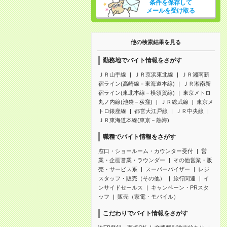
条件を保存して
メールを受け取る
他の検索結果を見る
勤務地でバイト情報をさがす
ＪＲ山手線
ＪＲ京浜東北線
ＪＲ湘南新
宿ライン(高崎線－東海道本線)
ＪＲ湘南新
宿ライン(東北本線－横須賀線)
東京メトロ
丸ノ内線(池袋－荻窪)
ＪＲ総武線
東京メ
トロ銀座線
都営大江戸線
ＪＲ中央線
ＪＲ東海道本線(東京－熱海)
職種でバイト情報をさがす
窓口・ショールーム・カウンター受付
営
業・企画営業・ラウンダー
その他営業・販
売・サービス系
スーパーバイザー
レジ
スタッフ・販売（その他）
旅行関連
イ
ンサイドセールス
キャンペーン・PRスタ
ッフ
販売（家電・モバイル）
こだわりでバイト情報をさがす