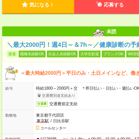
気になる！
応募する
未読
＼最大2000円！週4日～＆7h～／健康診断の
派遣
職種未経験OK
社会人未経験OK
大学生歓迎
ブランクOK
WEB
＜最大時給2000円＞平日のみ・土日メインなど、働
時給1800～2000円＋交 ＊即日払い・日払い・週払い
給与
交通費別途支給あり
交通費規定支給
交通費
東京都千代田区
勤務地
東京駅
/
日比谷駅
コールセンター