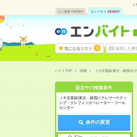
Ｊ
エン派遣
71570
件
エン バイト
82182
件
0
気になるリスト
保存した希
バイトTOP
関東
ＪＲ京葉線(東京－蘇我)
設定中の検索条件
ＪＲ京葉線(東京－蘇我) / テレマーケティ
ング・テレフォンオペレーター・コール
センター
条件の変更