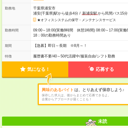
千葉県浦安市
勤務地
浦安(千葉県)駅から徒歩4分
/
新浦安駅
から民間バス15分
★オフィスシステムの保守・メンテナンスサービス
09:00～18:00(実働8時間 休憩1時間) 08:00～17:00(実
勤務時間
18：00の勤務時間あり
【急募】即日～長期 ※8月～！
期間
履歴書不要
/
40～50代活躍中
/
服装自由
/
シフト勤務
特徴
気になる！
応募する
興味のあるバイト
は、とりあえず保存しよう♪
保存した求人は、後からまとめて応募できるよ。
企業からアプローチが届くことも！
未読