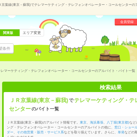
Ｒ京葉線(東京－蘇我)でテレマーケティング・テレフォンオペレーター・コールセンターの
会員登録
エリア変更
関東版
望条件
のテレマーケティング・テレフォンオペレーター・コールセンターのアルバイト・バイト一覧
検索結果
ＪＲ京葉線(東京－蘇我)
テレマーケティング・テ
で
センター
のバイト一覧
ＪＲ京葉線(東京－蘇我)のアルバイト情報です。
東京
、
海浜幕張
、
八丁堀(東京都)
など
ング・テレフォンオペレーター・コールセンターのアルバイトの他に、
窓口・ショー
ダー
、
その他営業・販売・サービス系
などを取り揃えています。さらに、
単発
などの
んでいただけます。