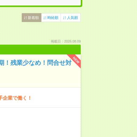
新着順
時給順
人気順
掲載日：2026.08.09
NEW
期！残業少なめ！問合せ対
手企業で働く！