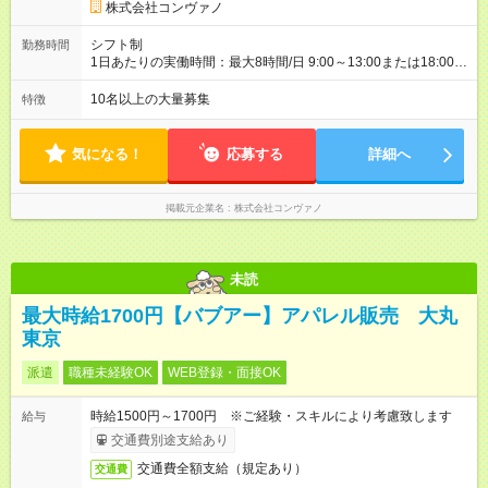
手線「有楽町駅」）
株式会社コンヴァノ
シフト制
勤務時間
1日あたりの実働時間：最大8時間/日 9:00～13:00または18:00～
21:00 ※商業施設内店舗は施設の営業時間に準じます。 週2～相
談可 有給休暇あり(規定あり)
10名以上の大量募集
特徴
気になる！
応募する
詳細へ
掲載元企業名
株式会社コンヴァノ
未読
最大時給1700円【バブアー】アパレル販売 大丸
東京
派遣
職種未経験OK
WEB登録・面接OK
時給1500円～1700円 ※ご経験・スキルにより考慮致します
給与
交通費別途支給あり
交通費全額支給（規定あり）
交通費