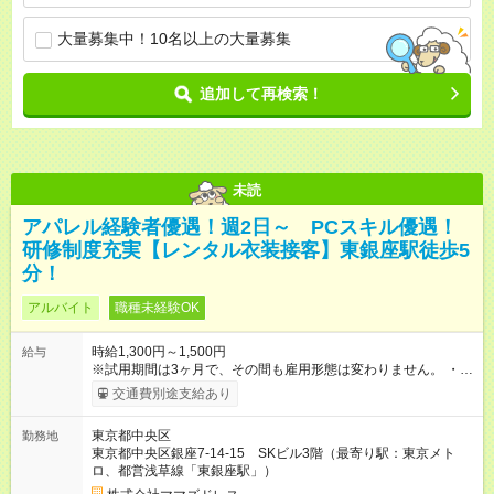
大量募集中！10名以上の大量募集
追加して再検索！
未読
アパレル経験者優遇！週2日～ PCスキル優遇！
研修制度充実【レンタル衣装接客】東銀座駅徒歩5
分！
アルバイト
職種未経験OK
時給1,300円～1,500円
給与
※試用期間は3ヶ月で、その間も雇用形態は変わりません。 ・試
用期間後、面談の上正社員登用への道も開きます。 ・交通費支
交通費別途支給あり
給（上限15,000円/月） 【試用期間】試用期間あり 試用期間の長
さ：3ヶ月 ※ 雇用形態と給与に、本採用時と異なる部分がありま
東京都中央区
勤務地
す。 雇用形態：本採用時と同じです。 給与：時給 1,226円以上
東京都中央区銀座7-14-15 SKビル3階（最寄り駅：東京メト
試用期間後、1,300円～スタートとなります。 経験・スキル等、
ロ、都営浅草線「東銀座駅」）
考慮いたします。 試用期間中は、健康保険など、福利厚生の一
部が制限される可能性があります。