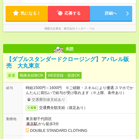
代制 他社員も在籍してますので月のお休みをしっかり取ること
ができます。
気になる！
応募する
詳細へ
掲載元企業名
株式会社インター・ベル
未読
【ダブルスタンダードクロージング】アパレル販
売 大丸東京
派遣
職種未経験OK
WEB登録・面接OK
時給1500円～1600円 ※ご経験・スキルにより優遇 スマホでか
給与
んたんに前払いで給与が受け取れます（※上限、条件あり）
交通費別途支給あり
交通費全額支給（規定あり）
交通費
東京都千代田区
勤務地
東京駅
から徒歩3分
DOUBLE STANDARD CLOTHING