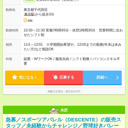
東京都千代田区
勤務地
東京駅
から徒歩3分
ete
10:30～21:30 実働7時間45分・休憩1時間30分 営業時間に合わ
勤務時間
せたシフト制
11/1～12/31 ※早期開始希望や、12/28までの勤務(年末は休み
期間
たい方)など相談OK
副業・WワークOK
/
服装自由
/
シフト勤務
/
パソコンスキル不
特徴
要
気になる！
応募する
詳細へ
掲載元企業名
株式会社iDA
未読
急募／スポーツアパレル（DESCENTE）の販売ス
タッフ／未経験からチャレンジ／野球好きバレー