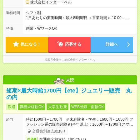
株式会社インター・ベル
シフト制
勤務時間
1日あたりの実働時間：最大8時間/日 ＜営業時間＞ 10:00～
20:00 ＜勤務時間＞ 9:30～20:30(実働8h・休憩1hのシフト制) 週
休2日制、月9日休み、残業はほぼありません 早番・遅番の2交
副業・WワークOK
特徴
代制 他社員も在籍してますので月のお休みをしっかり取ること
ができます。
気になる！
応募する
詳細へ
掲載元企業名
株式会社インター・ベル
未読
短期×最大時給1700円【ete】ジュエリー販売 丸
の内
派遣
職種未経験OK
大学生歓迎
WEB登録・面接OK
時給1600円～1700円 ※未経験者・学生：1600円～1650円 フ
給与
ァッション系の販売経験者(半年以上)：1650円～1700円 スマホ
で簡単！給料前払いサービスあり
交通費別途支給あり
交通費全額支給（規定あり）
交通費