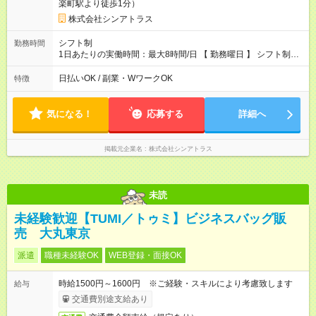
楽町駅より徒歩1分）
株式会社シンアトラス
シフト制
勤務時間
1日あたりの実働時間：最大8時間/日 【 勤務曜日 】 シフト制
土日祝含む週5日勤務 ※希望休み出せます。 【勤務時間】 9：30
～21：30 の間でシフト制（実働8ｈ＋休憩1h） シフト例（9時
日払いOK / 副業・WワークOK
特徴
半-18時半・11時-20時・12時半-21時半） ※残業はほとんどあり
ません
気になる！
応募する
詳細へ
掲載元企業名
株式会社シンアトラス
未読
未経験歓迎【TUMI／トゥミ】ビジネスバッグ販
売 大丸東京
派遣
職種未経験OK
WEB登録・面接OK
時給1500円～1600円 ※ご経験・スキルにより考慮致します
給与
交通費別途支給あり