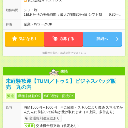
株式会社ママズドレス
シフト制
勤務時間
1日あたりの実働時間：最大7時間30分/日 シフト制 9:30～
18:00（休憩1時間）の間で考慮。 ・PCの基本操作は必須 ・週
２～3以上出勤可能な方優遇。 ・土日出勤可能な方優遇。 シフ
副業・WワークOK
特徴
ト例 *他応相談
気になる！
応募する
詳細へ
掲載元企業名
株式会社ママズドレス
未読
未経験歓迎【TUMI／トゥミ】ビジネスバッグ販
売 丸の内
派遣
職種未経験OK
WEB登録・面接OK
時給1500円～1600円 ※ご経験・スキルにより優遇 スマホでか
給与
んたんに前払いで給与が受け取れます（※上限、条件あり）
交通費別途支給あり
交通費全額支給（規定あり）
交通費