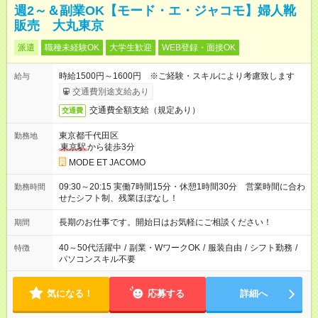
週2～＆副業OK【モード・エ・ジャコモ】婦人靴
販売 大丸東京
派遣
職種未経験OK
大学生歓迎
WEB登録・面接OK
時給1500円～1600円 ※ご経験・スキルにより考慮致します
給与
交通費別途支給あり
交通費全額支給（規定あり）
交通費
東京都千代田区
勤務地
東京駅
から徒歩3分
MODE ET JACOMO
09:30～20:15 実働7時間15分・休憩1時間30分 営業時間に合わ
勤務時間
せたシフト制、残業ほぼなし！
長期のお仕事です。開始日はお気軽にご相談ください！
期間
40～50代活躍中
/
副業・WワークOK
/
服装自由
/
シフト勤務
/
特徴
パソコンスキル不要
気になる！
応募する
詳細へ