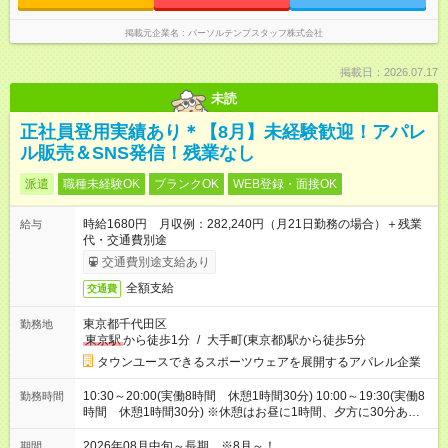
掲載元企業名
パーソルテンプスタッフ株式会社
掲載日：2026.07.17
未読
正社員登用実績あり＊【8月】未経験歓迎！アパレ
ル販売＆SNS発信！残業なし
派遣
職種未経験OK
ブランクOK
WEB登録・面接OK
時給1680円 月収例：282,240円（月21日勤務の場合）＋残業
給与
代・交通費別途
交通費別途支給あり
全額支給
交通費
東京都千代田区
勤務地
東京駅
から徒歩1分
/
大手町(東京都)駅から徒歩5分
タウンユースできるスポーツウェアを展開するアパレル企業
10:30～20:00(実働8時間 休憩1時間30分) 10:00～19:30(実働8
勤務時間
時間 休憩1時間30分) ※休憩はお昼に1時間、夕方に30分ありま
す
2026年08月中旬～長期 ※8月～！
期間