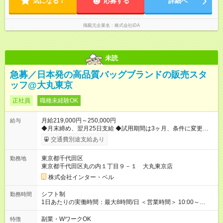
気になる！
応募する
詳細へ
掲載元企業名
株式会社iDA
未読
急募／日本発の高品質バッグブランドの販売スタ
ッフ@大丸東京
正社員
職種未経験OK
月給219,000円～250,000円
給与
◆月末締め、翌月25日支給 ◆試用期間は3ヶ月、条件に変更はあ
りません 【試用期間】試用期間あり 試用期間の長さ：3ヶ月 雇
交通費別途支給あり
用形態、給与は本採用時と同じです。
東京都千代田区
勤務地
東京都千代田区丸の内１丁目９－１ 大丸東京店
株式会社インター・ベル
シフト制
勤務時間
1日あたりの実働時間：最大8時間/日 ＜営業時間＞ 10:00～
20:00 ＜勤務時間＞ 9:30～20:30(実働8h・休憩1hのシフト制) 週
休2日制、月9日休み、残業はほぼありません 早番・遅番の2交
副業・WワークOK
特徴