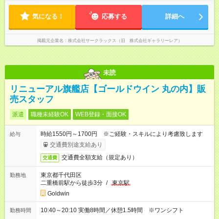
間8時間・休憩60分） ※平均⽉残業時間：10時間 ※遅番、早
番はなし ※1ヶ⽉単位の変形労働時間制 1ヶ⽉の総労働時
気になる！
間：所定労働⽇数×8時間 ◆シフトはワンシフトのみ 早番・遅番
応募する
詳細へ
はありません。ワンシフトのため、 生活リズムを整えやすいの
も働きやすさの一つです。
掲載元企業名
株式会社サークラックス（旧 株式会社ギャラリーレア）
未読
リニューアル旗艦店【ゴールドウイン 丸の内】販
売スタッフ
派遣
職種未経験OK
WEB登録・面接OK
時給1550円～1700円 ※ご経験・スキルにより考慮致します
給与
交通費別途支給あり
交通費全額支給（規定あり）
交通費
東京都千代田区
勤務地
二重橋前駅から徒歩3分
/
東京駅
Goldwin
10:40～20:10 実働8時間／休憩1.5時間 ※ワンシフト
勤務時間