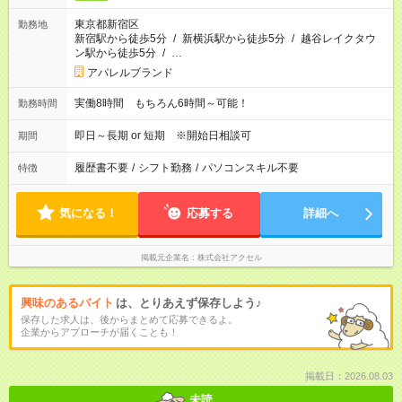
東京都新宿区
勤務地
新宿駅から徒歩5分
/
新横浜駅から徒歩5分
/
越谷レイクタウ
ン駅から徒歩5分
/
…
アパレルブランド
実働8時間 もちろん6時間～可能！
勤務時間
即日～長期 or 短期 ※開始日相談可
期間
履歴書不要
/
シフト勤務
/
パソコンスキル不要
特徴
気になる！
応募する
詳細へ
掲載元企業名
株式会社アクセル
興味のあるバイト
は、とりあえず保存しよう♪
保存した求人は、後からまとめて応募できるよ。
企業からアプローチが届くことも！
掲載日：2026.08.03
未読