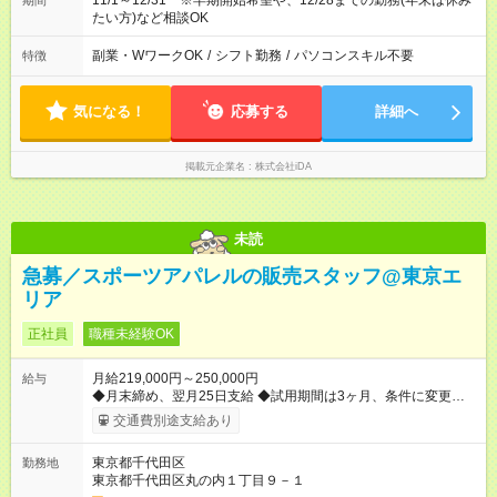
11/1～12/31 ※早期開始希望や、12/28までの勤務(年末は休み
期間
たい方)など相談OK
副業・WワークOK
/
シフト勤務
/
パソコンスキル不要
特徴
気になる！
応募する
詳細へ
掲載元企業名
株式会社iDA
未読
急募／スポーツアパレルの販売スタッフ@東京エ
リア
正社員
職種未経験OK
月給219,000円～250,000円
給与
◆月末締め、翌月25日支給 ◆試用期間は3ヶ月、条件に変更はあ
りません 【試用期間】試用期間あり 試用期間の長さ：3ヶ月 雇
交通費別途支給あり
用形態、給与は本採用時と同じです。
東京都千代田区
勤務地
東京都千代田区丸の内１丁目９－１