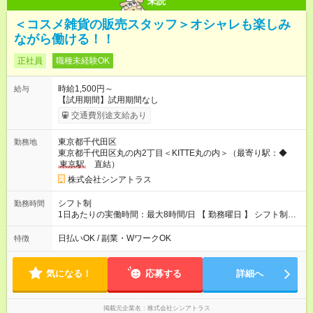
未読
＜コスメ雑貨の販売スタッフ＞オシャレも楽しみ
ながら働ける！！
正社員
職種未経験OK
時給1,500円～
給与
【試用期間】試用期間なし
交通費別途支給あり
東京都千代田区
勤務地
東京都千代田区丸の内2丁目＜KITTE丸の内＞（最寄り駅：◆
東京駅
直結）
株式会社シンアトラス
シフト制
勤務時間
1日あたりの実働時間：最大8時間/日 【 勤務曜日 】 シフト制
土日祝含む週5日勤務 ※希望休み出せます。 【勤務時間】 9：30
～21：30 の間でシフト制（実働8ｈ＋休憩1h） シフト例（9時
日払いOK / 副業・WワークOK
特徴
半-18時半・11時-20時・12時半-21時半） ※残業はほとんどあり
ません
気になる！
応募する
詳細へ
掲載元企業名
株式会社シンアトラス