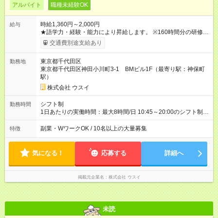
アルバイト
職種未経験OK
時給1,360円～2,000円
給与
★語学力・経験・能力により昇給します。 ※160時間分の研修期
間あり。期間中は、時給1,226円となります。 【試用期間】試用
交通費別途支給あり
期間なし
東京都千代田区
勤務地
東京都千代田区神田小川町3-1 BMビル1F（最寄り駅：神保町
駅）
株式会社 ウスイ
シフト制
勤務時間
1日あたりの実働時間：最大8時間/日 10:45～20:00のシフト制
(1h休憩) ※繁忙期と閑散期により勤務時間が異なる場合がありま
す。 ★1日4時間～OK！
副業・WワークOK / 10名以上の大量募集
特徴
気になる！
応募する
詳細へ
掲載元企業名
株式会社 ウスイ
未読