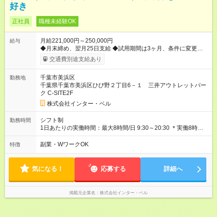
好き
正社員
職種未経験OK
月給221,000円～250,000円
給与
◆月末締め、翌月25日支給 ◆試用期間は3ヶ月、条件に変更はあ
りません 【試用期間】試用期間あり 試用期間の長さ：3ヶ月 雇
交通費別途支給あり
用形態、給与は本採用時と同じです。
千葉市美浜区
勤務地
千葉県千葉市美浜区ひび野２丁目6－１ 三井アウトレットパー
ク C-SITE2F
株式会社インター・ベル
シフト制
勤務時間
1日あたりの実働時間：最大8時間/日 9:30～20:30 ＊実働8時
間・休憩1時間 ＊営業時間｜10:00～20:00 商業施設内のため、
残業はほぼありません
副業・WワークOK
特徴
気になる！
応募する
詳細へ
掲載元企業名
株式会社インター・ベル