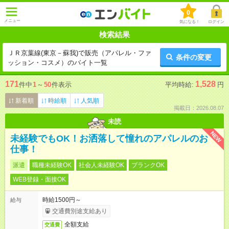
0
メニュー
気になる！
ログイン
検索結果
ＪＲ京葉線(東京－蘇我)で販売（アパレル・ファ
条件の変更
ッション・コスメ）のバイト一覧
171
1,528
件中
1
～
50
件表示
平均時給:
円
新着順
時給順
人気順
掲載日：2026.08.07
未読
NEW
未経験でもOK！お洒落して憧れのアパレルのお
仕事！
派遣
職種未経験OK
社会人未経験OK
ブランクOK
WEB登録・面接OK
時給1500円～
給与
交通費別途支給あり
全額支給
交通費