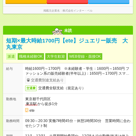
掲載元企業名
株式会社インター・ベル
未読
短期×最大時給1700円【ete】ジュエリー販売 大
丸東京
派遣
職種未経験OK
大学生歓迎
WEB登録・面接OK
時給1600円～1700円 ※未経験者・学生：1600円～1650円 フ
給与
ァッション系の販売経験者(半年以上)：1650円～1700円 スマホ
で簡単！給料前払いサービスあり
交通費別途支給あり
交通費全額支給（規定あり）
交通費
東京都千代田区
勤務地
東京駅
から徒歩1分
ete
09:30～20:30 実働7時間45分・休憩1時間30分 営業時間に合わ
勤務時間
せたシフト制