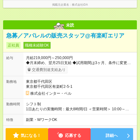
掲載元企業名
株式会社iDA
未読
急募／アパレルの販売スタッフ@有楽町エリア
正社員
職種未経験OK
月給219,000円～250,000円
給与
◆月末締め、翌月25日支給 ◆試用期間は3ヶ月、条件に変更はあ
りません 【試用期間】試用期間あり 試用期間の長さ：3ヶ月 雇
交通費別途支給あり
用形態、給与は本採用時と同じです。
東京都千代田区
勤務地
東京都千代田区有楽町2-5-1
株式会社インター・ベル
シフト制
勤務時間
1日あたりの実働時間：最大8時間/日 ＜営業時間＞ 10:00～
20:00 ＜勤務時間＞ 9:30～20:30(実働8h・休憩1hのシフト制) 週
休2日制、月9日休み、残業はほぼありません 早番・遅番の2交
副業・WワークOK
特徴
代制 他社員も在籍してますので月のお休みをしっかり取ること
ができます。
気になる！
応募する
詳細へ