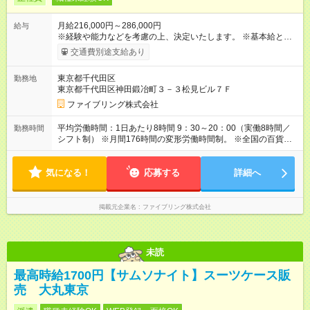
月給216,000円～286,000円
給与
※経験や能力などを考慮の上、決定いたします。 ※基本給とは別
に、出張手当・宿泊手当を支給いたします。 出張手当 3,000
交通費別途支給あり
円/1回 宿泊手当 1,000円/1泊 （宿泊を伴う出張イベント勤務
時） 【支給例】 月3回、宿泊を伴う出張イベントに勤務した場
東京都千代田区
勤務地
合 ・出張手当：9,000円 ・宿泊手当：21,000円 ⇒合計：30,000
東京都千代田区神田鍛冶町３－３松見ビル７Ｆ
円／月 基本給216,000円の場合、出張宿泊手当と合わせると月
給246,000円になります！ ※詳細は当社HPをご参照ください。
ファイブリング株式会社
https://www.fivering.jp/ 【試用期間】試用期間あり 試用期間の長
さ：6ヶ月 ※ 雇用形態と給与に、本採用時と異なる部分がありま
平均労働時間：1日あたり8時間 9：30～20：00（実働8時間／
勤務時間
す。 雇用形態：中途採用（契約社員） 給与：本採用時と同じで
シフト制） ※月間176時間の変形労働時間制。 ※全国の百貨店に
す。
より終業が19時や21時までのシフトがあります。 ※1回の催事
は概ね7日間となります。 ※全国各地の百貨店に出張しますの
気になる！
で、仕事終わりに観光やグルメ探索に出かけるなど、旅好きの
応募する
詳細へ
方にはぴったりの環境で働けます。 平均労働時間：1日あたり8
時間 9：30～20：00（実働8時間／シフト制） ※月間176時間の
変形労働時間制。 ※全国の百貨店により終業が19時や21時まで
掲載元企業名
ファイブリング株式会社
のシフトがあります。 ※1回の催事は概ね7日間となります。 ※
全国各地の百貨店に出張しますので、仕事終わりに観光やグル
メ探索に出かけるなど、旅好きの方にはぴったりの環境で働け
ます。
未読
最高時給1700円【サムソナイト】スーツケース販
売 大丸東京