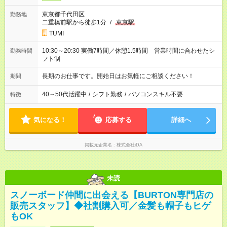
東京都千代田区
勤務地
二重橋前駅から徒歩1分
/
東京駅
TUMI
10:30～20:30 実働7時間／休憩1.5時間 営業時間に合わせたシ
勤務時間
フト制
長期のお仕事です。開始日はお気軽にご相談ください！
期間
40～50代活躍中
/
シフト勤務
/
パソコンスキル不要
特徴
気になる！
応募する
詳細へ
掲載元企業名
株式会社iDA
未読
スノーボード仲間に出会える【BURTON専門店の
販売スタッフ】◆社割購入可／金髪も帽子もヒゲ
もOK