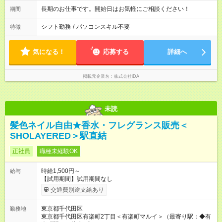
長期のお仕事です。開始日はお気軽にご相談ください！
期間
シフト勤務
/
パソコンスキル不要
特徴
気になる！
応募する
詳細へ
掲載元企業名
株式会社iDA
未読
髪色ネイル自由★香水・フレグランス販売＜
SHOLAYERED＞駅直結
正社員
職種未経験OK
時給1,500円～
給与
【試用期間】試用期間なし
交通費別途支給あり
東京都千代田区
勤務地
東京都千代田区有楽町2丁目＜有楽町マルイ＞（最寄り駅：◆有