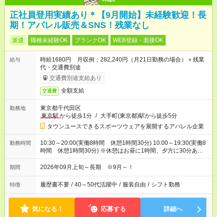
正社員登用実績あり＊【9月開始】未経験歓迎！長
期！アパレル販売＆SNS！残業なし
派遣
職種未経験OK
ブランクOK
WEB登録・面接OK
時給1680円 月収例：282,240円（月21日勤務の場合）＋残業
給与
代・交通費別途
交通費別途支給あり
全額支給
交通費
東京都千代田区
勤務地
東京駅
から徒歩1分
/
大手町(東京都)駅から徒歩5分
タウンユースできるスポーツウェアを展開するアパレル企業
10:30～20:00(実働8時間 休憩1時間30分) 10:00～19:30(実働8
勤務時間
時間 休憩1時間30分) ※休憩はお昼に1時間、夕方に30分ありま
す
2026年09月上旬～長期 ※9月～！
期間
履歴書不要
/
40～50代活躍中
/
服装自由
/
シフト勤務
特徴
気になる！
応募する
詳細へ