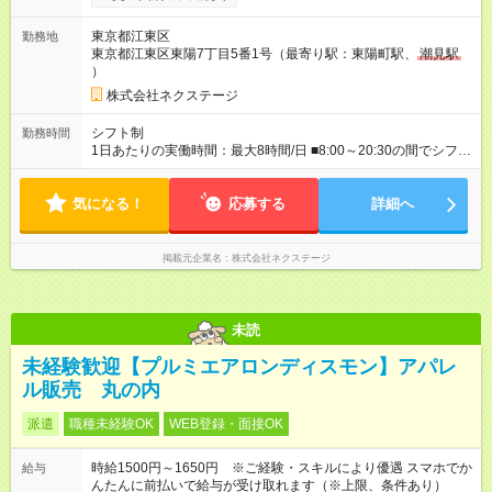
※スキル・能力等を考慮の上決定します。 ＼★ご希望の働き方
に合わせて、以下の3タイプから自由に選択可能です★／ ■グロ
東京都江東区
勤務地
ーバル型（全国転勤あり） 月収32万円～64万4，000円 ※グロ
東京都江東区東陽7丁目5番1号（最寄り駅：東陽町駅、
潮見駅
ーバル手当4万1，000円／月を含みます。 ■中域型（エリア内勤
）
務：県を跨ぐ転勤あり・転居は応相談） 月収29万円～60万7，
000円 ■地域限定型（転居を伴う転勤なし：通勤可能な範囲の
株式会社ネクステージ
み） 月収270万～58万3，000円 【 昇給・賞与 】 ■昇給：年1
回 ■賞与：通常賞与/年4回＋チーム賞与/年2回（☆あなたの活躍
シフト制
勤務時間
に合わせて支給！※規定あり） 【試用期間】試用期間あり 試用
1日あたりの実働時間：最大8時間/日 ■8:00～20:30の間でシフト
期間の長さ：3ヶ月 雇用形態、給与は本採用時と同じです。
制（実働8h／休憩60分） ※9:30～18:30（メイン時間帯）を軸
に早番・遅番あり ＼★深夜・夜勤なし＆残業月平均17h★／ 残
気になる！
業が少なめなので、仕事終わりの趣味や家族と過ごす時間もた
応募する
詳細へ
っぷり確保！ 無理なく安定したリズムで働けます◎
掲載元企業名
株式会社ネクステージ
未読
未経験歓迎【プルミエアロンディスモン】アパレ
ル販売 丸の内
派遣
職種未経験OK
WEB登録・面接OK
時給1500円～1650円 ※ご経験・スキルにより優遇 スマホでか
給与
んたんに前払いで給与が受け取れます（※上限、条件あり）