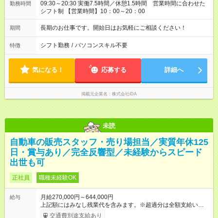
09:30～20:30 実働7.5時間／休憩1.5時間 営業時間に合わせた
勤務時間
シフト制 【営業時間】10：00～20：00
長期のお仕事です。開始日はお気軽にご相談ください！
期間
シフト勤務
/
パソコンスキル不要
特徴
気になる！
応募する
詳細へ
掲載元企業名
株式会社iDA
未読
自動車の販売スタッフ・売り場担当／実質年休125
日・賞与あり／完全反響型／未経験からスピード
出世も可
正社員
職種未経験OK
月給270,000円～644,000円
給与
上記額にはみなし残業代を含みます。※超過分は全額支給いたし
ます。 みなし残業代 59,000円／月 みなし残業時間 29時間／月
交通費別途支給あり