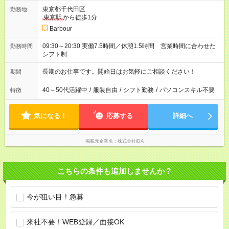
東京都千代田区
勤務地
東京駅
から徒歩1分
Barbour
09:30～20:30 実働7.5時間／休憩1.5時間 営業時間に合わせた
勤務時間
シフト制
長期のお仕事です。開始日はお気軽にご相談ください！
期間
40～50代活躍中
/
服装自由
/
シフト勤務
/
パソコンスキル不要
特徴
気になる！
応募する
詳細へ
掲載元企業名
株式会社iDA
こちらの条件も追加しませんか？
今が狙い目！急募
来社不要！WEB登録／面接OK