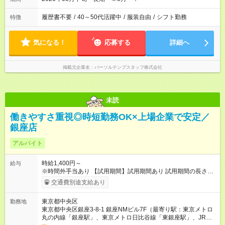
履歴書不要
/
40～50代活躍中
/
服装自由
/
シフト勤務
特徴
気になる！
応募する
詳細へ
掲載元企業名
パーソルテンプスタッフ株式会社
未読
働きやすさ重視◎時短勤務OK×上場企業で安定／
銀座店
アルバイト
時給1,400円～
給与
※時間外手当あり 【試用期間】試用期間あり 試用期間の長さ：2
ヶ月 雇用形態、給与は本採用時と同じです。 試用期間2か月 ※
交通費別途支給あり
ただし、会社の事情により、免除・短縮・延長することがあ
る。
東京都中央区
勤務地
東京都中央区銀座3-8-1 銀座NMビル7F（最寄り駅：東京メトロ
丸の内線「銀座駅」、東京メトロ日比谷線「東銀座駅」、JR山