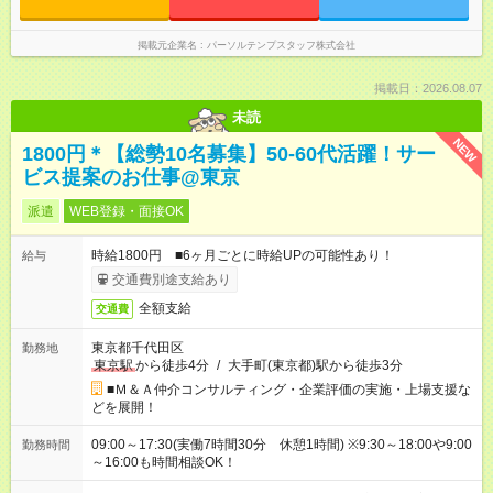
掲載元企業名
パーソルテンプスタッフ株式会社
掲載日：2026.08.07
未読
NEW
1800円＊【総勢10名募集】50-60代活躍！サー
ビス提案のお仕事@東京
派遣
WEB登録・面接OK
時給1800円 ■6ヶ月ごとに時給UPの可能性あり！
給与
交通費別途支給あり
全額支給
交通費
東京都千代田区
勤務地
東京駅
から徒歩4分
/
大手町(東京都)駅から徒歩3分
■Ｍ＆Ａ仲介コンサルティング・企業評価の実施・上場支援な
どを展開！
09:00～17:30(実働7時間30分 休憩1時間) ※9:30～18:00や9:00
勤務時間
～16:00も時間相談OK！