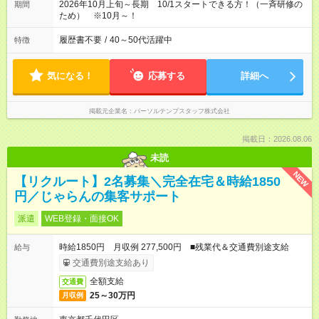
2026年10月上旬～長期 10/1スタートできる方！（一斉研修の
期間
ため） ※10月～！
履歴書不要
/
40～50代活躍中
特徴
気になる！
応募する
詳細へ
掲載元企業名
パーソルテンプスタッフ株式会社
掲載日：2026.08.06
未読
NEW
【リクルート】2名募集＼完全在宅＆時給1850
円／じゃらんの集客サポート
派遣
WEB登録・面接OK
時給1850円 月収例 277,500円 ■残業代＆交通費別途支給
給与
交通費別途支給あり
全額支給
交通費
25～30万円
月収例