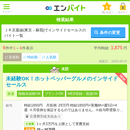
0
メニュー
気になる！
ログイン
検索結果
ＪＲ京葉線(東京－蘇我)でインサイドセールスの
条件の変更
バイト一覧
6
1,875
件中
1
～
6
件表示
平均時給:
円
新着順
時給順
人気順
掲載日：2026.08.07
未読
NEW
未経験OK！ホットペッパーグルメのインサイド
セールス
派遣
職種未経験OK
ブランクOK
WEB登録・面接OK
時給1850円 月収例 29万円 時給1850円×実働8h×週5日×4
給与
週 ※月収例を保証するものではありません。※給与即受取りサ
ービス利用可（利用条件有）
交通費別途支給あり
1ヶ月3万円を上限として実費支給
交通費
25～30万円
月収例