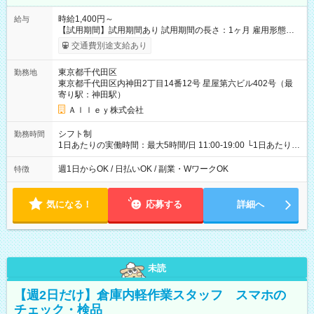
時給1,400円～
給与
【試用期間】試用期間あり 試用期間の長さ：1ヶ月 雇用形態、
給与は本採用時と同じです。
交通費別途支給あり
東京都千代田区
勤務地
東京都千代田区内神田2丁目14番12号 星屋第六ビル402号（最
寄り駅：神田駅）
Ａｌｌｅｙ株式会社
シフト制
勤務時間
1日あたりの実働時間：最大5時間/日 11:00-19:00 └1日あたりの
実働時間：1-5時間 └上記の時間帯内であれば、いつでも勤務可
能！ └平日・土曜日の中で、お好きな曜日でご勤務いただけま
週1日からOK / 日払いOK / 副業・WワークOK
特徴
す！ 【シフト例】 ・11:00～14:00 ・16:30～19:00 ・13:00～
18:00 などのように、自由な働き方が可能なお仕事です！
気になる！
応募する
詳細へ
未読
【週2日だけ】倉庫内軽作業スタッフ スマホの
チェック・検品