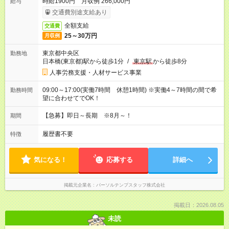
時給1900円 月収例 266,000円
給与
交通費別途支給あり
全額支給
交通費
25～30万円
月収例
東京都中央区
勤務地
日本橋(東京都)駅から徒歩1分
/
東京駅
から徒歩8分
人事労務支援・人材サービス事業
09:00～17:00(実働7時間 休憩1時間) ※実働4～7時間の間で希
勤務時間
望に合わせてでOK！
【急募】即日～長期 ※8月～！
期間
履歴書不要
特徴
気になる！
応募する
詳細へ
掲載元企業名
パーソルテンプスタッフ株式会社
掲載日：2026.08.05
未読