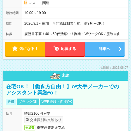
マスコミ関連
10:00～19:00
勤務時間
2026/9/1～長期 ※開始日相談可能 ※9月～OK！
期間
履歴書不要
/
40～50代活躍中
/
副業・WワークOK
/
服装自由
特徴
気になる！
応募する
詳細へ
掲載日：2026.08.07
未読
在宅OK！【働き方自由！】o*大手メーカーでの
アシスタント業務*o！
派遣
ブランクOK
WEB登録・面接OK
時給2100円＋交
給与
交通費別途支給あり
※交通費別途支給
交通費