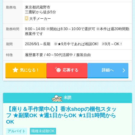
東京都武蔵野市
勤務地
三鷹駅から徒歩5分
大手メーカー
9:00～14:00 ※開始は8:30～10:00で選択可 ※本件は週20時間勤
勤務時間
務案件です
2026/9/1～長期 ※★9月中であれば相談OK! ※9月～OK！
期間
履歴書不要
/
40～50代活躍中
/
服装自由
特徴
気になる！
応募する
詳細へ
未読
【座り＆手作業中心】香水shopの梱包スタッ
フ ★副業OK ★週1日からOK ★1日1時間から
OK
アルバイト
職種未経験OK