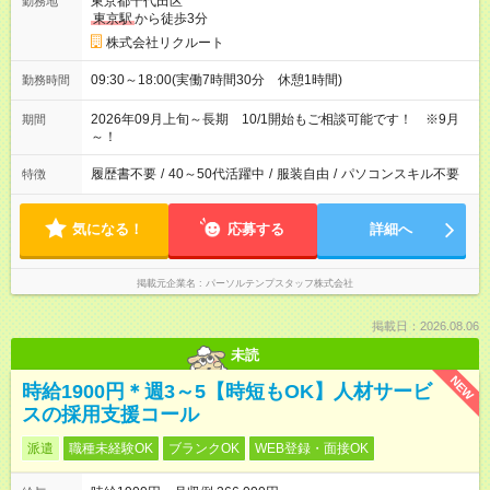
東京都千代田区
勤務地
東京駅
から徒歩3分
株式会社リクルート
09:30～18:00(実働7時間30分 休憩1時間)
勤務時間
2026年09月上旬～長期 10/1開始もご相談可能です！ ※9月
期間
～！
履歴書不要
/
40～50代活躍中
/
服装自由
/
パソコンスキル不要
特徴
気になる！
応募する
詳細へ
掲載元企業名
パーソルテンプスタッフ株式会社
掲載日：2026.08.06
未読
NEW
時給1900円＊週3～5【時短もOK】人材サービ
スの採用支援コール
派遣
職種未経験OK
ブランクOK
WEB登録・面接OK