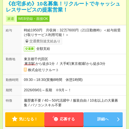
《在宅多め》10名募集！リクルートでキャッシュ
レスサービスの提案営業！
派遣
WEB登録・面接OK
時給1950円 月収例：32万7600円（21日勤務時）＜給与前受
給与
け取りサービス利用可能！＞
交通費別途支給あり
全額支給
交通費
東京都千代田区
勤務地
東京駅
から徒歩1分
/
大手町(東京都)駅から徒歩3分
株式会社リクルート
09:30～18:30(実働8時間 休憩1時間)
勤務時間
2026/09/01～長期 ※9月～！
期間
履歴書不要
/
40～50代活躍中
/
服装自由
/
10名以上の大量募
特徴
集
/
パソコンスキル不要
気になる！
応募する
詳細へ