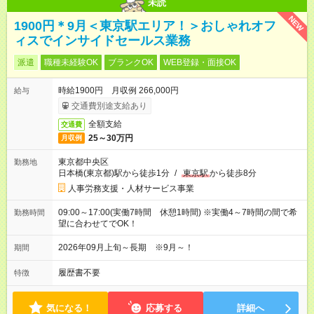
未読
NEW
1900円＊9月＜東京駅エリア！＞おしゃれオフ
ィスでインサイドセールス業務
派遣
職種未経験OK
ブランクOK
WEB登録・面接OK
時給1900円 月収例 266,000円
給与
交通費別途支給あり
全額支給
交通費
25～30万円
月収例
東京都中央区
勤務地
日本橋(東京都)駅から徒歩1分
/
東京駅
から徒歩8分
人事労務支援・人材サービス事業
09:00～17:00(実働7時間 休憩1時間) ※実働4～7時間の間で希
勤務時間
望に合わせてでOK！
2026年09月上旬～長期 ※9月～！
期間
履歴書不要
特徴
気になる！
応募する
詳細へ