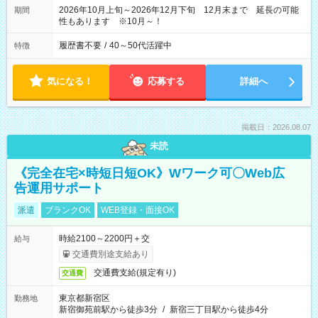
2026年10月上旬～2026年12月下旬 12月末まで 延長の可能
期間
性もあります ※10月～！
履歴書不要
/
40～50代活躍中
特徴
気になる！
応募する
詳細へ
掲載日：2026.08.07
未読
《完全在宅×時短日短OK》Wワーク可〇Web広
告運用サポート
派遣
ブランクOK
WEB登録・面接OK
時給2100～2200円＋交
給与
交通費別途支給あり
交通費支給(規定有り)
交通費
東京都新宿区
勤務地
新宿御苑前駅から徒歩3分
/
新宿三丁目駅から徒歩4分