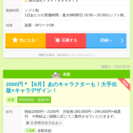
株式会社ＦａｓｔＢｅａｕｔｙ
わせください 【試用期間】試用期間なし
シフト制
勤務時間
1日あたりの実働時間：最大8時間/日 10:00～20:30のシフト制
週2日～、1日5時間～OK シフトはご希望を伺いながら相談のう
え決定します 扶養内勤務・ダブルワークOK
副業・WワークOK
特徴
気になる！
応募する
詳細へ
掲載元企業名
株式会社ＦａｓｔＢｅａｕｔｙ
掲載日：2026.08.06
未読
NEW
2000円＊【9月】あのキャラクターも！大手出
版×キャラデザイン！
派遣
WEB登録・面接OK
時給2000円～2100円 月収例 280,000円～294,000円+残業
給与
代 ※時給はご経験に応じてご案内させていただきます。
交通費別途支給あり
全額支給
交通費