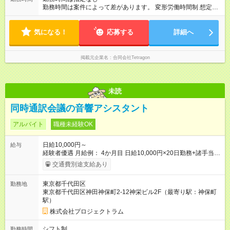
勤務時間は案件によって差があります。 変形労働時間制 想定労
働時間160時間/月 休憩時間１時間/日 勤務時間例 (1)15時スタ
ジオ集合、20時本番開始、23時撤収 (2)9時スタジオ集合、12時
気になる！
本番開始、15時撤収 (3)7時スタジオ集合、18時本番開始、22時
応募する
詳細へ
撤収
掲載元企業名
合同会社Tetragon
未読
同時通訳会議の音響アシスタント
アルバイト
職種未経験OK
日給10,000円～
給与
経験者優遇 月給例： 4か月目 日給10,000円×20日勤務+諸手当
=243,800円 2年目 日給15,000円×20日勤務+諸手当=368,000円
交通費別途支給あり
東京都千代田区
勤務地
東京都千代田区神田神保町2-12神栄ビル2F（最寄り駅：神保町
駅）
株式会社プロジェクトラム
シフト制
勤務時間