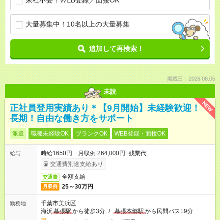
来社不要！WEB登録／面接OK
大量募集中！10名以上の大量募集
追加して再検索！
掲載日：2026.08.05
未読
NEW
正社員登用実績あり＊【9月開始】未経験歓迎！
長期！自由な働き方をサポート
派遣
職種未経験OK
ブランクOK
WEB登録・面接OK
時給1650円 月収例 264,000円+残業代
給与
交通費別途支給あり
全額支給
交通費
25～30万円
月収例
千葉市美浜区
勤務地
海浜
幕張駅
から徒歩3分
/
幕張本郷駅
から民間バス19分