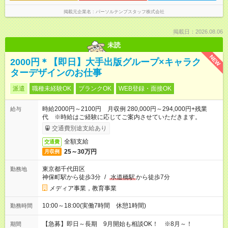
掲載元企業名
パーソルテンプスタッフ株式会社
掲載日：2026.08.06
未読
NEW
2000円＊【即日】大手出版グループ×キャラク
ターデザインのお仕事
派遣
職種未経験OK
ブランクOK
WEB登録・面接OK
時給2000円～2100円 月収例 280,000円～294,000円+残業
給与
代 ※時給はご経験に応じてご案内させていただきます。
交通費別途支給あり
全額支給
交通費
25～30万円
月収例
東京都千代田区
勤務地
神保町駅から徒歩3分
/
水道橋駅
から徒歩7分
メディア事業，教育事業
10:00～18:00(実働7時間 休憩1時間)
勤務時間
【急募】即日～長期 9月開始も相談OK！ ※8月～！
期間