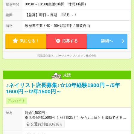
09:30～18:30(実働8時間 休憩1時間)
勤務時間
【急募】即日～長期 ※8月～！
期間
履歴書不要
/
40～50代活躍中
/
服装自由
特徴
気になる！
応募する
詳細へ
掲載元企業名
パーソルテンプスタッフ株式会社
未読
♪ネイリスト店長募集♪☆10年経験1800円～/5年
1600円～/2年1500円～
アルバイト
時給1,500円～
給与
※店長候補1500円（正社員25万）から♪ 土日とも出勤できる方
１０年経験1800円から ５年経験1600円から ２年経験1500円か
交通費別途支給あり
ら ※試用期間は３ヶ月で、その間の雇用形態はアルバイトで
す。そのほかの条件に変更はありません。 【試用期間】試用期