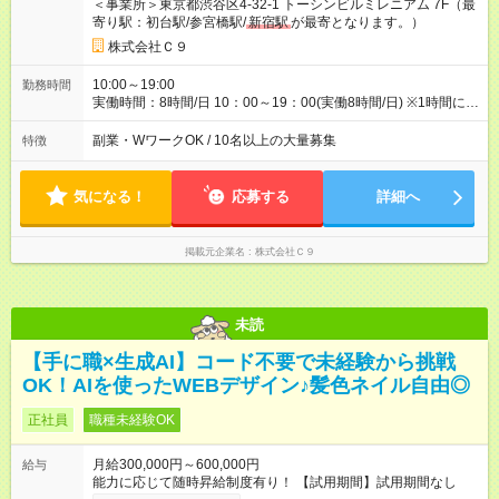
＜事業所＞東京都渋谷区4-32-1 トーシンビルミレニアム 7F（最
寄り駅：初台駅/参宮橋駅/
新宿駅
が最寄となります。）
株式会社Ｃ９
10:00～19:00
勤務時間
実働時間：8時間/日 10：00～19：00(実働8時間/日) ※1時間に1
度の小休憩+1日に1度の1時間休憩あり ※業務に慣れてきたら裁
量にて勤務時間の調整可能 【残業に関しまして】 新人時代：入
副業・WワークOK / 10名以上の大量募集
特徴
社後1-6か月程度/残業はほぼありません。 ※その後、スキル能力
や昇給に応じて残業が増える可能性は御座います。
気になる！
応募する
詳細へ
掲載元企業名
株式会社Ｃ９
未読
【手に職×生成AI】コード不要で未経験から挑戦
OK！AIを使ったWEBデザイン♪髪色ネイル自由◎
正社員
職種未経験OK
月給300,000円～600,000円
給与
能力に応じて随時昇給制度有り！ 【試用期間】試用期間なし