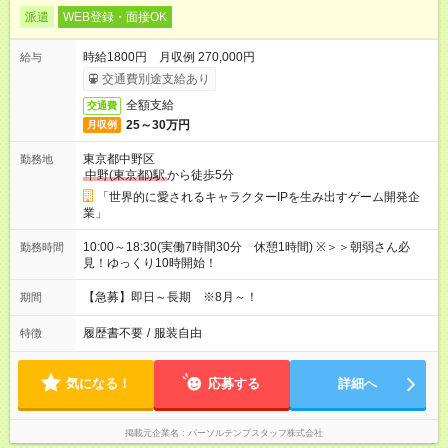
派遣
WEB登録・面接OK
時給1800円 月収例 270,000円
給与
交通費別途支給あり
全額支給
交通費
25～30万円
月収例
東京都中野区
勤務地
中野(東京都)駅
から徒歩5分
「世界的に愛されるキャラクターIPを生み出すゲーム開発企
業」
10:00～18:30(実働7時間30分 休憩1時間) ※＞＞朝弱さん必
勤務時間
見！ゆっくり10時開始！
【急募】即日～長期 ※8月～！
期間
履歴書不要
/
服装自由
特徴
気になる！
応募する
詳細へ
掲載元企業名
パーソルテンプスタッフ株式会社