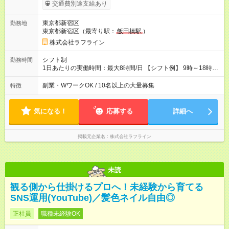
交通費別途支給あり
東京都新宿区
勤務地
東京都新宿区（最寄り駅：
飯田橋駅
）
株式会社ラフライン
シフト制
勤務時間
1日あたりの実働時間：最大8時間/日 【シフト例】 9時～18時
10時～19時 11時～20時 休憩1時間以上！
副業・WワークOK / 10名以上の大量募集
特徴
気になる！
応募する
詳細へ
掲載元企業名
株式会社ラフライン
未読
観る側から仕掛けるプロへ！未経験から育てる
SNS運用(YouTube)／髪色ネイル自由◎
正社員
職種未経験OK