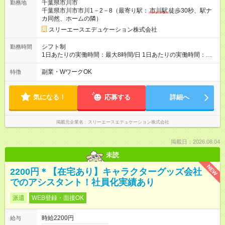
千葉県市川市
勤務地
間あり 試用期間の長さ：3ヶ月 雇用形態、給与は本採用時と同
千葉県市川市市川1－2－8（最寄り駅：
市川駅
徒歩30秒、駅ナ
じです。
カ同然、ホームの隣）
スリーエースエデュケーション株式会社
シフト制
勤務時間
1日あたりの実働時間：最大8時間/日 1日あたりの実働時間：８
時間 シフト例 ・10時00分～19時00分 休憩1時間（１２：００
－１３：００） 自分の好きなデザインできます、休みも取得し
副業・WワークOK
特徴
やすい
気になる！
応募する
詳細へ
掲載元企業名
スリーエースエデュケーション株式会社
掲載日：2026.08.04
未読
NEW
2200円＊【在宅あり】キャラクターグッズ会社
でのアシスタント！社員化実績あり
派遣
WEB登録・面接OK
時給2200円
給与