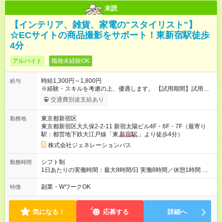
未読
【インテリア、雑貨、家電の"スタイリスト"】
☆ECサイトの商品撮影をサポート！東新宿駅徒歩
4分
アルバイト
職種未経験OK
時給1,300円～1,800円
給与
※経験・スキルを考慮の上、優遇します。 【試用期間】試用期
間あり 試用期間の長さ：2ヶ月 雇用形態、給与は本採用時と同
交通費別途支給あり
じです。
東京都新宿区
勤務地
東京都新宿区大久保2-2-11 新宿太陽ビル4F・6F・7F（最寄り
駅：都営地下鉄大江戸線「東
新宿駅
」より徒歩4分）
株式会社ジェネレーションパス
シフト制
勤務時間
1日あたりの実働時間：最大8時間/日 実働8時間／休憩1時間 基
本シフトは月～金の週5日！ だけど、用事があったり都合に合わ
せて出勤日は調整可能 ※勤務時間の相談など、お気軽にお問合
副業・WワークOK
特徴
せ下さい♪
気になる！
応募する
詳細へ