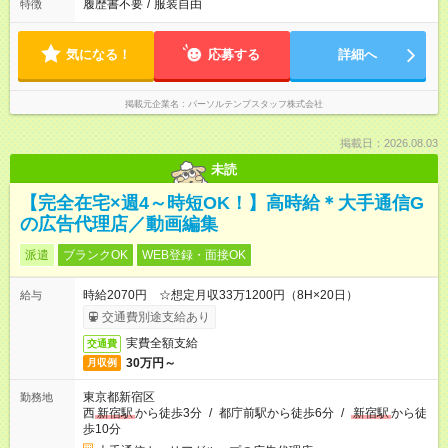
履歴書不要
/
服装自由
特徴
気になる！
応募する
詳細へ
掲載元企業名
パーソルテンプスタッフ株式会社
掲載日：2026.08.03
未読
【完全在宅×週4～時短OK！】高時給＊大手通信G
の広告代理店／動画編集
派遣
ブランクOK
WEB登録・面接OK
時給2070円 ☆想定月収33万1200円（8H×20日）
給与
交通費別途支給あり
実費全額支給
交通費
30万円～
月収例
東京都新宿区
勤務地
西
新宿駅
から徒歩3分
/
都庁前駅から徒歩6分
/
新宿駅
から徒
歩10分