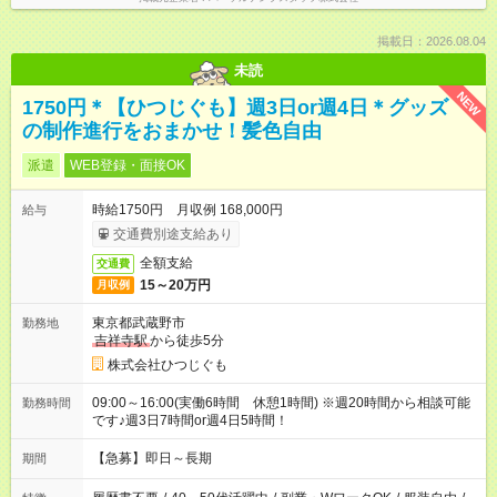
掲載日：2026.08.04
未読
NEW
1750円＊【ひつじぐも】週3日or週4日＊グッズ
の制作進行をおまかせ！髪色自由
派遣
WEB登録・面接OK
時給1750円 月収例 168,000円
給与
交通費別途支給あり
全額支給
交通費
15～20万円
月収例
東京都武蔵野市
勤務地
吉祥寺駅
から徒歩5分
株式会社ひつじぐも
09:00～16:00(実働6時間 休憩1時間) ※週20時間から相談可能
勤務時間
です♪週3日7時間or週4日5時間！
【急募】即日～長期
期間