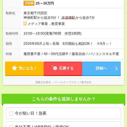
25～30万円
月収例
東京都千代田区
勤務地
神保町駅から徒歩3分
/
水道橋駅
から徒歩7分
メディア事業，教育事業
10:00～18:00(実働7時間 休憩1時間)
勤務時間
2026年09月上旬～長期 8月開始も相談OK！ ※9月～！
期間
履歴書不要
/
40～50代活躍中
/
服装自由
/
パソコンスキル不要
特徴
気になる！
応募する
詳細へ
掲載元企業名
パーソルテンプスタッフ株式会社
こちらの条件も追加しませんか？
今が狙い目！急募