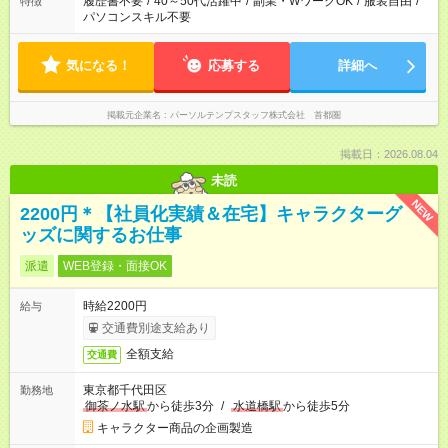
履歴書不要
/
40～50代活躍中
/
副業・WワークOK
/
服装自由
/
特徴
パソコンスキル不要
気になる！
応募する
詳細へ
掲載元企業名
パーソルテンプスタッフ株式会社 首都圏
掲載日：2026.08.04
未読
NEW
2200円＊【社員化実績＆在宅】キャラクターグ
ッズに関するお仕事
派遣
WEB登録・面接OK
時給2200円
給与
交通費別途支給あり
全額支給
交通費
東京都千代田区
勤務地
御茶ノ水駅
から徒歩3分
/
水道橋駅
から徒歩5分
キャラクター商品の企画製造