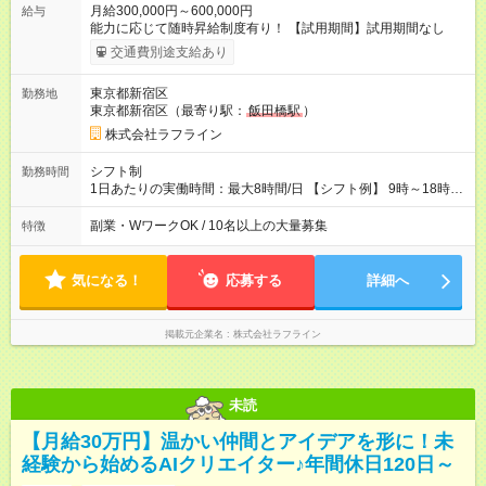
月給300,000円～600,000円
給与
能力に応じて随時昇給制度有り！ 【試用期間】試用期間なし
交通費別途支給あり
東京都新宿区
勤務地
東京都新宿区（最寄り駅：
飯田橋駅
）
株式会社ラフライン
シフト制
勤務時間
1日あたりの実働時間：最大8時間/日 【シフト例】 9時～18時
10時～19時 11時～20時 休憩1時間以上！
副業・WワークOK / 10名以上の大量募集
特徴
気になる！
応募する
詳細へ
掲載元企業名
株式会社ラフライン
未読
【月給30万円】温かい仲間とアイデアを形に！未
経験から始めるAIクリエイター♪年間休日120日～