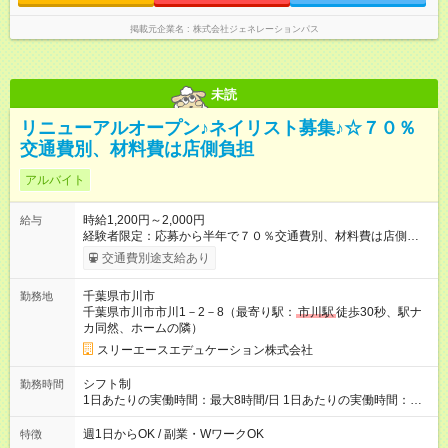
掲載元企業名
株式会社ジェネレーションパス
未読
リニューアルオープン♪ネイリスト募集♪☆７０％
交通費別、材料費は店側負担
アルバイト
時給1,200円～2,000円
給与
経験者限定：応募から半年で７０％交通費別、材料費は店側負
担、思いきっり稼いでください。（はじめの半年個別に最低保
交通費別途支給あり
証も相談可能） 月額５０万個人売上の場合、３５万になりま
す。 半年後は５０％ー７０％の間で調整、詳細はお問い合わせ
千葉県市川市
勤務地
ください。 自分の好きなデザインできます、休みも取得しやす
千葉県市川市市川1－2－8（最寄り駅：
市川駅
徒歩30秒、駅ナ
い。 正社員の相談も可能。 【試用期間】試用期間なし
カ同然、ホームの隣）
スリーエースエデュケーション株式会社
シフト制
勤務時間
1日あたりの実働時間：最大8時間/日 1日あたりの実働時間：８
時間 シフト例 ・10時00分～19時00分 休憩1時間（１２：００
－１３：００） 最低4時間
週1日からOK / 副業・WワークOK
特徴