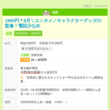
掲載日：2026.08.03
未読
1800円＊9月＼エンタメ／キャラクターグッズの
監修！電話少なめ
派遣
WEB登録・面接OK
時給1800円 月収例 270,000円
給与
交通費別途支給あり
全額支給
交通費
25～30万円
月収例
東京都中野区
勤務地
中野(東京都)駅
から徒歩5分
「世界的に愛されるキャラクターIPを生み出すゲーム開発企
業」
10:00～18:30(実働7時間30分 休憩1時間) ※＞＞朝弱さん必
勤務時間
見！ゆっくり10時開始！
2026年09月上旬～長期 ※9月～！
期間