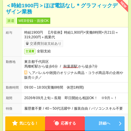
NEW
＜時給1900円＞ほぼ電話なし＊グラフィックデ
ザイン業務
派遣
WEB登録・面接OK
時給1900円 【月収例】時給1,900円×実働8時間×月21日＝
給与
319,200円＋残業代
交通費別途支給あり
全額支給
交通費
東京都千代田区
勤務地
馬喰町駅から徒歩6分
/
秋葉原駅
から徒歩7分
＼アパレルや雑貨のオリジナル商品・コラボ商品等の企画や
販売☆彡／
09:00～18:00(実働8時間 休憩1時間)
勤務時間
2026年09月上旬～長期 即日開始も相談OK！ ※9月～！
期間
履歴書不要
/
40～50代活躍中
/
服装自由
/
パソコンスキル不要
特徴
気になる！
応募する
詳細へ