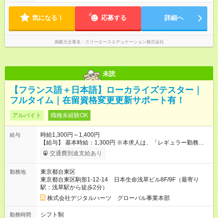
気になる！
応募する
詳細へ
掲載元企業名
スリーエースエデュケーション株式会社
未読
【フランス語＋日本語】ローカライズテスター｜
フルタイム｜在留資格変更更新サポート有！
アルバイト
職種未経験OK
時給1,300円～1,400円
給与
【給与】 基本時給：1,300円 ※本求人は、「レギュラー勤務アル
バイト」の募集です。 ・契約期間：入社月より3ヶ月 ・契約更
交通費別途支給あり
新：あり（実際のスキル/プロジェクトに応じ更新判断） （レギ
ュラー勤務とは、弊社で「エキスポ」と呼ばれるポジションと
東京都台東区
勤務地
なります。） ※選考（トライアル・面接）の結果に応じて、月
東京都台東区駒形1-12-14 日本生命浅草ビル8F/9F（最寄り
給制の契約社員としての採用をご提案する場合があります。
駅：浅草駅から徒歩2分）
【その他のポジションと時給例】 主体的に動きながら業務に取
り組める方を歓迎しています！ 意欲的にチャレンジしていただ
株式会社デジタルハーツ グローバル事業本部
ける方には、スキルや経験に応じてキャリアの幅を広げていけ
る環境となります。 リーダーポジション時給: 1,400円 （これ以
シフト制
勤務時間