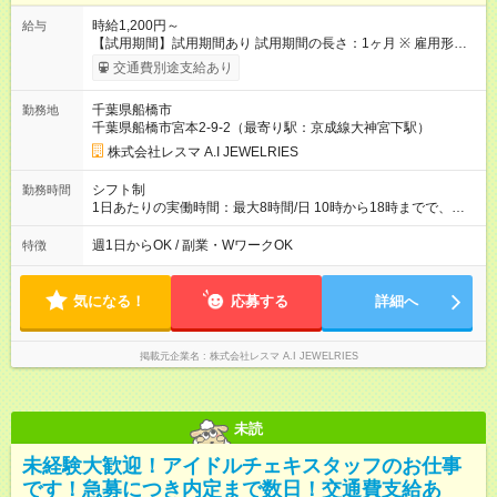
時給1,200円～
給与
【試用期間】試用期間あり 試用期間の長さ：1ヶ月 ※ 雇用形態
と給与に、本採用時と異なる部分があります。 雇用形態：本採
交通費別途支給あり
用時と同じです。 給与：時給 1,200円以上
千葉県船橋市
勤務地
千葉県船橋市宮本2-9-2（最寄り駅：京成線大神宮下駅）
株式会社レスマ A.I JEWELRIES
シフト制
勤務時間
1日あたりの実働時間：最大8時間/日 10時から18時までで、出
勤希望日、時間を相談させてくださいませ
週1日からOK / 副業・WワークOK
特徴
気になる！
応募する
詳細へ
掲載元企業名
株式会社レスマ A.I JEWELRIES
未読
未経験大歓迎！アイドルチェキスタッフのお仕事
です！急募につき内定まで数日！交通費支給あ