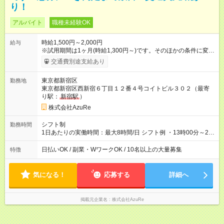
り！
アルバイト
職種未経験OK
時給1,500円～2,000円
給与
※試用期間は1ヶ月(時給1,300円～)です。そのほかの条件に変更
はありません。 【試用期間】試用期間あり 試用期間の長さ：1
交通費別途支給あり
ヶ月 ※ 雇用形態と給与に、本採用時と異なる部分があります。
雇用形態：アルバイト・パート採用 給与：時給 1,300円以上 ※
東京都新宿区
勤務地
経験、能力を考慮して決定します。
東京都新宿区西新宿６丁目１２番４号コイトビル３０２（最寄
り駅：
新宿駅
）
株式会社AzuRe
シフト制
勤務時間
1日あたりの実働時間：最大8時間/日 シフト例 ・13時00分～21
時00分 ・14時00分～22時00分 標準労働時間：1日あたり5~8時
間 (イベントの時間に左右されます)
日払いOK / 副業・WワークOK / 10名以上の大量募集
特徴
気になる！
応募する
詳細へ
掲載元企業名
株式会社AzuRe