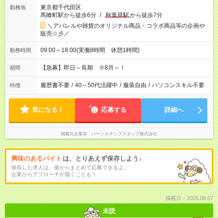
東京都千代田区
勤務地
馬喰町駅から徒歩6分
/
秋葉原駅
から徒歩7分
＼アパレルや雑貨のオリジナル商品・コラボ商品等の企画や
販売☆彡／
09:00～18:00(実働8時間 休憩1時間)
勤務時間
【急募】即日～長期 ※8月～！
期間
履歴書不要
/
40～50代活躍中
/
服装自由
/
パソコンスキル不要
特徴
気になる！
応募する
詳細へ
掲載元企業名
パーソルテンプスタッフ株式会社
興味のあるバイト
は、とりあえず保存しよう♪
保存した求人は、後からまとめて応募できるよ。
企業からアプローチが届くことも！
掲載日：2026.08.07
未読