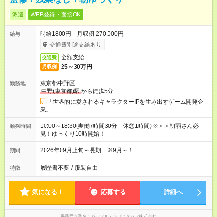
派遣
WEB登録・面接OK
時給1800円 月収例 270,000円
給与
交通費別途支給あり
全額支給
交通費
25～30万円
月収例
東京都中野区
勤務地
中野(東京都)駅
から徒歩5分
「世界的に愛されるキャラクターIPを生み出すゲーム開発企
業」
10:00～18:30(実働7時間30分 休憩1時間) ※＞＞朝弱さん必
勤務時間
見！ゆっくり10時開始！
2026年09月上旬～長期 ※9月～！
期間
履歴書不要
/
服装自由
特徴
気になる！
応募する
詳細へ
掲載元企業名
パーソルテンプスタッフ株式会社