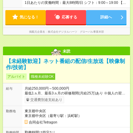
降のさらなるキャリアパスやポジションについては、入社後に
1日あたりの実働時間：最大8時間/日 シフト：9:00～19:00 【シ
詳しくご説明します。） 【手当・その他】 交通費: 1日上限
フト例】 10:00～19:00（8時間勤務） 11:00～19:00（7時間勤
1,500円まで支給（社外勤務の場合は全額支給） 残業手当: 基本
務） 9:30～18:30（8時間勤務） など ※上記勤務時間には1時間
時給の25％UP 【試用期間】試用期間なし
気になる！
の休憩が含まれます。 休日祝日勤務：プロジェクトにより稼働
応募する
詳細へ
あり
掲載元企業名
株式会社デジタルハーツ グローバル事業本部
未読
【未経験歓迎】ネット番組の配信/生放送【映像制
作/技術】
アルバイト
職種未経験OK
月給250,000円～500,000円
給与
最低1ヵ月、最長3ヵ月の研修期間(月給25万)あり ※個人の習熟
度を考慮し、研修期間には幅を設けてあります。 ※研修期間
交通費別途支給あり
中、その他待遇に変更はありません。 【試用期間】試用期間あ
り 試用期間の長さ：3ヶ月 雇用形態、給与は本採用時と同じで
東京都中央区
勤務地
す。
東京都中央区（最寄り駅：浜町駅）
合同会社Tetragon
勤務時間は指定なし
勤務時間