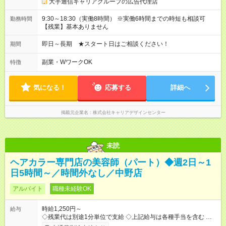
大手通信キャリアグループの広告代理店
9:30～18:30（実働8時間） ※実働6時間までの時短も相談可
勤務時間
【残業】基本ありません
即日～長期 ★スタート日はご相談ください！
期間
副業・WワークOK
特徴
気になる！
応募する
詳細へ
掲載元企業名
株式会社キャリアデザインセンター
未読
ヘアカラー専門店の美容師（パート）◆週2日～1
日5時間～／時間外なし／中野店
アルバイト
職種未経験OK
時給1,250円～
給与
◇残業代は別途1分単位で支給 ◇上記給与は各種手当を含む ◇毎
月インセンティブポイント付与 ・店舗売上や入客人数などに応