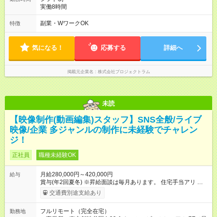
実働8時間
副業・WワークOK
特徴
気になる！
応募する
詳細へ
掲載元企業名
株式会社プロジェクトラム
未読
【映像制作(動画編集)スタッフ】SNS全般/ライブ
映像/企業 多ジャンルの制作に未経験でチャレン
ジ！
正社員
職種未経験OK
月給280,000円～420,000円
給与
賞与(年2回夏冬) ※昇給面談は毎月あります。 住宅手当アリ 交通
費全額支給 【試用期間】試用期間なし
交通費別途支給あり
フルリモート（完全在宅）
勤務地