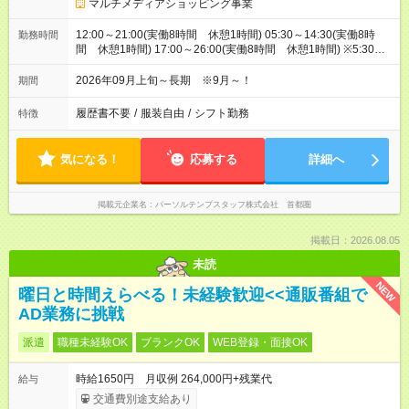
マルチメディアショッピング事業
12:00～21:00(実働8時間 休憩1時間) 05:30～14:30(実働8時
勤務時間
間 休憩1時間) 17:00～26:00(実働8時間 休憩1時間) ※5:30～
26:00の間で時間相談できます！
2026年09月上旬～長期 ※9月～！
期間
履歴書不要
/
服装自由
/
シフト勤務
特徴
気になる！
応募する
詳細へ
掲載元企業名
パーソルテンプスタッフ株式会社 首都圏
掲載日：2026.08.05
未読
NEW
曜日と時間えらべる！未経験歓迎<<通販番組で
AD業務に挑戦
派遣
職種未経験OK
ブランクOK
WEB登録・面接OK
時給1650円 月収例 264,000円+残業代
給与
交通費別途支給あり