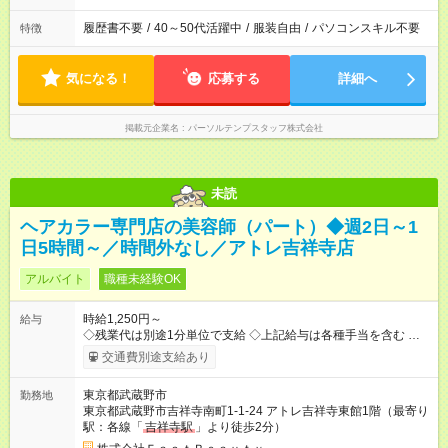
履歴書不要
/
40～50代活躍中
/
服装自由
/
パソコンスキル不要
特徴
気になる！
応募する
詳細へ
掲載元企業名
パーソルテンプスタッフ株式会社
未読
ヘアカラー専門店の美容師（パート）◆週2日～1
日5時間～／時間外なし／アトレ吉祥寺店
アルバイト
職種未経験OK
時給1,250円～
給与
◇残業代は別途1分単位で支給 ◇上記給与は各種手当を含む ◇毎
月インセンティブポイント付与 ・店舗売上や入客人数などに応
交通費別途支給あり
じてインセンティブポイントを付与 ・ポイントは6ヶ月に一度引
き出し可能 ◇半年に1回の昇給制度（3人に1人以上が昇給） ◇管
東京都武蔵野市
勤務地
理美容師手当あり 研修期間6ヶ月間は以下給与のみ変更あり 時
東京都武蔵野市吉祥寺南町1-1-24 アトレ吉祥寺東館1階（最寄り
給1230円 ※交通費支給（～500円/日） ※給与に関しては2025年
駅：各線「
吉祥寺駅
」より徒歩2分）
度の最低賃金を反映済み ※各都道府県の施行月より適応、入社
時期によっては変動の可能性あり 詳細は、採用担当へお問い合