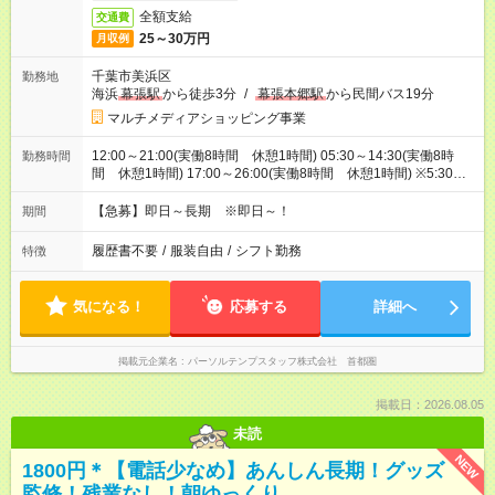
全額支給
交通費
25～30万円
月収例
千葉市美浜区
勤務地
海浜
幕張駅
から徒歩3分
/
幕張本郷駅
から民間バス19分
マルチメディアショッピング事業
12:00～21:00(実働8時間 休憩1時間) 05:30～14:30(実働8時
勤務時間
間 休憩1時間) 17:00～26:00(実働8時間 休憩1時間) ※5:30～
26:00の間で時間相談できます！
【急募】即日～長期 ※即日～！
期間
履歴書不要
/
服装自由
/
シフト勤務
特徴
気になる！
応募する
詳細へ
掲載元企業名
パーソルテンプスタッフ株式会社 首都圏
掲載日：2026.08.05
未読
NEW
1800円＊【電話少なめ】あんしん長期！グッズ
監修！残業なし！朝ゆっくり