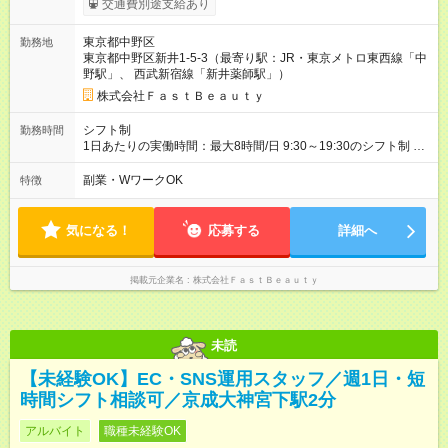
交通費別途支給あり
じてインセンティブポイントを付与 ・ポイントは6ヶ月に一度引
き出し可能 ◇半年に1回の昇給制度（3人に1人以上が昇給） ◇管
東京都中野区
勤務地
理美容師手当あり 研修期間6ヶ月間は以下給与のみ変更あり 時
東京都中野区新井1-5-3（最寄り駅：JR・東京メトロ東西線「中
給1230円 ※交通費支給（～500円/日） ※給与に関しては2025年
野駅」、 西武新宿線「新井薬師駅」）
度の最低賃金を反映済み ※各都道府県の施行月より適応、入社
時期によっては変動の可能性あり 詳細は、採用担当へお問い合
株式会社ＦａｓｔＢｅａｕｔｙ
わせください 【試用期間】試用期間なし
シフト制
勤務時間
1日あたりの実働時間：最大8時間/日 9:30～19:30のシフト制 週
2日～、1日5時間～OK シフトはご希望を伺いながら相談のうえ
決定します 扶養内勤務・ダブルワークOK
副業・WワークOK
特徴
気になる！
応募する
詳細へ
掲載元企業名
株式会社ＦａｓｔＢｅａｕｔｙ
未読
【未経験OK】EC・SNS運用スタッフ／週1日・短
時間シフト相談可／京成大神宮下駅2分
アルバイト
職種未経験OK