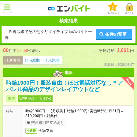
0
メニュー
気になる！
ログイン
検索結果
ＪＲ総武線でその他クリエイティブ系のバイト一
条件の変更
覧
80
1,661
件中
1
～
50
件表示
平均時給:
円
新着順
時給順
人気順
掲載日：2026.08.07
未読
NEW
時給1900円！服装自由！ほぼ電話対応なし＊ア
パレル商品のデザインレイアウトなど
派遣
WEB登録・面接OK
時給1900円 【月収例】時給1,900円×実働8時間×月21日＝
給与
319,200円＋残業代
交通費別途支給あり
全額支給
交通費