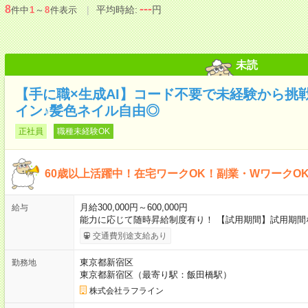
---
8
平均時給:
円
件中
1
～
8
件表示
未読
【手に職×生成AI】コード不要で未経験から挑戦
イン♪髪色ネイル自由◎
正社員
職種未経験OK
60歳以上活躍中！在宅ワークOK！副業・WワークO
月給300,000円～600,000円
給与
能力に応じて随時昇給制度有り！ 【試用期間】試用期間
交通費別途支給あり
東京都新宿区
勤務地
東京都新宿区（最寄り駅：飯田橋駅）
株式会社ラフライン