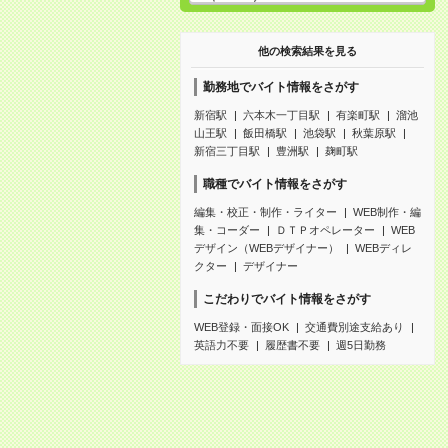
他の検索結果を見る
勤務地でバイト情報をさがす
新宿駅
六本木一丁目駅
有楽町駅
溜池
山王駅
飯田橋駅
池袋駅
秋葉原駅
新宿三丁目駅
豊洲駅
麹町駅
職種でバイト情報をさがす
編集・校正・制作・ライター
WEB制作・編
集・コーダー
ＤＴＰオペレーター
WEB
デザイン（WEBデザイナー）
WEBディレ
クター
デザイナー
こだわりでバイト情報をさがす
WEB登録・面接OK
交通費別途支給あり
英語力不要
履歴書不要
週5日勤務