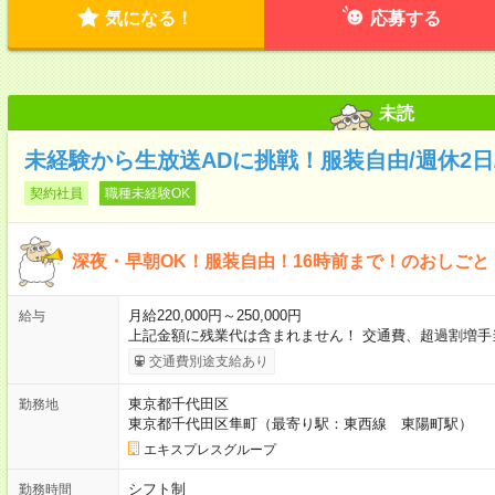
気になる！
応募する
未読
未経験から生放送ADに挑戦！服装自由/週休2日/
契約社員
職種未経験OK
深夜・早朝OK！服装自由！16時前まで！のおしごと
月給220,000円～250,000円
給与
上記金額に残業代は含まれません！ 交通費、超過割増手
交通費別途支給あり
東京都千代田区
勤務地
東京都千代田区隼町（最寄り駅：東西線 東陽町駅）
エキスプレスグループ
シフト制
勤務時間