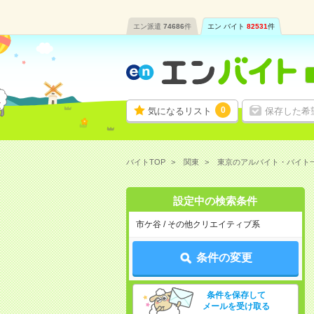
エン派遣
74686
件
エン バイト
82531
件
0
気になるリスト
保存した希
バイトTOP
関東
東京のアルバイト・バイト
設定中の検索条件
市ケ谷 / その他クリエイティブ系
条件の変更
条件を保存して
メールを受け取る