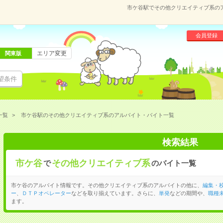
市ケ谷駅でその他クリエイティブ系の
会員登録
エリア変更
関東版
望条件
一覧
市ケ谷駅のその他クリエイティブ系のアルバイト・バイト一覧
検索結果
市ケ谷
その他クリエイティブ系
で
のバイト一覧
市ケ谷のアルバイト情報です。その他クリエイティブ系のアルバイトの他に、
編集・
ー
、
ＤＴＰオペレーター
などを取り揃えています。さらに、
単発
などの期間や、
職種未
ます。