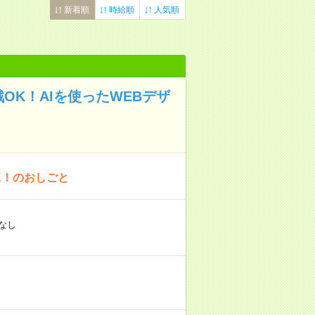
新着順
時給順
人気順
OK！AIを使ったWEBデザ
K！のおしごと
なし