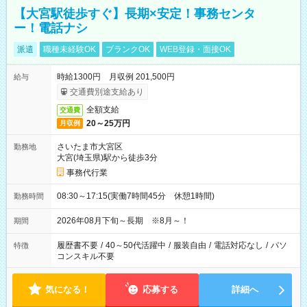
【大宮駅徒歩すぐ】長期×安定！事務センタ
ー！電話ナシ
派遣
職種未経験OK
ブランクOK
WEB登録・面接OK
時給1300円 月収例 201,500円
給与
交通費別途支給あり
全額支給
交通費
20～25万円
月収例
さいたま市大宮区
勤務地
大宮(埼玉県)駅から徒歩3分
事務代行業
08:30～17:15(実働7時間45分 休憩1時間)
勤務時間
2026年08月下旬～長期 ※8月～！
期間
履歴書不要
/
40～50代活躍中
/
服装自由
/
電話対応なし
/
パソ
特徴
コンスキル不要
気になる！
応募する
詳細へ