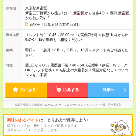
東京都新宿区
勤務地
新宿三丁目駅から徒歩1分
/
新宿駅
から徒歩4分
/
西武
新宿駅
から徒歩7分
/
…
新宿三丁目駅直結の有名百貨店
〔シフト制〕10:45～20:00の中で実働7時間 ※休憩1h 昼から出
勤務時間
勤OK！ 時短勤務もご相談ください！
即日～ ※急募：8月～、9月～、10月～スタートもご相談くだ
期間
さい。
週1日からOK
/
履歴書不要
/
40～50代活躍中
/
副業・Wワーク
特徴
OK
/
シフト勤務
/
10名以上の大量募集
/
電話対応なし
/
パソコ
ンスキル不要
気になる！
応募する
詳細へ
掲載元企業名
株式会社エーエスピー プロモーションマネジメント本部 第一事業部
興味のあるバイト
は、とりあえず保存しよう♪
保存した求人は、後からまとめて応募できるよ。
企業からアプローチが届くことも！