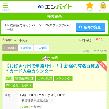
0
メニュー
気になる！
ログイン
検索結果
ＪＲ総武線でキャンペーン・PRスタッフのバイ
条件の変更
ト一覧
6
1,533
件中
1
～
6
件表示
平均時給:
円
新着順
時給順
人気順
掲載日：2026.08.05
未読
NEW
【お好きな日で単発1日～！】新宿の有名百貨店
＊カード入会カウンター
派遣
職種未経験OK
大学生歓迎
ブランクOK
WEB登録・面接OK
時給1600円＋エリア手当1,000円/日
給与
交通費別途支給あり
全額支給
交通費