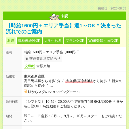
掲載日：2026.08.03
未読
【時給1600円＋エリア手当】週1～OK＊決まった
流れでのご案内
派遣
職種未経験OK
大学生歓迎
ブランクOK
WEB登録・面接OK
時給1600円＋エリア手当1,000円/日
給与
交通費別途支給あり
全額支給
交通費
東京都新宿区
勤務地
高田馬場駅から徒歩1分
/
大久保(東京都)駅
から徒歩
/
新大久
保駅から徒歩
/
…
駅からスグのショッピングモール
〔シフト制〕 10:45～20:00の中で実働7時間 ※休憩60分 ＊昼か
勤務時間
ら出勤OK！時短勤務もご相談ください。
即日～ ※急募：8月～、9月～、10月～スタートもご相談くだ
期間
さい。