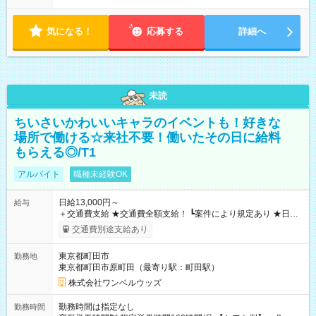
気になる！
応募する
詳細へ
未読
ちいさいかわいいキャラのイベントも！好きな
場所で働ける☆来社不要！働いたその日に給料
もらえる◎/T1
アルバイト
職種未経験OK
日給13,000円～
給与
＋交通費支給 ★交通費全額支給！ ┗案件により規定あり ★日払
いOK！（規定あり） ┗働いたその日に現金GET♪ お仕事後はコ
交通費別途支給あり
ンビニATMから 日払い分を引き落とせます！ 【試用期間】試
用期間なし
東京都町田市
勤務地
東京都町田市原町田（最寄り駅：町田駅）
株式会社ワンベルウッズ
勤務時間は指定なし
勤務時間