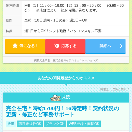
[例] 【1】11：00～19:00 【2】12：00～20：00 （休60～90
勤務時間
分） ※店舗により一部お時間が異なります。
単発（10日以内・1日のみ）週1日～OK
期間
週1日からOK
/
シフト勤務
/
パソコンスキル不要
特徴
気になる！
応募する
詳細へ
掲載元企業名
株式会社ガイアコミュニケーションズ
あなたの閲覧履歴からのオススメ
掲載日：2026.08.07
未読
完全在宅＊時給1700円！16時定時！契約状況の
更新・修正など事務サポート
派遣
職種未経験OK
ブランクOK
WEB登録・面接OK