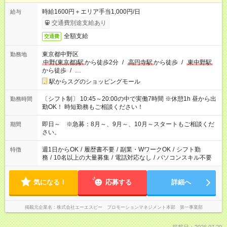
時給1600円＋エリア手当1,000円/日
給与
交通費別途支給あり
全額支給
交通費
東京都中野区
勤務地
中野(東京都)駅
から徒歩2分
/
高円寺駅
から徒歩
/
東中野駅
から徒歩
/
…
駅からスグのショッピングモール
〔シフト制〕 10:45～20:00の中で実働7時間 ※休憩1h 昼から出
勤務時間
勤OK！ 時短勤務もご相談ください！
即日～ ※急募：8月～、9月～、10月～スタートもご相談くだ
期間
さい。
週1日からOK
/
履歴書不要
/
副業・WワークOK
/
シフト勤
特徴
務
/
10名以上の大量募集
/
電話対応なし
/
パソコンスキル不要
気になる！
応募する
詳細へ
掲載元企業名
株式会社エーエスピー プロモーションマネジメント本部 第一事業部