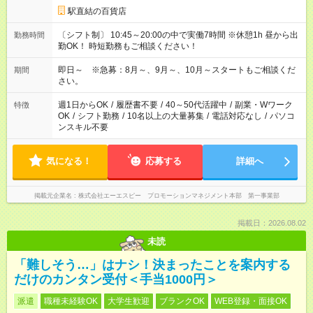
駅直結の百貨店
〔シフト制〕 10:45～20:00の中で実働7時間 ※休憩1h 昼から出
勤務時間
勤OK！ 時短勤務もご相談ください！
即日～ ※急募：8月～、9月～、10月～スタートもご相談くだ
期間
さい。
週1日からOK
/
履歴書不要
/
40～50代活躍中
/
副業・Wワーク
特徴
OK
/
シフト勤務
/
10名以上の大量募集
/
電話対応なし
/
パソコ
ンスキル不要
気になる！
応募する
詳細へ
掲載元企業名
株式会社エーエスピー プロモーションマネジメント本部 第一事業部
掲載日：2026.08.02
未読
「難しそう…」はナシ！決まったことを案内する
だけのカンタン受付＜手当1000円＞
派遣
職種未経験OK
大学生歓迎
ブランクOK
WEB登録・面接OK