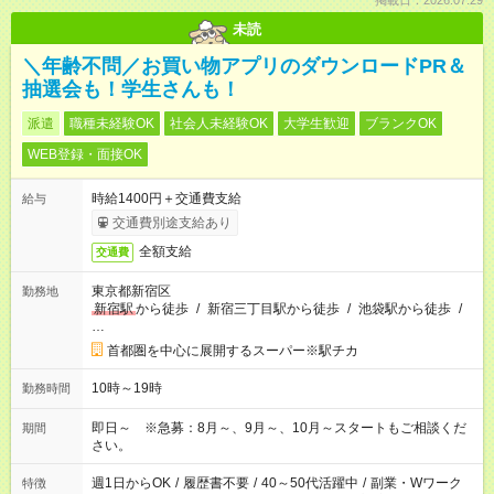
掲載日：2026.07.29
未読
＼年齢不問／お買い物アプリのダウンロードPR＆
抽選会も！学生さんも！
派遣
職種未経験OK
社会人未経験OK
大学生歓迎
ブランクOK
WEB登録・面接OK
時給1400円＋交通費支給
給与
交通費別途支給あり
全額支給
交通費
東京都新宿区
勤務地
新宿駅
から徒歩
/
新宿三丁目駅から徒歩
/
池袋駅から徒歩
/
…
首都圏を中心に展開するスーパー※駅チカ
10時～19時
勤務時間
即日～ ※急募：8月～、9月～、10月～スタートもご相談くだ
期間
さい。
週1日からOK
/
履歴書不要
/
40～50代活躍中
/
副業・Wワーク
特徴