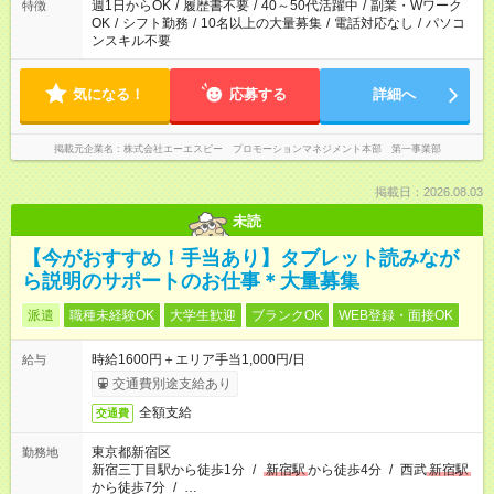
週1日からOK
/
履歴書不要
/
40～50代活躍中
/
副業・Wワーク
特徴
OK
/
シフト勤務
/
10名以上の大量募集
/
電話対応なし
/
パソコ
ンスキル不要
気になる！
応募する
詳細へ
掲載元企業名
株式会社エーエスピー プロモーションマネジメント本部 第一事業部
掲載日：2026.08.03
未読
【今がおすすめ！手当あり】タブレット読みなが
ら説明のサポートのお仕事＊大量募集
派遣
職種未経験OK
大学生歓迎
ブランクOK
WEB登録・面接OK
時給1600円＋エリア手当1,000円/日
給与
交通費別途支給あり
全額支給
交通費
東京都新宿区
勤務地
新宿三丁目駅から徒歩1分
/
新宿駅
から徒歩4分
/
西武
新宿駅
から徒歩7分
/
…