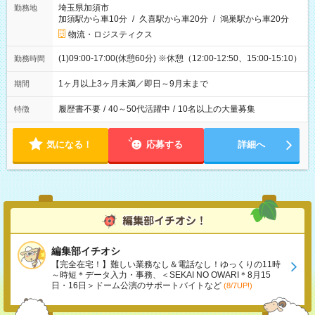
埼玉県加須市
勤務地
加須駅から車10分
/
久喜駅から車20分
/
鴻巣駅から車20分
物流・ロジスティクス
(1)09:00-17:00(休憩60分) ※休憩（12:00-12:50、15:00-15:10）
勤務時間
1ヶ月以上3ヶ月未満／即日～9月末まで
期間
履歴書不要
/
40～50代活躍中
/
10名以上の大量募集
特徴
気になる！
応募する
詳細へ
編集部イチオシ
【完全在宅！】難しい業務なし＆電話なし！ゆっくりの11時
～時短＊データ入力・事務、＜SEKAI NO OWARI＊8月15
日・16日＞ドーム公演のサポートバイトなど
(8/7UP!)