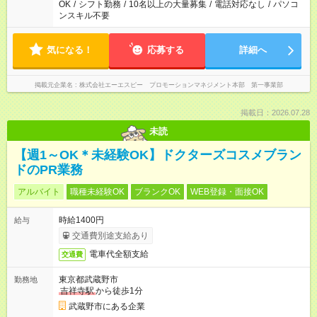
OK
/
シフト勤務
/
10名以上の大量募集
/
電話対応なし
/
パソコ
ンスキル不要
気になる！
応募する
詳細へ
掲載元企業名
株式会社エーエスピー プロモーションマネジメント本部 第一事業部
掲載日：2026.07.28
未読
【週1～OK＊未経験OK】ドクターズコスメブラン
ドのPR業務
アルバイト
職種未経験OK
ブランクOK
WEB登録・面接OK
時給1400円
給与
交通費別途支給あり
電車代全額支給
交通費
東京都武蔵野市
勤務地
吉祥寺駅
から徒歩1分
武蔵野市にある企業