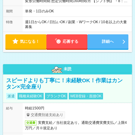
変形労働時間制 想定労働時間160時間/月 【シフト例】 ・8：00
～21：00
単発・1日のみOK
期間
週1日からOK / 日払いOK / 副業・WワークOK / 10名以上の大量
特徴
募集
気になる！
応募する
詳細へ
未読
スピードよりも丁寧に！未経験OK！作業はカン
タン×完全座り
派遣
職種未経験OK
ブランクOK
WEB登録・面接OK
時給1500円
給与
交通費別途支給あり
実費支給／当社規定あり。通勤交通費実費支払／上限4
交通費
万円／月※規定あり