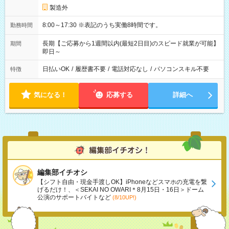
製造外
8:00～17:30 ※表記のうち実働8時間です。
勤務時間
長期【ご応募から1週間以内(最短2日目)のスピード就業が可能】
期間
即日～
日払いOK
/
履歴書不要
/
電話対応なし
/
パソコンスキル不要
特徴
気になる！
応募する
詳細へ
編集部イチオシ
【シフト自由・現金手渡しOK】iPhoneなどスマホの充電を繋
げるだけ！、＜SEKAI NO OWARI＊8月15日・16日＞ドーム
公演のサポートバイトなど
(8/10UP!)