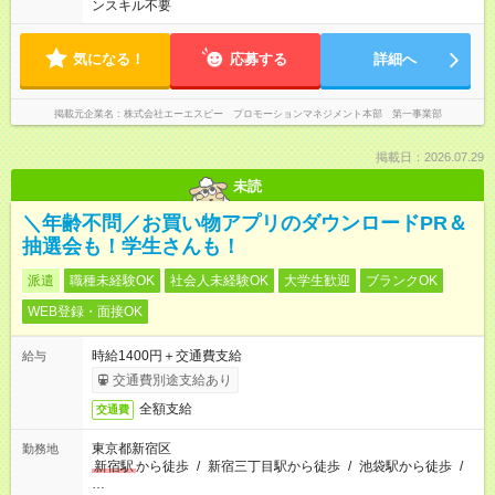
ンスキル不要
気になる！
応募する
詳細へ
掲載元企業名
株式会社エーエスピー プロモーションマネジメント本部 第一事業部
掲載日：2026.07.29
未読
＼年齢不問／お買い物アプリのダウンロードPR＆
抽選会も！学生さんも！
派遣
職種未経験OK
社会人未経験OK
大学生歓迎
ブランクOK
WEB登録・面接OK
時給1400円＋交通費支給
給与
交通費別途支給あり
全額支給
交通費
東京都新宿区
勤務地
新宿駅
から徒歩
/
新宿三丁目駅から徒歩
/
池袋駅から徒歩
/
…