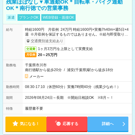
残業ほぼなし▼車通勤OK＊自転車・バイク通勤
OK＊南行徳での営業事務
派遣
ブランクOK
WEB登録・面接OK
時給1600円 月収例 24万円 時給1600円×実働7h40m×週5日×4
給与
週 ※月収例を保証するものではありません。※給与即受取りサ
ービス利用可（利用条件有）
交通費別途支給あり
1ヶ月3万円を上限として実費支給
交通費
20～25万円
月収例
千葉県市川市
勤務地
南行徳駅から徒歩20分
/
浦安(千葉県)駅から徒歩18分
メーカー
08:30-17:10（休憩60分）実働7時間40分（残業少なめ！）
勤務時間
2026年08月24日～長期 ※開始日相談OK ※8月～！
期間
履歴書不要
特徴
気になる！
応募する
詳細へ