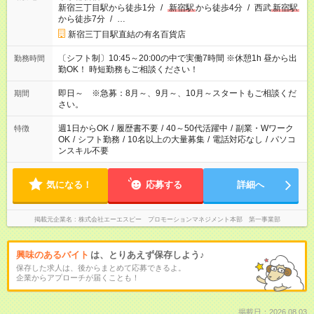
新宿三丁目駅から徒歩1分
/
新宿駅
から徒歩4分
/
西武
新宿駅
から徒歩7分
/
…
新宿三丁目駅直結の有名百貨店
〔シフト制〕10:45～20:00の中で実働7時間 ※休憩1h 昼から出
勤務時間
勤OK！ 時短勤務もご相談ください！
即日～ ※急募：8月～、9月～、10月～スタートもご相談くだ
期間
さい。
週1日からOK
/
履歴書不要
/
40～50代活躍中
/
副業・Wワーク
特徴
OK
/
シフト勤務
/
10名以上の大量募集
/
電話対応なし
/
パソコ
ンスキル不要
気になる！
応募する
詳細へ
掲載元企業名
株式会社エーエスピー プロモーションマネジメント本部 第一事業部
興味のあるバイト
は、とりあえず保存しよう♪
保存した求人は、後からまとめて応募できるよ。
企業からアプローチが届くことも！
掲載日：2026.08.03