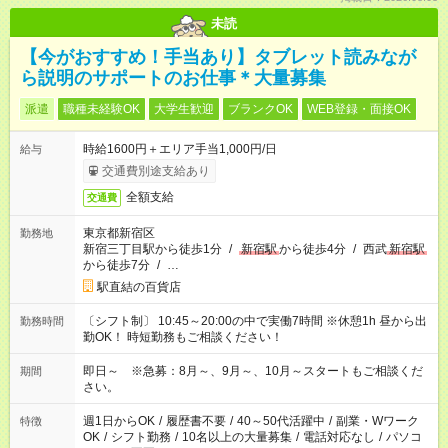
未読
【今がおすすめ！手当あり】タブレット読みなが
ら説明のサポートのお仕事＊大量募集
派遣
職種未経験OK
大学生歓迎
ブランクOK
WEB登録・面接OK
時給1600円＋エリア手当1,000円/日
給与
交通費別途支給あり
全額支給
交通費
東京都新宿区
勤務地
新宿三丁目駅から徒歩1分
/
新宿駅
から徒歩4分
/
西武
新宿駅
から徒歩7分
/
…
駅直結の百貨店
〔シフト制〕 10:45～20:00の中で実働7時間 ※休憩1h 昼から出
勤務時間
勤OK！ 時短勤務もご相談ください！
即日～ ※急募：8月～、9月～、10月～スタートもご相談くだ
期間
さい。
週1日からOK
/
履歴書不要
/
40～50代活躍中
/
副業・Wワーク
特徴
OK
/
シフト勤務
/
10名以上の大量募集
/
電話対応なし
/
パソコ