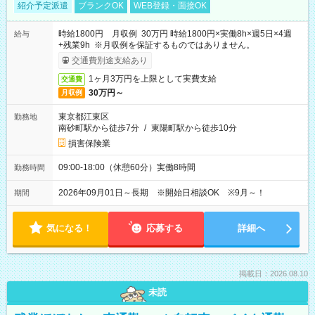
紹介予定派遣
ブランクOK
WEB登録・面接OK
時給1800円 月収例 30万円 時給1800円×実働8h×週5日×4週
給与
+残業9h ※月収例を保証するものではありません。
交通費別途支給あり
1ヶ月3万円を上限として実費支給
交通費
30万円～
月収例
東京都江東区
勤務地
南砂町駅から徒歩7分
/
東陽町駅から徒歩10分
損害保険業
09:00-18:00（休憩60分）実働8時間
勤務時間
2026年09月01日～長期 ※開始日相談OK ※9月～！
期間
気になる！
応募する
詳細へ
掲載日：2026.08.10
未読