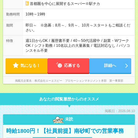
首都圏を中心に展開するスーパー※駅チカ
10時～19時
勤務時間
即日～ ※急募：8月～、9月～、10月～スタートもご相談くだ
期間
さい。
週1日からOK
/
履歴書不要
/
40～50代活躍中
/
副業・Wワーク
特徴
OK
/
シフト勤務
/
10名以上の大量募集
/
電話対応なし
/
パソコ
ンスキル不要
気になる！
応募する
詳細へ
掲載元企業名
株式会社エーエスピー プロモーションマネジメント本部 第一事業部
あなたの閲覧履歴からのオススメ
掲載日：2026.08.10
未読
時給1800円！【社員前提】南砂町での営業事務