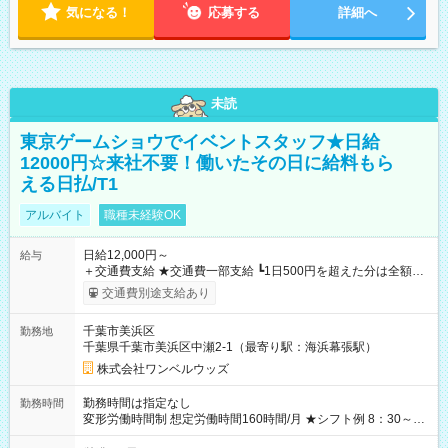
気になる！
応募する
詳細へ
未読
東京ゲームショウでイベントスタッフ★日給
12000円☆来社不要！働いたその日に給料もら
える日払/T1
アルバイト
職種未経験OK
日給12,000円～
給与
＋交通費支給 ★交通費一部支給 ┗1日500円を超えた分は全額支
給！ ※往復500円以内の方は自己負担となります ★日払いOK！
交通費別途支給あり
（規定あり） ┗働いたその日に現金GET♪ お仕事後はコンビニ
ATMから 日払い分を引き落とせます！ 【試用期間】試用期間
千葉市美浜区
勤務地
なし
千葉県千葉市美浜区中瀬2-1（最寄り駅：海浜幕張駅）
株式会社ワンベルウッズ
勤務時間は指定なし
勤務時間
変形労働時間制 想定労働時間160時間/月 ★シフト例 8：30～
19：00