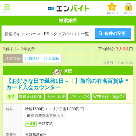
0
メニュー
気になる！
ログイン
検索結果
条件の変更
新宿でキャンペーン・PRスタッフのバイト一覧
3
1,533
件中
1
～
3
件表示
平均時給:
円
新着順
時給順
人気順
掲載日：2026.08.05
未読
【お好きな日で単発1日～！】新宿の有名百貨店＊
カード入会カウンター
派遣
職種未経験OK
大学生歓迎
ブランクOK
WEB登録・面接OK
時給1600円＋エリア手当1,000円/日
給与
交通費別途支給あり
全額支給
交通費
東京都新宿区
勤務地