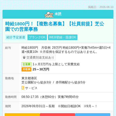
掲載日：2026.08.10
未読
時給1800円！【複数名募集】【社員前提】芝公
園での営業事務
紹介予定派遣
ブランクOK
WEB登録・面接OK
時給1800円 月収例 29万円 時給1800円×実働7h45m×週5日×4
給与
週+残業10h ※月収例を保証するものではありません。
交通費別途支給あり
1ヶ月3万円を上限として実費支給
交通費
25～30万円
月収例
東京都港区
勤務地
芝公園駅から徒歩3分
/
赤羽橋駅から徒歩5分
サ－ビス
08:50-17:35（休憩60分）実働7時間45分
勤務時間
2026年09月01日～長期 ※開始日相談OK ※9月～！
期間