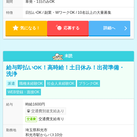
単発・1日のみOK
期間
日払いOK / 副業・WワークOK / 10名以上の大量募集
特徴
気になる！
応募する
詳細へ
未読
給与即払いOK！高時給！土日休み！出荷準備・
洗浄
派遣
職種未経験OK
社会人未経験OK
ブランクOK
WEB登録・面接OK
時給1600円
給与
交通費別途支給あり
交通費支給有り
交通費
埼玉県和光市
勤務地
和光市駅からバス10分