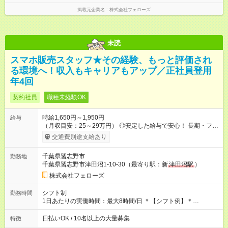
掲載元企業名
株式会社フェローズ
未読
スマホ販売スタッフ★その経験、もっと評価され
る環境へ！収入もキャリアもアップ／正社員登用
年4回
契約社員
職種未経験OK
時給1,650円～1,950円
給与
（月収目安：25～29万円） ◎安定した給与で安心！ 長期・フル
タイムで勤務いただける方にお越しいただきたいと思っていま
交通費別途支給あり
す。シフトが削られることはないので、安定した給与が入りま
す。 ◎日払い・週払いもOK！※規定あり すぐに働きたい、稼ぎ
千葉県習志野市
勤務地
たいという人もいると思います。このあたりは柔軟に対応する
千葉県習志野市津田沼1-10-30（最寄り駅：新
津田沼駅
）
ので、お気軽にご相談ください！ ※2ヶ月の試用期間がありま
す。その間の給与・待遇に変更はありません。 【試用期間】試
株式会社フェローズ
用期間あり 試用期間の長さ：2ヶ月 雇用形態、給与は本採用時
と同じです。
シフト制
勤務時間
1日あたりの実働時間：最大8時間/日 ＊【シフト例】＊
(1) 10:00～19:00 (2) 11:00～20:00 (3) 12:00～21:00 など ◎
いずれも実働8時間・休憩1時間です。中抜けシフトなどはあり
日払いOK / 10名以上の大量募集
特徴
ません。 ◎残業は少なく、月10時間未満です。「残業代で稼ぎ