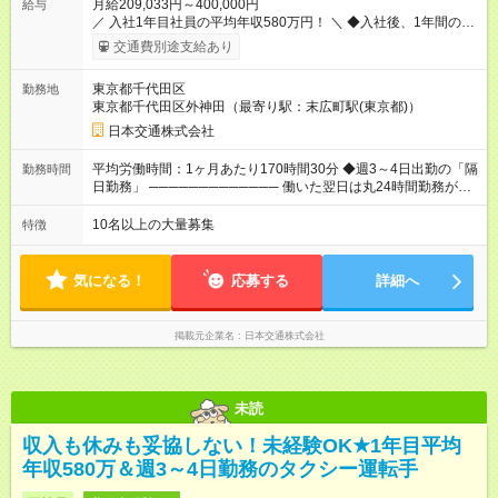
月給209,033円～400,000円
給与
／ 入社1年目社員の平均年収580万円！ ＼ ◆入社後、1年間の給
与保証あり！ ─────────────── 乗務にじっくりと慣れて
交通費別途支給あり
いただけるよう、売上に関係なく給与を保証します。保証額以
上の売上を確保した場合は、もちろんその分を上乗せで支給い
東京都千代田区
勤務地
たします。 【入社1～3カ月目】月給40万円保証 【入社4～12カ
東京都千代田区外神田（最寄り駅：末広町駅(東京都)）
月目】月給35万円保証 【入社13カ月以降】月給20万9033円＋
歩合＋賞与年3回 ※上記には、一律支給の手当を含みます。
日本交通株式会社
※「厚生労働省のタクシー運転者の最低賃金計算方法に基づ
く」 ◆業界最高水準の歩合率で還元！ ───────────────
平均労働時間：1ヶ月あたり170時間30分 ◆週3～4日出勤の「隔
勤務時間
売上の62%が歩合や賞与として還元されるため、頑張った分だ
日勤務」 ───────────── 働いた翌日は丸24時間勤務が入
け収入UPが実現できます。なかには入社1年目から年収800万円
りません。 ◆最も稼ぎやすい時間帯で勤務
も！ 【試用期間】試用期間あり 試用期間の長さ：3ヶ月 雇用形
───────────── シフトは、15：00～翌10：00 ※月間労働
10名以上の大量募集
特徴
態、給与は本採用時と同じです。 試用期間中の労働条件は本採
時間170.5h ※1回の乗務は15.5h（休憩3h） ※研修中は実働時間
用と同じです。
7.5h ※残業は基本的にありません 平均労働時間：1ヶ月あたり
170時間30分 ◆週3～4日出勤の「隔日勤務」
気になる！
応募する
詳細へ
───────────── 働いた翌日は丸24時間勤務が入りませ
ん。 ◆最も稼ぎやすい時間帯で勤務 ───────────── シフ
トは、15：00～翌10：00 ※月間労働時間170.5h ※1回の乗務は
掲載元企業名
日本交通株式会社
15.5h（休憩3h） ※研修中は実働時間7.5h ※残業は基本的にあり
ません
未読
収入も休みも妥協しない！未経験OK★1年目平均
年収580万＆週3～4日勤務のタクシー運転手