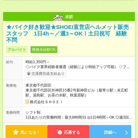
未読
★バイク好き歓迎★SHOEI直営店ヘルメット販売
スタッフ 1日4h～／週3～OK！土日祝可 経験
不問
アルバイト
職種未経験OK
時給1,350円～
給与
◇バイク業界経験者優遇（経験により時給アップ可能） ◇フルタ
イム採用の場合は1500円スタート ◇英語・中国語出来る方歓迎
交通費別途支給あり
※社員割引制度あり ※試用期間の3ヶ月の間、待遇や労働条件に
変更はありません。 【試用期間】試用期間あり 試用期間の長
東京都千代田区
勤務地
さ：3ヶ月 雇用形態、給与は本採用時と同じです。
東京都千代田区外神田15番2号新神田ビル（最寄り駅：末広町
駅、湯島駅、お茶の水駅、秋葉原駅）
株式会社ＳＨＯＥＩ
シフト制
勤務時間
1日あたりの実働時間：最大8時間/日 ◎1日4時間～OK ◎週3回～
OK ◎土日祝のみOK ※平日は11:00～19:00、休日・祝日は10:00
～18:00に営業。
気になる！
応募する
詳細へ