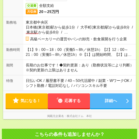
全額支給
交通費
20～25万円
月収例
東京都中央区
勤務地
日本橋(東京都)駅から徒歩1分
/
大手町(東京都)駅から徒歩8分
/
東京駅
から徒歩8分
/
…
高級ベーカリーの運営やパンの卸売・飲食展開を行う企業
【1】9：00～18：00（実働5～8h／休憩1h）【2】12：00～
勤務時間
21：00（実働5～8h／休憩1h）※【1】は開始時間、【2】は終
了時間が固定になります★最低時間数の固定OK
長期のお仕事です！◆契約更新：あり（勤務状況等により判断）
期間
※契約更新の上限はありません
日払いOK
/
履歴書不要
/
40～50代活躍中
/
副業・WワークOK
/
特徴
シフト勤務
/
電話対応なし
/
パソコンスキル不要
気になる！
応募する
詳細へ
掲載元企業名
株式会社ドム 本社
こちらの条件も追加しませんか？