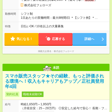
ので、お気軽にご相談ください！ ※2ヶ月の試用期間がありま
す。その間の給与・待遇に変更はありません。 【試用期間】試
株式会社フェローズ
用期間あり 試用期間の長さ：2ヶ月 雇用形態、給与は本採用時
と同じです。
シフト制
勤務時間
1日あたりの実働時間：最大8時間/日 ＊【シフト例】＊
(1) 10:00～19:00 (2) 11:00～20:00 (3) 12:00～21:00 など ◎
いずれも実働8時間・休憩1時間です。中抜けシフトなどはあり
日払いOK / 10名以上の大量募集
特徴
ません。 ◎残業は少なく、月10時間未満です。「残業代で稼ぎ
たい」などあれば相談に応じますのでおっしゃってください！
気になる！
応募する
詳細へ
掲載元企業名
株式会社フェローズ
未読
スマホ販売スタッフ★その経験、もっと評価され
る環境へ！収入もキャリアもアップ／正社員登用
年4回
契約社員
職種未経験OK
時給1,650円～1,950円
給与
（月収目安：25～29万円） ◎安定した給与で安心！ 長期・フル