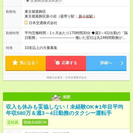
交通費別途支給あり
いただけるよう、売上に関係なく給与を保証します。保証額以
上の売上を確保した場合は、もちろんその分を上乗せで支給い
東京都葛飾区
勤務地
たします。 【入社1～3カ月目】月給40万円保証 【入社4～12カ
東京都葛飾区新小岩（最寄り駅：
新小岩駅
）
月目】月給35万円保証 【入社13カ月以降】月給20万9033円＋
歩合＋賞与年3回 ※上記には、一律支給の手当を含みます。
日本交通株式会社
※「厚生労働省のタクシー運転者の最低賃金計算方法に基づ
く」 ◆業界最高水準の歩合率で還元！ ───────────────
平均労働時間：1ヶ月あたり170時間30分 ◆週3～4日出勤の「隔
勤務時間
売上の62%が歩合や賞与として還元されるため、頑張った分だ
日勤務」 ───────────── 働いた翌日は丸24時間勤務が入
け収入UPが実現できます。なかには入社1年目から年収800万円
りません。 ◆最も稼ぎやすい時間帯で勤務
も！ 【試用期間】試用期間あり 試用期間の長さ：3ヶ月 雇用形
───────────── シフトは、15：00～翌10：00 ※月間労働
10名以上の大量募集
特徴
態、給与は本採用時と同じです。 試用期間中の労働条件は本採
時間170.5h ※1回の乗務は15.5h（休憩3h） ※研修中は実働時間
用と同じです。
7.5h ※残業は基本的にありません 平均労働時間：1ヶ月あたり
170時間30分 ◆週3～4日出勤の「隔日勤務」
気になる！
応募する
詳細へ
───────────── 働いた翌日は丸24時間勤務が入りませ
ん。 ◆最も稼ぎやすい時間帯で勤務 ───────────── シフ
トは、15：00～翌10：00 ※月間労働時間170.5h ※1回の乗務は
掲載元企業名
日本交通株式会社
15.5h（休憩3h） ※研修中は実働時間7.5h ※残業は基本的にあり
ません
未読
収入も休みも妥協しない！未経験OK★1年目平均
年収580万＆週3～4日勤務のタクシー運転手
正社員
職種未経験OK