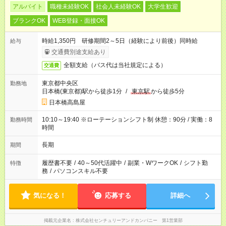
アルバイト
職種未経験OK
社会人未経験OK
大学生歓迎
ブランクOK
WEB登録・面接OK
時給1,350円 研修期間2～5日（経験により前後）同時給
給与
交通費別途支給あり
全額支給（バス代は当社規定による）
交通費
東京都中央区
勤務地
日本橋(東京都)駅から徒歩1分
/
東京駅
から徒歩5分
日本橋高島屋
10:10～19:40 ※ローテーションシフト制 休憩：90分 / 実働：8
勤務時間
時間
長期
期間
履歴書不要
/
40～50代活躍中
/
副業・WワークOK
/
シフト勤
特徴
務
/
パソコンスキル不要
気になる！
応募する
詳細へ
掲載元企業名
株式会社センチュリーアンドカンパニー 第1営業部