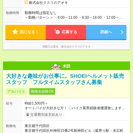
22:00＋160円 ★当社条件★ 1.月の半分以上 水 日曜日出勤可能
株式会社クスリのアオキ
な方 2.当社近隣店舗へのヘルプが可能な方 3.下記のいずれかの
時間帯で勤務可能な方 a 8:30～ b ～18:00 c ～閉店時間
勤務時間は指定なし
勤務時間
【試用期間】試用期間なし
＜勤務パターン＞ ・8:00～11:00 ・8:30～16:00 ・12:00～
18:00 上記勤務時間内で1日3時間以上 ※1日の実働時間が法定労
働時間（1日8時間）を超えることはありません。
気になる！
応募する
詳細へ
掲載元企業名
株式会社クスリのアオキ
未読
大好きな趣味がお仕事に。SHOEIヘルメット販売
スタッフ フルタイムスタッフさん募集
アルバイト
職種未経験OK
時給1,500円～
給与
オートバイが大好きな方！ ◇バイク業界経験者優遇致します。
◇英語・中国語出来る方大歓迎 ※社員割引制度あり ※試用期間の
交通費別途支給あり
3ヶ月の間、待遇や労働条件に変更はありません。 【試用期間】
試用期間あり 試用期間の長さ：3ヶ月 雇用形態、給与は本採用
東京都千代田区
勤務地
時と同じです。
東京都千代田区外神田15番2号新神田ビル（最寄り駅：末広町