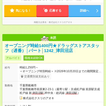
7:00～12:00 ・8:00～13:00 1日5時間 (7～7.5時間のフルタイム
も応相談)
気になる！
応募する
詳細へ
掲載元企業名
株式会社クスリのアオキ
未読
オープニング時給1400円★ドラッグストアスタッ
フ（遅番）│パート│1242_津田沼店
アルバイト
職種未経験OK
時給1,250円～
給与
＜オープニング特別時給＞ ※2026年10月20日までの期間限定特
別時給 8:30～17:00 時給1400円 17:00～22:00 時給1500円
交通費別途支給あり
※2026年10月21日～通常時給適用 8:30～17:00 時給1250円
17:00～22:00 時給1300円 ※日祝は時給100円ＵＰ！ 22時以
千葉県船橋市
勤務地
降 25％増し（営業店舗のみ） 【手当】 ※登録販売者資格手当
千葉県船橋市前原東2-23-1（最寄り駅：京成松戸線 前原駅京成
あり（時給＋30円） 【試用期間】試用期間なし
松戸線 新
津田沼駅
JR中央・総武線
津田沼駅
）
株式会社クスリのアオキ