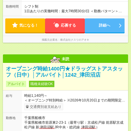
シフト制
勤務時間
1日あたりの実働時間：最大7時間30分/日 ＜勤務パターン＞
・ 8:30～17:00 ※1日5時間 ※8:30～勤務必須 （7時間～7.5時間
のフルタイム歓迎）
気になる！
応募する
詳細へ
掲載元企業名
株式会社クスリのアオキ
未読
オープニング時給1400円★ドラッグストアスタッ
フ（日中）│アルバイト│1242_津田沼店
アルバイト
職種未経験OK
時給1,140円～
給与
＜オープニング特別時給＞ ※2026年10月20日までの期間限定特
別時給 8:30～17:00 時給1400円 17:00～22:00 時給1500円
交通費別途支給あり
※2026年10月21日～通常時給適用 8:30～17:00 時給1140円
17:00～22:00 時給1140円 ※日祝は時給100円ＵＰ！ 22時以
千葉県船橋市
勤務地
降 25％増し（営業店舗のみ） 【手当】 ※登録販売者資格手当
千葉県船橋市前原東2-23-1（最寄り駅：京成松戸線 前原駅京成
あり（時給＋30円） ※2026年10月21日～適用 ★下記当社条件
松戸線 新
津田沼駅
JR中央・総武線
津田沼駅
）
に対応できる方は時給――― 8:00～17:00＋110円 17:00～