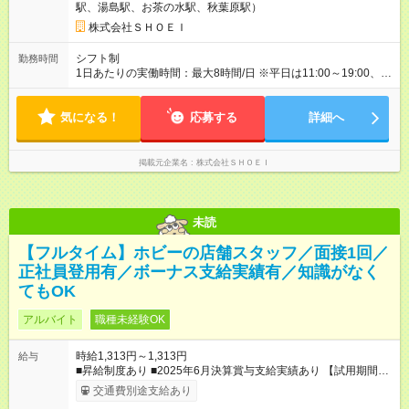
駅、湯島駅、お茶の水駅、秋葉原駅）
株式会社ＳＨＯＥＩ
シフト制
勤務時間
1日あたりの実働時間：最大8時間/日 ※平日は11:00～19:00、土
日・祝日は10:00～18:00での営業となります。
気になる！
応募する
詳細へ
掲載元企業名
株式会社ＳＨＯＥＩ
未読
【フルタイム】ホビーの店舗スタッフ／面接1回／
正社員登用有／ボーナス支給実績有／知識がなく
てもOK
アルバイト
職種未経験OK
時給1,313円～1,313円
給与
■昇給制度あり ■2025年6月決算賞与支給実績あり 【試用期間】
試用期間あり 試用期間の長さ：6ヶ月 雇用形態、給与は本採用
交通費別途支給あり
時と同じです。