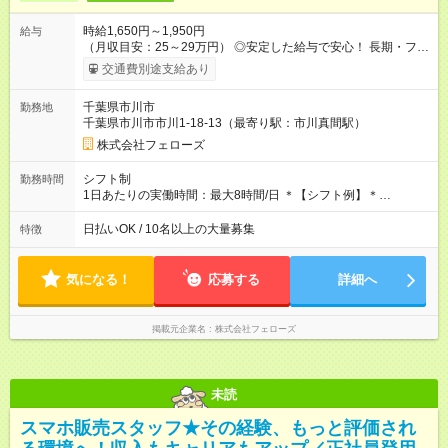
時給1,650円～1,950円
給与
（月収目安：25～29万円） ◎安定した給与で安心！ 長期・フル
タイムで勤務いただける方にお越しいただきたいと思っていま
交通費別途支給あり
す。シフトが削られることはないので、安定した給与が入りま
す。 ◎日払い・週払いもOK！※規定あり すぐに働きたい、稼ぎ
千葉県市川市
勤務地
たいという人もいると思います。このあたりは柔軟に対応する
千葉県市川市市川1-18-13（最寄り駅：市川真間駅）
ので、お気軽にご相談ください！ ※2ヶ月の試用期間がありま
す。その間の給与・待遇に変更はありません。 【試用期間】試
株式会社フェローズ
用期間あり 試用期間の長さ：2ヶ月 雇用形態、給与は本採用時
と同じです。
シフト制
勤務時間
1日あたりの実働時間：最大8時間/日 ＊【シフト例】＊
(1) 10:00～19:00 (2) 11:00～20:00 (3) 12:00～21:00 など ◎
いずれも実働8時間・休憩1時間です。中抜けシフトなどはあり
日払いOK / 10名以上の大量募集
特徴
ません。 ◎残業は少なく、月10時間未満です。「残業代で稼ぎ
たい」などあれば相談に応じますのでおっしゃってください！
気になる！
応募する
詳細へ
掲載元企業名
株式会社フェローズ
未読
スマホ販売スタッフ★その経験、もっと評価され