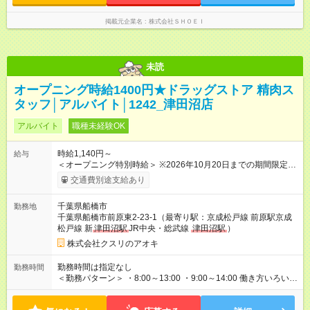
掲載元企業名
株式会社ＳＨＯＥＩ
未読
オープニング時給1400円★ドラッグストア 精肉ス
タッフ│アルバイト│1242_津田沼店
アルバイト
職種未経験OK
時給1,140円～
給与
＜オープニング特別時給＞ ※2026年10月20日までの期間限定特
別時給 8:30～17:00 時給1400円 ※2026年10月21日～通常時
交通費別途支給あり
給適用 8:30～17:00 時給1140円 ※日祝は時給100円ＵＰ！ 22
時以降 25％増し（営業店舗のみ） ※職務手当あり！（時給＋
千葉県船橋市
勤務地
100円） (内訳 手当60円＋調整手当40円） ※2026年10月21日
千葉県船橋市前原東2-23-1（最寄り駅：京成松戸線 前原駅京成
～適用 ★当社条件に対応できる方時給UP★ 8:00～17:00＋160
松戸線 新
津田沼駅
JR中央・総武線
津田沼駅
）
円 ★当社条件★ 近隣店舗へのヘルプが可能な方 【試用期間】試
用期間なし
株式会社クスリのアオキ
勤務時間は指定なし
勤務時間
＜勤務パターン＞ ・8:00～13:00 ・9:00～14:00 働き方いろいろ
8:30～、9:30～の勤務も大丈夫！ ※1日の実働時間が法定労働時
間（1日8時間）を超えることはありません。