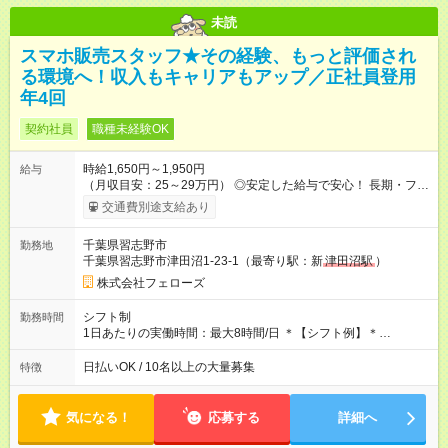
未読
スマホ販売スタッフ★その経験、もっと評価され
る環境へ！収入もキャリアもアップ／正社員登用
年4回
契約社員
職種未経験OK
時給1,650円～1,950円
給与
（月収目安：25～29万円） ◎安定した給与で安心！ 長期・フル
タイムで勤務いただける方にお越しいただきたいと思っていま
交通費別途支給あり
す。シフトが削られることはないので、安定した給与が入りま
す。 ◎日払い・週払いもOK！※規定あり すぐに働きたい、稼ぎ
千葉県習志野市
勤務地
たいという人もいると思います。このあたりは柔軟に対応する
千葉県習志野市津田沼1-23-1（最寄り駅：新
津田沼駅
）
ので、お気軽にご相談ください！ ※2ヶ月の試用期間がありま
す。その間の給与・待遇に変更はありません。 【試用期間】試
株式会社フェローズ
用期間あり 試用期間の長さ：2ヶ月 雇用形態、給与は本採用時
と同じです。
シフト制
勤務時間
1日あたりの実働時間：最大8時間/日 ＊【シフト例】＊
(1) 10:00～19:00 (2) 11:00～20:00 (3) 12:00～21:00 など ◎
いずれも実働8時間・休憩1時間です。中抜けシフトなどはあり
日払いOK / 10名以上の大量募集
特徴
ません。 ◎残業は少なく、月10時間未満です。「残業代で稼ぎ
たい」などあれば相談に応じますのでおっしゃってください！
気になる！
応募する
詳細へ