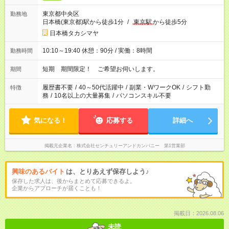
東京都中央区
勤務地
日本橋(東京都)駅から徒歩1分
/
東京駅
から徒歩5分
日本橋タカシマヤ
10:10～19:40 休憩：90分 / 実働：8時間
勤務時間
短期 期間限定！ ご希望お伺いします。
期間
履歴書不要
/
40～50代活躍中
/
副業・WワークOK
/
シフト勤
特徴
務
/
10名以上の大量募集
/
パソコンスキル不要
気になる！
応募する
詳細へ
掲載元企業名
株式会社センチュリーアンドカンパニー 第1営業部
興味のあるバイト
は、とりあえず保存しよう♪
保存した求人は、後からまとめて応募できるよ。
企業からアプローチが届くことも！
掲載日：2026.08.06
未読