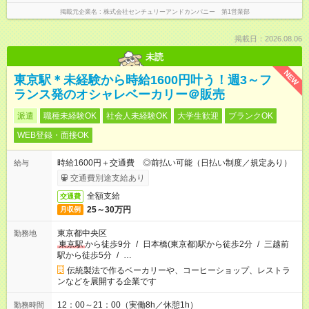
掲載元企業名
株式会社センチュリーアンドカンパニー 第1営業部
掲載日：2026.08.06
未読
NEW
東京駅＊未経験から時給1600円叶う！週3～フ
ランス発のオシャレベーカリー＠販売
派遣
職種未経験OK
社会人未経験OK
大学生歓迎
ブランクOK
WEB登録・面接OK
時給1600円＋交通費 ◎前払い可能（日払い制度／規定あり）
給与
交通費別途支給あり
全額支給
交通費
25～30万円
月収例
東京都中央区
勤務地
東京駅
から徒歩9分
/
日本橋(東京都)駅から徒歩2分
/
三越前
駅から徒歩5分
/
…
伝統製法で作るベーカリーや、コーヒーショップ、レストラ
ンなどを展開する企業です
12：00～21：00（実働8h／休憩1h）
勤務時間