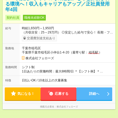
る環境へ！収入もキャリアもアップ／正社員登用
年4回
契約社員
職種未経験OK
時給1,650円～1,950円
給与
（月収目安：25～29万円） ◎安定した給与で安心！ 長期・フル
タイムで勤務いただける方にお越しいただきたいと思っていま
交通費別途支給あり
す。シフトが削られることはないので、安定した給与が入りま
す。 ◎日払い・週払いもOK！※規定あり すぐに働きたい、稼ぎ
千葉市稲毛区
勤務地
たいという人もいると思います。このあたりは柔軟に対応する
千葉県千葉市稲毛区小仲台1-4-20（最寄り駅：
稲毛駅
）
ので、お気軽にご相談ください！ ※2ヶ月の試用期間がありま
す。その間の給与・待遇に変更はありません。 【試用期間】試
株式会社フェローズ
用期間あり 試用期間の長さ：2ヶ月 雇用形態、給与は本採用時
と同じです。
シフト制
勤務時間
1日あたりの実働時間：最大8時間/日 ＊【シフト例】＊
(1) 10:00～19:00 (2) 11:00～20:00 (3) 12:00～21:00 など ◎
いずれも実働8時間・休憩1時間です。中抜けシフトなどはあり
日払いOK / 10名以上の大量募集
特徴
ません。 ◎残業は少なく、月10時間未満です。「残業代で稼ぎ
たい」などあれば相談に応じますのでおっしゃってください！
気になる！
応募する
詳細へ
掲載元企業名
株式会社フェローズ