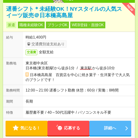
NEW
遅番シフト＊未経験OK！NYスタイルの人気ス
イーツ販売＠日本橋高島屋
派遣
職種未経験OK
ブランクOK
WEB登録・面接OK
時給1,400円
給与
交通費別途支給あり
全額支給
交通費
東京都中央区
勤務地
日本橋(東京都)駅から徒歩1分
/
東京駅
から徒歩10分
日本橋高島屋 百貨店を中心に焼き菓子・生洋菓子で大人気
のブランドです！
12:00～21:00 遅番シフト勤務 休憩：60分 / 実働：8時間
勤務時間
長期
期間
履歴書不要
/
40～50代活躍中
/
パソコンスキル不要
特徴
気になる！
応募する
詳細へ