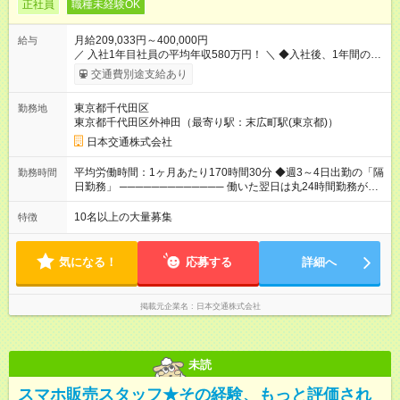
正社員
職種未経験OK
月給209,033円～400,000円
給与
／ 入社1年目社員の平均年収580万円！ ＼ ◆入社後、1年間の給
与保証あり！ ─────────────── 乗務にじっくりと慣れて
交通費別途支給あり
いただけるよう、売上に関係なく給与を保証します。保証額以
上の売上を確保した場合は、もちろんその分を上乗せで支給い
東京都千代田区
勤務地
たします。 【入社1～3カ月目】月給40万円保証 【入社4～12カ
東京都千代田区外神田（最寄り駅：末広町駅(東京都)）
月目】月給35万円保証 【入社13カ月以降】月給20万9033円＋
歩合＋賞与年3回 ※上記には、一律支給の手当を含みます。
日本交通株式会社
※「厚生労働省のタクシー運転者の最低賃金計算方法に基づ
く」 ◆業界最高水準の歩合率で還元！ ───────────────
平均労働時間：1ヶ月あたり170時間30分 ◆週3～4日出勤の「隔
勤務時間
売上の62%が歩合や賞与として還元されるため、頑張った分だ
日勤務」 ───────────── 働いた翌日は丸24時間勤務が入
け収入UPが実現できます。なかには入社1年目から年収800万円
りません。 ◆最も稼ぎやすい時間帯で勤務
も！ 【試用期間】試用期間あり 試用期間の長さ：3ヶ月 雇用形
───────────── シフトは、15：00～翌10：00 ※月間労働
10名以上の大量募集
特徴
態、給与は本採用時と同じです。 試用期間中の労働条件は本採
時間170.5h ※1回の乗務は15.5h（休憩3h） ※研修中は実働時間
用と同じです。
7.5h ※残業は基本的にありません 平均労働時間：1ヶ月あたり
170時間30分 ◆週3～4日出勤の「隔日勤務」
気になる！
応募する
詳細へ
───────────── 働いた翌日は丸24時間勤務が入りませ
ん。 ◆最も稼ぎやすい時間帯で勤務 ───────────── シフ
トは、15：00～翌10：00 ※月間労働時間170.5h ※1回の乗務は
掲載元企業名
日本交通株式会社
15.5h（休憩3h） ※研修中は実働時間7.5h ※残業は基本的にあり
ません
未読
スマホ販売スタッフ★その経験、もっと評価され