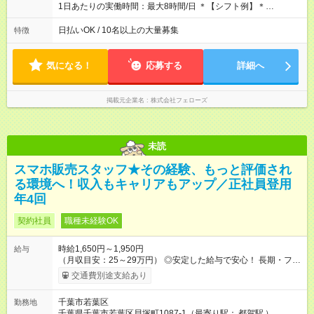
1日あたりの実働時間：最大8時間/日 ＊【シフト例】＊
(1) 10:00～19:00 (2) 11:00～20:00 (3) 12:00～21:00 など ◎
いずれも実働8時間・休憩1時間です。中抜けシフトなどはあり
日払いOK / 10名以上の大量募集
特徴
ません。 ◎残業は少なく、月10時間未満です。「残業代で稼ぎ
たい」などあれば相談に応じますのでおっしゃってください！
気になる！
応募する
詳細へ
掲載元企業名
株式会社フェローズ
未読
スマホ販売スタッフ★その経験、もっと評価され
る環境へ！収入もキャリアもアップ／正社員登用
年4回
契約社員
職種未経験OK
時給1,650円～1,950円
給与
（月収目安：25～29万円） ◎安定した給与で安心！ 長期・フル
タイムで勤務いただける方にお越しいただきたいと思っていま
交通費別途支給あり
す。シフトが削られることはないので、安定した給与が入りま
す。 ◎日払い・週払いもOK！※規定あり すぐに働きたい、稼ぎ
千葉市若葉区
勤務地
たいという人もいると思います。このあたりは柔軟に対応する
千葉県千葉市若葉区貝塚町1087-1（最寄り駅：
都賀駅
）