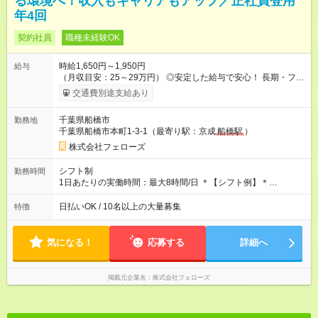
る環境へ！収入もキャリアもアップ／正社員登用
年4回
契約社員
職種未経験OK
時給1,650円～1,950円
給与
（月収目安：25～29万円） ◎安定した給与で安心！ 長期・フル
タイムで勤務いただける方にお越しいただきたいと思っていま
交通費別途支給あり
す。シフトが削られることはないので、安定した給与が入りま
す。 ◎日払い・週払いもOK！※規定あり すぐに働きたい、稼ぎ
千葉県船橋市
勤務地
たいという人もいると思います。このあたりは柔軟に対応する
千葉県船橋市本町1-3-1（最寄り駅：京成
船橋駅
）
ので、お気軽にご相談ください！ ※2ヶ月の試用期間がありま
す。その間の給与・待遇に変更はありません。 【試用期間】試
株式会社フェローズ
用期間あり 試用期間の長さ：2ヶ月 雇用形態、給与は本採用時
と同じです。
シフト制
勤務時間
1日あたりの実働時間：最大8時間/日 ＊【シフト例】＊
(1) 10:00～19:00 (2) 11:00～20:00 (3) 12:00～21:00 など ◎
いずれも実働8時間・休憩1時間です。中抜けシフトなどはあり
日払いOK / 10名以上の大量募集
特徴
ません。 ◎残業は少なく、月10時間未満です。「残業代で稼ぎ
たい」などあれば相談に応じますのでおっしゃってください！
気になる！
応募する
詳細へ
掲載元企業名
株式会社フェローズ