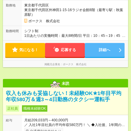
東京都千代田区
勤務地
東京都千代田区外神田1-15-16ラジオ会館8階（最寄り駅：秋葉
原駅）
ボークス 株式会社
シフト制
勤務時間
1日あたりの実働時間：最大8時間/日 平日：10：45～19：45
土日祝：9：45～19：45の中で6時間より応相談。休憩1時間 残
業ほとんどなしです。2025年12 月アルバイト残業実績（平均3
気になる！
時間）
応募する
詳細へ
掲載元企業名
ボークス 株式会社
未読
収入も休みも妥協しない！未経験OK★1年目平均
年収580万＆週3～4日勤務のタクシー運転手
正社員
職種未経験OK
月給209,033円～400,000円
給与
／ 入社1年目社員の平均年収580万円！ ＼ ◆入社後、1年間の給
与保証あり！ ─────────────── 乗務にじっくりと慣れて