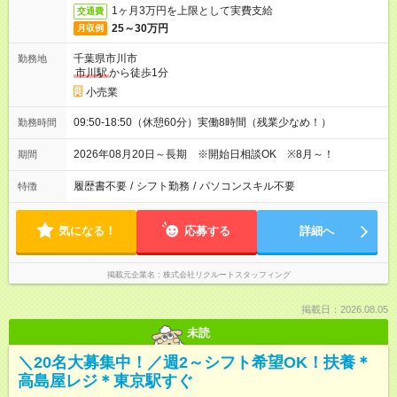
1ヶ月3万円を上限として実費支給
交通費
25～30万円
月収例
千葉県市川市
勤務地
市川駅
から徒歩1分
小売業
09:50-18:50（休憩60分）実働8時間（残業少なめ！）
勤務時間
2026年08月20日～長期 ※開始日相談OK ※8月～！
期間
履歴書不要
/
シフト勤務
/
パソコンスキル不要
特徴
気になる！
応募する
詳細へ
掲載元企業名
株式会社リクルートスタッフィング
掲載日：2026.08.05
未読
＼20名大募集中！／週2～シフト希望OK！扶養＊
高島屋レジ＊東京駅すぐ