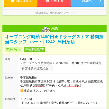
気になる！
応募する
詳細へ
掲載元企業名
株式会社クスリのアオキ
未読
オープニング時給1400円★ドラッグストア 精肉担
当スタッフ│パート│1242_津田沼店
アルバイト
職種未経験OK
時給1,300円～
給与
＜オープニング特別時給＞ ※2026年10月20日までの期間限定特
別時給 8:30～17:00 時給1400円 ※2026年10月21日～通常時
交通費別途支給あり
給適用 8:30～17:00 時給1300円 ※日祝は時給100円ＵＰ！ 22
時以降 25％増し（営業店舗のみ） ※職務手当あり！（時給＋
千葉県船橋市
勤務地
100円） (内訳 手当60円＋調整手当40円） 【試用期間】試用期
千葉県船橋市前原東2-23-1（最寄り駅：京成松戸線 前原駅京成
間なし
松戸線 新
津田沼駅
JR中央・総武線
津田沼駅
）
株式会社クスリのアオキ
シフト制
勤務時間
1日あたりの実働時間：最大7時間30分/日 ＜勤務パターン＞ ・
8:00～16:00 働き方いろいろ 1日6時間～7.5時間勤務相談可能