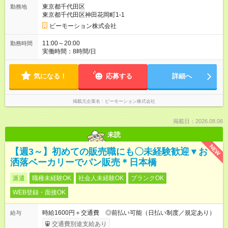
東京都千代田区
勤務地
東京都千代田区神田花岡町1-1
ビーモーション株式会社
11:00～20:00
勤務時間
実働時間：8時間/日
気になる！
応募する
詳細へ
掲載元企業名
ビーモーション株式会社
掲載日：2026.08.06
未読
NEW
【週3～】初めての販売職にも〇未経験歓迎▼お
洒落ベーカリーでパン販売＊日本橋
派遣
職種未経験OK
社会人未経験OK
ブランクOK
WEB登録・面接OK
時給1600円＋交通費 ◎前払い可能（日払い制度／規定あり）
給与
交通費別途支給あり