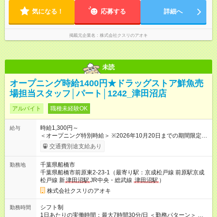
気になる！
応募する
詳細へ
掲載元企業名
株式会社クスリのアオキ
未読
オープニング時給1400円★ドラッグストア鮮魚売
場担当スタッフ│パート│1242_津田沼店
アルバイト
職種未経験OK
時給1,300円～
給与
＜オープニング特別時給＞ ※2026年10月20日までの期間限定特
別時給 8:30～17:00 時給1400円 ※2026年10月21日～通常時
交通費別途支給あり
給適用 8:30～17:00 時給1300円 ※日祝は時給100円ＵＰ！ 22
時以降 25％増し（営業店舗のみ） ※職務手当あり！時給＋
千葉県船橋市
勤務地
100円 (内訳 手当60円＋調整手当40円） ★マイスター手当あ
千葉県船橋市前原東2-23-1（最寄り駅：京成松戸線 前原駅京成
り！ 業務習得度次第で時給＋50円 【試用期間】試用期間なし
松戸線 新
津田沼駅
JR中央・総武線
津田沼駅
）
株式会社クスリのアオキ
シフト制
勤務時間
1日あたりの実働時間：最大7時間30分/日 ＜勤務パターン＞ ・