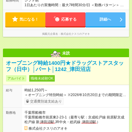
シフト制
勤務時間
1日あたりの実働時間：最大7時間30分/日 ＜勤務パターン＞ ・
16:00～22:00 1日5時間 ・閉店までのフルタイム応相談！ 1日7
時間～7.5時間
気になる！
応募する
詳細へ
掲載元企業名
株式会社クスリのアオキ
未読
オープニング時給1400円★ドラッグストアスタッ
フ（日中）│パート│1242_津田沼店
アルバイト
職種未経験OK
時給1,250円～
給与
＜オープニング特別時給＞ ※2026年10月20日までの期間限定特
別時給 8:30～17:00 時給1400円 17:00～22:00 時給1500円
交通費別途支給あり
※2026年10月21日～通常時給適用 8:30～17:00 時給1250円
17:00～22:00 時給1300円 ※日祝は時給100円ＵＰ！ 22時以
千葉県船橋市
勤務地
降 25％増し（営業店舗のみ） 【手当】 ※登録販売者資格手当
千葉県船橋市前原東2-23-1（最寄り駅：京成松戸線 前原駅京成
あり（時給＋30円） 【試用期間】試用期間なし
松戸線 新
津田沼駅
JR中央・総武線
津田沼駅
）
株式会社クスリのアオキ