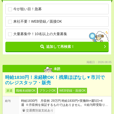
今が狙い目！急募
来社不要！WEB登録／面接OK
大量募集中！10名以上の大量募集
追加して再検索！
掲載日：2026.08.05
未読
時給1830円！未経験OK！残業ほぼなし▼市川で
のレジスタッフ・販売
派遣
職種未経験OK
ブランクOK
WEB登録・面接OK
時給1830円 月収例 29万円 時給1830円×実働8h×週5日×4
給与
週 ※月収例を保証するものではありません。※給与即受取りサ
ービス利用可（利用条件有）
交通費別途支給あり