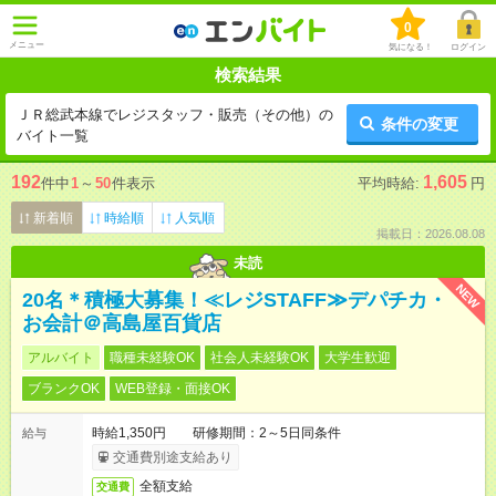
0
メニュー
気になる！
ログイン
検索結果
ＪＲ総武本線でレジスタッフ・販売（その他）の
条件の変更
バイト一覧
192
1,605
件中
1
～
50
件表示
平均時給:
円
新着順
時給順
人気順
掲載日：2026.08.08
未読
NEW
20名＊積極大募集！≪レジSTAFF≫デパチカ・
お会計＠高島屋百貨店
アルバイト
職種未経験OK
社会人未経験OK
大学生歓迎
ブランクOK
WEB登録・面接OK
時給1,350円 研修期間：2～5日同条件
給与
交通費別途支給あり
全額支給
交通費