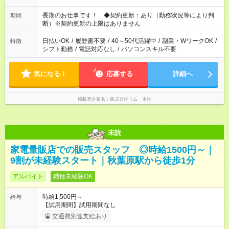
長期のお仕事です！ ◆契約更新：あり（勤務状況等により判
期間
断）※契約更新の上限はありません
日払いOK
/
履歴書不要
/
40～50代活躍中
/
副業・WワークOK
/
特徴
シフト勤務
/
電話対応なし
/
パソコンスキル不要
気になる！
応募する
詳細へ
掲載元企業名
株式会社ドム 本社
未読
家電量販店での販売スタッフ ◎時給1500円～｜
9割が未経験スタート｜秋葉原駅から徒歩1分
アルバイト
職種未経験OK
時給1,500円～
給与
【試用期間】試用期間なし
交通費別途支給あり