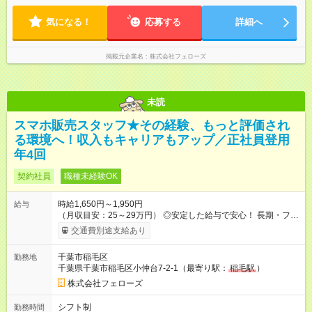
たい」などあれば相談に応じますのでおっしゃってください！
気になる！
応募する
詳細へ
掲載元企業名
株式会社フェローズ
未読
スマホ販売スタッフ★その経験、もっと評価され
る環境へ！収入もキャリアもアップ／正社員登用
年4回
契約社員
職種未経験OK
時給1,650円～1,950円
給与
（月収目安：25～29万円） ◎安定した給与で安心！ 長期・フル
タイムで勤務いただける方にお越しいただきたいと思っていま
交通費別途支給あり
す。シフトが削られることはないので、安定した給与が入りま
す。 ◎日払い・週払いもOK！※規定あり すぐに働きたい、稼ぎ
千葉市稲毛区
勤務地
たいという人もいると思います。このあたりは柔軟に対応する
千葉県千葉市稲毛区小仲台7-2-1（最寄り駅：
稲毛駅
）
ので、お気軽にご相談ください！ ※2ヶ月の試用期間がありま
す。その間の給与・待遇に変更はありません。 【試用期間】試
株式会社フェローズ
用期間あり 試用期間の長さ：2ヶ月 雇用形態、給与は本採用時
と同じです。
シフト制
勤務時間