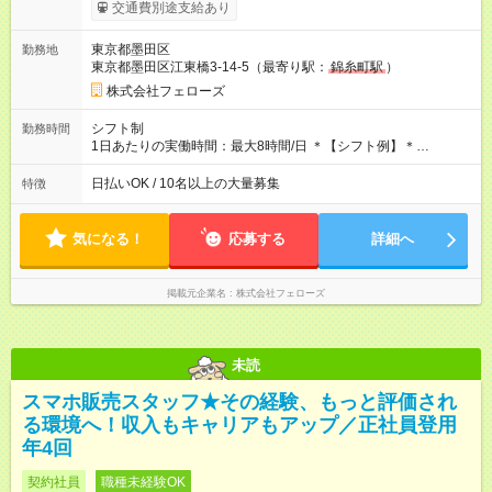
タイムで勤務いただける方にお越しいただきたいと思っていま
交通費別途支給あり
す。シフトが削られることはないので、安定した給与が入りま
す。 ◎日払い・週払いもOK！※規定あり すぐに働きたい、稼ぎ
東京都墨田区
勤務地
たいという人もいると思います。このあたりは柔軟に対応する
東京都墨田区江東橋3-14-5（最寄り駅：
錦糸町駅
）
ので、お気軽にご相談ください！ ※2ヶ月の試用期間がありま
す。その間の給与・待遇に変更はありません。 【試用期間】試
株式会社フェローズ
用期間あり 試用期間の長さ：2ヶ月 雇用形態、給与は本採用時
と同じです。
シフト制
勤務時間
1日あたりの実働時間：最大8時間/日 ＊【シフト例】＊
(1) 10:00～19:00 (2) 11:00～20:00 (3) 12:00～21:00 など ◎
いずれも実働8時間・休憩1時間です。中抜けシフトなどはあり
日払いOK / 10名以上の大量募集
特徴
ません。 ◎残業は少なく、月10時間未満です。「残業代で稼ぎ
たい」などあれば相談に応じますのでおっしゃってください！
気になる！
応募する
詳細へ
掲載元企業名
株式会社フェローズ
未読
スマホ販売スタッフ★その経験、もっと評価され
る環境へ！収入もキャリアもアップ／正社員登用
年4回
契約社員
職種未経験OK