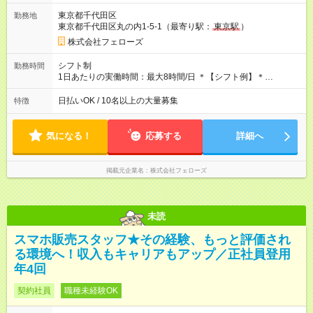
す。 ◎日払い・週払いもOK！※規定あり すぐに働きたい、稼ぎ
東京都千代田区
勤務地
たいという人もいると思います。このあたりは柔軟に対応する
東京都千代田区丸の内1-5-1（最寄り駅：
東京駅
）
ので、お気軽にご相談ください！ ※2ヶ月の試用期間がありま
す。その間の給与・待遇に変更はありません。 【試用期間】試
株式会社フェローズ
用期間あり 試用期間の長さ：2ヶ月 雇用形態、給与は本採用時
と同じです。
シフト制
勤務時間
1日あたりの実働時間：最大8時間/日 ＊【シフト例】＊
(1) 10:00～19:00 (2) 11:00～20:00 (3) 12:00～21:00 など ◎
いずれも実働8時間・休憩1時間です。中抜けシフトなどはあり
日払いOK / 10名以上の大量募集
特徴
ません。 ◎残業は少なく、月10時間未満です。「残業代で稼ぎ
たい」などあれば相談に応じますのでおっしゃってください！
気になる！
応募する
詳細へ
掲載元企業名
株式会社フェローズ
未読
スマホ販売スタッフ★その経験、もっと評価され
る環境へ！収入もキャリアもアップ／正社員登用
年4回
契約社員
職種未経験OK