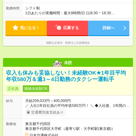
シフト制
勤務時間
1日あたりの実働時間：最大8時間/日 (1)9:30 ~ 18:30
(2)10:00 ~ 19:00 実働8時間（休憩1時間） ※残業が発生した場
合も1分単位で支給いたします！
気になる！
応募する
詳細へ
掲載元企業名
医療法人社団紫穏会
未読
収入も休みも妥協しない！未経験OK★1年目平均
年収580万＆週3～4日勤務のタクシー運転手
正社員
職種未経験OK
月給209,033円～400,000円
給与
／ 入社1年目社員の平均年収580万円！ ＼ ◆入社後、1年間の給
与保証あり！ ─────────────── 乗務にじっくりと慣れて
交通費別途支給あり
いただけるよう、売上に関係なく給与を保証します。保証額以
上の売上を確保した場合は、もちろんその分を上乗せで支給い
東京都千代田区
勤務地
たします。 【入社1～3カ月目】月給40万円保証 【入社4～12カ
東京都千代田区大手町（最寄り駅：大手町駅(東京都)）
月目】月給35万円保証 【入社13カ月以降】月給20万9033円＋
歩合＋賞与年3回 ※上記には、一律支給の手当を含みます。
日本交通株式会社