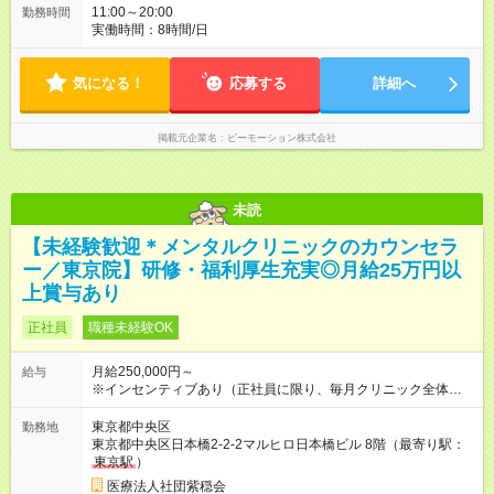
11:00～20:00
勤務時間
実働時間：8時間/日
気になる！
応募する
詳細へ
掲載元企業名
ビーモーション株式会社
未読
【未経験歓迎＊メンタルクリニックのカウンセラ
ー／東京院】研修・福利厚生充実◎月給25万円以
上賞与あり
正社員
職種未経験OK
月給250,000円～
給与
※インセンティブあり（正社員に限り、毎月クリニック全体の目
標達成率に応じて支給 ） ※残業手当は1分単位で全額支給！
【試用期間】試用期間あり 試用期間の長さ：6ヶ月 ※ 雇用形態
東京都中央区
勤務地
と給与に、本採用時と異なる部分があります。 雇用形態：中途
東京都中央区日本橋2-2-2マルヒロ日本橋ビル 8階（最寄り駅：
採用（契約社員） 給与：月給 210,000円以上
東京駅
）
医療法人社団紫穏会