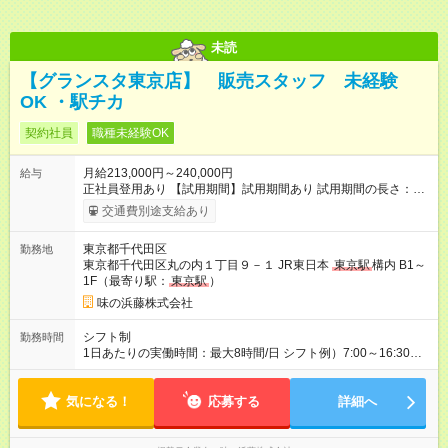
未読
【グランスタ東京店】 販売スタッフ 未経験
OK ・駅チカ
契約社員
職種未経験OK
月給213,000円～240,000円
給与
正社員登用あり 【試用期間】試用期間あり 試用期間の長さ：2
ヶ月 雇用形態、給与は本採用時と同じです。
交通費別途支給あり
東京都千代田区
勤務地
東京都千代田区丸の内１丁目９－１ JR東日本
東京駅
構内 B1～
1F（最寄り駅：
東京駅
）
味の浜藤株式会社
シフト制
勤務時間
1日あたりの実働時間：最大8時間/日 シフト例）7:00～16:30
13:00～22:30 など （休憩90分） 残業平均月10時間以内
気になる！
応募する
詳細へ