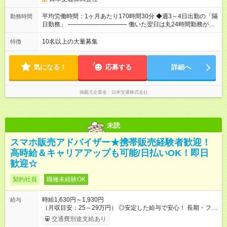
※「厚生労働省のタクシー運転者の最低賃金計算方法に基づ
く」 ◆業界最高水準の歩合率で還元！ ───────────────
平均労働時間：1ヶ月あたり170時間30分 ◆週3～4日出勤の「隔
勤務時間
売上の62%が歩合や賞与として還元されるため、頑張った分だ
日勤務」 ───────────── 働いた翌日は丸24時間勤務が入
け収入UPが実現できます。なかには入社1年目から年収800万円
りません。 ◆最も稼ぎやすい時間帯で勤務
も！ 【試用期間】試用期間あり 試用期間の長さ：3ヶ月 雇用形
───────────── シフトは、15：00～翌10：00 ※月間労働
10名以上の大量募集
特徴
態、給与は本採用時と同じです。 試用期間中の労働条件は本採
時間170.5h ※1回の乗務は15.5h（休憩3h） ※研修中は実働時間
用と同じです。
7.5h ※残業は基本的にありません 平均労働時間：1ヶ月あたり
170時間30分 ◆週3～4日出勤の「隔日勤務」
気になる！
応募する
詳細へ
───────────── 働いた翌日は丸24時間勤務が入りませ
ん。 ◆最も稼ぎやすい時間帯で勤務 ───────────── シフ
トは、15：00～翌10：00 ※月間労働時間170.5h ※1回の乗務は
掲載元企業名
日本交通株式会社
15.5h（休憩3h） ※研修中は実働時間7.5h ※残業は基本的にあり
ません
未読
スマホ販売アドバイザー★携帯販売経験者歓迎！
高時給＆キャリアアップも可能/日払いOK！即日
歓迎☆
契約社員
職種未経験OK
時給1,630円～1,930円
給与
（月収目安：25～29万円） ◎安定した給与で安心！ 長期・フル
タイムで勤務いただける方にお越しいただきたいと思っていま
交通費別途支給あり
す。シフトが削られることはないので、安定した給与が入りま