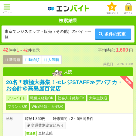
0
メニュー
気になる！
ログイン
検索結果
東京でレジスタッフ・販売（その他）のバイト一
条件の変更
覧
42
1,600
件中
1
～
42
件表示
平均時給:
円
新着順
時給順
人気順
掲載日：2026.08.08
未読
NEW
20名＊積極大募集！≪レジSTAFF≫デパチカ・
お会計＠高島屋百貨店
アルバイト
職種未経験OK
社会人未経験OK
大学生歓迎
ブランクOK
WEB登録・面接OK
時給1,350円 研修期間：2～5日同条件
給与
交通費別途支給あり
全額支給
交通費