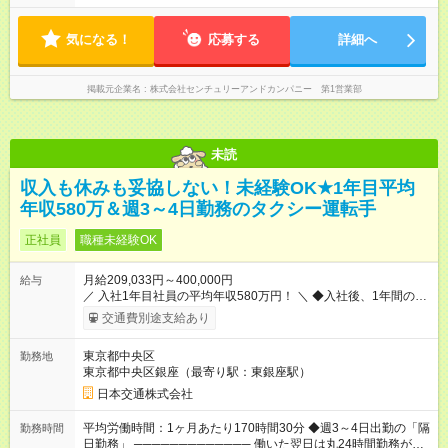
気になる！
応募する
詳細へ
掲載元企業名
株式会社センチュリーアンドカンパニー 第1営業部
未読
収入も休みも妥協しない！未経験OK★1年目平均
年収580万＆週3～4日勤務のタクシー運転手
正社員
職種未経験OK
月給209,033円～400,000円
給与
／ 入社1年目社員の平均年収580万円！ ＼ ◆入社後、1年間の給
与保証あり！ ─────────────── 乗務にじっくりと慣れて
交通費別途支給あり
いただけるよう、売上に関係なく給与を保証します。保証額以
上の売上を確保した場合は、もちろんその分を上乗せで支給い
東京都中央区
勤務地
たします。 【入社1～3カ月目】月給40万円保証 【入社4～12カ
東京都中央区銀座（最寄り駅：東銀座駅）
月目】月給35万円保証 【入社13カ月以降】月給20万9033円＋
歩合＋賞与年3回 ※上記には、一律支給の手当を含みます。
日本交通株式会社
※「厚生労働省のタクシー運転者の最低賃金計算方法に基づ
く」 ◆業界最高水準の歩合率で還元！ ───────────────
平均労働時間：1ヶ月あたり170時間30分 ◆週3～4日出勤の「隔
勤務時間
売上の62%が歩合や賞与として還元されるため、頑張った分だ
日勤務」 ───────────── 働いた翌日は丸24時間勤務が入