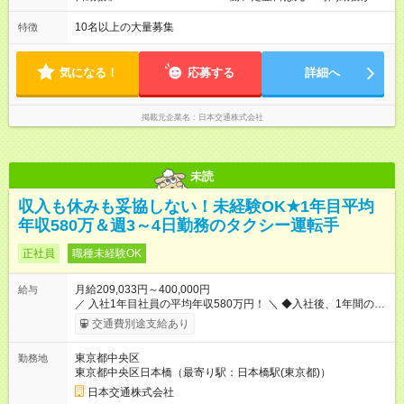
け収入UPが実現できます。なかには入社1年目から年収800万円
りません。 ◆最も稼ぎやすい時間帯で勤務
も！ 【試用期間】試用期間あり 試用期間の長さ：3ヶ月 雇用形
───────────── シフトは、15：00～翌10：00 ※月間労働
10名以上の大量募集
特徴
態、給与は本採用時と同じです。 試用期間中の労働条件は本採
時間170.5h ※1回の乗務は15.5h（休憩3h） ※研修中は実働時間
用と同じです。
7.5h ※残業は基本的にありません 平均労働時間：1ヶ月あたり
170時間30分 ◆週3～4日出勤の「隔日勤務」
気になる！
応募する
詳細へ
───────────── 働いた翌日は丸24時間勤務が入りませ
ん。 ◆最も稼ぎやすい時間帯で勤務 ───────────── シフ
トは、15：00～翌10：00 ※月間労働時間170.5h ※1回の乗務は
掲載元企業名
日本交通株式会社
15.5h（休憩3h） ※研修中は実働時間7.5h ※残業は基本的にあり
ません
未読
収入も休みも妥協しない！未経験OK★1年目平均
年収580万＆週3～4日勤務のタクシー運転手
正社員
職種未経験OK
月給209,033円～400,000円
給与
／ 入社1年目社員の平均年収580万円！ ＼ ◆入社後、1年間の給
与保証あり！ ─────────────── 乗務にじっくりと慣れて
交通費別途支給あり
いただけるよう、売上に関係なく給与を保証します。保証額以
上の売上を確保した場合は、もちろんその分を上乗せで支給い
東京都中央区
勤務地
たします。 【入社1～3カ月目】月給40万円保証 【入社4～12カ
東京都中央区日本橋（最寄り駅：日本橋駅(東京都)）
月目】月給35万円保証 【入社13カ月以降】月給20万9033円＋
歩合＋賞与年3回 ※上記には、一律支給の手当を含みます。
日本交通株式会社