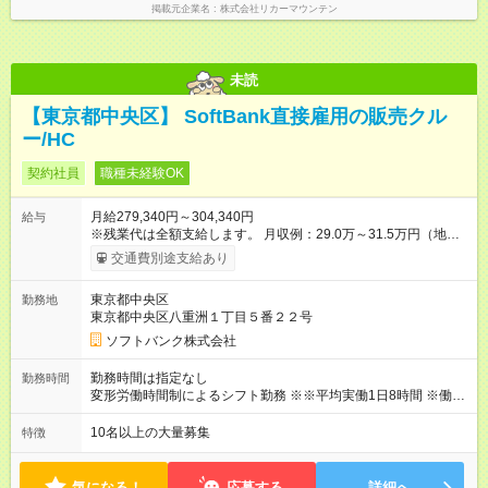
掲載元企業名
株式会社リカーマウンテン
未読
【東京都中央区】 SoftBank直接雇用の販売クル
ー/HC
契約社員
職種未経験OK
月給279,340円～304,340円
給与
※残業代は全額支給します。 月収例：29.0万～31.5万円（地域
手当：2.4万円を含む） ※月収例には残業代（10時間分）/職能手
交通費別途支給あり
当が含まれます。 ＞＞＞年収例 ◎年収340～380万円：販売クル
ー （契約社員／入社1年目／福岡勤務） ◎年収380～420万円：
東京都中央区
勤務地
販売クルー （契約社員／入社1年目／東京勤務） ◎年収350～
東京都中央区八重洲１丁目５番２２号
800万円：販売クルー（販売職正社員） 【試用期間】試用期間
なし
ソフトバンク株式会社
勤務時間は指定なし
勤務時間
変形労働時間制によるシフト勤務 ※※平均実働1日8時間 ※働き
方改革を推進中！1ヵ月の残業時間は平均10時間（1日1時間以
下）です。
10名以上の大量募集
特徴
気になる！
応募する
詳細へ