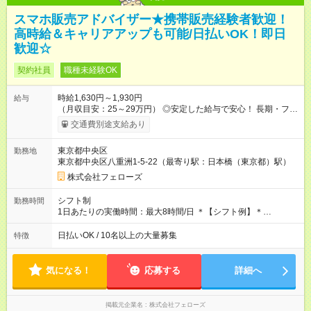
スマホ販売アドバイザー★携帯販売経験者歓迎！
高時給＆キャリアアップも可能/日払いOK！即日
歓迎☆
契約社員
職種未経験OK
時給1,630円～1,930円
給与
（月収目安：25～29万円） ◎安定した給与で安心！ 長期・フル
タイムで勤務いただける方にお越しいただきたいと思っていま
交通費別途支給あり
す。シフトが削られることはないので、安定した給与が入りま
す。 ◎日払い・週払いもOK！※規定あり すぐに働きたい、稼ぎ
東京都中央区
勤務地
たいという人もいると思います。このあたりは柔軟に対応する
東京都中央区八重洲1-5-22（最寄り駅：日本橋（東京都）駅）
ので、お気軽にご相談ください！ ※2ヶ月の試用期間がありま
す。その間の給与・待遇に変更はありません。 【試用期間】試
株式会社フェローズ
用期間あり 試用期間の長さ：2ヶ月 雇用形態、給与は本採用時
と同じです。
シフト制
勤務時間
1日あたりの実働時間：最大8時間/日 ＊【シフト例】＊
(1) 10:00～19:00 (2) 11:00～20:00 (3) 12:00～21:00 など ◎
いずれも実働8時間・休憩1時間です。中抜けシフトなどはあり
日払いOK / 10名以上の大量募集
特徴
ません。 ◎残業は少なく、月10時間未満です。「残業代で稼ぎ
たい」などあれば相談に応じますのでおっしゃってください！
気になる！
応募する
詳細へ
掲載元企業名
株式会社フェローズ