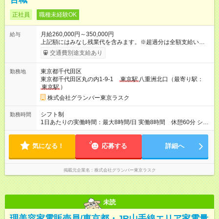
正社員
職種未経験OK
月給260,000円～350,000円
給与
上記額にはみなし残業代を含みます。※超過分は全額支給いたし
ます。 みなし残業代 47,775円 以上／月 みなし残業時間 30時間
交通費別途支給あり
／月 ※経験・能力を考慮の上、決定します。 ※試用期間3ヶ月
（給与変動なし）その他待遇に変更はありません ※店長経験、
東京都千代田区
勤務地
販売経験者は優遇します。 【試用期間】試用期間あり 試用期間
東京都千代田区丸の内1-9-1
東京駅
八重洲北口（最寄り駅：
の長さ：3ヶ月 雇用形態、給与は本採用時と同じです。
東京駅
）
株式会社グランバー東京ラスク
シフト制
勤務時間
1日あたりの実働時間：最大8時間/日 実働8時間 休憩60分 シフ
ト制
気になる！
応募する
詳細へ
掲載元企業名
株式会社グランバー東京ラスク
未読
理美容家電販売員/東京都・JR山手線エリア家電量