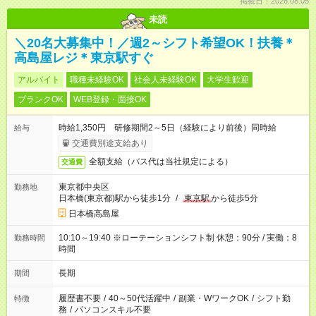
掲載日：2026.08.05
未読
＼20名大募集中！／週2～シフト希望OK！扶養＊
高島屋レジ＊東京駅すぐ
アルバイト
職種未経験OK
社会人未経験OK
大学生歓迎
ブランクOK
WEB登録・面接OK
時給1,350円 研修期間2～5日（経験により前後）同時給
給与
交通費別途支給あり
全額支給（バス代は当社規定による）
交通費
東京都中央区
勤務地
日本橋(東京都)駅から徒歩1分
/
東京駅
から徒歩5分
日本橋高島屋
10:10～19:40 ※ローテーションシフト制 休憩：90分 / 実働：8
勤務時間
時間
長期
期間
履歴書不要
/
40～50代活躍中
/
副業・WワークOK
/
シフト勤
特徴
務
/
パソコンスキル不要