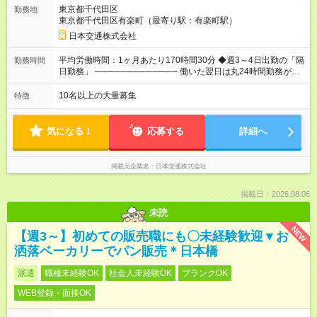
上の売上を確保した場合は、もちろんその分を上乗せで支給い
東京都千代田区
勤務地
たします。 【入社1～3カ月目】月給40万円保証 【入社4～12カ
東京都千代田区有楽町（最寄り駅：有楽町駅）
月目】月給35万円保証 【入社13カ月以降】月給20万9033円＋
歩合＋賞与年3回 ※上記には、一律支給の手当を含みます。
日本交通株式会社
※「厚生労働省のタクシー運転者の最低賃金計算方法に基づ
く」 ◆業界最高水準の歩合率で還元！ ───────────────
平均労働時間：1ヶ月あたり170時間30分 ◆週3～4日出勤の「隔
勤務時間
売上の62%が歩合や賞与として還元されるため、頑張った分だ
日勤務」 ───────────── 働いた翌日は丸24時間勤務が入
け収入UPが実現できます。なかには入社1年目から年収800万円
りません。 ◆最も稼ぎやすい時間帯で勤務
も！ 【試用期間】試用期間あり 試用期間の長さ：3ヶ月 雇用形
───────────── シフトは、15：00～翌10：00 ※月間労働
10名以上の大量募集
特徴
態、給与は本採用時と同じです。 試用期間中の労働条件は本採
時間170.5h ※1回の乗務は15.5h（休憩3h） ※研修中は実働時間
用と同じです。
7.5h ※残業は基本的にありません 平均労働時間：1ヶ月あたり
170時間30分 ◆週3～4日出勤の「隔日勤務」
気になる！
応募する
詳細へ
───────────── 働いた翌日は丸24時間勤務が入りませ
ん。 ◆最も稼ぎやすい時間帯で勤務 ───────────── シフ
トは、15：00～翌10：00 ※月間労働時間170.5h ※1回の乗務は
掲載元企業名
日本交通株式会社
15.5h（休憩3h） ※研修中は実働時間7.5h ※残業は基本的にあり
ません
掲載日：2026.08.06
未読
NEW
【週3～】初めての販売職にも〇未経験歓迎▼お
洒落ベーカリーでパン販売＊日本橋
派遣
職種未経験OK
社会人未経験OK
ブランクOK
WEB登録・面接OK