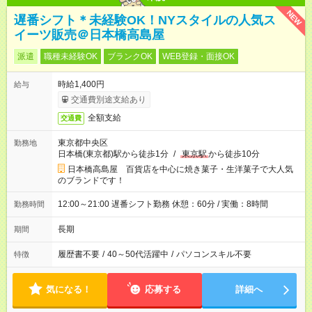
NEW
遅番シフト＊未経験OK！NYスタイルの人気ス
イーツ販売＠日本橋高島屋
派遣
職種未経験OK
ブランクOK
WEB登録・面接OK
時給1,400円
給与
交通費別途支給あり
全額支給
交通費
東京都中央区
勤務地
日本橋(東京都)駅から徒歩1分
/
東京駅
から徒歩10分
日本橋高島屋 百貨店を中心に焼き菓子・生洋菓子で大人気
のブランドです！
12:00～21:00 遅番シフト勤務 休憩：60分 / 実働：8時間
勤務時間
長期
期間
履歴書不要
/
40～50代活躍中
/
パソコンスキル不要
特徴
気になる！
応募する
詳細へ