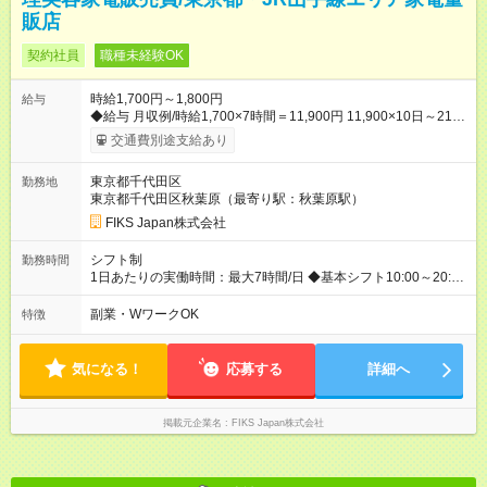
販店
契約社員
職種未経験OK
時給1,700円～1,800円
給与
◆給与 月収例/時給1,700×7時間＝11,900円 11,900×10日～21日
＝119,000円～249,900円 ※出勤日、日数は応相談。 ◆研修制度
交通費別途支給あり
あり（業務内容、商品知識等) ※座学研修2日間 研修時は、時
給1,230円＋交通費をお支払いします。 ◆各種社会保険完備 ◆交
東京都千代田区
勤務地
通費全額支給 ◆残業代全額別途支給 ※帰り間際にお客様が来店
東京都千代田区秋葉原（最寄り駅：秋葉原駅）
された場合などは、しっかりとお支払いします。 【試用期間】
試用期間あり 試用期間の長さ：2ヶ月 雇用形態、給与は本採用
FIKS Japan株式会社
時と同じです。
シフト制
勤務時間
1日あたりの実働時間：最大7時間/日 ◆基本シフト10:00～20:00
の内、希望する8時間(実働7時間) ◆シフト自己申告制 ※働きたい
土日、祝日の繁忙期を申告して頂きます。 ◆有給休暇あり
副業・WワークOK
特徴
気になる！
応募する
詳細へ
掲載元企業名
FIKS Japan株式会社