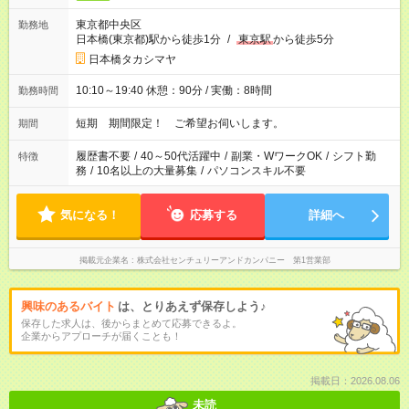
東京都中央区
勤務地
日本橋(東京都)駅から徒歩1分
/
東京駅
から徒歩5分
日本橋タカシマヤ
10:10～19:40 休憩：90分 / 実働：8時間
勤務時間
短期 期間限定！ ご希望お伺いします。
期間
履歴書不要
/
40～50代活躍中
/
副業・WワークOK
/
シフト勤
特徴
務
/
10名以上の大量募集
/
パソコンスキル不要
気になる！
応募する
詳細へ
掲載元企業名
株式会社センチュリーアンドカンパニー 第1営業部
興味のあるバイト
は、とりあえず保存しよう♪
保存した求人は、後からまとめて応募できるよ。
企業からアプローチが届くことも！
掲載日：2026.08.06
未読