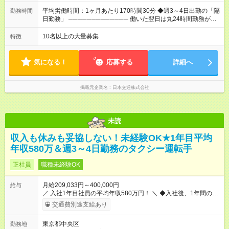
※「厚生労働省のタクシー運転者の最低賃金計算方法に基づ
く」 ◆業界最高水準の歩合率で還元！ ───────────────
平均労働時間：1ヶ月あたり170時間30分 ◆週3～4日出勤の「隔
勤務時間
売上の62%が歩合や賞与として還元されるため、頑張った分だ
日勤務」 ───────────── 働いた翌日は丸24時間勤務が入
け収入UPが実現できます。なかには入社1年目から年収800万円
りません。 ◆最も稼ぎやすい時間帯で勤務
も！ 【試用期間】試用期間あり 試用期間の長さ：3ヶ月 雇用形
───────────── シフトは、15：00～翌10：00 ※月間労働
10名以上の大量募集
特徴
態、給与は本採用時と同じです。 試用期間中の労働条件は本採
時間170.5h ※1回の乗務は15.5h（休憩3h） ※研修中は実働時間
用と同じです。
7.5h ※残業は基本的にありません 平均労働時間：1ヶ月あたり
170時間30分 ◆週3～4日出勤の「隔日勤務」
気になる！
応募する
詳細へ
───────────── 働いた翌日は丸24時間勤務が入りませ
ん。 ◆最も稼ぎやすい時間帯で勤務 ───────────── シフ
トは、15：00～翌10：00 ※月間労働時間170.5h ※1回の乗務は
掲載元企業名
日本交通株式会社
15.5h（休憩3h） ※研修中は実働時間7.5h ※残業は基本的にあり
ません
未読
収入も休みも妥協しない！未経験OK★1年目平均
年収580万＆週3～4日勤務のタクシー運転手
正社員
職種未経験OK
月給209,033円～400,000円
給与
／ 入社1年目社員の平均年収580万円！ ＼ ◆入社後、1年間の給
与保証あり！ ─────────────── 乗務にじっくりと慣れて
交通費別途支給あり
いただけるよう、売上に関係なく給与を保証します。保証額以
上の売上を確保した場合は、もちろんその分を上乗せで支給い
東京都中央区
勤務地
たします。 【入社1～3カ月目】月給40万円保証 【入社4～12カ