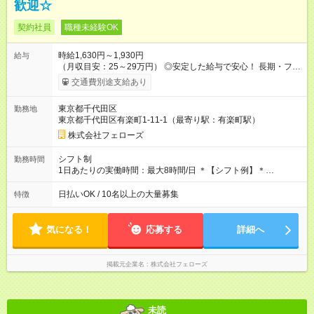
歓迎☆
契約社員
職種未経験OK
時給1,630円～1,930円
給与
（月収目安：25～29万円） ◎安定した給与で安心！ 長期・フル
タイムで勤務いただける方にお越しいただきたいと思っていま
交通費別途支給あり
す。シフトが削られることはないので、安定した給与が入りま
す。 ◎日払い・週払いもOK！※規定あり すぐに働きたい、稼ぎ
東京都千代田区
勤務地
たいという人もいると思います。このあたりは柔軟に対応する
東京都千代田区有楽町1-11-1（最寄り駅：有楽町駅）
ので、お気軽にご相談ください！ ※2ヶ月の試用期間がありま
す。その間の給与・待遇に変更はありません。 【試用期間】試
株式会社フェローズ
用期間あり 試用期間の長さ：2ヶ月 雇用形態、給与は本採用時
と同じです。
シフト制
勤務時間
1日あたりの実働時間：最大8時間/日 ＊【シフト例】＊
(1) 10:00～19:00 (2) 11:00～20:00 (3) 12:00～21:00 など ◎
いずれも実働8時間・休憩1時間です。中抜けシフトなどはあり
日払いOK / 10名以上の大量募集
特徴
ません。 ◎残業は少なく、月10時間未満です。「残業代で稼ぎ
たい」などあれば相談に応じますのでおっしゃってください！
気になる！
応募する
詳細へ
掲載元企業名
株式会社フェローズ
未読