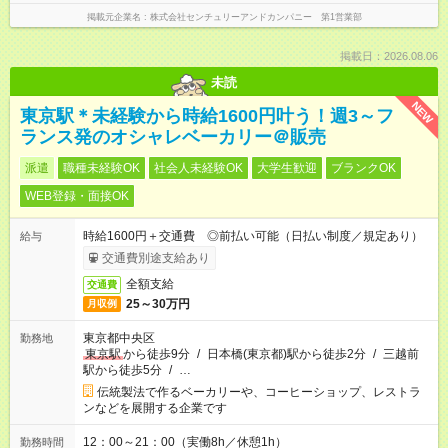
掲載元企業名
株式会社センチュリーアンドカンパニー 第1営業部
掲載日：2026.08.06
未読
NEW
東京駅＊未経験から時給1600円叶う！週3～フ
ランス発のオシャレベーカリー＠販売
派遣
職種未経験OK
社会人未経験OK
大学生歓迎
ブランクOK
WEB登録・面接OK
時給1600円＋交通費 ◎前払い可能（日払い制度／規定あり）
給与
交通費別途支給あり
全額支給
交通費
25～30万円
月収例
東京都中央区
勤務地
東京駅
から徒歩9分
/
日本橋(東京都)駅から徒歩2分
/
三越前
駅から徒歩5分
/
…
伝統製法で作るベーカリーや、コーヒーショップ、レストラ
ンなどを展開する企業です
12：00～21：00（実働8h／休憩1h）
勤務時間