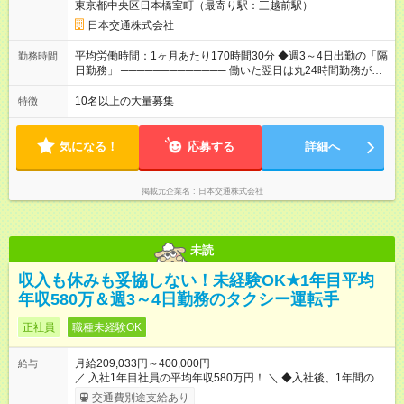
東京都中央区日本橋室町（最寄り駅：三越前駅）
月目】月給35万円保証 【入社13カ月以降】月給20万9033円＋
歩合＋賞与年3回 ※上記には、一律支給の手当を含みます。
日本交通株式会社
※「厚生労働省のタクシー運転者の最低賃金計算方法に基づ
く」 ◆業界最高水準の歩合率で還元！ ───────────────
平均労働時間：1ヶ月あたり170時間30分 ◆週3～4日出勤の「隔
勤務時間
売上の62%が歩合や賞与として還元されるため、頑張った分だ
日勤務」 ───────────── 働いた翌日は丸24時間勤務が入
け収入UPが実現できます。なかには入社1年目から年収800万円
りません。 ◆最も稼ぎやすい時間帯で勤務
も！ 【試用期間】試用期間あり 試用期間の長さ：3ヶ月 雇用形
───────────── シフトは、15：00～翌10：00 ※月間労働
10名以上の大量募集
特徴
態、給与は本採用時と同じです。 試用期間中の労働条件は本採
時間170.5h ※1回の乗務は15.5h（休憩3h） ※研修中は実働時間
用と同じです。
7.5h ※残業は基本的にありません 平均労働時間：1ヶ月あたり
170時間30分 ◆週3～4日出勤の「隔日勤務」
気になる！
応募する
詳細へ
───────────── 働いた翌日は丸24時間勤務が入りませ
ん。 ◆最も稼ぎやすい時間帯で勤務 ───────────── シフ
トは、15：00～翌10：00 ※月間労働時間170.5h ※1回の乗務は
掲載元企業名
日本交通株式会社
15.5h（休憩3h） ※研修中は実働時間7.5h ※残業は基本的にあり
ません
未読
収入も休みも妥協しない！未経験OK★1年目平均
年収580万＆週3～4日勤務のタクシー運転手
正社員
職種未経験OK
月給209,033円～400,000円
給与
／ 入社1年目社員の平均年収580万円！ ＼ ◆入社後、1年間の給
与保証あり！ ─────────────── 乗務にじっくりと慣れて
交通費別途支給あり