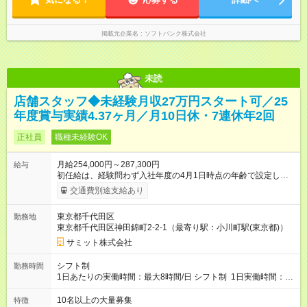
掲載元企業名
ソフトバンク株式会社
未読
店舗スタッフ◆未経験月収27万円スタート可／25
年度賞与実績4.37ヶ月／月10日休・7連休年2回
正社員
職種未経験OK
月給254,000円～287,300円
給与
初任給は、経験問わず入社年度の4月1日時点の年齢で設定しま
す。 ■27歳以上：月給28万7300円 ■26歳 ：月給28万3300
交通費別途支給あり
円 ■25歳 ：月給27万9300円 ■24歳 ：月給27万5300円
■23歳 ：月給27万円 ■22歳 ：月給26万5000円 ■21
東京都千代田区
勤務地
歳 ：月給26万円 ■20歳 ：月給25万4000円 ■キャリアパ
東京都千代田区神田錦町2-2-1（最寄り駅：小川町駅(東京都)）
スについて■ 配属後は経験を積み、サブチーフ・チーフ（部門運
営責任者）を目指します。 チーフは接客や作業のほか、販売計
サミット株式会社
画や売場作り、社員教育も担当。副店長・店長へ昇進すれば給
与も大幅アップします。 また年1回キャリア希望を出せ、商品
シフト制
勤務時間
部・営業企画部・総務部・経理部など本部スタッフへの挑戦も
1日あたりの実働時間：最大8時間/日 シフト制 1日実働時間：最
可能です。 直近では入社2年で営業企画・店舗開発・サイト開
大8時間(休憩1時間) 月10日休 【シフト例】 8:00～17:00 10:00
発・経理部への異動例もあり、自身の可能性を広げられる環境
～19:00 12:00～21:00 ほか 深夜営業店舗(22時～25時閉店)に
10名以上の大量募集
特徴