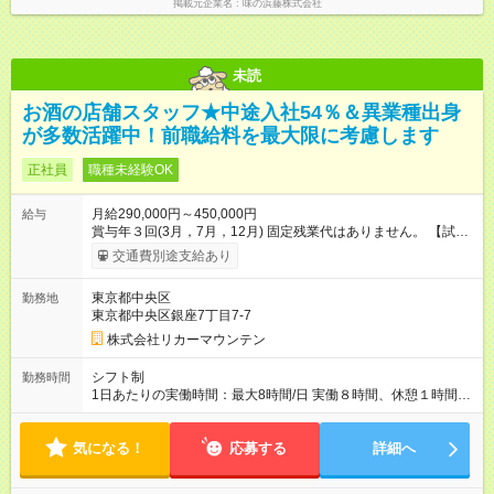
掲載元企業名
味の浜藤株式会社
未読
お酒の店舗スタッフ★中途入社54％＆異業種出身
が多数活躍中！前職給料を最大限に考慮します
正社員
職種未経験OK
月給290,000円～450,000円
給与
賞与年３回(3月，7月，12月) 固定残業代はありません。 【試用
期間】試用期間あり 試用期間の長さ：3ヶ月 雇用形態、給与は
交通費別途支給あり
本採用時と同じです。
東京都中央区
勤務地
東京都中央区銀座7丁目7-7
株式会社リカーマウンテン
シフト制
勤務時間
1日あたりの実働時間：最大8時間/日 実働８時間、休憩１時間
拘束9時間のシフト制です。 月平均残業時間は10時間以下。 全
社で残業撲滅に取り組んでいます。 シフト例： 早番 15：00～
気になる！
24：00 遅番 17：00～26：00 ※深夜勤務が発生します。 ※マイ
応募する
詳細へ
カー通勤は不可。 ※終電後の閉店となるため通勤手段は「アク
セス欄」を要確認下さい。