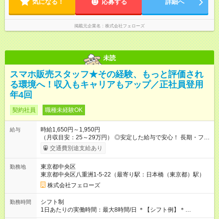
気になる！
応募する
詳細へ
掲載元企業名
株式会社フェローズ
未読
スマホ販売スタッフ★その経験、もっと評価され
る環境へ！収入もキャリアもアップ／正社員登用
年4回
契約社員
職種未経験OK
時給1,650円～1,950円
給与
（月収目安：25～29万円） ◎安定した給与で安心！ 長期・フル
タイムで勤務いただける方にお越しいただきたいと思っていま
交通費別途支給あり
す。シフトが削られることはないので、安定した給与が入りま
す。 ◎日払い・週払いもOK！※規定あり すぐに働きたい、稼ぎ
東京都中央区
勤務地
たいという人もいると思います。このあたりは柔軟に対応する
東京都中央区八重洲1-5-22（最寄り駅：日本橋（東京都）駅）
ので、お気軽にご相談ください！ ※2ヶ月の試用期間がありま
す。その間の給与・待遇に変更はありません。 【試用期間】試
株式会社フェローズ
用期間あり 試用期間の長さ：2ヶ月 雇用形態、給与は本採用時
と同じです。
シフト制
勤務時間
1日あたりの実働時間：最大8時間/日 ＊【シフト例】＊
(1) 10:00～19:00 (2) 11:00～20:00 (3) 12:00～21:00 など ◎