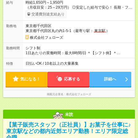
時給1,650円～1,950円
給与
（月収目安：25～29万円） ◎安定した給与で安心！ 長期・フル
タイムで勤務いただける方にお越しいただきたいと思っていま
交通費別途支給あり
す。シフトが削られることはないので、安定した給与が入りま
す。 ◎日払い・週払いもOK！※規定あり すぐに働きたい、稼ぎ
東京都千代田区
勤務地
たいという人もいると思います。このあたりは柔軟に対応する
東京都千代田区丸の内1-5-1（最寄り駅：
東京駅
）
ので、お気軽にご相談ください！ ※2ヶ月の試用期間がありま
す。その間の給与・待遇に変更はありません。 【試用期間】試
株式会社フェローズ
用期間あり 試用期間の長さ：2ヶ月 雇用形態、給与は本採用時
と同じです。
シフト制
勤務時間
1日あたりの実働時間：最大8時間/日 ＊【シフト例】＊
(1) 10:00～19:00 (2) 11:00～20:00 (3) 12:00～21:00 など ◎
いずれも実働8時間・休憩1時間です。中抜けシフトなどはあり
日払いOK / 10名以上の大量募集
特徴
ません。 ◎残業は少なく、月10時間未満です。「残業代で稼ぎ
たい」などあれば相談に応じますのでおっしゃってください！
気になる！
応募する
詳細へ
掲載元企業名
株式会社フェローズ
未読
【菓子販売スタッフ（正社員）】お菓子を仕事に♪
東京駅などの都内近郊エリア勤務！エリア限定総
合職