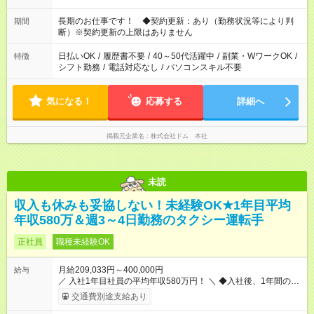
長期のお仕事です！ ◆契約更新：あり（勤務状況等により判
期間
断）※契約更新の上限はありません
日払いOK
/
履歴書不要
/
40～50代活躍中
/
副業・WワークOK
/
特徴
シフト勤務
/
電話対応なし
/
パソコンスキル不要
気になる！
応募する
詳細へ
掲載元企業名
株式会社ドム 本社
未読
収入も休みも妥協しない！未経験OK★1年目平均
年収580万＆週3～4日勤務のタクシー運転手
正社員
職種未経験OK
月給209,033円～400,000円
給与
／ 入社1年目社員の平均年収580万円！ ＼ ◆入社後、1年間の給
与保証あり！ ─────────────── 乗務にじっくりと慣れて
交通費別途支給あり
いただけるよう、売上に関係なく給与を保証します。保証額以