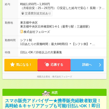
時給1,650円～1,950円
給与
（月収目安：25～29万円） ◎安定した給与で安心！ 長期・フル
タイムで勤務いただける方にお越しいただきたいと思っていま
交通費別途支給あり
す。シフトが削られることはないので、安定した給与が入りま
す。 ◎日払い・週払いもOK！※規定あり すぐに働きたい、稼ぎ
東京都中央区
勤務地
たいという人もいると思います。このあたりは柔軟に対応する
東京都中央区日本橋室町1-4-1（最寄り駅：三越前駅）
ので、お気軽にご相談ください！ ※2ヶ月の試用期間がありま
す。その間の給与・待遇に変更はありません。 【試用期間】試
株式会社フェローズ
用期間あり 試用期間の長さ：2ヶ月 雇用形態、給与は本採用時
と同じです。
シフト制
勤務時間
1日あたりの実働時間：最大8時間/日 ＊【シフト例】＊
(1) 10:00～19:00 (2) 11:00～20:00 (3) 12:00～21:00 など ◎
いずれも実働8時間・休憩1時間です。中抜けシフトなどはあり
日払いOK / 10名以上の大量募集
特徴
ません。 ◎残業は少なく、月10時間未満です。「残業代で稼ぎ
たい」などあれば相談に応じますのでおっしゃってください！
気になる！
応募する
詳細へ
掲載元企業名
株式会社フェローズ
未読
スマホ販売アドバイザー★携帯販売経験者歓迎！
高時給＆キャリアアップも可能/日払いOK！即日