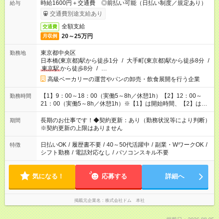
時給1600円＋交通費 ◎前払い可能（日払い制度／規定あり）
給与
交通費別途支給あり
全額支給
交通費
20～25万円
月収例
東京都中央区
勤務地
日本橋(東京都)駅から徒歩1分
/
大手町(東京都)駅から徒歩8分
/
東京駅
から徒歩8分
/
…
高級ベーカリーの運営やパンの卸売・飲食展開を行う企業
【1】9：00～18：00（実働5～8h／休憩1h）【2】12：00～
勤務時間
21：00（実働5～8h／休憩1h）※【1】は開始時間、【2】は終
了時間が固定になります★最低時間数の固定OK
長期のお仕事です！◆契約更新：あり（勤務状況等により判断）
期間
※契約更新の上限はありません
日払いOK
/
履歴書不要
/
40～50代活躍中
/
副業・WワークOK
/
特徴
シフト勤務
/
電話対応なし
/
パソコンスキル不要
気になる！
応募する
詳細へ
掲載元企業名
株式会社ドム 本社