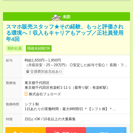
未読
スマホ販売スタッフ★その経験、もっと評価され
る環境へ！収入もキャリアもアップ／正社員登用
年4回
契約社員
職種未経験OK
時給1,650円～1,950円
給与
（月収目安：25～29万円） ◎安定した給与で安心！ 長期・フル
タイムで勤務いただける方にお越しいただきたいと思っていま
交通費別途支給あり
す。シフトが削られることはないので、安定した給与が入りま
す。 ◎日払い・週払いもOK！※規定あり すぐに働きたい、稼ぎ
東京都千代田区
勤務地
たいという人もいると思います。このあたりは柔軟に対応する
東京都千代田区有楽町1-11-1（最寄り駅：有楽町駅）
ので、お気軽にご相談ください！ ※2ヶ月の試用期間がありま
す。その間の給与・待遇に変更はありません。 【試用期間】試
株式会社フェローズ
用期間あり 試用期間の長さ：2ヶ月 雇用形態、給与は本採用時
と同じです。
シフト制
勤務時間
1日あたりの実働時間：最大8時間/日 ＊【シフト例】＊
(1) 10:00～19:00 (2) 11:00～20:00 (3) 12:00～21:00 など ◎
いずれも実働8時間・休憩1時間です。中抜けシフトなどはあり
日払いOK / 10名以上の大量募集
特徴
ません。 ◎残業は少なく、月10時間未満です。「残業代で稼ぎ
たい」などあれば相談に応じますのでおっしゃってください！