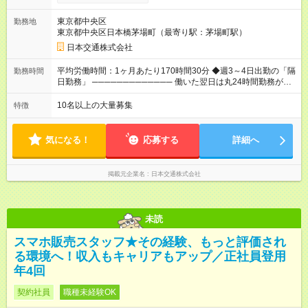
いただけるよう、売上に関係なく給与を保証します。保証額以
上の売上を確保した場合は、もちろんその分を上乗せで支給い
東京都中央区
勤務地
たします。 【入社1～3カ月目】月給40万円保証 【入社4～12カ
東京都中央区日本橋茅場町（最寄り駅：茅場町駅）
月目】月給35万円保証 【入社13カ月以降】月給20万9033円＋
歩合＋賞与年3回 ※上記には、一律支給の手当を含みます。
日本交通株式会社
※「厚生労働省のタクシー運転者の最低賃金計算方法に基づ
く」 ◆業界最高水準の歩合率で還元！ ───────────────
平均労働時間：1ヶ月あたり170時間30分 ◆週3～4日出勤の「隔
勤務時間
売上の62%が歩合や賞与として還元されるため、頑張った分だ
日勤務」 ───────────── 働いた翌日は丸24時間勤務が入
け収入UPが実現できます。なかには入社1年目から年収800万円
りません。 ◆最も稼ぎやすい時間帯で勤務
も！ 【試用期間】試用期間あり 試用期間の長さ：3ヶ月 雇用形
───────────── シフトは、15：00～翌10：00 ※月間労働
10名以上の大量募集
特徴
態、給与は本採用時と同じです。 試用期間中の労働条件は本採
時間170.5h ※1回の乗務は15.5h（休憩3h） ※研修中は実働時間
用と同じです。
7.5h ※残業は基本的にありません 平均労働時間：1ヶ月あたり
170時間30分 ◆週3～4日出勤の「隔日勤務」
気になる！
応募する
詳細へ
───────────── 働いた翌日は丸24時間勤務が入りませ
ん。 ◆最も稼ぎやすい時間帯で勤務 ───────────── シフ
トは、15：00～翌10：00 ※月間労働時間170.5h ※1回の乗務は
掲載元企業名
日本交通株式会社
15.5h（休憩3h） ※研修中は実働時間7.5h ※残業は基本的にあり
ません
未読
スマホ販売スタッフ★その経験、もっと評価され
る環境へ！収入もキャリアもアップ／正社員登用
年4回
契約社員
職種未経験OK