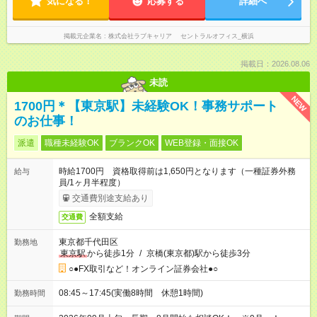
気になる！
応募する
詳細へ
掲載元企業名
株式会社ラブキャリア セントラルオフィス_横浜
掲載日：2026.08.06
未読
NEW
1700円＊【東京駅】未経験OK！事務サポート
のお仕事！
派遣
職種未経験OK
ブランクOK
WEB登録・面接OK
時給1700円 資格取得前は1,650円となります（一種証券外務
給与
員/1ヶ月半程度）
交通費別途支給あり
全額支給
交通費
東京都千代田区
勤務地
東京駅
から徒歩1分
/
京橋(東京都)駅から徒歩3分
○●FX取引など！オンライン証券会社●○
08:45～17:45(実働8時間 休憩1時間)
勤務時間