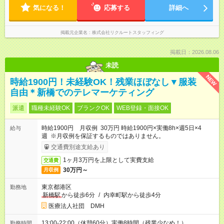
気になる！
応募する
詳細へ
掲載元企業名
株式会社リクルートスタッフィング
掲載日：2026.08.06
未読
NEW
時給1900円！未経験OK！残業ほぼなし▼服装
自由＊新橋でのテレマーケティング
派遣
職種未経験OK
ブランクOK
WEB登録・面接OK
時給1900円 月収例 30万円 時給1900円×実働8h×週5日×4
給与
週 ※月収例を保証するものではありません。
交通費別途支給あり
1ヶ月3万円を上限として実費支給
交通費
30万円～
月収例
東京都港区
勤務地
新橋駅
から徒歩6分
/
内幸町駅から徒歩4分
医療法人社団 DMH
13:00-22:00（休憩60分）実働8時間（残業少なめ！）
勤務時間