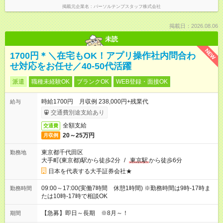
掲載元企業名
パーソルテンプスタッフ株式会社
掲載日：2026.08.06
未読
NEW
1700円＊＼在宅もOK！アプリ操作社内問合わ
せ対応をお任せ／40-50代活躍
派遣
職種未経験OK
ブランクOK
WEB登録・面接OK
時給1700円 月収例 238,000円+残業代
給与
交通費別途支給あり
全額支給
交通費
20～25万円
月収例
東京都千代田区
勤務地
大手町(東京都)駅から徒歩2分
/
東京駅
から徒歩6分
日本を代表する大手証券会社★
09:00～17:00(実働7時間 休憩1時間) ※勤務時間は9時-17時ま
勤務時間
たは10時-17時で相談OK
【急募】即日～長期 ※8月～！
期間