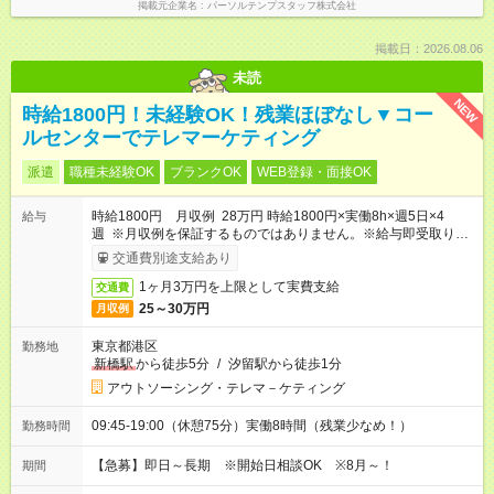
掲載元企業名
パーソルテンプスタッフ株式会社
掲載日：2026.08.06
未読
NEW
時給1800円！未経験OK！残業ほぼなし▼コー
ルセンターでテレマーケティング
派遣
職種未経験OK
ブランクOK
WEB登録・面接OK
時給1800円 月収例 28万円 時給1800円×実働8h×週5日×4
給与
週 ※月収例を保証するものではありません。※給与即受取りサ
ービス利用可（利用条件有）
交通費別途支給あり
1ヶ月3万円を上限として実費支給
交通費
25～30万円
月収例
東京都港区
勤務地
新橋駅
から徒歩5分
/
汐留駅から徒歩1分
アウトソーシング・テレマ－ケティング
09:45-19:00（休憩75分）実働8時間（残業少なめ！）
勤務時間
【急募】即日～長期 ※開始日相談OK ※8月～！
期間