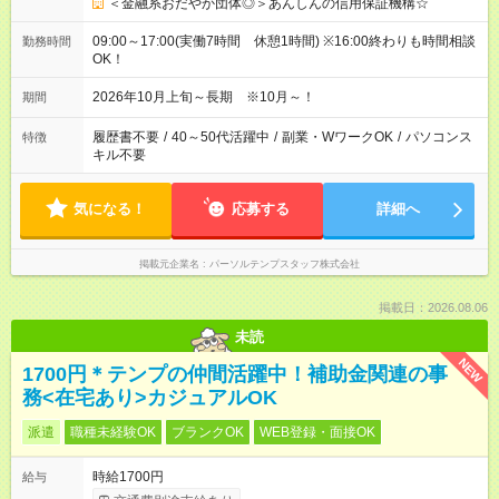
＜金融系おだやか団体◎＞あんしんの信用保証機構☆
09:00～17:00(実働7時間 休憩1時間) ※16:00終わりも時間相談
勤務時間
OK！
2026年10月上旬～長期 ※10月～！
期間
履歴書不要
/
40～50代活躍中
/
副業・WワークOK
/
パソコンス
特徴
キル不要
気になる！
応募する
詳細へ
掲載元企業名
パーソルテンプスタッフ株式会社
掲載日：2026.08.06
未読
NEW
1700円＊テンプの仲間活躍中！補助金関連の事
務<在宅あり>カジュアルOK
派遣
職種未経験OK
ブランクOK
WEB登録・面接OK
時給1700円
給与