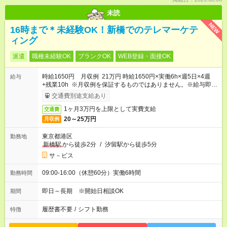
未読
NEW
16時まで＊未経験OK！新橋でのテレマーケテ
ィング
派遣
職種未経験OK
ブランクOK
WEB登録・面接OK
時給1650円 月収例 21万円 時給1650円×実働6h×週5日×4週
給与
+残業10h ※月収例を保証するものではありません。※給与即受
取りサービス利用可（利用条件有）
交通費別途支給あり
1ヶ月3万円を上限として実費支給
交通費
20～25万円
月収例
東京都港区
勤務地
新橋駅
から徒歩2分
/
汐留駅から徒歩5分
サ－ビス
09:00-16:00（休憩60分）実働6時間
勤務時間
即日～長期 ※開始日相談OK
期間
履歴書不要
/
シフト勤務
特徴