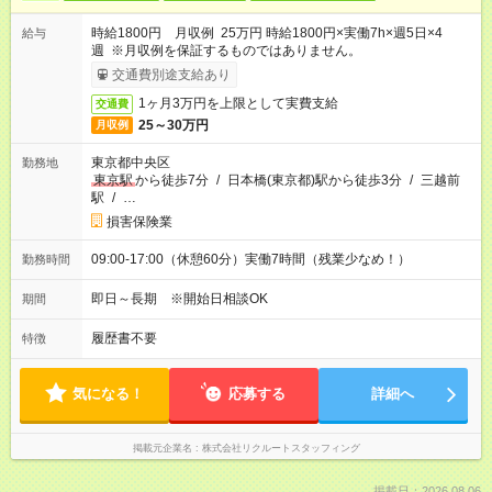
時給1800円 月収例 25万円 時給1800円×実働7h×週5日×4
給与
週 ※月収例を保証するものではありません。
交通費別途支給あり
1ヶ月3万円を上限として実費支給
交通費
25～30万円
月収例
東京都中央区
勤務地
東京駅
から徒歩7分
/
日本橋(東京都)駅から徒歩3分
/
三越前
駅
/
…
損害保険業
09:00-17:00（休憩60分）実働7時間（残業少なめ！）
勤務時間
即日～長期 ※開始日相談OK
期間
履歴書不要
特徴
気になる！
応募する
詳細へ
掲載元企業名
株式会社リクルートスタッフィング
掲載日：2026.08.06