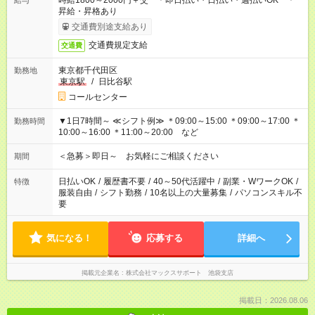
時給1800～2000円＋交 ＊即日払い・日払い・週払いOK ＊
給与
昇給・昇格あり
交通費別途支給あり
交通費規定支給
交通費
東京都千代田区
勤務地
東京駅
/
日比谷駅
コールセンター
▼1日7時間～ ≪シフト例≫ ＊09:00～15:00 ＊09:00～17:00 ＊
勤務時間
10:00～16:00 ＊11:00～20:00 など
＜急募＞即日～ お気軽にご相談ください
期間
日払いOK
/
履歴書不要
/
40～50代活躍中
/
副業・WワークOK
/
特徴
服装自由
/
シフト勤務
/
10名以上の大量募集
/
パソコンスキル不
要
気になる！
応募する
詳細へ
掲載元企業名
株式会社マックスサポート 池袋支店
掲載日：2026.08.06