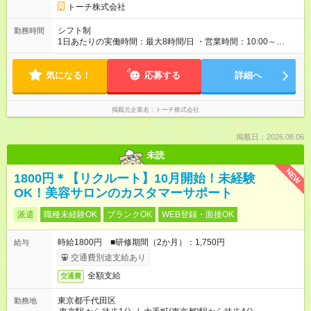
トーチ株式会社
シフト制
勤務時間
1日あたりの実働時間：最大8時間/日 ・営業時間：10:00～
19:00（平日のみ） ※9:00～の勤務も応相談 ・勤務日数：週3
日～ ・勤務時間：1日5時間以上、週20時間以上
気になる！
応募する
詳細へ
掲載元企業名
トーチ株式会社
掲載日：2026.08.06
未読
NEW
1800円＊【リクルート】10月開始！未経験
OK！美容サロンのカスタマーサポート
派遣
職種未経験OK
ブランクOK
WEB登録・面接OK
時給1800円 ■研修期間（2か月）：1,750円
給与
交通費別途支給あり
全額支給
交通費
東京都千代田区
勤務地