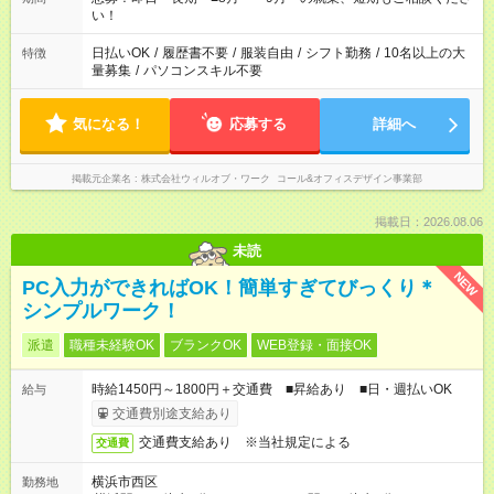
い！
日払いOK
/
履歴書不要
/
服装自由
/
シフト勤務
/
10名以上の大
特徴
量募集
/
パソコンスキル不要
気になる！
応募する
詳細へ
掲載元企業名
株式会社ウィルオブ・ワーク コール&オフィスデザイン事業部
掲載日：2026.08.06
未読
NEW
PC入力ができればOK！簡単すぎてびっくり＊
シンプルワーク！
派遣
職種未経験OK
ブランクOK
WEB登録・面接OK
時給1450円～1800円＋交通費 ■昇給あり ■日・週払いOK
給与
交通費別途支給あり
交通費支給あり ※当社規定による
交通費
横浜市西区
勤務地