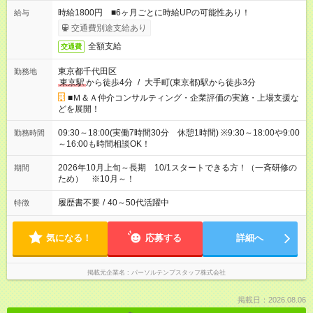
時給1800円 ■6ヶ月ごとに時給UPの可能性あり！
給与
交通費別途支給あり
全額支給
交通費
東京都千代田区
勤務地
東京駅
から徒歩4分
/
大手町(東京都)駅から徒歩3分
■Ｍ＆Ａ仲介コンサルティング・企業評価の実施・上場支援な
どを展開！
09:30～18:00(実働7時間30分 休憩1時間) ※9:30～18:00や9:00
勤務時間
～16:00も時間相談OK！
2026年10月上旬～長期 10/1スタートできる方！（一斉研修の
期間
ため） ※10月～！
履歴書不要
/
40～50代活躍中
特徴
気になる！
応募する
詳細へ
掲載元企業名
パーソルテンプスタッフ株式会社
掲載日：2026.08.06