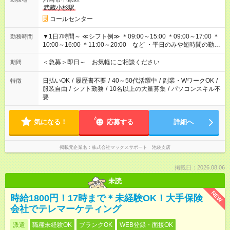
武蔵小杉駅
コールセンター
▼1日7時間～ ≪シフト例≫ ＊09:00～15:00 ＊09:00～17:00 ＊
勤務時間
10:00～16:00 ＊11:00～20:00 など ・平日のみや短時間の勤務
もOK！ ・働き方はお気軽にご相談下さい
＜急募＞即日～ お気軽にご相談ください
期間
日払いOK
/
履歴書不要
/
40～50代活躍中
/
副業・WワークOK
/
特徴
服装自由
/
シフト勤務
/
10名以上の大量募集
/
パソコンスキル不
要
気になる！
応募する
詳細へ
掲載元企業名
株式会社マックスサポート 池袋支店
掲載日：2026.08.06
未読
NEW
時給1800円！17時まで＊未経験OK！大手保険
会社でテレマーケティング
派遣
職種未経験OK
ブランクOK
WEB登録・面接OK