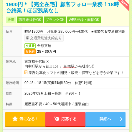
NEW
1900円＊【完全在宅】顧客フォロー業務！18時
台終業！ほぼ残業なし
派遣
職種未経験OK
ブランクOK
WEB登録・面接OK
時給1900円 月収例 285,000円+残業代 ■残業代＆交通費別途
給与
交通費別途支給あり
全額支給
交通費
25～30万円
月収例
東京都千代田区
勤務地
内幸町駅から徒歩1分
/
新橋駅
から徒歩5分
業務効率化ソフトの開発・販売・保守などを行う企業です！
09:45～18:15(実働7時間30分 休憩1時間)
勤務時間
2026年09月上旬～長期 ※9月～！
期間
履歴書不要
/
40～50代活躍中
/
服装自由
特徴
気になる！
応募する
詳細へ