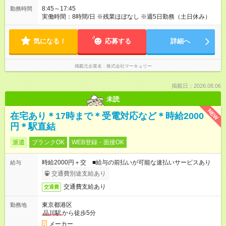
8:45～17:45
勤務時間
実働時間：8時間/日 ※残業ほぼなし ※週5日勤務（土日休み）
気になる！
応募する
詳細へ
掲載元企業名
株式会社マーキュリー
掲載日：2026.08.06
未読
NEW
在宅あり＊17時まで＊受電対応など＊時給2000
円＊駅直結
派遣
ブランクOK
WEB登録・面接OK
時給2000円＋交 ■給与の前払いが可能な速払いサービスあり
給与
交通費別途支給あり
交通費支給あり
交通費
東京都港区
勤務地
品川駅
から徒歩5分
メーカー