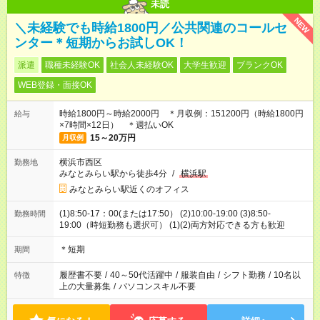
未読
NEW
＼未経験でも時給1800円／公共関連のコールセ
ンター＊短期からお試しOK！
派遣
職種未経験OK
社会人未経験OK
大学生歓迎
ブランクOK
WEB登録・面接OK
時給1800円～時給2000円 ＊月収例：151200円（時給1800円
給与
×7時間×12日） ＊週払いOK
15～20万円
月収例
横浜市西区
勤務地
みなとみらい駅から徒歩4分
/
横浜駅
みなとみらい駅近くのオフィス
(1)8:50-17：00(または17:50） (2)10:00-19:00 (3)8:50-
勤務時間
19:00（時短勤務も選択可） (1)(2)両方対応できる方も歓迎
＊短期
期間
履歴書不要
/
40～50代活躍中
/
服装自由
/
シフト勤務
/
10名以
特徴
上の大量募集
/
パソコンスキル不要