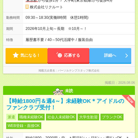
東京駅
から徒歩1分
/
大手町(東京都)駅から徒歩4分
株式会社リクルート
09:30～18:30(実働8時間 休憩1時間)
勤務時間
2026年10月上旬～長期 ※10月～！
期間
履歴書不要
/
40～50代活躍中
/
服装自由
特徴
気になる！
応募する
詳細へ
掲載元企業名
パーソルテンプスタッフ株式会社
掲載日：2026.08.06
未読
NEW
【時給1800円＆週4～】未経験OK＊アイドルの
ファンクラブ受付！
派遣
職種未経験OK
社会人未経験OK
大学生歓迎
ブランクOK
WEB登録・面接OK