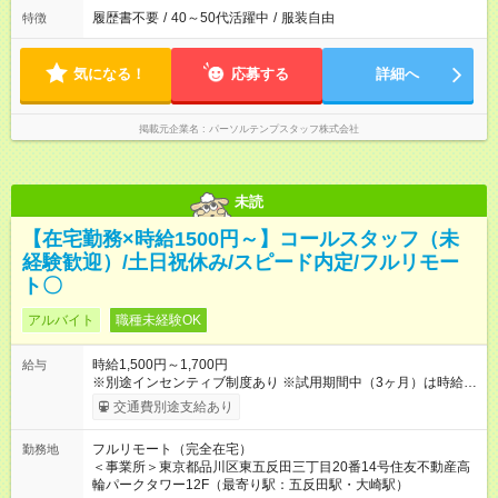
履歴書不要
/
40～50代活躍中
/
服装自由
特徴
気になる！
応募する
詳細へ
掲載元企業名
パーソルテンプスタッフ株式会社
未読
【在宅勤務×時給1500円～】コールスタッフ（未
経験歓迎）/土日祝休み/スピード内定/フルリモー
ト〇
アルバイト
職種未経験OK
時給1,500円～1,700円
給与
※別途インセンティブ制度あり ※試用期間中（3ヶ月）は時給
1,400円 【試用期間】試用期間あり 試用期間の長さ：3ヶ月
交通費別途支給あり
※ 雇用形態と給与に、本採用時と異なる部分があります。 雇用
形態：本採用時と同じです。 給与：時給 1,400円 ～ 1,400円 ■
フルリモート（完全在宅）
勤務地
初回3ヶ月契約、以降は6ヶ月毎に更新 ・試用期間：3ヶ月 ・契
＜事業所＞東京都品川区東五反田三丁目20番14号住友不動産高
約更新：あり（契約満了時の業務量、勤務態度、勤務成績によ
輪パークタワー12F（最寄り駅：五反田駅・大崎駅）
り判断）、更新上限なし