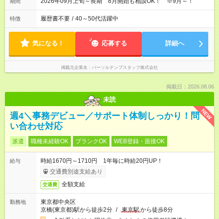
2026年09月上旬～長期 8月開始も相談OK！ ※9月～！
期間
履歴書不要
/
40～50代活躍中
特徴
気になる！
応募する
詳細へ
掲載元企業名
パーソルテンプスタッフ株式会社
掲載日：2026.08.06
未読
NEW
週4＼事務デビュー／サポート体制しっかり！問
い合わせ対応
派遣
職種未経験OK
ブランクOK
WEB登録・面接OK
時給1670円～1710円 1年毎に時給20円UP！
給与
交通費別途支給あり
全額支給
交通費
東京都中央区
勤務地
京橋(東京都)駅から徒歩2分
/
東京駅
から徒歩8分