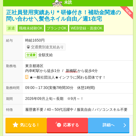
未読
NEW
正社員登用実績あり＊研修付き！補助金関連の
問い合わせ＼髪色ネイル自由／週1在宅
派遣
職種未経験OK
ブランクOK
WEB登録・面接OK
時給1650円
給与
交通費別途支給あり
全額支給
交通費
東京都港区
勤務地
内幸町駅から徒歩1分
/
新橋駅
から徒歩4分
★一般社団法人★インフラに関わる団体です！
09:00～17:30(実働7時間30分 休憩1時間)
勤務時間
2026年09月上旬～長期 ※9月～！
期間
履歴書不要
/
40～50代活躍中
/
服装自由
/
パソコンスキル不要
特徴
気になる！
応募する
詳細へ