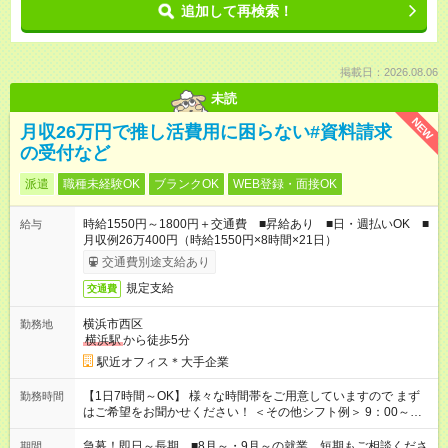
追加して再検索！
掲載日：2026.08.06
未読
NEW
月収26万円で推し活費用に困らない#資料請求
の受付など
派遣
職種未経験OK
ブランクOK
WEB登録・面接OK
時給1550円～1800円＋交通費 ■昇給あり ■日・週払いOK ■
給与
月収例26万400円（時給1550円×8時間×21日）
交通費別途支給あり
規定支給
交通費
横浜市西区
勤務地
横浜駅
から徒歩5分
駅近オフィス＊大手企業
【1日7時間～OK】 様々な時間帯をご用意していますので まず
勤務時間
はご希望をお聞かせください！ ＜その他シフト例＞ 9：00～
17：00 11：00～20：00 などなど！その他のお時間もOKです！
急募！即日～長期 ■8月～・9月～の就業、短期もご相談くださ
期間