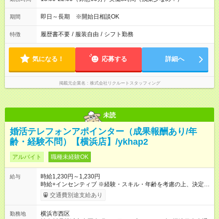
即日～長期 ※開始日相談OK
期間
履歴書不要
/
服装自由
/
シフト勤務
特徴
気になる！
応募する
詳細へ
掲載元企業名
株式会社リクルートスタッフィング
未読
婚活テレフォンアポインター（成果報酬あり/年
齢・経験不問）【横浜店】/ykhap2
アルバイト
職種未経験OK
時給1,230円～1,230円
給与
時給+インセンティブ ※経験・スキル・年齢を考慮の上、決定し
ます。 《成果に応じたインセンティブ支給例》 テレアポ未経
交通費別途支給あり
験、入社5ヶ月目の女性パートさんが、時給に加えて、月7万円
のインセンティブを獲得するなど、入社年数に関わりなく成
横浜市西区
勤務地
果・貢献に応じた報酬制度が導入されています。 ※試用期間は3