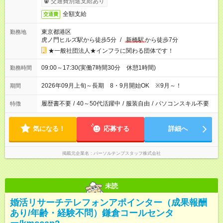
交通費別途支給あり
全額支給
交通費
東京都港区
勤務地
虎ノ門ヒルズ駅から徒歩5分
/
新橋駅
から徒歩7分
★一般社団法人★インフラに関わる団体です！
09:00～17:30(実働7時間30分 休憩1時間)
勤務時間
2026年09月上旬～長期 8・9月開始OK ※9月～！
期間
履歴書不要
/
40～50代活躍中
/
服装自由
/
パソコンスキル不要
特徴
気になる！
応募する
詳細へ
掲載元企業名
パーソルテンプスタッフ株式会社
未読
婚活リサーチテレフォンアポインター（成果報酬
あり/年齢・経験不問）鎌倉コールセンタ