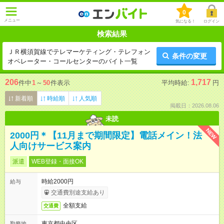
0
メニュー
気になる！
ログイン
検索結果
ＪＲ横須賀線でテレマーケティング・テレフォン
条件の変更
オペレーター・コールセンターのバイト一覧
206
1,717
件中
1
～
50
件表示
平均時給:
円
新着順
時給順
人気順
掲載日：2026.08.06
未読
NEW
2000円＊【11月まで期間限定】電話メイン！法
人向けサービス案内
派遣
WEB登録・面接OK
時給2000円
給与
交通費別途支給あり
全額支給
交通費
東京都中央区
勤務地