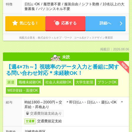
日払いOK
/
履歴書不要
/
服装自由
/
シフト勤務
/
10名以上の大
特徴
量募集
/
パソコンスキル不要
気になる！
応募する
詳細へ
掲載元企業名
株式会社ウィルオブ・ワーク コール&オフィスデザイン事業部
掲載日：2026.08.06
未読
NEW
【週4×7h～】視聴率のデータ入力と番組に関す
る問い合わせ対応＊未経験OK！
派遣
職種未経験OK
社会人未経験OK
大学生歓迎
ブランクOK
WEB登録・面接OK
時給1800～2000円＋交 ＊即日払い・日払い・週払いOK ＊
給与
昇給・昇格あり
交通費別途支給あり
交通費規定支給
交通費
川崎市中原区
勤務地