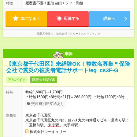
履歴書不要
/
服装自由
/
シフト勤務
特徴
気になる！
応募する
詳細へ
掲載元企業名
株式会社リクルートスタッフィング
未読
【東京都千代田区】未経験OK！複数名募集＊保険
会社で震災の被災者電話サポート/eg_cs3F-G
アルバイト
職種未経験OK
時給1,600円～1,700円
給与
＊時給1600円×8時間×21日＝268,800円 ＊時給1700円×8時間
×21日＝385,600円 ※能力やスキルを考慮の上、当社規程により
交通費別途支給あり
決定します。 ーーーーーーーーー 年に2回の昇給あり！ ーーー
ーーーーーー 半年に1回の「年次昇給」があり、仕事での成果に
東京都千代田区
勤務地
あわせて昇給します。特に頑張っている人は、上長の裁量でさ
東京都千代田区丸の内2丁目2-3 丸の内仲通りビル（最寄り駅：
らにプラスの昇給となることも。努力や成長が収入につながる
二重橋前駅、
東京駅
、大手町駅）
環境です。 【試用期間】試用期間あり 試用期間の長さ：3ヶ月
雇用形態、給与は本採用時と同じです。
株式会社マーキュリー