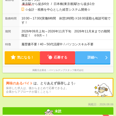
東京駅
から徒歩6分
/
日本橋(東京都)駅から徒歩1分
☆会計・税務を中心とした経営システム開発☆
10:00～17:00(実働6時間 休憩1時間) ※16:00退勤も相談可能で
勤務時間
す！
2026年09月上旬～2026年11月下旬 2026年11月末までの期間
期間
限定！ ※9月～！
履歴書不要
/
40～50代活躍中
/
パソコンスキル不要
特徴
気になる！
応募する
詳細へ
掲載元企業名
パーソルテンプスタッフ株式会社
興味のあるバイト
は、とりあえず保存しよう♪
保存した求人は、後からまとめて応募できるよ。
企業からアプローチが届くことも！
掲載日：2026.08.06
未読