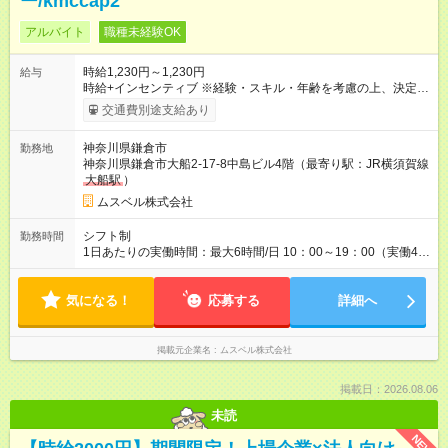
ー/kmccap2
アルバイト
職種未経験OK
時給1,230円～1,230円
給与
時給+インセンティブ ※経験・スキル・年齢を考慮の上、決定し
ます。 《成果に応じたインセンティブ支給例》 テレアポ未経
交通費別途支給あり
験、入社5ヶ月目の女性パートさんが、時給に加えて、月7万円
のインセンティブを獲得するなど、入社年数に関わりなく成
神奈川県鎌倉市
勤務地
果・貢献に応じた報酬制度が導入されています。 ※試用期間は3
神奈川県鎌倉市大船2-17-8中島ビル4階（最寄り駅：JR横須賀線
ヶ月で、その間は有期契約です。そのほかの条件に変更はあり
大船駅
）
ません。 【試用期間】試用期間あり 試用期間の長さ：2ヶ月
※ 雇用形態と給与に、本採用時と異なる部分があります。 雇用
ムスベル株式会社
形態：中途採用（契約社員） 給与：本採用時と同じです。 ※試
用期間は2ヶ月で、その間は有期契約です。そのほかの条件に変
シフト制
勤務時間
更はありません。 ※月所定労働時間が110時間未満の方は試用期
1日あたりの実働時間：最大6時間/日 10：00～19：00（実働4時
間3ヶ月になります。
間～6時間） ・上記期間帯のうち4時間～6時間 ・週3日～5日
✧働き方はご相談ください✧
気になる！
応募する
詳細へ
掲載元企業名
ムスベル株式会社
掲載日：2026.08.06
未読
NEW