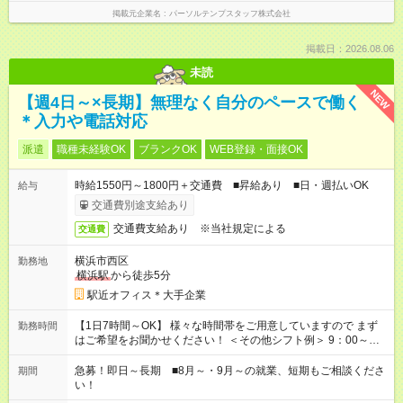
掲載元企業名
パーソルテンプスタッフ株式会社
掲載日：2026.08.06
未読
NEW
【週4日～×長期】無理なく自分のペースで働く
＊入力や電話対応
派遣
職種未経験OK
ブランクOK
WEB登録・面接OK
時給1550円～1800円＋交通費 ■昇給あり ■日・週払いOK
給与
交通費別途支給あり
交通費支給あり ※当社規定による
交通費
横浜市西区
勤務地
横浜駅
から徒歩5分
駅近オフィス＊大手企業
【1日7時間～OK】 様々な時間帯をご用意していますので まず
勤務時間
はご希望をお聞かせください！ ＜その他シフト例＞ 9：00～
17：00 11：00～20：00 などなど！その他のお時間もOKです！
急募！即日～長期 ■8月～・9月～の就業、短期もご相談くださ
期間
い！