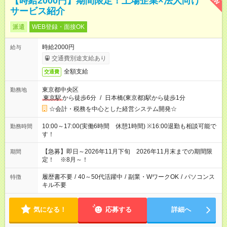
【時給2000円】期間限定！上場企業×法人向け
サービス紹介
派遣
WEB登録・面接OK
時給2000円
給与
交通費別途支給あり
全額支給
交通費
東京都中央区
勤務地
東京駅
から徒歩6分
/
日本橋(東京都)駅から徒歩1分
☆会計・税務を中心とした経営システム開発☆
10:00～17:00(実働6時間 休憩1時間) ※16:00退勤も相談可能で
勤務時間
す！
【急募】即日～2026年11月下旬 2026年11月末までの期間限
期間
定！ ※8月～！
履歴書不要
/
40～50代活躍中
/
副業・WワークOK
/
パソコンス
特徴
キル不要
気になる！
応募する
詳細へ