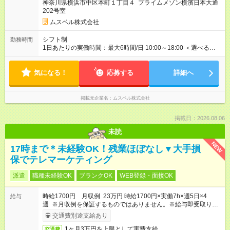
神奈川県横浜市中区本町１丁目４ プライムメゾン横濱日本大通
ヶ月で、その間は有期契約です。そのほかの条件に変更はあり
202号室
ません。 【試用期間】試用期間あり 試用期間の長さ：2ヶ月
※ 雇用形態と給与に、本採用時と異なる部分があります。 雇用
ムスベル株式会社
形態：中途採用（契約社員） 給与：本採用時と同じです。 ※試
用期間は2ヶ月で、その間は有期契約です。そのほかの条件に変
シフト制
勤務時間
更はありません。 ※月所定労働時間が110時間未満の方は試用期
1日あたりの実働時間：最大6時間/日 10:00～18:00 ＜選べるシ
間3ヶ月になります。
フト＞ (1)10:00～16:00 (2)10:00～17:00 (3)10:00～18:00 ◎
勤務時間は(1)～(3)で選択OK！ ◎勤務日数：週4日～5日勤務
気になる！
（希望シフト制） ◎原則定時退社／残業はほとんどありませ
応募する
詳細へ
ん！
掲載元企業名
ムスベル株式会社
掲載日：2026.08.06
未読
NEW
17時まで＊未経験OK！残業ほぼなし▼大手損
保でテレマーケティング
派遣
職種未経験OK
ブランクOK
WEB登録・面接OK
時給1700円 月収例 23万円 時給1700円×実働7h×週5日×4
給与
週 ※月収例を保証するものではありません。※給与即受取りサ
ービス利用可（利用条件有）
交通費別途支給あり
1ヶ月3万円を上限として実費支給
交通費