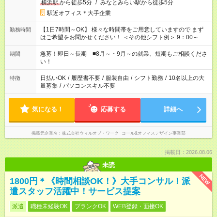
横浜駅
から徒歩5分
/
みなとみらい駅から徒歩5分
駅近オフィス＊大手企業
【1日7時間～OK】 様々な時間帯をご用意していますので まず
勤務時間
はご希望をお聞かせください！ ＜その他シフト例＞ 9：00～
17：00 11：00～20：00 などなど！その他のお時間もOKです！
急募！即日～長期 ■8月～・9月～の就業、短期もご相談くださ
期間
い！
日払いOK
/
履歴書不要
/
服装自由
/
シフト勤務
/
10名以上の大
特徴
量募集
/
パソコンスキル不要
気になる！
応募する
詳細へ
掲載元企業名
株式会社ウィルオブ・ワーク コール&オフィスデザイン事業部
掲載日：2026.08.06
未読
NEW
1800円＊《時間相談OK！》大手コンサル！派
遣スタッフ活躍中！サービス提案
派遣
職種未経験OK
ブランクOK
WEB登録・面接OK