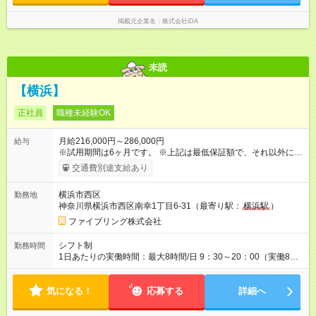
掲載元企業名
株式会社iDA
未読
【横浜】
正社員
職種未経験OK
月給216,000円～286,000円
給与
※試用期間は6ヶ月です。 ※上記は最低保証額で、それ以外に売
上や予算達成率に応じた手当や出張手当、宿泊手当が支給され
交通費別途支給あり
ます。 ※経験や能力などを考慮の上、決定いたします。 [年収例]
年収340万円／26歳（経験3年） 年収385万円／34歳（経験6
横浜市西区
勤務地
年） ※詳細は当社HPをご参照ください。 https://www.fivering.jp/
神奈川県横浜市西区南幸1丁目6-31（最寄り駅：
横浜駅
）
【試用期間】試用期間あり 試用期間の長さ：6ヶ月 ※ 雇用形態
と給与に、本採用時と異なる部分があります。 雇用形態：中途
ファイブリング株式会社
採用（契約社員） 給与：本採用時と同じです。
シフト制
勤務時間
1日あたりの実働時間：最大8時間/日 9：30～20：00（実働8時
間／シフト制） ※月間176時間の変形労働時間制。 ※休憩90分
※時短勤務も応相談 残業：月平均2時間
気になる！
応募する
詳細へ