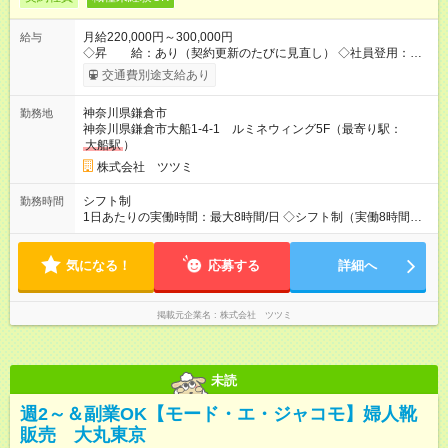
月給220,000円～300,000円
給与
◇昇 給：あり（契約更新のたびに見直し） ◇社員登用：あり
（実績・評価をもとに推薦） ※ご入社時の給与希望は面接時に
交通費別途支給あり
お伺いします。 【試用期間】試用期間あり 試用期間の長さ：3
ヶ月 雇用形態、給与は本採用時と同じです。
神奈川県鎌倉市
勤務地
神奈川県鎌倉市大船1-4-1 ルミネウィング5F（最寄り駅：
大船駅
）
株式会社 ツツミ
シフト制
勤務時間
1日あたりの実働時間：最大8時間/日 ◇シフト制（実働8時間／
休憩60分） 営業時間に合わせて、早番・遅番の交代制 ＼ シフト
例はこちら ／ ・早番：09:45～18:45 ・中番：11:00～20:00 ・
気になる！
遅番：12:00～21:00 ※店舗ローテーションに従う ※希望休制度
応募する
詳細へ
あり（毎月店長に申請）
掲載元企業名
株式会社 ツツミ
未読
週2～＆副業OK【モード・エ・ジャコモ】婦人靴
販売 大丸東京