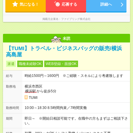
気になる！
で、仕事終わりに観光やグルメ探索に出かけるなど、旅好きの
応募する
詳細へ
方にはぴったりの環境で働けます。 平均労働時間：1日あたり8
時間 9：30～20：00（実働8時間／シフト制） ※月間176時間の
変形労働時間制。 ※全国の百貨店により終業が19時や21時まで
掲載元企業名
ファイブリング株式会社
のシフトがあります。 ※1回の催事は概ね7日間となります。 ※
全国各地の百貨店に出張しますので、仕事終わりに観光やグル
メ探索に出かけるなど、旅好きの方にはぴったりの環境で働け
ます。
未読
【TUMI】トラベル・ビジネスバッグの販売/横浜
高島屋
派遣
職種未経験OK
WEB登録・面接OK
時給1500円～1600円 ※ご経験・スキルにより考慮致します
給与
横浜市西区
勤務地
横浜駅
から徒歩5分
TUMI
10:00～18:30 8.5時間拘束／7時間実働
勤務時間
即日～ ※開始日相談可能です。在職中の方もまずはご相談下さ
期間
い。