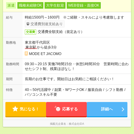
派遣
職種未経験OK
大学生歓迎
WEB登録・面接OK
時給1500円～1600円 ※ご経験・スキルにより考慮致します
給与
交通費別途支給あり
交通費全額支給（規定あり）
交通費
東京都千代田区
勤務地
東京駅
から徒歩3分
MODE ET JACOMO
09:30～20:15 実働7時間15分・休憩1時間30分 営業時間に合わ
勤務時間
せたシフト制、残業ほぼなし！
長期のお仕事です。開始日はお気軽にご相談ください！
期間
40～50代活躍中
/
副業・WワークOK
/
服装自由
/
シフト勤務
/
特徴
パソコンスキル不要
気になる！
応募する
詳細へ
掲載元企業名
株式会社iDA