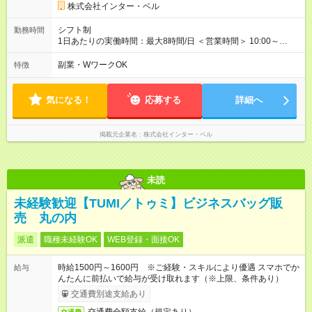
株式会社インター・ベル
シフト制
勤務時間
1日あたりの実働時間：最大8時間/日 ＜営業時間＞ 10:00～
20:00 ＜勤務時間＞ 9:30～20:30(実働8h・休憩1hのシフト制) 週
休2日制、月9日休み、残業はほぼありません 早番・遅番の2交
副業・WワークOK
特徴
代制 他社員も在籍してますので月のお休みをしっかり取ること
ができます。
気になる！
応募する
詳細へ
掲載元企業名
株式会社インター・ベル
未読
未経験歓迎【TUMI／トゥミ】ビジネスバッグ販
売 丸の内
派遣
職種未経験OK
WEB登録・面接OK
時給1500円～1600円 ※ご経験・スキルにより優遇 スマホでか
給与
んたんに前払いで給与が受け取れます（※上限、条件あり）
交通費別途支給あり