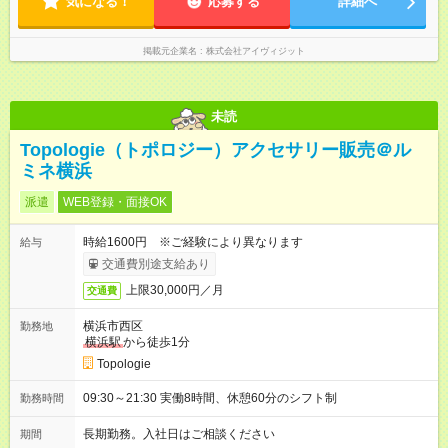
気になる！
月曜日⇒品川オフィスへ出社 火曜日～金曜日⇒担当店舗の訪問
応募する
詳細へ
がメイン
掲載元企業名
株式会社アイヴィジット
未読
Topologie（トポロジー）アクセサリー販売＠ル
ミネ横浜
派遣
WEB登録・面接OK
時給1600円 ※ご経験により異なります
給与
交通費別途支給あり
上限30,000円／月
交通費
横浜市西区
勤務地
横浜駅
から徒歩1分
Topologie
09:30～21:30 実働8時間、休憩60分のシフト制
勤務時間
長期勤務。入社日はご相談ください
期間