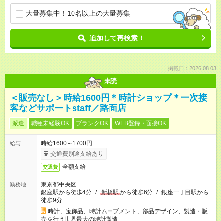
大量募集中！10名以上の大量募集
追加して再検索！
掲載日：2026.08.03
未読
＜販売なし＞時給1600円＊時計ショップ＊一次接
客などサポートstaff／路面店
派遣
職種未経験OK
ブランクOK
WEB登録・面接OK
時給1600～1700円
給与
交通費別途支給あり
全額支給
交通費
東京都中央区
勤務地
銀座駅から徒歩4分
/
新橋駅
から徒歩6分
/
銀座一丁目駅から
徒歩9分
時計、宝飾品、時計ムーブメント、部品デザイン、製造・販
売を行う世界最大の時計製造