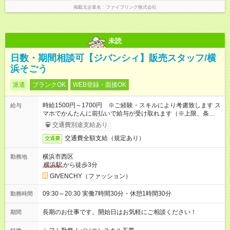
掲載元企業名
ファイブリング株式会社
未読
日数・期間相談可【ジバンシィ】販売スタッフ/横
浜そごう
派遣
ブランクOK
WEB登録・面接OK
時給1500円～1700円 ※ご経験・スキルにより考慮致します ス
給与
マホでかんたんに前払いで給与が受け取れます（※上限、条件
あり）
交通費別途支給あり
交通費全額支給（規定あり）
交通費
横浜市西区
勤務地
横浜駅
から徒歩3分
GIVENCHY（ファッション）
09:30～20:30 実働7時間30分・休憩1時間30分
勤務時間
長期のお仕事です。開始日はお気軽にご相談ください！
期間