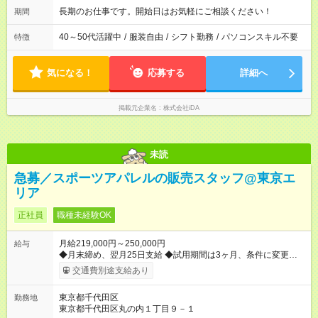
長期のお仕事です。開始日はお気軽にご相談ください！
期間
40～50代活躍中
/
服装自由
/
シフト勤務
/
パソコンスキル不要
特徴
気になる！
応募する
詳細へ
掲載元企業名
株式会社iDA
未読
急募／スポーツアパレルの販売スタッフ@東京エ
リア
正社員
職種未経験OK
月給219,000円～250,000円
給与
◆月末締め、翌月25日支給 ◆試用期間は3ヶ月、条件に変更はあ
りません 【試用期間】試用期間あり 試用期間の長さ：3ヶ月 雇
交通費別途支給あり
用形態、給与は本採用時と同じです。
東京都千代田区
勤務地
東京都千代田区丸の内１丁目９－１