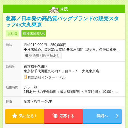
未読
急募／日本発の高品質バッグブランドの販売スタ
ッフ@大丸東京
正社員
職種未経験OK
月給219,000円～250,000円
給与
◆月末締め、翌月25日支給 ◆試用期間は3ヶ月、条件に変更はあ
りません 【試用期間】試用期間あり 試用期間の長さ：3ヶ月 雇
交通費別途支給あり
用形態、給与は本採用時と同じです。
東京都千代田区
勤務地
東京都千代田区丸の内１丁目９－１ 大丸東京店
株式会社インター・ベル
シフト制
勤務時間
1日あたりの実働時間：最大8時間/日 ＜営業時間＞ 10:00～
20:00 ＜勤務時間＞ 9:30～20:30(実働8h・休憩1hのシフト制) 週
休2日制、月9日休み、残業はほぼありません 早番・遅番の2交
副業・WワークOK
特徴
代制 他社員も在籍してますので月のお休みをしっかり取ること
ができます。
気になる！
応募する
詳細へ