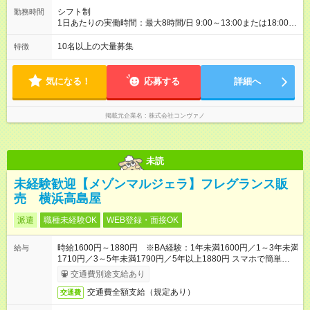
シフト制
勤務時間
1日あたりの実働時間：最大8時間/日 9:00～13:00または18:00～
21:00 ※商業施設内店舗は施設の営業時間に準じます。 週2～相
談可 有給休暇あり(規定あり)
10名以上の大量募集
特徴
気になる！
応募する
詳細へ
掲載元企業名
株式会社コンヴァノ
未読
未経験歓迎【メゾンマルジェラ】フレグランス販
売 横浜高島屋
派遣
職種未経験OK
WEB登録・面接OK
時給1600円～1880円 ※BA経験：1年未満1600円／1～3年未満
給与
1710円／3～5年未満1790円／5年以上1880円 スマホで簡単申
請！給与前払いOK（条件有）
交通費別途支給あり
交通費全額支給（規定あり）
交通費