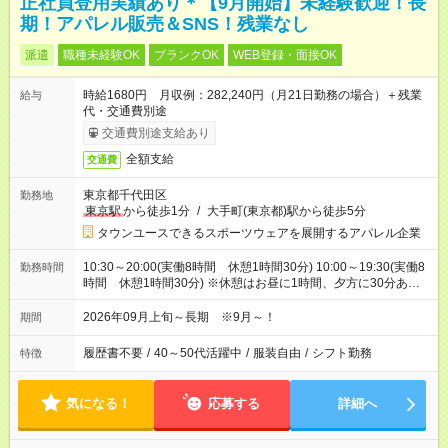
正社員登用実績あり＊【9月開始】未経験歓迎！長
期！アパレル販売＆SNS！残業なし
派遣
職種未経験OK
ブランクOK
WEB登録・面接OK
時給1680円 月収例：282,240円（月21日勤務の場合）＋残業
給与
代・交通費別途
交通費別途支給あり
全額支給
交通費
東京都千代田区
勤務地
東京駅
から徒歩1分
/
大手町(東京都)駅から徒歩5分
タウンユースできるスポーツウェアを展開するアパレル企業
10:30～20:00(実働8時間 休憩1時間30分) 10:00～19:30(実働8
勤務時間
時間 休憩1時間30分) ※休憩はお昼に1時間、夕方に30分ありま
す
2026年09月上旬～長期 ※9月～！
期間
履歴書不要
/
40～50代活躍中
/
服装自由
/
シフト勤務
特徴
気になる！
応募する
詳細へ