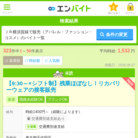
0
メニュー
気になる！
ログイン
検索結果
ＪＲ横須賀線で販売（アパレル・ファッション・
条件の変更
コスメ）のバイト一覧
323
1,532
件中
1
～
50
件表示
平均時給:
円
新着順
時給順
人気順
掲載日：2026.08.07
未読
NEW
【9:30～×シフト制】残業ほぼなし！リカバリ
ーウェアの接客販売
派遣
職種未経験OK
ブランクOK
時給1400円～（経験によります）
給与
交通費別途支給あり
交通費別途支給
交通費
東京都千代田区
勤務地