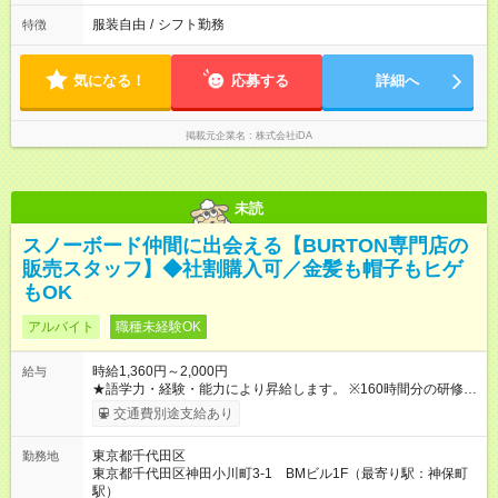
服装自由
/
シフト勤務
特徴
気になる！
応募する
詳細へ
掲載元企業名
株式会社iDA
未読
スノーボード仲間に出会える【BURTON専門店の
販売スタッフ】◆社割購入可／金髪も帽子もヒゲ
もOK
アルバイト
職種未経験OK
時給1,360円～2,000円
給与
★語学力・経験・能力により昇給します。 ※160時間分の研修期
間あり。期間中は、時給1,226円となります。 【試用期間】試用
交通費別途支給あり
期間なし
東京都千代田区
勤務地
東京都千代田区神田小川町3-1 BMビル1F（最寄り駅：神保町
駅）