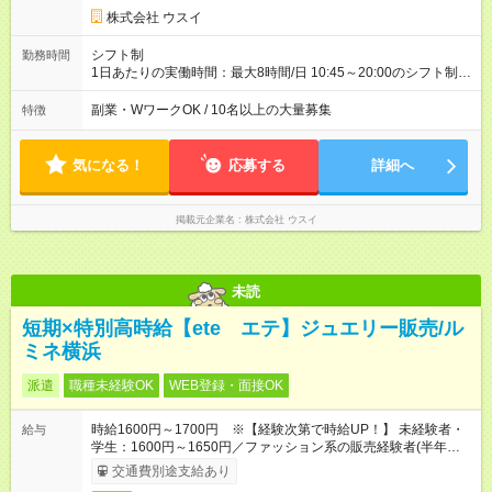
株式会社 ウスイ
シフト制
勤務時間
1日あたりの実働時間：最大8時間/日 10:45～20:00のシフト制
(1h休憩) ※繁忙期と閑散期により勤務時間が異なる場合がありま
す。 ★1日4時間～OK！
副業・WワークOK / 10名以上の大量募集
特徴
気になる！
応募する
詳細へ
掲載元企業名
株式会社 ウスイ
未読
短期×特別高時給【ete エテ】ジュエリー販売/ル
ミネ横浜
派遣
職種未経験OK
WEB登録・面接OK
時給1600円～1700円 ※【経験次第で時給UP！】 未経験者・
給与
学生：1600円～1650円／ファッション系の販売経験者(半年以
上)：1650円～1700円
交通費別途支給あり