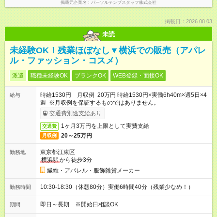
掲載元企業名
パーソルテンプスタッフ株式会社
掲載日：2026.08.03
未読
未経験OK！残業ほぼなし▼横浜での販売（アパレ
ル・ファッション・コスメ）
派遣
職種未経験OK
ブランクOK
WEB登録・面接OK
時給1530円 月収例 20万円 時給1530円×実働6h40m×週5日×4
給与
週 ※月収例を保証するものではありません。
交通費別途支給あり
1ヶ月3万円を上限として実費支給
交通費
20～25万円
月収例
東京都江東区
勤務地
横浜駅
から徒歩3分
繊維・アパレル・服飾雑貨メーカー
10:30-18:30（休憩80分）実働6時間40分（残業少なめ！）
勤務時間
即日～長期 ※開始日相談OK
期間