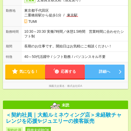
交通費全額支給（規定あり）
交通費
東京都千代田区
勤務地
二重橋前駅から徒歩1分
/
東京駅
TUMI
10:30～20:30 実働7時間／休憩1.5時間 営業時間に合わせたシ
勤務時間
フト制
長期のお仕事です。開始日はお気軽にご相談ください！
期間
40～50代活躍中
/
シフト勤務
/
パソコンスキル不要
特徴
気になる！
応募する
詳細へ
掲載元企業名
株式会社iDA
未読
＜契約社員｜大船ルミネウィング店＞未経験チャ
レンジを応援✨ジュエリーの接客販売
契約社員
職種未経験OK