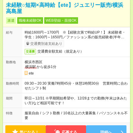
未経験○短期×高時給【ete】ジュエリー販売/横浜
高島屋
派遣
職種未経験OK
WEB登録・面接OK
時給1600円～1700円 ※【経験次第で時給UP！】 未経験者・
給与
学生：1600円～1650円／ファッション系の販売経験者(半年以
上)：1650円～1700円
交通費別途支給あり
交通費全額支給（規定あり）
交通費
横浜市西区
勤務地
横浜駅
から徒歩1分
ete
09:30～20:30 実働7時間45分・休憩1時間30分 営業時間に合わ
勤務時間
せたシフト制
即日～12/31 ※早期開始希望や、12/28までの勤務(年末は休みた
期間
い方)など相談可能です！
服装自由
/
シフト勤務
/
10名以上の大量募集
/
パソコンスキル不
特徴
要
気になる！
応募する
詳細へ