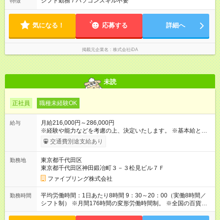
シフト勤務
/
パソコンスキル不要
特徴
気になる！
応募する
詳細へ
掲載元企業名
株式会社iDA
未読
正社員
職種未経験OK
月給216,000円～286,000円
給与
※経験や能力などを考慮の上、決定いたします。 ※基本給とは別
に、出張手当・宿泊手当を支給いたします。 出張手当 3,000
交通費別途支給あり
円/1回 宿泊手当 1,000円/1泊 （宿泊を伴う出張イベント勤務
時） 【支給例】 月3回、宿泊を伴う出張イベントに勤務した場
東京都千代田区
勤務地
合 ・出張手当：9,000円 ・宿泊手当：21,000円 ⇒合計：30,000
東京都千代田区神田鍛冶町３－３松見ビル７Ｆ
円／月 基本給216,000円の場合、出張宿泊手当と合わせると月
給246,000円になります！ ※詳細は当社HPをご参照ください。
ファイブリング株式会社
https://www.fivering.jp/ 【試用期間】試用期間あり 試用期間の長
さ：6ヶ月 ※ 雇用形態と給与に、本採用時と異なる部分がありま
平均労働時間：1日あたり8時間 9：30～20：00（実働8時間／
勤務時間
す。 雇用形態：中途採用（契約社員） 給与：本採用時と同じで
シフト制） ※月間176時間の変形労働時間制。 ※全国の百貨店に
す。
より終業が19時や21時までのシフトがあります。 ※1回の催事
は概ね7日間となります。 ※全国各地の百貨店に出張しますの