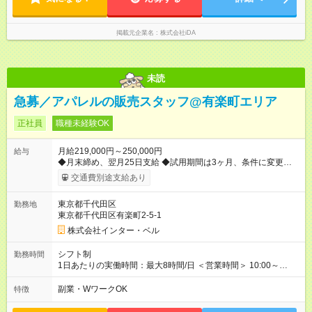
掲載元企業名
株式会社iDA
未読
急募／アパレルの販売スタッフ@有楽町エリア
正社員
職種未経験OK
月給219,000円～250,000円
給与
◆月末締め、翌月25日支給 ◆試用期間は3ヶ月、条件に変更はあ
りません 【試用期間】試用期間あり 試用期間の長さ：3ヶ月 雇
交通費別途支給あり
用形態、給与は本採用時と同じです。
東京都千代田区
勤務地
東京都千代田区有楽町2-5-1
株式会社インター・ベル
シフト制
勤務時間
1日あたりの実働時間：最大8時間/日 ＜営業時間＞ 10:00～
20:00 ＜勤務時間＞ 9:30～20:30(実働8h・休憩1hのシフト制) 週
休2日制、月9日休み、残業はほぼありません 早番・遅番の2交
副業・WワークOK
特徴
代制 他社員も在籍してますので月のお休みをしっかり取ること
ができます。