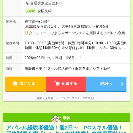
交通費別途支給あり
全額支給
交通費
東京都千代田区
勤務地
東京駅
から徒歩1分
/
大手町(東京都)駅から徒歩5分
タウンユースできるスポーツウェアを展開するアパレル企業
10:30～20:00(実働8時間 休憩1時間30分) 10:00～19:30(実働8
勤務時間
時間 休憩1時間30分) ※休憩はお昼に1時間、夕方に30分ありま
す
2026年08月中旬～長期 ※8月～！
期間
履歴書不要
/
40～50代活躍中
/
服装自由
/
シフト勤務
特徴
気になる！
応募する
詳細へ
掲載元企業名
パーソルテンプスタッフ株式会社
未読
アパレル経験者優遇！週2日～ PCスキル優遇！