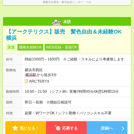
掲載元企業名
株式会社インター・ベル
未読
【アークテリクス】販売 髪色自由＆未経験OK
横浜
派遣
職種未経験OK
WEB登録・面接OK
時給1500円～1600円 ※ご経験・スキルにより考慮致します
給与
横浜市西区
勤務地
横浜駅
から徒歩3分
ARC'TERYX
10:00～21:00 （シフト例）実働7時間45分/休憩1時間15分
勤務時間
即日～長期 ※開始日相談可
期間
副業・WワークOK
/
シフト勤務
/
パソコンスキル不要
特徴
気になる！
応募する
詳細へ