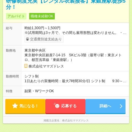
研修制度充実【レンタル衣装接客】東銀座駅徒歩5
分！
アルバイト
職種未経験OK
時給1,300円～1,500円
給与
※試用期間は3ヶ月で、その間も雇用形態は変わりません。 ・試
用期間後、面談の上正社員登用への道も開きます。 ・交通費支
交通費別途支給あり
給（上限15,000円/月） 【試用期間】試用期間あり 試用期間の長
さ：3ヶ月 ※ 雇用形態と給与に、本採用時と異なる部分がありま
東京都中央区
勤務地
す。 雇用形態：本採用時と同じです。 給与：時給 1,226円以上
東京都中央区銀座7-14-15 SKビル3階（最寄り駅：東京メト
試用期間後、1,300円～スタートとなります。 経験・スキル等、
ロ、都営浅草線「東銀座駅」）
考慮いたします。 試用期間中は、健康保険など、福利厚生の一
部が制限される可能性があります。
株式会社ママズドレス
シフト制
勤務時間
1日あたりの実働時間：最大7時間30分/日 シフト制 9:30～
18:00（休憩1時間）の間で考慮。 ・PCの基本操作は必須 ・週
２～3以上出勤可能な方優遇。 ・土日出勤可能な方優遇。 シフ
副業・WワークOK
特徴
ト例 *他応相談
気になる！
応募する
詳細へ
掲載元企業名
株式会社ママズドレス