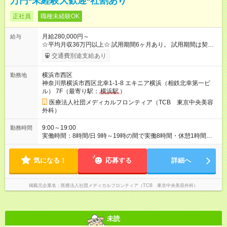
万円*未経験大歓迎*社割あり
正社員
職種未経験OK
月給280,000円～
給与
☆平均月収36万円以上☆ 試用期間6ヶ月あり。 試用期間は契約
社員として、月給26万円となります。 ＜試用期間終了後＞ 月給
交通費別途支給あり
28万円+インセンティブ（平均8万円）+残業代等 ＝平均月収36
万円以上 ※残業手当は月給に対し1分単位で全額支給 【レアな年
横浜市西区
勤務地
次昇給制度アリ】 年次昇給制度で毎年月給が上がっていくので
神奈川県横浜市西区北幸1-1-8 エキニア横浜（相鉄北幸第一ビ
役職につかない場合でもしっかり昇給♪ 【試用期間】試用期間あ
ル） 7F（最寄り駅：
横浜駅
）
り 試用期間の長さ：6ヶ月 ※ 雇用形態と給与に、本採用時と異
なる部分があります。 雇用形態：中途採用（契約社員） 給与：
医療法人社団メディカルフロンティア（TCB 東京中央美容
月給 260,000円以上
外科）
9:00～19:00
勤務時間
実働時間：8時間/日 9時～19時の間で実働8時間・休憩1時間
【残業ほぼ無し！】 残業月平均3時間のため、ほぼ毎日定時で退
勤♪ ディナーの予定を入れたり、買い物にも◎
気になる！
応募する
詳細へ
掲載元企業名
医療法人社団メディカルフロンティア（TCB 東京中央美容外科）
未読