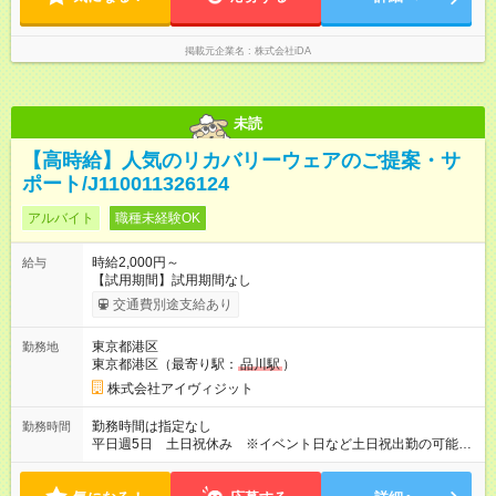
掲載元企業名
株式会社iDA
未読
【高時給】人気のリカバリーウェアのご提案・サ
ポート/J110011326124
アルバイト
職種未経験OK
時給2,000円～
給与
【試用期間】試用期間なし
交通費別途支給あり
東京都港区
勤務地
東京都港区（最寄り駅：
品川駅
）
株式会社アイヴィジット
勤務時間は指定なし
勤務時間
平日週5日 土日祝休み ※イベント日など土日祝出勤の可能性
も一部あり 【勤務時間】品川オフィスへ出社の場合⇒9:15～
17:45(休憩1時間) 店舗へ直行の場合⇒10:00～18:30(休憩1時間)