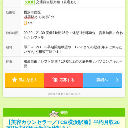
交通費全額支給（規定あり）
交通費
横浜市西区
勤務地
横浜駅
から徒歩1分
ete
09:30～21:30 実働7時間45分・休憩1時間30分 営業時間に合わ
勤務時間
せたシフト制
即日～12/31 ※早期開始希望や、12/28までの勤務(年末は休みた
期間
い方)など相談可能です！
服装自由
/
シフト勤務
/
10名以上の大量募集
/
パソコンスキル不
特徴
要
気になる！
応募する
詳細へ
掲載元企業名
株式会社iDA
未読
【美容カウンセラー／TCB横浜駅前】平均月収36