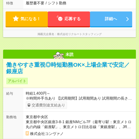
履歴書不要
/
シフト勤務
特徴
気になる！
応募する
詳細へ
掲載元企業名
株式会社リクルートスタッフィング
未読
働きやすさ重視◎時短勤務OK×上場企業で安定／
銀座店
アルバイト
時給1,400円～
給与
※時間外手当あり 【試用期間】試用期間あり 試用期間の長さ：2
ヶ月 雇用形態、給与は本採用時と同じです。 試用期間2か月 ※
交通費別途支給あり
ただし、会社の事情により、免除・短縮・延長することがあ
る。
東京都中央区
勤務地
東京都中央区銀座3-8-1 銀座NMビル7F（最寄り駅：東京メトロ
丸の内線「銀座駅」、東京メトロ日比谷線「東銀座駅」、JR山
手線「有楽町駅」）
株式会社コンヴァノ