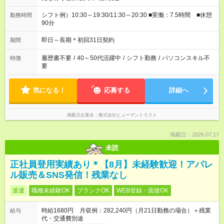
シフト例）10:30～19:30/11:30～20:30 ■実働：7.5時間 ■休憩
勤務時間
90分
即日～長期＊初回31日契約
期間
履歴書不要
/
40～50代活躍中
/
シフト勤務
/
パソコンスキル不
特徴
要
気になる！
応募する
詳細へ
掲載元企業名
株式会社ヒューマントラスト
掲載日：2026.07.17
未読
正社員登用実績あり＊【8月】未経験歓迎！アパレ
ル販売＆SNS発信！残業なし
派遣
職種未経験OK
ブランクOK
WEB登録・面接OK
時給1680円 月収例：282,240円（月21日勤務の場合）＋残業
給与
代・交通費別途