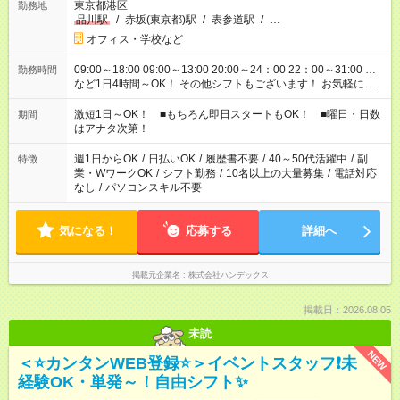
東京都港区
勤務地
品川駅
/
赤坂(東京都)駅
/
表参道駅
/
…
オフィス・学校など
09:00～18:00 09:00～13:00 20:00～24：00 22：00～31:00 …
勤務時間
など1日4時間～OK！ その他シフトもございます！ お気軽にご
相談ください！
激短1日～OK！ ■もちろん即日スタートもOK！ ■曜日・日数
期間
はアナタ次第！
週1日からOK
/
日払いOK
/
履歴書不要
/
40～50代活躍中
/
副
特徴
業・WワークOK
/
シフト勤務
/
10名以上の大量募集
/
電話対応
なし
/
パソコンスキル不要
気になる！
応募する
詳細へ
掲載元企業名
株式会社ハンデックス
掲載日：2026.08.05
未読
NEW
＜⭐カンタンWEB登録⭐＞イベントスタッフ❗未
経験OK・単発～！自由シフト✨