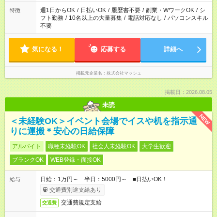
ください！
週1日からOK
/
日払いOK
/
履歴書不要
/
副業・WワークOK
/
シ
特徴
フト勤務
/
10名以上の大量募集
/
電話対応なし
/
パソコンスキル
不要
気になる！
応募する
詳細へ
掲載元企業名
株式会社マッシュ
掲載日：2026.08.05
未読
NEW
＜未経験OK＞イベント会場でイスや机を指示通
りに運搬＊安心の日給保障
アルバイト
職種未経験OK
社会人未経験OK
大学生歓迎
ブランクOK
WEB登録・面接OK
日給：1万円～ 半日：5000円～ ■日払いOK！
給与
交通費別途支給あり
交通費規定支給
交通費