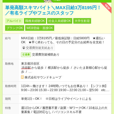
NEW
単発高額スキマバイト＼MAX日給3万8195円！
／有名ライブやフェスのスタッフ
アルバイト
職種未経験OK
社会人未経験OK
大学生歓迎
ブランクOK
WEB登録・面接OK
MAX日給：3万8195円／最低保証額：日給5800円 ★週払い
給与
OK ★早く終わっても、その日の予定分のお給料を全支給！
交通費別途支給あり
交通費別途補助あり
交通費
東京都渋谷区
勤務地
渋谷駅
から徒歩
/
横浜駅から徒歩
/
さいたま新都心駅から徒
歩
/
…
株式会社サウンドキューブ
1日4h～働けます！ 24時間いつでもお仕事あり！ 【シフト例】
勤務時間
9:00～23:00 15:30～22:00 19:00～22:00 21:00～翌5:00 etc...
※現場により異なります 【日給例】 案内／1万5743円（9:00～
23:00） グッズ販売／1万5503円（8:00～22:00） 会場準備／
単発1日～OK！ ※日程はライブやイベントによる
期間
5593円（21:00～23:30） 会場片付け／1万1505円（21:00～翌
5:00）
週1日からOK
/
履歴書不要
/
副業・WワークOK
/
10名以上の大
特徴
量募集
/
電話対応なし
/
パソコンスキル不要