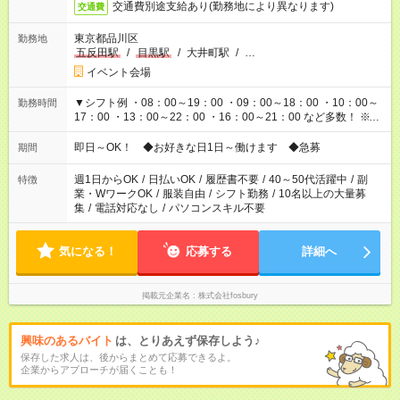
交通費別途支給あり(勤務地により異なります)
交通費
東京都品川区
勤務地
五反田駅
/
目黒駅
/
大井町駅
/
…
イベント会場
▼シフト例 ・08：00～19：00 ・09：00～18：00 ・10：00～
勤務時間
17：00 ・13：00～22：00 ・16：00～21：00 など多数！ ※お
仕事により勤務時間が異なります
即日～OK！ ◆お好きな日1日～働けます ◆急募
期間
週1日からOK
/
日払いOK
/
履歴書不要
/
40～50代活躍中
/
副
特徴
業・WワークOK
/
服装自由
/
シフト勤務
/
10名以上の大量募
集
/
電話対応なし
/
パソコンスキル不要
気になる！
応募する
詳細へ
掲載元企業名
株式会社fosbury
興味のあるバイト
は、とりあえず保存しよう♪
保存した求人は、後からまとめて応募できるよ。
企業からアプローチが届くことも！