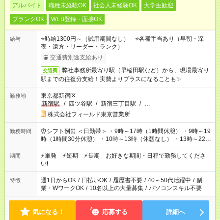
アルバイト
職種未経験OK
社会人未経験OK
大学生歓迎
ブランクOK
WEB登録・面接OK
⭐時給1300円～（試用期間なし） ⭐各種手当あり（早朝・深
給与
夜・遠方・リーダー・ランク）
交通費別途支給あり
弊社事務所最寄り駅（早稲田駅など）から、現場最寄り
交通費
駅までの往復分支給！実費よりプラスになることも✨
東京都新宿区
勤務地
新宿駅
/
四ツ谷駅
/
新宿三丁目駅
/
…
株式会社フィールド東京営業所
⏰シフト例⏰ ＜日勤帯＞ ・9時～17時（1時間休憩） ・9時～19
勤務時間
時（1時間30分休憩） ・10時～13時（休憩なし） ・13時～22時
（1時間休憩） ＜夜勤帯＞ ・22時～午前2時（休憩なし） ・23
時～午前7時（1時間休憩） ・午前0時～6時（休憩なし） ※案件
⚡単発 ⚡短期 ⚡長期 お好きな期間・日程で勤務してくださ
期間
や日程により変動があります。 ※なるべく希望シフトに合うよ
い❗
う調整しております。
週1日からOK
/
日払いOK
/
履歴書不要
/
40～50代活躍中
/
副
特徴
業・WワークOK
/
10名以上の大量募集
/
パソコンスキル不要
気になる！
応募する
詳細へ