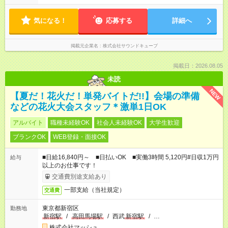
気になる！
応募する
詳細へ
掲載元企業名
株式会社サウンドキューブ
掲載日：2026.08.05
未読
NEW
【夏だ！花火だ！単発バイトだ!!】会場の準備
などの花火大会スタッフ＊激単1日OK
アルバイト
職種未経験OK
社会人未経験OK
大学生歓迎
ブランクOK
WEB登録・面接OK
■日給16,840円～ ■日払いOK ■実働3時間 5,120円#日収1万円
給与
以上のお仕事です！
交通費別途支給あり
一部支給（当社規定）
交通費
東京都新宿区
勤務地
新宿駅
/
高田馬場駅
/
西武
新宿駅
/
…
株式会社マッシュ