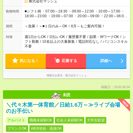
株式会社マッシュ
■シフト例 ・07:00～19:30 ・09:00～12:00 ・10:00～17:00 ・
勤務時間
18:00～23:00 ・19:00～07:00 ・20:00～09:00 ・22:00～06:00
etc ★最短で3時間で5,120円のお仕事から 15時間で2万円近く稼
げるお仕事も！ ご希望のお時間に合わせてご紹介！ ※シフトは
＜急募！＞■１日のみ～OK！8月～もご案内可能！
期間
現場によって異なります。 ※勿論、休憩時間はあるのでご安心
ください！
週1日からOK
/
日払いOK
/
履歴書不要
/
副業・WワークOK
/
シ
特徴
フト勤務
/
10名以上の大量募集
/
電話対応なし
/
パソコンスキル
不要
気になる！
応募する
詳細へ
掲載元企業名
株式会社マッシュ
掲載日：2026.08.04
未読
NEW
＼代々木第一体育館／日給1.6万～≫ライブ会場
のお手伝い
アルバイト
職種未経験OK
社会人未経験OK
大学生歓迎
ブランクOK
WEB登録・面接OK