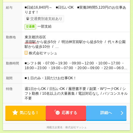
■日給16,840円～ ■日払いOK ■実働3時間5,120円のお仕事あ
給与
ります！
交通費別途支給あり
一部支給
交通費
東京都渋谷区
勤務地
原宿駅
から徒歩5分
/
明治神宮前駅から徒歩5分
/
代々木公園
駅から徒歩10分
/
…
株式会社マッシュ
■シフト例 ・07:00～19:30 ・09:00～12:00 ・10:00～17:00 ・
勤務時間
18:00～23:00 ・19:00～07:00 ・20:00～09:00 ・22:00～06:00
etc ★最短で3時間で5,120円のお仕事から 15時間で2万円近く稼
げるお仕事も！ ご希望のお時間に合わせてご紹介！ ※シフトは
■１日のみ・1回だけお仕事OK！
期間
現場によって異なります。 ※勿論、休憩時間はあるのでご安心
ください！
週1日からOK
/
日払いOK
/
履歴書不要
/
副業・WワークOK
/
シ
特徴
フト勤務
/
10名以上の大量募集
/
電話対応なし
/
パソコンスキル
不要
気になる！
応募する
詳細へ
掲載元企業名
株式会社マッシュ