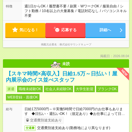
週1日からOK
/
履歴書不要
/
副業・WワークOK
/
服装自由
/
シ
特徴
フト勤務
/
10名以上の大量募集
/
電話対応なし
/
パソコンスキル
不要
気になる！
応募する
詳細へ
掲載元企業名
株式会社サウンドキューブ
掲載日：2026.08.04
未読
NEW
【スキマ時間×高収入】日給1.5万～日払い！屋
内展示会のイス並べスタッフ
派遣
職種未経験OK
社会人未経験OK
大学生歓迎
ブランクOK
WEB登録・面接OK
日給1万5000円～※実働5時間で日給7000円のお仕事もありま
給与
す ◆日払い・週払いOK！（規定あり）◆お仕事によって日給も
異なります
交通費別途支給あり
交通費別途支給あり(勤務地により異なります)
交通費