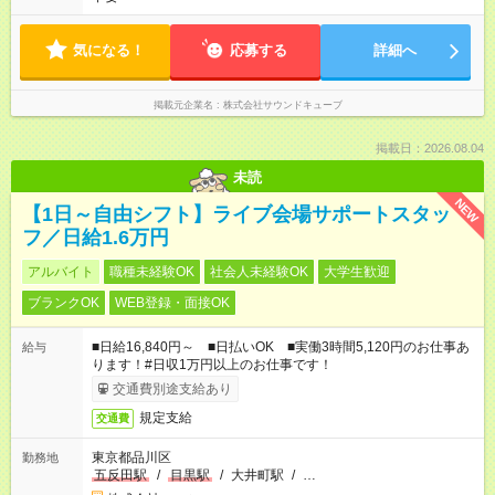
気になる！
応募する
詳細へ
掲載元企業名
株式会社サウンドキューブ
掲載日：2026.08.04
未読
NEW
【1日～自由シフト】ライブ会場サポートスタッ
フ／日給1.6万円
アルバイト
職種未経験OK
社会人未経験OK
大学生歓迎
ブランクOK
WEB登録・面接OK
■日給16,840円～ ■日払いOK ■実働3時間5,120円のお仕事あ
給与
ります！#日収1万円以上のお仕事です！
交通費別途支給あり
規定支給
交通費
東京都品川区
勤務地
五反田駅
/
目黒駅
/
大井町駅
/
…