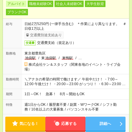
アルバイト
職種未経験OK
社会人未経験OK
大学生歓迎
ブランクOK
日給2万5250円 (一律手当含む) ＊作業により異なります。 ＃
給与
日収1万以上
交通費別途支給あり
交通費支給（規定あり）
交通費
東京都豊島区
勤務地
池袋駅
/
東
池袋駅
/
巣鴨駅
/
…
株式会社ケン＆スタッフ（関東各地のイベント・ライブ会
場）
＼アナタの希望の時間で働けます／ 午前中だけ！ ・7:00～
勤務時間
12:00 午後だけ！ ・20:00～23:00 がっつり！ ・6:30～23:00 ・
12:00～21:00 ・16:00～翌8:00 …etc ※時間曜日イベントによ
り異なります。
1日～OK！ 急募！ 8月～開始もOK
期間
週1日からOK
/
履歴書不要
/
副業・WワークOK
/
シフト勤
特徴
務
/
10名以上の大量募集
/
パソコンスキル不要
気になる！
応募する
詳細へ