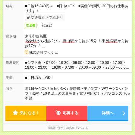
■日給16,840円～ ■日払いOK ■実働3時間5,120円のお仕事あ
給与
ります！
交通費別途支給あり
一部支給
交通費
東京都豊島区
勤務地
池袋駅
から徒歩2分
/
目白駅
から徒歩15分
/
東
池袋駅
から徒
歩17分
/
…
株式会社マッシュ
■シフト例 ・07:00～19:30 ・09:00～12:00 ・10:00～17:00 ・
勤務時間
18:00～23:00 ・19:00～07:00 ・20:00～09:00 ・22:00～06:00
etc ★最短で3時間で5,120円のお仕事から 15時間で2万円近く稼
げるお仕事も！ ご希望のお時間に合わせてご紹介！ ※シフトは
■１日のみ～OK！
期間
現場によって異なります。 ※勿論、休憩時間はあるのでご安心
ください！
週1日からOK
/
日払いOK
/
履歴書不要
/
副業・WワークOK
/
シ
特徴
フト勤務
/
10名以上の大量募集
/
電話対応なし
/
パソコンスキル
不要
気になる！
応募する
詳細へ
掲載元企業名
株式会社マッシュ