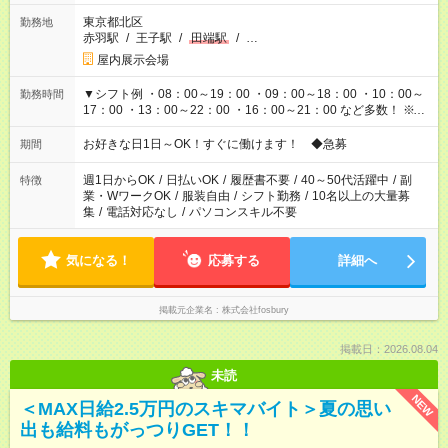
東京都北区
勤務地
赤羽駅
/
王子駅
/
田端駅
/
…
屋内展示会場
▼シフト例 ・08：00～19：00 ・09：00～18：00 ・10：00～
勤務時間
17：00 ・13：00～22：00 ・16：00～21：00 など多数！ ※お
仕事により勤務時間が異なります
お好きな日1日～OK！すぐに働けます！ ◆急募
期間
週1日からOK
/
日払いOK
/
履歴書不要
/
40～50代活躍中
/
副
特徴
業・WワークOK
/
服装自由
/
シフト勤務
/
10名以上の大量募
集
/
電話対応なし
/
パソコンスキル不要
気になる！
応募する
詳細へ
掲載元企業名
株式会社fosbury
掲載日：2026.08.04
未読
NEW
＜MAX日給2.5万円のスキマバイト＞夏の思い
出も給料もがっつりGET！！