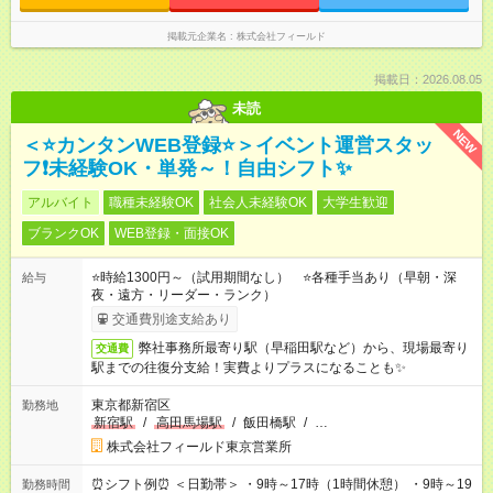
掲載元企業名
株式会社フィールド
掲載日：2026.08.05
未読
NEW
＜⭐カンタンWEB登録⭐＞イベント運営スタッ
フ❗未経験OK・単発～！自由シフト✨
アルバイト
職種未経験OK
社会人未経験OK
大学生歓迎
ブランクOK
WEB登録・面接OK
⭐時給1300円～（試用期間なし） ⭐各種手当あり（早朝・深
給与
夜・遠方・リーダー・ランク）
交通費別途支給あり
弊社事務所最寄り駅（早稲田駅など）から、現場最寄り
交通費
駅までの往復分支給！実費よりプラスになることも✨
東京都新宿区
勤務地
新宿駅
/
高田馬場駅
/
飯田橋駅
/
…
株式会社フィールド東京営業所
⏰シフト例⏰ ＜日勤帯＞ ・9時～17時（1時間休憩） ・9時～19
勤務時間