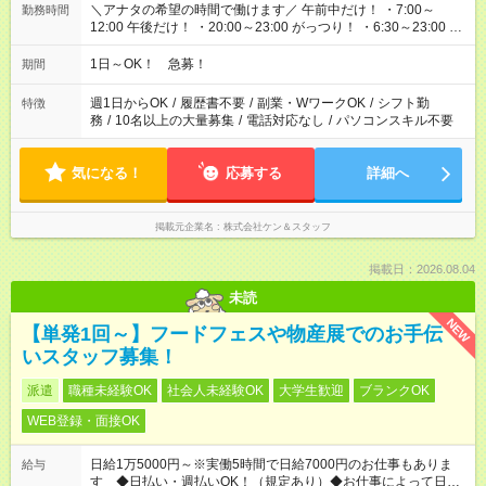
＼アナタの希望の時間で働けます／ 午前中だけ！ ・7:00～
勤務時間
12:00 午後だけ！ ・20:00～23:00 がっつり！ ・6:30～23:00 ・
12:00～21:00 ・16:00～翌8:00 …etc ※時間曜日イベントによ
り異なります。
1日～OK！ 急募！
期間
週1日からOK
/
履歴書不要
/
副業・WワークOK
/
シフト勤
特徴
務
/
10名以上の大量募集
/
電話対応なし
/
パソコンスキル不要
気になる！
応募する
詳細へ
掲載元企業名
株式会社ケン＆スタッフ
掲載日：2026.08.04
未読
NEW
【単発1回～】フードフェスや物産展でのお手伝
いスタッフ募集！
派遣
職種未経験OK
社会人未経験OK
大学生歓迎
ブランクOK
WEB登録・面接OK
日給1万5000円～※実働5時間で日給7000円のお仕事もありま
給与
す ◆日払い・週払いOK！（規定あり）◆お仕事によって日給も