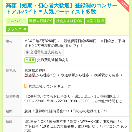
NEW
高額【短期・初心者大歓迎】登録制のコンサー
トアルバイト＊人気アーティスト多数
アルバイト
職種未経験OK
社会人未経験OK
大学生歓迎
ブランクOK
MAX日給2万8260円～、最低保障日給4500円 ※日給は、平均
給与
すると1万円程度の現場が多いです！
交通費別途支給あり
交通費別途補助あり
交通費
東京都渋谷区
勤務地
渋谷駅
から徒歩5分
/
水道橋駅から徒歩
/
横浜駅から徒歩
/
…
株式会社サウンドキューブ
【24時間いつでもお仕事あり・週1日以上・1日4時間以上 】
勤務時間
9:00～23:00 15:30～22:00 19:00～22:00 （その他の時間もござ
います！） 19:00～23:30 21:00～翌5:00 etc... ☆上記シフトは
一例です。現場により、時間が異なります！ ☆イベントが早く
急募！登録制で随時募集中！1日のみの勤務でもOK!
期間
終わった際でも、その日の予定分のお給料を全支給！
週1日からOK
/
履歴書不要
/
副業・WワークOK
/
服装自由
/
シ
特徴
フト勤務
/
10名以上の大量募集
/
電話対応なし
/
パソコンスキル
不要