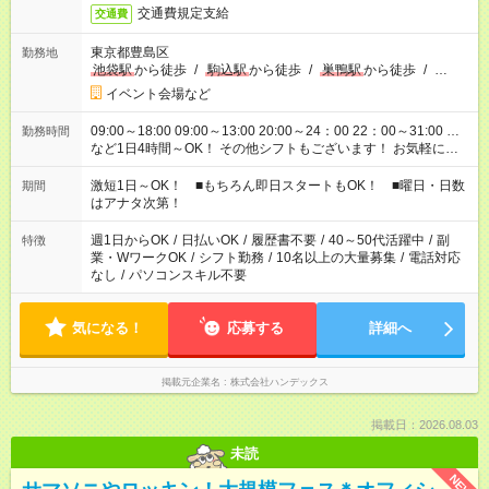
交通費規定支給
交通費
東京都豊島区
勤務地
池袋駅
から徒歩
/
駒込駅
から徒歩
/
巣鴨駅
から徒歩
/
…
イベント会場など
09:00～18:00 09:00～13:00 20:00～24：00 22：00～31:00 …
勤務時間
など1日4時間～OK！ その他シフトもございます！ お気軽にご
相談ください！
激短1日～OK！ ■もちろん即日スタートもOK！ ■曜日・日数
期間
はアナタ次第！
週1日からOK
/
日払いOK
/
履歴書不要
/
40～50代活躍中
/
副
特徴
業・WワークOK
/
シフト勤務
/
10名以上の大量募集
/
電話対応
なし
/
パソコンスキル不要
気になる！
応募する
詳細へ
掲載元企業名
株式会社ハンデックス
掲載日：2026.08.03
未読
NEW