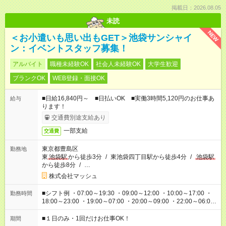
掲載日：2026.08.05
未読
NEW
＜お小遣いも思い出もGET＞池袋サンシャイ
ン：イベントスタッフ募集！
アルバイト
職種未経験OK
社会人未経験OK
大学生歓迎
ブランクOK
WEB登録・面接OK
■日給16,840円～ ■日払いOK ■実働3時間5,120円のお仕事あ
給与
ります！
交通費別途支給あり
一部支給
交通費
東京都豊島区
勤務地
東
池袋駅
から徒歩3分
/
東池袋四丁目駅から徒歩4分
/
池袋駅
から徒歩8分
/
…
株式会社マッシュ
■シフト例 ・07:00～19:30 ・09:00～12:00 ・10:00～17:00 ・
勤務時間
18:00～23:00 ・19:00～07:00 ・20:00～09:00 ・22:00～06:00
etc ★最短で3時間で5,120円のお仕事から 15時間で2万円近く稼
げるお仕事も！ ご希望のお時間に合わせてご紹介！ ※シフトは
■１日のみ・1回だけお仕事OK！
期間
現場によって異なります。 ※勿論、休憩時間はあるのでご安心