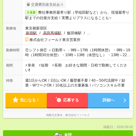
交通費別途支給あり
弊社事務所最寄り駅（早稲田駅など）から、現場最寄り
交通費
駅までの往復分支給！実費よりプラスになることも✨
東京都新宿区
勤務地
新宿駅
/
高田馬場駅
/
飯田橋駅
/
…
株式会社フィールド東京営業所
⏰シフト例⏰ ＜日勤帯＞ ・9時～17時（1時間休憩） ・9時～19
勤務時間
時（1時間30分休憩） ・10時～13時（休憩なし） ・13時～22時
（1時間休憩） ＜夜勤帯＞ ・22時～午前2時（休憩なし） ・23
時～午前7時（1時間休憩） ・午前0時～6時（休憩なし） ※案件
⚡単発 ⚡短期 ⚡長期 お好きな期間・日程で勤務してくださ
期間
や日程により変動があります。 ※なるべく希望シフトに合うよ
い❗
う調整しております。
週1日からOK
/
日払いOK
/
履歴書不要
/
40～50代活躍中
/
副
特徴
業・WワークOK
/
10名以上の大量募集
/
パソコンスキル不要
気になる！
応募する
詳細へ
掲載元企業名
株式会社フィールド
掲載日：2026.08.05
未読