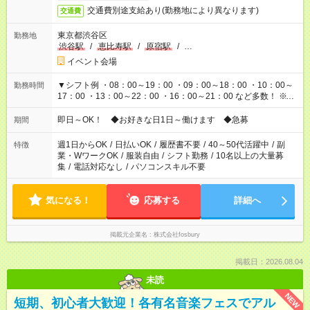
交通費別途支給あり(勤務地により異なります)
交通費
東京都渋谷区
勤務地
渋谷駅
/
恵比寿駅
/
原宿駅
/
…
イベント会場
▼シフト例 ・08：00～19：00 ・09：00～18：00 ・10：00～
勤務時間
17：00 ・13：00～22：00 ・16：00～21：00 など多数！ ※お
仕事により勤務時間が異なります
即日～OK！ ◆お好きな日1日～働けます ◆急募
期間
週1日からOK
/
日払いOK
/
履歴書不要
/
40～50代活躍中
/
副
特徴
業・WワークOK
/
服装自由
/
シフト勤務
/
10名以上の大量募
集
/
電話対応なし
/
パソコンスキル不要
気になる！
応募する
詳細へ
掲載元企業名
株式会社fosbury
掲載日：2026.08.04
未読
NEW
短期、初心者大歓迎！各有名音楽フェスでアル