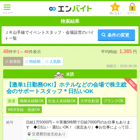
0
メニュー
気になる！
ログイン
検索結果
ＪＲ山手線でイベントスタッフ・会場設営のバイ
条件の変更
ト一覧
48
1,385
件中
1
～
48
件表示
平均時給:
円
新着順
時給順
人気順
掲載日：2026.08.06
未読
NEW
【激単1日勤務OK!】ホテルなどの会場で株主総
会のサポートスタッフ＊日払いOK
派遣
職種未経験OK
社会人未経験OK
大学生歓迎
ブランクOK
WEB登録・面接OK
日給1万5000円～※実働5時間で日給7000円のお仕事もありま
給与
す ◆日払い・週払いOK！（規定あり）◆お仕事によって日給も
異なります
交通費別途支給あり