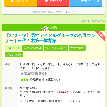
気になる！
応募する
詳細へ
掲載元企業名
株式会社サウンドキューブ
掲載日：2026.08.04
未読
NEW
【8/13～16】男性アイドルグループの合同コン
サート＠代々木第一体育館
アルバイト
職種未経験OK
社会人未経験OK
大学生歓迎
ブランクOK
日給7380円～2万4130円 (一律手当含む) ＊作業により異なり
給与
ます。 ＃日収1万以上
交通費別途支給あり
交通費支給（規定あり）
交通費
東京都渋谷区
勤務地
明治神宮前駅から徒歩5分
/
渋谷駅
から徒歩5分
/
代々木公園
駅
/
…
代々木第一体育館／株式会社ケン＆スタッフ