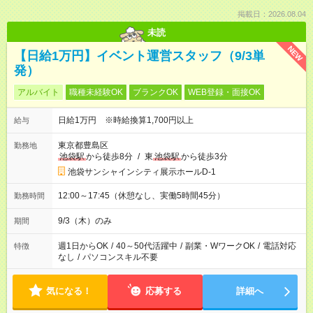
掲載日：2026.08.04
未読
NEW
【日給1万円】イベント運営スタッフ（9/3単
発）
アルバイト
職種未経験OK
ブランクOK
WEB登録・面接OK
日給1万円 ※時給換算1,700円以上
給与
東京都豊島区
勤務地
池袋駅
から徒歩8分
/
東
池袋駅
から徒歩3分
池袋サンシャインシティ展示ホールD-1
12:00～17:45（休憩なし、実働5時間45分）
勤務時間
9/3（木）のみ
期間
週1日からOK
/
40～50代活躍中
/
副業・WワークOK
/
電話対応
特徴
なし
/
パソコンスキル不要
気になる！
応募する
詳細へ