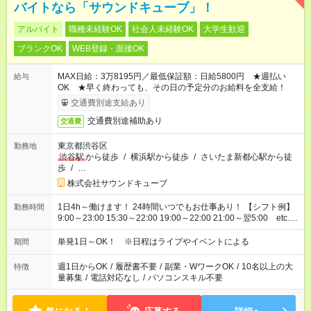
バイトなら「サウンドキューブ」！
アルバイト
職種未経験OK
社会人未経験OK
大学生歓迎
ブランクOK
WEB登録・面接OK
MAX日給：3万8195円／最低保証額：日給5800円 ★週払い
給与
OK ★早く終わっても、その日の予定分のお給料を全支給！
交通費別途支給あり
交通費別途補助あり
交通費
東京都渋谷区
勤務地
渋谷駅
から徒歩
/
横浜駅から徒歩
/
さいたま新都心駅から徒
歩
/
…
株式会社サウンドキューブ
1日4h～働けます！ 24時間いつでもお仕事あり！ 【シフト例】
勤務時間
9:00～23:00 15:30～22:00 19:00～22:00 21:00～翌5:00 etc...
※現場により異なります 【日給例】 案内／1万5743円（9:00～
23:00） グッズ販売／1万5503円（8:00～22:00） 会場準備／
単発1日～OK！ ※日程はライブやイベントによる
期間
5593円（21:00～23:30） 会場片付け／1万1505円（21:00～翌
5:00）
週1日からOK
/
履歴書不要
/
副業・WワークOK
/
10名以上の大
特徴
量募集
/
電話対応なし
/
パソコンスキル不要