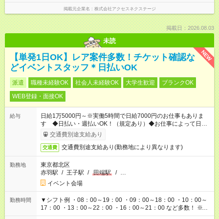
掲載元企業名
株式会社アクセスネクステージ
掲載日：2026.08.03
未読
NEW
【単発1日OK】レア案件多数！チケット確認な
どイベントスタッフ＊日払いOK
派遣
職種未経験OK
社会人未経験OK
大学生歓迎
ブランクOK
WEB登録・面接OK
日給1万5000円～※実働5時間で日給7000円のお仕事もありま
給与
す ◆日払い・週払いOK！（規定あり）◆お仕事によって日給も
異なります
交通費別途支給あり
交通費別途支給あり(勤務地により異なります)
交通費
東京都北区
勤務地
赤羽駅
/
王子駅
/
田端駅
/
…
イベント会場
▼シフト例 ・08：00～19：00 ・09：00～18：00 ・10：00～
勤務時間
17：00 ・13：00～22：00 ・16：00～21：00 など多数！ ※お
仕事により勤務時間が異なります