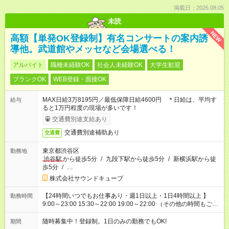
掲載日：2026.08.05
未読
NEW
高額【単発OK登録制】有名コンサートの案内誘
導他。武道館やメッセなど会場選べる！
アルバイト
職種未経験OK
社会人未経験OK
大学生歓迎
ブランクOK
WEB登録・面接OK
MAX日給3万8195円／最低保障日給4600円 ＊日給は、平均す
給与
ると1万円程度の現場が多いです！
交通費別途支給あり
交通費別途補助あり
交通費
東京都渋谷区
勤務地
渋谷駅
から徒歩5分
/
九段下駅から徒歩5分
/
新横浜駅から徒
歩5分
/
…
株式会社サウンドキューブ
【24時間いつでもお仕事あり・週1日以上・1日4時間以上 】
勤務時間
9:00～23:00 15:30～22:00 19:00～22:00 （その他の時間もござ
います！） 19:00～23:30 21:00～翌5:00 etc... ＊上記シフトは
一例です。現場により、時間が異なります！ ＊イベントが早く
随時募集中！登録制。1日のみの勤務でもOK!
期間
終わった際でも、その日の予定分のお給料を全支給！