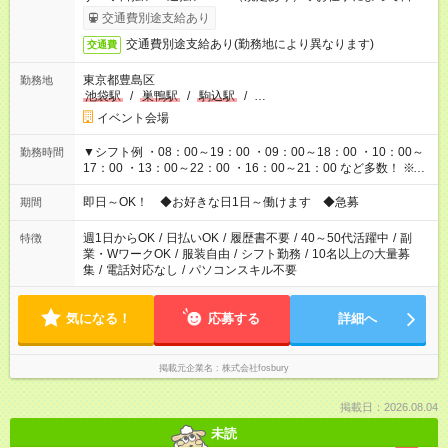
異なります
交通費別途支給あり
交通費別途支給あり(勤務地により異なります)
交通費
東京都豊島区
勤務地
池袋駅
/
巣鴨駅
/
駒込駅
/
…
イベント会場
▼シフト例 ・08：00～19：00 ・09：00～18：00 ・10：00～
勤務時間
17：00 ・13：00～22：00 ・16：00～21：00 など多数！ ※お
仕事により勤務時間が異なります
即日～OK！ ◆お好きな日1日～働けます ◆急募
期間
週1日からOK
/
日払いOK
/
履歴書不要
/
40～50代活躍中
/
副
特徴
業・WワークOK
/
服装自由
/
シフト勤務
/
10名以上の大量募
集
/
電話対応なし
/
パソコンスキル不要
気になる！
応募する
詳細へ
掲載元企業名
株式会社fosbury
掲載日：2026.08.04
未読