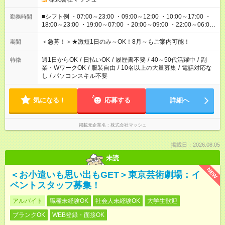
■シフト例 ・07:00～23:00 ・09:00～12:00 ・10:00～17:00 ・
勤務時間
18:00～23:00 ・19:00～07:00 ・20:00～09:00 ・22:00～06:00
etc ★最短3時間で5,120円のお仕事から／15時間で2万円近く稼
げるお仕事も！ ご希望のお時間に合わせてご紹介！ ※シフトは
＜急募！＞★激短1日のみ～OK！8月～もご案内可能！
期間
現場によって異なります。 ※勿論、休憩時間はあるのでご安心
ください！
週1日からOK
/
日払いOK
/
履歴書不要
/
40～50代活躍中
/
副
特徴
業・WワークOK
/
服装自由
/
10名以上の大量募集
/
電話対応な
し
/
パソコンスキル不要
気になる！
応募する
詳細へ
掲載元企業名
株式会社マッシュ
掲載日：2026.08.05
未読
NEW
＜お小遣いも思い出もGET＞東京芸術劇場：イ
ベントスタッフ募集！
アルバイト
職種未経験OK
社会人未経験OK
大学生歓迎
ブランクOK
WEB登録・面接OK