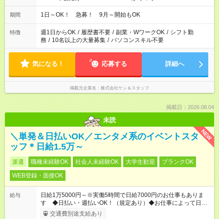
12:00～21:00 ・16:00～翌8:00 …etc ※時間曜日イベントによ
り異なります。
1日～OK！ 急募！ 9月～開始もOK
期間
週1日からOK
/
履歴書不要
/
副業・WワークOK
/
シフト勤
特徴
務
/
10名以上の大量募集
/
パソコンスキル不要
気になる！
応募する
詳細へ
掲載元企業名
株式会社ケン＆スタッフ
掲載日：2026.08.04
未読
NEW
＼単発＆日払いOK／エンタメ系のイベントスタ
ッフ＊日給1.5万～
派遣
職種未経験OK
社会人未経験OK
大学生歓迎
ブランクOK
WEB登録・面接OK
日給1万5000円～※実働5時間で日給7000円のお仕事もありま
給与
す ◆日払い・週払いOK！（規定あり）◆お仕事によって日給も
異なります
交通費別途支給あり