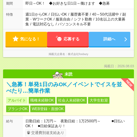
即日～OK！ ◆お好きな日1日～働けます ◆急募
期間
週1日からOK
/
日払いOK
/
履歴書不要
/
40～50代活躍中
/
副
特徴
業・WワークOK
/
服装自由
/
シフト勤務
/
10名以上の大量募
集
/
電話対応なし
/
パソコンスキル不要
気になる！
応募する
詳細へ
掲載元企業名
株式会社fosbury
掲載日：2026.08.03
未読
NEW
＼急募！単発1日のみOK／イベントでイスを並
べたり…簡単作業
アルバイト
職種未経験OK
社会人未経験OK
大学生歓迎
ブランクOK
WEB登録・面接OK
日勤日給：1万円～ 夜勤日給：1万2500円～ ■日払い
給与
OK！ ■日給保証あり！
交通費別途支給あり