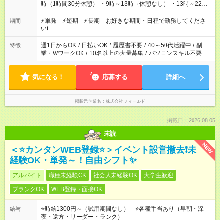
時（1時間30分休憩） ・9時～13時（休憩なし） ・13時～22時
（1時間休憩） ※案件や日程により変動があります。 ※なるべく
希望シフトに合うよう調整しております。
⚡単発 ⚡短期 ⚡長期 お好きな期間・日程で勤務してくださ
期間
い❗
週1日からOK
/
日払いOK
/
履歴書不要
/
40～50代活躍中
/
副
特徴
業・WワークOK
/
10名以上の大量募集
/
パソコンスキル不要
気になる！
応募する
詳細へ
掲載元企業名
株式会社フィールド
掲載日：2026.08.05
未読
NEW
＜⭐カンタンWEB登録⭐＞イベント設営撤去❗未
経験OK・単発～！自由シフト✨
アルバイト
職種未経験OK
社会人未経験OK
大学生歓迎
ブランクOK
WEB登録・面接OK
⭐時給1300円～（試用期間なし） ⭐各種手当あり（早朝・深
給与
夜・遠方・リーダー・ランク）