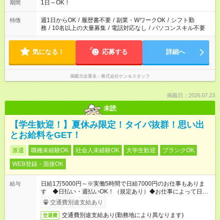
だけ！ ・7:00～12:00 午後だけ！ ・20:00～23:00 がっつり！
1日～OK！
期間
・6:30～23:00 ・12:00～21:00 ・16:00～翌8:00 …etc ※時間
曜日イベントにより異なります。
週1日からOK
/
履歴書不要
/
副業・WワークOK
/
シフト勤
特徴
務
/
10名以上の大量募集
/
電話対応なし
/
パソコンスキル不要
気になる！
応募する
詳細へ
掲載元企業名
株式会社ケン＆スタッフ
掲載日：2026.07.23
未読
【学生歓迎！】夏休み限定！タイパ抜群！思い出
とお給料をGET！
派遣
職種未経験OK
社会人未経験OK
大学生歓迎
ブランクOK
WEB登録・面接OK
日給1万5000円～※実働5時間で日給7000円のお仕事もありま
給与
す ◆日払い・週払いOK！（規定あり）◆お仕事によって日給も
異なります
交通費別途支給あり
交通費別途支給あり(勤務地により異なります)
交通費