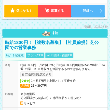
気になる！
応募する
詳細へ
掲載日：2026.08.10
未読
時給1800円！【複数名募集】【社員前提】芝公
園での営業事務
紹介予定派遣
ブランクOK
WEB登録・面接OK
時給1800円 月収例 29万円 時給1800円×実働7h45m×週5日×4
給与
週+残業10h ※月収例を保証するものではありません。
交通費別途支給あり
1ヶ月3万円を上限として実費支給
交通費
25～30万円
月収例
東京都港区
勤務地
芝公園駅から徒歩3分
/
赤羽橋駅から徒歩5分
サ－ビス