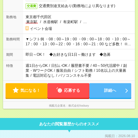
交通費別途支給あり(勤務地により異なります)
交通費
東京都千代田区
勤務地
東京駅
/
水道橋駅
/
有楽町駅
/
…
イベント会場
▼シフト例 ・08：00～19：00 ・09：00～18：00 ・10：00～
勤務時間
17：00 ・13：00～22：00 ・16：00～21：00 など多数！ ※お
仕事により勤務時間が異なります
即日～OK！ ◆お好きな日1日～働けます ◆急募
期間
週1日からOK
/
日払いOK
/
履歴書不要
/
40～50代活躍中
/
副
特徴
業・WワークOK
/
服装自由
/
シフト勤務
/
10名以上の大量募
集
/
電話対応なし
/
パソコンスキル不要
気になる！
応募する
詳細へ
掲載元企業名
株式会社fosbury
あなたの閲覧履歴からのオススメ
掲載日：2026.08.10