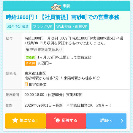
未読
時給1800円！【社員前提】南砂町での営業事務
紹介予定派遣
ブランクOK
WEB登録・面接OK
時給1800円 月収例 30万円 時給1800円×実働8h×週5日×4週
給与
+残業9h ※月収例を保証するものではありません。
交通費別途支給あり
1ヶ月3万円を上限として実費支給
交通費
30万円～
月収例
東京都江東区
勤務地
南砂町駅から徒歩7分
/
東陽町駅から徒歩10分
損害保険業
09:00-18:00（休憩60分）実働8時間
勤務時間
2026年09月01日～長期 ※開始日相談OK ※9月～！
期間
気になる！
応募する
詳細へ