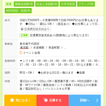
派遣
職種未経験OK
社会人未経験OK
大学生歓迎
ブランクOK
WEB登録・面接OK
日給1万5000円～※実働5時間で日給7000円のお仕事もありま
給与
す ◆日払い・週払いOK！（規定あり）◆お仕事によって日給も
異なります
交通費別途支給あり
交通費別途支給あり(勤務地により異なります)
交通費
東京都千代田区
勤務地
東京駅
/
水道橋駅
/
有楽町駅
/
…
イベント会場
▼シフト例 ・08：00～19：00 ・09：00～18：00 ・10：00～
勤務時間
17：00 ・13：00～22：00 ・16：00～21：00 など多数！ ※お
仕事により勤務時間が異なります
即日～OK！ ◆お好きな日1日～働けます ◆急募
期間
週1日からOK
/
日払いOK
/
履歴書不要
/
40～50代活躍中
/
副
特徴
業・WワークOK
/
服装自由
/
シフト勤務
/
10名以上の大量募
集
/
電話対応なし
/
パソコンスキル不要
気になる！
応募する
詳細へ