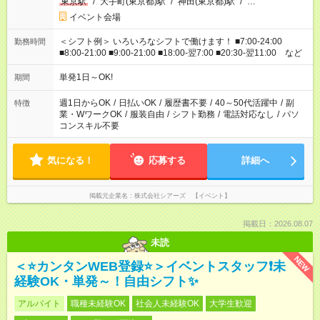
東京駅
/
大手町(東京都)駅
/
神田(東京都)駅
/
…
イベント会場
＜シフト例＞ いろいろなシフトで働けます！ ■7:00-24:00
勤務時間
■8:00-21:00 ■9:00-21:00 ■18:00-翌7:00 ■20:30-翌11:00 など
単発1日～OK!
期間
週1日からOK
/
日払いOK
/
履歴書不要
/
40～50代活躍中
/
副
特徴
業・WワークOK
/
服装自由
/
シフト勤務
/
電話対応なし
/
パソ
コンスキル不要
気になる！
応募する
詳細へ
掲載元企業名
株式会社シアーズ 【イベント】
掲載日：2026.08.07
未読
NEW
＜⭐カンタンWEB登録⭐＞イベントスタッフ❗未
経験OK・単発～！自由シフト✨
アルバイト
職種未経験OK
社会人未経験OK
大学生歓迎