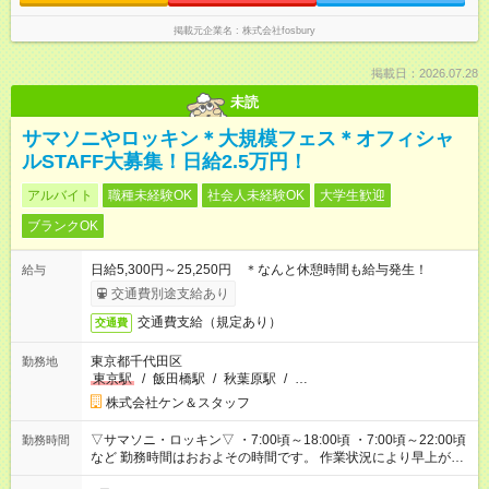
掲載元企業名
株式会社fosbury
掲載日：2026.07.28
未読
サマソニやロッキン＊大規模フェス＊オフィシャ
ルSTAFF大募集！日給2.5万円！
アルバイト
職種未経験OK
社会人未経験OK
大学生歓迎
ブランクOK
日給5,300円～25,250円 ＊なんと休憩時間も給与発生！
給与
交通費別途支給あり
交通費支給（規定あり）
交通費
東京都千代田区
勤務地
東京駅
/
飯田橋駅
/
秋葉原駅
/
…
株式会社ケン＆スタッフ
▽サマソニ・ロッキン▽ ・7:00頃～18:00頃 ・7:00頃～22:00頃
勤務時間
など 勤務時間はおおよその時間です。 作業状況により早上が
り、残業の可能性があります。 ▽その他イベント多数▽ 午前中