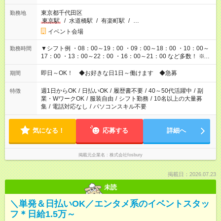
東京都千代田区
勤務地
東京駅
/
水道橋駅
/
有楽町駅
/
…
イベント会場
▼シフト例 ・08：00～19：00 ・09：00～18：00 ・10：00～
勤務時間
17：00 ・13：00～22：00 ・16：00～21：00 など多数！ ※お
仕事により勤務時間が異なります
即日～OK！ ◆お好きな日1日～働けます ◆急募
期間
週1日からOK
/
日払いOK
/
履歴書不要
/
40～50代活躍中
/
副
特徴
業・WワークOK
/
服装自由
/
シフト勤務
/
10名以上の大量募
集
/
電話対応なし
/
パソコンスキル不要
気になる！
応募する
詳細へ
掲載元企業名
株式会社fosbury
掲載日：2026.07.23
未読
＼単発＆日払いOK／エンタメ系のイベントスタッ
フ＊日給1.5万～