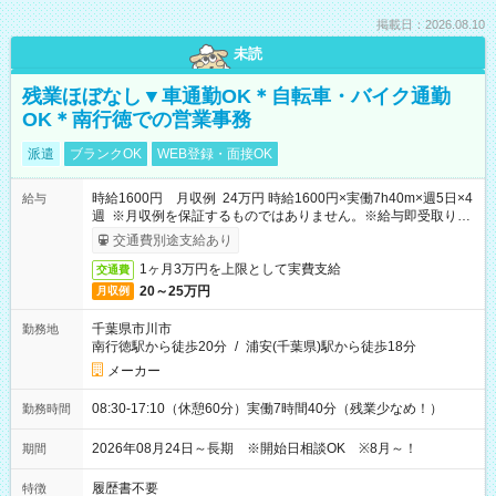
掲載日：2026.08.10
未読
残業ほぼなし▼車通勤OK＊自転車・バイク通勤
OK＊南行徳での営業事務
派遣
ブランクOK
WEB登録・面接OK
時給1600円 月収例 24万円 時給1600円×実働7h40m×週5日×4
給与
週 ※月収例を保証するものではありません。※給与即受取りサ
ービス利用可（利用条件有）
交通費別途支給あり
1ヶ月3万円を上限として実費支給
交通費
20～25万円
月収例
千葉県市川市
勤務地
南行徳駅から徒歩20分
/
浦安(千葉県)駅から徒歩18分
メーカー
08:30-17:10（休憩60分）実働7時間40分（残業少なめ！）
勤務時間
2026年08月24日～長期 ※開始日相談OK ※8月～！
期間
履歴書不要
特徴