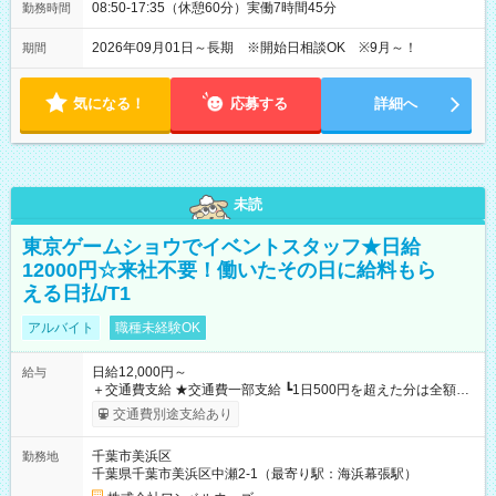
08:50-17:35（休憩60分）実働7時間45分
勤務時間
2026年09月01日～長期 ※開始日相談OK ※9月～！
期間
気になる！
応募する
詳細へ
未読
東京ゲームショウでイベントスタッフ★日給
12000円☆来社不要！働いたその日に給料もら
える日払/T1
アルバイト
職種未経験OK
日給12,000円～
給与
＋交通費支給 ★交通費一部支給 ┗1日500円を超えた分は全額支
給！ ※往復500円以内の方は自己負担となります ★日払いOK！
交通費別途支給あり
（規定あり） ┗働いたその日に現金GET♪ お仕事後はコンビニ
ATMから 日払い分を引き落とせます！ 【試用期間】試用期間
千葉市美浜区
勤務地
なし
千葉県千葉市美浜区中瀬2-1（最寄り駅：海浜幕張駅）