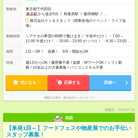
東京都千代田区
勤務地
東京駅
から徒歩5分
/
秋葉原駅
/
飯田橋駅
/
…
株式会社ケン＆スタッフ（関東各地のイベント・ライブ会
場）
＼アナタの希望の時間で働けます／ 午前中だけ！ ・7:00～
勤務時間
12:00 午後だけ！ ・20:00～23:00 がっつり！ ・6:30～23:00 ・
12:00～21:00 ・16:00～翌8:00 …etc ※時間曜日イベントによ
り異なります。
1日～OK！ 急募！ 9月～開始もOK
期間
週1日からOK
/
履歴書不要
/
副業・WワークOK
/
シフト勤
特徴
務
/
10名以上の大量募集
/
パソコンスキル不要
気になる！
応募する
詳細へ
掲載元企業名
株式会社ケン＆スタッフ
掲載日：2026.07.31
未読
【単発1回～】フードフェスや物産展でのお手伝い
スタッフ募集！