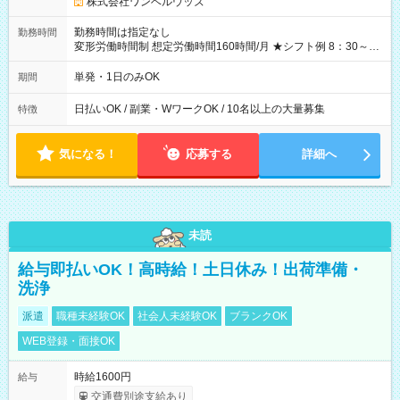
株式会社ワンベルウッズ
勤務時間は指定なし
勤務時間
変形労働時間制 想定労働時間160時間/月 ★シフト例 8：30～
19：00
単発・1日のみOK
期間
日払いOK / 副業・WワークOK / 10名以上の大量募集
特徴
気になる！
応募する
詳細へ
未読
給与即払いOK！高時給！土日休み！出荷準備・
洗浄
派遣
職種未経験OK
社会人未経験OK
ブランクOK
WEB登録・面接OK
時給1600円
給与
交通費別途支給あり