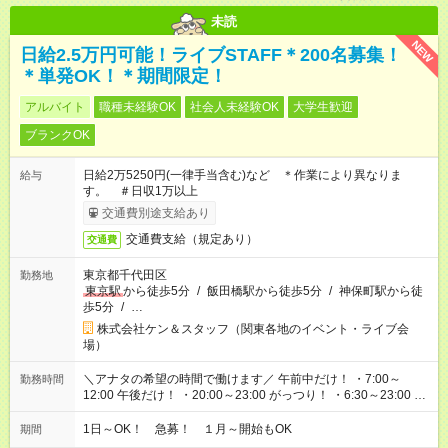
未読
NEW
日給2.5万円可能！ライブSTAFF＊200名募集！
＊単発OK！＊期間限定！
アルバイト
職種未経験OK
社会人未経験OK
大学生歓迎
ブランクOK
日給2万5250円(一律手当含む)など ＊作業により異なりま
給与
す。 ＃日収1万以上
交通費別途支給あり
交通費支給（規定あり）
交通費
東京都千代田区
勤務地
東京駅
から徒歩5分
/
飯田橋駅から徒歩5分
/
神保町駅から徒
歩5分
/
…
株式会社ケン＆スタッフ（関東各地のイベント・ライブ会
場）
＼アナタの希望の時間で働けます／ 午前中だけ！ ・7:00～
勤務時間
12:00 午後だけ！ ・20:00～23:00 がっつり！ ・6:30～23:00 ・
12:00～21:00 ・16:00～翌8:00 …etc ※時間曜日イベントによ
り異なります。
1日～OK！ 急募！ １月～開始もOK
期間