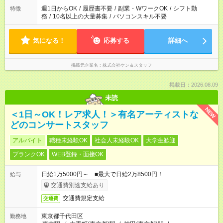
週1日からOK
/
履歴書不要
/
副業・WワークOK
/
シフト勤
特徴
務
/
10名以上の大量募集
/
パソコンスキル不要
気になる！
応募する
詳細へ
掲載元企業名
株式会社ケン＆スタッフ
掲載日：2026.08.09
未読
NEW
＜1日～OK！レア求人！＞有名アーティストな
どのコンサートスタッフ
アルバイト
職種未経験OK
社会人未経験OK
大学生歓迎
ブランクOK
WEB登録・面接OK
日給1万5000円～ ■最大で日給2万8500円！
給与
交通費別途支給あり
交通費規定支給
交通費
東京都千代田区
勤務地