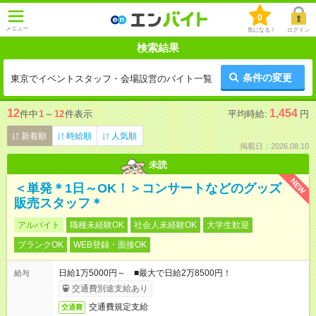
0
メニュー
気になる！
ログイン
検索結果
条件の変更
東京でイベントスタッフ・会場設営のバイト一覧
12
1,454
件中
1
～
12
件表示
平均時給:
円
新着順
時給順
人気順
掲載日：2026.08.10
未読
NEW
＜単発＊1日～OK！＞コンサートなどのグッズ
販売スタッフ＊
アルバイト
職種未経験OK
社会人未経験OK
大学生歓迎
ブランクOK
WEB登録・面接OK
日給1万5000円～ ■最大で日給2万8500円！
給与
交通費別途支給あり
交通費規定支給
交通費