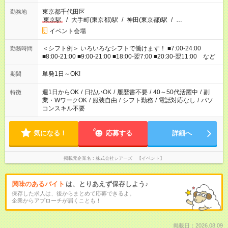
東京都千代田区
勤務地
東京駅
/
大手町(東京都)駅
/
神田(東京都)駅
/
…
イベント会場
＜シフト例＞ いろいろなシフトで働けます！ ■7:00-24:00
勤務時間
■8:00-21:00 ■9:00-21:00 ■18:00-翌7:00 ■20:30-翌11:00 など
単発1日～OK!
期間
週1日からOK
/
日払いOK
/
履歴書不要
/
40～50代活躍中
/
副
特徴
業・WワークOK
/
服装自由
/
シフト勤務
/
電話対応なし
/
パソ
コンスキル不要
気になる！
応募する
詳細へ
掲載元企業名
株式会社シアーズ 【イベント】
興味のあるバイト
は、とりあえず保存しよう♪
保存した求人は、後からまとめて応募できるよ。
企業からアプローチが届くことも！
掲載日：2026.08.09