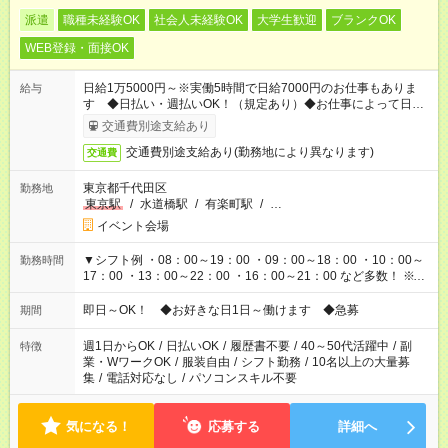
派遣
職種未経験OK
社会人未経験OK
大学生歓迎
ブランクOK
WEB登録・面接OK
日給1万5000円～※実働5時間で日給7000円のお仕事もありま
給与
す ◆日払い・週払いOK！（規定あり）◆お仕事によって日給も
異なります
交通費別途支給あり
交通費別途支給あり(勤務地により異なります)
交通費
東京都千代田区
勤務地
東京駅
/
水道橋駅
/
有楽町駅
/
…
イベント会場
▼シフト例 ・08：00～19：00 ・09：00～18：00 ・10：00～
勤務時間
17：00 ・13：00～22：00 ・16：00～21：00 など多数！ ※お
仕事により勤務時間が異なります
即日～OK！ ◆お好きな日1日～働けます ◆急募
期間
週1日からOK
/
日払いOK
/
履歴書不要
/
40～50代活躍中
/
副
特徴
業・WワークOK
/
服装自由
/
シフト勤務
/
10名以上の大量募
集
/
電話対応なし
/
パソコンスキル不要
気になる！
応募する
詳細へ