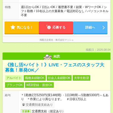
現場によって異なります。 ※勿論、休憩時間はあるのでご安心
ください！
週1日からOK
/
日払いOK
/
履歴書不要
/
副業・WワークOK
/
シ
特徴
フト勤務
/
10名以上の大量募集
/
電話対応なし
/
パソコンスキル
不要
気になる！
応募する
詳細へ
掲載元企業名
株式会社マッシュ
掲載日：2026.08.04
未読
《推し活×バイト！》LIVE・フェスのスタッフ大
募集！単発OK／
アルバイト
職種未経験OK
社会人未経験OK
大学生歓迎
ブランクOK
WEB登録・面接OK
＊1勤務2万5250円(実14時間) ・1日3時間～/1勤務5300円～もあ
給与
り ＊作業により異なります。 ＃日収1万以上
交通費別途支給あり
交通費支給（規定あり）
交通費