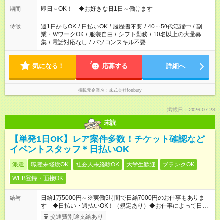
仕事により勤務時間が異なります
即日～OK！ ◆お好きな日1日～働けます
期間
週1日からOK
/
日払いOK
/
履歴書不要
/
40～50代活躍中
/
副
特徴
業・WワークOK
/
服装自由
/
シフト勤務
/
10名以上の大量募
集
/
電話対応なし
/
パソコンスキル不要
気になる！
応募する
詳細へ
掲載元企業名
株式会社fosbury
掲載日：2026.07.23
未読
【単発1日OK】レア案件多数！チケット確認など
イベントスタッフ＊日払いOK
派遣
職種未経験OK
社会人未経験OK
大学生歓迎
ブランクOK
WEB登録・面接OK
日給1万5000円～※実働5時間で日給7000円のお仕事もありま
給与
す ◆日払い・週払いOK！（規定あり）◆お仕事によって日給も
異なります
交通費別途支給あり