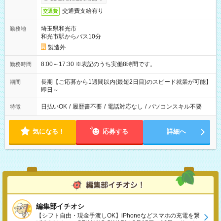
交通費支給有り
交通費
埼玉県和光市
勤務地
和光市駅からバス10分
製造外
8:00～17:30 ※表記のうち実働8時間です。
勤務時間
長期【ご応募から1週間以内(最短2日目)のスピード就業が可能】
期間
即日～
日払いOK
/
履歴書不要
/
電話対応なし
/
パソコンスキル不要
特徴
気になる！
応募する
詳細へ
編集部イチオシ
【シフト自由・現金手渡しOK】iPhoneなどスマホの充電を繋