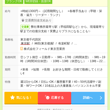
ブランクOK
WEB登録・面接OK
⭐時給1300円～（試用期間なし） ⭐各種手当あり（早朝・深
給与
夜・遠方・リーダー・ランク）
交通費別途支給あり
弊社事務所最寄り駅（早稲田駅など）から、現場最寄り
交通費
駅までの往復分支給！実費よりプラスになることも✨
東京都千代田区
勤務地
東京駅
/
神田(東京都)駅
/
有楽町駅
/
…
株式会社フィールド東京営業所
⏰シフト例⏰ ＜日勤帯＞ ・9時～17時（1時間休憩） ・9時～19
勤務時間
時（1時間30分休憩） ・10時～13時（休憩なし） ・13時～22時
（1時間休憩） ＜夜勤帯＞ ・22時～午前2時（休憩なし） ・23
時～午前7時（1時間休憩） ・午前0時～6時（休憩なし） ※案件
⚡単発 ⚡短期 ⚡長期 お好きな期間・日程で勤務してくださ
期間
や日程により変動があります。 ※なるべく希望シフトに合うよ
い❗
う調整しております。
週1日からOK
/
日払いOK
/
履歴書不要
/
40～50代活躍中
/
副
特徴
業・WワークOK
/
10名以上の大量募集
/
パソコンスキル不要
気になる！
応募する
詳細へ
掲載元企業名
株式会社フィールド