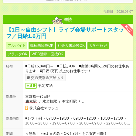
掲載日：2026.08.07
未読
NEW
【1日～自由シフト】ライブ会場サポートスタッ
フ／日給1.6万円
アルバイト
職種未経験OK
社会人未経験OK
大学生歓迎
ブランクOK
WEB登録・面接OK
■日給16,840円～ ■日払いOK ■実働3時間5,120円のお仕事あ
給与
ります！#日収1万円以上のお仕事です！
交通費別途支給あり
規定支給
交通費
東京都千代田区
勤務地
東京駅
/
水道橋駅
/
有楽町駅
/
…
株式会社マッシュ
■シフト例 ・07:00～19:30 ・09:00～12:00 ・10:00～17:00 ・
勤務時間
18:00～23:00 ・19:00～07:00 ・20:00～09:00 ・22:00～06:00
etc ★最短で3時間で5,120円のお仕事から 15時間で2万円近く稼
げるお仕事も！ ご希望のお時間に合わせてご紹介！ ※シフトは
＜急募！＞■１日のみ～OK！8月～もご案内可能！
期間