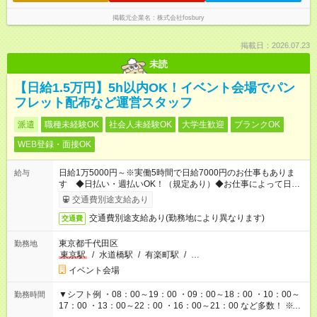
掲載元企業名
株式会社fosbury
掲載日：2026.07.23
未読
【日給1.5万円】5h以内OK！イベント会場でパン
フレット配布など運営スタッフ
派遣
職種未経験OK
社会人未経験OK
大学生歓迎
ブランクOK
WEB登録・面接OK
日給1万5000円～※実働5時間で日給7000円のお仕事もありま
給与
す ◆日払い・週払いOK！（規定あり）◆お仕事によって日給も
異なります
交通費別途支給あり
交通費別途支給あり(勤務地により異なります)
交通費
東京都千代田区
勤務地
東京駅
/
水道橋駅
/
有楽町駅
/
…
イベント会場
▼シフト例 ・08：00～19：00 ・09：00～18：00 ・10：00～
勤務時間
17：00 ・13：00～22：00 ・16：00～21：00 など多数！ ※お