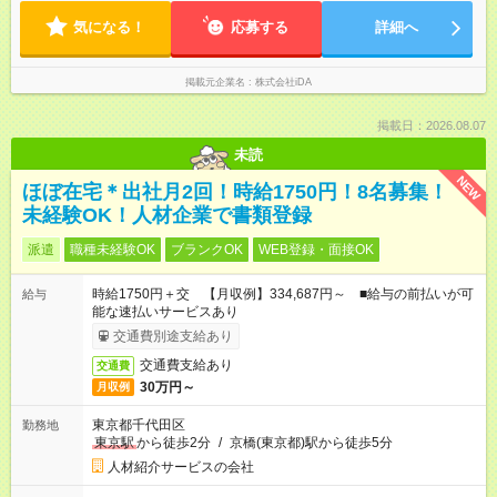
気になる！
応募する
詳細へ
掲載元企業名
株式会社iDA
掲載日：2026.08.07
未読
NEW
ほぼ在宅＊出社月2回！時給1750円！8名募集！
未経験OK！人材企業で書類登録
派遣
職種未経験OK
ブランクOK
WEB登録・面接OK
時給1750円＋交 【月収例】334,687円～ ■給与の前払いが可
給与
能な速払いサービスあり
交通費別途支給あり
交通費支給あり
交通費
30万円～
月収例
東京都千代田区
勤務地
東京駅
から徒歩2分
/
京橋(東京都)駅から徒歩5分
人材紹介サービスの会社