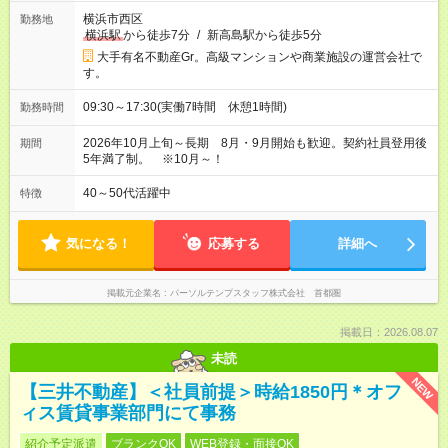
横浜市西区
勤務地
横浜駅
から徒歩7分
/
新高島駅から徒歩5分
大手有名不動産Gr。高級マンションや商業施設の運営会社で
す。
09:30～17:30(実働7時間 休憩1時間)
勤務時間
2026年10月上旬～長期 8月・9月開始も歓迎。契約社員登用後
期間
5年満了制。 ※10月～！
40～50代活躍中
特徴
気になる！
応募する
詳細へ
掲載元企業名
パーソルテンプスタッフ株式会社 首都圏
掲載日：2026.08.07
未読
NEW
【三井不動産】＜社員前提＞時給1850円＊オフ
ィス賃貸事業部門にて事務
紹介予定派遣
ブランクOK
WEB登録・面接OK