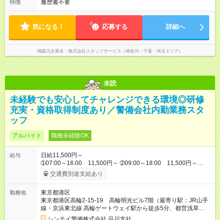
履歴書不要
特徴
気になる！
応募する
詳細へ
掲載元企業名
株式会社スタッフサービス（神奈川・千葉・埼玉エリア）
未読
未経験でも安心してチャレンジできる環境◎研修
充実・資格取得制度あり／警備会社内勤業務スタ
ッフ
アルバイト
職種未経験OK
日給11,500円～
給与
➀07:00～16:00 11,500円～ ➁09:00～18:00 11,500円～
➂13:00～22:00 11,500円～ ※他時間帯のお仕事もございま
交通費別途支給あり
す。 入社当初は上記からスタートとなります。 その後、警備検
定資格取得、社内試験等により昇格（正社員採用含）・昇給が
東京都港区
勤務地
ございます。 【試用期間】試用期間なし
東京都港区高輪2-15-19 高輪明光ビル7階（最寄り駅：JR山手
線・京浜東北線 高輪ゲートウェイ駅から徒歩5分、都営浅草
線 泉岳寺駅から徒歩3分）
シンテイ警備株式会社 品川支社