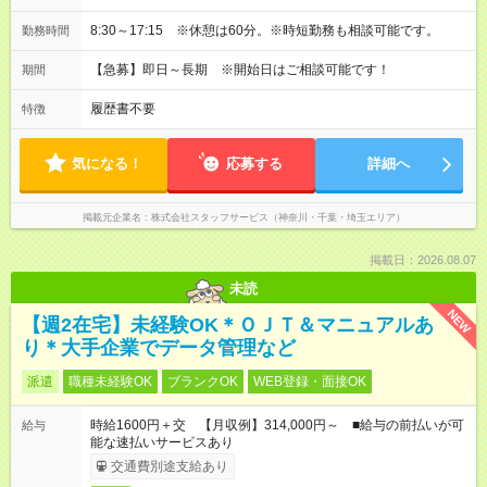
8:30～17:15 ※休憩は60分。※時短勤務も相談可能です。
勤務時間
【急募】即日～長期 ※開始日はご相談可能です！
期間
履歴書不要
特徴
気になる！
応募する
詳細へ
掲載元企業名
株式会社スタッフサービス（神奈川・千葉・埼玉エリア）
掲載日：2026.08.07
未読
NEW
【週2在宅】未経験OK＊ＯＪＴ＆マニュアルあ
り＊大手企業でデータ管理など
派遣
職種未経験OK
ブランクOK
WEB登録・面接OK
時給1600円＋交 【月収例】314,000円～ ■給与の前払いが可
給与
能な速払いサービスあり
交通費別途支給あり