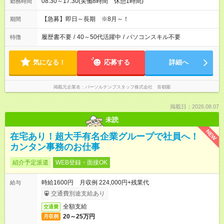
08:30～17:30(実働8時間 休憩1時間)
勤務時間
【急募】即日～長期 ※8月～！
期間
履歴書不要
/
40～50代活躍中
/
パソコンスキル不要
特徴
気になる！
応募する
詳細へ
掲載元企業名
パーソルテンプスタッフ株式会社 首都圏
掲載日：2026.08.07
未読
NEW
在宅あり！超大手有名企業グループで社員へ！
カンタン事務のお仕事
紹介予定派遣
WEB登録・面接OK
時給1600円 月収例 224,000円+残業代
給与
交通費別途支給あり
全額支給
交通費
20～25万円
月収例