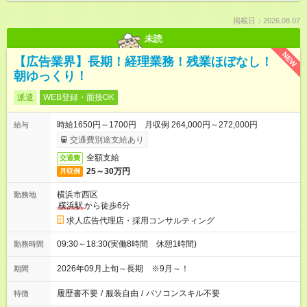
掲載日：2026.08.07
未読
NEW
【広告業界】長期！経理業務！残業ほぼなし！
朝ゆっくり！
派遣
WEB登録・面接OK
時給1650円～1700円 月収例 264,000円～272,000円
給与
交通費別途支給あり
全額支給
交通費
25～30万円
月収例
横浜市西区
勤務地
横浜駅
から徒歩6分
求人広告代理店・採用コンサルティング
09:30～18:30(実働8時間 休憩1時間)
勤務時間
2026年09月上旬～長期 ※9月～！
期間
履歴書不要
/
服装自由
/
パソコンスキル不要
特徴