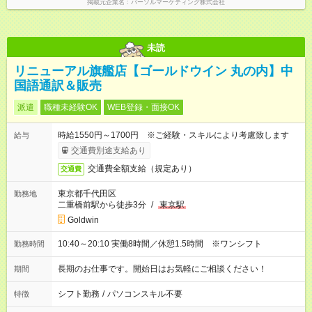
掲載元企業名
パーソルマーケティング株式会社
未読
リニューアル旗艦店【ゴールドウイン 丸の内】中
国語通訳＆販売
派遣
職種未経験OK
WEB登録・面接OK
時給1550円～1700円 ※ご経験・スキルにより考慮致します
給与
交通費別途支給あり
交通費全額支給（規定あり）
交通費
東京都千代田区
勤務地
二重橋前駅から徒歩3分
/
東京駅
Goldwin
10:40～20:10 実働8時間／休憩1.5時間 ※ワンシフト
勤務時間
長期のお仕事です。開始日はお気軽にご相談ください！
期間
シフト勤務
/
パソコンスキル不要
特徴