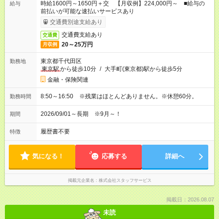
時給1600円～1650円＋交 【月収例】224,000円～ ■給与の
給与
前払いが可能な速払いサービスあり
交通費別途支給あり
交通費支給あり
交通費
20～25万円
月収例
東京都千代田区
勤務地
東京駅
から徒歩10分
/
大手町(東京都)駅から徒歩5分
金融・保険関連
8:50～16:50 ※残業はほとんどありません。※休憩60分。
勤務時間
2026/09/01～長期 ※9月～！
期間
履歴書不要
特徴
気になる！
応募する
詳細へ
掲載元企業名
株式会社スタッフサービス
掲載日：2026.08.07
未読