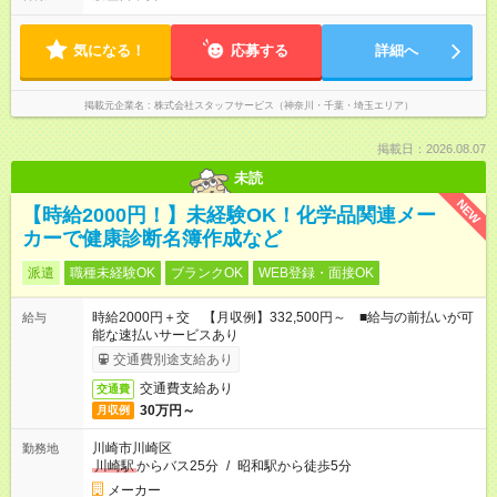
気になる！
応募する
詳細へ
掲載元企業名
株式会社スタッフサービス（神奈川・千葉・埼玉エリア）
掲載日：2026.08.07
未読
NEW
【時給2000円！】未経験OK！化学品関連メー
カーで健康診断名簿作成など
派遣
職種未経験OK
ブランクOK
WEB登録・面接OK
時給2000円＋交 【月収例】332,500円～ ■給与の前払いが可
給与
能な速払いサービスあり
交通費別途支給あり
交通費支給あり
交通費
30万円～
月収例
川崎市川崎区
勤務地
川崎駅
からバス25分
/
昭和駅から徒歩5分
メーカー