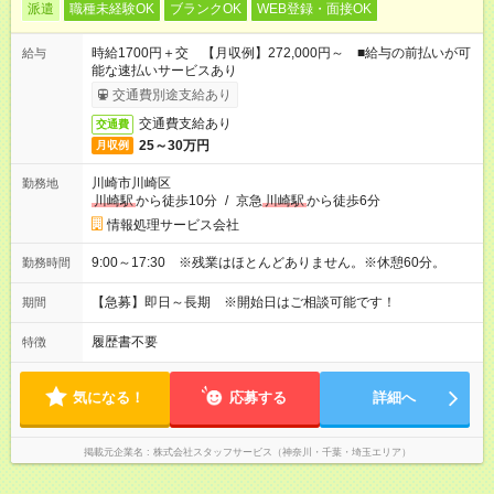
派遣
職種未経験OK
ブランクOK
WEB登録・面接OK
時給1700円＋交 【月収例】272,000円～ ■給与の前払いが可
給与
能な速払いサービスあり
交通費別途支給あり
交通費支給あり
交通費
25～30万円
月収例
川崎市川崎区
勤務地
川崎駅
から徒歩10分
/
京急
川崎駅
から徒歩6分
情報処理サービス会社
9:00～17:30 ※残業はほとんどありません。※休憩60分。
勤務時間
【急募】即日～長期 ※開始日はご相談可能です！
期間
履歴書不要
特徴
気になる！
応募する
詳細へ
掲載元企業名
株式会社スタッフサービス（神奈川・千葉・埼玉エリア）