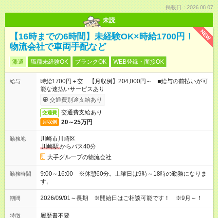
掲載日：2026.08.07
未読
NEW
【16時までの6時間】未経験OK×時給1700円！
物流会社で車両手配など
派遣
職種未経験OK
ブランクOK
WEB登録・面接OK
時給1700円＋交 【月収例】204,000円～ ■給与の前払いが可
給与
能な速払いサービスあり
交通費別途支給あり
交通費支給あり
交通費
20～25万円
月収例
川崎市川崎区
勤務地
川崎駅
からバス40分
大手グループの物流会社
9:00～16:00 ※休憩60分。土曜日は9時～18時の勤務になりま
勤務時間
す。
2026/09/01～長期 ※開始日はご相談可能です！ ※9月～！
期間
履歴書不要
特徴