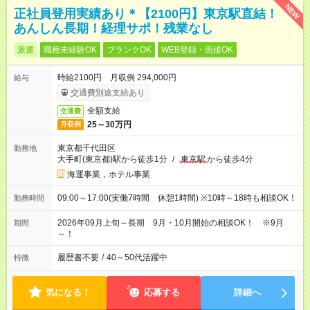
NEW
正社員登用実績あり＊【2100円】東京駅直結！
あんしん長期！経理サポ！残業なし
派遣
職種未経験OK
ブランクOK
WEB登録・面接OK
時給2100円 月収例 294,000円
給与
交通費別途支給あり
全額支給
交通費
25～30万円
月収例
東京都千代田区
勤務地
大手町(東京都)駅から徒歩1分
/
東京駅
から徒歩4分
海運事業，ホテル事業
09:00～17:00(実働7時間 休憩1時間) ※10時～18時も相談OK！
勤務時間
2026年09月上旬～長期 9月・10月開始の相談OK！ ※9月
期間
～！
履歴書不要
/
40～50代活躍中
特徴
気になる！
応募する
詳細へ