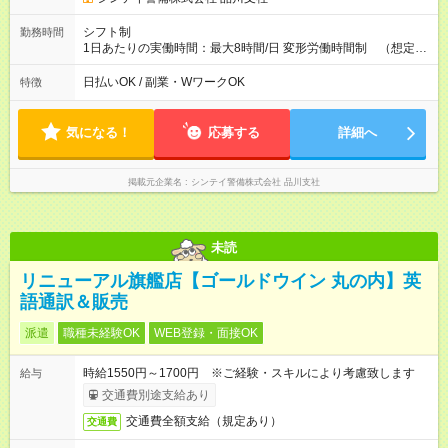
シフト制
勤務時間
1日あたりの実働時間：最大8時間/日 変形労働時間制 （想定労
働時間 172時間/月） 【シフト例】 ➀07:00～16:00 （実働8
時間・休憩1時間） ➁09:00～18:00 （実働8時間・休憩1時
日払いOK / 副業・WワークOK
特徴
間） ➂13:00～22:00 （実働8時間・休憩1時間）
気になる！
応募する
詳細へ
掲載元企業名
シンテイ警備株式会社 品川支社
未読
リニューアル旗艦店【ゴールドウイン 丸の内】英
語通訳＆販売
派遣
職種未経験OK
WEB登録・面接OK
時給1550円～1700円 ※ご経験・スキルにより考慮致します
給与
交通費別途支給あり
交通費全額支給（規定あり）
交通費