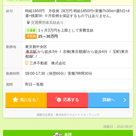
時給1850円 月収例 28万円 時給1850円×実働7h30m×週5日×4
給与
週+残業5h ※月収例を保証するものではありません。
交通費別途支給あり
1ヶ月3万円を上限として実費支給
交通費
25～30万円
月収例
東京都中央区
勤務地
東京駅
から徒歩3分
/
京橋(東京都)駅から徒歩4分
/
宝町(東京
都)駅
/
…
三井不動産 株式会社
09:00-17:30（休憩60分）実働7時間30分
勤務時間
即日～長期
期間
気になる！
応募する
詳細へ
掲載元企業名
株式会社リクルートスタッフィング
掲載日：2026.08.07
未読