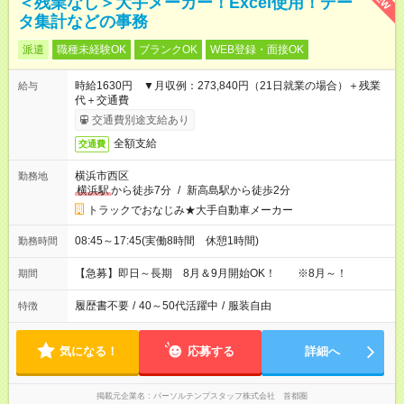
＜残業なし＞大手メーカー！Excel使用！デー
タ集計などの事務
派遣
職種未経験OK
ブランクOK
WEB登録・面接OK
時給1630円 ▼月収例：273,840円（21日就業の場合）＋残業
給与
代＋交通費
交通費別途支給あり
全額支給
交通費
横浜市西区
勤務地
横浜駅
から徒歩7分
/
新高島駅から徒歩2分
トラックでおなじみ★大手自動車メーカー
08:45～17:45(実働8時間 休憩1時間)
勤務時間
【急募】即日～長期 8月＆9月開始OK！ ※8月～！
期間
履歴書不要
/
40～50代活躍中
/
服装自由
特徴
気になる！
応募する
詳細へ
掲載元企業名
パーソルテンプスタッフ株式会社 首都圏