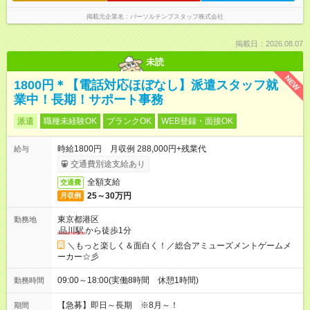
掲載元企業名
パーソルテンプスタッフ株式会社
掲載日：2026.08.07
未読
NEW
1800円＊【電話対応ほぼなし】派遣スタッフ就
業中！長期！サポート事務
派遣
職種未経験OK
ブランクOK
WEB登録・面接OK
時給1800円 月収例 288,000円+残業代
給与
交通費別途支給あり
全額支給
交通費
25～30万円
月収例
東京都港区
勤務地
品川駅
から徒歩1分
＼もっと楽しく＆面白く！／総合アミューズメントゲームメ
ーカー☆彡
09:00～18:00(実働8時間 休憩1時間)
勤務時間
【急募】即日～長期 ※8月～！
期間