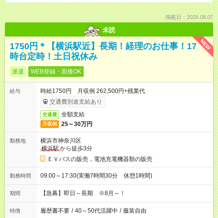
掲載日：2026.08.07
未読
NEW
1750円＊【横浜駅近】長期！経理のお仕事！17
時台定時！土日祝休み
派遣
WEB登録・面接OK
時給1750円 月収例 262,500円+残業代
給与
交通費別途支給あり
全額支給
交通費
25～30万円
月収例
横浜市神奈川区
勤務地
横浜駅
から徒歩3分
ＥＶバスの販売，電池充電機器類の販売
09:00～17:30(実働7時間30分 休憩1時間)
勤務時間
【急募】即日～長期 ※8月～！
期間
履歴書不要
/
40～50代活躍中
/
服装自由
特徴