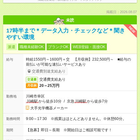
掲載日：2026.08.07
未読
NEW
17時半まで＊データ入力・チェックなど＊聞き
やすい環境
派遣
職種未経験OK
ブランクOK
WEB登録・面接OK
時給1550円～1600円＋交 【月収例】232,500円～ ■給与の
給与
前払いが可能な速払いサービスあり
交通費別途支給あり
交通費支給あり
交通費
20～25万円
月収例
川崎市幸区
勤務地
川崎駅
から徒歩10分
/
京急
川崎駅
から徒歩7分
大手光学機器メーカー
9:00～17:30 ※残業はほとんどありません。※休憩60分。
勤務時間
【急募】即日～長期 ※開始日はご相談可能です！
期間