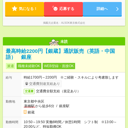
気になる！
応募する
詳細へ
掲載元企業名
ALSOK東京株式会社
未読
最高時給2200円【銀蔵】通訳販売（英語・中国
語） 銀座
派遣
職種未経験OK
WEB登録・面接OK
時給1700円～2200円 ※ご経験・スキルにより考慮致します
給与
交通費別途支給あり
交通費全額支給（規定あり）
交通費
東京都中央区
勤務地
新橋駅
から徒歩6分
/
銀座駅
銀蔵
10:50～19:50 実働8時間／休憩1時間 シフト制 ※13:00～
勤務時間
20:00など、時短勤務OK