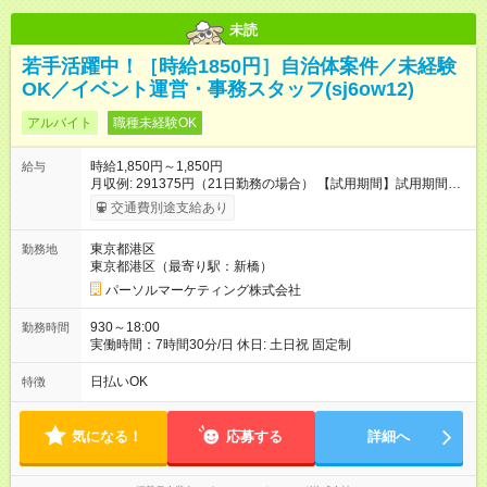
未読
若手活躍中！［時給1850円］自治体案件／未経験
OK／イベント運営・事務スタッフ(sj6ow12)
アルバイト
職種未経験OK
時給1,850円～1,850円
給与
月収例: 291375円（21日勤務の場合） 【試用期間】試用期間な
し
交通費別途支給あり
東京都港区
勤務地
東京都港区（最寄り駅：新橋）
パーソルマーケティング株式会社
930～18:00
勤務時間
実働時間：7時間30分/日 休日: 土日祝 固定制
日払いOK
特徴
気になる！
応募する
詳細へ