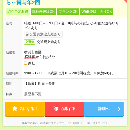
ら‥賞与年2回
紹介予定派遣
職種未経験OK
ブランクOK
WEB登録・面接OK
時給1600円～1700円＋交 ■給与の前払いが可能な速払いサー
給与
ビスあり
交通費別途支給あり
交通費支給あり
交通費
横浜市西区
勤務地
横浜駅
から徒歩6分
商社
9:00～17:00 ※残業は月10～20時間程度。※休憩60分。
勤務時間
【急募】即日～長期
期間
履歴書不要
特徴
気になる！
応募する
詳細へ
掲載元企業名
株式会社スタッフサービス（神奈川・千葉・埼玉エリア）