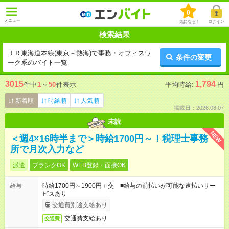
0
メニュー
気になる！
ログイン
検索結果
ＪＲ東海道本線(東京－熱海)で事務・オフィスワ
条件の変更
ーク系のバイト一覧
3015
1,794
件中
1
～
50
件表示
平均時給:
円
新着順
時給順
人気順
掲載日：2026.08.07
未読
NEW
＜週4×16時半まで＞時給1700円～！税理士事務
所で月次入力など
派遣
ブランクOK
WEB登録・面接OK
時給1700円～1900円＋交 ■給与の前払いが可能な速払いサー
給与
ビスあり
交通費別途支給あり
交通費支給あり
交通費