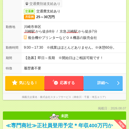
交通費別途支給あり
交通費支給あり
交通費
25～30万円
月収例
川崎市幸区
勤務地
川崎駅
から徒歩8分
/
京急
川崎駅
から徒歩7分
複合機やプリンターなどＯＡ機器の販売会社
9:00～17:30 ※残業はほとんどありません。※休憩60分。
勤務時間
【急募】即日～長期 ※開始日はご相談可能です！
期間
履歴書不要
特徴
気になる！
応募する
詳細へ
掲載元企業名
株式会社スタッフサービス（神奈川・千葉・埼玉エリア）
掲載日：2026.08.07
未読
NEW
≪専門商社≫正社員登用予定＊年収400万円か