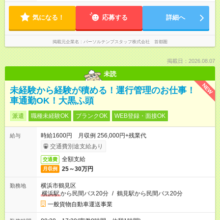
気になる！
応募する
詳細へ
掲載元企業名
パーソルテンプスタッフ株式会社 首都圏
掲載日：2026.08.07
未読
NEW
未経験から経験が積める！運行管理のお仕事！
車通勤OK！大黒ふ頭
派遣
職種未経験OK
ブランクOK
WEB登録・面接OK
時給1600円 月収例 256,000円+残業代
給与
交通費別途支給あり
全額支給
交通費
25～30万円
月収例
横浜市鶴見区
勤務地
横浜駅
から民間バス20分
/
鶴見駅から民間バス20分
一般貨物自動車運送事業