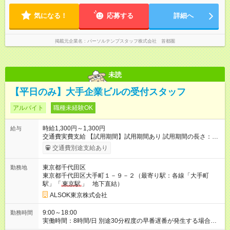
気になる！
応募する
詳細へ
掲載元企業名
パーソルテンプスタッフ株式会社 首都圏
未読
【平日のみ】大手企業ビルの受付スタッフ
アルバイト
職種未経験OK
時給1,300円～1,300円
給与
交通費実費支給 【試用期間】試用期間あり 試用期間の長さ：6
ヶ月 雇用形態、給与は本採用時と同じです。
交通費別途支給あり
東京都千代田区
勤務地
東京都千代田区大手町１－９－２（最寄り駅：各線「大手町
駅」「
東京駅
」 地下直結）
ALSOK東京株式会社
9:00～18:00
勤務時間
実働時間：8時間/日 別途30分程度の早番遅番が発生する場合が
あります（時間外手当支給）。