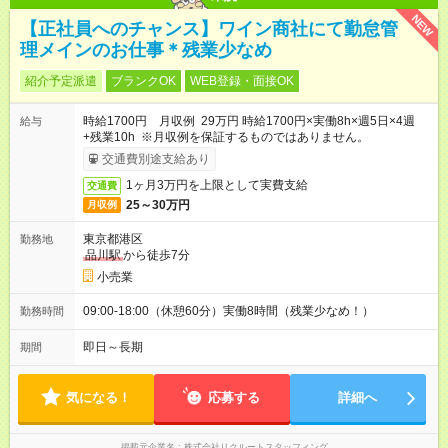
NEW
【正社員へのチャンス】ワイン商社にて勤怠管
理メインのお仕事＊残業少なめ
紹介予定派遣
ブランクOK
WEB登録・面接OK
時給1700円 月収例 29万円 時給1700円×実働8h×週5日×4週
給与
+残業10h ※月収例を保証するものではありません。
交通費別途支給あり
1ヶ月3万円を上限として実費支給
交通費
25～30万円
月収例
東京都港区
勤務地
品川駅
から徒歩7分
小売業
09:00-18:00（休憩60分）実働8時間（残業少なめ！）
勤務時間
即日～長期
期間
気になる！
応募する
詳細へ
掲載元企業名
株式会社リクルートスタッフィング