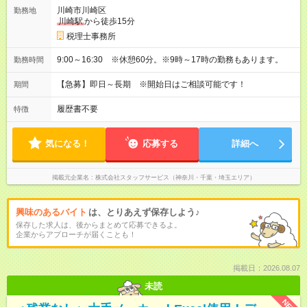
川崎市川崎区
勤務地
川崎駅
から徒歩15分
税理士事務所
9:00～16:30 ※休憩60分。※9時～17時の勤務もあります。
勤務時間
【急募】即日～長期 ※開始日はご相談可能です！
期間
履歴書不要
特徴
気になる！
応募する
詳細へ
掲載元企業名
株式会社スタッフサービス（神奈川・千葉・埼玉エリア）
興味のあるバイト
は、とりあえず保存しよう♪
保存した求人は、後からまとめて応募できるよ。
企業からアプローチが届くことも！
掲載日：2026.08.07
未読
NEW