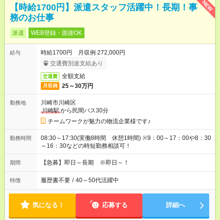
NEW
【時給1700円】派遣スタッフ活躍中！長期！事
務のお仕事
派遣
WEB登録・面接OK
時給1700円 月収例 272,000円
給与
交通費別途支給あり
全額支給
交通費
25～30万円
月収例
川崎市川崎区
勤務地
川崎駅
から民間バス30分
チームワークが魅力の物流企業様です♪
08:30～17:30(実働8時間 休憩1時間) ※9：00～17：00や8：30
勤務時間
～16：30などの時短勤務相談可！
【急募】即日～長期 ※即日～！
期間
履歴書不要
/
40～50代活躍中
特徴
気になる！
応募する
詳細へ