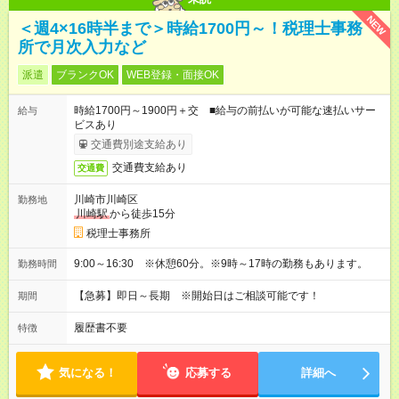
NEW
＜週4×16時半まで＞時給1700円～！税理士事務
所で月次入力など
派遣
ブランクOK
WEB登録・面接OK
時給1700円～1900円＋交 ■給与の前払いが可能な速払いサー
給与
ビスあり
交通費別途支給あり
交通費支給あり
交通費
川崎市川崎区
勤務地
川崎駅
から徒歩15分
税理士事務所
9:00～16:30 ※休憩60分。※9時～17時の勤務もあります。
勤務時間
【急募】即日～長期 ※開始日はご相談可能です！
期間
履歴書不要
特徴
気になる！
応募する
詳細へ