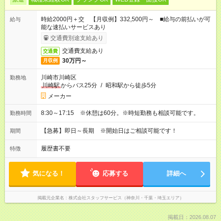
時給2000円＋交 【月収例】332,500円～ ■給与の前払いが可
給与
能な速払いサービスあり
交通費別途支給あり
交通費支給あり
交通費
30万円～
月収例
川崎市川崎区
勤務地
川崎駅
からバス25分
/
昭和駅から徒歩5分
メーカー
8:30～17:15 ※休憩は60分。※時短勤務も相談可能です。
勤務時間
【急募】即日～長期 ※開始日はご相談可能です！
期間
履歴書不要
特徴
気になる！
応募する
詳細へ
掲載元企業名
株式会社スタッフサービス（神奈川・千葉・埼玉エリア）
掲載日：2026.08.07