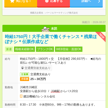
気になる！
応募する
詳細へ
掲載元企業名
パーソルマーケティング株式会社
掲載日：2026.08.07
未読
NEW
時給1750円！大手企業で働くチャンス＊残業ほ
ぼナシ＊伝票作成など
派遣
職種未経験OK
ブランクOK
WEB登録・面接OK
時給1750円～1800円＋交 【月収例】290,937円～ ■給与の
給与
前払いが可能な速払いサービスあり
交通費別途支給あり
交通費支給あり
交通費
25～30万円
月収例
川崎市川崎区
勤務地
安善駅から徒歩10分
/
川崎駅
からバス20分
建設機械のレンタル会社
8:30～17:30 ※休憩60分。9時～17時の勤務もあります。
勤務時間