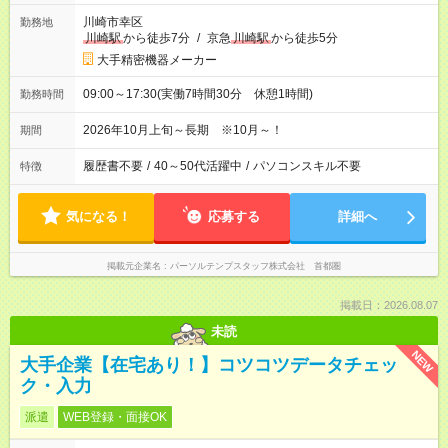
川崎市幸区
勤務地
川崎駅
から徒歩7分
/
京急
川崎駅
から徒歩5分
大手精密機器メーカー
09:00～17:30(実働7時間30分 休憩1時間)
勤務時間
2026年10月上旬～長期 ※10月～！
期間
履歴書不要
/
40～50代活躍中
/
パソコンスキル不要
特徴
気になる！
応募する
詳細へ
掲載元企業名
パーソルテンプスタッフ株式会社 首都圏
掲載日：2026.08.07
未読
NEW
大手企業【在宅あり！】コツコツデータチェッ
ク・入力
派遣
WEB登録・面接OK