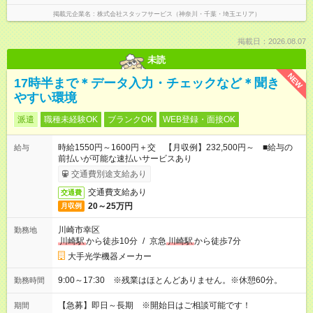
掲載元企業名
株式会社スタッフサービス（神奈川・千葉・埼玉エリア）
掲載日：2026.08.07
未読
NEW
17時半まで＊データ入力・チェックなど＊聞き
やすい環境
派遣
職種未経験OK
ブランクOK
WEB登録・面接OK
時給1550円～1600円＋交 【月収例】232,500円～ ■給与の
給与
前払いが可能な速払いサービスあり
交通費別途支給あり
交通費支給あり
交通費
20～25万円
月収例
川崎市幸区
勤務地
川崎駅
から徒歩10分
/
京急
川崎駅
から徒歩7分
大手光学機器メーカー
9:00～17:30 ※残業はほとんどありません。※休憩60分。
勤務時間
【急募】即日～長期 ※開始日はご相談可能です！
期間