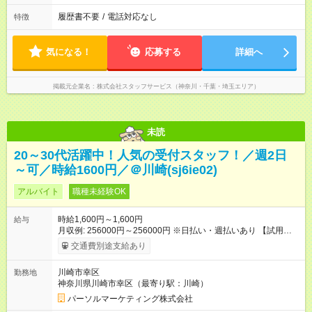
履歴書不要
/
電話対応なし
特徴
気になる！
応募する
詳細へ
掲載元企業名
株式会社スタッフサービス（神奈川・千葉・埼玉エリア）
未読
20～30代活躍中！人気の受付スタッフ！／週2日
～可／時給1600円／＠川崎(sj6ie02)
アルバイト
職種未経験OK
時給1,600円～1,600円
給与
月収例: 256000円～256000円 ※日払い・週払いあり 【試用期
間】試用期間なし
交通費別途支給あり
川崎市幸区
勤務地
神奈川県川崎市幸区（最寄り駅：川崎）
パーソルマーケティング株式会社