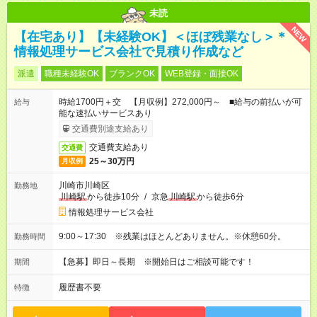
未読
NEW
【在宅あり】【未経験OK】＜ほぼ残業なし＞＊
情報処理サービス会社で見積り作成など
派遣
職種未経験OK
ブランクOK
WEB登録・面接OK
時給1700円＋交 【月収例】272,000円～ ■給与の前払いが可
給与
能な速払いサービスあり
交通費別途支給あり
交通費支給あり
交通費
25～30万円
月収例
川崎市川崎区
勤務地
川崎駅
から徒歩10分
/
京急
川崎駅
から徒歩6分
情報処理サービス会社
9:00～17:30 ※残業はほとんどありません。※休憩60分。
勤務時間
【急募】即日～長期 ※開始日はご相談可能です！
期間
履歴書不要
特徴