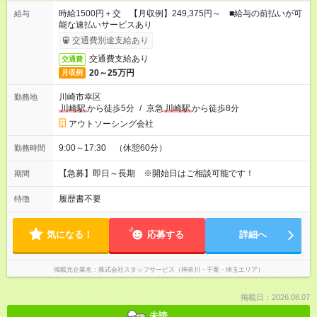
時給1500円＋交 【月収例】249,375円～ ■給与の前払いが可
給与
能な速払いサービスあり
交通費別途支給あり
交通費支給あり
交通費
20～25万円
月収例
川崎市幸区
勤務地
川崎駅
から徒歩5分
/
京急
川崎駅
から徒歩8分
アウトソーシング会社
9:00～17:30 （休憩60分）
勤務時間
【急募】即日～長期 ※開始日はご相談可能です！
期間
履歴書不要
特徴
気になる！
応募する
詳細へ
掲載元企業名
株式会社スタッフサービス（神奈川・千葉・埼玉エリア）
掲載日：2026.08.07
未読