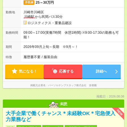
25～30万円
月収例
川崎市川崎区
勤務地
川崎駅
から民間バス30分
ロジスティクス・重量品建設
09:00～17:00(実働7時間 休憩1時間) ※9:00-17:30の勤務も可
勤務時間
能！
2026年09月上旬～長期 ※9月～！
期間
履歴書不要
/
服装自由
特徴
気になる！
応募する
詳細へ
掲載元企業名
パーソルテンプスタッフ株式会社 首都圏
掲載日：2026.08.08
未読
NEW
大手企業で働くチャンス＊未経験OK＊宅急便入
力業務など