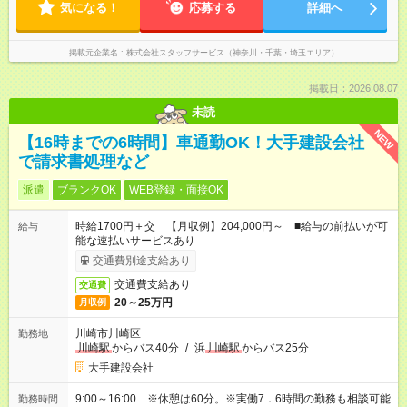
気になる！
応募する
詳細へ
掲載元企業名
株式会社スタッフサービス（神奈川・千葉・埼玉エリア）
掲載日：2026.08.07
未読
NEW
【16時までの6時間】車通勤OK！大手建設会社
で請求書処理など
派遣
ブランクOK
WEB登録・面接OK
時給1700円＋交 【月収例】204,000円～ ■給与の前払いが可
給与
能な速払いサービスあり
交通費別途支給あり
交通費支給あり
交通費
20～25万円
月収例
川崎市川崎区
勤務地
川崎駅
からバス40分
/
浜
川崎駅
からバス25分
大手建設会社
9:00～16:00 ※休憩は60分。※実働7．6時間の勤務も相談可能
勤務時間