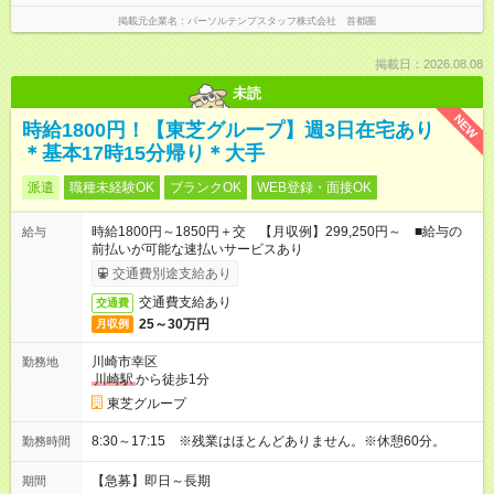
掲載元企業名
パーソルテンプスタッフ株式会社 首都圏
掲載日：2026.08.08
未読
NEW
時給1800円！【東芝グループ】週3日在宅あり
＊基本17時15分帰り＊大手
派遣
職種未経験OK
ブランクOK
WEB登録・面接OK
時給1800円～1850円＋交 【月収例】299,250円～ ■給与の
給与
前払いが可能な速払いサービスあり
交通費別途支給あり
交通費支給あり
交通費
25～30万円
月収例
川崎市幸区
勤務地
川崎駅
から徒歩1分
東芝グループ
8:30～17:15 ※残業はほとんどありません。※休憩60分。
勤務時間
【急募】即日～長期
期間