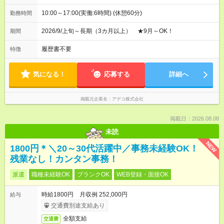
10:00～17:00(実働:6時間) (休憩60分)
勤務時間
2026/9/上旬～長期（3カ月以上） ★9月～OK！
期間
履歴書不要
特徴
気になる！
応募する
詳細へ
掲載元企業名
アデコ株式会社
掲載日：2026.08.08
未読
NEW
1800円＊＼20～30代活躍中／事務未経験OK！
残業なし！カンタン事務！
派遣
職種未経験OK
ブランクOK
WEB登録・面接OK
時給1800円 月収例 252,000円
給与
交通費別途支給あり
全額支給
交通費