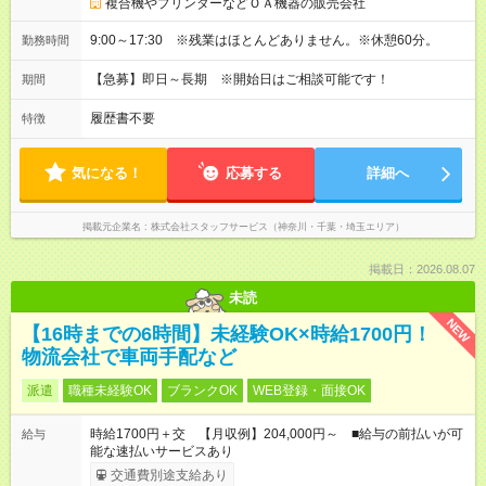
複合機やプリンターなどＯＡ機器の販売会社
9:00～17:30 ※残業はほとんどありません。※休憩60分。
勤務時間
【急募】即日～長期 ※開始日はご相談可能です！
期間
履歴書不要
特徴
気になる！
応募する
詳細へ
掲載元企業名
株式会社スタッフサービス（神奈川・千葉・埼玉エリア）
掲載日：2026.08.07
未読
NEW
【16時までの6時間】未経験OK×時給1700円！
物流会社で車両手配など
派遣
職種未経験OK
ブランクOK
WEB登録・面接OK
時給1700円＋交 【月収例】204,000円～ ■給与の前払いが可
給与
能な速払いサービスあり
交通費別途支給あり