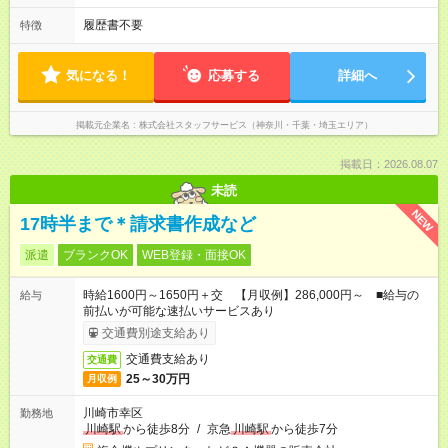
履歴書不要
特徴
気になる！
応募する
詳細へ
掲載元企業名
株式会社スタッフサービス（神奈川・千葉・埼玉エリア）
掲載日：2026.08.07
未読
NEW
17時半まで＊請求書作成など
派遣
ブランクOK
WEB登録・面接OK
時給1600円～1650円＋交 【月収例】286,000円～ ■給与の
給与
前払いが可能な速払いサービスあり
交通費別途支給あり
交通費支給あり
交通費
25～30万円
月収例
川崎市幸区
勤務地
川崎駅
から徒歩8分
/
京急
川崎駅
から徒歩7分