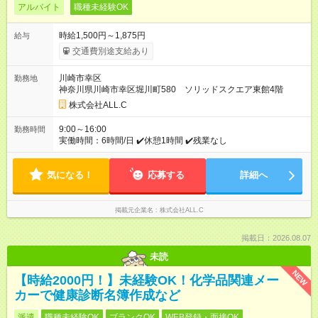
アルバイト
職種未経験OK
時給1,500円～1,875円
給与
交通費別途支給あり
川崎市幸区
勤務地
神奈川県川崎市幸区堀川町580 ソリッドスクエア東館4階
株式会社ALL.C
9:00～16:00
勤務時間
実働時間：6時間/日 ✔️休憩1時間 ✔️残業なし
気になる！
応募する
詳細へ
掲載元企業名
株式会社ALL.C
掲載日：2026.08.07
未読
NEW
【時給2000円！】未経験OK！化学品関連メー
カーで健康診断名簿作成など
派遣
職種未経験OK
ブランクOK
WEB登録・面接OK