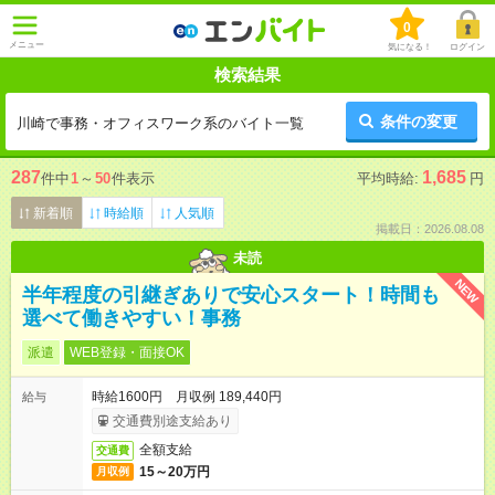
0
メニュー
気になる！
ログイン
検索結果
条件の変更
川崎で事務・オフィスワーク系のバイト一覧
287
1,685
件中
1
～
50
件表示
平均時給:
円
新着順
時給順
人気順
掲載日：2026.08.08
未読
NEW
半年程度の引継ぎありで安心スタート！時間も
選べて働きやすい！事務
派遣
WEB登録・面接OK
時給1600円 月収例 189,440円
給与
交通費別途支給あり
全額支給
交通費
15～20万円
月収例