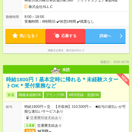
神奈川県川崎市幸区堀川町580 ソリッドスクエア東館4階
株式会社ALL.C
9:00～18:00
勤務時間
実働時間：8時間/日 ✔️休憩1時間 ✔️残業なし
気になる！
応募する
詳細へ
掲載元企業名
株式会社ALL.C
掲載日：2026.08.08
未読
NEW
時給1800円！基本定時に帰れる＊未経験スター
トOK＊受付業務など
派遣
職種未経験OK
ブランクOK
WEB登録・面接OK
時給1800円＋交 【月収例】310,500円～ ■給与の前払いが可
給与
能な速払いサービスあり
交通費別途支給あり
交通費支給あり
交通費
30万円～
月収例