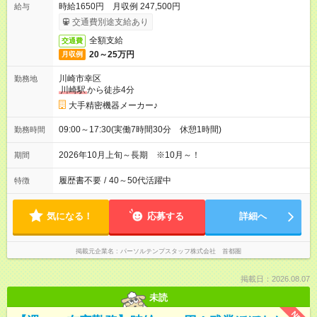
時給1650円 月収例 247,500円
給与
交通費別途支給あり
全額支給
交通費
20～25万円
月収例
川崎市幸区
勤務地
川崎駅
から徒歩4分
大手精密機器メーカー♪
09:00～17:30(実働7時間30分 休憩1時間)
勤務時間
2026年10月上旬～長期 ※10月～！
期間
履歴書不要
/
40～50代活躍中
特徴
気になる！
応募する
詳細へ
掲載元企業名
パーソルテンプスタッフ株式会社 首都圏
掲載日：2026.08.07
未読