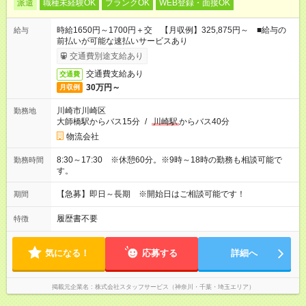
派遣
職種未経験OK
ブランクOK
WEB登録・面接OK
時給1650円～1700円＋交 【月収例】325,875円～ ■給与の
給与
前払いが可能な速払いサービスあり
交通費別途支給あり
交通費支給あり
交通費
30万円～
月収例
川崎市川崎区
勤務地
大師橋駅からバス15分
/
川崎駅
からバス40分
物流会社
8:30～17:30 ※休憩60分。※9時～18時の勤務も相談可能で
勤務時間
す。
【急募】即日～長期 ※開始日はご相談可能です！
期間
履歴書不要
特徴
気になる！
応募する
詳細へ
掲載元企業名
株式会社スタッフサービス（神奈川・千葉・埼玉エリア）