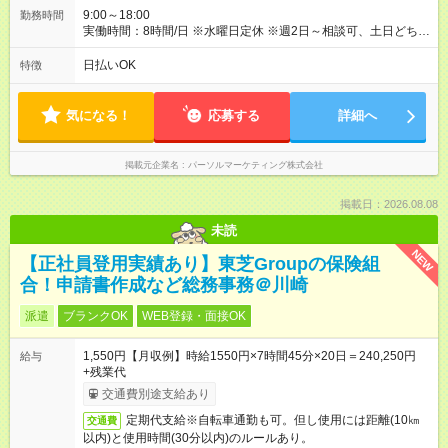
9:00～18:00
勤務時間
実働時間：8時間/日 ※水曜日定休 ※週2日～相談可、土日どちら
かのみ相談可
日払いOK
特徴
気になる！
応募する
詳細へ
掲載元企業名
パーソルマーケティング株式会社
掲載日：2026.08.08
未読
NEW
【正社員登用実績あり】東芝Groupの保険組
合！申請書作成など総務事務＠川崎
派遣
ブランクOK
WEB登録・面接OK
1,550円【月収例】時給1550円×7時間45分×20日＝240,250円
給与
+残業代
交通費別途支給あり
定期代支給※自転車通勤も可。但し使用には距離(10㎞
交通費
以内)と使用時間(30分以内)のルールあり。