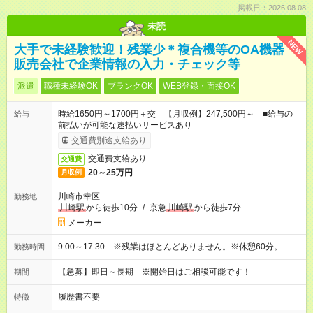
掲載日：2026.08.08
未読
NEW
大手で未経験歓迎！残業少＊複合機等のOA機器
販売会社で企業情報の入力・チェック等
派遣
職種未経験OK
ブランクOK
WEB登録・面接OK
時給1650円～1700円＋交 【月収例】247,500円～ ■給与の
給与
前払いが可能な速払いサービスあり
交通費別途支給あり
交通費支給あり
交通費
20～25万円
月収例
川崎市幸区
勤務地
川崎駅
から徒歩10分
/
京急
川崎駅
から徒歩7分
メーカー
9:00～17:30 ※残業はほとんどありません。※休憩60分。
勤務時間
【急募】即日～長期 ※開始日はご相談可能です！
期間
履歴書不要
特徴