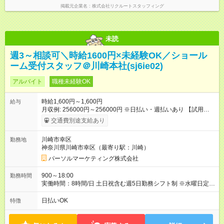
掲載元企業名
株式会社リクルートスタッフィング
未読
週3～相談可＼時給1600円×未経験OK／ショール
ーム受付スタッフ＠川崎本社(sj6ie02)
アルバイト
職種未経験OK
時給1,600円～1,600円
給与
月収例: 256000円～256000円 ※日払い・週払いあり 【試用期
間】試用期間なし
交通費別途支給あり
川崎市幸区
勤務地
神奈川県川崎市幸区（最寄り駅：川崎）
パーソルマーケティング株式会社
900～18:00
勤務時間
実働時間：8時間/日 土日祝含む週5日勤務シフト制 ※水曜日定
休 ※週3日勤務相談可
日払いOK
特徴