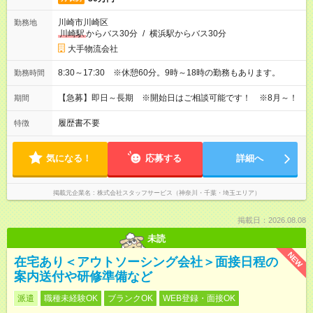
川崎市川崎区
勤務地
川崎駅
からバス30分
/
横浜駅からバス30分
大手物流会社
8:30～17:30 ※休憩60分。9時～18時の勤務もあります。
勤務時間
【急募】即日～長期 ※開始日はご相談可能です！ ※8月～！
期間
履歴書不要
特徴
気になる！
応募する
詳細へ
掲載元企業名
株式会社スタッフサービス（神奈川・千葉・埼玉エリア）
掲載日：2026.08.08
未読
NEW
在宅あり＜アウトソーシング会社＞面接日程の
案内送付や研修準備など
派遣
職種未経験OK
ブランクOK
WEB登録・面接OK