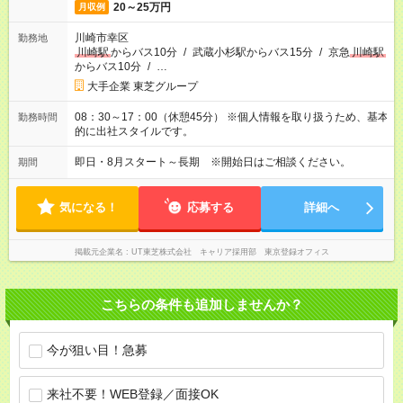
20～25万円
月収例
川崎市幸区
勤務地
川崎駅
からバス10分
/
武蔵小杉駅からバス15分
/
京急
川崎駅
からバス10分
/
…
大手企業 東芝グループ
08：30～17：00（休憩45分） ※個人情報を取り扱うため、基本
勤務時間
的に出社スタイルです。
即日・8月スタート～長期 ※開始日はご相談ください。
期間
気になる！
応募する
詳細へ
掲載元企業名
UT東芝株式会社 キャリア採用部 東京登録オフィス
こちらの条件も追加しませんか？
今が狙い目！急募
来社不要！WEB登録／面接OK