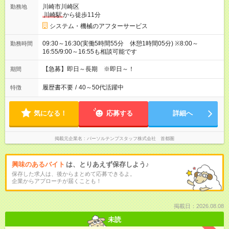
川崎市川崎区
勤務地
川崎駅
から徒歩11分
システム・機械のアフターサービス
09:30～16:30(実働5時間55分 休憩1時間05分) ※8:00～
勤務時間
16:55/9:00～16:55も相談可能です
【急募】即日～長期 ※即日～！
期間
履歴書不要
/
40～50代活躍中
特徴
気になる！
応募する
詳細へ
掲載元企業名
パーソルテンプスタッフ株式会社 首都圏
興味のあるバイト
は、とりあえず保存しよう♪
保存した求人は、後からまとめて応募できるよ。
企業からアプローチが届くことも！
掲載日：2026.08.08
未読