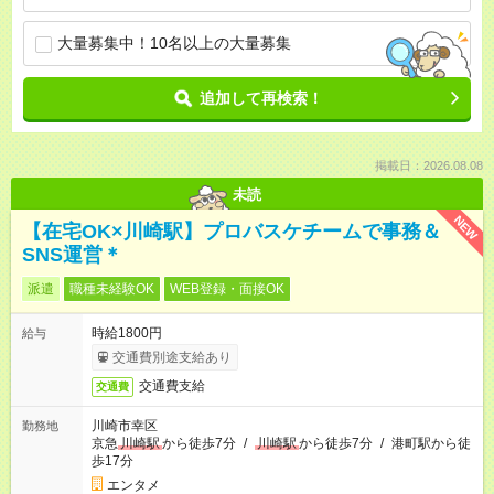
大量募集中！10名以上の大量募集
追加して再検索！
掲載日：2026.08.08
未読
NEW
【在宅OK×川崎駅】プロバスケチームで事務＆
SNS運営＊
派遣
職種未経験OK
WEB登録・面接OK
時給1800円
給与
交通費別途支給あり
交通費支給
交通費
川崎市幸区
勤務地
京急
川崎駅
から徒歩7分
/
川崎駅
から徒歩7分
/
港町駅から徒
歩17分
エンタメ