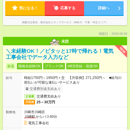
気になる！
応募する
詳細へ
掲載元企業名
株式会社スタッフサービス（神奈川・千葉・埼玉エリア）
掲載日：2026.08.08
未読
NEW
＼未経験OK！／ピタッと17時で帰れる！電気
工事会社でデータ入力など
派遣
職種未経験OK
ブランクOK
WEB登録・面接OK
時給1750円～1950円＋交 【月収例】271,250円～ ■給与の
給与
前払いが可能な速払いサービスあり
交通費別途支給あり
交通費支給あり
交通費
25～30万円
月収例
川崎市川崎区
勤務地
川崎駅
からバス40分
電気工事会社