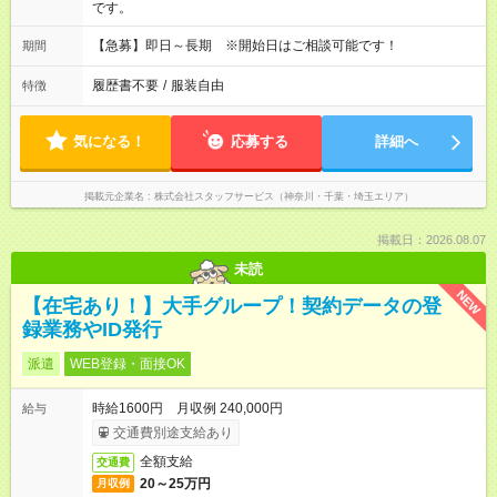
です。
【急募】即日～長期 ※開始日はご相談可能です！
期間
履歴書不要
/
服装自由
特徴
気になる！
応募する
詳細へ
掲載元企業名
株式会社スタッフサービス（神奈川・千葉・埼玉エリア）
掲載日：2026.08.07
未読
NEW
【在宅あり！】大手グループ！契約データの登
録業務やID発行
派遣
WEB登録・面接OK
時給1600円 月収例 240,000円
給与
交通費別途支給あり
全額支給
交通費
20～25万円
月収例